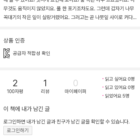
무것도 움직이지 않았지요. 풀 한 포기조차도요. 그런데 갑자기 나무
꼭대기의 작은 잎이 살랑거렸어요. 그러고는 곧 나뭇잎 사이로 커다
란 눈이 보였어요. 그건 바로, 작은 애벌레였지요. 꼬물꼬물 움직이는
아주 어여쁜 애벌레였어요. 애벌레는 곧 멋진 나비가 되었어요. 날개
상품 인증
를 활짝 펼치고 훨훨 날았어요. 나비가 어디로 가는 걸까요? 나비를
따라가면 무엇이 있을까요? <손으로 만드는 숲 이야기>는 아이들이
공급자 적합성 확인
직접 그림책에 표시된 점선을 따라 손으로 그림을 만들어 보고 표현
해 보며 활동할 수 있는 기획 그림책이에요. 단순하면서도 간단한 동
작을 해 보며 표현력을 키우고, 성취감을 느낄 수 있습니다. 숲 속은
읽고 싶어요 0명
2
1
0
아주 고요했어요. 아무것도 움직이지 않았지요. 갑자기 나무 꼭대기
읽고 있어요 0명
100자평
리뷰
마이페이퍼
의 작은 잎이 살랑거렸어요. 무언가가 있는 거예요. 나뭇잎 사이로 커
읽었어요 5명
다란 눈이 보여요. 과연 누구의 눈일까요?
이 책에 내가 남긴 글
로그인하면 내가 남긴 글과 친구가 남긴 글을 확인할 수 있습니다.
로그인하기