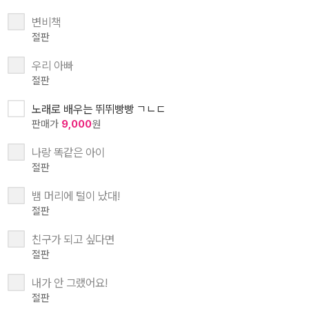
변비책
절판
우리 아빠
절판
노래로 배우는 뛰뛰빵빵 ㄱㄴㄷ
판매가
9,000
원
나랑 똑같은 아이
절판
뱀 머리에 털이 났대!
절판
친구가 되고 싶다면
절판
내가 안 그랬어요!
절판