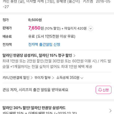
카린 퐁텐
(글),
이자벨 자케
(그림),
송해영
(옮긴이)
키즈엠
2016-05
-27
정가
8,500원
7,650
판매가
원
(10% 할인) +
마일리지 420원
배송료
유료 (도서 1만5천원 이상 무료)
전자책
전자책 출간알림 신청
알라딘 만권당 삼성카드, 알라딘 15% 청구 할인
최대 1만원 또는 2만원 할인(전월 30만원 또는 60만원 이용 시) / 카드 발
급월 +1개월까지는 전월 실적이 없어도 최대 1만원 혜택 제공
카드/간편결제 할인
무이자 할부
소득공제 350원
관심 저자, 시리즈의 출간 알림을 받아보세요
신청
알라딘 30% 할인! 알라딘 만권당 삼성카드
카드혜택 15% + 이벤트혜택 15% (~2025.12.31)