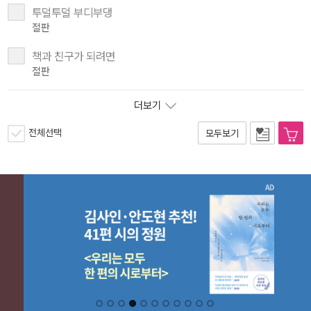
투덜투덜 부디부댕
절판
책과 친구가 되려면
절판
더보기
전체선택
모두보기