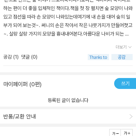
하는 편이 더 좋을 입체적인 책이다.책을 첫 장 펼치면 숲 모양이 나와
있고 점선을 따라 손 모양이 나와있는데여기에 내 손을 대어 숲의 일
부가 되어 보는것~. 써니의 손은 작아서 작은 나뭇가지가 만들어졋고
~. 살랑 살랑 가지의 모양을 흉내내어본다.아름다운 나비가 되는 애
벌레. 나비의 날개도 역시나 예쁜 손으로~. 그림에서 빠져나와 팔랑
더보기
팔랑 나비가 되어 날아가는 모습을 표현할수도 있다.큰 풀숲,작은 풀
공감 (
1
)
댓글 (0)
숲.엄마와 함께 만드는 재미도 쏠쏠. 별다른 도구나 준비물없이 책만
있으면 바로 상상력으로자연물들을 만들어낼수있는것이 가장 큰 장
점이다. 손동작에 관심이 많고 상상력으로 사물을 보기 시작하는 나
쓰기
마이페이퍼 (0편)
이에 보여주면 좋을듯하다. 써니(42개월)보다는 조금 더 어린 친구
들이 읽기에 좋을 듯.써니가 보기엔 자연물들이 별로 없어서책에서
등록된 글이 없습니다
지시하는 것 외에 손가락으로 책 위 나무에 열매도 만들고 꽃도 만들
어보니 책 읽기가 한결 풍성해졌다.
반품/교환 안내