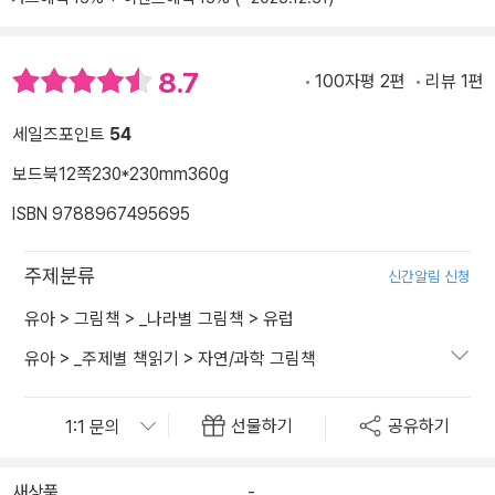
8.7
100자평 2편
리뷰 1편
세일즈포인트
54
보드북
12쪽
230*230mm
360g
ISBN 9788967495695
주제분류
신간알림 신청
유아
>
그림책
>
_나라별 그림책
>
유럽
유아
>
_주제별 책읽기
>
자연/과학 그림책
선물하기
공유하기
새상품
-