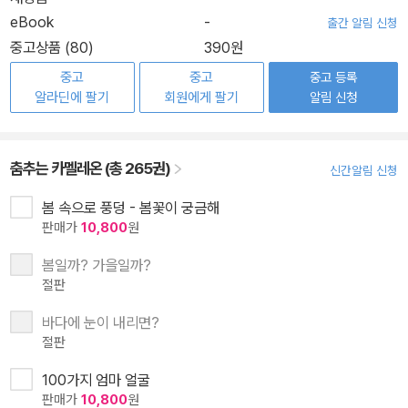
eBook
-
출간 알림 신청
중고상품 (80)
390원
중고
중고
중고 등록
알라딘에 팔기
회원에게 팔기
알림 신청
춤추는 카멜레온 (총 265권)
신간알림 신청
봄 속으로 풍덩 - 봄꽃이 궁금해
판매가
10,800
원
봄일까? 가을일까?
절판
바다에 눈이 내리면?
절판
100가지 엄마 얼굴
판매가
10,800
원