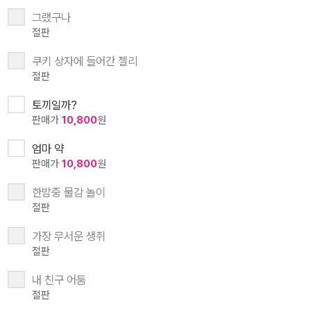
그랬구나
절판
쿠키 상자에 들어간 젤리
절판
토끼일까?
판매가
10,800
원
엄마 약
판매가
10,800
원
한밤중 물감 놀이
절판
가장 무서운 생쥐
절판
내 친구 어둠
절판