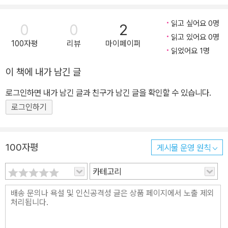
동물들이 각자 열심히 달리는 것도 중요하지만, 이어달리기에서는 서
로 마음을 모으고 힘을 합치는 것이 가장 중요해요. 그래야 막대기를
읽고 싶어요 0명
0
0
2
떨어뜨리지 않고 다음 동물에게 잘 넘겨줄 수 있지요. 단풍나무 숲에
읽고 있어요 0명
100자평
리뷰
마이페이퍼
서는 개미, 다람쥐, 개구리, 오리, 비버, 두더지, 달팽이가 나왔어요.
읽었어요 1명
참나무 숲에서는 스컹크, 펠리컨, 원숭이, 메뚜기, 토끼, 거미가 나왔
이 책에 내가 남긴 글
지요. 과연 어느 팀이 승리할까요? 여러 동물들을 살펴보고, 마음에
드는 팀을 응원해 보세요. 가장 중요한 것은 모두가 힘을 합치는 것 단
로그인하면 내가 남긴 글과 친구가 남긴 글을 확인할 수 있습니다.
풍나무 숲의 동물들과 참나무 숲의 동물들이 달리기 시합을 벌여요.
로그인하기
동물들은 그동안 갈고닦은 달리기 실력을 뽐내며 성큼성큼 쌩쌩 달려
나가지요. 이어달리기로 치러지는 이번 시합에서 가장 중요한 것은
친구들 간의 협력이에요. 막대기를 다음 동물에게 잘 넘겨주려면 다
100자평
게시물 운영 원칙
음 친구를 믿는 마음과 배려도 필요하지요. 동물들의 신 나는 달리기
카테고리
시합을 지켜보세요. 어느 숲의 동물들이 더 협력을 잘하는지를 살펴
보면, 어느 팀이 시합에서 이길지도 금방 알 수 있을 거예요. 그리고
시합이 끝난 후 이기고 지는 것과 상관없이 모두 기뻐하며 축하하는
동물들을 보며, 경쟁에서의 바람직한 모습에 대해서도 아이와 함께