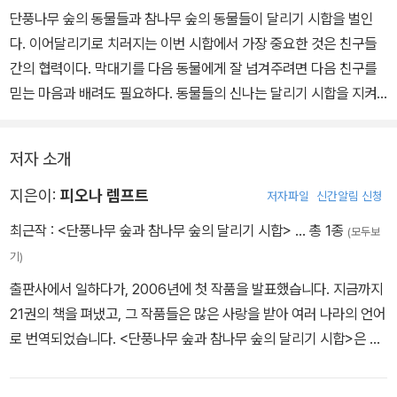
단풍나무 숲의 동물들과 참나무 숲의 동물들이 달리기 시합을 벌인
다. 이어달리기로 치러지는 이번 시합에서 가장 중요한 것은 친구들
간의 협력이다. 막대기를 다음 동물에게 잘 넘겨주려면 다음 친구를
믿는 마음과 배려도 필요하다. 동물들의 신나는 달리기 시합을 지켜
보며 어느 숲의 동물들이 더 협력을 잘하는지를 살펴보면, 어느 팀이
시합에서 이길지도 금방 알 수 있을 것이다. 그리고 시합이 끝난 후 이
저자 소개
기고 지는 것과 상관없이 모두 기뻐하며 축하하는 동물들을 보며, 경
쟁에서의 바람직한 모습에 대해서도 아이와 함께 생각해 볼 수 있다.
지은이:
피오나 렘프트
저자파일
신간알림 신청
최근작 :
<단풍나무 숲과 참나무 숲의 달리기 시합>
… 총 1종
(모두보
기)
출판사에서 일하다가, 2006년에 첫 작품을 발표했습니다. 지금까지
21권의 책을 펴냈고, 그 작품들은 많은 사랑을 받아 여러 나라의 언어
로 번역되었습니다. <단풍나무 숲과 참나무 숲의 달리기 시합>은 우
리나라에 소개되는 피오나 렘프트의 첫 번째 그림책입니다.