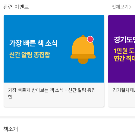
관련 이벤트
전체보기
가장 빠르게 받아보는 책 소식 - 신간 알림 총집
경기컬처패스
합
책소개