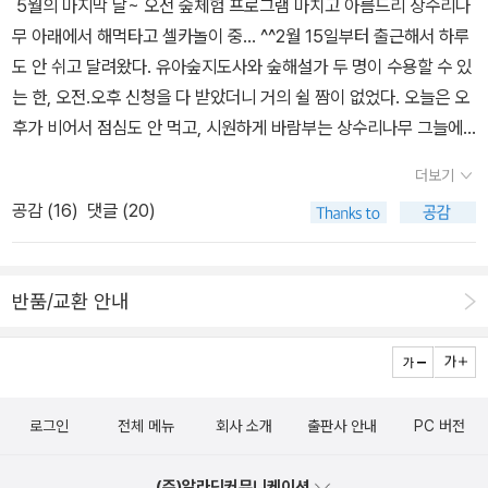
5월의 마지막 날~ 오전 숲체험 프로그램 마치고 아름드리 상수리나
구공익활동지원센터 어울마루북카페나 전망대에서 책읽고 놀 수 있
무 아래에서 해먹타고 셀카놀이 중... ^^2월 15일부터 출근해서 하루
어 좋았다!!
도 안 쉬고 달려왔다. 유아숲지도사와 숲해설가 두 명이 수용할 수 있
는 한, 오전.오후 신청을 다 받았더니 거의 쉴 짬이 없었다. 오늘은 오
후가 비어서 점심도 안 먹고, 시원하게 바람부는 상수리나무 그늘에
서 망중한을 즐기는 중...^^해먹은 우리집에서 20년도 더 쓴 식탁보
더보기
의 변신~ 숲에 오는 아이들도 엄청 좋아한다!♥
공감 (
16
)
댓글 (20)
반품/교환 안내
로그인
전체 메뉴
회사 소개
출판사 안내
PC 버전
(주)알라딘커뮤니케이션