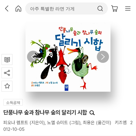
소득공제
단풍나무 숲과 참나무 숲의 달리기 시합
피오나 렘프트
(지은이),
노엘 슈미트
(그림),
최용은
(옮긴이)
키즈엠
2
012-10-05