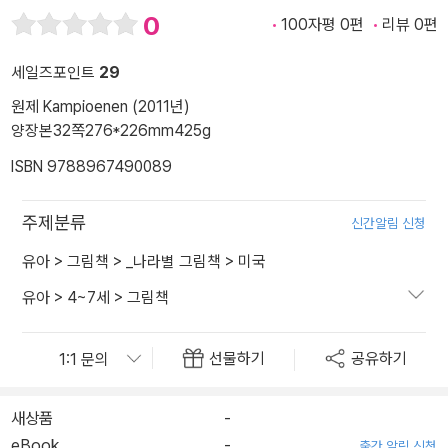
0
100자평 0편
리뷰 0편
세일즈포인트
29
원제 Kampioenen (2011년)
양장본
32쪽
276*226mm
425g
ISBN 9788967490089
주제분류
신간알림 신청
유아
>
그림책
>
_나라별 그림책
>
미국
유아
>
4~7세
>
그림책
선물하기
공유하기
새상품
-
eBook
-
출간 알림 신청