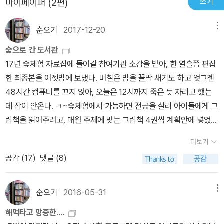
쓰기
마이페이퍼 (2편)
순오기
2017-12-20
메뉴
숲으로 간 도서관
17년 숲체험 자료집에 들어갈 참여기관 소감을 받아, 한 열흘쯤 편집
한 최종본을 어젯밤에 보냈다. 며칠은 밤을 꼴딱 새기도 하고 엊그젠
48시간 컴퓨터를 끄지 않아, 오늘은 12시까지 죽은 듯 자려고 했는
데 잠이 안온다. ㅋ~숲체험에서 가능하면 전공을 살려 아이들에게 그
림책을 읽어주려고, 매월 주제에 맞는 그림책 4권씩 계획안에 넣었는
데...너무나 잘 조성된 명품놀이터 덕분에 많이 읽어주진 못했다.ㅠ자
더보기
료집에 ‘숲으로 간 도서관‘ 컨셉으로 책 읽어주는 사진을 넣었는데, 사
공감 (
17
)
댓글 (8)
진마다 딴짓하는 녀석들이 있어 찾아보는 것도 재밌다.^^˝그래, 이런
게 자연스럽지. 모두가 책에 집중한다면 아이들이 아니지~ㅋㅋ˝사진
을 넣으며 새삼 발견한 것 하나 더, 역시 책을 읽어줄 땐 눈높이가 중
순오기
2016-05-31
메뉴
요하다. 서서 읽어주는 것보다 같이 둘러 앉아 읽어주는 게 좋을 듯...
해먹타고 망중한....
♥ *한여름 땡볕 숲체험이 어렵거나 비가 오고 바람이 심할 땐, 광산