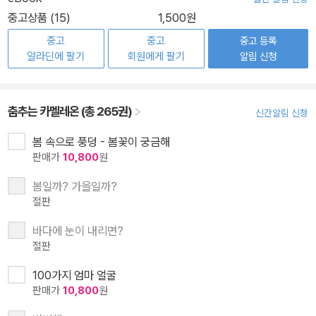
중고상품 (15)
1,500원
중고
중고
중고 등록
알라딘에 팔기
회원에게 팔기
알림 신청
춤추는 카멜레온 (총 265권)
신간알림 신청
봄 속으로 풍덩 - 봄꽃이 궁금해
판매가
10,800
원
봄일까? 가을일까?
절판
바다에 눈이 내리면?
절판
100가지 엄마 얼굴
판매가
10,800
원