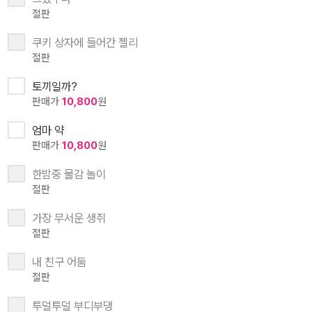
절판
쿠키 상자에 들어간 젤리
절판
토끼일까?
판매가
10,800
원
엄마 약
판매가
10,800
원
한밤중 물감 놀이
절판
가장 무서운 생쥐
절판
내 친구 어둠
절판
투덜투덜 부디부댕