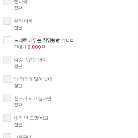
변비책
절판
우리 아빠
절판
노래로 배우는 뛰뛰빵빵 ㄱㄴㄷ
판매가
9,000
원
나랑 똑같은 아이
절판
뱀 머리에 털이 났대!
절판
친구가 되고 싶다면
절판
내가 안 그랬어요!
절판
그랬구나