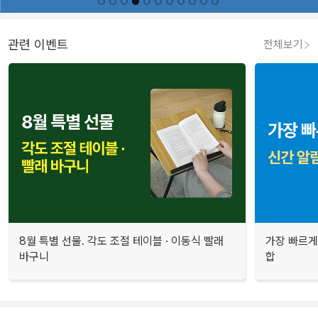
관련 이벤트
전체보기
8월 특별 선물. 각도 조절 테이블 · 이동식 빨래
가장 빠르게
바구니
합