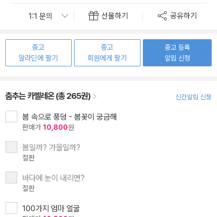
선물하기
공유하기
중고
중고
중고 등록
알라딘에 팔기
회원에게 팔기
알림 신청
춤추는 카멜레온 (총 265권)
신간알림 신청
봄 속으로 풍덩 - 봄꽃이 궁금해
판매가
10,800
원
봄일까? 가을일까?
절판
바다에 눈이 내리면?
절판
100가지 엄마 얼굴