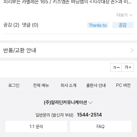
피리부는 카멜레온 165 / 키즈엠존 버닝햄의 <지각대장 존>과 비슷
한 느낌의 그림책.요즘 아이가 청개구리가 되어가는 듯 일부러 어른
더보기
들에게 혼날 짓만 골라서 하는 일이 잦은데, 그때마다 꾸짖으면 남의
공감 (
2
)
댓글 (0)
핑계를 대곤 하네요.ㅜㅜ유아사춘기에 들어선 아들에게 꼭 필요한 책
이 아닐까 싶네요. 3. 가족 텃밭 활동백과 / 들녘시어머니 건강
문제로 시골로 귀향하셔서 텃밭을 가꾸면서 사시는 시부모님을 떠올
반품/교환 안내
리게 만든 책.다른 친구들과 달리 시골에 가면 할아버지 텃밭이 있어
서 놀게 많다고 좋아하는 아들과 함께 읽고, 시부모님의 텃밭을 좀 더
알차게 활용할 수 있을 것 같아서 읽고 싶네요.
로그인
전체 메뉴
회사 소개
출판사 안내
PC 버전
(주)알라딘커뮤니케이션
1544-2514
일반문의 (발신자 부담)
1:1 문의
FAQ