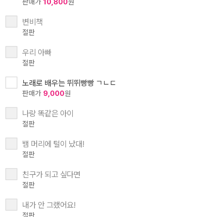
판매가
10,800
원
변비책
절판
우리 아빠
절판
노래로 배우는 뛰뛰빵빵 ㄱㄴㄷ
판매가
9,000
원
나랑 똑같은 아이
절판
뱀 머리에 털이 났대!
절판
친구가 되고 싶다면
절판
내가 안 그랬어요!
절판