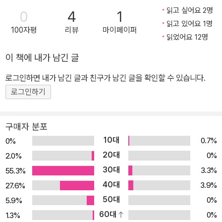
을 하는 공룡을 보면서 아이는 말과 행동을 올바로 해야 함을 은연중
읽고 싶어요 2명
0
4
1
에 깨닫게 됩니다. 이 그림책은 어떠한 설교나 가르침을 내리지 않지
읽고 있어요 1명
100자평
리뷰
마이페이퍼
만, 우스꽝스러운 공룡의 반응을 통해 자연스럽게 알려 주고 있는 것
읽었어요 12명
이지요. 아이와 함께 그림책을 보며 이야기해 보세요. 공룡을 부를 때
이 책에 내가 남긴 글
어떤 말투로 부르는 게 좋을지, 공룡이 아파할 때에는 어떡하는 게 좋
로그인하면 내가 남긴 글과 친구가 남긴 글을 확인할 수 있습니다.
을지 등을 물어보세요. 그리고 내가 만약 그림책 속 공룡이라면 어떤
마음일지도 생각해 보게 하세요. 타인을 대하는 바른 자세를 알고, 타
로그인하기
인의 마음을 이해하고 공감하는 능력을 키우게 될 것입니다.
구매자 분포
10대
0.7%
0%
20대
0%
2.0%
30대
3.3%
55.3%
40대
3.9%
27.6%
50대
0%
5.9%
60대
0%
1.3%