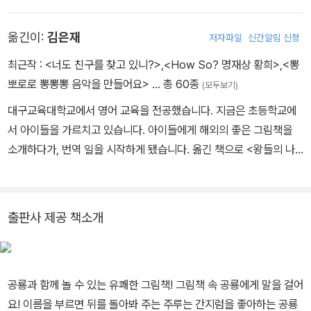
요 작품으로 <파밍의 정원으로 놀러 오세요!>, <아주 특별한 친구>
등이 있습니다.
옮긴이:
김은재
저자파일
신간알림 신청
최근작 :
<너도 친구를 찾고 있니?>
,
<How So? 명재상 황희>
,
<뽕
뽀로로 뽕뽕뽕 음악을 만들어요>
… 총 60종
(모두보기)
대구교육대학교에서 영어 교육을 전공했습니다. 지금은 초등학교에
서 아이들을 가르치고 있습니다. 아이들에게 해외의 좋은 그림책을
소개하다가, 번역 일을 시작하게 됐습니다. 옮긴 책으로 <왕들의 나
라>, <올라푸를 소개할게> 등이 있습니다.
출판사 제공 책소개
공룡과 함께 놀 수 있는 유쾌한 그림책! 그림책 속 공룡에게 말을 걸어
요! 이름을 부르면 뒤를 돌아봐 주는 주루는 간지럼을 좋아하는 공룡