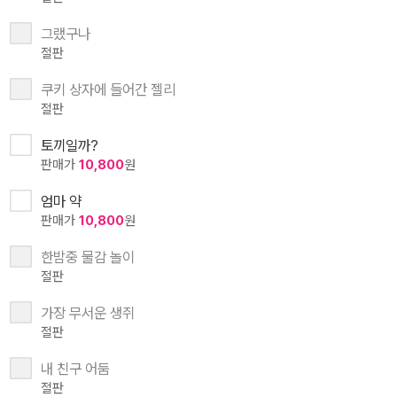
그랬구나
절판
쿠키 상자에 들어간 젤리
절판
토끼일까?
판매가
10,800
원
엄마 약
판매가
10,800
원
한밤중 물감 놀이
절판
가장 무서운 생쥐
절판
내 친구 어둠
절판