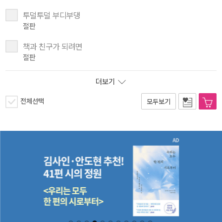
투덜투덜 부디부댕
절판
책과 친구가 되려면
절판
더보기
전체선택
모두보기