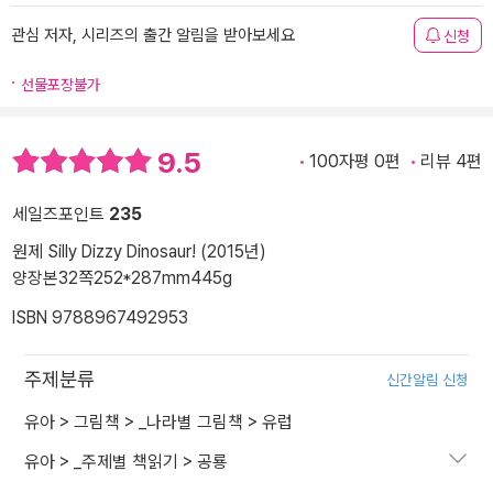
관심 저자, 시리즈의 출간 알림을 받아보세요
신청
선물포장불가
9.5
100자평 0편
리뷰 4편
세일즈포인트
235
원제 Silly Dizzy Dinosaur! (2015년)
양장본
32쪽
252*287mm
445g
ISBN 9788967492953
주제분류
신간알림 신청
유아
>
그림책
>
_나라별 그림책
>
유럽
유아
>
_주제별 책읽기
>
공룡