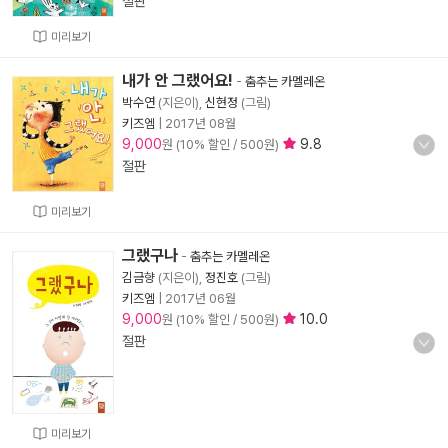
절판
미리보기
내가 안 그랬어요!
-
춤추는 카멜레온
박수연
(지은이),
신현정
(그림)
키즈엠
|
2017년 08월
9,000
9.8
원 (10% 할인 / 500원)
절판
미리보기
그랬구나
-
춤추는 카멜레온
김금향
(지은이),
정진호
(그림)
키즈엠
|
2017년 06월
9,000
10.0
원 (10% 할인 / 500원)
절판
미리보기