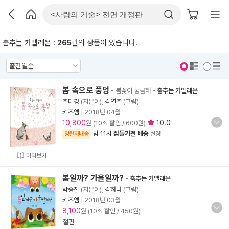
춤추는 카멜레온 :
265
권의 상품이 있습니다.
표지 보기
표지 안보기
봄 속으로 풍덩
- 봄꽃이 궁금해
-
춤추는 카멜레온
주미경
(지은이),
김연주
(그림)
키즈엠
|
2018년 04월
10,800
10.0
원 (10% 할인 / 600원)
밤 11시
잠들기전 배송
양탄자배송
변경
미리보기
봄일까? 가을일까?
-
춤추는 카멜레온
박종진
(지은이),
김하나
(그림)
키즈엠
|
2018년 03월
8,100
원 (10% 할인 / 450원)
절판