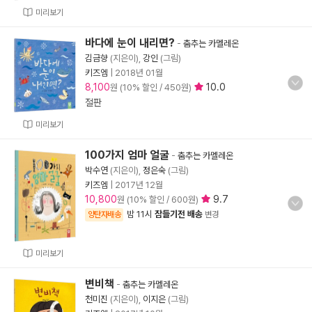
미리보기
바다에 눈이 내리면?
-
춤추는 카멜레온
김금향
(지은이),
강인
(그림)
키즈엠
|
2018년 01월
8,100
10.0
원 (10% 할인 / 450원)
절판
미리보기
100가지 엄마 얼굴
-
춤추는 카멜레온
박수연
(지은이),
정은숙
(그림)
키즈엠
|
2017년 12월
10,800
9.7
원 (10% 할인 / 600원)
밤 11시
잠들기전 배송
양탄자배송
변경
미리보기
변비책
-
춤추는 카멜레온
천미진
(지은이),
이지은
(그림)