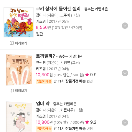
쿠키 상자에 들어간 젤리
-
춤추는 카멜레온
김미라
(지은이),
노주희
(그림)
키즈엠
|
2017년 05월
8,550
원 (10% 할인 / 470원)
절판
미리보기
토끼일까?
-
춤추는 카멜레온
크림빵
(지은이),
박경연
(그림)
키즈엠
|
2017년 04월
10,800
9.9
원 (10% 할인 / 600원)
밤 11시
잠들기전 배송
양탄자배송
변경
미리보기
엄마 약
-
춤추는 카멜레온
김미라
(지은이),
키큰나무
(그림)
키즈엠
|
2017년 04월
10,800
9.2
원 (10% 할인 / 600원)
밤 11시
잠들기전 배송
양탄자배송
변경