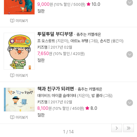
9,000
10.0
원 (10% 할인 / 500원)
절판
미리보기
투덜투덜 부디부댕
-
춤추는 카멜레온
조 오스랑트
(지은이),
아르노 부탱
(그림),
손시진
(옮긴이)
키즈엠
|
2017년 02월
7,650
원 (10% 할인 / 420원)
절판
미리보기
책과 친구가 되려면
-
춤추는 카멜레온
데이비드 마이클 슬레이터
(지은이),
밥 콜라
(그림)
키즈엠
|
2017년 02월
8,100
8.0
원 (10% 할인 / 450원)
절판
미리보기
1 / 14