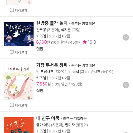
미리보기
한밤중 물감 놀이
-
춤추는 카멜레온
완두콩
(지은이),
석지훈
(그림)
키즈엠
|
2017년 02월
8,100
10.0
원 (10% 할인 / 450원)
절판
미리보기
가장 무서운 생쥐
-
춤추는 카멜레온
안 프롱사크
(지은이),
안 몽텔
(그림),
손시진
(옮긴이)
키즈엠
|
2017년 02월
7,650
원 (10% 할인 / 420원)
절판
미리보기
내 친구 어둠
-
춤추는 카멜레온
엠마 야렛
(지은이),
권미자
(옮긴이)
키즈엠
|
2017년 02월