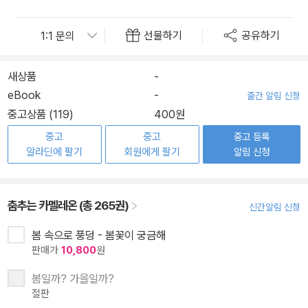
선물하기
공유하기
새상품
-
eBook
-
출간 알림 신청
중고상품 (119)
400원
중고
중고
중고 등록
알라딘에 팔기
회원에게 팔기
알림 신청
춤추는 카멜레온 (총 265권)
신간알림 신청
봄 속으로 풍덩 - 봄꽃이 궁금해
판매가
10,800
원
봄일까? 가을일까?
절판