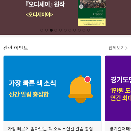
관련 이벤트
전체보기
가장 빠르게 받아보는 책 소식 - 신간 알림 총집
경기컬처패스