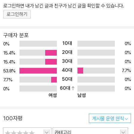
있을까요? 우리 모두의 생일을 축하하는 하늘나라 생일잔치에 함께
로그인하면 내가 남긴 글과 친구가 남긴 글을 확인할 수 있습니다.
가 보세요. ★ 편집자 리뷰 우리 모두의 생일날! 가장 좋은 생일 선물
로그인하기
은 무엇일까요? 하늘나라 하느님이 생일잔치를 열었어요. 하느님은
잔치에 모인 동물들과 소년에게 “언제나 착하고 훌륭하게 지냈니?”
구매자 분포
하고 묻지요. 이제 하느님은 모두의 대답을 기다려요. 기린은 나무 꼭
10대
0%
0%
대기에 달린 잎을 먹어 햇살이 지나는 길을 만들었어요. 비버는 튼튼
20대
0%
15.4%
한 둑을 쌓아 연못을 예쁘게 가꾸었지요. 소년은 즐겁고 신 나게 뛰놀
30대
0%
15.4%
아 세상을 더욱 밝게 만들었어요. 잔치에 모인 모두는 자기가 맡은 역
40대
할을 언제나 충실하고도 훌륭히 해냈어요. 그럼 하느님의 질문에
7.7%
53.8%
“네!” 하고 대답해도 되겠지요? 하느님의 잔치에 초대받아 같은 질문
50대
0%
7.7%
을 받게 된다면, 우리는 어떻게 대답할 수 있을까요? 자기가 맡은 일
60대
0%
0%
여성
남성
을 착하고, 열심히 해내는 것만으로도 세상은 훨씬 좋은 곳이 될 수 있
어요. 우리 모두가 제 몫을 해내고 더불어 살아가는 세상을 더 아름답
게 만드는 것, 그것이 우리 모두의 생일에 가장 좋은 선물이 될 거예
100자평
게시물 운영 원칙
요.
카테고리