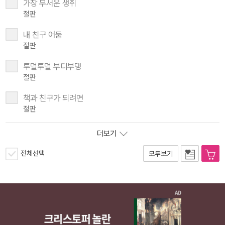
가장 무서운 생쥐
절판
내 친구 어둠
절판
투덜투덜 부디부댕
절판
책과 친구가 되려면
절판
더보기
전체선택
모두보기