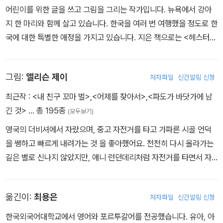
어린이를 위한 글을 쓰고 그림을 그리는 작가입니다. 뉴욕에서 강아
지 한 마리와 함께 살고 있습니다. 한국을 여러 번 여행했을 정도로 한
국에 대한 특별한 애정을 가지고 있습니다. 지은 책으로는 <헤스터
거리의 성>, <오늘은 모두의 생일> 등이 있습니다.
그림:
앨리슨 제이
저자파일
신간알림 신청
최근작 :
<내 친구 꼬마 벌>
,
<어제를 찾아서>
,
<파도가 바닷가에 남
긴 것>
… 총 195종
(모두보기)
영국의 더비셔에서 자랐으며, 중고 자전거를 타고 가파른 시골 언덕
을 쌩하고 빠르게 내려가는 것 을 좋아했어요. 천천히 다시 올라가는
길은 별로 신나지 않았지만, 애니 런던데리처럼 자전거를 타면서 자
립심을 느꼈어요. 앨리슨은 영국 런던에 살고 있어요.
옮긴이:
최용은
저자파일
신간알림 신청
한국외국어대학교에서 영어와 포르투갈어를 전공했습니다. 유아, 아