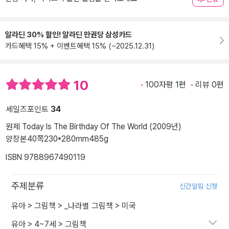
알라딘 30% 할인! 알라딘 만권당 삼성카드
카드혜택 15% + 이벤트혜택 15% (~2025.12.31)
10
100자평 1편
리뷰 0편
세일즈포인트
34
원제 Today Is The Birthday Of The World (2009년)
양장본
40쪽
230*280mm
485g
ISBN 9788967490119
주제분류
신간알림 신청
유아
>
그림책
>
_나라별 그림책
>
미국
유아
>
4~7세
>
그림책