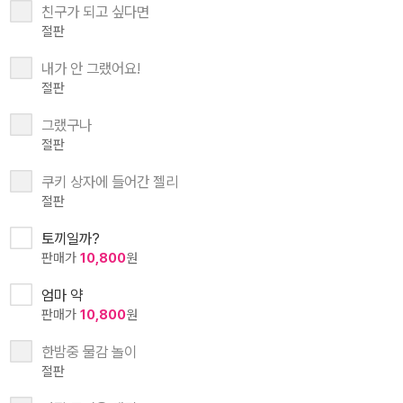
친구가 되고 싶다면
절판
내가 안 그랬어요!
절판
그랬구나
절판
쿠키 상자에 들어간 젤리
절판
토끼일까?
판매가
10,800
원
엄마 약
판매가
10,800
원
한밤중 물감 놀이
절판