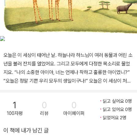
오늘은 이 세상이 태어난 날. 하늘나라 하느님이 여러 동물과 어린 소
년을 불러 잔치를 열었어요. 그리고 모두에게 다정한 목소리로 물었
지요. “나의 소중한 아이야, 너는 언제나 착하고 훌륭한 아이였니?”
“오늘은 정말 기쁜 우리 모두의 생일이구나!” 오늘은 이 세상이 처음
태어난 날. 땅과 바다, 그리고 이 세상 모두의 생일이에요. 그래서 하
늘나라 하느님이 여러 동물과 어린 소년을 불러 잔치를 열었지요. 하
읽고 싶어요 0명
1
0
0
느님은 잔치에 모인 기린과 코끼리, 비버, 물고기, 꿀벌, 지렁이, 젖소,
읽고 있어요 0명
100자평
리뷰
마이페이퍼
그리고 소년에게 “모두 언제나 착하고 훌륭하게 지냈니?” 하고 다정
읽었어요 2명
하게 물었어요. 동물들과 소년은 하느님께 무엇이라고 대답할까요?
이 책에 내가 남긴 글
자신 있게 “네! 전 언제나 착하고 훌륭하게 지냈어요.” 하고 대답할 수