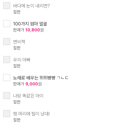
바다에 눈이 내리면?
절판
100가지 엄마 얼굴
판매가
10,800
원
변비책
절판
우리 아빠
절판
노래로 배우는 뛰뛰빵빵 ㄱㄴㄷ
판매가
9,000
원
나랑 똑같은 아이
절판
뱀 머리에 털이 났대!
절판