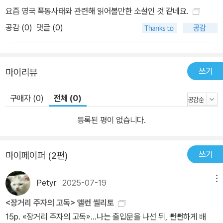
도 굳이 결승점 앞에서 멈춰버리고야 마는 주인공의 고집은 가진 자
요즘 영국 폭동사태와 관련해 읽어볼만한 소설인 것 같네요.
들을 향한 일종의 ‘선언’으로 읽힌다. 1950년대 영국 문단을 풍미한
공감 (
0
)
댓글 (0)
’성난 젊은이들‘ 세대의 대표작 한편 앨런 씰리토는 ‘성난 젊은이
들’(Angry young men)의 선두 주자로도 잘 알려져 있는데, ‘성난
젊은이들’이란 영국 전통 사회에 대한 환멸로 무장한, 1950년대 새
쓰기
마이리뷰
롭게 부상한 문학 세대를 가리키는 말이다. 존 웨인, 존 브레인, 도리
스 레씽 등 기성 사회의 질서와 권위주의, 보수성을 날카롭게 비판하
구매자 (0)
전체 (0)
던 젊은 작가들이 주를 이루었는데, 그중에서도 앨런 씰리토는 단연
돋보이는 성과를 이루었다. 존 오즈번의 연극 「성난 얼굴로 돌아보라」
등록된 평이 없습니다.
로부터 시작된 ‘성난 젊은이들’의 물결은 문학, 영화 등 문화 전반으로
번졌는데, 이러한 분위기 속에서 강렬한 사회적 메씨지를 갖고 나타
쓰기
마이페이퍼 (2편)
난 「장거리 주자의 고독」은 영국 자유영화(free cinema)를 주창한
토니 리처드슨 감독에 의해 1962년 영화화되기도 하였다. [주요 작
Petyr
2025-07-19
메뉴
품 내용] 「장거리 주자의 고독」_시시한 말썽을 일삼으며 지내는 빈민
가 소년 스미스는 빵집 금고를 훔쳐 소년원에 수감된다. 스미스의 달
<장거리 주자의 고독> 앨런 씰리토
리기 실력을 눈여겨본 소년원 원장은 스미스를 전국 크로스컨트리 대
15p. «장거리 주자의 고독»...나는 출입문을 나선 뒤, 뻔뻔하게 배