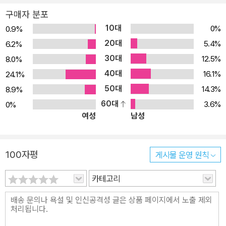
『토요일 밤과 일요일 아침』(Saturday Night and Sunday Morni
구매자 분포
ng)으로 역사와 권위를 자랑하는 영국 작가 클럽(Author's Club)
10대
0%
0.9%
신인소설상을 수상하며 ‘영국 노동자와 반체제적인 청춘의 삶을 표현
20대
5.4%
6.2%
한 걸작’이라는 평가를 받았다. 그는 이듬해 발표한 「장거리 주자의
30대
12.5%
8.0%
고독」으로 신선하고 패기 넘치는 문학 작품을 발굴하는 호손덴 상까
40대
지 잇따라 수상하며 문단에서 확고히 자리매김한다. 뚜렷한 문제의식
16.1%
24.1%
과 정직한 문체로 등단부터 문단과 독자들의 눈길을 사로잡은 씰리토
50대
14.3%
8.9%
는 이후 일관되게 날카로운 사회 비판과 가정 내 긴장 상황을 묘사한
60대
3.6%
0%
여성
남성
소설로 호평을 받는데, 이러한 씰리토의 작품세계는 작가 자신이 체
험한 가정폭력과 계급의식이 반영된 것이라 더 큰 울림을 전한다. 이
번에 소개되는 『장거리 주자의 고독』에 실린 단편들은 지배계급을 향
100자평
게시물 운영 원칙
한 익살맞은 냉소가 돋보이는 작품들로, 인생의 부조리함과 비극 앞
에서도 재치를 잃지 않는 단편소설의 편편(翩翩)한 묘미를 느끼게
카테고리
한다. 작가의 자전적 체험이 녹아 있는, 타협하지 않는 청춘들의 초상
(肖像) 영국의 평론가이자 소설가, 전기 작가이기도 한 D. J. 테일러
는 앨런 씰리토의 업적을 가리켜 ‘블룸즈버리 광장뿐 아니라 노팅엄