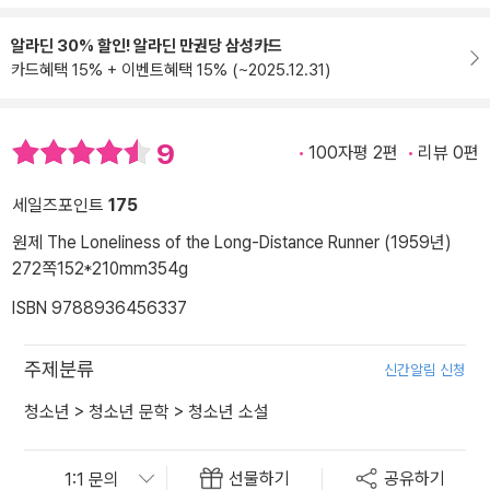
알라딘 30% 할인! 알라딘 만권당 삼성카드
카드혜택 15% + 이벤트혜택 15% (~2025.12.31)
9
100자평 2편
리뷰 0편
세일즈포인트
175
원제 The Loneliness of the Long-Distance Runner (1959년)
272쪽
152*210mm
354g
ISBN 9788936456337
주제분류
신간알림 신청
청소년
>
청소년 문학
>
청소년 소설
선물하기
공유하기