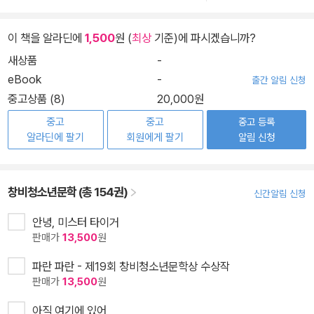
이 책을 알라딘에
1,500
원 (
최상
기준)에 파시겠습니까?
새상품
-
eBook
-
출간 알림 신청
중고상품 (8)
20,000원
중고
중고
중고 등록
알라딘에 팔기
회원에게 팔기
알림 신청
창비청소년문학 (총 154권)
신간알림 신청
안녕, 미스터 타이거
판매가
13,500
원
파란 파란 - 제19회 창비청소년문학상 수상작
판매가
13,500
원
아직 여기에 있어