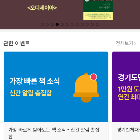
관련 이벤트
전체보기
가장 빠르게 받아보는 책 소식 - 신간 알림 총집
경기컬처패스
합