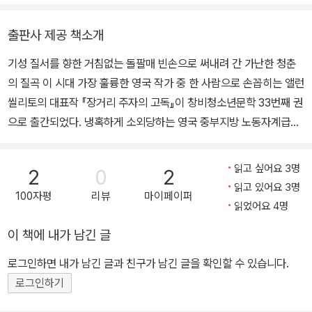
『미스터 메르세데스』 『아래층에 부커상 수상자가 산다』 『그레이스』
『도둑 신부』 『카디프, 바이 더 시』 『중요한 건 살인』 『맥파이 살인 사
출판사 제공 책소개
건』 『할머니가 미안하다고 전해달랬어요』 『베어타운』 『블루 아워』
기성 질서를 향한 거침없는 돌팔매 빈손으로 써내려 간 가난한 청춘
등이 있다.
의 질곡 이 시대 가장 훌륭한 영국 작가 중 한 사람으로 손꼽히는 앨런
씰리토의 대표작 『장거리 주자의 고독』이 창비청소년문학 33번째 권
으로 출간되었다. 냉혹하게 소외당하는 영국 중부지방 노동자계급의
생활을 담은 단편들이 실려 있는 소설집으로, 1950년대에 발표되었
지만, 자본주의사회 깊숙이 자리 잡은 분노와 절망감에 대한 작가의
읽고 싶어요 3명
2
0
2
묘사는 반세기가 지난 지금까지도 시사하는 바가 크다. 표제작 「장거
읽고 있어요 3명
100자평
리뷰
마이페이퍼
리 주자의 고독」은 그간 국내에 몇 차례 번역된 적이 있으나, 작가 개
읽었어요 4명
인의 소설집이 한국 독자들에게 소개되는 것은 최초라 더욱 뜻깊다.
이 책에 내가 남긴 글
영국 작가 클럽 신인소설상, 호손덴 상 수상 작가 앨런 씰리토가 선보
이는 현대 영국 단편소설의 정수 노동자계급의 삶을 격렬하고 적나라
로그인하면 내가 남긴 글과 친구가 남긴 글을 확인할 수 있습니다.
한 필치로 묘사하며 제2차세계대전 직후 영국 소설문학에 새로운 활
로그인하기
력을 불어넣었다고 일컬어지는 작가 앨런 씰리토는 일찍이 등단작