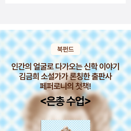
똘배가 보고 온 달나라 5. 별똥별 6. 빼떼기 7. 바닷가 아이들 제2권
작별한 것과 다름없다고 생각한다. (외 3편 수록_「레이너 선생」「노아
는 것을 소유한 사람답게 원인이 나뿐 아니라 프랭키에게도 있음
수학왕 기철이1. 멸치 한 마리 _ 강정규2. 우리들의 영등 폭포 _ 강정
의 방주」「축구 경기」)
을 알 수 있었다.265p. «프랭키 불러 쇠망사»..나는 그를 지켜보았
훈3. 누렁이와 얼룩이 _ 곽재구4. 금두껍의 첫 수업 _ 김기정5. 토끼
다. 그는 신호등을 무시한 채 비에 젖은 대로를 대각선으로 걷더
군에게 생긴 일 _ 김기정6. 학교가 사라진 날 _ 김기정7. 나를 싫어한
니 한 버스를 쫓아가 텅 빈 발판 위로 훌쩍 올라탔다...그리고 나는 책
진돗개 _ 김남중8. 겨울 숲 속에서 _ 김남중9. 수학왕 기철이 _ 김남
에 묻혀 이후로 그를 만나지 못했다. 그것은 나의 커다란 일부와 영원
중 펼친 부분 접기 ▲ 열심히 구입하고 읽었던 창비청소년문학시리즈
히 작별한 것과 다름없는 일이었다.
벌써 48번까지 나왔다. 시리즈 중에 없는 책이 많아서 그동안 소홀했
구나 급반성 중... 창비교과서 시리즈, 중
1 세트 중 시는 학생한테 선물로 줘서 다시 구입해야겠다. 접
힌 부분 펼치기 ▼ 펼친 부분 접기 ▲ 나는 사람이든 거래처든 한번
인연을 맺으면, 쉽게 인연을 끊지 않는다.지금 사는 동네에서 25년째
살지만, 거래하는 가게가 문을 닫지 않는 한 지금껏 단골이다.책을 사
는 인터넷 서점이나 애정하는 출판사도 나의 성격상 천지개벽할 일이
생기지 않는 한 바꾸지 않는다. '창비'는 내가 좋아하는 작가님이 근무
하는 출판사이고, 알라딘에서 인연을 맺은 편집자도 있어 좋아한다.
우리집을 작은도서관으로 등록했다는 소식을 접하고 책을 62권이나