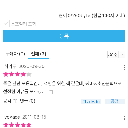
의 뒷골목에서도 예술이 싹틀 수 있다는 사실을 보여준 것’이라고 서
술한 바 있다. 블룸즈버리 광장은 20세기 초 버지니어 울프 등의 지
현재
0
/280byte (한글 140자 이내)
식인ㆍ예술가 들이 속한 블룸즈버리 그룹의 활동무대였던 런던의 대
스포일러 포함
표적인 문화 명소로, 씰리토는 블룸즈버리 광장과는 극단적으로 대비
되는 자신의 고향 노팅엄의 뒷골목을 배경으로 절박한 노동자들의 삶
등록
을 그려왔다. 특히 이 소설집에 수록된 작품 중에는 표제작 「장거리
주자의 고독」을 비롯해 작중 화자가 10대인 작품이 여러 편인데, 작
구매자 (0)
전체 (2)
품 속에 등장하는 청소년들이 하나같이 결코 호락호락하지 않은 인물
들이라는 것이 무척 인상적이다. 어느 토요일 오후, 자살하는 사람을
히카루
2020-09-30
메뉴
목격한 계기로 비참한 생활 속에서도 자살은 하지 않겠다고 결심하는
소년의 모습(「토요일 오후」)이나, 나라에서 허락하는 나이가 되자마
좋은 단편 모음집인데, 성인을 위한 책 같은데, 창비청소년문학으로
자 집을 떠나겠다고 다짐하는 또 다른 소년의 모습(「짐 스카피데일의
선정한 이유를 모르겠네.
치욕」)에서는 섣불리 희망을 이야기하지 않으면서도 자신의 삶을 긍
공감 (
1
)
댓글 (0)
정하고, 꿋꿋이 일구어나가겠다는 의지가 엿보인다. 달리기에 소질
있는 소년원 수감자의 반항을 다룬 「장거리 주자의 고독」에서 소년원
voyage
2011-08-15
메뉴
원장의 한심한 바람대로 우승을 해 안락한 생활을 누릴 수 있으면서