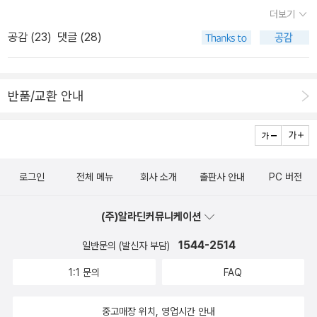
중에나한테는 알라딘 만큼이나 애정 깊은 '창비'가 알라딘에 다시 공
칠장이임을 직감적으로 알 수 있었다. 「토요일 오후」_‘나’는 어린 시절
를 헤치며 걷는 그의 발걸음이 좀 더 단호했다. 그는 선술집의 회전문
더보기
급한다는 건 반갑고 즐거운 소식이다.창비는 그때 직접 공급을 중단
어느 토요일 오후, 자살하려는 사람을 목격한다. ‘나’에게 주어진 건
을 밀치고 바글바글 시끄러운 바 쪽으로 걸어가며, 이제 아무것도 상
공감 (
23
)
댓글 (28)
했지만, 곧바로 납품했다는데 이제야 알게 됐다. 대동강물도 풀린다
가정폭력과 암울한 미래뿐이지만 그래도 ‘나’는 결코 자살하지 않으
관없는 사람처럼 맥주병만 뚫어져라 바라보았다. 그것은 이 세상
는 우수도 지났으니, 서로간의 입장 차이로 얼어붙었던 마음도 다 풀
리라 결심한다. 「짐 스카피데일의 치욕」_드센 홀어머니 아래서 응석
에 단 하나뿐이고 가장 훌륭한 망각의 세계로 그를 인도할, 아름답
렸기를 바란다. 우리집 작은도서관에는 꽤 많은 창비 책을 소장했는
받이로 자란 짐 스카피데일은 어머니 치마폭에 싸여 지내는 어수룩한
고 치명적인 덫이었다.143p. «어선이 있는 그림»..나는 산송장으
반품/교환 안내
데, 시리즈 중에서 이가 빠지듯 못 갖춘 책들이 제법 있다. 작은도서관
공장 노동자다. 어느 날 짐이 세련되고 우아한 신부감을 데려와 모두
로 태어났어. 나는 속으로 계속 중얼거린다. 사람들은 누구나 산송장
활성화 시청 지원사업에 서류를 접수했는데, 이달 말 지원금이 확정
놀란다. 그러나 교양 있는 짐의 아내는 처음엔 당신 같은 노동자가 자
으로 살고 있어. 내가 대답한다. 그렇기는 하지만 나처럼 그걸 깨닫
되어 신청한 사업비와 도서구입비를 지원받으면 창비 시리즈 도서를
본주의자를 물리쳐야 한다는 둥 알 수 없는 정치 이야기를 하며 잘해
기 시작한 사람은 거의 없고, 내가 어쩔 방법이 없을 때, 뭐 좋은 일
구입하고 싶다. 창비아동문고 대표동화 세트 - 전35권 권정생 외 7
주더니, 짐이 무슨 말인지 못 알아듣자 결국 꼴도 보기 싫다며 집을 나
을 하려고 해도 우라지게 늦어버렸을 때 드디어 그런 깨달음이 찾아
로그인
전체 메뉴
회사 소개
출판사 안내
PC 버전
4인 지음, 서진선 외 그림 / 창비(창작과비평사) / 2013년 2월 창비
가 버린다. 「프랭키 불러 쇠망사」_어린 시절 앨런이 살던 동네에는 아
오다니 안타까운 일이지.261p. «프랭키 불러 쇠망사»..그는 쓰레기
아동문고 대표동화 단편집 세트 - 전10권 권정생 외 지음, 서진선 외
버지의 전쟁 후유증으로 약간의 지적장애를 갖고 태어난 ‘프랭키 불
통 뚜껑과 가로대로 만든 창을 휘두르며 자기 부대를 이끌고 가차 없
(주)알라딘커뮤니케이션
그림 / 창비(창작과비평사) / 2013년 2월 수록된 도서를 살펴보니
러’라는 스무 살 무렵의 형이 있었다. 전쟁놀이의 명장인 프랭키 불러
는 돌팔매질을 벌였던 그 시절 이후로 나와 다른 길을 걸었을 뿐 아니
우리집에 소장한 책이랑 겹치긴 하지만,전집을 꽂아두면 서가가 반짝
는 동네 소년들의 정신적 지주다. 제2차세계대전이라는 ‘진짜’ 전쟁
1544-2514
일반문의 (발신자 부담)
라 나는 몰랐던 변화를 겪었다. 우리는 같은 계급으로 태어나 같은 어
반짝 빛나고 뽀대가 나서 욕심이 난다.대표동화 단편집 세트 1권은 권
을 겪고 난 후, 십여 년의 세월이 흘러 작가가 된 앨런은 오랜만에 찾
린 시절을 보냈기 때문에 서로 다른 농담과 색조로 인해 잎은 시들었
1:1 문의
FAQ
정생 동화집이라 더욱 더... 접힌 부분 펼치기 ▼ 제1권 별똥별 _ 권정
은 고향에서 우연히 프랭키 불러와 마주친다. 옛 모습과는 많이 변한
을지언정 인식의 뿌리는 비슷했다. 그런데 지금은 전혀 접점을 느
생 동화집 1. 강아지똥 2. 무명 저고리와 엄마3. 똬리골댁 할머니 4.
프랭키 불러와의 짧은 만남에서 앨런은 자신의 커다란 일부와 영원히
낄 수가 없었고, 나는 내가 사는 세상에서 ‘고양된 의식‘이라고 일컫
중고매장 위치, 영업시간 안내