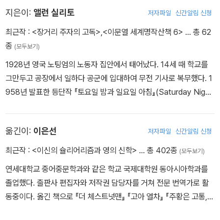
지은이:
앨런 실리토
저자파일
신간알림 신청
최근작 :
<장거리 주자의 고독>
,
<이문열 세계명작산책 6>
… 총 62
종
(모두보기)
1928년 영국 노팅엄의 노동자 집안에서 태어났다. 14세 때 학교를
그만두고 공장에서 일하다 공군에 입대하여 무전 기사로 복무했다. 1
958년 발표한 등단작 『토요일 밤과 일요일 아침』(Saturday Night
and Sunday Morning)으로 영국 작가 클럽의 신인소설상을 받았
다. 1959년, 「장거리 주자의 고독」으로 호손덴 상을 수상하며 문단에
옮긴이:
이은선
저자파일
신간알림 신청
서 지위를 확고히 하였다. 전후(戰後) 영국 문단을 풍미한 이른바 ‘성
난 젊은이들’(Angry young men) 그룹의 일원으로, 소외받는 노동
최근작 :
<이신의 슐리어리즘과 영의 신학>
… 총 402종
(모두보기)
자와 반체제적인 청춘의 삶을 묘사한 작품세계로 호평받았다. 이 시
연세대학교 중어중문학과와 같은 학교 국제대학원 동아시아학과를
대 가장 훌륭한 영국 작가 중 한 사람으로 손꼽히며, 2010년 4월 타
졸업했다. 출판사 편집자와 저작권 담당자를 거쳐 전문 번역가로 활
계했다.
동중이다. 옮긴 책으로 『더 체스트넛맨』 『고아 열차』 『주황은 고통,
파랑은 광기』 『딸에게 보내는 편지』 『사라의 열쇠』 『키르케』 『홀리』