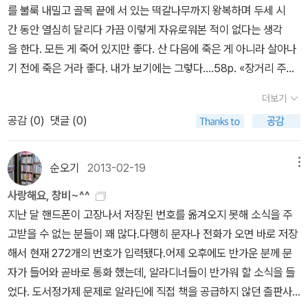
회에 내보내 우승시켜 자신의 명예를 높이려 하지만, 스미스는 이런
를 불룩 내밀고 골목 끝에 서 있는 떡갈나무까지 왕복하며 두세 시
원장을 한심이 여길 뿐이다. 드디어 대회가 열리고 스미스는 탁월한
간 동안 열심히 달리다 가끔 이렇게 자유로워본 적이 없다는 생각
달리기 실력으로 모든 선수를 제치지만, 원장과 교양 있는 자들을 조
을 한다. 모든 게 죽어 있지만 좋다. 산 다음에 죽은 게 아니라 살아나
롱하듯 결승점을 눈앞에 둔 채 달리기를 멈춰버리는데……. 「어니스트
기 전에 죽은 거라 좋다. 내가 보기에는 그렇다....58p. «장거리 주자
아저씨」_가구 수리로 하루하루 근근이 살아가는 어니스트. 가족도 떠
의 고독»...잠시 후 그가 나무와 덤불 속으로 사라지자 더는 아무도 보
더보기
난 지 오래인 그는 술만이 유일한 친구이자 위로이다. 그러던 어느 날,
이지 않았고, 장거리 선수의 고독이 어떤 건지 느껴지면서 이 기분
공감 (
0
)
댓글 (0)
굶주린 어린 자매와 친해진 어니스트는 아이들에게 먹을 것을 사주며
이 바로 이 세상 유일의 성실이고 진실이며, 앞으로 이따금 다른 생각
난생처음 행복을 맛본다. 그러나 사람들은 어니스트의 순수한 행복에
이 떠오르고 남들이 아무리 다른 말을 해도 이 사실은 절대 변함없
싸늘한 오해의 시선을 보낼 뿐이다. 「어선이 있는 그림」_해리의 아내
을 거라는 생각이 들었다....62p. «장거리 주자의 고독»...서리가 내
순오기
2013-02-19
메뉴
캐시는 십여 년 전 칠장이와 바람이 나 도망갔다. 전쟁이 시작할 무렵
린 날 아침에 이 세상 최초의 인간이 된 듯한 쾌감도 만끽했고, 여름
사랑해요, 창비~^^
수척해진 모습으로 해리를 찾아온 캐시는 칠장이가 납중독으로 죽었
날 오후에 이 세상 최후의 인간이 된 것처럼 앓아도 보았으니 이제 드
지난 달 핸드폰이 고장나서 저장된 번호를 옮겨오지 못해 소식을 주
다고 고백하며 돈을 빌린다. 전쟁 내내 목요일 저녁마다 해리를 찾아
디어 이 세상 유일한 인간이 되어 선악 따위 신경 쓰지 말고, 너를 나
고받을 수 없는 분들이 꽤 많다.다행히 문자나 전화가 오면 바로 저장
와 돈을 빌리던 캐시는 그렇게 육 년의 시간이 흐른 어느 날 갑작스런
무라지 않는 마른 흙을 신발로 박차며 달릴 때라고 한다....93p. «어
해서 현재 272개의 번호가 입력됐다.어제 오후에도 반가운 분께 문
교통사고로 죽고 만다. 장례식이 끝나고 멍하니 남아 있던 해리는 혼
니스트 아저씨»..조금 시간이 지나자 한 걸음 옮길 때마다 아픔이 가
자가 들어와 곧바로 통화 했는데, 알라디너들이 반가워 할 소식을 들
자 흐느껴 울고 있는 낯선 남자를 발견한다. 해리는 누구냐고 물어볼
셨다. 씁쓸함이 소용돌이치며 사라지고, 지금까지 그 깊이를 알지 못
었다. 도서정가제 문제로 알라딘에 직접 책을 공급하지 않던 출판사
것도 없이 그 사람이 지난 육 년 동안 여전히 캐시와 함께 살고 있었던
했던 어떤 감정이 그 자리를 채웠다. 이제 인도를 따라 한낮의 인파