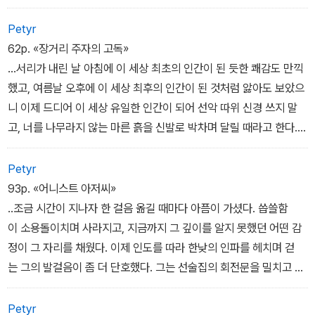
는 생각이 들었다....
Petyr
62p. «장거리 주자의 고독»
...서리가 내린 날 아침에 이 세상 최초의 인간이 된 듯한 쾌감도 만끽
했고, 여름날 오후에 이 세상 최후의 인간이 된 것처럼 앓아도 보았으
니 이제 드디어 이 세상 유일한 인간이 되어 선악 따위 신경 쓰지 말
고, 너를 나무라지 않는 마른 흙을 신발로 박차며 달릴 때라고 한다....
Petyr
93p. «어니스트 아저씨»
..조금 시간이 지나자 한 걸음 옮길 때마다 아픔이 가셨다. 씁쓸함
이 소용돌이치며 사라지고, 지금까지 그 깊이를 알지 못했던 어떤 감
정이 그 자리를 채웠다. 이제 인도를 따라 한낮의 인파를 헤치며 걷
는 그의 발걸음이 좀 더 단호했다. 그는 선술집의 회전문을 밀치고 바
글바글 시끄러운 바 쪽으로 걸어가며, 이제 아무것도 상관없는 사람
처럼 맥주병만 뚫어져라 바라보았다. 그것은 이 세상에 단 하나뿐이
Petyr