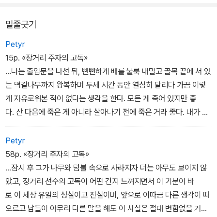
시작된다.
밑줄긋기
스미스의 달리기 실력을 눈여겨본 소년원 원장은 스미스를 전국 크로
Petyr
스컨트리 대회에 내보내 우승시켜 자신의 명예를 높이려 하지만, 스
15p. «장거리 주자의 고독»
미스는 이런 원장을 한심이 여길 뿐이다. 드디어 대회가 열리고 스미
...나는 출입문을 나선 뒤, 뻔뻔하게 배를 불룩 내밀고 골목 끝에 서 있
스는 탁월한 달리기 실력으로 모든 선수를 제치지만, 원장과 교양 있
는 떡갈나무까지 왕복하며 두세 시간 동안 열심히 달리다 가끔 이렇
는 자들을 조롱하듯 결승점을 눈앞에 둔 채 달리기를 멈춰버리는
게 자유로워본 적이 없다는 생각을 한다. 모든 게 죽어 있지만 좋
데…….
다. 산 다음에 죽은 게 아니라 살아나기 전에 죽은 거라 좋다. 내가 보
기에는 그렇다....
Petyr
58p. «장거리 주자의 고독»
...잠시 후 그가 나무와 덤불 속으로 사라지자 더는 아무도 보이지 않
았고, 장거리 선수의 고독이 어떤 건지 느껴지면서 이 기분이 바
로 이 세상 유일의 성실이고 진실이며, 앞으로 이따금 다른 생각이 떠
오르고 남들이 아무리 다른 말을 해도 이 사실은 절대 변함없을 거라