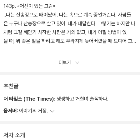
고 가장 훌륭한 망각의 세계로 그를 인도할, 아름답고 치명적인 덫이
143p. «어선이 있는 그림»
었다.
..나는 산송장으로 태어났어. 나는 속으로 계속 중얼거린다. 사람들
은 누구나 산송장으로 살고 있어. 내가 대답한다. 그렇기는 하지만 나
처럼 그걸 깨닫기 시작한 사람은 거의 없고, 내가 어쩔 방법이 없
을 때, 뭐 좋은 일을 하려고 해도 우라지게 늦어버렸을 때 드디어 그
런 깨달음이 찾아오다니 안타까운 일이지.
더보기
추천글
더 타임스 (The Times):
생생하고 거칠며 솔직하다.
옵저버:
이야기의 거장.
저자 소개