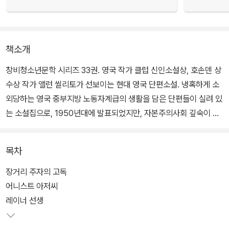
책소개
창비청소년문학 시리즈 33권. 영국 작가 클럽 신인소설상, 호손덴 상
수상 작가 앨런 씰리토가 선보이는 현대 영국 단편소설. 냉혹하게 소
외당하는 영국 중부지방 노동자계급의 생활을 담은 단편들이 실려 있
는 소설집으로, 1950년대에 발표되었지만, 자본주의사회 깊숙이 자
리 잡은 분노와 절망감에 대한 작가의 묘사는 반세기가 지난 지금까
지도 시사하는 바가 크다.
목차
소설집에 수록된 작품 중에는 표제작 「장거리 주자의 고독」을 비롯해
장거리 주자의 고독
작중 화자가 10대인 작품이 여러 편인데, 작품 속에 등장하는 청소년
어니스트 아저씨
들이 하나같이 결코 호락호락하지 않은 인물들이라는 것이 무척 인상
레이너 선생
적이다.「장거리 주자의 고독」역시 시시한 말썽을 일삼으며 지내는 빈
민가 소년 스미스가 빵집 금고를 훔쳐 소년원에 수감되면서 이야기가