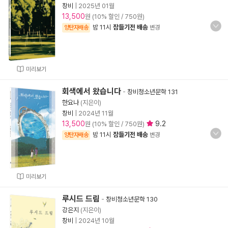
창비
|
2025년 01월
13,500
원 (10% 할인 / 750원)
밤 11시
잠들기전 배송
양탄자배송
변경
미리보기
회색에서 왔습니다
-
창비청소년문학 131
한요나
(지은이)
창비
|
2024년 11월
13,500
9.2
원 (10% 할인 / 750원)
밤 11시
잠들기전 배송
양탄자배송
변경
미리보기
루시드 드림
-
창비청소년문학 130
강은지
(지은이)
창비
|
2024년 10월