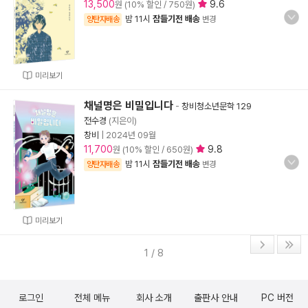
13,500
9.6
원 (10% 할인 / 750원)
밤 11시
잠들기전 배송
양탄자배송
변경
미리보기
채널명은 비밀입니다
-
창비청소년문학 129
전수경
(지은이)
창비
|
2024년 09월
11,700
9.8
원 (10% 할인 / 650원)
밤 11시
잠들기전 배송
양탄자배송
변경
미리보기
1 / 8
로그인
전체 메뉴
회사 소개
출판사 안내
PC 버전