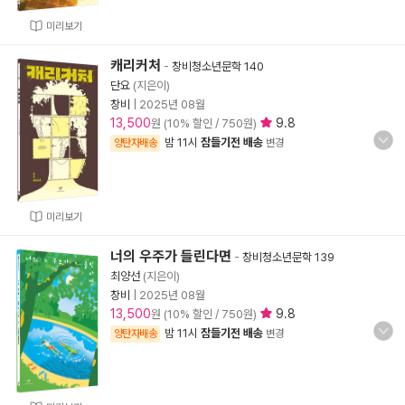
미리보기
캐리커처
-
창비청소년문학 140
단요
(지은이)
창비
|
2025년 08월
13,500
9.8
원 (10% 할인 / 750원)
밤 11시
잠들기전 배송
양탄자배송
변경
미리보기
너의 우주가 들린다면
-
창비청소년문학 139
최양선
(지은이)
창비
|
2025년 08월
13,500
9.8
원 (10% 할인 / 750원)
밤 11시
잠들기전 배송
양탄자배송
변경