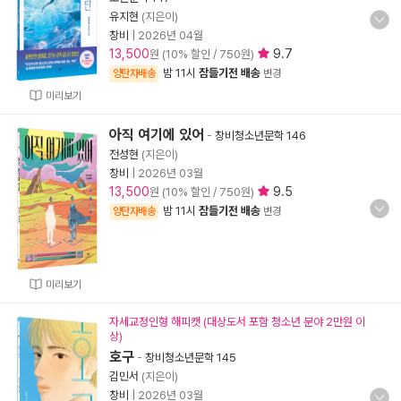
유지현
(지은이)
창비
|
2026년 04월
13,500
9.7
원 (10% 할인 / 750원)
밤 11시
잠들기전 배송
양탄자배송
변경
미리보기
아직 여기에 있어
-
창비청소년문학 146
전성현
(지은이)
창비
|
2026년 03월
13,500
9.5
원 (10% 할인 / 750원)
밤 11시
잠들기전 배송
양탄자배송
변경
미리보기
자세교정인형 해피캣 (대상도서 포함 청소년 분야 2만원 이
상)
호구
-
창비청소년문학 145
김민서
(지은이)
창비
|
2026년 03월