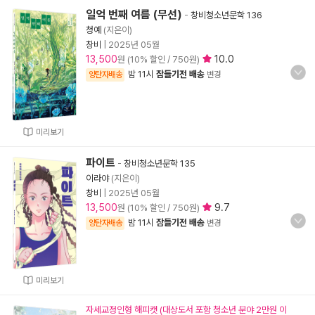
일억 번째 여름 (무선)
-
창비청소년문학 136
청예
(지은이)
창비
|
2025년 05월
13,500
10.0
원 (10% 할인 / 750원)
밤 11시
잠들기전 배송
양탄자배송
변경
미리보기
파이트
-
창비청소년문학 135
이라야
(지은이)
창비
|
2025년 05월
13,500
9.7
원 (10% 할인 / 750원)
밤 11시
잠들기전 배송
양탄자배송
변경
미리보기
자세교정인형 해피캣 (대상도서 포함 청소년 분야 2만원 이