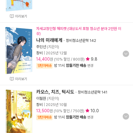
미리보기
자세교정인형 해피캣 (대상도서 포함 청소년 분야 2만원 이
상)
나의 미래에게
-
창비청소년문학 142
주민선
(지은이)
창비
|
2025년 12월
14,400
9.8
원 (10% 할인 / 800원)
밤 11시
잠들기전 배송
양탄자배송
변경
미리보기
카오스, 치즈, 턱시도
-
창비청소년문학 141
이필원
(지은이)
창비
|
2025년 10월
13,500
10.0
원 (10% 할인 / 750원)
밤 11시
잠들기전 배송
양탄자배송
변경