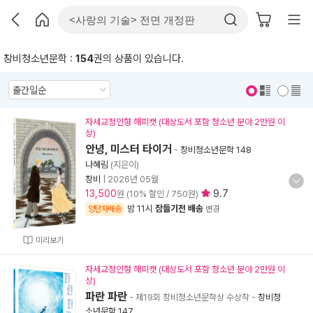
창비청소년문학 :
154
권의 상품이 있습니다.
표지 보기
표지 안보기
자세교정인형 해피캣 (대상도서 포함 청소년 분야 2만원 이
상)
안녕, 미스터 타이거
-
창비청소년문학 148
나혜림
(지은이)
창비
|
2026년 05월
13,500
9.7
원 (10% 할인 / 750원)
밤 11시
잠들기전 배송
양탄자배송
변경
미리보기
자세교정인형 해피캣 (대상도서 포함 청소년 분야 2만원 이
상)
파란 파란
- 제19회 창비청소년문학상 수상작
-
창비청
소년문학 147