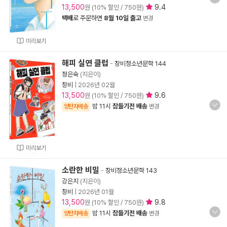
13,500
9.4
원 (10% 할인 / 750원)
택배
로 주문하면
8월 10일 출고
변경
미리보기
해피 실연 클럽
-
창비청소년문학 144
정은숙
(지은이)
창비
|
2026년 02월
13,500
9.6
원 (10% 할인 / 750원)
밤 11시
잠들기전 배송
양탄자배송
변경
미리보기
소란한 비밀
-
창비청소년문학 143
강은지
(지은이)
창비
|
2026년 01월
13,500
9.8
원 (10% 할인 / 750원)
밤 11시
잠들기전 배송
양탄자배송
변경