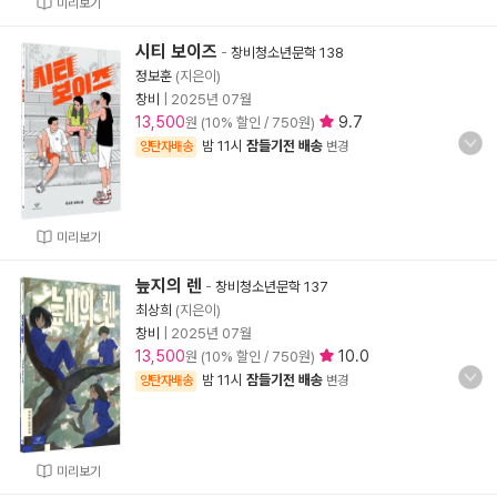
미리보기
시티 보이즈
-
창비청소년문학 138
정보훈
(지은이)
창비
|
2025년 07월
13,500
9.7
원 (10% 할인 / 750원)
밤 11시
잠들기전 배송
양탄자배송
변경
미리보기
늪지의 렌
-
창비청소년문학 137
최상희
(지은이)
창비
|
2025년 07월
13,500
10.0
원 (10% 할인 / 750원)
밤 11시
잠들기전 배송
양탄자배송
변경
미리보기