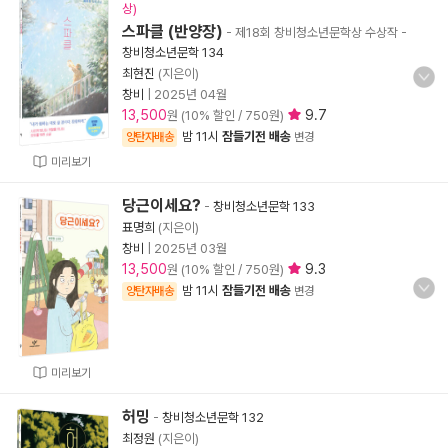
상)
스파클 (반양장)
- 제18회 창비청소년문학상 수상작
-
창비청소년문학 134
최현진
(지은이)
창비
|
2025년 04월
13,500
9.7
원 (10% 할인 / 750원)
밤 11시
잠들기전 배송
양탄자배송
변경
미리보기
당근이세요?
-
창비청소년문학 133
표명희
(지은이)
창비
|
2025년 03월
13,500
9.3
원 (10% 할인 / 750원)
밤 11시
잠들기전 배송
양탄자배송
변경
미리보기
허밍
-
창비청소년문학 132
최정원
(지은이)