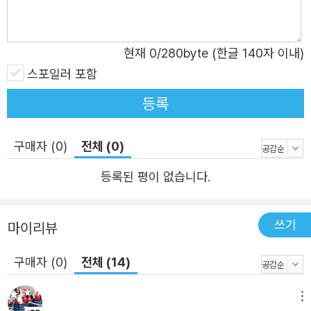
죽어 버리고, 히토코는 담임 선생님에게서 후유키의 금붕어
를 일부러 죽였다는 오해를 사며 호된 질책을 당하고 만다.
현재
0
/280byte (한글 140자 이내)
믿었던 친구들은 아무도 히토코의 편을 들어 주지 않는다.
스포일러 포함
그날 이후로 따돌림을 당하게 된 히토코는 차라리 제 이름처
럼 외톨이(히토리코)로 살고자 결심한다. ‘다들’이라니, ‘얽
등록
히지 않아도 될 사람과는 얽히지 않는다’의 대극에 있는 존
재다. 그 ‘다들’은 도대체 어디까지가 ‘다들’인 걸까? ‘다들’에
구매자 (0)
전체 (0)
나는 들어 있는 걸까? 대답은 너무 빤해서 히토코는 그 원에
등록된 평이 없습니다.
절대로 끼지 않겠다고 마음먹었다. ― 109면 이후 중학생이
된 히토코는 교내 동아리에 들지 않고 혼자 외로이 사는 규
할머니에게 찾아가 피아노를 배우며 남들 눈에 띄지 않는 법
쓰기
마이리뷰
을 익힌다. 히토코의 부서진 마음을 알아주는 사람은 규 할
구매자 (0)
전체 (14)
머니뿐이다. “쟤는 사실은 쓸쓸한 거야. 정말 친구가 필요하
지. 지금처럼 쓸쓸한 날들에, 저렇게 보여도 지쳐 있다고. 다
메뉴
만 두려워서 발을 내디디지 못하는 거란다.” ― 129면 또 다