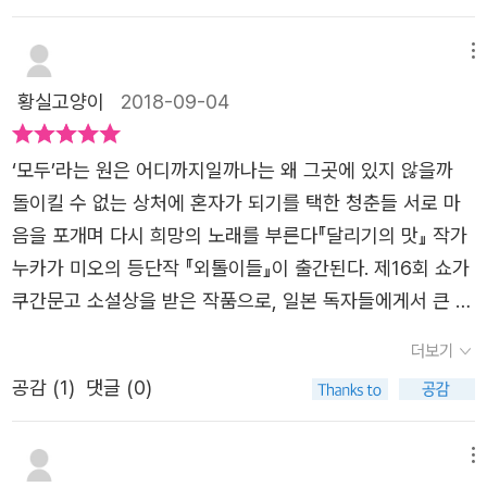
이가 아닌 사람은 없다는 이야기를 굳이 하지 않더라도한 사
던 후유코는 엄마와의 유일한 연결고리였던 메일을 삭제해
누카가 미오의 『외톨이들』은 친구와 친구, 학생과 교사, 교
람, 한 사람이 외톨이임을 금새 깨닫게 된다.우리는 모두 다
버린다. 죄책감은 여전하지만 엄마의 굴레를 벗어난 자유로
사와 학부모의 관계 속에서 일어난 일로 인해 누군가는 상처
메뉴
어딘가에 상처를 입고 두껍고 튼실한 반창고를 붙이고 적당
운 지금이 좋다. 화해가 아니라 이별, 단절, 독립으로 성장할
를 입고, 그 상처를 통해 또 누군가는 성장한다. 그 곁을 맴
황실고양이
2018-09-04
적당히 잘해 보자는 주문을 되뇌이면서자기 혼자만으로 이
수 있다는 가능성을 제시하는 결말. 성장 소설로는 정말 흔
도는 이의 마음엔 황폐함이 밀려들어와 또다른 상처를 주는
루어진 연약한 원을 지키려고 노력하는 외톨이들인 셈이다.
치 않으니까. 모두 다 같이 라는 개념 안에 들려고 무리할 필
이의 입장이 되어 괴로워한다. 우린 처음부터 '혼자'이기를
‘모두’라는 원은 어디까지일까나는 왜 그곳에 있지 않을까
그렇지만 외톨이인 내가 부정적인 시선으로 바라보아야 하
요없이 독립적이고 홀로도 잘 서는 어른으로 너네 다 따로따
선택하지 않았다. 상황이 그래서, 말할 시기를 놓쳐서, 너무
돌이킬 수 없는 상처에 혼자가 되기를 택한 청춘들 서로 마
는 대상이 아니라그렇게 외톨이인 채로 누군가를 들이거나
로 잘 크라고, 대충 그렇게 살자고 말해오는 것만 같은 끝이
나 겁나서, 피하고 싶어서 등 다양한 이유들로 우린 혼자가
음을 포개며 다시 희망의 노래를 부른다『달리기의 맛』 작가
혹은 어딘가로 들어가기도 하며 한 발, 한 발 나아가고 있는
었다.
된다. 선택이라고 하기엔 그 무게가 너무나 무겁기에 우린
누카가 미오의 등단작 『외톨이들』이 출간된다. 제16회 쇼가
것만으로도 충분하다고 말해준다.친구였던 히토코와 가호를
'외톨이'라고 부르며 혼자인 삶을 받아들이고, 타인의 삶을
쿠간문고 소설상을 받은 작품으로, 일본 독자들에게서 큰 호
억지로 화해시키지 않아서,불완전한 원을 만들고 있는 것은
훔쳐보며 위로 아닌 위로를 받으며 새로운 생채기를 내고 만
평을 얻은 성장소설이다. 사소한 오해 때문에 담임 교사와
아이들뿐 아니라 어른들 역시 다를 바 없음을 보여주고 있어
더보기
다. 처음 다쿠미에게 말을 걸었던 것 역시 그따위 지질한 이
반 친구들에게서 상처를 입고 마음의 문을 닫아 버린 히토코
서,억지스러운 해피엔딩을 이야기하고 있지 않아서더 현실
유 때문이었다. 엄마의 눈에 드는 친구를 만들면 자기는 외
공감 (
1
)
댓글 (0)
가 주인공이다. 외로운 히토코에게 피아노를 가르쳐 주며 응
적으로 외톨이들을 만날 수 있었던 <외톨이들>이 책은 정
톨이가 아니게 되고 엄마도 귀찮게 굴지 않을 테니까. 아무
원하는 괴팍하지만 속 깊은 규 할머니, 히스테리적인 어머니
말로 외톨이들의, 외톨이에 의한, 외톨이들을 위한 책이다.
도 후유키에게 관여하지 않게 되어 버린 이런 상황에서도 다
의 등쌀에 마음 편할 날 없는 후유키, 남모르는 비밀을 안은
메뉴
우리는 모두 외톨이다. 그런 외톨이 하나 하나가 모여 외톨
쿠미가 변함없이 친구로 남아주리라는 걸 알았을 때부터, 함