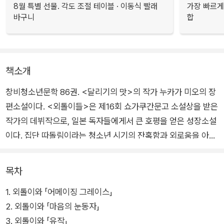
8월 특별 선물. 각도 조절 테이블 · 이동식 빨래
가장 빠르게
바구니
합
책소개
창비청소년문학 86권. <달리기의 맛>의 작가 누카가 미오의 장
편소설이다. <외톨이들>은 제16회 쇼가쿠간문고 소설상을 받은
작가의 데뷔작으로, 일본 독자들에게서 큰 호평을 얻은 성장소설
이다. 집단 따돌림이라는 청소년 시기의 잔혹함과 외로움을 아프
게 전하면서도 회복과 성장, 새로운 출발을 암시하며 잔잔한 감동
을 주는 소설이다.
목차
1. 외톨이와 「어메이징 그레이스」
사소한 오해 때문에 담임 교사와 반 친구들에게서 상처를 입고 마
2. 외톨이와 「마음의 눈동자」
음의 문을 닫아 버린 주인공 히토코, 외로운 히토코를 멀리서 응
3. 외톨이와 「유작」
원하며 피아노를 가르쳐 주는 괴팍하지만 속 깊은 규 할머니, 신