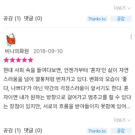
다.누카가 미오의 <외톨이들>에는 바로 그 원의 안과 밖을
알 수 있다. 소모적인 질투와 경쟁, 신경전과 소소한 폭력들
더보기
안된다고 생각한다. 현실속에서도 그런 선생님이 있다면 그
넘나드는 네 명의 아이가 있다. 히토코, 후유키, 가호, 아키
이 그치지 않는다. 아주 질릴 정도로 단발적 갈등이 이어진
반의 아이들은 어떤 걸 보고 배우게 될까? 그렇게 많이 등장
공감 (
1
)
댓글 (0)
히로.금붕어 사건으로 모두에게 따돌림 받기 시작한 히토코.
다. 우리 때도 이랬던가? 모르겠다. 요즘의 아이들은 정말 이
하진 않았지만책속의 아이들이 반목하게 되고 상처받게 하
구멍이 난 마음에 규 할머니와 피아노로 서서히 채워가며얽
럴까. 그것도 모르겠다. 확실한 건 이렇게 자란 아이들이 후
는 데 가장 큰 공헌을 한 그 담임 선생님은 그 사건에 대해
히지 않아도 될 사람과는 얽히고 싶지 않다는 마음으로철저
메뉴
유코의 엄마같은 히토코의 담임 같은 어른으로 자랄 것 같다
어떻게 생각할 지 궁금하다.히토리와 후유키가 강한 아이들
히 히토리코로 살아간다.엄마의 지나친 집착과 정신이상 증
는 거다. '불모지라는 생각이 든다. 억지로 말로 한다면, 모
비니의화원
2018-09-10
이라서 참 다행이다라는 생각이 든다. 과연내가 그 위치에
세로 고통 받는 후유키.얽히기를 거부하는 히토코가 묘하게
두 나쁘다. 그리고 모두 불쌍하다. 그러니까 나는 히토리코
있었다면 그렇게 성장할 수 있었을까라는 생각이 든다. 그리
신경쓰이는 후유키는 그 원인에자신과 관련이 있음을 알게
(외톨이)로 좋아.'(p275) 희망적이지 않은 결말을 매우 싫
현대 사회 속을 들여다보면, 언젠가부터 '혼자'인 삶이 자연
고 말을 할 때 조심해야겠다는생각이 든다. 무심코 생각없이
되고 문화제 합창에 히토코를 끌어들인다.절친이었던 히토
어한다. 그런데 이 책은 그 적당적당한 결말 때문에 중반까
스러움을 넘어 열풍처럼 번져가고 있다. 변화의 모습이 '좋
던진 말 한마디로 한 사람의 인생을 망칠 수도 있다는 생각
코에 대한 열등감을 금붕어 사건 때 드러낸 가호.그 후로도
지의 싫었던 전개를 뒤엎고 조금 좋아져버렸다. 히토코는 고
다, 나쁘다'가 아닌 약간의 걱정스러움이 앞서기도 한다. 혼
이 든다. 한번 뱉은 말은 주어담기 어렵다는 말이 참 실감나
히토코와는 화해하지 않고 부딪히는 일들이 생긴다.그런 자
통을 준 그 시절 모든 친구들과 화해하지는 않는다. 또한 지
자이면 내가 원하는 방향으로 걸어가고 멈추고를 할 수 있다
는 책이다.
신을 싫어하면서도 가호는 자신의 원을 지켜나간다.줄곧 히
금의 성격을 버리고 다시 무리 속으로 편입할 생각도 없다.
는 장점이 있지만, 서로의 흐름을 받아들이지 못함에 있어
토코를 좋아했지만 바로 그 때문에고백과 사과가 늦어버린
여전한 히토리코로 단지 거기서 조금 더 얽혀도 괜찮을 친구
신경써야 하고, 누군가는 타인을 위해 멈춤으로 인해 상처
더보기
아키히로.이 아이들 외에도 가족이라는 원이 부서진 모토야
를 분별할 뿐이다. 적당히 거리를 두고, 느긋하게 웃을 수 있
입을 수도 있다는 것, 하지만 그 누구도 그 상처를 들여다보
나기 선생이나 후유키의 엄마 역시 외톨이들이다. 마치 외톨
공감 (
1
)
댓글 (0)
는 관계들을 자연스레 형성하면서. 엄마의 집착으로 고통받
지 않는다는 고립이 또다른 상처로 남을 수 있다. 일본 작가