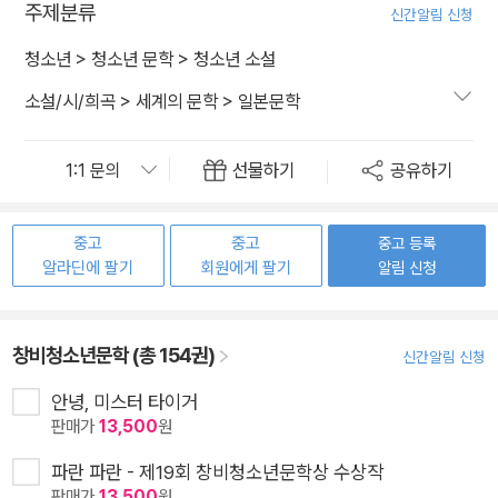
주제분류
신간알림 신청
청소년
>
청소년 문학
>
청소년 소설
소설/시/희곡
>
세계의 문학
>
일본문학
선물하기
공유하기
중고
중고
중고 등록
알라딘에 팔기
회원에게 팔기
알림 신청
창비청소년문학 (총 154권)
신간알림 신청
안녕, 미스터 타이거
판매가
13,500
원
파란 파란 - 제19회 창비청소년문학상 수상작
판매가
13,500
원