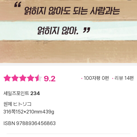
9.2
100자평 0편
리뷰 14편
세일즈포인트
234
원제 ヒトリコ
316쪽
152*210mm
439g
ISBN 9788936456863