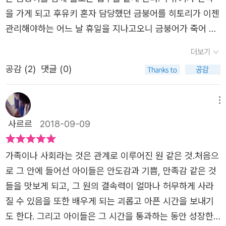
이 된다. 머리를 내리치고 증거도 없이 아이를 단죄하고 공
그려진다. 독자들은 이 잔잔하고 아름다운 이야기를 따라 읽
을 가게 되고 후유키 혼자 담당했던 금붕어를 히토리가 이젠
개사과라는 치명적인 수치심을 가한 후 본인이 앞장서 아이
으며 눈물짓다가, 자기 안의 어리고 약한 부분들까지 들여다
관리해야하는 어느 날 휴일을 지나고오니 금붕어가 죽어 있
들의 왕따까지 묵인한다. 가호로 말할 것 같으면 좋아하는
보게 될 것이다. 또한 성급한 화해가 아닌 진정한 상처의 회
고 히토리는 담임선생님의 과한 반응과 함께 반에서 이지매
더보기
남자아이의 관심을 뺏긴 보복이다. 정말이지 최악. 히토코
복을 보여 주는 이 작품을 통해, 아픔을 극복한 모두의 앞날
를 당하게 된다.외톨이가 된 히토리는 초등학교를 졸업하고
입장에선 그야말로 재수가 없었다고 밖에 볼 수가 없다. 하
공감 (
2
)
댓글 (0)
이 참다운 해피엔딩을 맞기를 응원하게 될 것이다. 이것저
중학교에서는 학교 동호회 대신 마을의 규 할머니로부터 피
필이면 모두의 악의가 그날 죽은 금붕어를 통해 대단합해 버
것, 모조리. 모든 것들이 쌓이고 겹치고 얽혀 풀 수 없게 되
아노를 배우기로하고 스스로도 외톨이로써 생활하기로 한
렸으니 말이다. 중반까지는 좀 황당했다. 무슨 이런 성장소
어 버린 거다. 하지만 누가 나쁘다든가, 누가 피해자라든가,
다.금붕어사건, 즉 히토리의 외톨이가 된 과정을 그와 관련
메뉴
설이 다 있지 했다. 애고 어른이고 어쩜 이렇게 하나 같이 밉
그런 걸 생각할 마음은 들지 않았다. 불모지라는 생각이 든
됐던 아이들의시점에서 이야기한다.과연 누가 가해자고 누
사르르
2018-09-09
상에 얄밉고 이기적이고 저 잘난 줄 알고 공격적인 동시에
다. 억지로 말로 한다면, 모두 나쁘다. 그리고 모두 불쌍하다.
가 피해자인 걸까?금붕어가 죽게 된 원인제공자도 있고 히
비겁할까. 마음이 삐죽삐죽해졌다. 외톨이를 자처하는 히토
그러니까 나는 히토리코로 좋아. 금요일에 모두 함께 파를
토리가 이지매를 당하는 빌미를 제공하는 아이도 있고 억울
가족이나 사회라는 것은 관계로 이루어진 원 같은 것.처음으
코에게조차 공감이 가지 않았다. 먼저 왕따가 되지 않았다면
얹은 카레우동을 먹었다. 그리고 돌아오는 길에 히토코는 그
하지만 누구도 자기편이 되어주지 않은 상황에서 스스로 외
로 그 안에 들어선 아이들은 안도감과 기쁨, 만족감 같은 것
나서서 다른 아이를 왕따 시킬 법한 성격을 가지고 있었으니
렇게 말했다. 후유키와 호리코시를 고요히 용서했다. ― 27
톨이가 되기로 선택한 아이도 있고 근본적인 원인인 금붕어
들을 맛보게 되고, 그 원의 결속력이 얼마나 허무하게 사라
까. 학급 안의 누구라도 왕따가 될 수 있고 학급 안의 누구라
5면
를 가져왔던 아이도 있다.내 입장에서 책의 내용을 보면 아
질 수 있음을 또한 배우게 되는 괴롭고 아픈 시간을 보내기
도 왕따 가해자가 될 수 있다. 대단히 특별하게 못나고 못된
이들 각자 잘못도 있지만 가장 큰 가해자는 담임선생님이 아
도 한다. 그리고 아이들은 그 시간을 통과하는 동안 성장한
애들의 짓거리가 아니다. 아이들이 맞이한 합창대회만 봐도
닐까 싶다. 중립적이기 쉽진 않겠지만 원인 제공자가 되어선