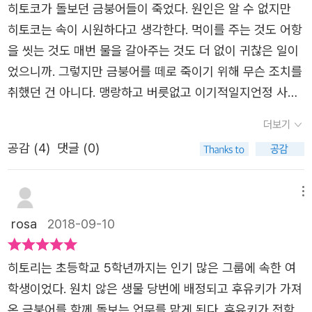
제목만 그렇길 바랐는데 그렇지 못했다. 하나의 외톨이도 마
히토코가 돌보던 금붕어들이 죽었다. 원인은 알 수 없지만
보게 만드는 이야기 『외톨이들』은 히토코와 후유키, 아키히
음이 아린데... 외톨이들...이라니... 제목만 보고 울컥하기는
히토코는 속이 시원하다고 생각한다. 먹이를 주는 것도 어항
로 등 주인공들이 초등학교 때부터 고등학교에 올라갈 때까
처음이다.읽는 내내 약간의 불편함이라고 할까, 그런 부분이
을 씻는 것도 매번 물을 갈아주는 것도 더 없이 귀찮은 일이
지의 모습을 찬찬히 따라가며 인물의 변화에 집중한다. 히토
있었다. 번역의 문제인지, 원작 자체의 문제인지는 모르지만
었으니까. 그렇지만 금붕어를 떼로 죽이기 위해 무슨 조치를
코는 후유키와 함께 고등학교 문화제에 합창 공연을 올리게
문장과 글의 억양이 주는 '약간의 거슬림'이 있었다. 이 부분
취했던 건 아니다. 맹랑하고 버릇없고 이기적일지언정 사이
되고, 동급생들 사이에서 피아노 반주를 훌륭하게 해내며 달
은 지극히 개인적인 부분이니 무시해도 좋다.얽히고 설키
코패스는 아니니까. 그런 짓까진 하지 않는다. 그러나 선생
라진 관계와 한층 성숙해진 자신을 발견한다. 누카가 미오가
더보기
는 이야기들 속에서 각 인물의 그림이 더 마음을 불편하게
은 히토코가 일부러 물고기를 죽였다고 말한다. 히토코의 친
그려 내는 인물들은 아무리 악인이라 해도 이면에 가슴 아픈
만들었다. 공감과 이해를 하다 보니마음은 아프다. 소설다운
공감 (
4
)
댓글 (0)
구였던 아이들, 특히 가장 친했던 가호가 앞장서서 선생에
사연이 담겨 있어 평면적으로 느껴지지 않으며 안타까움을
결론이 아닌 현실스러운 마무리가 난 오히려 좋지 않았
동조한다. 책은 사소한 오해 때문이라고 말하지만 내가 볼
자아낸다. 점층적으로 확장되는 이 이야기 속에서, 어린 시
다. 영화 같은 이야기이길 바라는 마음. 마치 모든 결말은 해
땐 오해가 아니다. 음침하고 저속한 악의이지. 선생은 처음
메뉴
절의 상처를 안고 지내는 주인공뿐 아니라 시샘과 질투, 원
피엔딩이길 바라는 소녀 같은 마음을 갖게 된 걸까...? 누군
어항을 가져와 금붕어를 돌본 후유코라는 남자애를 좋아했
rosa
2018-09-10
망과 비교로 인해 친구와 자기 자신을 갉아 먹는 결정을 내
가에게는 위로와 치유였을지도 모르지만, 내게는 조금 더 아
다. 이혼의 스트레스로 고통 받던 그는 후유코를 자신의 아
리고 마는 악역들까지도 연민 어리게 바라볼 수 있다. 또한
픔이었던 소설.
들 대신으로 여기며 위안한다. 그러나 후유코는 자녀과잉보
이런 ‘외톨이들’을 만들어 낸 비틀린 심성의 어른들도 잘 표
히토리는 초등학교 5학년까지는 인기 많은 그룹에 속한 여
호가 거의 정신병인 지경인 엄마의 손에 끌려 전학을 갔다.
현된다. 청소년기에 어른들이 주는 상처는 너무나 커서, 때
학생이었다. 원치 않은 생물 당번에 배정되고 후유키가 가져
히스테리는 극에 달했고 만만한 여자아이 히토코가 희생양
로 내면의 무언가를 부수어 버리고 만다는 점이 설득력 있게
온 금붕어를 함께 돌보는 업무를 맡게 된다. 후유키가 전학