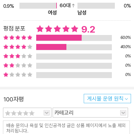
라보는 것은 힘들지만, 지켜볼 수밖에 없다. 이렇게 비겁하
60대
0%
0.9%
여성
남성
게. 그날의 비밀을 간직한 소년. “굳이 친구가 되어 달라는
건 아냐. 앞으로도 쭉 나랑 얽혀 주면 좋겠어.“ 모든 일에 간
9.2
평점 분포
섭하는 엄마가 두려워 눈치만 보다가 혼자가 되어 버린 소
60.0%
년. 히토코의 의연한 표정, 당당하게 혼자 있는 모습이 부러
40.0%
워진다. ”돌아보지 않아도 안다. 나를 쫓아오는 녀석 따위,
0%
없다.“ 그날, 그 작은 교실 안에서 가장 악마 같은 아이는 나
0%
였는지도 모른다. 그래서 사람들은 언제나 내 곁을 떠나 다
0%
른 데로 가 버리는 것일까? 친구 따윈 필요 없어, 마음의 문
을 닫아 버린 ‘외톨이’ 『외톨이들』은 학교 폭력의 가해와 피
해에 관한 이야기이지만, 외로운 여러 인물의 사연을 시점을
100자평
게시물 운영 원칙
달리해 그리면서 그 심리를 날카롭게 묘사한다. 초등학교 5
카테고리
학년, 교실에서 금붕어를 키우고 싶었던 후유키는 생물 당번
을 자처한다. 그러다 후유키가 전학을 가 버리자 히토코 혼
자 금붕어 돌보는 일을 맡게 된다. 그런데 어느 날 금붕어가