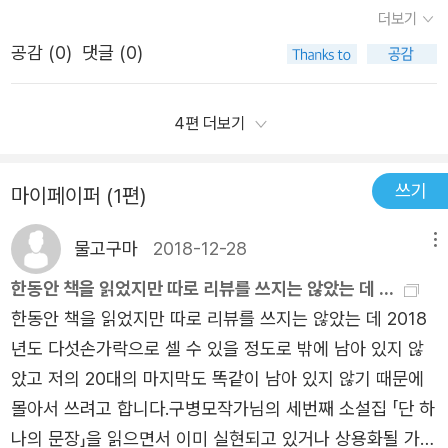
끝끝내 행복하게 보이지만은 않는다. 하지만 소설로만 보면
져야 한다는 것을 너무나 잘 알고 계신 분이다. 『외톨이들』
어두라고 말하는 듯했다. 책 속이 아닌 실제로도 선생님(및
더보기
시 모두의 앞에 나타난다이 소리를 내고 있는 아이는 도대체
경험 하나씩은 있을 것이다. 이 고리가 살짝 어긋나 어디에
해피엔딩 같지 않지만 우리의 삶에서 지켜본 바로 소설의 결
의 히토코, 후유키 그리고 히토코에게 내내 미안한 마음이
어른)이 학생들의 복잡한 관계를 더 꼬이게 만들기도 한
어떤 심정으로 연주하고 있는 것일까?어쩌면 내일이라도 탈
공감 (
0
)
댓글 (0)
도 끼워지지 못한 경험이. 고리가 엮이지 않았다고 해서 불
말을 보면 비극적이지만은 않다. 희망, 어쩌면 그것이 살아
들지만 외톨이로 변해가는 모습이 싫은 호리코시와 호리코
다. '언제나 혼자 있으니까 외톨이죠.'후유키는 극성스럽고
퇴 신청서를 낼 생각인지 모른다부모가 이혼 직전일지도 모
량한 부속이라거나 필요없는 부속은 아니다. 히토코가 연주
숨쉬고 있을지도 모른다는 막연한 기대감. 그것은 '꼭 지금
시에 대한 감정과 히토코에 대한 미움으로 친구를 외톨이로
모든 것에 불편함을 느끼는 어머니 밑에서 자랐지만 맑고 따
르고연인과 싸우고 있어서 죽고 싶은 상태일 수도 있다저마
한 괴수의 발라드 속에 괴수처럼. 그리고 그 괴수도 언젠간
이 아니어도 괜찮다.'라는 삶의 순리 때문이 아닐까. 이 소설
만들어버린 가호까지. 모두 아픈 십대의 시간을 보내고 있
4편 더보기
뜻한 아이이다. 외톨이가 된 히토코는 무섭기로 소문난 어른
다 끌어안고 있는 사정은 모두 다를 것이다하지만 어째서일
괴수라는 이방인이 아닌 괴수라는 이름의 친구가 될 수 있지
은 학교폭력에 대해서 다루고 있다. 일반인들이 흔히 생각하
다. 그들이 가지고 있는 얽힌 실타래가 조금씩 공간을 만들
의 도움을 받는다. 바로 규젠 할머니. 가장 가까운 친구들과
까너 나 할 것 없이 모두가 고교 시절을 즐기고 있을 것 같다
않을까.
는 학교폭력이란, 아이들이 서로에게 가하는 물리적 폭력을
어내고 있는 순간 마음 속 응어리도 조금씩 풀어지고 있다.
멀어져 외톨이가 된 히토코에게 괴팍한 성격 탓에 피아노 교
쓰기
마이페이퍼 (1편)
는, 그런 생각이 멋대로 솟아오른다실제로도 많이 일어나고
말하지만, 실제로 이뤄지는 폭력들은 정신적 폭력이 더 많
관계 속에서의 힘겨움은 우리 모두를 '외톨이'로 만든다. 힘
습생이 점차 떠나가고 있는 또 한 명의 외톨이 규 할머니가
있는 왕따문제후유키는 히토코의 친구가 되려고 무리하기
다. 그리고 아이들이 아이에게 가하는 폭력뿐만 아니라 교사
겹기에 혼자만의 공간을 찾게 되고, 그것이 익숙해지면 우린
도움을 주게 되는 것이다. 모든 것에 이렇다. 저렇다.라고 정
물고구마
2018-12-28
메뉴
보다는, 얽혀도 되는 사람부터 시작하고 싶다며 천천히 다가
가 학생에게 가하는 정신적, 물리적 폭력, 가정에서 학생에
사회 속의 외톨이가 되게 마련이다. 히토코는 엄마로부터의
의 내릴 수 없는 삶을 면밀히 그려내고 있다.맞아, 나는 노력
한동안 책을 읽었지만 따로 리뷰를 쓰지는 않았는 데 ...
서며 히토코의 마음을 천천히 열려 한다현실 세계에서는 과
게 가하는 물리적, 정신적 폭력마저도 학교폭력으로 이 소설
분리를 선언한 후유키에게 말한다. '가족을 잃어버렸을진 모
을 했다고. 노력했지만 안 된 것뿐이야.책 속에 나오는 주요
한동안 책을 읽었지만 따로 리뷰를 쓰지는 않았는 데 2018
연 후유키같은 친구가 았을 것인가현실에서는 아직도 이렇
은 다루고 있다. 아이들은 그 나이대에 맞는 사랑과 관심을
르지만, 후유키는 후유키 자신을 잃어버린 않았잖아.'라고.바
인물은 네 사람이다. 네 사람이지만 충분히 한 사람이 될 수
년도 다섯손가락으로 셀 수 있을 정도로 밖에 남아 있지 않
게 이야기를 한다“왕따를 당할 만 하니까 왕따를 당하는 거
받고 자라야한다. 물론 살면서 상처도 받을 수 있고 괴로움
로 그거다. 우리가 혼자이건, 외톨이건, 함께건, 모두이건,
있다고 느꼈다. 학창시절을 거치며 히토코와 같이 억울하지
았고 저의 20대의 마지막도 똑같이 남아 있지 않기 때문에
겠지”이 세상에 왕따를 당해도 되는 사람이 있을까?본인의
을 겪는 것 또한 삶의 과정일 수 있다. 하지만 그것이 성장하
자신을 잃지 않는다는 것. 이것이 가장 중요한 나 자신을 지
만 외톨이가 되기도 하고, 자신의 실수를 방관도 해보고, 위
몰아서 쓰려고 합니다.구병모작가님의 세번째 소설집 「단 하
잘못이 있을 수도 있겠지만단지 그저 마음에 안 들어서, 사
는 방향이 아니라 폭력으로서 작용한다면 그것은 잘못된 방
키는 것이고, 사회 속에 나를 위한 자리 하나쯤 마련해 놓는
와 같은 상황은 아니어도 자기 합리화로 상황을 모면해보려
나의 문장」을 읽으면서 이미 실현되고 있거나 상용화될 가상
적인 질투에 눈이 멀어, 남들이 다 하니까, 오해를 풀 시기를