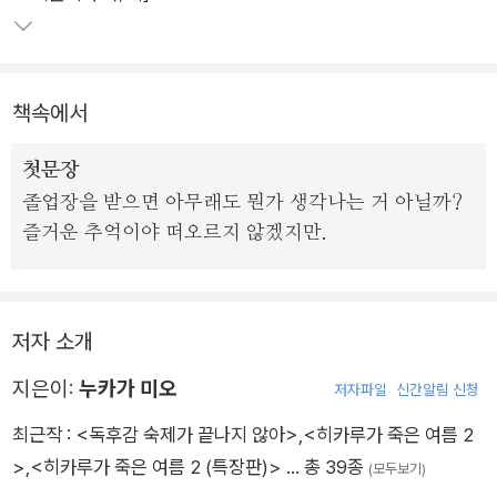
경증적인 어머니의 등쌀에 마음 편할 날 없는 후유키, 남모르는
비밀을 안은 채 히토코의 곁을 맴도는 아키히로 등 여러 인물들의
심리를 생생하게 묘사해 냈다.
책속에서
첫문장
졸업장을 받으면 아무래도 뭔가 생각나는 거 아닐까?
즐거운 추억이야 떠오르지 않겠지만.
저자 소개
지은이:
누카가 미오
저자파일
신간알림 신청
최근작 :
<독후감 숙제가 끝나지 않아>
,
<히카루가 죽은 여름 2
>
,
<히카루가 죽은 여름 2 (특장판)>
… 총 39종
(모두보기)