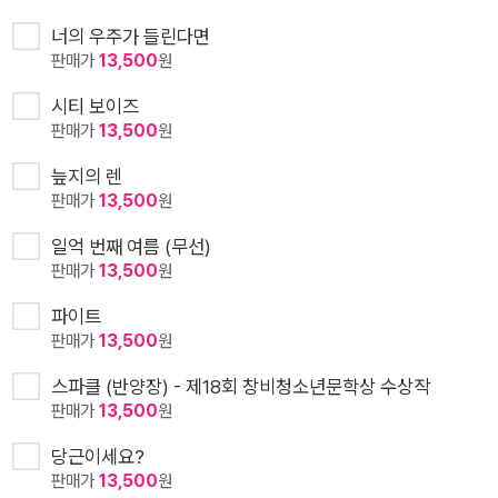
너의 우주가 들린다면
판매가
13,500
원
시티 보이즈
판매가
13,500
원
늪지의 렌
판매가
13,500
원
일억 번째 여름 (무선)
판매가
13,500
원
파이트
판매가
13,500
원
스파클 (반양장) - 제18회 창비청소년문학상 수상작
판매가
13,500
원
당근이세요?
판매가
13,500
원