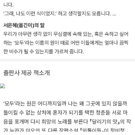
지), 『라쇼몬』(아쿠타가와 류노스케), 『세키가하라 전투』(시바 료
니다.
타로), 『시의 힘』(서경식), 『성소녀』(쿠라하시 유미꼬), 『언어와
‘그래, 나도 이런 식이었지.’ 하고 생각할지도 모릅니다.
탱크를 응시하며』(가토 슈이치), 『바다 밑에서』(김석범) 등을 우
아무도 다치지 않을 수 없었던 잔혹한 청춘을 곱씹어 주셨으면 좋
서은혜(옮긴이)의 말
리말로 옮겼다.
겠습니다.
우리가 아무런 생각 없이 무심결에 속해 있는, 혹은 속하고 싶어
하는 ‘모두’라는 이름의 원이 때로 어떤 이들에게는 얼마나 끔찍
한 비수가 될 수 있는지를 가르쳐 줍니다.
출판사 제공 책소개
‘모두’라는 원은 어디까지일까 나는 왜 그곳에 있지 않을까
돌이킬 수 없는 상처에 혼자가 되기를 택한 청춘들 서로 마
음을 포개며 다시 희망의 노래를 부른다 『달리기의 맛』의 작
가 누카가 미오의 또 다른 장편소설 『외톨이들』이 창비청소