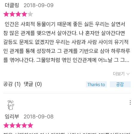
채 히토코의 곁을 맴도는 아키히로 등 여러 인물들을 통해
이들이 된다.그렇기에 이 책은 내 이야기이면서 우리의 이야
더클링
2018-09-09
께 있으면 견딜 수 없이 가슴이 아팠다. 다쿠미에게 너무 미
학교 폭력의 가해자와 피해자, 비틀린 심성의 어른들까지 실
기인 셈.청소년문학이라고는 하지만 연대와 협력 그리고 사
안하다는 생각이 든다. 그리고 그 이상으로 그런 자신이 싫
감나게 묘사하고 있다. 집단 따돌림이라는 청소년 시기 또래
랑이라는 이름으로 교묘하게 폭력을 휘두르는 어른 흉내를
인간은 사회적 동물이기 때문에 좋든 싫든 우리는 살면서
어졌다. 20쪽후유키는 일명, 치맛바람이 아주 거센 엄마
문화의 잔혹함과 외로움을 아프게 전하면서도 회복과 성장,
내는 아이들의 모습과가족이나 선생님이라는 이름으로 곁에
참 많은 관계를 맺으면서 살아간다. 나 혼자만 살아간다면
를 두었다. 엄마의 압력은 담임 선생님 뿐만 아니라, 학교 행
새로운 출발을 암시하며 잔잔한 감동을 준다.-------------
있는 어른들의 도움 없이도자기 자신으로 살아가려 애쓰는
갈등도 문제도 없겠지만 우리는 사람과 사람 사이의 유기적
사에까지 영향력을 미친다. 친구들은 어느 순간 후유키 엄마
-----------------------------------------------------
아이들의 모습은모두가 보아야 할 것 같다.
인 관계를 통해 성장하고 그 관계를 기반으로 삼아 하루하루
의 영향력을 자연스럽게 받아들이며 후유키에게서 약간의
-----------제목을 보는순간 어떤 내용일지 예상이 되면서
를 엮어나간다. 그물망처럼 엮인 인간관계에 어느날 그 그물
거리를 두게 된다. 그러나 그런 자연스러운 현상이 후유키의
끌렸달까읽는순간 내 선택이 틀리지 않았다는걸 알았딘.이
의 한쪽이 찢어져버렸을 때, 우리는 어떻게 표류하게 될까.
이사와 후유키가 남기고 간 금붕어로 인해 또 다른 한 사람
더보기
책은 우리 모두가 한번쯤은 겪어봤을 듯한 이야기가 담겨있
평범했던 소녀가 히토리코(외톨이)가 된 것은 아주 작은 이
을 혼자로 만들어버린다. '믿어져요? 저, 옛날엔 꽤 명랑하고
다.굳이 왕따까진 아니더라도 평소에 친하게 지내던 친구들
공감 (
1
)
댓글 (0)
유였다. 같은 반 친구가 가져온 금붕어 한마리가 어느 날, 인
친구도 있었거든요.' {중략}'줄곧 괜찮다고 생각했어요. 분명
사이에서 갑자기 느껴지는 소외감 같은 것들이 그런게 아닐
생의 그물망을 끊고 멀리 도망가버렸다. 사춘기에 막 접어
그 일이 쇼크였다곤 하지만 지금의 나에게는 시시한 일, 오
까중학교때 친하게 지내던 무리들과 학교소풍에서 놀이공원
든 아이들은 사소한 오해와 두려움, 질투심으로 그녀의 모습
메뉴
히려 겪기를 잘했던 일이라고. 금 붕어 사건 덕분에 나는 옳
을 간 그 날 총4명이 같이 다니다 어떤 놀이기구 하나에 한
을 외면해버리고 말았다. 그렇게 외톨이가 되어버렸다. 더이
은 길을 선택할 수 있었다, 그렇게 생각했죠.' {중략}'그런데
임리부
2018-09-08
명이 빠지고 세명이서 두명 한명 나눠졌을때 그 때 그 한명
상 무리 속에 끼지 못하는 히토코는 오롯이 자신만의 성을
이게 뭔가 하고. 오늘 화장실에서 웩 웩, 토하면서 생각했어
이 내가 됐을때 느껴지는 그 소외감 같은것들살면서 다들 누
쌓고 그 안에 자신을 가둬버렸다. 그 누구도 자신의 영역에
요. 사실은 전혀 태연한 게 아니었고 극복한 것도 아니었잖