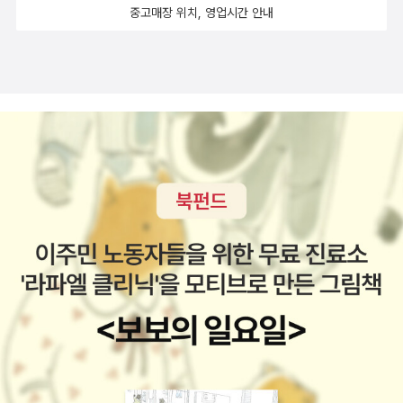
도 조금만 더 견뎌보자는 의미로, 말해주고 싶다. 우리 어른
이의 모습들이 인물 하나하나, 다방면으로 존재하고 있었다.
중고매장 위치, 영업시간 안내
그 생각이 떠올랐고 누카가 미오작가님의 「외톨이들」읽으면
들도 꼭 지금이 아니어도 괜찮으니 견뎌보라는 말을 하고 싶
너의 죄를 사하노라.결말 또한 가장 자연스럽고 깔끔한 편이
서 작년에 읽었던 「달리기의 맛」의 느낌또한 되살아났습니
다. 그러나 그와 동시에, 우리 어른들은 아이들의 문제에서
다. 억지로 무언가를 아름답게 포장했다면 나의 과거를 떠올
다.기준영작가님의 두 번째 장편소설인 「우리가 통과한 밤」
만큼은 빨리 해결할 수 있도록 노력했으면 좋겠다. 이 소설
리고 대입하기보다는 그냥 소설이구나. 하고 끝이었을거다.
을 여러번 책을 들었다 놓았다하면서 채선과 지연의 관계에
속의 주인공이 바로 우리의 학창시절의 모습이기에, 그것이
그러나 '끝까지 안 풀어지면 말자. 어차피 우리도 모두와 다
대해 저와 주변사람들의 관계를 되돌아보게 되었습니다.서
얼마나 괴로운 일인지 알기에, 다음 세대의 아이들은 웃으며
화해하고 오손도손 살갑게 살진 않으니까.' 이런 방식과 태도
지민작가님의 「초록털 고양이 포카」는 사람의 마음을 귀신같
학창시절을 보낼 수 있도록 도움을 주길 바라며 이 책을 읽
를 취함으로써 더욱 현실감 있는 이야기가 되었다. 등장인물
이 알아내고 사람의 말을 할 수 있는 초록털 고양이 ‘포카‘가
기를 바란다.
들의 이름이 일본어고 일본 식도락과 같은 것에 차이일 뿐,
자신의 가족을 찾기 위해 정든 집을 떠나게 되는 데 특히 마
지금 어디선가 일어나고 있다고 해도 과언이 아니다.피아노
지막 장면이 인상적이고 슬펐다는 이야기를 하고 싶습니다.
를 규할머니께 배우는 히토코와 학교의 합창단 덕에 노래가
세계문학상우수상을 수상하신 조경아작가님의 「3인칭 관찰
많이 나온다. 각각의 노래가 의미도 크다고 할 수 있다. 나는
자 시점」의 혹평 리뷰를 보았던 터라 그리고 앞서 가독성은
책 속에 나오는 곡을 한 곡도 몰랐기 때문에 [어메이징 그레
좋았지만 너무 가벼웠던「스페이스 보이」, 저와 그다지 코드
이스]와 [유작]이 초반에 나왔을 때는 찾아서 들어보기도 하
가 잘 안맞던 「러블로그」를 읽어서 그런지 큰 기대는 안했는
고 최대한 히토코의 감정과 할머니가 말하는 느낌은 어떤 걸
데 읽어보니 흥미로웠고 괴물의 자식으로 태어났지만 괴물
까 이해를 하며 읽어봤다. 중 후반부에 나오는 [괴수의 발라
처럼 되지 않기 위해 노력하는 인물의 모습이 인상깊었습니