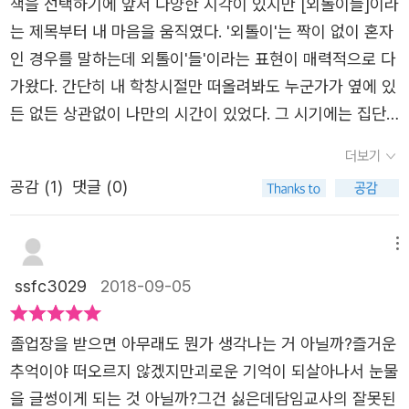
책을 선택하기에 앞서 다양한 시각이 있지만 [외톨이들]이라
구나 한번쯤은 느껴봤을 그 소외감들이 이 책을 읽으면서 새
는 들어오지 못하게. 그렇게 '괴수'가 되어버린 히토코. 그런
아. 내내 후유키의 금붕어에 사로잡혀 있었던 건가 하고
는 제목부터 내 마음을 움직였다. '외톨이'는 짝이 없이 혼자
록새록 생각날지도 모르겠다.이책도 그런 사건이 외톨이의
식으로 이것저것 깔끔하게 버릴 수 있다면 뭐가 걱정이야?
요.'사로잡혀 있었던 아니든 달라질 건 아무것도 없지만. 어
인 경우를 말하는데 외톨이'들'이라는 표현이 매력적으로 다
시발점이라고 할 수 있다.평소에 친하게 지낸다고 생각했던
자기 마음에 똑바로 마주 서서 마음 그대로 걷기 시작할 수
차피 자신은 외톨이니까 그게 뭐 어떻다는 건 아니지만. 그
가왔다. 간단히 내 학창시절만 떠올려봐도 누군가가 옆에 있
친구들의 그배신 아무도 내편을 들어주지 않는 그상황에 5
있다면 - 얼마나, 얼마나 행복할까?-148p아이들이 히토코
래도 자신이 서 있는 장소가 단단한 지면에서 뻘밭이 되어
든 없든 상관없이 나만의 시간이 있었다. 그 시기에는 집단
학년의 어리다면 어린 히토코는 정말 큰 상처를 받고 정말
를 외로운 괴수로 만든 것은 어른들의 폭력이다. 극성어머니
버리는 정도로 달라질 것만 같았다. 140~141쪽히토코는,
속에 함께하는 것을 중시했기 때문에 이 시간을 굉장히 이상
큰 실망을 하고 힘든 하루하루를 보냈을 것이다.그런 상황들
더보기
로 표현되는 후유키의 어머니, 그리고 금붕어의 죽음 이후
엄마의 성화로 키우지 못해 교실에서 키우게 된 후유키의 금
하게 여기는 아이들이 많았고 자연스레 거리감을 가지게 되
이 하나 하나 전부 나도 모르는새 그기분에 동화되고 이해되
히토코의 이야기는 듣지도 않은 채 아이들을 몰아붙인 담임
공감 (
1
)
댓글 (0)
붕어를, 이사를 가면서 교실에 그대로 두고 간 금붕어를 날
었다.이는 스스로 외톨이를 만든다고 할 수 있었으며 이 시
고 같이 화가나고 하는 감정들을 느끼면서 재미있게 읽으며
선생님. 이 두 어른은 아이들의 삶에 큰 영향을 끼치면서도
마다 물을 갈아주고 먹이를 주면서 기르게 된다. 그런데 주
간이 길어질수록 집단에 속하지 못하는 상황에서 외톨이가
생각이 많아졌달까히스야나기 같은 어른은 되지말자 히토코
어디까지나 자신의 의견만을 피력하고 아이들에게 영향을
말을 지내고 돌아온 날 아침, 산소공급 장치는 꺼져 있고 금
될 수도 있었다. 그만큼 외톨이가 되기는 쉽고, 그 시절엔 모
메뉴
의 엄마나 규할머니 같은 어른이 되어 무심한듯 무심하지 않
미친다. 어른이란 이유로 아이들에게 상처입히고 방관하
붕어는 모두 죽어 있다. 히토코 나름의 방식대로 금붕어를
두가 뭉쳐있음으로써 힘이 생기는 것을 선호하기 때문에 혼
게 아이를 보듬어 주자 같은 생각이랄까마지막까지 해피엔
ssfc3029
2018-09-05
는 어른들. 어른들도 나쁘지만 금붕어의 죽임이 히토코의 짓
정리했지만 후유키와 헤어진 아들을 동일시 하는 선생님은
자는 더욱 쉽게 드러난다. 한 발짝만 떼어도 혼자가 된다는
딩 같은 해피엔딩은 아닌듯 하지만 그래도 이래저래 다들 행
이 아님을 오해임을 알면서도 질투심과 군중심리로 히토코
히토코에게 '금붕어를 죽였다'로 몰고 간다. 또한 친하다고
것. 그만큼 평범하고 일상적으로 볼 수 있단 뜻이기도 하다.
복한 결말을 맞은듯 해서 좋다.
졸업장을 받으면 아무래도 뭔가 생각나는 거 아닐까?즐거운
의 모습을 방관하던 친구들, 히토코가 상처입은지도 모르고
생각한 가호와 지요 또한 히토코를 금붕어를 죽였다고 선생
외톨이가 아닌 외톨이'들'이기에 말이다. 물론 이런 경험을
추억이야 떠오르지 않겠지만괴로운 기억이 되살아나서 눈물
홀연 전학을 가버린 후유키, 자신의 잘못을 이야기하지 않아
님에게 힘을 실어준다. 히토코는 선생님의 강압적인 인정에
평생 못 느껴본 사람이 있을 수 있을지도 모른다. 하지만 나
을 글썽이게 되는 것 아닐까?그건 싫은데담임교사의 잘못된
히토코를 오랫동안 외톨이로 만들어 버린 아키히로까지. '난