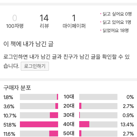
년문학 86번째 권으로 출간되었다. 『외톨이들』은 제16회
쇼가쿠간문고 소설상을 받은 작가의 데뷔작으로, 일본 독자
읽고 싶어요 0명
0
14
1
읽고 있어요 1명
들에게서 큰 호평을 얻은 성장소설이다. 사소한 오해 때문에
100자평
리뷰
마이페이퍼
읽었어요 18명
담임 교사와 반 친구들에게서 상처를 입고 마음의 문을 닫아
버린 주인공 히토코, 외로운 히토코를 멀리서 응원하며 피아
이 책에 내가 남긴 글
노를 가르쳐 주는 괴팍하지만 속 깊은 규 할머니, 신경증적
로그인하면 내가 남긴 글과 친구가 남긴 글을 확인할 수 있
인 어머니의 등쌀에 마음 편할 날 없는 후유키, 남모르는 비
습니다.
로그인하기
밀을 안은 채 히토코의 곁을 맴도는 아키히로 등 여러 인물
들의 심리를 생생하게 묘사해 냈다. 집단 따돌림이라는 청소
년 시기의 잔혹함과 외로움을 아프게 전하면서도 회복과 성
구매자 분포
장, 새로운 출발을 암시하며 잔잔한 감동을 주는 소설이다.
10대
0%
1.8%
▶ 등장인물 소개 “얽히지 않아도 되는 사람과는 얽히지 않
20대
2.7%
3.6%
아.” 어느 날 갑자기 외톨이가 되었다. 스스로 고독을 선택한
30대
0.9%
10.7%
소녀. “줄곧 네가 좋았어. 아주아주 오래전부터 봐 왔으니까.
40대
13.4%
51.8%
내가 좋아했던 히토코로 돌아와 주길 바랐어.“ 히토코를 바
50대
2.7%
11.6%