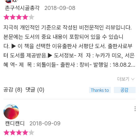
른 ‘외톨이’인 후유키는 전학 간 도쿄에서도 사사건건 자신
촌구석시골총각
2018-09-08
을 간섭하고 조종하려 드는 어머니 때문에 마음 편히 지내지
못했다. 고등학생이 된 후유키는 할머니가 계신 고향으로 다
지극히 개인적인 기준으로 작성된 비전문적인 리뷰입니다.
시 돌아와 히토코를 만난다. 후유키는 “얽히지 않아도 되는
본문에는 도서의 중요 내용이 포함되어 있을 수 있습니
사람과는 얽히지 않는다.”라는 신조로 고독하고 당당한 외톨
다. ▶ 이 책을 선택한 이유출판사 서평단 도서. 출판사로부
이가 되어 버린 히토코의 달라진 모습에 놀라지만, 어머니에
터 도서를 제공받음.▶ 도서정보- 저 자 : 누카가 미오, 서은
게 짓눌린 채 살아온 자기 삶을 겹쳐 보며 그 신선한 면모에
혜 역- 제 목 : 외톨이들- 출판사 : 창비- 발행일 : 18.08.24
반하게 된다. 후유키는 히토코에게 조금씩 다가가 ‘얽혀도
- 분 류 : 문학(소설)- 기 간 : 18.09.06-08▶ 총 평 점(한
더보기
될 사람’이 되고 싶어 하고, 히토코 역시 외톨이였던 자기 삶
줄평)어린 시절. 더욱더 아팠을 히토코. 일본 특유의 감성과
공감 (
8
)
댓글 (0)
에 나타난 친구 후유키를 서서히 받아들인다. 둘은 자기 내
시선으로 바라본 아이의 아픔과 상처가 아무는 과정을 그리
면에만 침잠하지 않고 서로의 상처를 보듬어 주면서 한 뼘씩
는 소설이다. 사실 이 책은 제목 때문에 더욱 끌렸다. 모두 아
성장한다. “지금 이야기를 들은 걸로는 헤어지길 잘한 것 같
는 말이지만, 잘 쓰지 않는 단어. 그래서일까 '외톨이'라는 표
메뉴
아. 어머니와.” “그렇게 생각해?” “가족을 잃어버렸을진 모
현을 들으면 마음부터 아려온다. 서평단 모집 글에서 제목만
캔디캔디
2018-09-09
르지만, 후유키는 후유키 자신을 잃어버리진 않았잖아.” ―
보고 신청을 했다. 그 단어의 아림이 이야기 속에 녹아 있다.
242면 상처와 오해로 가득했던 잔혹한 청춘을 한 번쯤 돌아