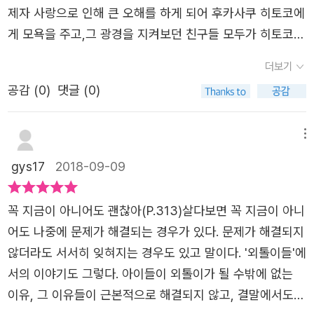
못 이겨 반성문을 쓰고, 친구들로부터 철저히 혼자가 되기로
와 같은 학창시절의 기억이 있는 사람이라면 [외톨이들]은
제자 사랑으로 인해 큰 오해를 하게 되어 후카사쿠 히토코에
말이야, 교사 경험 같은 건 전혀 없지만 말이다. 너 같은 아
마음 먹는다. 그렇게 히토코는 '외톨이'가 된다. 주위로부터
아주 가깝고 친밀하게 다가올 것이다.다들 그런다. 자신의
게 모욕을 주고,그 광경을 지켜보던 친구들 모두가 히토코를
이에게 '자아, 모두와 사이좋게 지내라. 날마다 생글생을 웃
의 선택. '난 말이야, 교사 경험 같은 건 전혀 없지만 말이다.
행복과 감동에 맞지 않는 건, 죄다 잊어버렸다.행복과 감동
감싸주지 못하고 나쁜 아이로 몰아 세운다히토코는 철저하
고 있어라.'하는 것이 결코 좋다고 생각 안 해. 너 같은 삐딱
너 같은 아이에게 '자아, 모두와 사이좋게 지내라, 날마다 생
더보기
에 맞지 않는 건 기억하고 싶어도 쉬이 기억할 수 없다. 내게
게 혼자가 되어간다초등학교 5학년 9월히토코는 그런 집단
이가 있어도 도는 거니까.'- 144p히토코는 스스로를 외부인
글생글 웃고 있어라.'하는 것이 결코 좋다고는 생각 안해. 너
가장 큰일이 타인에겐 웃음거리처럼 쉽고 깃털처럼 가벼운
공감 (
0
)
댓글 (0)
속에서 ‘용서받지 못할 자’가 되었다학급의 중심 그룹에서
으로 만들었지만 그녀에겐 규할머니가 있었다. 괴수의 친구
같은 빠딱이가 있어도 되는 거니까..' 144쪽 히토코는, '외톨
일이 될 때가 많다. 나 또한 그냥 웃어넘긴 일이 큰 상처가
배제되면서 피라미드의 꼭대기에서 땅바닥으로 굴러떨어진
가 되어서 그의 헝클어진 털을 빗겨주는 규할머니. 히토코가
이'여만 했던 자신을 그대로 수용한다. 그리고 '외톨이'인 지
되었다는 말을 한참이 지난 이제서야 들을 때도 있었고 그와
것이다어디서나, 어느 나라에서나 심각하게 대두되는 왕따
메뉴
괴수의 껍데기를 벗어내고 아이들의 무리 속으로 함께하길
금의 자신을 미워하거나 그 때 그 시간을 돌이키며 상처주지
반대로 내가 그런 때도 있었다. 청소년기에는 특히나 풍선처
문제모두가 yse를 외칠 때, no를 외칠 수 있는 용기가 필요
바랐던 규할머니. 규할머니의 죽음 이후에야 무리 속에 한
gys17
2018-09-09
않으려고 한다. 그렇다고 히토코의 상처가 모두 아문 것은
럼 부풀기도 쉽고 터지기도 쉬운 것 같다. 그렇기에 더 상처
하다 했던가모두가 히토코는 그런 아이가 아니라는 것을 알
발을 내딛었던 히토코.되돌아온 후유키도 늘 곁에서 맴돌았
아니다. 마음의 문을 닫았듯 상처로 향하는 자신의 눈까지
가 크고 오래 남는다. 특히나 그게 나의 일이라면.책을 읽다
면서도, 마치 모든 것을 히토코의 잘못으로 몰아간다그때의
던 아키히로도 사실은 응원하고 있었다. 그녀가 다시 그들
꼭 지금이 아니어도 괜찮아(P.313)살다보면 꼭 지금이 아니
멀게 만든 것이다. 그런 히토코를 히토코 자신만큼이나 있는
보면 입이 떡 벌어지는 어른들의 모습들도 나온다. 아직 초
그 상황도,그리고 철저히 혼자가 된 지금도“글쎄, 난 히토리
사이에서 자신의 이야기를 내보여주길. 그렇게 그들은 또 다
어도 나중에 문제가 해결되는 경우가 있다. 문제가 해결되지
그대로 받아들여준 피아노 선생님 '규젠 할머니'. 규젠 할머
등학생인 어린 히토코를 몰아세우며 외톨이로 만드는 가장
코라서”언제나 혼자 있는 히토코를, 모두들 안 보는 데서는
른 새로운 무언가가 만들어지겠지.우리는 살면서 많은 이들
않더라도 서서히 잊혀지는 경우도 있고 말이다. '외톨이들'에
니는 히토코에게 그 어느 것도 강요하지 않는다. 히토코가
첫 번째 가해자가 놀랍게도 담임 선생님이라는 점이다. 이
‘히토리코(외톨이)’ 라고 부른다“얽히지 않아도 되는 사람과
과 관계를 맺고 살아간다. 나라는 하나의 고리가 누군가와
서의 이야기도 그렇다. 아이들이 외톨이가 될 수밖에 없는
마음의 문을 열도록 조용하게 그리고 천천히 두드려주기만
내용은 책의 초반부터 나오는데 초장부터 아이는 항상 어른
는 얽히지 않으려고 해”히토코는 모두에게 마음을 닫았고그
맺어지고, 삶을 메꾸어나간다. 유기적으로 엮인 이 고리들은
이유, 그 이유들이 근본적으로 해결되지 않고, 결말에서도
한다. 문을 여는 것은 히토코의 선택이고 자연스럽게 이루어
의 도움을 받아 성장해야 한다는 고리타분한 생각을 잠시 접
러던 와중 히토코에게 마음을 열고 다가와주는 후유키가 다
세상을 메꾸는 원동력이 되는 것이다. 하지만 누구나 그런