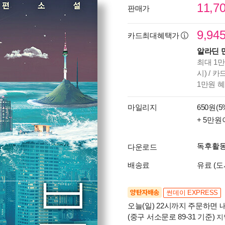
11,7
판매가
9,94
카드최대혜택가
알라딘 
최대 1만
시) / 
1만원 
마일리지
650원(5
+ 5만원
독후활
다운로드
배송료
유료 (도
양탄자배송
썬데이 EXPRESS
오늘(일) 22시까지 주문하면 내
(중구 서소문로 89-31 기준)
지