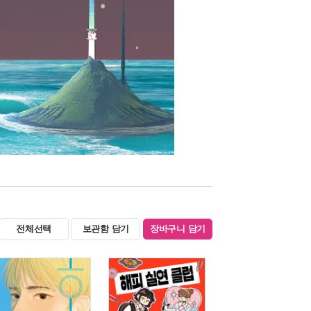
전체선택
보관함 담기
장바구니 담기