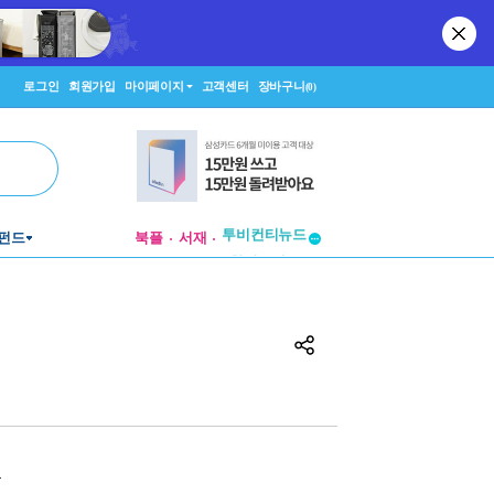
로그인
회원가입
마이페이지
고객센터
장바구니
(0)
투비컨티뉴드
펀드
북플
서재
창작플랫폼
투비컨티뉴드
원