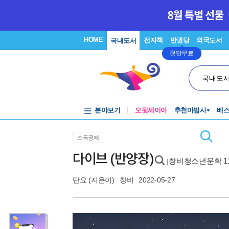
HOME
전자책
만권당
외국도서
국내도서
첫달무료
국내도
분야보기
오뒷세이아
추천마법사
베
소득공제
다이브 (반양장)
창비청소년문학 1
|
단요
(지은이)
창비
2022-05-27