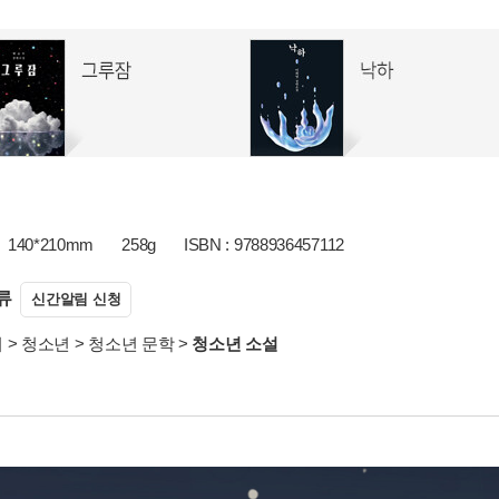
140*210mm
258g
ISBN : 9788936457112
류
신간알림 신청
서
>
청소년
>
청소년 문학
>
청소년 소설