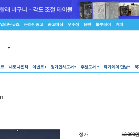
알라딘굿즈
온라인중고
중고매장
우주점
음반
블루레이
커피
서
스트
새로나온책
이벤트
정가인하도서
추천도서
작가와의 만남
북
11
정가
13,000