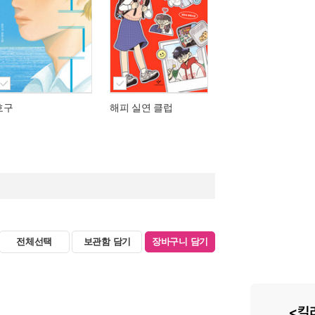
호구
해피 실연 클럽
전체선택
보관함 담기
장바구니 담기