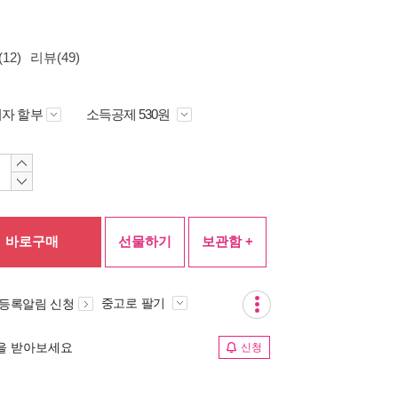
12)
리뷰(49)
자 할부
소득공제 530원
바로구매
선물하기
보관함 +
중고로 팔기
 등록알림 신청
림을 받아보세요
신청