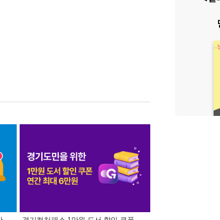
간
경기컬처패스 1만원 도서 할인 쿠폰
삼성카드가 쏜다! 알라