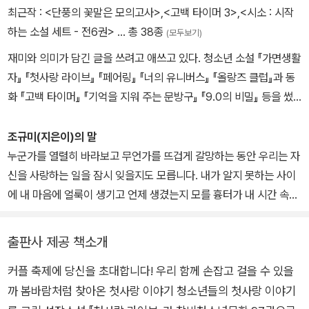
최근작 :
<단풍의 꽃말은 모의고사>
,
<고백 타이머 3>
,
<시소 : 시작
하는 소설 세트 - 전6권>
… 총 38종
(모두보기)
재미와 의미가 담긴 글을 쓰려고 애쓰고 있다. 청소년 소설 『가면생활
자』 『첫사랑 라이브』 『페어링』 『너의 유니버스』 『올랑즈 클럽』과 동
화 『고백 타이머』 『기억을 지워 주는 문방구』 『9.0의 비밀』 등을 썼
다.
조규미(지은이)의 말
누군가를 열렬히 바라보고 무언가를 뜨겁게 갈망하는 동안 우리는 자
신을 사랑하는 일을 잠시 잊을지도 모릅니다. 내가 알지 못하는 사이
에 내 마음에 얼룩이 생기고 언제 생겼는지 모를 흉터가 내 시간 속에
새겨지니까요. 하지만 결국 발견하게 될 거예요. 살아가며 우러르고
있는 저 별이 결국은 나 자신이라는 것을요. 남들만큼 눈부시지 않아
출판사 제공 책소개
도, 조금 비뚤어지거나 다소 생채기가 있어도 그 별은 결국 나 자신이
커플 축제에 당신을 초대합니다! 우리 함께 손잡고 걸을 수 있을
라는 것을요.
까 봄바람처럼 찾아온 첫사랑 이야기 청소년들의 첫사랑 이야기
누군가를 사랑하는 일이 끝나고, 무언가를 갈망하는 일을 멈추어도,