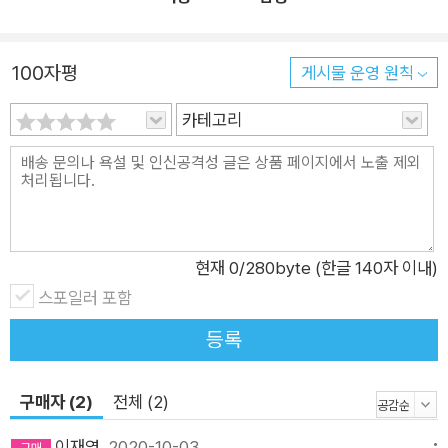
을 지키려는 진희가 대단해 보인다. 여러 차례 난항을 겪은 커플
축제는 마침내 ‘내 짝을 부탁해’라는 이름으로 새로운 방향을 찾
는데……. 이들은 축제를 무사히 마칠 수 있을까? 서로에게 친구
100자평
게시물 운영 원칙
가 되어 줄 수 있을까? 커플 축제에 당신을 초대합니다! 우두커니
카테고리
그 문구를 바라보다가 나도 누군가와 커플이 되면 좋겠다는 생각
이 들었다. 사실 그동안 이 행사에 전혀 관심이 없었다. 커플 축제
는 나와 어울리지 않는다고 생각했으니까. 그런데 갑자기 가고 싶
어졌다. (…) 알고 있다. 지금의 나에겐 이루어질 가망이 없는 희
망 사항일 뿐이라는 걸. ―79면 반짝반짝 빛나는 하얀 돌멩이 같
은 너 여섯 친구가 보여주는 실시간의 마음들 여섯 명의 친구들은
현재
0
/280byte (한글 140자 이내)
이제 막 자신의 마음을 들여다보기 시작한 아이들이다. 자기 마음
스포일러 포함
이 어떤지 자신도 헷갈리고, 누군가에게 터놓고 물어보기엔 확신
등록
이 없어 부끄럽다. 그 혼란 속에서 스스로를 미워하기도 하고 깊
은 상실감을 마주하기도 한다. 하지만 그러면서도 아이들은 타인
구매자 (2)
전체 (2)
에게 다정한 시선을 건넨다. 서영은 “너, 엄청 섬세해.”(174면)라
며 아무도 깨닫지 못했던 충효의 남다른 점을 발견하고, 충효의
이재영
2020-10-03