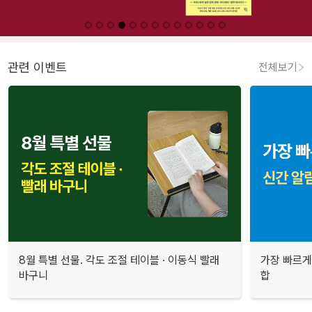
관련 이벤트
전체보기
8월 특별 선물. 각도 조절 테이블 · 이동식 빨래
가장 빠르게
바구니
합