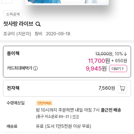
소득공제
첫사랑 라이브
조규미
(지은이)
창비
2020-09-18
종이책
13,000
원,
10%
11,700
원
+ 650원
9,945
원
카드최대혜택가
더보기
전자책
7,560
원
수령예상일
양탄자배송
밤 10시까지 주문하면 내일 아침 7시
출근전 배송
(중구 서소문로 89-31 )
변경
배송료
유료 (도서 1만5천원 이상 무료)