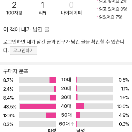
읽고 싶어요 2명
2
1
0
격을 알아봐 주는 사람이 없어 속상하다. 유일하게 충효의 관심을
읽고 있어요 0명
100자평
리뷰
마이페이퍼
끄는 반 친구 서영은 아이돌 그룹의 팬인데, 자신의 팬 활동을 모
읽었어요 7명
두가 한심하게 바라보는 것만 같다. 가족들 몰래 아이돌 그룹의
이 책에 내가 남긴 글
CD를 잔뜩 산 서영은 우연히 마주친 충효에게 도움을 청하고, 서
로의 장점을 발견하며 가까워진다. 충효는 서영이 속한 학생회가
로그인하면 내가 남긴 글과 친구가 남긴 글을 확인할 수 있습니
주최하는 ‘커플 축제’에 서서히 관심이 생긴다. 승호는 학원에서
다.
로그인하기
만난 같은 반 친구 다진에게 얼떨결에 거짓말을 하고 죄책감에 괴
로워한다. 끝내 거짓말이 들통난 승호를 지켜보는 다진의 마음도
구매자 분포
편치 않다. 실은 다진도 거짓말에 대한 아픈 기억이 있기 때문이
10대
0.5%
8.7%
다. 다진에게 사과하러 도서실에 간 승호는 게시판에서 커플 축제
20대
1.1%
2.4%
포스터를 발견하고, 다진과 함께 가고 싶다는 생각을 한다. 오진
30대
1.6%
8.4%
중학교 학생회장 진희는 공약으로 걸었던 ‘커플 축제’를 기획한
40대
10.0%
48.5%
다. 축제가 예상치 못했던 반대에 부딪히자 진희는 부학생회장인
50대
4.9%
13.3%
지평까지 반대 의견을 낼까 싶어 조마조마하다. 자신의 우유부단
60대
0.3%
0.3%
한 성격이 한심한 지평은 다른 사람들의 반대에도 불구하고 공약
여성
남성