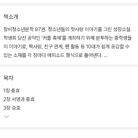
책소개
창비청소년문학 97권. 청소년들의 첫사랑 이야기를 그린 성장소설.
학생회 당선 공약인 '커플 축제'를 개최하기 위해 분투하는 중학생들
의 이야기로, 짝사랑, 친구 관계, 팬 활동 등 10대가 쉽게 공감할 수
있는 소재를 각 장마다 에피소드 형식으로 풀어낸다.
청소년소설 '음성 메시지가 있습니다'로 제10회 푸른문학상 '새로운
목차
작가상'을, 동화 <기억을 지워 주는 문방구>로 제11회 건대창작동화
상을 수상하며 작품 활동을 시작한 조규미 작가는 그간 <옥상에서 1
1장 충효
0분만> <가면생활자> 등 청소년소설을 활발히 펴내며 10대들의 성
2장 서영과 충효
장에 관심을 기울여 왔다.
3장 승호
이번 작품에서는 '첫사랑'이라는 설레는 키워드로 난생처음 커다란 변
화를 겪게 된 청소년의 마음을 다정하게 살핀다. 작가는 인생의 어떤