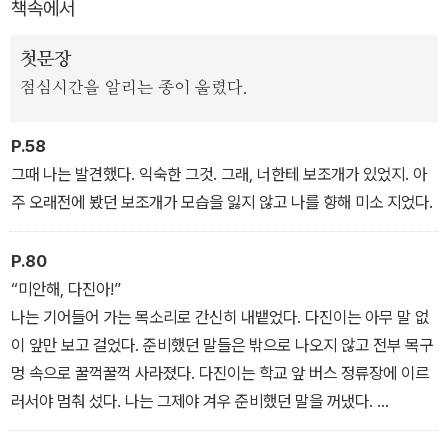
책속에서
시기에는 혼란과 실패가 당연한 것이라 말하며, 첫사랑이 짝사랑으로
끝나든 그렇지 않든 나를 사랑하는 힘을 기르라는 따뜻한 응원을 독
첫문장
자에게 전한다.
점심시간을 알리는 종이 울렸다.
P.58
그때 나는 발견했다. 익숙한 그것. 그래, 너한테 보조개가 있었지. 아
주 오래전에 봤던 보조개가 모습을 잃지 않고 나를 향해 미소 지었다.
P.80
“미안해, 다진아!”
나는 기어들어 가는 목소리로 간신히 내뱉었다. 다진이는 아무 말 없
이 앞만 보고 걸었다. 준비했던 말들은 밖으로 나오지 않고 전부 목구
멍 속으로 꿀꺽꿀꺽 사라졌다. 다진이는 학교 앞 버스 정류장에 이르
러서야 멈춰 섰다. 나는 그제야 겨우 준비했던 말을 꺼냈다.
“거짓말해서 미안해. 어쩌다 보니 그렇게 됐어. 나, 욕해도 좋아. 하지