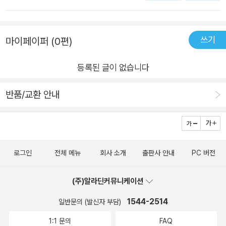
마찬가지지만) 자기들까지 서로 영향을 받는 것이 더 강한 것 같
다. 어른들이 아무리 잔소리를 해봐야 소용없고 오히려 친구의 한
쓰기
마이페이퍼 (0편)
마디가 결정적인 경우가 더 많기 때문이다. 각자 고민과 갈등이
있고, 때론 눈물을 흘리면서 그때, 그 순간에, 나 왜 그랬을까 하
등록된 글이 없습니다
고 후회하기도 하지만 그러면서 성장하는 거라는 걸, 아이들은 나
중에 훨씬더 세월이 지난 다음에 알게 되리라. 작가의 말에 멋진
반품/교환 안내
구절이 있었다. 작가가 충효에게 해준 말이었다고 하는데 지금 이
순간을 살아가는 모든 청소녀들에게 해당하는 말이라고 본다. '그
애를 사랑하는 일은 끝나도나를 사랑하는 일은 끝나지 않는다.'
로그인
전체 메뉴
회사 소개
출판사 안내
PC 버전
(주)알라딘커뮤니케이션
1544-2514
일반문의 (발신자 부담)
1:1 문의
FAQ