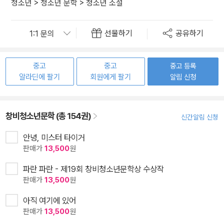
청소년
>
청소년 문학
>
청소년 소설
선물하기
공유하기
중고
중고
중고 등록
알라딘에 팔기
회원에게 팔기
알림 신청
창비청소년문학 (총 154권)
신간알림 신청
안녕, 미스터 타이거
판매가
13,500
원
파란 파란 - 제19회 창비청소년문학상 수상작
판매가
13,500
원
아직 여기에 있어
판매가
13,500
원