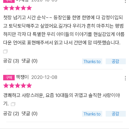
메뉴
눈에 비친 서영은 좋아하는 것을 좋아한다고 당당히 말할 수 있는
멋진 친구다. 승호와 다진은 서로에게 “이승호! 너, 괜찮은 녀석
첫장 넘기고 시간 순삭~~ 등장인물 한명 한명에 다 감정이입되
이야. 그러니까 힘내. 다진이도 마찬가지지. 정다진! 너 괜찮은 애
고 토닥토닥해주고 싶었어요.길가다 우리가 흔히 마주치는 평범
야. 그러니까 힘내.”(171면)라는 응원을 전한다. 그 속에 피어나
하지만 각자 다 특별한 우리 아이들의 이야기를 현실감있게 아름
는 간지러운 마음을 담아서. “그동안 너한테 정말 고마웠어. 네가
다운 언어로 표현해주셔서 읽고 나서 간만에 맘 따뜻했습니다.
없었으면 여기까지 어떻게 왔을까. 캄캄한 어둠 속에서 혼자 헤매
고 있었겠지. 그런 나에게 너는 꼭 밤길에 빛나는 하얀 돌멩이 같
공감 (
3
)
댓글 (0)
았어.” ―161면 작가는 굳이 인물들의 단점을 고쳐야 한다고 말
하지 않는다. 그 대신 단점 속에서 빛나는 개개인의 특징을 자연
책쟁이
2020-12-08
메뉴
스럽게 발견하며 그 빛이 나를, 그리고 친구를 따스하게 비출 수
있을 것이라는 메시지를 작품에 담았다. 그리고 발견의 과정에서
경쾌하고 사랑스러운, 요즘 10대들의 귀엽고 솔직한 사랑이야
흔들리고 실수할 수 있다는 사실을 따뜻한 시선으로 생생하게 전
기.
달한다. 『첫사랑 라이브』는 충효와 서영, 승호와 다진, 진희와 지
공감 (
2
)
댓글 (0)
평이 펼쳐 보이는 성장의 결을 세심하게 담아낸 특별한 소설이다.
누군가를 사랑하는 일이 끝나도 나를 사랑하는 일은 계속된다 층