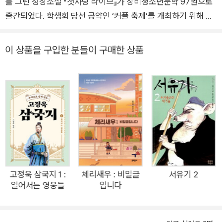
나를 사랑하는 일은 계속하세요.
를 그린 성장소설 『첫사랑 라이브』가 창비청소년문학 97권으로
출간되었다. 학생회 당선 공약인 ‘커플 축제’를 개최하기 위해 분
투하는 중학생들의 이야기로, 짝사랑, 친구 관계, 팬 활동 등 10대
가 쉽게 공감할 수 있는 소재를 각 장마다 에피소드 형식으로 풀
이 상품을 구입한 분들이 구매한 상품
어낸다. 청소년소설 「음성 메시지가 있습니다」로 제10회 푸른문
학상 ‘새로운작가상’을, 동화 『기억을 지워 주는 문방구』로 제11
회 건대창작동화상을 수상하며 작품 활동을 시작한 조규미 작가
는 그간 『옥상에서 10분만』 『가면생활자』 등 청소년소설을 활발
히 펴내며 10대들의 성장에 관심을 기울여 왔다. 이번 작품에서
는 ‘첫사랑’이라는 설레는 키워드로 난생처음 커다란 변화를 겪게
된 청소년의 마음을 다정하게 살핀다. 작가는 인생의 어떤 시기에
는 혼란과 실패가 당연한 것이라 말하며, 첫사랑이 짝사랑으로 끝
나든 그렇지 않든 나를 사랑하는 힘을 기르라는 따뜻한 응원을 독
고정욱 삼국지 1 :
체리새우 : 비밀글
서유기 2
일어서는 영웅들
입니다
자에게 전한다. 실수투성이, 하지만 어쩐지 두근거리는 우리들의
첫사랑 속으로 오진중학교 2학년에 재학 중인 충효는 커다란 몸
집 때문에 늘 놀림을 받는다. 충효는 자신의 예민하고 섬세한 성