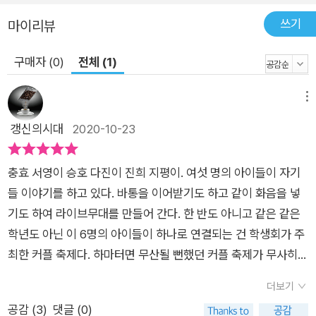
계참의 거울에 비친 내 모습을 발견했다. 예전 같으면 못 볼 것이
쓰기
마이리뷰
라도 본 양 외면하고 지나쳤을 텐데 이번에는 내 눈을 똑바로 뚫
어져라 마주보았다. 그런데 이상했다. 거울 속의 내가 싫지 않았
구매자 (0)
전체 (1)
다. 심지어 익숙해서 편하기까지 했다. ―183면 하지만 서로에게
다정한 마음을 건네는 아이들을 통해 작가가 전달하고자 하는 건
메뉴
결국 자기 자신에 대한 애정이다. 스스로는 책망하고 친구를 대단
갱신의시대
2020-10-23
하게 바라보던 아이들은, 그 사랑스러운 시선을 자기 자신에게도
돌릴 수 있다는 사실을 깨닫는다. ‘커플 축제’가 ‘내 짝을 부탁
해’로 바뀐 후, 아이들은 ‘짝’이 자신들에게 어떤 의미인지 진지하
충효 서영이 승호 다진이 진희 지평이. 여섯 명의 아이들이 자기
게 탐구한다. 너는 나에게 어떤 의미인지, 또 어떤 친구인지를 조
들 이야기를 하고 있다. 바통을 이어받기도 하고 같이 화음을 넣
심스럽게 생각해 보는 것은 한 사람의 반짝거리는 부분을 발견할
기도 하여 라이브무대를 만들어 간다. 한 반도 아니고 같은 같은
수 있는 힘을 길러 준다. 작가는 이 시간을 통해 아이들이 타인과
학년도 아닌 이 6명의 아이들이 하나로 연결되는 건 학생회가 주
나에 대한 애정 어린 시선을 가지고 살아갔으면 하는 마음을 전한
최한 커플 축제다. 하마터면 무산될 뻔했던 커플 축제가 무사히
다. 책을 덮은 후, 자신을 비추는 거울을 한층 더 고운 눈빛으로
행사로 진행될 수 있었던 것은 '미안해 나 빠질래' 와같은 말이 아
더보기
바라볼 수 있게 해 주는 책이다.
니라 '어느 쪽이든 한쪽 길을 정했으면 거기를 향해 최선을 다해
공감 (
3
)
댓글 (0)
달려가는 수밖에 없어.' 와같은 마인드이다. 아이들은 (어른들도