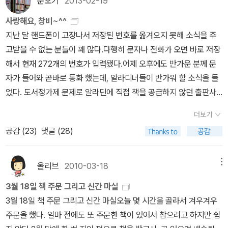
순오기
2013-02-19
을 다 보았는데,그 때마다 작가는 나를 실망시킨 적이 없다.이번 소설
이 어떤 내용인지를 이야기 하는 건 별로 의미 없다.읽어보면 안다. 그
사랑해요, 창비~^^
의 문체가, 구성이,사회를 향해 던지는 그의 메시지가무엇인지.나는
지난 달 핸드폰이 고장나서 저장된 번호를 옮겨오지 못해 소식을 주
참, 가끔, 문학.출판 담당 신문기자들이 띨빵하단 생각을 하곤 한다.
고받을 수 없는 분들이 꽤 많다.다행히 문자나 전화가 오면 바로 저장
해서 현재 272개의 번호가 입력됐다.어제 오후에도 반가운 분께 문
자가 들어와 곧바로 통화 했는데, 알라디너들이 반가워 할 소식을 들
었다. 도서정가제 문제로 알라딘에 직접 책을 공급하지 않던 출판사
중에나한테는 알라딘 만큼이나 애정 깊은 '창비'가 알라딘에 다시 공
더보기
급한다는 건 반갑고 즐거운 소식이다.창비는 그때 직접 공급을 중단
공감 (
23
)
댓글 (28)
했지만, 곧바로 납품했다는데 이제야 알게 됐다. 대동강물도 풀린다
는 우수도 지났으니, 서로간의 입장 차이로 얼어붙었던 마음도 다 풀
렸기를 바란다. 우리집 작은도서관에는 꽤 많은 창비 책을 소장했는
올리브
2010-03-18
메뉴
데, 시리즈 중에서 이가 빠지듯 못 갖춘 책들이 제법 있다. 작은도서관
3월 18일 책 주문 그리고 신간 마실
활성화 시청 지원사업에 서류를 접수했는데, 이달 말 지원금이 확정
3월 18일 책 주문 그리고 신간 마실오늘 몇 시간을 골라서 겨우겨우
되어 신청한 사업비와 도서구입비를 지원받으면 창비 시리즈 도서를
주문을 했다. 얼마 전에도 또 주문한 책이 있어서 참으려고 하지만 쉽
구입하고 싶다. 창비아동문고 대표동화 세트 - 전35권 권정생 외 7