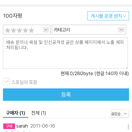
품을 “한바탕 폭풍을 일으킬 전복의 상상력”이라 설명한 문학평론가
원종찬은 ‘역(逆)성장’이라는 도발적인 정의를 내리기도 했다. 이렇
100자평
게시물 운영 원칙
듯 성장의 새로운 단면을 파헤친 문제작 『약탈이 시작됐다』는 그러나
카테고리
‘사랑과 금기’라는 삶의 근본적인 질문을 다룸으로써, 고전 『데미안』
을 떠오르게 하는 묵직한 감동과 여운을 남긴다.
현재
0
/280byte (한글 140자 이내)
스포일러 포함
등록
구매자 (1)
전체 (1)
sarah
2011-06-16
메뉴