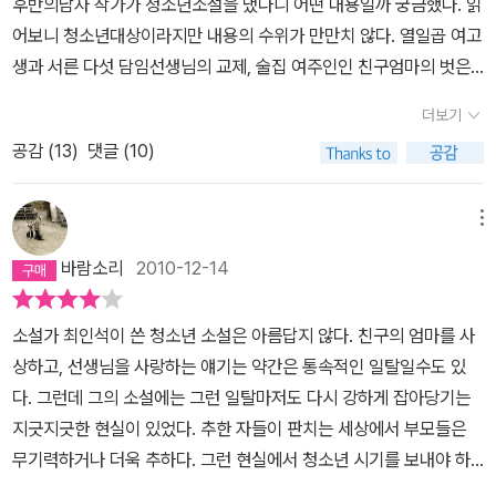
후반의남자 작가가 청소년소설을 냈다니 어떤 내용일까 궁금했다. 읽
어보니 청소년대상이라지만 내용의 수위가 만만치 않다. 열일곱 여고
생과 서른 다섯 담임선생님의 교제, 술집 여주인인 친구엄마의 벗은
몸을 보고 연정을 품는 고등학생 성준, 가출과 무단결석 끝에 고등학
더보기
교 졸업도 포기하고 석수장이가 되기로 결심하는 용태, 학생과 원조
공감 (
13
)
댓글 (10)
교제를 했다는 누명을 쓰고 파면당하는 교사. 청소년이라고해서 우리
사회의 이런 저런 모습이 비껴가진 않는다. 오히려 방어벽이 튼튼하
지 않은 탓에 더 고스란히노출되고 더 직접적으로 반응할 수도 있다.
메뉴
보통 청소년소설에서 한두 가지 정도 다룸직한 사건들을 다 벌여보자
바람소리
2010-12-14
작가가작심하고 쓴 듯한 서사 덕분에 책장은 술술 넘어간다. 하지만
다 읽고 나서 마음에 남는게 별로 없다. 이 책에서만 보여주는 특별한
소설가 최인석이 쓴 청소년 소설은 아름답지 않다. 친구의 엄마를 사
주제, 혹은 작가의 의도가 전달되지 않았기 때문일 것이다. 결국은 어
상하고, 선생님을 사랑하는 얘기는 약간은 통속적인 일탈일수도 있
떻게 어떻게 제자리를 찾아간다는 결말. 그래도 그나마 결말이 부자
다. 그런데 그의 소설에는 그런 일탈마저도 다시 강하게 잡아당기는
연스러울만큼 갑작스럽지 않게 느껴진 건 연륜있는 작가의 노련한 문
지긋지긋한 현실이 있었다. 추한 자들이 판치는 세상에서 부모들은
장력 때문이지 노련한 구성, 개연성 때문은 아니라는생각이다. 3인칭
무기력하거나 더욱 추하다. 그런 현실에서 청소년 시기를 보내야 하
시점으로 쓰여있지만 읽다 보면 술집을 하는 친구 엄마를 좋아하는고
는 이들이 과연 무슨 꿈과 사랑을 노래하란 말인가? 최인석은 그런