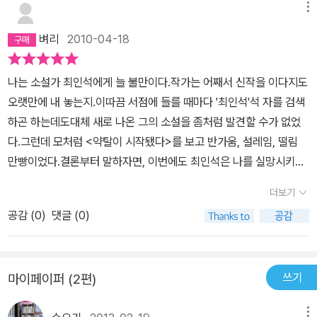
며,진실은 하나가 아니라는 것을 알게 되며 성장한다.약탈의 공간은
메뉴
해방의 공간을 마련하기위한 현실적인 곳으로 억울한 감정을 풀수 있
벼리
2010-04-18
는 공간이다. 어른의 위선을 변명하지 않고, 청소년의 눈에 보이는 어
른들을 인정하며 쓴 괜찮은 책이다.그리고 청소년을 생각하며 겸손한
나는 소설가 최인석에게 늘 불만이다.작가는 어째서 신작을 이다지도
자세로 가르치려 하지 않았다.주인공이 청소년이면 청소년 소설일
오랫만에 내 놓는지.이따끔 서점에 들를 때마다 '최인석'석 자를 검색
까?라는 의문도 남겼다.독특한 형식의 청소년 소설, 성장소설을 접할
하곤 하는데도대체 새로 나온 그의 소설을 좀처럼 발견할 수가 없었
수 있는 기회였다.
다.그런데 모처럼 <약탈이 시작됐다>를 보고 반가움, 설레임, 떨림
만빵이었다.결론부터 말하자면, 이번에도 최인석은 나를 실망시키지
않았다. (한 작가가 독자의 집요한 추적 독서 끝에 어느 한 작품으로
더보기
라도 실망시키지 않은다는 건무척 어려운 일일 거다. 실제 나는 몇몇
공감 (
0
)
댓글 (0)
이름 있는 작가의 소설을 망라하여 읽은 적이 있다.)나는, 인형만들기
부터 내영혼의 우물, 잠과 늪, 안에서 바깥에서, 이상한 나라에서 온
스파이,구렁이들의 집, 나를 사랑한 폐인, 아름다운 나의 귀신, 혼돈을
쓰기
마이페이퍼 (2편)
향하여 한 걸음,서커스 서커스, 목숨의 기억 등의 소설집,그리고 여타
소설집에 실린 단편까지 ,최인석 소설이라면 출간된 거의 모든 소설
메뉴