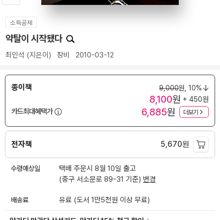
소득공제
약탈이 시작됐다
최인석
(지은이)
창비
2010-03-12
종이책
9,000
원,
10%
8,100
원
+ 450원
6,885
원
카드최대혜택가
더보기
전자책
5,670
원
수령예상일
택배 주문시 8월 10일 출고
(중구 서소문로 89-31 기준)
변경
배송료
유료 (도서 1만5천원 이상 무료)