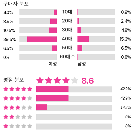
구매자 분포
품은 청소년문학계에 등장한 새로운 얼굴로서의 파격과, 연륜 있는
10대
0.8%
4.0%
작가로서의 무게감이 조화를 이룬다. 뿐만 아니라 이 작품은 작가가
20대
2.4%
8.9%
근 7년 만에 내놓은 신작 장편이기도 해, 청소년 독자와 더불어 일반
30대
4.8%
10.5%
독자들에게도 반가운 소식이 될 것이다. 신랄한 풍자와 알레고리로
40대
가득한 이색적인 성장소설 『약탈이 시작됐다』는 성준과 봉석의 사회
15.3%
39.5%
적으로 인정받지 못하는 사랑과 그에 따른 갈등을 중심축으로 삼는
50대
6.5%
6.5%
한편, 작품의 시작과 끝을 관통하며 ‘약탈’이라는 인상적인 장면을 연
60대
0.8%
0%
여성
남성
출하여 꾸준히 독자의 주의를 환기시킨다. 이 과정에서 약탈 지역이
단순히 악으로 그려지는 것이 아니라 선과 악의 세력이 공존하는 대
8.6
평점 분포
혼란의 세계로 그려지는 것이 무척 흥미롭다. 작품 안에서 구체적으
로 ‘종각’을 무대로 하여 밤마다 폭력과 무질서가 난무하는 곳으로 그
42.9%
려지는 약탈 지역은 동시에 현실의 억압이 전복되고 해소되는 장소이
42.9%
기도 하다. 특히 마지막 장면에서 ‘선’과 ‘논리’의 세계에 속해 있던 소
14.3%
년 성준이 선과 악이 뒤엉키고 기존의 논리가 파괴되는 ‘약탈’의 세계
0%
로 향하며 성장을 암시하는 결말이 의미심장하다. 이는 근래 한국 청
0%
소년문학이 보여온 성장 문법과는 사뭇 다른 독특한 제언으로, 이 작