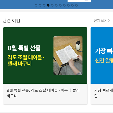
관련 이벤트
전체보기
8월 특별 선물. 각도 조절 테이블 · 이동식 빨래
가장 빠르게
바구니
합