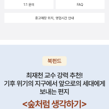
번에 새로운 시리즈가 나왔다.고대 지도. 워낙 이런 스타일의 책을 좋
힌 부분 펼치기 ▼ 펼친 부분 접기 ▲ 나는 사람이든 거래처든 한번
1:1 문의
FAQ
아하는지라 당장 사서 보고 싶다.이번에 나온 [축구하는 여자] 책을
인연을 맺으면, 쉽게 인연을 끊지 않는다.지금 사는 동네에서 25년째
보니 [야구 하는 여자]랑 시리즈라는 것을 알았다. 이런 시리즈의 책
살지만, 거래하는 가게가 문을 닫지 않는 한 지금껏 단골이다.책을 사
중고매장 위치, 영업시간 안내
이 많이 나와서, 스포츠에 대해서 재미있고 알기 쉽게 풀어주었으면
는 인터넷 서점이나 애정하는 출판사도 나의 성격상 천지개벽할 일이
좋겠다. [베이스볼 2010]도 재미있을 것 같다. 게다가 프로야구 시즌
생기지 않는 한 바꾸지 않는다. '창비'는 내가 좋아하는 작가님이 근무
이 돌아왔으니까 ^^언제나 관심을 가게 만드는 공부 관련 책들도 신
하는 출판사이고, 알라딘에서 인연을 맺은 편집자도 있어 좋아한다.
간이 나왔다. 그 중에서 [생각을 바꾸면 수학도 재밌다] 책은 꼭 읽어
우리집을 작은도서관으로 등록했다는 소식을 접하고 책을 62권이나
보고 싶다.새로나온 청소년 문고들은 언제나 관심의 대상이 된다. 우
보내준 인연도 있고,또한 유홍준 선생님과 함께하는 답사도 부여, 완
리 아이도 곧 있으면 읽게 될 책들.엄마가 미안해 김재은.구동조.김병
도.보길도, 제주까지 세번이나 참여할 기회를 준 고마운 출판사다.어
수 지음 / 21세기북스(북이십일) / 2010년 3월나도 힘들거나 지칠
쩌면 내가 아는 출판 관계자 중에 창비 식구들을 제일 많이 만난 듯...
땐 아이에게 유독 짜증을 낸다. 내 아이에겐 타인보다 유독 더 한 것
^^
같다. 오히려 더욱 사랑을 쏟고 잘해줘야하는데... 아이 역시 '왜 엄마
는 나한테만 화를 내?' 하고 물을 때가 있다. 아직 부족한 엄마라서,
[엄마가 미안해] 책이 오늘따라 눈에 더 들어오는 것일까?군대 이야
기 김종광 지음 / 자음과모음(주) / 2010년 3월남편의 군대 이야기
도 끝이 없는데, 이 책 이야기를 했더니 반기며 주문을 하라고 한다.