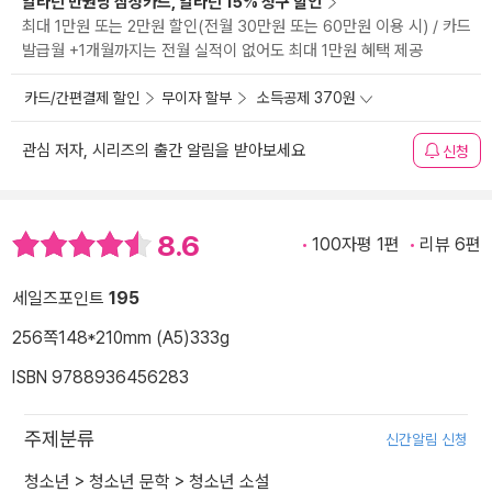
알라딘 만권당 삼성카드, 알라딘 15% 청구 할인
최대 1만원 또는 2만원 할인(전월 30만원 또는 60만원 이용 시) / 카드
발급월 +1개월까지는 전월 실적이 없어도 최대 1만원 혜택 제공
카드/간편결제 할인
무이자 할부
소득공제 370원
관심 저자, 시리즈의 출간 알림을 받아보세요
신청
8.6
100자평 1편
리뷰 6편
세일즈포인트
195
256쪽
148*210mm (A5)
333g
ISBN 9788936456283
주제분류
신간알림 신청
청소년
>
청소년 문학
>
청소년 소설