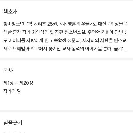
책소개
창비청소년문학 시리즈 28권. <내 영혼의 우물>로 대산문학상을 수
상한 중견 작가 최인석의 첫 장편 청소년소설. 우연한 기회에 만난 친
구 어머니를 사랑하게 된 고등학생 성준과, 제자와의 사랑을 원조교
제로 오해받아 학교에서 쫓겨난 교사 봉석의 이야기를 통해 ‘금기’야
말로 사랑의 본질이라는 과감한 화두를 던진다.
목차
마지막 장면에서 ‘선’과 ‘논리’의 세계에 속해 있던 소년 성준이 선과
악이 뒤엉키고 기존의 논리가 파괴되는 ‘약탈’의 세계로 향하며 성장
제1장 ~ 제20장
을 암시하는 결말이 의미심장하다. 이는 근래 한국 청소년문학이 보
작가의 말
여온 성장 문법과는 사뭇 다른 독특한 제언으로, 이 작품을 “한바탕
폭풍을 일으킬 전복의 상상력”이라 설명한 문학평론가 원종찬은 ‘역
(逆)성장’이라는 도발적인 정의를 내리기도 했다.
밑줄긋기