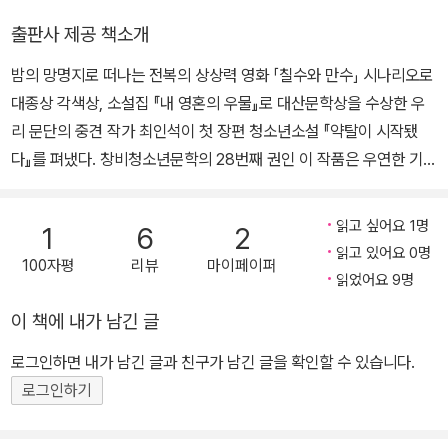
을 수상했다. 소설집 《혼돈을 향하여 한걸음》 《구렁이들의 집》 《목숨
출판사 제공 책소개
의 기억》 등이 있고, 장편소설 《잠과 늪》 《새떼》 《내 마음에는 악어
밤의 망명지로 떠나는 전복의 상상력 영화 「칠수와 만수」 시나리오로
가 산다》 《이상한 나라에서 온 스파이》 《그대를 잃은 날부터》 《연애,
대종상 각색상, 소설집 『내 영혼의 우물』로 대산문학상을 수상한 우
하는 날》 《투기꾼들을 위한 멤버십 트레이닝》 《강철 무지개》 등이 있
리 문단의 중견 작가 최인석이 첫 장편 청소년소설 『약탈이 시작됐
다.
다』를 펴냈다. 창비청소년문학의 28번째 권인 이 작품은 우연한 기회
에 만난 친구 어머니를 사랑하게 된 고등학생 성준과, 제자와의 사랑
을 원조교제로 오해받아 학교에서 쫓겨난 교사 봉석의 이야기를 통해
읽고 싶어요 1명
1
6
2
‘금기’야말로 사랑의 본질이라는 과감한 화두를 던진다. 중견 작가 최
읽고 있어요 0명
100자평
리뷰
마이페이퍼
인석의 첫 장편 청소년소설 『약탈이 시작됐다』는 소설, 희곡, 시나리
읽었어요 9명
오 등 다양한 장르를 넘나들며 발군의 작품들을 발표해온 작가 최인
이 책에 내가 남긴 글
석의 첫 장편 청소년소설이다. 책따세 추천도서 『라일락 피면』(창비
청소년문학4)에 실린 단편 「쉰아홉 개의 이빨」에서 청소년문학에 대
로그인하면 내가 남긴 글과 친구가 남긴 글을 확인할 수 있습니다.
한 애정을 드러낸 작가는 이 작품을 통해 한층 더 완숙하게 무르익은
로그인하기
자신만의 청소년문학관을 피력한다. 인간의 내면, 자기성찰과 인간소
외의 문제에 깊이 몰두해온 작가의 작품세계가 짙게 반영된 이번 작