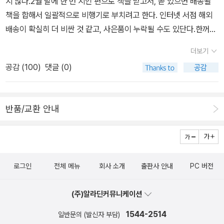
지 않다.2월 말에 한 번 지인 편으로 책을 받고서, 곧 있으면 배송될
4인 지음, 서진선 외 그림 / 창비(창작과비평사) / 2013년 2월 창비
책을 합해서 일괄적으로 비행기로 부치려고 한다. 인터넷 서점 해외
아동문고 대표동화 단편집 세트 - 전10권 권정생 외 지음, 서진선 외
배송이 확실히 더 비싼 것 같고, 사은품이 누락될 수도 있단다.한꺼번
그림 / 창비(창작과비평사) / 2013년 2월 수록된 도서를 살펴보니
에 모아서 30KG 꽉꽉 채워보내면 12만원 정도 배송비가 든다.참으
우리집에 소장한 책이랑 겹치긴 하지만,전집을 꽂아두면 서가가 반짝
더보기
려고 했지만, 또 신간들이 쏟아져나오기 때문에, 페이퍼에 넣어두고
반짝 빛나고 뽀대가 나서 욕심이 난다.대표동화 단편집 세트 1권은 권
공감 (
100
)
댓글 (0)
서3월 20일 이후에 다시 한 번 주문하려고 한다.남편이 한국에 잠시
정생 동화집이라 더욱 더... 접힌 부분 펼치기 ▼ 제1권 별똥별 _ 권정
귀국하는 날짜가 3월 24일. 가자마자 책부터 포장해서 우체국에 가
생 동화집 1. 강아지똥 2. 무명 저고리와 엄마3. 똬리골댁 할머니 4.
서비행기로 부치라고 했다. ㅎㅎ 이틀이면 도착하니까 3월이 가기 전
똘배가 보고 온 달나라 5. 별똥별 6. 빼떼기 7. 바닷가 아이들 제2권
반품/교환 안내
에 책을 받아볼 수 있을 것이다. *^^*제일 읽고 싶은책이다. 봄이 되
수학왕 기철이1. 멸치 한 마리 _ 강정규2. 우리들의 영등 폭포 _ 강정
었으니 당연히 꽃구경을 하고 싶지만, 한국이 아니라는 사실.여기도
훈3. 누렁이와 얼룩이 _ 곽재구4. 금두껍의 첫 수업 _ 김기정5. 토끼
사계절 뚜렷한 한국이라면 좋겠지만 절대 아니다. 그럼에도 봄이 그
군에게 생긴 일 _ 김기정6. 학교가 사라진 날 _ 김기정7. 나를 싫어한
리운지 싱가포르매장 곳곳에는 Spring 이라는 말이 쓰여있다. 하얀
진돗개 _ 김남중8. 겨울 숲 속에서 _ 김남중9. 수학왕 기철이 _ 김남
로그인
전체 메뉴
회사 소개
출판사 안내
PC 버전
목련과 벚꽃, 개나리와 진달래 뿐 아니라 이름모를 풀로 뒤덮인 아름
중 펼친 부분 접기 ▲ 열심히 구입하고 읽었던 창비청소년문학시리즈
다운 우리 나라. 이 책으로나마 위안을 받으면 좋겠다. 나중에 한국에
벌써 48번까지 나왔다. 시리즈 중에 없는 책이 많아서 그동안 소홀했
(주)알라딘커뮤니케이션
가게되면 꼭 찾아가보련다.세상에서 가장 불가사의한 고대지도 지난
구나 급반성 중... 창비교과서 시리즈, 중
번에 나온 세상에서 가장 쉬운 수학지도 책을 보고 찜해두었는데, 이
1544-2514
일반문의 (발신자 부담)
1 세트 중 시는 학생한테 선물로 줘서 다시 구입해야겠다. 접