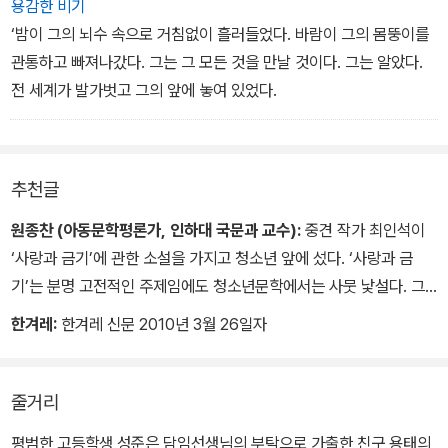
용감한 비기
‘밤이 그의 뇌수 속으로 거침없이 흘러들었다. 바람이 그의 몸뚱이를
관통하고 빠져나갔다. 그는 그 모든 것을 만날 것이다. 그는 알았다.
전 세계가 발가벗고 그의 앞에 놓여 있었다.
추천글
원종찬 (아동문학평론가, 인하대 국문과 교수):
중견 작가 최인석이
‘사랑과 금기’에 관한 소설을 가지고 청소년 앞에 섰다. ‘사랑과 금
기’는 분명 고전적인 주제임에도 청소년문학에서는 사뭇 낯설다. 그
만큼 그간 청소년문학은 삶의 근본적인 질문 앞에서 머뭇거려온 게
한겨레:
한겨레 신문 2010년 3월 26일자
사실이다. 하지만 기성 질서는 과연 안녕한가? 정말 이대로 괜찮은
가? 한바탕 폭풍을 불러일으킬 전복의 상상력이 우리에겐 필요하다.
때마침 최인석이 이물질의 느낌을 주는 이색적인 성장소설을 하나 내
줄거리
놓았다. 신랄한 풍자와 알레고리, 때론 판타지까지 동원된 이 소설은
평범한 고등학생 성준은 담임선생님의 부탁으로 가출한 친구 용태의