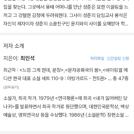
우리를 ‘밤의 시민’으로 유혹한다. 이는 반(反)성장이라기보다 역
집을 찾는다. 그곳에서 용태 어머니를 만난 성준은 묘한 이끌림을 느
(逆)성장이다. 성장은 성장이되 거꾸로 된 방향인 것이다. 이 괴물의
끼고 그 강렬한 감정에 두려워한다. 그사이 성준의 담임교사 봉석은
출현을 환영한다.
자신의 제자이자 성준의 소꿉친구인 윤지와의 사이를 오해받아 학교
를 그만두게 된다. 한편 종각에서는 원인을 알 수 없는 약탈이 계속되
어 혼란이 깊어지는데…….
저자 소개
지은이:
최인석
저자파일
신간알림 신청
최근작 :
<느낌 그게 뭔데, 문장>
,
<문자공화국의 꿈>
,
<바이링궐 에
디션 한국 대표 소설 세트 110-9 : 아방가르드 - 전5권>
… 총 47종
(모두보기)
소설가, 희곡 작가. 1979년 <연극평론>에 희곡 <내가 잃어버린 당
나귀>를 발표하면서 희곡 작가로 등단했으며, 대한민국문학상, 백상
예술상, 영희연극상 등을 수상했다. 1986년 〈소설문학〉 장편소설 공
모에 《구경꾼》이 당선되면서 본격적으로 소설가의 길을 걷게 되었다.
소설집 『내 영혼의 우물』로 제3회 대산문학상, 제18회 박영준문학상