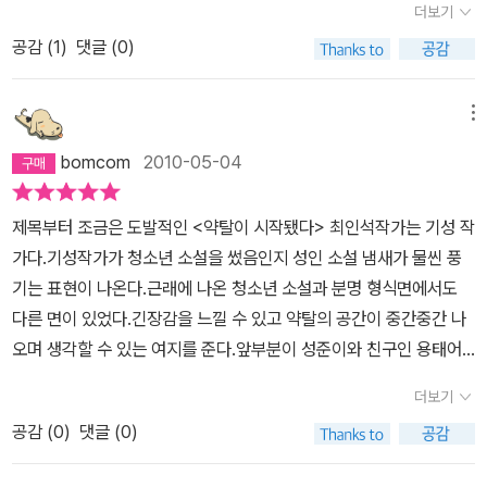
등학생 성준에게 작가가 가장 깊이 자신의 과거를 이입한 것 같은 느
더보기
현실에 발버둥치라고 얘기하고 싶었다.
낌을 받는다. 상습적으로 약탈이 일어나고 있는 시내 한복판 상가 장
공감 (
1
)
댓글 (0)
면으로 다시 돌아와 이야기를 끝맺은 것은, 이런 약탈이 끊임없이 일
어나고 있는 우리 사회 현실, 우리가 맞닥뜨리고 살아가야 하는 세상
메뉴
이라는 의미가 아닐까 한다. 그렇게 보면 이 책의 제목도 그렇게 연결
이 되긴 하지만 많이 아쉽다. 너무나 많은 책들이, 아니 굳이 책이 아
bomcom
2010-05-04
니더라도 뉴스에서 신문에서 보고 들어 새로울게 없는 이야기들이 한
데 모여있는데서 더 나아가지 못했다는 생각 때문이다.
제목부터 조금은 도발적인 <약탈이 시작됐다> 최인석작가는 기성 작
가다.기성작가가 청소년 소설을 썼음인지 성인 소설 냄새가 물씬 풍
기는 표현이 나온다.근래에 나온 청소년 소설과 분명 형식면에서도
다른 면이 있었다.긴장감을 느낄 수 있고 약탈의 공간이 중간중간 나
오며 생각할 수 있는 여지를 준다.앞부분이 성준이와 친구인 용태어
머니 금선이,담임선생님인 봉석이와 윤지의 금지된 사랑이야기가 중
더보기
후반부까지이어지기 때문에 뒷부분에 가서는 결말부분은 빠르게 전
공감 (
0
)
댓글 (0)
개된다.성준이와 윤지는 자기들 수준에서 순수하고 싶으나 현실은 아
니었다.성준이 마지막에 부모님의 입장,선생님의 입장에서 생각해보