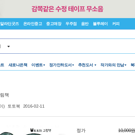
알라딘굿즈
온라인중고
중고매장
우주점
음반
블루레이
커피
서
스트
새로나온책
이벤트
정가인하도서
추천도서
작가와의 만남
북
그림책
이)
토토북
2016-02-11
정가
10,000