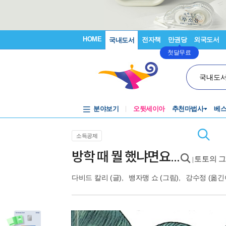
HOME
전자책
만권당
외국도서
국내도서
첫달무료
국내도
분야보기
오뒷세이아
추천마법사
베
소득공제
방학 때 뭘 했냐면요…
토토의 
|
다비드 칼리
(글),
뱅자맹 쇼
(그림),
강수정
(옮긴