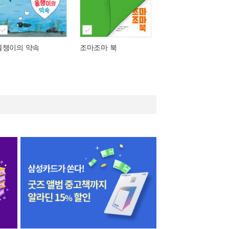
올챙이의 약속
조마조마 북