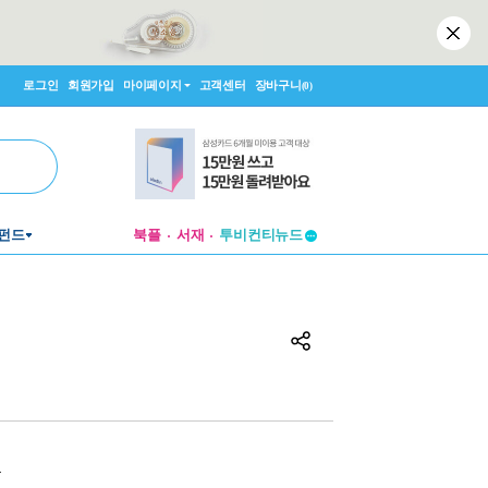
로그인
회원가입
마이페이지
고객센터
장바구니
(0)
펀드
북플
서재
투비컨티뉴드
창작플랫폼
투비컨티뉴드
원