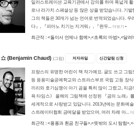
일러스트레이션 교육기관에서 강의를 하며 폭넓게 활동하고
로냐 라가치 스페셜상 등 많은 상을 받았습니다. 기발
그의 책들은 30개가 넘는 언어로 번역되었습니다. 
다』, 『피아노 치기는 지겨워』, 『완두...
더보기
최근작 :
<둘이서 언제나 함께>
,
<초록의 마법>
,
<달려!
 쇼
(Benjamin Chaud)
(그림)
저자파일
신간알림 신청
프랑스의 유명한 어린이 책 작가예요. 글도 쓰고 그림
등 응용미술공예학교와 스트라스부르 국립 고등 장식
끼리와 호기심쟁이 아기 곰을 특히 많이 그렸고, 지금까지
욕 타임스》 올해의 그림책에 선정된 『곰의 노래』를
세계적으로 사랑받고 있답니다. 2013년에는 문화예술
스트레이터협회 금메달을 받았으며, 여러 차례 아...
더
최근작 :
<퐁퐁과 흰곰 친구들>
,
<뜻밖의 도시 탐험>
,