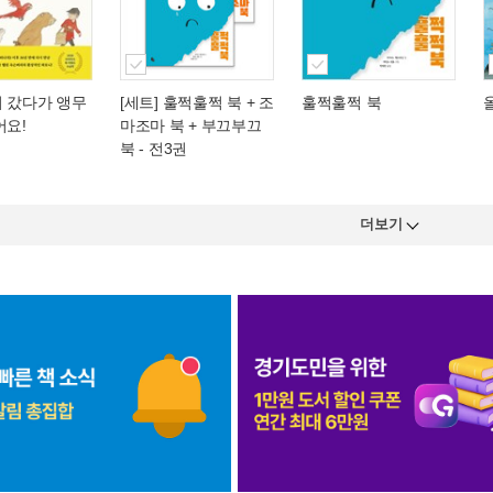
러 갔다가 앵무
[세트] 훌쩍훌쩍 북 + 조
훌쩍훌쩍 북
어요!
마조마 북 + 부끄부끄
북 - 전3권
더보기