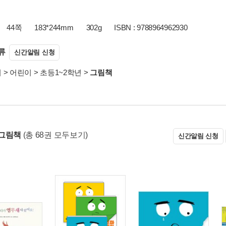
44쪽
183*244mm
302g
ISBN : 9788964962930
류
신간알림 신청
서
>
어린이
>
초등1~2학년
>
그림책
그림책
(총 68권 모두보기)
신간알림 신청