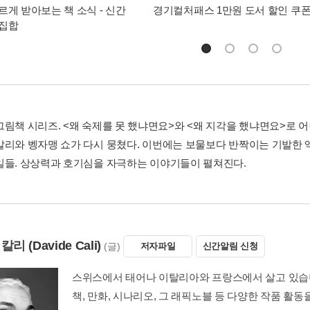
르게 받아보는 책 소식 - 신간
경기컬처패스 1만원 도서 할인 쿠
총집합
그림책 시리즈. <왜 숙제를 못 했냐면요>와 <왜 지각을 했냐면요>로
칼리와 벵자맹 쇼가 다시 뭉쳤다. 이번에는 보물보다 반짝이는 기발한 액
일들. 상상력과 호기심을 자극하는 이야기들이 펼쳐진다.
 칼리
(Davide Cali)
(글)
저자파일
신간알림 신청
스위스에서 태어나 이탈리아와 프랑스에서 살고 있습니
책, 만화, 시나리오, 그 래픽노블 등 다양한 작품 활동