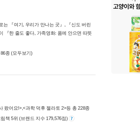
로는 『여기, 우리가 만나는 곳』, 『신도 버린
 『한 줄도 좋다, 가족영화: 품에 안으면 따뜻
 86종
(모두보기)
사 왔어요!>
,
<과학 덕후 젤라토 2>
등 총 228종
그림책 5위 (브랜드 지수 179,576점)