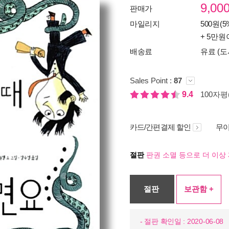
9,00
판매가
마일리지
500원(5
+ 5만원
배송료
유료 (도
Sales Point :
87
9.4
100자평(
카드/간편결제 할인
무이
절판
판권 소멸 등으로 더 이상 
절판
보관함 +
- 절판 확인일 : 2020-06-08