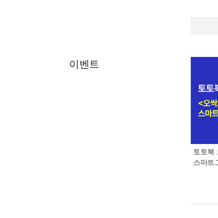
이벤트
토토북 
스마트그