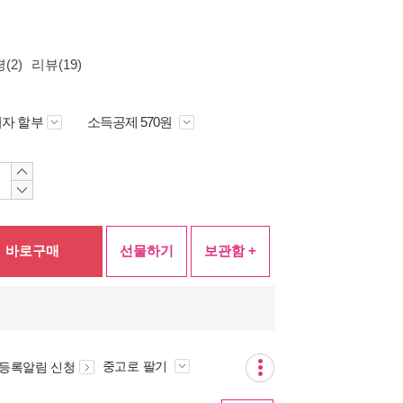
(2)
리뷰(19)
자 할부
소득공제 570원
바로구매
선물하기
보관함 +
중고로 팔기
 등록알림 신청