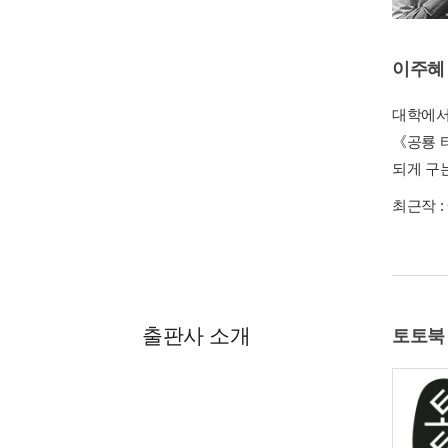
이주혜
대학에서
《공룡 
되게 구
최근작 :
출판사 소개
토토북