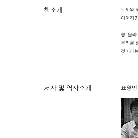
책소개
토끼와 
이어지면
쿵! 올
우리를 
것이라는
저자 및 역자소개
표영민