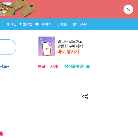
로그인
회원가입
마이페이지
고객센터
장바구니
(0)
펀드
북플
서재
투비컨티뉴드
창작플랫폼
투비컨티뉴드
립