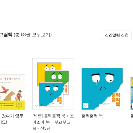
그림책
(총 68권 모두보기)
신간알림 신청
러 갔다가 앵무
[세트] 훌쩍훌쩍 북 + 조
훌쩍훌쩍 북
어요!
마조마 북 + 부끄부끄
북 - 전3권