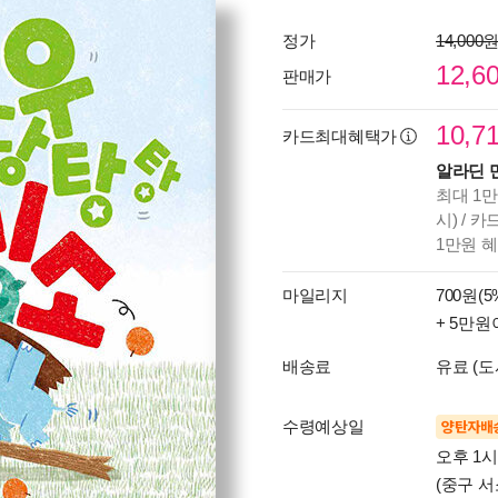
정가
14,000
12,6
판매가
10,7
카드최대혜택가
알라딘 
최대 1만
시) / 
1만원 
마일리지
700원(5
+ 5만원
배송료
유료 (도
수령예상일
양탄자배
오후 1
(중구 서