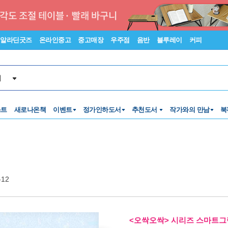
알라딘굿즈
온라인중고
중고매장
우주점
음반
블루레이
커피
서
스트
새로나온책
이벤트
정가인하도서
추천도서
작가와의 만남
북
-12
<오싹오싹> 시리즈 스마트그