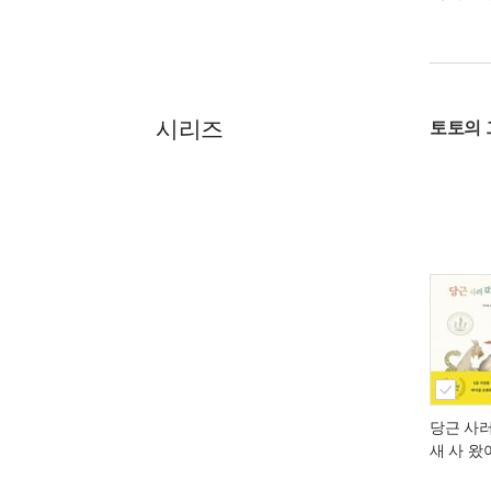
시리즈
토토의 
당근 사
새 사 왔