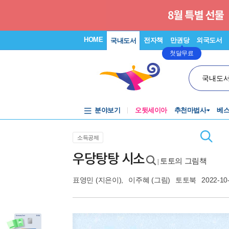
HOME
전자책
만권당
외국도서
국내도서
첫달무료
국내도
분야보기
오뒷세이아
추천마법사
베
소득공제
우당탕탕 시소
토토의 그림책
|
표영민
(지은이),
이주혜
(그림)
토토북
2022-10