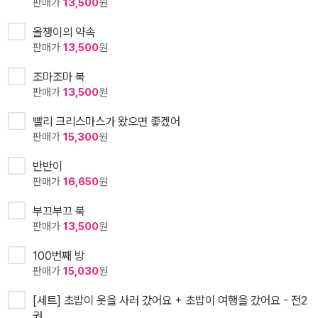
판매가
13,500
원
올챙이의 약속
판매가
13,500
원
조마조마 북
판매가
13,500
원
빨리 크리스마스가 왔으면 좋겠어
판매가
15,300
원
반반이
판매가
16,650
원
부끄부끄 북
판매가
13,500
원
100번째 방
판매가
15,030
원
[세트] 초밥이 옷을 사러 갔어요 + 초밥이 여행을 갔어요 - 전2
권