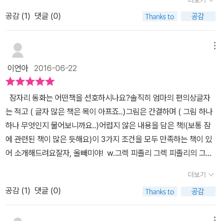
준비를 모두 마치고포근한 침대에 누웠습니다.그런데 그 순간을 방해
하고 조금은 우습게 느껴지기도 했어요. 아이의 눈에는 생쥐를 찾지
공감 (
1
)
댓글 (0)
한 소리가 있었으니...아주 작은 소리였지만 이제껏 한 번도 들어보지
못하는 올빼미의 모습이 재미있게 보이는 것 같아요. 이상한 소리때
못한 소리였어요.올빼미는 잠자는것은 뒷전으로 미뤄두고 소리의 원
문에 지붕까지 뜯어낸 올빼미. 반짝이는 별빛 하늘 아래 누운 올빼미
인을 찾아 온 집안을 샅샅이 뒤지기 시작했습니다.소리의 원인을 찾
메뉴
의 모습이 아직도 불안해 보여요. 이상한 소리가 걱정되어 잠을 자지
지 못하자 거실 바닥을 뜯고지붕과 벽까지 헐어버렸어요.'어? 집 어떻
못하는 모습이 악몽을 꿀까봐 잠들기를 거부하는 우리 아이의 모습같
이언아
2016-06-22
해...' 라며 걱정해주는 우리 아들. ^ ^책을 읽고 아이가 독서록을 간단
기도 했어요. 한참 후에야 '이상한 소리'를 발견한 올빼미. 이상한 소
하게 적어보았는데요, 거기에서도 집은 부순건 좀 그렇다는 의견을
리의 실체를 확인하자 함께 곤히 잠드는 올빼미입니다. 작은 소리에
잠자리 동화는 어떤책을 선호하시나요?솔직히 엄마의 편의상글자
적어놓았더라구요.심리적으로 접근해볼때 이런 의견은 혹시 융통성
도 민감하게 반응해서 걱정하고 신경쓰는 올뺴미를 보고 아이도 미리
는 적고 ( 글자 많은 책은 목이 아프죠..)그림은 간결하며 ( 그림 하나
과 관련이 있지 않나 싶기도 해요.틀에서 벗어난걸 싫어라 하는 성격
걱정하는 습관을 바꾸면 좋겠다는 생각이 들었어요. 막상 닥치면 별
하나 무엇인지 물어보니까요..)어렵지 않은 내용을 담은 책!(보통 잠
이거든요. ^ ^책 읽으면서 올빼미에 공감되어 소음의 진원지를 같이
일이 아닌데 미리 걱정하고 두려워하면서 힘들어할 필요가 없다는 것
에 관련된 책이 많은 듯해요)이 3가지 조건을 모두 만족하는 책이 있
찾아보기도 했고또 올빼미가 빨리 찾지 못해 답답해 하기도 했습니
을 아이가 조금은 느낄 수 있지 않을까 싶어요. 이상한소리,올빼미,생
어 소개해드려요잘자, 올빼미야! w.그렉 피졸리 그렉 피졸리의 그림
다. ㅎㅎ동화책에서 얘기하는 발랄한 이야기 전개가 뒷 이야기를 더
쥐
책에는수박씨를 삼켰어!, 네가 일등이야! 가 있어요특히 '수박씨를 삼
궁금하게 하였고귀여운 그림풍의 이미지는 상상력에 날개를 더하도
더보기
켰어!'는 2014년 닥터 수스 상을 수상했답니다이번 잘자,올빼미야!는
록 도와주었어요.그리고 가장 중요한 건 이거죠.깊은 밤 낯선 소리의
공감 (
1
)
댓글 (0)
2016년도 신작이네요 ^^이 책은 잠이 들려는 올빼미가 이상한 소리
두려움과 마주할 수 있는 용기를 보여준올빼미의 모습을 보면서 우리
가 들리면서 시작해요'찍찍'무슨 소리일까요? 네~맞습니다 생쥐소리
아이도 조금은 더 단단한 마음을가질 수 있는 계기가 되지 않았나 생
메뉴