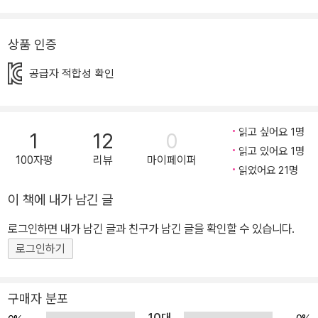
미는 잘 준비를 모두 마치고 포근한 침대에 누웠지요. 하지만 바로 그
순간, 올빼미는 별안간 들려온 소리에 깜짝 놀랍니다. 아주 작은 소리
상품 인증
였지만 이제껏 한 번도 들어보지 못한 이상한 소리였으니까요. 올빼
미는 소리의 원인을 찾기 위해 온 집안을 샅샅이 뒤지기 시작합니다.
공급자 적합성 확인
급기야 거실 바닥을 뜯어내고 지붕까지 헐어 버린 올빼미. 과연 소리
의 정체를 밝혀낼 수 있을까요? 깜깜한 밤, 우연히 찾아온 이상한 소
리에 올빼미는 불안함과 두려움으로 어쩔 줄 모릅니다. 하지만 낯선
읽고 싶어요 1명
1
12
0
상황에서 맞닥뜨린 두려움도 사실 그 실체와 마주하면, 피식 웃음이
읽고 있어요 1명
100자평
리뷰
마이페이퍼
날 정도로 아무것도 아닐 때가 있답니다. 올빼미와 함께 이상한 소리
읽었어요 21명
의 비밀을 파헤쳐 볼까요? 깜깜한 밤에 찾아온 두려움과 마주하는 용
이 책에 내가 남긴 글
기가 필요해! 짙은 어둠이 깔린 밤이 오면, 시각이 가로막히는 대신 다
로그인하면 내가 남긴 글과 친구가 남긴 글을 확인할 수 있습니다.
른 감각이 더욱 예민하게 살아납니다. 이런 어둠 속에서는 어른들이
로그인하기
라면 사소하게 지나칠 수 있는 작은 소리나 촉감이라도 아이들에게
엄청난 두려움이 되기도 합니다. 특히 두려움의 대상이 드러나지 않
아 그 실체를 확인할 수 없는 경우라면, 아이들은 더 큰 공포를 느끼게
구매자 분포
됩니다. 《잘 자, 올빼미야!》는 우연히 들려온 이상한 소리의 실체를
10대