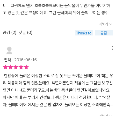
니... 그럼에도 왠지 초롱초롱해보이는 눈망울이 무언가를 이야기하
고 있는 것 같은 표정이예요. 그런 올빼미의 뒤에 슬쩍 보이는 생쥐는
무슨 일로 놀러온 건지 궁금해서 책장을 넘기게 되네요. 깊은 밤 올빼
더보기
미는 낯선 소리를 듣게 됩니다. 이제까지 한 번도 듣지 못한 소리였기
공감 (
2
)
댓글 (0)
에 무슨 소리인지 유추하기도 힘들었고 궁금증에 이상한 소리를 찾으
러 밖으로 나가봅니다. 한 번만 주변을 둘러보았다면 생쥐를 찾아볼
수 있었을텐데... 올빼미가 '찍찍'이라는 소리를 처음 듣는 이상한 소
메뉴
리라고 이야기하는 것이 아이는 이해하기 힘들었나봐요. 나에겐 익숙
벨라
2016-06-15
한 소리가 다른 사람에게는 낯선 소리로 들릴 수 도 있다는 것을 아직
잘 모르고 있었어요. 그래서 이상한 소리를 찾아 헤매는 올빼미에게
한밤중에 들려온 이상한 소리로 잠 못드는 귀여운 올빼미!!이 책은 우
생쥐의 위치를 알려주기 위해 바쁘게 책장을 넘기네요. 올빼미의 가
리 막둥이와 함께 읽었는데요, 색깔때문인지 처음에는 그림을 보구선
까운 곳에 숨어있는 생쥐를 찾아보는 재미도 있는 책이었어요. 이상
펭귄 아니냐고 묻더라구요.하늘색의 몸색깔이 펭귄같아보였나봐요.
한 소리를 찾아 장식장을 다 비우고 마루도 다 뜯어보지만 어디서 나
하지만 이내 곧 부리가 긴걸보니 펭귄은 아니라 정정합니다. ^ ^<잘
는 소리인지 찾을 수가 없어요. 올빼미가 왜 저렇게 이상한 소리를 찾
자, 올빼미야!> 에서는 깊은 밤 갑자기 들려오는 이상한 소리에잔뜩
아내려고 노력하는건지 궁금하더군요. 낯선 소리가 걱정되고 두려운
예민해진 올빼니가 등장을 해요.여느 때와 다름없는 밤, 올빼미는 잘
마음이 커져서 그것을 막기 위해 애쓰는 모습이 안쓰럽게 느껴지기도
더보기