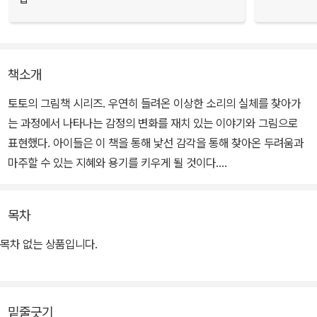
책소개
토토의 그림책 시리즈. 우연히 들려온 이상한 소리의 실체를 찾아가
는 과정에서 나타나는 감정의 변화를 재치 있는 이야기와 그림으로
표현했다. 아이들은 이 책을 통해 낯선 감각을 통해 찾아온 두려움과
마주할 수 있는 지혜와 용기를 키우게 될 것이다.
깊은 밤 갑자기 들려오는 이상한 소리에 잔뜩 예민해진 올빼미가 등
목차
장한다. 여느 때와 다름없는 밤이었다. 올빼미는 잘 준비를 모두 마치
고 포근한 침대에 누웠다. 하지만 바로 그 순간, 올빼미는 별안간 들려
목차 없는 상품입니다.
온 소리에 깜짝 놀란다. 아주 작은 소리였지만 이제껏 한 번도 들어보
지 못한 이상한 소리였다. 올빼미는 소리의 원인을 찾기 위해 온 집안
을 샅샅이 뒤지기 시작하는데….
밑줄긋기