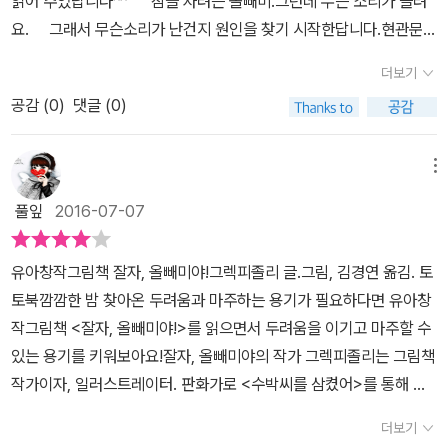
읽어 주었답니다^^​ 잠을 자려는 올빼미.그런데 무슨 소리가 들려
붕에서 나는 소리인가하고는 지붕을 헐어버리죠. 나중엔 쥐를 발견하
요. 그래서 무슨소리가 난건지 원인을 찾기 시작한답니다.현관문을
고는 쥐를 잡겠다면서 벽을 다 부수어 버리구요. 이 책의 또 다른 묘
열어보기도 하고, 장식장을 뒤져보기도하고그래도 계속해서 들리는
미는 바로 올빼미와 쥐에 있답니다. 집이 다 망가치고 침대 하나 덩그
더보기
소리... 올빼미는 소리의 원인을 찾기 위해서벽도 부수고, 바닥도
러니 남아 있어도 올빼미는 쥐를 발견하고는 인사를 나누고 함께 잠
공감 (
0
)
댓글 (0)
부수고, 지붕도 부수웠답니다.그래도.. 원인을 찾지 못했어요.​ 그
이 드는 모습에서 미소가 저절로 지어지더라구요. 지붕을 뜯어냈을
때, 올빼미는 생쥐 한마리를 발견했답니다.그리고 그 소리는 생쥐의
때 밤하늘의 달과 별을 감상하는 올빼미의 모습도 인상적이었습니다.
소리였다는걸 알고 포근히 잠든답니다^^ 읽으면서 아이들 모습과
메뉴
한밤 중에 무언가 신경 쓰이는 소리가 들린다고 무서워하지 말고 뭔
비슷하다는 생각이 들었어요.깜깜해지기만 하면 작은 소리에도'엄마,
가 즐거운 일이 일어날지도 모를 기대감을 갖고 아이와 함께 이야기
풀잎
2016-07-07
무슨소리야?'라고 물어보거든요. 두려움에 가득해서!생각해보면 저
를 나눠도 좋을 재미있고 유쾌한 그림책이었어요. 욕심 없는 올빼미
도 어렸을때 작은소리에도 온갖상상을 하고 두려워 했던것과 비슷한
의 다소 엉뚱한 모습이 재미를 주고, 나중에 쥐와 함께 편안히 잠드는
유아창작그림책 잘자, 올빼미야!그렉피졸리 글.그림, 김경연 옮김. 토
마음인거 같아요. 올빼미도 작은 소리 하나때문에 그 원인을 찾기위
모습이 아이들로 하여금 즐거움을 느끼도록 해주는 것 같아요.
토북​​​깜깜한 밤 찾아온 두려움과 마주하는 용기가 필요하다면 유아창
해 신경을 곤두세우게되요.어른들이라면 별일 아니라고 생각할텐데
작그림책 <잘자, 올빼미야!>를 읽으면서 두려움을 이기고 마주할 수
아이들이 신경을 곧두 세우게 되는것과 비슷한거 같아요. 하지만 그
있는 용기를 키워​보아요!​​​​​잘자, 올빼미야의 작가 그렉피졸리는 그림책
원인은, 어른들이 별일 아니라고 생각한것 그대로정말 별게 아닌 아
작가이자, 일러스트레이터. 판화가로 <수박씨를 삼켰어>를 통해 출
주 사소한 일이잖아요. <잘 자, 올빼미야!>책에서도 마지막 생쥐를
간과 동시에아마존 베스트셀러에 이름을 올렸으며 [뉴욕타임즈] [북
발견한 올빼미도 아주 사소한것에서 시작된거라는 걸 알게 된거 같아
더보기
리스트] [퍼블리셔스 위클리]등 언론의 극찬을 받았다고 해요.​그래서