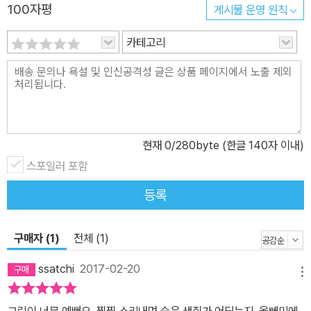
100자평
게시물 운영 원칙
카테고리
현재
0
/280byte (한글 140자 이내)
스포일러 포함
등록
구매자 (1)
전체 (1)
ssatchi
2017-02-20
메뉴
그림이 너무 예뻐요. 찍찍 소리내며 숨은 생쥐가 어딨는지, 올빼미에