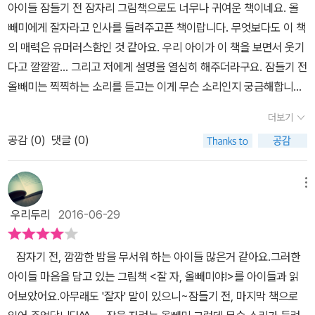
아이들 잠들기 전 잠자리 그림책으로도 너무나 귀여운 책이네요. 올
려움으로 잠을 자지 못해요지금은 함께 자면서 잠자리 책으로 읽어주
빼미에게 잘자라고 인사를 들려주고픈 책이랍니다. 무엇보다도 이 책
지만 조금 시기가 지나 성장한 딸이불안함과 두려움에서 벗어나 혼자
의 매력은 유머러스함인 것 같아요. 우리 아이가 이 책을 보면서 웃기
잘수있게 도와줄수 있는 책인거 같아요자녀가 편안하게 잘 잘수있게
다고 깔깔깔... 그리고 저에게 설명을 열심히 해주더라구요. 잠들기 전
혼자서도 잘 잘수 있게 도와줄잠자리 책을 찾고 있다면 『잘자, 올빼미
올빼미는 찍찍하는 소리를 듣고는 이게 무슨 소리인지 궁금해합니다.
야!』를 추천합니다~* 본 서평은 해당출판사로부터 무상으로 책만 제
밖에 누가 왔나 나가보기도 하지만 문을 열어봐도 찍찍 소리의 정체
공받아 작성된 글입니다 *
더보기
는 알지 못한채 다시 집으로 들어오죠. 바람이었나보다 하고는 침대
공감 (
0
)
댓글 (0)
에 다시 누운 올빼미를 보면서 우리 아이는 자기 혼자 바람이 아니라
쥐라고 하면서 침대 주변을 보라고 이야기를 해줍니다. 정작 책 속의
올빼미는 우리 아이의 그런 이야기를 알아 들을리도 없건만 말이죠.
메뉴
점점 이야기가 흥미진진해집니다. 계속되는 찍찍 소리를 들으면서
우리두리
2016-06-29
올빼는 쥐라는 의심은 전혀 해보지도 않고 여기저기 살펴봅니다. 장
식장에서 나는 소리인가 하면서 장식장을 살펴보러 간 올빼미는 장식
잠자기 전, 깜깜한 밤을 무서워 하는 아이들 많은거 같아요.그러한
장에 물건을 다 빼내고 나서도 정체를 알지 못하죠. 다시 침대에 누웠
아이들 마음을 담고 있는 그림책 <잘 자, 올빼미야!>를 아이들과 읽
지만 소리가 들리니 마루 밑인가 하고는 마룻바닥을 다 뜯어내서 들
어보았어요.아무래도 '잘자' 말이 있으니~잠들기 전, 마지막 책으로
춰봅니다. 이 때부터 아이가 무척 재미있어 하더라구요. 그 다음엔 지