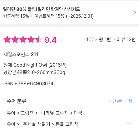
알라딘 30% 할인! 알라딘 만권당 삼성카드
카드혜택 15% + 이벤트혜택 15% (~2025.12.31)
9.4
100자평 1편
리뷰 12편
세일즈포인트
211
원제 Good Night Owl (2016년)
양장본
48쪽
210*260mm
360g
ISBN 9788964963074
주제분류
신간알림 신청
유아
>
그림책
>
_나라별 그림책
>
미국
유아
>
_주제별 책읽기
>
동물 그림책