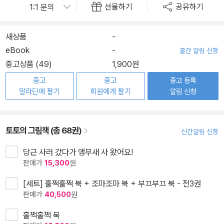
선물하기
공유하기
새상품
-
eBook
-
출간 알림 신청
중고상품 (49)
1,900원
중고
중고
중고 등록
알라딘에 팔기
회원에게 팔기
알림 신청
토토의 그림책 (총 68권)
신간알림 신청
당근 사러 갔다가 앵무새 사 왔어요!
판매가
15,300
원
[세트] 훌쩍훌쩍 북 + 조마조마 북 + 부끄부끄 북 - 전3권
판매가
40,500
원
훌쩍훌쩍 북