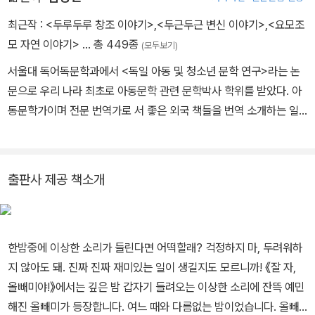
최근작 :
<두루두루 창조 이야기>
,
<두근두근 변신 이야기>
,
<요모조
모 자연 이야기>
… 총 449종
(모두보기)
서울대 독어독문학과에서 <독일 아동 및 청소년 문학 연구>라는 논
문으로 우리 나라 최초로 아동문학 관련 문학박사 학위를 받았다. 아
동문학가이며 전문 번역가로 서 좋은 외국 책들을 번역 소개하는 일
을 오랫동안 해 오고 있으며, 풍부한 경험에 서 얻은 아이들에 대한 깊
은 이해를 바탕으로 정확하고 감각 있는 번역을 한다. 옮긴 책으로는
《괴테가 한 아이와 주고받은 편지》 《프란츠 이야기 시리즈》 《완역 그
출판사 제공 책소개
림동화집》(전10권) 《생각을 모으는 사람》 등이 있다.
한밤중에 이상한 소리가 들린다면 어떡할래? 걱정하지 마, 두려워하
지 않아도 돼. 진짜 진짜 재미있는 일이 생길지도 모르니까! 《잘 자,
올빼미야!》에서는 깊은 밤 갑자기 들려오는 이상한 소리에 잔뜩 예민
해진 올빼미가 등장합니다. 여느 때와 다름없는 밤이었습니다. 올빼