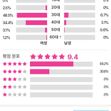
0%
0%
찾아가는 과정에서 나타나는 감정의 변화를 재치 있는 이야기와 그림
20대
0%
2.5%
으로 표현했습니다. 아이들은 이 책을 통해 낯선 감각을 통해 찾아온
30대
6.7%
48.5%
두려움과 마주할 수 있는 지혜와 용기를 키우게 될 것입니다. 뉴욕타
40대
3.1%
34.4%
임즈가 사랑한 작가 그렉 피졸리의 사랑스러운 글과 그림 그렉 피졸
50대
0.6%
3.1%
리는 첫 그림책 《수박씨를 삼켰어!》를 통해 출간과 동시에 아마존 베
60대
0%
1.2%
스트셀러에 이름을 올렸고, '뉴욕타임즈', '퍼블리셔스 위클리', '스쿨
여성
남성
라이브러리 저널', '북리스트' 등 언론의 극찬을 받았습니다. 또 미국어
린이도서관협회의 닥터 수스 상까지 수상하며 예술성까지 동시에 인
9.4
평점 분포
정받은 바 있습니다. 섬세하게 관찰한 아이들의 세계를 특유의 아이
69.2%
다운 상상력으로 풍성하게 채운 그의 그림책은, 보는 이들을 단숨에
30.8%
사로잡는 마법 같은 힘이 있습니다. 판화 기법을 사용한 일러스트는
0%
과감하고 개성 있는 형태와 색감으로 조형미를 한껏 뽐냅니다. 그렉
피졸리 특유의 재기 발랄한 이야기 전개와 유쾌한 일러스트가 돋보이
0%
는 새 책 《잘 자, 올빼미야!》의 매력에 흠뻑 빠져 보세요.
0%