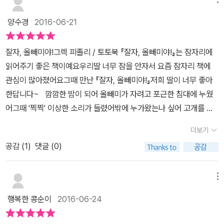
이지요~어디선가 들려오는 생쥐소리에 올빼미는 잠이 들지 못해
각을 해 봤습니다. ^ ^
요 계속 들려오는 소리에 올빼미는밖에도 나가보고 장식장도 뒤져보
양수경
2016-06-21
고 침대밑도 찾아보지만소리의 주인공을 찾을수가 없었지요결국 소
리를 쫓아 마룻바닥을 죄다 뜯어내고지붕도 헐어버리고 벽도 다 부수
잘자, 올빼미야!그렉 피졸리 / 토토북 『잘자, 올빼미야!』는 잠자리에
어버렸답니다그러고는 마주친 생쥐~소리의 주인공을 찾은게 반가운
읽어주기 좋은 책이예요우리딸 너무 잠을 안자서 요즘 잠자리 책에
지반갑게 인사하고 둘이 함께 잠이 들으며 이야기는 끝납니다우선 잠
관심이 많아졌어요그때 만난 『잘자, 올빼미야!』저희 딸이 너무 좋아
자리 동화에 걸맞게글자수가 매우 적은게 마음에 들었어요그림도 간
한답니다~ 깜깜한 밤이 되어 올빼미가 자려고 포근한 침대에 누웠
결하면서 파스텔톤의 은은함이 차분하게 해주네요내용 또한 간략한
어그때 '찍찍' 이상한 소리가 들렸어밖에 누가왔는나 싶어 고개를 빼
주제 즉, 소리의 주인공을 찾는 내용이라서아이가 쉽게 이해할 수 있
꼼 내밀어봐도 아무도 없었어올빼미는 다시 자려고 침대에 누웠어그
었고 마지막에 모두가 잠드는 장면으로 끝나기에'우리도 함께 잘까'라
더보기
때 '찍찍' 이상한 소리가 또 들렸어장식장에서 나는 소리인가 싶어 올
면서 자연스럽게 수면유도가 가능한것 같아요오늘은 어떤 잠자리동
공감 (
1
)
댓글 (0)
빼미는 살펴보러 갔지하지만 이번에도 왜 소리가 나는지 알수가 없었
화를 들려줄까 고민하신다면그렉 피졸리의 '잘자,올빼미야!'를 추천해
어이번엔 괜찮겠지 싶어 다시 잠자리에 들었어하지만 이번에도 이상
봅니다출판사로부터 도서만 제공받아 작성된 서평입니다
한 소리가 들렸어이상한 소리에 예민해진 올빼미가 원인을 찾기위해
메뉴
마루도 뜯고 지붕도 뜯고 벽도 뜯었어마침내 소리의 근원이 생쥐임을
행복한 콩순이
2016-06-24
알게되었지~올빼미와 생쥐는 함께 잠이 들었어그림책 『잘자, 올빼미
야!』는깜깜한 밤 우연히 찾아온 이상한 소리에 올빼미는 불안함과 두