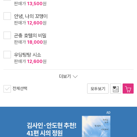
판매가
13,500
원
안녕, 나의 꼬맹이
판매가
12,600
원
곤충 호텔의 비밀
판매가
18,000
원
우당탕탕 시소
판매가
12,600
원
더보기
전체선택
모두보기