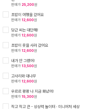
판매가
25,200
원
초밥이 여행을 갔어요
판매가
12,600
원
당근 씨는 대단해!
판매가
12,600
원
초밥이 옷을 사러 갔어요
판매가
12,600
원
내가 안 그랬어!
판매가
13,500
원
고사리와 대나무
판매가
12,600
원
우르르 쾅쾅 나 지금 화났어!
판매가
15,300
원
작고 작고 큰 - 상상력 놀이터 · 미니어처 세상