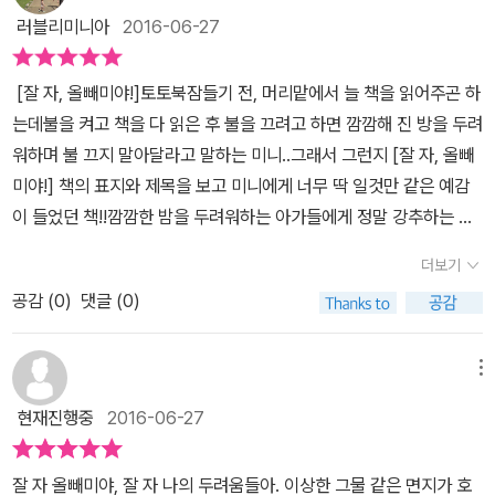
예전 [수박씨를 삼켰어]를 읽었을때 주인공 악어를 기억해낸 아들이
이 호기심 자극과 상상력을 불러일으키기도 하는것 같아요.​​​​​울별이군
러블리미니아
2016-06-27
이번작품에서 단박에 찾아내더라구요..액자속에 악어를 보면서 수박
이책을 읽으면서 올빼미가 되어가는지점점.... 인상을 찌푸리기도 하
씨를 삼켰어 작품을 기억해내는건 분명 좋은일이에요..ㅎㅎ 5번
는것은 물론마구마구 상상하면서 다양한 상황을 이야기하기도 하더
[잘 자, 올빼미야!]토토북잠들기 전, 머리맡에서 늘 책을 읽어주곤 하
정도 이책을 읽어줬는데 처음 한두번은 제가 읽어줬더니 오늘은 한글
라구요.​재미있게 유아창작그림책 읽으면서 상상해보는 시간을 갖는
는데불을 켜고 책을 다 읽은 후 불을 끄려고 하면 깜깜해 진 방을 두려
을 조금씩 읽기 시작하는 아들이 큰소리로 책을 읽었어요..어려워하
것도 가끔은 좋기도 하네요.ㅋ​​​​이상한 소리의 원인도 찾지 못하고...지
워하며 불 끄지 말아달라고 말하는 미니..그래서 그런지 [잘 자, 올빼
는 글자는 제가 옆에서 도움주고...ㅎㅎ이책을 보면 찍찍 소리에 민감
붕에서 소리가 난다는 이유만으로지붕을 없앤 올빼미의 행동이 참 가
미야!] 책의 표지와 제목을 보고 미니에게 너무 딱 일것만 같은 예감
하게 반응하는 올빼미가 잠을 못자고 밤새도록 '이상한 소리'를잡기위
감하게 느껴지면서도두려움이 불러낸 결과물인지... 좀더 깊이있게
이 들었던 책!!깜깜한 밤을 두려워하는 아가들에게 정말 강추하는 책
해 고군분투하는 모습을 볼수 있어요그리고 그 끝은 결코 바람직하진
생각을 해보게 되기도 하네요.​​​​​​계속계속 잠자리에 들려고 하면 들려오
이랍니다 :) 깊은 밤 갑
않지만,,,,올빼미 보금자리가 어디론가 사라지는 큰 일이벌어지지만...
더보기
는 이상한 소리~~올빼미는 결국 지붕을 비롯해 거실장, 바닥, 벽면을
자기 들려오는 이상한 소리에 잔뜩 예민해진 올빼미가 등장하고
결국 올빼미는 그 이상한 소리와 잠을 자지요...가끔 밤에 잠자기 싫어
모두 뜯어내요.​하지만 결국은 소리의 정체를 찾아내지 못해요.ㅠ​​​​​​울별
공감 (
0
)
댓글 (0)
~ 생전 처음 듣는 소리에 올빼미는 깜짝 놀라 소리의 원인을
하는 아이들을 보면 쉬야마렵다, 목마르다, 책보고 자야한다, 무슨소
이군 올빼미의 행동을 보면서...왜 쥐를 알지 못하냐고 하더라구요.ㅋ​​
찾기 시작하는데.. 문
리가 들린다 하며 여기저기 다니는걸 좋아하는데...올빼미를 보면서
계속계속 반복해서 소리의 정체를 찾지 못했던 올빼미는​지붕도, 바닥
을 열어보아도 아무도 없고..장식장을 비워도 왜 소리가 나는지 알 수
메뉴
그생각이 들었어요..ㅎㅎ 올빼미도 장식장을 뒤지고, 벽이며 바
도, 벽면도 모두모두 뜯어내었는데요.밤하늘의 달과 별이 보이는것은
없었다지요. 급기야 거
닥, 천장을 부수기전 소리나는쪽에귀기울여 들었다면 쉽게 누군지 짐
현재진행중
2016-06-27
좋지만 비가 쏟아지면 어쩌나 살포시 올빼미가 걱정이 되기도 해요.​​
실 바닥을 뜯어내고, 지붕까지 헐어 버리고!!!! 그래도 잠이 오
작했을텐데...성미급한 올빼미는 밤새도록 이상한소리를 찾으려고 과
하지만 올빼미는 사방이 다 뚫린 곳에서 드디어 소리의 정체를 찾아
지 않는 올빼미.금방이라도 다시 소리가 들릴 것만 같았답니다~결국
격한 행동을 하더라구요 그리고 나중엔 앵그리버드가 되어 망치
잘 자 올빼미야, 잘 자 나의 두려움들아. 이상한 그물 같은 면지가 호
내마음의 안정을 찾은듯~~​소리의 정체와 함께 사이좋게 꿈나라로