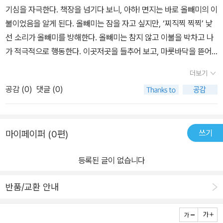
남아있던 벽 마저 모두 허물어버린 후..... 올빼미는 드디어.이상
를 들고 이리저리 다니는 모습을 보더니아들이 한마디 하더라구요앵
기심을 자극한다. 책장을 넘기다 보니, 아하! 면지는 바로 올빼미의 이
빠져버렸네요.​​​​​​아이들은 별것도 아닌것에 두려움을 느끼기도 하지요.
한 소리의 비밀을 찾아냈지요!!!과연 소리의 정체는......??? :) 어두
그리 버드가 여기있네그렉피졸리 전작 [수박씨를 삼켰어]도 보면 글
불이었음을 알게 된다. 올빼미는 잠을 자고 싶지만, ‘찌직찍 찍찍’ 낯
아이들이 느끼는 그 무엇, 소리, 정체는 간혹 아이들 마음속에 두려움
운 밤, 작은 소리나 촉감에 예민해진 아이들에게 이런 두려움은 어쩌
밥보다는 그림을 통해 아이들에게 기쁨을 선사한것처럼이번 [잘자,올
선 소리가 올빼미를 방해한다. 올빼미는 참지 않고 이불을 박차고 나
이나 공포심을불러일으키기도 하는것 같아요.​정작 그 실체와 마주했
면 더 큰 공포를 느낄 수 있다고~책을 읽으며 올빼미처럼 이상한 소
빼미야]도 그림을 큼지막하게 그려 잠자지 않는 아이들 모습을 보여
가 적극적으로 행동한다. 이곳저곳을 들추어 보고, 마룻바닥을 뜯어
을때에는 아무것도 아닌데 말이죠.​유아창작그림책 <잘자, 올빼미야!
리의 실체를 찾아가는 과정을 함께 지켜보고순간순간의 감정의 변화
줬어요...아이들이 밤새도록 자지않고 조그마한 소리에도 큰 관심을
내기도 한다. 결국, 지붕과 벽을 허무는 파격적인 행동을 하지만, 여전
>는 아이들 마음속에 공포, 두려움을이끌어 내어 마주볼 수 있는 용
를 함께 느껴보며 두려움과 마주할 수 있는 용기를 키울 수 있게 해주
더보기
보이는 모습을 작가는 올빼미를 통해 보여주니 웃음이 나더라구요...
히 찍찍거리는 소리가 난다. 올빼미는 찍찍거리는 쥐를 마주하고서
기를 가질 수 있게 이끌어 주는 책으로겁이 많거나 별것도 아닌일에
면 어떨까. 어른에겐 다소 황당할 수 있는 이야기의 결말이아이
ㅎㅎ아이들이 올빼미처럼 찍찍 소리에 흥분하며 상상의 나래를 펼치
공감 (
0
)
댓글 (0)
자신의 행동과 생각을 바꾼다. 이상한 소리를 없애려고 하지 않고, 웃
두려움을 느끼는 아이에게 읽어주면 좋은 예쁜 그림동화책이 아닌가
의 시선에선 '아 정말 아무것도 아니구나' 같은 안심이 될 수 있다는거
는 모습과 다르지 않았어요.. 잠없는 아들이 이책을 보더니 '엄
으며 ‘안녕’이라고 인사한다. 그때야 비로소 올빼미는 잠을 자게 된다.
해요.
ㅎㅎㅎ 매일 밤. 굿나잇
마,나도 이제 자야겠어~'라며 자기방 들어가 자더라구요이책의 효과
낯설고 새로운 것들은 우리를 두려움에 휩싸이게 한다. 가만히 참고
독서로 함께하는 책!뽀로로에게 올빼미를 소개시켜주며 미니 나름대
가 바로 이런것아닐까 싶어요..ㅎㅎ잠자기전 읽는책을 베드북이라고
쓰기
마이페이퍼 (0편)
기다린다고 낯선 두려움은 해결되지 않는다. 적극적으로 행동하고,
로의 새로운 스토리도 만들어내고 있는 요즘
하던데...[잘자,올빼미야]를 읽고나니 잠이 몰려온다는건이책 효과가
오히려 내가 한 발 더 나가 두려움을 껴안을 때 비로소 두려움은 사라
♡ 깜깜한 밤을 두
제대로 발휘된거죠~~~생쥐와 올빼미의 쫓고 쫓기는 모습에서 엄마
등록된 글이 없습니다
진다. 또한, 비로소 내가 마주한 두려움은 내가 더 성장하기 위한 발판
려워하는 아이에게 적극 추천합니다~
와 아이의 모습이 비쳐졌어요아이는 아마 꿈속에서 올빼미와 생쥐의
이었음을 느끼게 된다. 단순한 구조의 내용이지만 올빼미의 행동에서
친구가 되어 밤새도록 꿈나라를 헤젖고 다닐거에요..ㅎ-위 서평은 해
반품/교환 안내
많은 철학적 의미를 짚어볼 수 있어서 참 좋았다.
당출판사에서 그림책을 무료로 제공받아 읽은후 작성한 솔직후기입
니다-