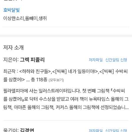
호박달빛
이상한소리,올빼미,생쥐
저자 소개
지은이:
그렉 피졸리
저자파일
신간알림 신청
최근작 :
<하하와 친구들>
,
<[빅북] 네가 일등이야!>
,
<[빅북] 수박씨
를 삼켰어!>
… 총 118종
(모두보기)
필라델피아에 사는 일러스트레이터입니다. 첫 번째 그림책 『수박씨
를 삼켰어!』로 닥터 수스상을 받았고 여러 책이 뉴욕타임스 올해의 그
림책, 아마존 올해의 그림책, 커커스 올해의 그림책에 선정되었습니
다. 쓰고 그린 책으로는 『잘 자, 올빼미야!』 『네가 일등이야!』 등이 있
습니다.
옮긴이:
김경연
저자파일
신간알림 신청