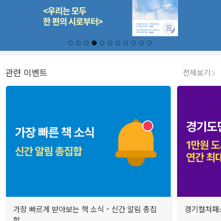
관련 이벤트
전체보기
가장 빠르게 받아보는 책 소식 - 신간 알림 총집
경기컬처패스
합