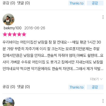
요.생쥐의 소리였지만 올빼미는 너무나 예민해졌던거 같아요.하지만
공감 (
0
)
댓글 (0)
인지 유아창작그림책 잘자, 올빼미야를 만나보기전부터 기대가 되기
그원인은 사소하다는것을 알려준책! 그래서~ 아이들에게 두려움을
도 했으며이번 그림책을 통해서 아이들에게 알려주고자 했던것이 무
조금 더 극복하게 해주는 책이였답니다.
엇인지 궁금증이 일기도 했답니다.​​​​​뉴욕타임지가 사랑하는 작가 그렉
메뉴
피졸리의 그림책은 사랑스러움이 물씬 느껴지기도 하는것은 물론판
bekmy100
2016-06-26
화기법을 사용한 일러스트는 작가 특유의 개성과 색감이 매력적으로
느껴지기도 하는것이작가 특유의 재기발랄함과 함께 스토리를 유쾌
우리바미는 어린이집선 낮잠을 참 잘 잔대요~~매일 평균 1시간 30
하면서도 재미있게 만나볼 수 있어 아이도 참 좋아라 하는 그림책중
분 가량 꾸준히 자주기에 이리 잘 크는지는 모르겠지만문제는 주말
하나랍니다.​​​​​울별이군 밤에 가끔 잠자리에 들다가도 무슨 소리가 난다
집에서만큼은 낮잠을 안자요...한숨씩 자줘야 엄마,아빠도 쉴텐데...요
고 이야기를 하곤 하는데요.​<잘자, 올빼미야!>에서도 올빼미가 깊은
사이 가벼운 수두로 어린이집 도 못가고 집에서만 지내는데도 낮잠을
밤 갑자기 들려오는 소리에 잔뜩 예민해져요.잘준비를 마치고 포근한
안자네요약 먹으면 약기운에라도 한숨씩 자던데...그래서 제가 약발
침대에 누워있는 순간 별안간 들려오는 소리에 깜짝 놀라 올빼미는소
보다 더 쎈 책발을 받기위해 읽어줬어요..그렉피졸리 [잘자,올빼미
리의 정체를 찾기 위해 분주히 움직여요.​​​​이상한 소리가 들려온다고
더보기
야!]이책은 [수박씨를 삼켰어]로 14년 닥터수스상을 수상한 그렉피
생각하는 올빼미..​그소리는 과연 무슨소리이며,어디에서 들려오는것
공감 (
0
)
댓글 (0)
졸리의 작품이에요... 우리가 흔히 야행성동물로 알고 있는 올빼
일까요?​​​​​깜깜한 밤 이상한 소리가 들려온다면 올빼미처럼 두려움에
미,부엉이가 활동하는 밤에 잠을 잔다는 설정이현실하고 맞지 않지
사로잡히지 않을까 하는 생각과 함께과연 지붕에서 소리가 들려온다
만...ㅎㅎ아이들이 좋아하기에 올빼미를 주인공으로 그린것 같아요..
메뉴
는 올빼미의 그 다음 어떻게 행동할지궁금증이 생기기도 하는것이 아