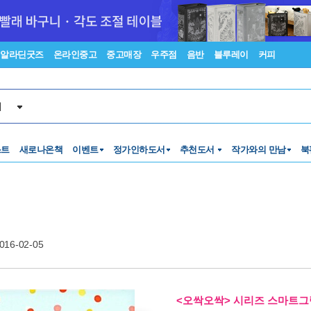
알라딘굿즈
온라인중고
중고매장
우주점
음반
블루레이
커피
서
스트
새로나온책
이벤트
정가인하도서
추천도서
작가와의 만남
북
016-02-05
<오싹오싹> 시리즈 스마트그