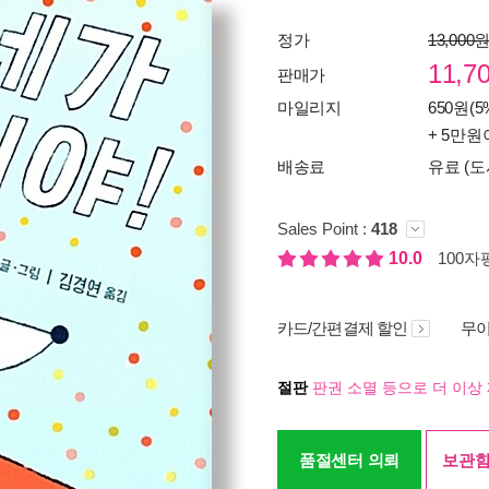
정가
13,000
11,7
판매가
마일리지
650원(5
+ 5만원
배송료
유료 (도
Sales Point :
418
10.0
100자평
카드/간편결제 할인
무이
절판
판권 소멸 등으로 더 이상 
품절센터 의뢰
보관함