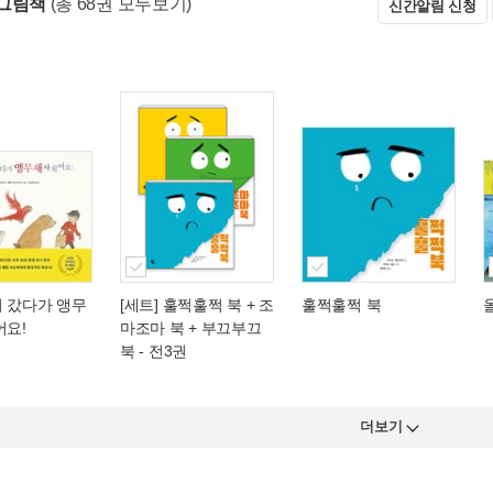
그림책
(총 68권 모두보기)
신간알림 신청
러 갔다가 앵무
[세트] 훌쩍훌쩍 북 + 조
훌쩍훌쩍 북
어요!
마조마 북 + 부끄부끄
북 - 전3권
더보기