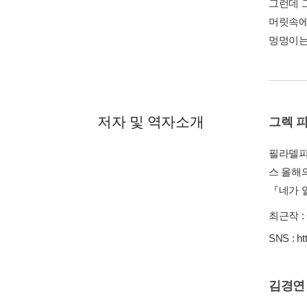
그런데 
머릿속에
멍멍이는
저자 및 역자소개
그렉 
필라델피
스 올해
『네가 
최근작 :
SNS :
ht
김경연