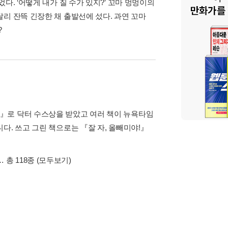
다. ‘어떻게 내가 질 수가 있지?’ 꼬마 멍멍이의
리 잔뜩 긴장한 채 출발선에 섰다. 과연 꼬마
?
』로 닥터 수스상을 받았고 여러 책이 뉴욕타임
다. 쓰고 그린 책으로는 『잘 자, 올빼미야!』
… 총 118종
(모두보기)