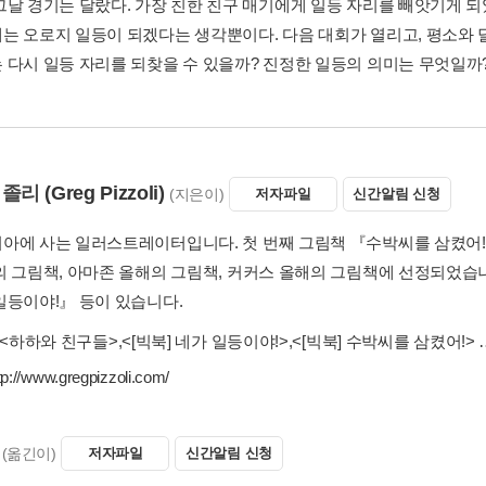
그날 경기는 달랐다. 가장 친한 친구 매기에게 일등 자리를 빼앗기게 되었
는 오로지 일등이 되겠다는 생각뿐이다. 다음 대회가 열리고, 평소와 달
 다시 일등 자리를 되찾을 수 있을까? 진정한 일등의 의미는 무엇일까
피졸리
(Greg Pizzoli)
(지은이)
저자파일
신간알림 신청
아에 사는 일러스트레이터입니다. 첫 번째 그림책 『수박씨를 삼켰어!
의 그림책, 아마존 올해의 그림책, 커커스 올해의 그림책에 선정되었습니
일등이야!』 등이 있습니다.
<하하와 친구들>
,
<[빅북] 네가 일등이야!>
,
<[빅북] 수박씨를 삼켰어!>
tp://www.gregpizzoli.com/
(옮긴이)
저자파일
신간알림 신청