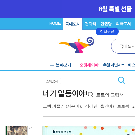
HOME
전자책
만권당
외국도서
국내도서
첫달무료
국내도
분야보기
오뒷세이아
추천마법사
베
소득공제
네가 일등이야!
토토의 그림책
|
그렉 피졸리
(지은이),
김경연
(옮긴이)
토토북
2