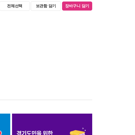
전체선택
보관함 담기
장바구니 담기