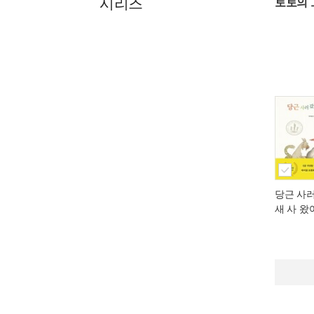
시리즈
토토의 
당근 사
새 사 왔