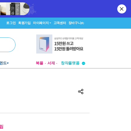
로그인
회원가입
마이페이지
고객센터
장바구니
(0)
투비컨티뉴드
창작플랫폼
펀드
북플
서재
투비컨티뉴드
립