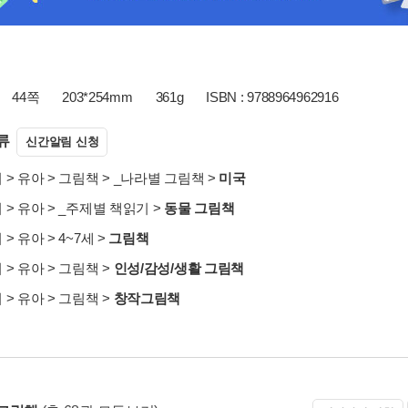
44쪽
203*254mm
361g
ISBN : 9788964962916
류
신간알림 신청
서
>
유아
>
그림책
>
_나라별 그림책
>
미국
서
>
유아
>
_주제별 책읽기
>
동물 그림책
서
>
유아
>
4~7세
>
그림책
서
>
유아
>
그림책
>
인성/감성/생활 그림책
서
>
유아
>
그림책
>
창작그림책