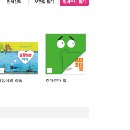
전체선택
보관함 담기
장바구니 담기
올챙이의 약속
조마조마 북