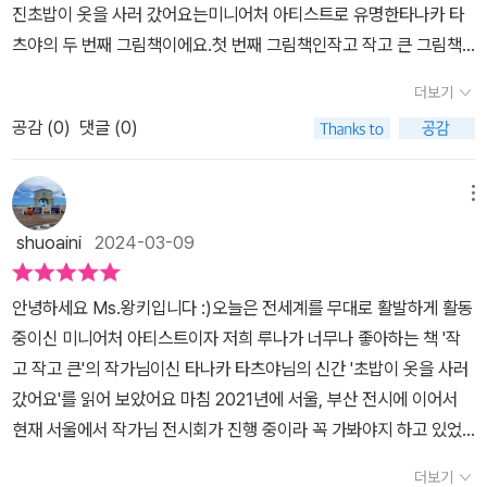
진초밥이 옷을 사러 갔어요는미니어처 아티스트로 유명한타나카 타
재미있는 장면 이야기도 하면서 웃음꽃을 피운 우리.우리에게 익숙한
츠야의 두 번째 그림책이에요.​첫 번째 그림책인작고 작고 큰 그림책
사물들이 스스로 움직이는 미니어처 세상이 참으로 신기하고 재미있
이우리를 아기자기한 미니어처 세상으로 안내했다면​이번엔 귀엽고
어요. 실제로 이런 세상이 있다면 정말 재미있겠죠? 우리 둘째가 제
더보기
신기한 미니어처 세상에유쾌한 상상력이 더 해져더 큰 재미로 돌아왔
일 좋아했던 건 바로 자동차를 사러 온 소시지! 첫째는 초밥을 제일 좋
공감 (
0
)
댓글 (0)
답니다.초밥 먹을 때 ' 요건 새우초밥이네 '하고별 감흥 없이 먹었었는
아했어요 >_< 머리 깎으러 가는 연필이나 그 구성 하나하나를 보고
데요렇게 초밥이 식탁에 오르기 전' 오늘은 어떤 옷을 입을까~ '쇼핑
있노라면 어떻게 이런 생각을 했을까 하며 미소가 지어집니다. 아이
을 한다는 설정이 너무 재밌더라고요.​거기에 길쭉한 팔 다리랑 표정
메뉴
들과 함께 이야기 나누면서 보기 딱 좋은 그림책이랍니다. 이야기를
까지!!​사물을 의인화시켜 표현하니까더 생동감 넘치고 재밌게 느껴지
읽다 보면 한 마리의 강아지와 할아버지가 페이지마다 등장하는 것을
shuoaini
2024-03-09
더라고요.이쑤시개 옷걸이에 가지런히 걸려있는다양한 옷들아이도
알 수 있어요. 강아지는 신나게 도망 다니고 할아버지는 열심히 쫓아
알로 만든 장신구에다양한 생선 옷들을 구경하며엄청 재밌어하더라
다니고.. 책을 다 읽고 나서 할아버지와 강아지만 찾아서 다시 한번 읽
안녕하세요 Ms.왕키입니다 :)​오늘은 전세계를 무대로 활발하게 활동
고요.초밥에 이어 아이스크림 모자 가게도 구경하고​다양한 리본으로
어보면 또 다른 재미를 느낄 수 있어요. 그리고 이야기를 보면서 어떤
중이신 미니어처 아티스트이자 저희 루나가 너무나 좋아하는 책 '작
한껏 꾸미는선물 상자들​옆에서 정성스레 꾸미는 걸도와주는 피규어
세상이 가장 재미있는지, 어떤 세상을 만들어보고 싶은지 아이들과
고 작고 큰'의 작가님이신 타나카 타츠야님의 신간 '초밥이 옷을 사러
들이 있어더 재밌는 장면들이 연출되는 거 같아요.​그리고 장면마다
이야기할 거리가 정말 풍부했답니다. 아이들의 상상력을 자극해 주는
갔어요'를 읽어 보았어요 마침 2021년에 서울, 부산 전시에 이어서
나타나는귀여운 강아지 한 마리와 할아버지를찾아보는 재미도 있고
재미있는 그림책. 초밥이 옷을 사러 갔어요. 마지막 페이지에는 초밥
현재 서울에서 작가님 전시회가 진행 중이라 꼭 가봐야지 하고 있었
요.저랑 아이가 제일 좋아했던 장면은바로 요 연필 미용실이에요.타
이 집으로 잘 도착할 수 있도록 길 찾기를 하는 것도 나와서 끝까지 아
는데 신간 그림책까지 나오다니 더욱 반가운 마음이 들었어요오늘의
나카 타츠야의 그림책은자세히 들여다보면 들여다볼수록더 큰 재미
더보기
이들이 집중할 수 있도록 사로잡는답니다. 작가 타나카 타츠야 작가