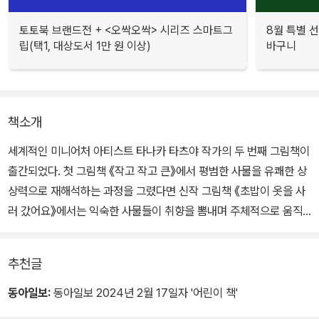
토토북 브랜드전 + <오싹오싹> 시리즈 스마트그
8월 특별 선
립(택1, 대상도서 1만 원 이상)
바구니
책소개
세계적인 미니어처 아티스트 타나카 타츠야 작가의 두 번째 그림책이
출간되었다. 첫 그림책 《작고 작고 큰》에서 평범한 사물을 유쾌한 상
상력으로 재해석하는 과정을 그렸다면 신작 그림책 《초밥이 옷을 사
러 갔어요》에서는 익숙한 사물들이 취향을 뽐내며 주체적으로 움직
이는 미니어처 세상을 선보인다.
추천글
연어? 아니면 계란말이? 어떤 옷을 새로 살지 고민하는 초밥, 유행이
라는 녹차 맛 모자를 살펴보는 아이스크림, 머리를 깎으러 미용실에
동아일보:
동아일보 2024년 2월 17일자 '어린이 책'
가는 연필, 따끈따끈한 찜통 사우나에 들어간 만두……. 지금 내 눈앞