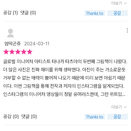
가 재밌었고,'나라면...?' 어떤 것을 고를지 재밌는 상상도 해보며,아이
더보기
밥이 옷을 사러갔다니 그게 무슨 말일까요? 우리가 자주 먹는 것들을
들과 정말 많은 이야기를 나누고 웃음꽃을 잔뜩 피었습니다.어쩜 이
공감 (
1
)
댓글 (0)
의인화해서 이야기로 풀어낸 것이 정말 재미있습니다. 게다가 이것을
런 재밌는 상상을 할수있을까요?그리고 책 속에 할아버지와 검은 강
미니어처로 작가님이 손수 만드셨다고 해요. 다른 물건들과 비교해보
아지가 등장해요.이 둘이 장면마다 등장하는데 또다른 이야기가 펼쳐
면 실제로는 정말 작은 거 같아요. 아이들과 실제로는 이만하지 않을
메뉴
지니,보는 재미가 있을거랍니다. 꼭 찾아보시길 바래요.또, 미니어처
까를 상상하며 감탄하며 작가님이 만든 것들을 책을 통해 감상하게
로 하나하나 만든 작가분도 참 대단해보입니다.정말 살아움직이는것
엄딱곤쥬
2024-03-11
되네요. 조그마한 디테일도 놓치지 않고 만든 점이 정말 놀라워요. 앞
처럼 생동감 넘치더라구요.실제로 작품을 만나보고싶은 마음도 들었
표지를 보면 초밥이 걸어가고 있어요. 뒤에 보이는 건물들이 보이나
어요.작가님에게 푹 빠지게 되었어요~~ 작가님의 전시회도 방문해
글로벌 미니어처 아티스트 타나카 타츠야의 두번째 그림책이 나왔다.
요? 자세히 보면 뒤에 건물들은 접시들입니다. 초밥 놓는 접시와 나
보고,작가님의 전작 '작고 작고 큰' 그림책도 만나봐야겠습니다.한장
더 많은 사진은 진짜 재미를 위해 생략한다. 아진이 주는 가소로운듯
무 그릇, 주전자를 건물처럼 보이게 해놨어요. 정말 참신하지요. 김밥
한장마다 재미와 풍부한 상상을 자극시키는 그림책<초밥이 옷을 사
거부할 수 없는 매력이 뿜어져 나오기 때문에 미리 보면 아쉽기 때문
에 여러 다양한 재료를 넣으면 여러 종류의 김밥이 되듯 초밥도 밥 위
러 갔어요>를 통해 여러분도 저와 같은 감동을 느껴보셨음 좋겠습니
이다. 이번 그림책을 통해 전작과 저자의 인스타그램을 알게되었다.
에 무엇을 올려 놓느냐에 따라 여러 종류의 초밥이 되는데 초밥이 사
다.정말 추천드리고 싶은 그림책이에요!! [출판사로부터 도서 협찬을
인스타그램의 미니어처 영상들이 정말 유머러스한데, 그런 위트있는
람처럼 옷을 사러 간다는 표현도 참신합니다. 주전자가 어느 정도 크
받았고 본인의 주관적인 견해에 의하여 작성함]
저자의 성향이 책에서도 충분히 묻어나온다. 지난번 국제 전시를 했
기인지 아는데 만든 행인들을 보세요. 얼마나 작은지 짐작이 가시나
더보기
을 때도 함께 출간된 그림책이 핫했다고 하는데, 이번에도 역시 전시
요? 이렇게 작은 것들을 만들어 전시회도 연다고 해요. 2024년 3월
공감 (
0
)
댓글 (0)
일정과 두번째 그림책이 함께 선을 보였다. 띠지를 보고 전시사이트
2일부터 6월 10 일까지 MPX갤러리에서 전시회도 연다고 하니 저도
를 찾아들어갔는데 다른 사진이나 친절한 설명은 좀 없었지만, 평이
아이들 데리고 구경가고 싶어요. 실제로 보면 아이들은 아마 더 깜짝