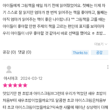
을 보고 초밥집에서 계란 초밥이 왜 싼지 이제 알겠다는..^^;;주변에
아이들에게 그림책을 매일 자기 전에 읽어줬었어요. 첫째는 이제 자
타츠야 가 만들고 쓴 전작<작고 작고 큰> 책도 도서관에서 빌려 읽었
흔히 보는 작디작은 사물을 보면서 즐겁고 재미있는 상상을 할 수 있
기 스스로 잘 읽지만 엄마가 한 번씩 읽어주는 책을 좋아하고, 둘째는
습니다. 그 책에서도 일상에서 볼 수 있는 빨래집게, 칫솔, 안경, 투명
는 미니어처 세상!아이들과 함께 타나카타츠야의 미니어처 세상에 빠
아직 엄마가 읽어주는 책이 좋은 나이랍니다 ^^ 그림책을 고를 때는
테이프, 탬버린, 실로폰, 하모니카, 리코더, 김밥 등으로 여러가지를
져보세요~​#서평 #토토북 #초밥이옷을사러갔어요 #미니어처북 #
아이들이 좋아할 만한 주제의 책을 고르는 편인데 표지를 보자마자
만들어요. 와~~ 어떻게 이런 생각을 했는지 놀랄 뿐입니다. 머리 굳
미니어처 #타나카타츠야 #초밥 #투들맘 #책육아 #그림책 #육아일
우리 아이들이 너무 좋아할 것 같아서 바로 선택을 했어요 ㅎ 초밥을
은 성인들에게도 새로움을 줄 수 있는 책, 창의력을 키워주고픈 아이
상 #독서 #티키타카형제 #독서시간
좋아하는 우리 아이들. 과연 초밥은 어떤 옷을 사러 가는지 궁금하지
들이 봐도 좋을 책 이 책을 통해 신선한 영감을 받으시면 좋겠습니다.
더보기
않나요?아이들이 좋아하는 초밥이 옷을 사러 왔어요 ^^ 초밥의 종류
우아페의 소개로 출판사로부터 도서를 무상 제공 받아 주관적으로 작
공감 (
0
)
댓글 (0)
가 결정되는 것이 바로 옷이에요!! 우리 첫째가 좋아하는 문어도 있고,
성한 글입니다.
엄마가 좋아하는 연어도 있고~ 다양한 옷들 사이에서 고민하는 멋쟁
이 초밥이 눈에 띄네요~ 처음에는 초밥 이야기만 나오는 줄 알았는데
메뉴
정말 다양한 캐릭터들이 등장해서 아이들이 더욱 좋아합니다. 우리
아시아크
2024-03-12
집에 있는 아이스크림 장난감 친구라며 좋아하는 아이들. 이 책을 쓴
작가는 세계적인 미니어처 아티스트 타나카 타츠야 작가랍니다. 우리
맛있기만 한 초밥과 아이스크림!!!​그런데 우리가 먹었던 새우 초밥이
첫째가 미니어처에 관심이 많은지라 보면서 정말 신기해했어요. 저도
처음부터 새우초밥이었을까요?​또 달콤한 초코 아이스크림은처음부
책장을 넘기면서 그림만 봐도 어찌나 볼거리가 풍부한지.. 한 장, 한
터 초코 아이스크림이었을까요?​익숙한 사물에 재미난 상상력이 더해
장 넘어가는 속도가 더딥니다. 보면서 신기한 부분 이야기도 해 보고,