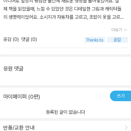
이디어로 일상의 평범한 물건에 새로운 생명을 불어넣었어요. 실
느라 신이 난 아이 모습에 저도 덩달아 기분이 좋아지는 느낌이 들었
책이 많이 생각나게 될 것 같다.[출판사로부터 도서 협찬을 받았고 본
제 책을 읽었을때, 느낄 수 있었던 것은 디테일한 그림과 캐릭터들
어요​아이에게 생각하고 상상하는 즐거움을 일깨워 줄 멋진 그림책을
인의 주관적인 견해에 의하여 작성함]
의 생명력이었어요. 소시지가 자동차를 고르고, 초밥이 옷을 고르
찾으시는 분들께는 타나카 타츠야 작가님의 작품 ' 초밥이 옷을 사러
는 동화 같은 장면에 아이는 웃으며 감탄을 금치 못했죠. 그 속에서 저
갔어요'를 적극 추천드리고 싶어요 [출판사로부터 도서 협찬을 받았
더보기
도 모르게 함께 웃고 함께 상상하게 되더라구요 : )이 책은 평소 유투
고 본인의 주관적인 견해에 의하여 작성함]​
공감 (
0
)
댓글 (0)
브나 게임 콘텐츠에 익숙해져 있었던 아이들의 상상력과 창의력을 키
워주는데 좋은 재료가 될 거라고 생각해요. 저희 큰 딸은 처음에는 자
신이 좋아하는 먹는 음식들이 나오니 호기심에 너무 좋아하다가 나중
에는 어떻게 이런 생각을 할 수있지?? 라며 계속 감탄을 하더라구
응원 댓글
요 ^^ 초밥이 옷을 사러 갔어요는 단순한 그림 책이 아니라 책을 읽
는 모든 독자들에게 창의력과 상상력으로 예상치 못한 즐거움을 알
려 줄 거예요저와 제 아이가 느낀 그 즐거움을 다른 분들도 함께 나눴
쓰기
마이페이퍼 (0편)
으면 하는 바램입니다^^ 새로운 시선으로 책을 즐겨 보세요. 혹
시 또 다른 멋진 발견이 있을지도 모르니까요 : ) ♡● 작품 속 등장하
등록된 글이 없습니다
는 작가님과 할아버지와 강아지, 책의 끝에 나오는 초밥의 미로찾
기 등 깨알 재미도 숨어있어요[출판사로부터 도서 협찬을 받았고 본
반품/교환 안내