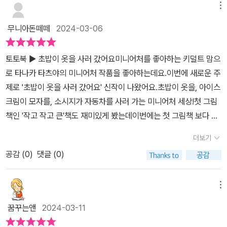
워낙 좋기도 해서 4월에 가볼까한다. (3월은 적응기간이 필요하므
메뉴
놀랄거에요. 책을 잠깐 볼까요?초밥이 옷을 사러 갔어요. 진짜 매장
로) 요즘 일본 지진으로 일본 여행을 계획하다 말았는데, 그런 아쉬움
처럼 초밥 옷을(?) 걸어놓았어요. 거울도 있고 김초밥도 있네요. 세일
무니아돈떼떼
2024-03-06
도 달래볼 수 있지 않을까 싶다. 뭔지 모르게 아기자기한 요소들을 참
하는 옷(?)도 있구요.ㅎㅎ 디테일하게 보면 옷걸이대는 이쑤시개를
잘 만들고, 인정해주는 나라같다. ​전시도 기대되지만, 그림책의 매력
잘라 붙여 만든거 같아요. 벽에 목걸이처럼 걸어놓은 건 연어알과 쪽
토토북 ▶ 초밥이 옷을 사러 갔어요​​미니어처를 좋아하는 키덜트 맘으
이 만만치 않다. 아마도 전시의 일부가 아닐까 싶긴한데, 초밥에 올려
파로 장식했구요. 생강절임으로 꽃처럼 장식했네요. 와사비와 김, 간
로 타나카 타츠야의 미니어처 작품을 좋아하는데요.이번에 새로운 주
진 저 맛있는 생선살이 패션이었을줄이야. 상상도 해보지 못했지만,
장 등도 장식으로 있습니다. 옷 종류로는 참치, 연어, 참돔 등 일본 식
제로 '초밥이 옷을 사러 갔어요' 신작이 나왔어요.​초밥이 옷을, 아이스
그의 작품은 그런 경험에서 오는 생소함마저 뛰어넘는다. 초밥, 연필,
당가면 보이는 메뉴판도 보이고요. 그리고 거울을 자세히 보면 집게
크림이 모자를, 소시지가 자동차를 사러 가는 미니어처 세상!첫 그림
아이스크림이 각각 어울리는 쇼핑을 나서는데, 보다가 '풉'하고 웃음
같아요. 와~~어떻게 집게를 거울로 만들어 놨는지....그 참신함에 놀
책인 '작고 작고 큰'책도 재미있게 봤는데이번에는 첫 그림책 보다 더
이 장소마다 터져나온다. 사진이 주는 선명함과 미니어처라는 귀여
라움을 금치 못하겠네요. 이런 식으로 아이스크림, 상자, 연필, 슈마
유쾌한 내용을 담고 있었어요.주변에서 흔히 볼 수 있는 사물을 재해
움, 그리고 아이디어의 기발함이 어우러져 매력이 배가된다. ​미니어
더보기
이, 소시지, 딸기 등이 나와요. 한 장 한 장 넘기며 아이들과 즐겁게 발
석해서 유쾌하게 만든 그림책이에요초밥이 옷을 사러 갔어요.'큰맘 먹
처를 좋아하거나, 기발한 영감을 주는 그림책을 좋아한다면 타나카
견해내는 기쁨으로 천천히 봅니다. 아이들은 봐도 봐도 재미있는지
공감 (
0
)
댓글 (0)
고 비싼 걸로 사 볼까?'아이스크림이 모자를 사러 갔어요.;초코? 아니
타츠야의 두 작품을 절대 놓치지 않길 바란다. 아이뿐만 아니라, 누구
가져가서 또 보네요. 보다가 슈마이가 뭔지 몰라서 찾아보니 시오마
면 녹차?'소시지가 자동차를 사러 갔어요.'너무 많아서 고르기 어렵
라도 사로잡을 수 있는 강력한 매력이 있는 책이다. ​​[출판사로부터 도
이라고 중국 광둥식 딤섬의 한 종류가 일본으로 건너 와 슈마이라는
네.'​저마다 각자의 과정을 거쳐 지금의 모습을 갖기까지의 과정을 볼
메뉴
서 협찬을 받았고 본인의 주관적인 견해에 의하여 작성함]
이름으로 불렸다고 해요. 밀가루 반죽에 다진 돼지고기를 넣어 꽃처
수 있었어요.이번 그림책을 보면서 저는 아이들이 즐겨보는 브레드
꿈꾸는앤
2024-03-11
럼 만들어 찐 것이라고 합니다. 여기서 다 말하지는 못하겠고 얼마나
이발소가 생각 나더라고요.ㅋㅋ초밥이 결국 비싸서 계란 옷을 산 것
참신한지 이 책을 통해 확인해보세요. 이 책이 너무 참신해서 타나카