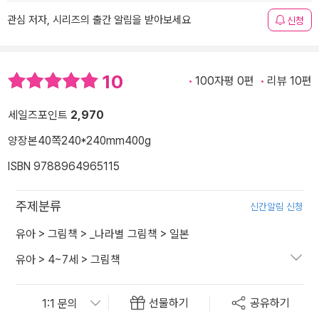
관심 저자, 시리즈의 출간 알림을 받아보세요
신청
10
100자평 0편
리뷰 10편
세일즈포인트
2,970
양장본
40쪽
240*240mm
400g
ISBN 9788964965115
주제분류
신간알림 신청
유아
>
그림책
>
_나라별 그림책
>
일본
유아
>
4~7세
>
그림책
선물하기
공유하기