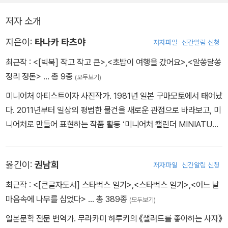
에 놓인 물건들도 혹시 특별한 과정을 거쳐 지금의 모습이 된 것은 아
저자 소개
닐까? 일상을 즐거운 설렘으로 채워 줄 미니어처 세상이 펼쳐진다.
지은이:
타나카 타츠야
저자파일
신간알림 신청
최근작 :
<[빅북] 작고 작고 큰>
,
<초밥이 여행을 갔어요>
,
<알쏭달쏭
정리 정돈>
… 총 9종
(모두보기)
미니어처 아티스트이자 사진작가. 1981년 일본 구마모토에서 태어났
다. 2011년부터 일상의 평범한 물건을 새로운 관점으로 바라보고, 미
니어처로 만들어 표현하는 작품 활동 ‘미니어처 캘린더 MINIATUR
E CALENDAR’를 시작했다. 그때부터 하루도 빠짐없이 새로운 작품
을 만들어 선보이고 있다. 서울, 부산을 포함해 세계 곳곳에서 개최한
옮긴이:
권남희
저자파일
신간알림 신청
‘미니어처 라이프 타나카 타츠야의 다시 보는 세상’ 전시회는 누적 관
람객 수 320만 명을 기록했고, 인스타그램 팔로워는 400만 명을 돌
최근작 :
<[큰글자도서] 스타벅스 일기>
,
<스타벅스 일기>
,
<어느 날
파했다. 『미니어처 라이프 MINIATURE LIFE』, 『스몰 원더스 Small
마음속에 나무를 심었다>
… 총 389종
(모두보기)
Wonders』, 『미니어처 트립 인 재팬 MINIATURE TRIP IN JAPA
일본문학 전문 번역가. 무라카미 하루키의 《샐러드를 좋아하는 사자》
N』, 『미니어처 라이프 앳 홈 MINIATURE LIFE at HOME』 등의