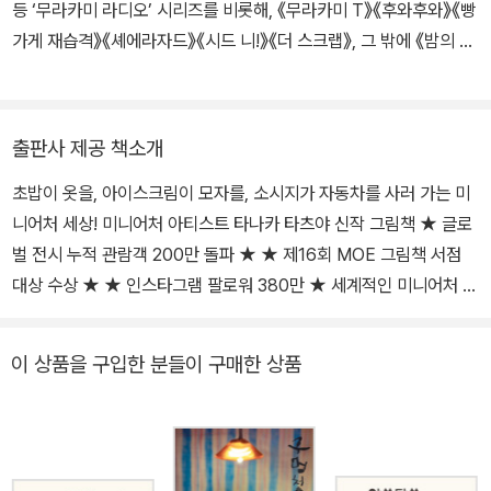
등 ‘무라카미 라디오’ 시리즈를 비롯해, 《무라카미 T》《후와후와》《빵
작품집을 펴냈다. 첫 그림책 『작고 작고 큰』으로 일본에서 제15회 M
가게 재습격》《셰에라자드》《시드 니!》《더 스크랩》, 그 밖에 《밤의 피
OE 그림책 서점 대상 입상과 신인상을 동시에 수상했다.
크닉》《퍼레이드》《종이달》《배를 엮다》《창가의 토토》《누구》 등 다수
의 작품을 우리말로 옮겼고, 《스타벅스 일기》《번역에 살고 죽고》《어
느 날 마음속에 나무를 심었다》 등을 썼다.
출판사 제공 책소개
초밥이 옷을, 아이스크림이 모자를, 소시지가 자동차를 사러 가는 미
니어처 세상! 미니어처 아티스트 타나카 타츠야 신작 그림책 ★ 글로
벌 전시 누적 관람객 200만 돌파 ★ ★ 제16회 MOE 그림책 서점
대상 수상 ★ ★ 인스타그램 팔로워 380만 ★ 세계적인 미니어처 아
티스트 타나카 타츠야 작가의 두 번째 그림책이 출간되었습니다. 첫
그림책 《작고 작고 큰》에서 평범한 사물을 유쾌한 상상력으로 재해석
이 상품을 구입한 분들이 구매한 상품
하는 과정을 그렸다면 신작 그림책 《초밥이 옷을 사러 갔어요》에서는
익숙한 사물들이 취향을 뽐내며 주체적으로 움직이는 미니어처 세상
을 선보입니다. 연어? 아니면 계란말이? 어떤 옷을 새로 살지 고민하
는 초밥, 유행이라는 녹차 맛 모자를 살펴보는 아이스크림, 머리를 깎