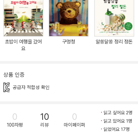
으러 미용실에 가는 연필, 따끈따끈한 찜통 사우나에 들어간 만
두……. 지금 내 눈앞에 놓인 물건들도 혹시 특별한 과정을 거쳐 지금
의 모습이 된 것은 아닐까요? 일상을 즐거운 설렘으로 채워 줄 미니
어처 세상이 펼쳐집니다. 일상을 설레는 상상으로 채우는 미니어처의
마법 세계적으로 활동하는 미니어처 아티스트 타나카 타츠야 작가는
초밥이 여행을 갔어
구멍청
알쏭달쏭 정리 정돈
첫 그림책 《작고 작고 큰》에서 평범한 사물이 전혀 다른 모습으로 변
요
신하는 과정을 그렸습니다. 누구나 한 번쯤은 떠올려 보았을지 모를
일상의 작은 상상들을 포착해서 미니어처 세상을 만들어 선보였지요.
이번 그림책 《초밥이 옷을 사러 갔어요》에서는 우리에게 익숙한 사물
상품 인증
들이 미니어처 세상의 주인공이 되어 나타났습니다. 내 눈앞에 놓인
공급자 적합성 확인
물건이 어떤 과정을 거쳐 지금의 모습이 되었을까? 라는 유쾌한 상상
력을 발휘해 현재의 완성된 모습에서 사물들이 겪었을 준비 과정을
생생한 미니어처로 재현했습니다. 연어를 입을지, 계란말이를 입을지
읽고 싶어요 2명
0
10
0
고민하는 초밥, 초코 맛 모자를 골랐다가 유행한다는 이야기에 녹차
읽고 있어요 1명
맛 모자를 살펴보는 아이스크림, 머리를 깎으러 미용실에 간 연
100자평
리뷰
마이페이퍼
읽었어요 17명
필……. 평소 특별히 주의를 기울이지 않고 마주해 온 익숙한 사물들