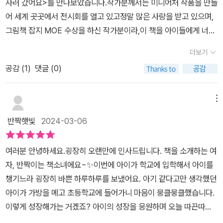
사러 갔어요>를 만나보았습니다.작가분께서는 미니어처 작품을 만들
어 세계 곳곳에서 전시회를 열고 있고정말 많은 사랑을 받고 있으며,
그림책 잡지 MOE 수상을 하신 작가분이라,이 책을 아이들에게 너무
보여주고 싶었어요.무엇보다 책 표지부터가 눈을 사로잡지 않습니
더보기
까?저희 아이들도 저와 같은 마음이였나봐요.책을 보자마자 '내가 좋
공감 (
1
)
댓글 (0)
아하는 초밥이네?' 하면서 정말 반가워하더라구요.초밥이 옷을 사러
갔습니다.쭉 진열된 옷을 보세요.연어 옷도 있고, 고등어 옷도 있고 정
말 다양한 옷이 준비되어 있어요.심짐어 세일하는 품목도 보여요.저
메뉴
희 눈에는 그저 귀엽기만한데 초밥은 엄청 진지하게 옷을 고르고 있
반짝햇빛
2024-03-06
네요어떤 옷을 고를까요???아이스크림이 모자를 사러 갔어요.초코
모자, 바닐라 모자, 민트 모자 등아이스크림을 위한 다양한 모자가 진
여러분 안녕하세요.굉장히 오랜만에 인사드립니다. 책을 소개하는 여
열되어 있어요.아이스크림의 마음에 쏙 드는 모자는 어떤걸까요?머
자, 반짝이는 책소녀에요~✨️이번에 아이가 학교에 입학해서 아이를
리를 깍으러 미용실로 간 연필의 대변신,찜통 사우나로 들어간 만두
챙기느라 굉장히 바쁜 하루하루를 보냈어요. 아기 같다고만 생각했던
의 모습,자동차를 고르러 간 소시지,다양하고 우리가 익숙한 존재들
아이가 가방을 메고 초등학교에 들어가니 마음이 뭉클뭉클했습니다.
이 변신하기 위해 신중하게 고르는 모습을 보며 '아니, 초밥이 옷을 입
이렇게 성장해가는 거겠죠? 아이의 성장을 응원하며 오늘 따끈따끈
는다고? 소시지가 자동차를 고른다고?'생각지도 못한, 신선한 소재
한 책을 들고 왔어요. <초밥이 옷을 사러 갔어요> 라는 책입니다. 초