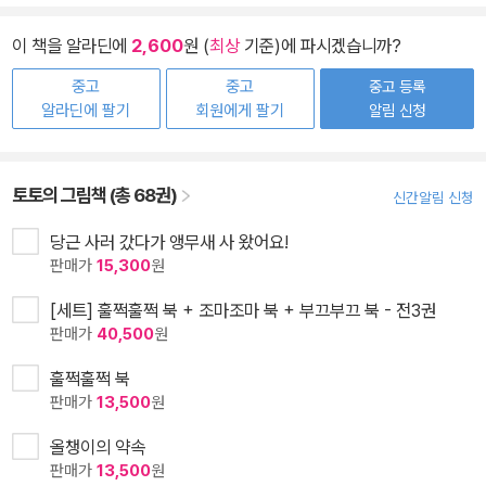
이 책을 알라딘에
2,600
원 (
최상
기준)에 파시겠습니까?
중고
중고
중고 등록
알라딘에 팔기
회원에게 팔기
알림 신청
토토의 그림책 (총 68권)
신간알림 신청
당근 사러 갔다가 앵무새 사 왔어요!
판매가
15,300
원
[세트] 훌쩍훌쩍 북 + 조마조마 북 + 부끄부끄 북 - 전3권
판매가
40,500
원
훌쩍훌쩍 북
판매가
13,500
원
올챙이의 약속
판매가
13,500
원