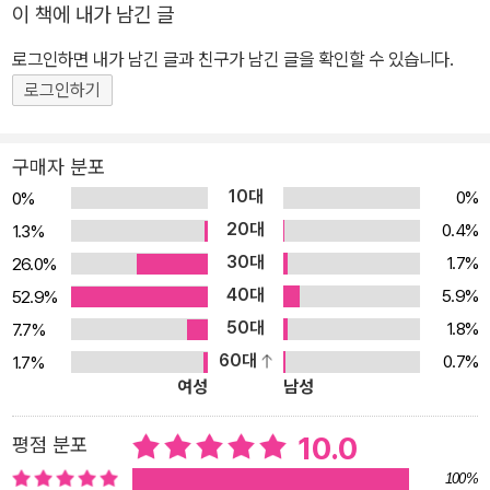
이 미니어처 세상에서는 주체적으로 움직이는 존재로 다시 태어났습
이 책에 내가 남긴 글
니다. 인간에게 선택받고, 일방적으로 사용되던 사물들은 각자의 취
로그인하면 내가 남긴 글과 친구가 남긴 글을 확인할 수 있습니다.
향을 뽐내며 미니어처 세상을 활보합니다. 오늘 사용한 연필과 펜은
로그인하기
무슨 색 옷을 입고 있었나요? 간식으로 고른 아이스크림은 무슨 맛이
었나요? 소시지가 들어 있는 빵에 어떤 소스를 넣었나요? 아이스크
림이 모자를 고르고, 소시지가 자동차를 사러 가는 미니어처 세상을
구매자 분포
만나고 나면 우리의 일상이 즐거운 상상으로 가득해질 거예요. 할아
10대
0%
0%
버지와 강아지의 술래잡기 장면 속에 펼쳐지는 또 다른 이야기 책을
20대
0.4%
1.3%
펼치면 초밥이 흘린 밥알을 따라 걸어가는 한 마리 개가 보입니다. 어
30대
1.7%
26.0%
디에서 나타난 개인지는 표지를 잘 들여다보면 알 수 있어요. 미니어
40대
5.9%
52.9%
처 세상을 누비며 장면마다 등장하는 개와 할아버지의 술래잡기도 또
50대
1.8%
7.7%
하나의 재미를 선사합니다. 사물들이 복닥복닥 가득한 미니어처 세상
60대
0.7%
1.7%
은 책을 펼칠 때마다 새로운 장면으로 눈길을 잡아끌어요. 등장하는
여성
남성
여러 사물이 품은 저마다의 이야기를 상상하며 읽어 보세요. 나라면
어떤 사물을 주인공 삼아 장면을 꾸몄을까 상상하면서 미니어처 세상
10.0
평점 분포
을 즐겨 보세요. 매번 자신의 작품에 등장하는 작가의 미니어처도 놓
100%