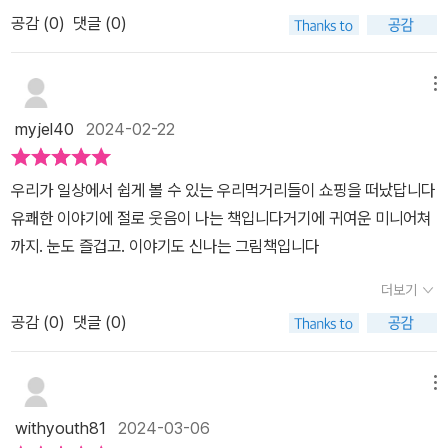
책 '초밥이 옷을 사러 갔어요'에요 선글라스를 끼고 당당하게 걸어가
를 느낄 수 있는데​지우개 의자,집게 쓰레받기,투명 자 유리창 등​슬쩍
는 세계 곳곳에서 미니어처 작품 전시회를 개최했고, 우리나라에서도
공감 (
0
)
댓글 (0)
는 초밥의 모습을 보자마자 루나의 웃음이 터졌는데요 초밥 접시로
보면 모르고 넘어갈 수 있는 디테일이여기저기 숨겨져있기 때문인 거
열렬한 반응으로 전시를 했다고 하니 저도 아이들 데리고 전시회를
만든 도심 풍경을 배경으로 당당히 걸어가는 멋쟁이 초밥의 모습은
같아요.​뭔가 아이랑 서로 새로운 걸발견할 때마다 보물을 찾은 듯한
가보고 싶네요. 2024년 3월 2일부터 국내 전시도 정말 기대가 됩니
제가 보아도 귀엽고 웃음이 났어요 분명 초밥인데 이렇게 당당하고
메뉴
쾌감이 있더라고요.숨은 그림 찾기 책도 아닌데계속 샅샅이 꼼꼼하게
다 ^^ 책 속에서 작가 미니어처를 찾은 우리! 어디 있는지 궁금하시
멋진 모습이라니 루나는 너무 귀여워서 실제로 이런 초밥 친구가 있
살펴보게 되는매력적인 그림책!!​초밥이 옷을 사러 갔어요​익숙한 물건
myjel40
2024-02-22
죠? 책 속에서 작가의 미니어처까지 꼭 찾아보세요~ 정말 한 권으로
으면 좋겠다고 하더라고요 기존 작품 '작고 작고 큰'에서는 우리 주변
속 새로운 재미를 알려준답니다.출판사에서 도서를 제공받아아이와
다양한 이야기를 읽을 수 있는 재미있는 그림책이랍니다 ^^
에서 흔히 볼 수 있는 소재들을 가지고 아이디어 넘치는 미니어처 세
함께 읽고 솔직하게 작성한 리뷰입니다.​
우리가 일상에서 쉽게 볼 수 있는 우리먹거리들이 쇼핑을 떠났답니다
상을 만들었다면 이번 작품에서는 귀여운 미니어처 친구들이 자신들
유쾌한 이야기에 절로 웃음이 나는 책입니다거기에 귀여운 미니어쳐
의 취향을 십분 발휘하여 개성 넘치는 미니어처 세상을 만들었어요표
까지. 눈도 즐겁고. 이야기도 신나는 그림책입니다
지에 등장하는 건 초밥 뿐이지만 사실 이 책에는 초밥 이외에도 많은
사물들이 등장해요 어떤 맛 모자를 살까 고민하는 아이스크림부터 머
더보기
리를 하러 미용실에 가는 연필 등등 한순간도 눈을 뗄 수 없게 만드는
공감 (
0
)
댓글 (0)
미니어처 친구들이 잔뜩 등장하지요 페이지를 넘길 때마다 이번에는
또 어떤 친구가 나올까 기대하게 되고 상상하지 못했던 미니어처 사
메뉴
물들의 반전 모습에 웃음이 터지기도 했어요​루나 역시 거의 책 속에
빨려들어가는 듯한 모습으로 집중해서 책을 읽었어요 오늘은 어떤 옷
withyouth81
2024-03-06