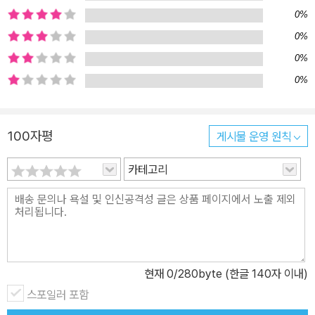
치지 말고 찾아보세요! 미니어처 아티스트 타나카 타츠야 타나카 타
0%
츠야 작가는 2011년부터 ‘미니어처 캘린더’라는 이름으로 하루도 빠
0%
짐없이 미니어처 작품을 만들어 SNS에 발표해 온 미니어처 아티스
0%
트입니다. 세계 곳곳에서 미니어처 작품 전시회를 개최했고, 전시회
0%
를 찾은 관람객은 2022년에 이미 200만 명을 돌파했습니다. 2021
년에 한국에서 처음 열린 전시회는 관객들의 열렬한 반응으로 두 번
이나 전시를 연장했고, 서울에 이어 부산에서도 전시회가 열렸습니
100자평
게시물 운영 원칙
다. 타나카 타츠야 작가의 첫 그림책 《작고 작고 큰》은 출간 즉시 독
자들의 관심과 큰 호평을 받았고, 그림책 잡지 <MOE>에서 선정하
카테고리
는 일본 그림책 서점 ‘대상’과 ‘신인상’을 동시에 수상하며 주목받았습
니다. 첫 그림책이 한국에 소개되었을 때는 각별한 솜씨로 제목에 들
어간 한글로 미니어처 작품을 만들어 본문에 수록했고, 한국 독자들
에게 보내는 메시지도 표지에 수록했습니다. 이번 신작 그림책 역시
<MOE> 그림책 서점 대상을 수상하며 독자들의 열광적인 반응을 얻
현재
0
/280byte (한글 140자 이내)
고 있습니다. 끊임없이 새로운 아이디어를 선보이는 타나카 타츠야
스포일러 포함
작가의 미니어처 세상을 그림책으로 만나 보세요.