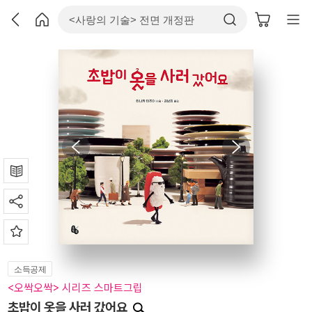
소득공제
<오싹오싹> 시리즈 스마트그립
초밥이 옷을 사러 갔어요