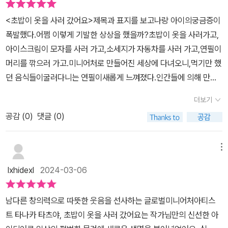
을 입을까 고민하는 초밥에게 옷을 골라주기도 하고요 초밥이 쇼핑하
는 부분을 너무 재미있어해서 보고 또 보았는데요 덕분에 앞으로 초
<초밥이 옷을 사러 갔어요>제목과 표지를 보고나랑 아이의궁금증이
밥먹을 때 마다 루나가 책 속의 초밥 이야기를 꺼낼 것 같아요​그리고
폭발했다.어쩜 이렇게 기발한 상상을 했을까?초밥이 옷을 사러가고,
초밥 이외에도 책 속에는 다양한 사물들이 등장하는데요 음식 친구들
아이스크림이 모자를 사러 가고,소세지가 자동차를 사러 가고,연필이
뿐만 아니라 선물 상자나 연필도 있고 주변에서 쉽게 볼 수 있는 사물
머리를 깎으러 가고.미니어처로 만들어진 세상에 다녀오니,먹기만 했
들이 총 출동해서 아이의 상상력과 창의력을 자극했어요 타나카 타츠
던 음식들이굴러다니는 연필이새롭게 느껴졌다.인간들에 의해 만들
야 작가님의 작품들은 아기자기하고 귀여워서 아이들이 더욱 좋아하
어진 것들인데이 세상에서는자기 의지로 꾸미고, 선택을 하는 것이의
더보기
는 것 같아요 아기들이 보아도 알록달록 재미있고 흥미로울 뿐 아니
미 있는 것 같다.초밥이 옷을 사고 나오는 장면에서옷만 산 것이 맞나
라 어른들도 좋아하는 미니어처 작품들이 대거 등장해서 다양한 나잇
공감 (
0
)
댓글 (0)
싶었다.옷 말고 바뀐 것이 있는데,잘 찾아보시길^^그리고그림을 넘기
대의 아이들이 재미있고 흥미있게 볼 수 있는 그림책이라는 생각이
다 보면모든 가게에서한 할아버지와 강아지를 볼 수 있다.이 할아버
들었어요​특히 책을 모두 읽고 난 뒤에는 나라면 어떤 미니어처 작품
지와 강아지의 정체는 무엇인가궁금했는데....보다보니 그 이유를 알
메뉴
을 만들어볼까 생각하는 시간이 참 재미있었는데요 보통 책의 줄거리
것 같다.아이는신기하고 재미있다고이런 상상을 한 작가님이 대단하
lxhidexl
2024-03-06
나 수학 문제 같은 걸 물어보면 찡그리는 아이라도 작가님의 책을 읽
시다며책장을 넘겼고,어떤 것들이 무엇을 할지근처 사물들을 관찰하
은 뒤 펼쳐보는 상상의 나래는 정말 재미있어 할 거에요 루나는 자기
고상상하기 시작했다.아이들의 상상력을 자극하고스스로 새로운 상
남다른 창의력으로 따뜻한 웃음을 선사하는 글로벌미니어처아티스
가 좋아하는 초코소라빵으로 기차를 만들어서 안에 사탕 친구들을 태
상을 하게 만들어 주는 책인 것 같다.그리고옷 사러 갈 때,머리 깎으러
트 타나카 타츠야, 초밥이 옷을 사러 갔어요는 작가님만의 신선한 아
우겠다며 즐거워 했는데요 강요하지 않아도 혼자서 이것 저것 상상하
갈 때,샌드위치를 만들거나 살 때만두를 먹을 때 등등생활 속에서이