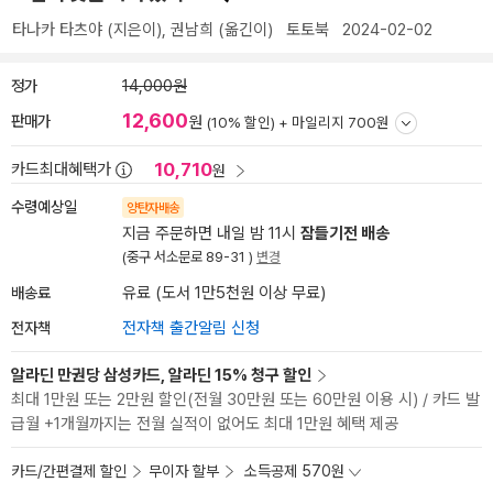
타나카 타츠야
(지은이),
권남희
(옮긴이)
토토북
2024-02-02
정가
14,000원
12,600
판매가
원
(10% 할인) +
마일리지 700원
10,710
카드최대혜택가
원
수령예상일
양탄자배송
지금 주문하면 내일 밤 11시
잠들기전 배송
(중구 서소문로 89-31 )
변경
배송료
유료 (도서 1만5천원 이상 무료)
전자책
전자책 출간알림 신청
알라딘 만권당 삼성카드, 알라딘 15% 청구 할인
최대 1만원 또는 2만원 할인(전월 30만원 또는 60만원 이용 시) / 카드 발
급월 +1개월까지는 전월 실적이 없어도 최대 1만원 혜택 제공
카드/간편결제 할인
무이자 할부
소득공제 570원