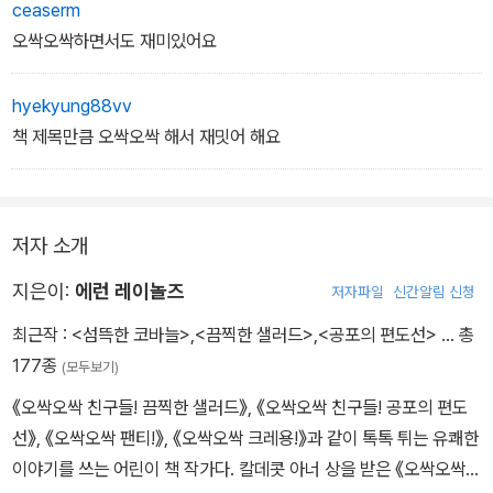
ceaserm
오싹오싹하면서도 재미있어요
hyekyung88vv
책 제목만큼 오싹오싹 해서 재밋어 해요
저자 소개
지은이:
에런 레이놀즈
저자파일
신간알림 신청
최근작 :
<섬뜩한 코바늘>
,
<끔찍한 샐러드>
,
<공포의 편도선>
… 총
177종
(모두보기)
《오싹오싹 친구들! 끔찍한 샐러드》, 《오싹오싹 친구들! 공포의 편도
선》, 《오싹오싹 팬티!》, 《오싹오싹 크레용!》과 같이 톡톡 튀는 유쾌한
이야기를 쓰는 어린이 책 작가다. 칼데콧 아너 상을 받은 《오싹오싹