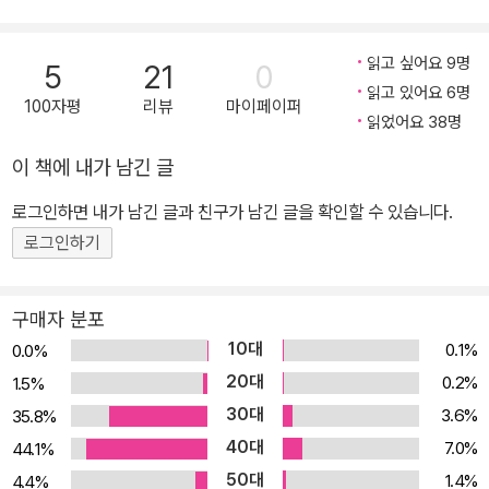
어요. 그 그림은 섬뜩한 걸작이었죠. 재스퍼는 결국 크레용을 들고 지
하실 계단을 내려가 가장 어두운 구석에 있는 먼지 쌓인 상자에 크레
읽고 싶어요 9명
5
21
0
용을 넣어 버립니다. 그런데 다음 날 아침! 크레용이 필통에 돌아와 있
읽고 있어요 6명
었어요! 으스스하고 무시무시하고 오싹한 일이 벌어진 거예요! 이제
100자평
리뷰
마이페이퍼
읽었어요 38명
어떤 일이 벌어질까요? 재스퍼와 크레용의 두근두근 오싹오싹 모험
이야기를 들어 보세요! 오싹오싹 시리즈의 매력 속으로 어린이들의
이 책에 내가 남긴 글
생활은 모험의 연속입니다. 새로운 것을 만나고, 배우고, 깨우치고, 연
로그인하면 내가 남긴 글과 친구가 남긴 글을 확인할 수 있습니다.
습해야 하지요. 도전하고, 겪고, 수용하며 아이들이 성장합니다. 《오
로그인하기
싹오싹 팬티!》속 재스퍼가 자기 속옷을 스스로 고르고, 버리기도 하
고, 팬티가 자꾸만 돌아와서 겁을 내고, 당황하다가 결국 팬티와 화해
하는 것처럼, 《오싹오싹 크레용!》의 재스퍼가 크레용의 도움으로 노
구매자 분포
력 없는 성취를 맛보지만 끝내 헤어지기로 결심하는 것처럼요. 어쩌
10대
0.1%
0.0%
면 그래서 아이들이 재스퍼에게 일어난 조금은 으스스하고 신기한 일
20대
0.2%
1.5%
에 열광하는지도 모르겠어요. 무섭지만 재미있고, 특별하지만 공감할
30대
3.6%
35.8%
수 있는 이야기니까요. 프레임 안에서 흑백으로 펼쳐지는 일상에 크
40대
7.0%
44.1%
레용이 강렬한 보랏빛으로 등장합니다. 보랏빛은 이내 재스퍼의 일상
50대
1.4%
4.4%