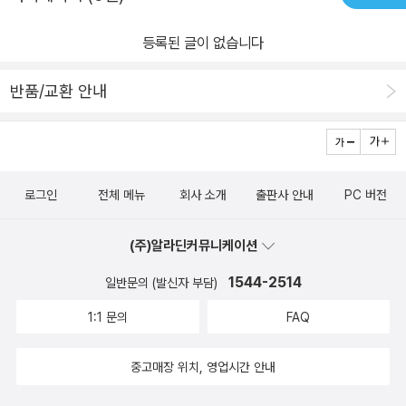
잘하게 만드는 도구보다는, 잘 못해도 내 힘으로 하는 걸 선택하겠다.
등록된 글이 없습니다
그래도 내가 잘 표현하지 못하는 부분을, 내 마음을 글로 잘 표현해준
다면, 솔직하게 적어준다면, 그건 또 괜찮을 것 같기도 하고.전에 잠시
반품/교환 안내
읽다 접은 [저주토끼](공포소설인지 모르고 읽었다.) ‘머리‘가 생각나
기도 했다.
로그인
전체 메뉴
회사 소개
출판사 안내
PC 버전
(주)알라딘커뮤니케이션
1544-2514
일반문의 (발신자 부담)
1:1 문의
FAQ
중고매장 위치, 영업시간 안내