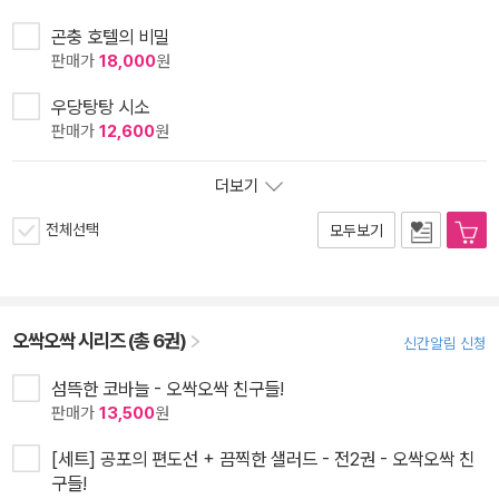
곤충 호텔의 비밀
판매가
18,000
원
우당탕탕 시소
판매가
12,600
원
더보기
전체선택
모두보기
오싹오싹 시리즈 (총 6권)
신간알림 신청
섬뜩한 코바늘 - 오싹오싹 친구들!
판매가
13,500
원
[세트] 공포의 편도선 + 끔찍한 샐러드 - 전2권 - 오싹오싹 친
구들!