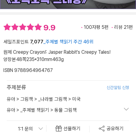
9.9
100자평 5편
리뷰 21편
세일즈포인트
7,077
_주제별 책읽기 주간 46위
원제 Creepy Crayon!: Jasper Rabbit's Creepy Tales!
양장본
48쪽
235*310mm
463g
ISBN 9788964964767
주제분류
신간알림 신청
유아
>
그림책
>
_나라별 그림책
>
미국
유아
>
_주제별 책읽기
>
동물 그림책
선물하기
공유하기