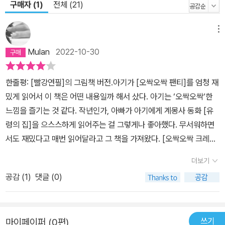
구매자 (1)
전체 (21)
메뉴
Mulan
2022-10-30
한줄평: [빨강연필]의 그림책 버전.아기가 [오싹오싹 팬티]를 엄청 재
밌게 읽어서 이 책은 어떤 내용일까 해서 샀다. 아기는 ‘오싹오싹‘한
느낌을 즐기는 것 같다. 작년인가, 아빠가 아기에게 계몽사 동화 [유
령의 집]을 으스스하게 읽어주는 걸 그렇게나 좋아했다. 무서워하면
서도 재밌다고 매번 읽어달라고 그 책을 가져왔다. [오싹오싹 크레
용!]도 그래서 좋아하는 것 같다고 생각한다.[빨강연필]도 비슷한 내
더보기
용이다. 이 책의 저자가 [빨강연필]을 보고 쓴 게 아닐까 생각할 정도
공감 (
1
)
댓글 (0)
였다. 다른 점이 있다면, [빨강연필]에서는 관계를 다루고 있다. 즉,
다른 사람과의 갈등도 다룬다. 뭐든지 잘하게 만드는 크레용(또는 연
필)이 있다면 어떨까. 내 힘으로 무언가를 해내고 싶은 나는, 내 생각
쓰기
마이페이퍼 (0편)
을 자유롭게 쓰는 게 중요한 나는, 이 크레용이 싫을 것 같다. 뭐든지