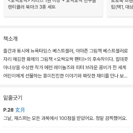
<오싹오싹> 시리즈 1권 이상 + 오싹오싹 친구들
토토북 브랜
렌티큘러 북마크 3종 세트
립(택1, 대
책소개
출간과 동시에 뉴욕타임스 베스트셀러, 아마존 그림책 베스트셀러로
자리 매김한 화제의 그림책 <오싹오싹 팬티!>의 후속작이다. 칼데콧
아너상을 수상한 작가 에런 레이놀즈와 피터 브라운 콤비가 전 세계
어린이에게 선물하는 흥미진진한 이야기와 짜릿한 재미를 만나 보자.
토끼 재스퍼가 우연히 보라색 크레용을 얻은 뒤로 재스퍼의 일상은
밑줄긋기
놀랍게 변한다. 그림 그리는 거 빼고는 잘하는 게 없던 재스퍼가 받아
쓰기도 척척, 수학숙제도 척척 해낸다. 크레용은 어쩐지 즐거워 보이
P.28
玄月
고, 재스퍼는 왠지 불안하다. 재스퍼와 크레용은 오래오래 잘 지낼 수
그날, 재스퍼는 모든 과목에서 100점을 받았어요. 정말 끔찍했어요.
있을까?