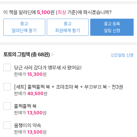
이 책을 알라딘에
5,100
원 (
최상
기준)에 파시겠습니까?
중고
중고
중고 등록
알라딘에 팔기
회원에게 팔기
알림 신청
토토의 그림책 (총 68권)
신간알림 신청
당근 사러 갔다가 앵무새 사 왔어요!
판매가
15,300
원
[세트] 훌쩍훌쩍 북 + 조마조마 북 + 부끄부끄 북 - 전3권
판매가
40,500
원
훌쩍훌쩍 북
판매가
13,500
원
올챙이의 약속
판매가
13,500
원