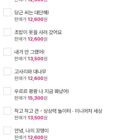
당근 씨는 대단해!
판매가
12,600
원
초밥이 옷을 사러 갔어요
판매가
12,600
원
내가 안 그랬어!
판매가
13,500
원
고사리와 대나무
판매가
12,600
원
우르르 쾅쾅 나 지금 화났어!
판매가
15,300
원
작고 작고 큰 - 상상력 놀이터 · 미니어처 세상
판매가
13,500
원
안녕, 나의 꼬맹이
판매가
12,600
원