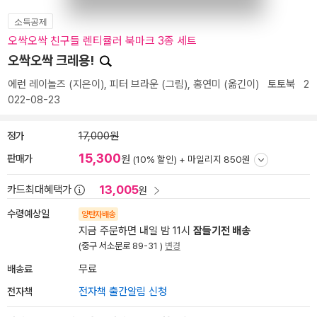
소득공제
오싹오싹 친구들 렌티큘러 북마크 3종 세트
오싹오싹 크레용!
에런 레이놀즈
(지은이),
피터 브라운
(그림),
홍연미
(옮긴이)
토토북
2
022-08-23
정가
17,000원
15,300
판매가
원
(10% 할인) +
마일리지 850원
13,005
카드최대혜택가
원
수령예상일
양탄자배송
지금 주문하면 내일 밤 11시
잠들기전 배송
(중구 서소문로 89-31 )
변경
배송료
무료
전자책
전자책 출간알림 신청