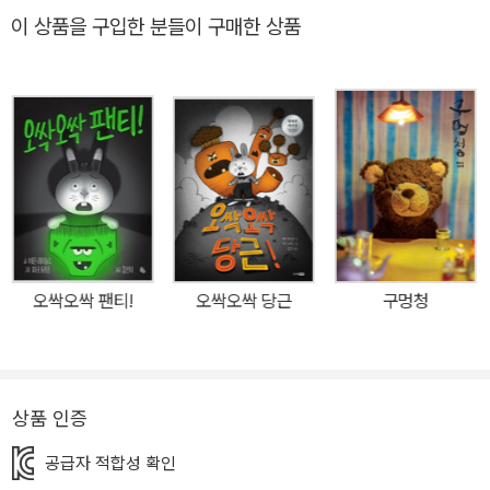
랍게 변하지요. 그림 그리는 거 빼고는 잘하는 게 없던 재스퍼가 받아
이 상품을 구입한 분들이 구매한 상품
쓰기도 척척, 수학숙제도 척척 해냅니다. 크레용은 어쩐지 즐거워 보
이고, 재스퍼는 왠지 불안하지요. 재스퍼와 크레용은 오래오래 잘 지
낼 수 있을까요? 칼데콧 아너상을 수상한 작가 에런 레이놀즈와 피터
브라운 콤비가 전 세계 어린이에게 선물하는 흥미진진한 이야기와 짜
릿한 재미를 만나 보세요! 두근두근 흥미진진 오싹오싹 크레용 소동
토끼 재스퍼는 학교에서 공부하는 게 즐겁지 않았어요. 미술 시간 말
고는 공부가 어렵고 힘들었죠. 그러던 어느 날, 재스퍼는 집에 가는 길
에 웬 크레용을 발견했어요. 보라색에, 새것처럼 끝이 뾰족하고, 완벽
한 크레용이었어요. 그때부터 재스퍼의 일상이 변했어요. 공부를 하
오싹오싹 팬티!
오싹오싹 당근
구멍청
나도 안 했지만 보라색 크레용으로 받아쓰기를 보면 100점이었어요.
그뿐인가요? 수학 시험지 앞에서도 크레용만 손에 잡으면 갑자기 모
든 문제가 쉽게 느껴졌지요. 하지만 좋기만 한 건 아니었어요. 크레용
이…… 재스퍼에게 말을 걸기 시작했거든요. 재스퍼는 오싹오싹했어
상품 인증
요. 혼자 그림을 그리고 싶어도 크레용이 또르르 굴러와 말을 걸고, 필
공급자 적합성 확인
통에 넣고 지퍼를 잠가 보아도 크레용은 어느 새 그림을 그려 놓곤 했