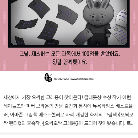
세상에서 가장 오싹한 크레용이 찾아온다! 칼데콧상 수상 작가 에런
레이놀즈와 피터 브라운의 만남 출간과 동시에 뉴욕타임스 베스트셀
러, 아마존 그림책 베스트셀러로 자리 매김한 화제의 그림책 《오싹오
싹 팬티!》의 후속작, 《오싹오싹 크레용》이 드디어 찾아왔습니다. 토
끼 재스퍼가 우연히 보라색 크레용을 얻은 뒤로 재스퍼의 일상은 놀