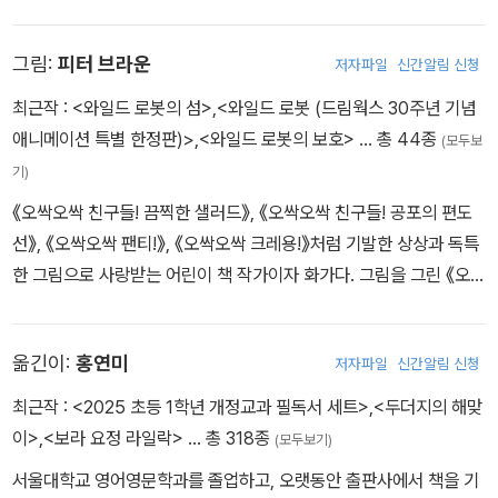
당근》을 비롯해 《초능력 영웅 학교》, 《닭들과 살사 소스》, 《오오오!》
등 어린이를 위해 서른 권이 넘는 책을 썼다.
그림:
피터 브라운
저자파일
신간알림 신청
최근작 :
<와일드 로봇의 섬>
,
<와일드 로봇 (드림웍스 30주년 기념
애니메이션 특별 한정판)>
,
<와일드 로봇의 보호>
… 총 44종
(모두보
기)
《오싹오싹 친구들! 끔찍한 샐러드》, 《오싹오싹 친구들! 공포의 편도
선》, 《오싹오싹 팬티!》, 《오싹오싹 크레용!》처럼 기발한 상상과 독특
한 그림으로 사랑받는 어린이 책 작가이자 화가다. 그림을 그린 《오싹
오싹 당근》으로 칼데콧 아너 상을, 쓰고 그린 《호랑이 씨 숲으로 가
다》로 보스턴글로브 혼 북 상을 받았다. 그 밖에 《와일드 로봇》, 《선
옮긴이:
홍연미
저자파일
신간알림 신청
생님은 몬스터!》, 《나랑 친구하자》 등을 쓰고 그렸다.
최근작 :
<2025 초등 1학년 개정교과 필독서 세트>
,
<두더지의 해맞
이>
,
<보라 요정 라일락>
… 총 318종
(모두보기)
서울대학교 영어영문학과를 졸업하고, 오랫동안 출판사에서 책을 기