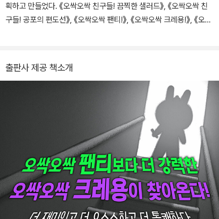
획하고 만들었다. 《오싹오싹 친구들! 끔찍한 샐러드》, 《오싹오싹 친
구들! 공포의 편도선》, 《오싹오싹 팬티!》, 《오싹오싹 크레용!》, 《오싹
오싹 당근》, 《기분을 말해 봐!》, 《작은 집 이야기》, 《동생이 태어날 거
야》, 《도서관에 간 사자》, 《온 세상 생쥐에게 축복을!》 등 수많은 책
을 우리말로 옮겼다.
출판사 제공 책소개