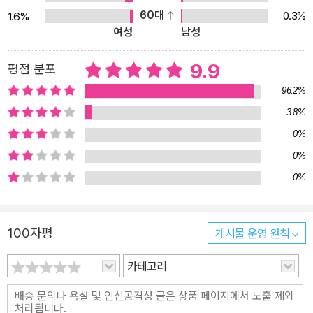
을 흔들어 놓아요. 보랏빛이 점점 커질수록 재스퍼는 불편하고 불안
60대
0.3%
1.6%
해지지요. 강렬한 색 대비가 이야기의 긴장감을 또렷하게 전달합니
여성
남성
다. 또한 한 바닥 전체를 차지하는 프레임과 한 화면을 작게 쪼갠 프레
임이 다채롭게 쓰여서 이야기를 더욱 흥미롭게 만들어 줍니다. 재스
9.9
평점 분포
퍼의 생생한 표정이 그림책의 백미라고 할 수 있어요. 어려운 공부를
96.2%
할 때의 막막함, 크레용을 처음 보았을 때의 호기심, 얼결에 100점을
3.8%
맞았을 때의 찜찜한 기쁨, 크레용의 제멋대로 굴 때의 황당함과 크레
0%
용에게 느끼는 불안함이 고스란히 느껴져 독자들이 재스퍼의 이야기
0%
에 푹 빠지게 만들지요. 그리고 오싹오싹 시리즈에 나왔던 당근밭과
0%
눈부신 초록 팬티가 《오싹오싹 크레용!》에 깜짝 등장해서 전작을 읽
었던 독자들에게 특별한 기쁨을 선사합니다. 마음을 사로잡는 이야
기, 생생한 감정과 발랄한 유머가 느껴지는 그림과 함께 즐겁고 유쾌
100자평
게시물 운영 원칙
한 그림책 시간을 가져 보세요! 아, 《오싹오싹 팬티!》의 팬티처럼 《오
싹오싹 크레용!》이 재스퍼에게 돌아오냐고요? 너무나 재미있는 부분
카테고리
이라 답을 해 줄 수는 없지만 이것만은 말해 둘게요. 눈에 띄게 멋진
보라색 크레용을 만나면 조심하세요!