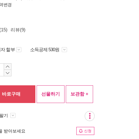
역변경
15)
리뷰(9)
자 할부
소득공제 530원
바로구매
선물하기
보관함 +
 팔기
림을 받아보세요
신청