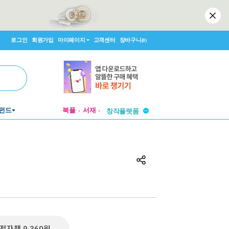
로그인
회원가입
마이페이지
고객센터
장바구니
(0)
투비컨티뉴드
펀드
북플
서재
창작플랫폼
투비컨티뉴드