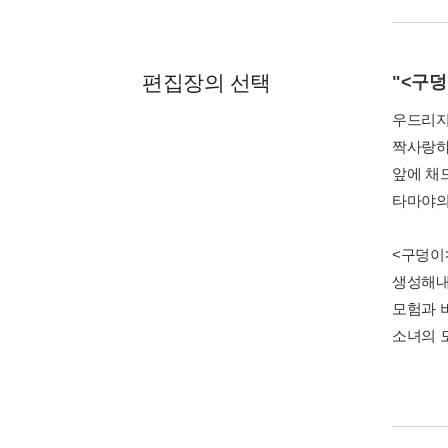
편집장의 선택
"<구덩
우드리지
짝사랑하
앞에 채
타마야의
<구덩이
생성해내
모험과 
소녀의 