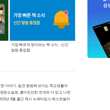
가장 빠르게 받아보는 책 소식 - 신간
경기컬처패스 1만원 
알림 총집합
진한 이야기. 일견 평범해 보이는 학교생활의
장편소설로, 흥미진진한 전개와 다 읽고 나면
015년 8월 출간 즉시 뉴욕타임스 베스트셀러