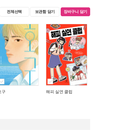
전체선택
보관함 담기
장바구니 담기
호구
해피 실연 클럽