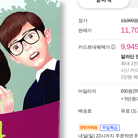
정가
13,000
11,7
판매가
9,94
카드최대혜택가
알라딘 
최대 1만
시) / 
1만원 
마일리지
650원(5
+ 5만원
배송료
유료 (도
양탄자배송
주말특급
내일(일) 22시까지 주문하면 8월