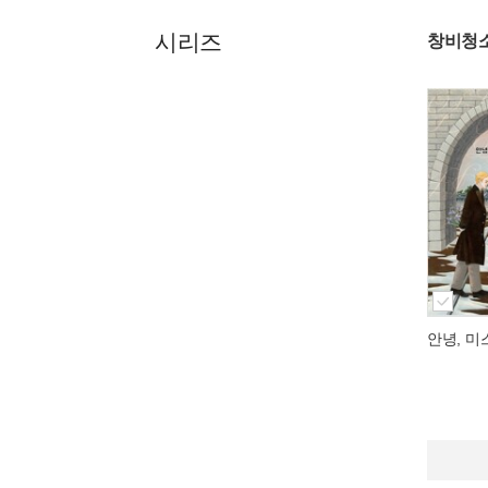
시리즈
창비청
안녕, 미