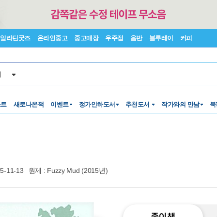
알라딘굿즈
온라인중고
중고매장
우주점
음반
블루레이
커피
서
스트
새로나온책
이벤트
정가인하도서
추천도서
작가와의 만남
북
5-11-13
원제 : Fuzzy Mud (2015년)
종이책