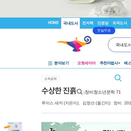
HOME
전자책
만권당
외국도서
국내도서
첫달무료
국내도
분야보기
오뒷세이아
추천마법사
베
소득공제
수상한 진흙
창비청소년문학 71
|
루이스 새커
(지은이),
김영선
(옮긴이)
창비
201