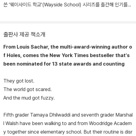
쓴 ‘웨이사이드 학교’(Wayside School) 시리즈를 출간해 인기를
얻었다. 로스쿨에 진학해 잠시 변호사 일을 하기도 했으나 본격적으
로 독자의 호평을 얻기 시작하면서 전업작가가 되었다. 현재 미국 어
린이와 청소년에게 가장 사랑받는 작가 가운데 한 사람으로, 1999년
출판사 제공 책소개
에 『구덩이』로 미국 어린이문학 최고 영예인 뉴베리 상을 받았다. 『못
From Louis Sachar, the multi-award-winning author o
믿겠다고?』 『수상한 진흙』, ‘마빈 레드포스트’(Marvin Redpost)
f
Holes,
comes the
New York Times
bestseller that's
시리즈 등 여러 어린이·청소년 책을 썼다.
been nominated for 13 state awards and counting
They got lost.
The world got scared.
And the mud got fuzzy.
Fifth grader Tamaya Dhilwaddi and seventh grader Marshal
l Walsh have been walking to and from Woodridge Academ
y together since elementary school. But their routine is disr