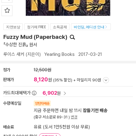
지연보상
정가제 FREE
소득공제
바인딩, 에디션 안내
Fuzzy Mud (Paperback)
『수상한 진흙』 원서
루이스 새커
(지은이)
Yearling Books
2017-03-21
정가
12,500원
8,120
판매가
원
(35% 할인) +
마일리지 90원
6,902
카드최대혜택가
원
수령예상일
양탄자배송
지금 주문하면 내일 밤 11시
잠들기전 배송
(중구 서소문로 89-31 )
변경
배송료
유료 (도서 1만5천원 이상 무료)