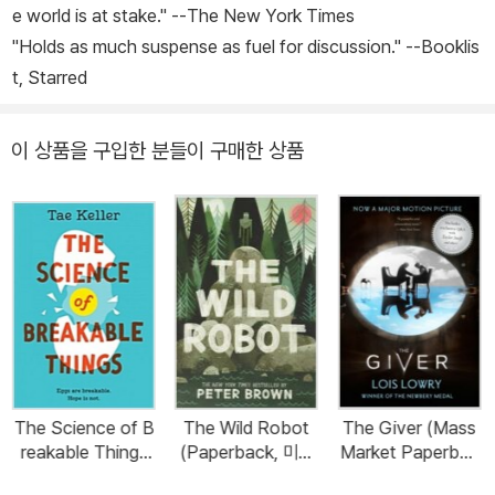
e world is at stake." --
The New York Times
"Holds as much suspense as fuel for discussion." --
Booklis
t
, Starred
이 상품을 구입한 분들이 구매한 상품
The Science of B
The Wild Robot
The Giver (Mass
reakable Things
(Paperback, 미국
Market Paperbac
(Paperback, DG
판)
k, 미국판, Internati