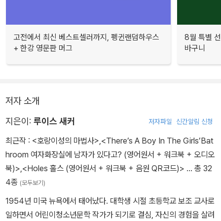
고전에서 최신 베스트셀러까지, 펭귄랜덤하우스
8월 특별 선
+ 한강 영문판 머그
바구니
저자 소개
지은이:
루이스 새커
저자파일
신간알림 신청
최근작 :
<호랑이성의 마법사>
,
<There’s A Boy In The Girls’Bat
hroom 여자화장실에 남자가 있다고? (영어원서 + 워크북 + 오디오
북)>
,
<Holes 홀스 (영어원서 + 워크북 + 음원 QR코드)>
… 총 32
4종
(모두보기)
1954년 미국 뉴욕에서 태어났다. 대학생 시절 초등학교 보조 교사로
일하면서 어린이청소년문학 작가가 되기로 결심, 자신의 경험을 살려