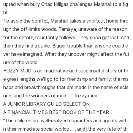
upted when bully Chad Hilligas challenges Marshall to a fig
ht.
To avoid the conflict, Marshall takes a shortcut home thro
ugh the off-limits woods. Tamaya, unaware of the reason
for the detour, reluctantly follows. They soon get lost. And
then they find trouble. Bigger trouble than anyone could e
ver have imagined. What they uncover might affect the fut
ure of the world.
FUZZY MUD is an imaginative and suspenseful story of th
e great lengths we'll go to for friendship and family, the mis
haps and breakthroughs that are made in the name of scie
nce, and the wonders of mud . . . fuzzy mud.
A JUNIOR LIBRARY GUILD SELECTION
A
FINANCIAL TIMES
BEST BOOK OF THE YEAR
"The children are well-realized characters and agents withi
n their immediate social worlds . . . and] the very fate of th