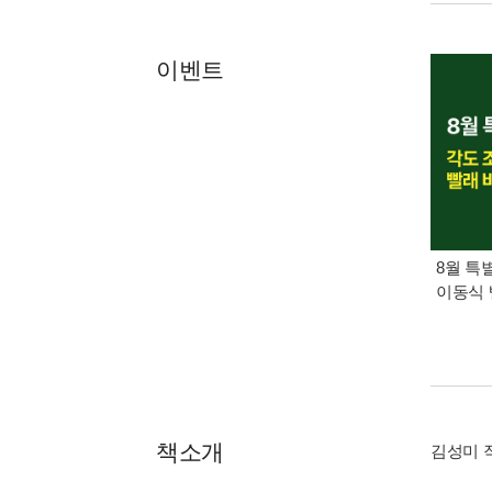
이벤트
8월 특
이동식 
책소개
김성미 작