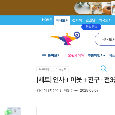
HOME
전자책
만권당
외국도서
국내도서
첫달무료
국내도
분야보기
오뒷세이아
추천마법사
베
무료배송
소득공제
[세트] 인사 + 이웃 + 친구 - 전
김성미
(지은이)
책읽는곰
2025-05-07