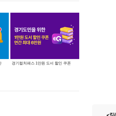
간
경기컬처패스 1만원 도서 할인 쿠폰
삼성카드가 쏜다! 알라