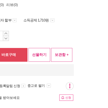
0)
리뷰(0)
자 할부
소득공제 1,710원
바로구매
선물하기
보관함 +
중고로 팔기
 등록알림 신청
림을 받아보세요
신청