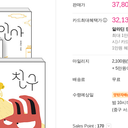
37,8
판매가
32,1
카드최대혜택가
알라딘 
최대 1만
시) / 
1만원 
마일리지
2,100원(
+ 5만원
배송료
무료
수령예상일
양탄자배
밤 10
(중구 서
Sales Point :
170