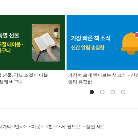
별 선물. 각도 조절 테이블 ·
가장 빠르게 받아보는 책 소식 - 신
빨래 바구니
알림 총집합
가의 <인사>, <이웃>, <친구> 세 권으로 구성된 세트.