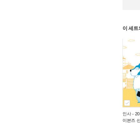
이 세트
인사
- 2
이븐즈 