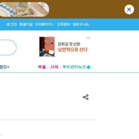
로그인
회원가입
마이페이지
고객센터
장바구니
(0)
투비컨티뉴드
펀드
북플
서재
창작플랫폼
투비컨티뉴드
원