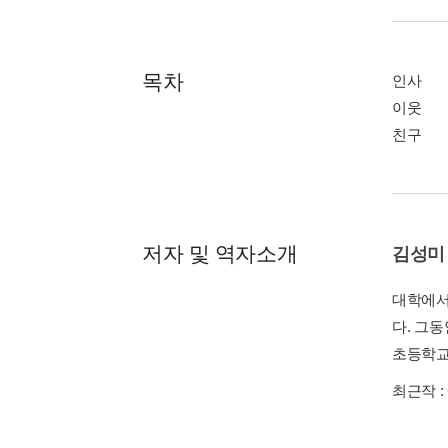
목차
인사
이웃
친구
저자 및 역자소개
김성미
대학에서
다. 그
초등학교
최근작 :