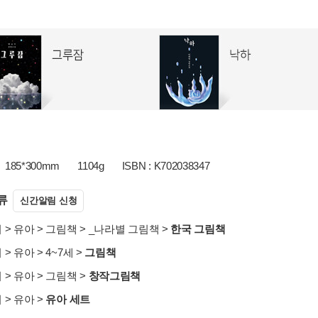
185*300mm
1104g
ISBN : K702038347
류
신간알림 신청
서
>
유아
>
그림책
>
_나라별 그림책
>
한국 그림책
서
>
유아
>
4~7세
>
그림책
서
>
유아
>
그림책
>
창작그림책
서
>
유아
>
유아 세트