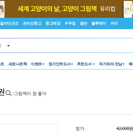
알라딘굿즈
온라인중고
중고매장
우주점
음반
블루레이
커피
서
스트
새로나온책
이벤트
정가인하도서
추천도서
작가와의 만남
북
3권
그림책이 참 좋아
|
정가
42,000