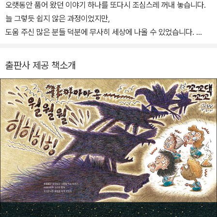
면, 후속작 《슈퍼 토끼》는 경주에 진 토끼의 뒷이야기를 통해 실패를
오랫동안 품어 왔던 이야기 하나를 또다시 조심스레 꺼내 놓습니다.
딛고 일어서는 법에 대해 들려준다. 지금은 강연 현장에서 만난 어린
늘 그렇듯 쉽지 않은 과정이었지만,
이들의 “작가님, 우리 이야기도 그림책으로 만들어 주세요!”라는 요
도움 주신 많은 분들 덕분에 무사히 세상에 나올 수 있었습니다.
청에 힘입어 어린이들의 고민과 갈등, 성장을 담은 〈장갑 초등학교〉
이 자리를 빌려 고마운 마음을 전합니다.
시리즈를 꾸준히 선보이고 있다. 〈장갑 초등학교〉 시리즈로 《잘했어,
버려지고, 지워지고, 감춰지고, 쓸모없다 여겨지는
출판사 제공 책소개
쌍둥이 장갑!》, 《용기를 내, 비닐장갑!》, 《욕심은 그만, 레이스 장갑!》,
주변의 모든 존재들에게 이 책을 바칩니다.
《거짓말이 뿡뿡, 고무장갑!》, 《질투는 아웃, 야구 장갑!》, 《네 꿈을 응
원해, 권투 장갑!》, 《끝까지 해 보자, 때밀이 장갑!》이 있으며, 그밖에
쓰고 그린 책으로 《으리으리한 개집》과 《밴드 브레멘》이 있다. 작가
의 대표작 《슈퍼 거북》과 《슈퍼 토끼》는 어린이 뮤지컬로 만들어져
큰 사랑을 받았고, 〈장갑 초등학교〉 시리즈 중 《용기를 내, 비닐장갑!》
은 초등학교 교과서에 수록되었다.