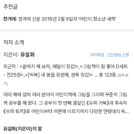
못하자 팔려갈 위기에 처한다. 사람 손에서 자라던 고양이는 혼자 살
추천글
아가는 법을 익힐 틈도 없이 길바닥에 버려졌다.
한겨레:
한겨레 신문 2018년 2월 9일자 '어린이.청소년 새책'
네 동물은 길에서 우연히 만나 함께 살길을 찾는다. 그 옛날 브레멘 음
악대를 롤모델 삼아서 말이다. 다행히 고양이는 사랑 노래만큼은 자
저자 소개
신 있다 하고, 개는 노래하고 싶지만 사람들 눈치를 보느라 꾹꾹 참아
왔다 한다. 닭은 퍼드덕퍼드덕 춤추는 걸 좋아하고, 말은 다가닥다가
지은이:
유설화
저자파일
신간알림 신청
각 말굽 소리를 내면 기분이 좋아진다고 한다. 그런데 사람들이 네 동
최근작 :
<끝까지 해 보자, 때밀이 장갑!>
,
<그림책이 참 좋아 D세트
물의 노래와 춤을 좋아해 줄까?
- 전25권>
,
<[빅북] 네 꿈을 응원해, 권투 장갑!>
… 총 123종
(모두보
기)
여러 해에 걸쳐 여러 분야의 어린이책에 그림을 그리며 꾸준히 그림
책 공부를 해 왔다. 그 공부의 첫 번째 결실인 《슈퍼 거북》과 후속작
《슈퍼 토끼》로 어린이부터 어른에 이르기까지 다양한 연령대의 독자
들에게 두루 사랑받고 있다. 전작 《슈퍼 거북》이 경주에서 토끼를 이
긴 거북이의 뒷이야기를 통해 나답게 사는 법에 대해 생각하게 한다
유설화(지은이)의 말