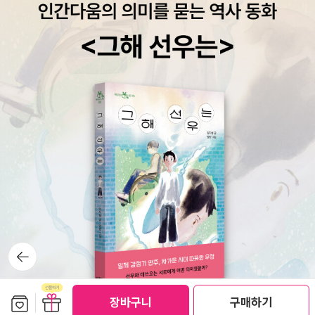
뒤로가
기
보관함담기
선물하기
장바구니
구매하기