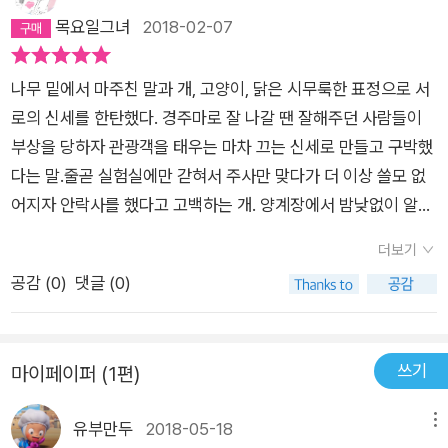
목요일그녀
2018-02-07
나무 밑에서 마주친 말과 개, 고양이, 닭은 시무룩한 표정으로 서
로의 신세를 한탄했다. 경주마로 잘 나갈 땐 잘해주던 사람들이
부상을 당하자 관광객을 태우는 마차 끄는 신세로 만들고 구박했
다는 말.줄곧 실험실에만 갇혀서 주사만 맞다가 더 이상 쓸모 없
어지자 안락사를 했다고 고백하는 개. 양계장에서 밤낮없이 알을
낳았는데 더 이상 알을 많이 낳지 못하자 어디론가 팔아버리려고
더보기
했다고 고백하는 닭. 사람 손에 자라다가 길에 버려진 고양이. 이
공감 (
0
)
댓글 (0)
들은 더 이상 사람들을 믿지 않겠다고 선언하고, 자신들이 잘 할
수 있는 걸 해보자고 의견을 모은다. 그렇게 시작된 동물들의 브
레멘 밴드! 나는 동물들을 무서워하는 편이고, 집에서 강아지나
쓰기
마이페이퍼 (1편)
고양이를 키우는 걸 좋아하지 않는다. 예윤이는 언제부턴가 강아
지랑 고양이를 키우고 싶다고 졸랐는데, 나나 신랑은 그때마다 아
유부만두
2018-05-18
메뉴
이에게 이렇게 말했다. '예윤이가 나중에 커서 스스로 강아지나