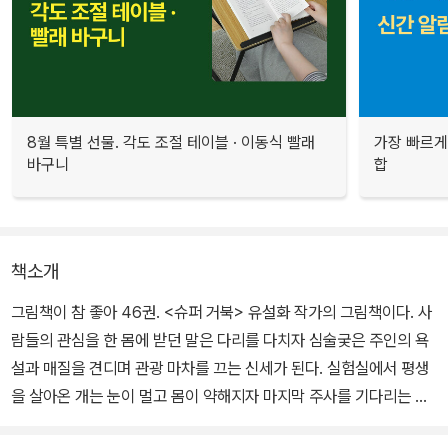
8월 특별 선물. 각도 조절 테이블 · 이동식 빨래
가장 빠르게
바구니
합
책소개
그림책이 참 좋아 46권. <슈퍼 거북> 유설화 작가의 그림책이다. 사
람들의 관심을 한 몸에 받던 말은 다리를 다치자 심술궂은 주인의 욕
설과 매질을 견디며 관광 마차를 끄는 신세가 된다. 실험실에서 평생
을 살아온 개는 눈이 멀고 몸이 약해지자 마지막 주사를 기다리는 처
지에 놓인다. 좁은 닭장에 갇혀 밤낮없이 알을 낳던 닭은 알을 잘 낳지