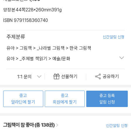
양장본
44쪽
228*260mm
391g
ISBN 9791158360740
주제분류
신간알림 신청
유아
>
그림책
>
_나라별 그림책
>
한국 그림책
유아
>
_주제별 책읽기
>
예술/문화
선물하기
공유하기
중고
중고
중고 등록
알라딘에 팔기
회원에게 팔기
알림 신청
그림책이 참 좋아 (총 138권)
신간알림 신청