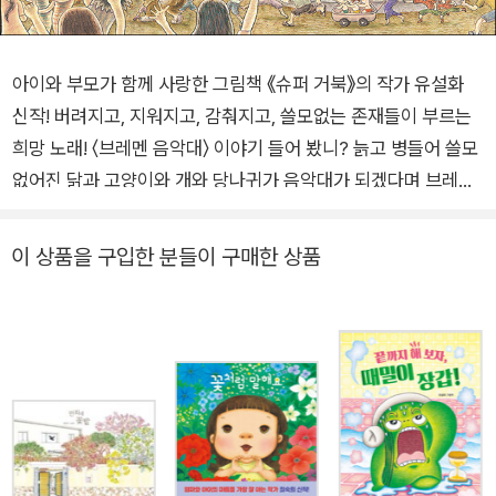
아이와 부모가 함께 사랑한 그림책 《슈퍼 거북》의 작가 유설화
신작! 버려지고, 지워지고, 감춰지고, 쓸모없는 존재들이 부르는
희망 노래! 〈브레멘 음악대〉 이야기 들어 봤니? 늙고 병들어 쓸모
없어진 닭과 고양이와 개와 당나귀가 음악대가 되겠다며 브레멘
으로 떠난 이야기 말이야. 우리도 브레멘 음악대랑 똑같아. 경주
마였다가 다리를 다쳐서 관광 마차를 끌게 된 말, 실험동물로 평
이 상품을 구입한 분들이 구매한 상품
생을 살아 온 개, 사람에게 버려진 고양이, 알을 잘 낳지 못해 팔
려 갈 뻔한 닭……. 사람들은 우리더러 쓸모없다 하지만 우리의 쓸
모는 우리가 찾을 거야! 우리가 어떻게 우리의 가치를 찾아 가는
지 따뜻한 눈길로 지켜봐 줘. 우리의 쓸모는 우리가 찾을 거야! 브
레멘 음악대가 세상에 알려진 지 2백 년 가까운 시간이 흘렀습니
다. 그런데 어째 동물들의 처지는 별반 달라진 것이 없어 보입니
다. 사람들의 관심을 한 몸에 받던 말은 다리를 다치자 심술궂은