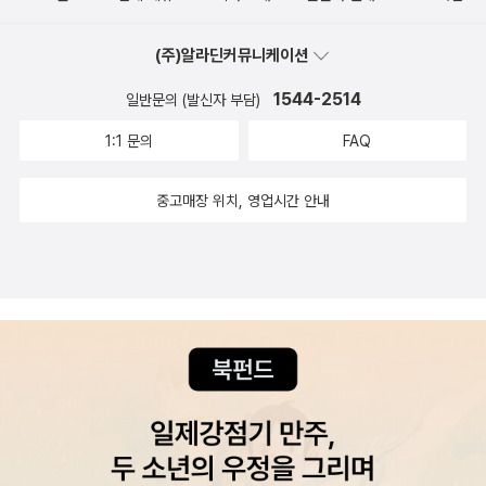
할 수 있을 것 같다. 동물을 좋아하는 아이들과 함께 읽기 좋은 그
이 언급된다)가 귀엽기도 하지만 이야기 초반의 비판정신이 사라
림책이다.예윤이는, 책을 다 읽고 밴드 브레멘의 노래 가사에 스
지고 급한 협동 모드로 바뀌어서 당황했다. 인간은 적...아니었
(주)알라딘커뮤니케이션
스로 음을 입혀 신나게 불렀다. 어허라, 음악적 재능이 있는데?
어? 밴드의 인간들도 사연이 있었겠지만...그래도 발단/전재/위
ㅋㅋㅋ 며칠째 아이가 입에 달고 다니는 노래 가사 우린 버려졌지
1544-2514
기/절정/결말...에서 절정이 쏙 빠지니 어째 이야기 책을 읽고도
일반문의 (발신자 부담)
♪ 우린 지워졌지♪우린 감춰졌지♪ 우린 쓸모없지♪우린 괜찮아
속은 기분이 들어...
1:1 문의
FAQ
♪ 아무렇지 않아♪동정 따윈 필요 없어♬내 입에서도 계속 맴돈
다.
중고매장 위치, 영업시간 안내