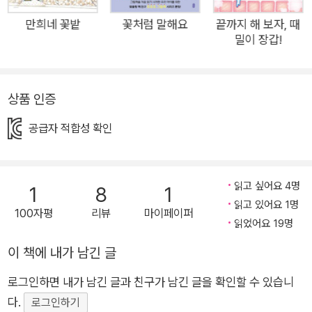
주인의 욕설과 매질을 견디며 관광 마차를 끄는 신세가 됩니다.
실험실에서 평생을 살아온 개는 눈이 멀고 몸이 약해지자 마지막
만희네 꽃밭
꽃처럼 말해요
끝까지 해 보자, 때
밀이 장갑!
주사를 기다리는 처지에 놓이지요. 좁은 닭장에 갇혀 밤낮없이 알
을 낳던 닭은 알을 잘 낳지 못하자 팔려갈 위기에 처합니다. 사람
손에서 자라던 고양이는 혼자 살아가는 법을 익힐 틈도 없이 길바
상품 인증
닥에 버려졌지요. 네 동물은 길에서 우연히 만나 함께 살길을 찾
습니다. 그 옛날 브레멘 음악대를 롤모델 삼아서 말이지요. 다행
공급자 적합성 확인
히 고양이는 사랑 노래만큼은 자신 있다 하고, 개는 노래하고 싶
지만 사람들 눈치를 보느라 꾹꾹 참아 왔다 합니다. 닭은 퍼드덕
퍼드덕 춤추는 걸 좋아하고, 말은 다가닥다가각 말굽 소리를 내면
읽고 싶어요 4명
1
8
1
기분이 좋아진다고 하네요. 그런데 사람들이 네 동물의 노래와 춤
읽고 있어요 1명
100자평
리뷰
마이페이퍼
읽었어요 19명
을 좋아해 줄지는 글쎄요? 우린 꿈꿀 거야, 계속 꿈꿀 거야, 그런
데 너희는? 2백 년 전 브레멘 음악대는 도둑들을 몰아내고 외딴
이 책에 내가 남긴 글
집을 차지합니다. 하지만 2백 년 뒤 네 동물은 자신들과 마찬가지
로그인하면 내가 남긴 글과 친구가 남긴 글을 확인할 수 있습니
로 ‘잉여’ 취급을 당하는 네 사람과 마주치지요. ‘밴드 브레멘’이
다.
로그인하기
라는 그럴싸한 이름을 달고 있긴 하지만, 그럴싸한 삶과는 어쩐지