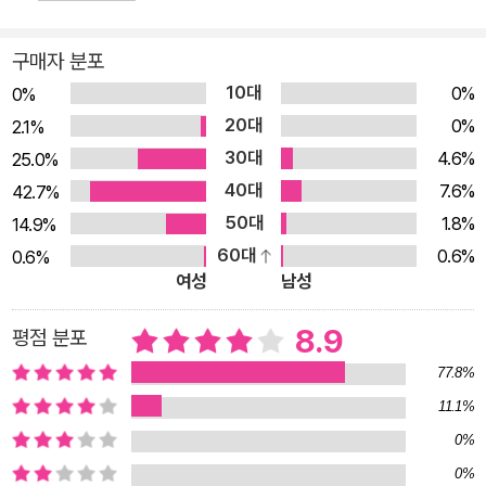
거리가 멀어 보이는 네 사람입니다. 잘나가는 밴드라면 헌털뱅이
승합차를 몰고 다닐 리도, 숲에서 찬바람에 찬 이슬을 맞아 가며
구매자 분포
노숙을 할 리도 없을 테니까요. 네 사람은 브레멘 음악대를 쏙 빼
10대
0%
0%
닮은 네 동물을 보고 놀라기는커녕 잔뜩 신이 나서 맴버로 맞아들
20대
0%
2.1%
이려다 그만 된서리를 맞고 맙니다. 네 동물들이 쏟아내는 원망과
30대
4.6%
25.0%
분노와 질책을 인간 대표로 고스란히 뒤집어쓰게 된 것이지요. 하
40대
7.6%
42.7%
지만 네 사람은 변명을 늘어놓거나 설득하려 드는 대신 자신들의
50대
1.8%
14.9%
음악을 들려줍니다. 네 사람과 네 동물의 처지를 고스란히 옮겨
60대
0.6%
0.6%
담은 듯한 음악을 말이지요. 이윽고 네 사람의 연주에 네 동물의
여성
남성
퍼포먼스가 더해지면서 숲은 세상에서 가장 아름다운 공연장으
8.9
평점 분포
로 바뀌어 갑니다. 쓸모없는, 아니 쓸모없다 여겨져 온 네 사람과
네 동물이 모여 비로소 완전체가 된 것이지요. 그 날 새로 태어난
77.8%
밴드 브레멘은 오롯이 스스로의 힘으로 스스로의 존재 가치를 새
11.1%
롭게 써 내려갑니다. 2백 년 전 브레멘 음악대가 미처 하지 못했
0%
던 바로 그 ‘음악’으로 말이지요. 밴드 브레멘의 행보는 스스로의
0%