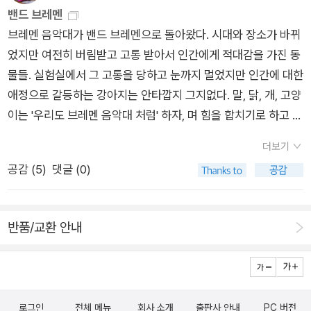
고양이를 돌봐줄 수 있을 때, 그때가 되면 키워 봐.' 라고. 아이는
밴드 브레멘
동물들이 예쁘고, 귀여운 걸 알지만 어떻게 돌봐줘야 하는지 아직
브레멘 음악대가 밴드 브레멘으로 돌아왔다. 시대와 장소가 바뀌
은 전혀 알지 못한다. 귀여우니까 인형처럼 데리고 놀고 싶은 마
었지만 여전히 버림받고 고통 받아서 인간에게 적대감을 가진 동
음일 터. 이 책을 같이 읽으면서, 자연스럽게 아이와 동물들에 대
물들. 실험실에서 그 고통을 당하고 눈까지 멀었지만 인간에 대한
한 이야기를 나눌 수 있어서 좋았다. 유설화 작가의 전 작품 <의
애정으로 갈등하는 강아지는 안타깝지 그지없다. 말, 닭, 개, 고양
리의리한 개집>을 읽으면서도 그랬지만, 귀엽고, 예쁘다고 그냥
이는 '우리도 브레멘 음악대 처럼' 하자, 며 힘을 합치기로 하고 인
키울 수 있는 게 아니라는 것. 강아지나 고양이를 얼마만큼 책임
간들이 모인것을 보고 겁을 주려고 하지만...아, 이 인간들은 너무
더보기
질 수 있고, 함께 살 준비가 되어 있는지가 중요하다는 이야기를
친절하고 그들의 정체를 알아봐준다. 그들도 밴드를 하고, 세상에
공감 (
5
)
댓글 (0)
그림책을 통해 자연스럽게 아이와 나눌 수 있어 좋았다. 이 그림
'루저'들의 목소리를 내지르고 있었거든. 이들 인간과 동물은 힘
책 역시, 한 번도 주의 깊게 생각해보지 않았던 동물들에 대한 생
을 합치고, 목소리와 몸짓을 합쳐 밴드를 키운다. 해피 엔딩! 쓸모
각을 할 수 있게 해 준, 아이들뿐 아니라 어른들에게도 뭔가 부끄
없는 것들이 자신들의 목소리를 낸다. 우린 괜찮다고, 참견과 동
반품/교환 안내
러움을 알게 해주는 내용이었지 싶다. 작가의 말에서 작가는, '버
정 따윈 치우라고, 우린 계속 꿈꾸고 잘 살아갈거니까 애정과 진
려지고, 지워지고, 감춰지고, 쓸모없다 여겨지는 주변의 모든 존
심으로 바라만 보라고. .... 급 화해일까. 아니면 동물들끼리는 소
재에게 이 책을 바친다'라고 적었다. 앞으로 아이와 동물원에 가
리를 내기 힘들테니 인간이 필요하다는 걸까. 재미있는 그림과 셀
거나, 길에서 마주치는 개나 고양이들에 대해 더 많은 이야기를
프 홍보 (유설화 작가의 작품들 '슈퍼 거북' 과 '으리으리한 개집'
로그인
전체 메뉴
회사 소개
출판사 안내
PC 버전