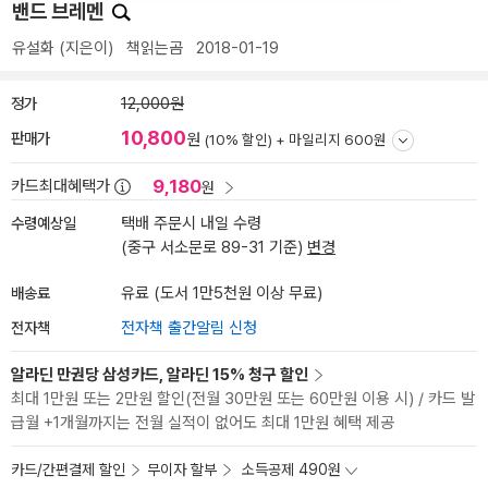
밴드 브레멘
유설화
(지은이)
책읽는곰
2018-01-19
정가
12,000원
10,800
판매가
원
(10% 할인) +
마일리지 600원
9,180
카드최대혜택가
원
수령예상일
택배 주문시 내일 수령
(중구 서소문로 89-31 기준)
변경
배송료
유료 (도서 1만5천원 이상 무료)
전자책
전자책 출간알림 신청
알라딘 만권당 삼성카드, 알라딘 15% 청구 할인
최대 1만원 또는 2만원 할인(전월 30만원 또는 60만원 이용 시) / 카드 발
급월 +1개월까지는 전월 실적이 없어도 최대 1만원 혜택 제공
카드/간편결제 할인
무이자 할부
소득공제 490원