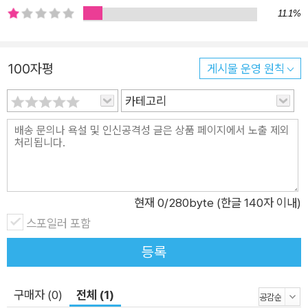
가치를 미처 발견하지 못한 어린이에게, 스스로의 삶을 가치 없다
11.1%
여기는 어른들에게 물어 옵니다. “ 혹시 다른 사람의 잣대로 네
가치를 재고 있지는 않니? 너는 지금 네가 정말 좋아하는 일을 하
고 있니?” 하고 말이지요.
100자평
게시물 운영 원칙
카테고리
현재
0
/280byte (한글 140자 이내)
스포일러 포함
등록
구매자 (0)
전체 (1)