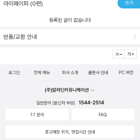
지 않고 장난을 쳐 대지요. 그 바람에 장갑 친구들이 잔뜩 화가 났어
쓰기
마이페이퍼 (0편)
요. 다시는 쌍둥이 장갑과 같이 놀지 않겠대요. 그러거나 말거나 쌍둥
이 장갑은 실오라기 하나 까딱하지 않아요. “흥, 누가 같이 놀아 달
등록된 글이 없습니다
래? 우리도 둘이 노는 게 더 재미있거든!” 하면서요. 그런데 시간이
반품/교환 안내
지날수록 둘이서만 노는 게 점점 지루해지지 뭐예요. 다 같이 어울려
노는 친구들을 보고 있자니 슬슬 후회가 밀려오는데……. 쌍둥이 장갑
은 단단히 토라진 친구들의 마음을 되돌릴 수 있을까요? 한국학교사
서협회 추천 도서 ｜ 서울시교육청 강동도서관 추천 도서 ｜ 부산광
역시 사상도서관 추천 도서 용기를 내, 비닐장갑! 비닐장갑은 장갑초
로그인
전체 메뉴
회사 소개
출판사 안내
PC 버전
등학교에서 제일가는 겁쟁이예요. 오늘은 별빛 캠프가 열리는 날. 친
구들은 장갑산에 올라 별을 볼 생각에 잔뜩 들떠 있지만, 비닐장갑의
(주)알라딘커뮤니케이션
머릿속에는 온통 걱정뿐이지요. 그런데 걱정하던 일이 일어나고 말았
1544-2514
일반문의 (발신자 부담)
어요! 어두운 산길을 더듬더듬 내려오던 선생님과 친구들이 그만 낭
1:1 문의
FAQ
떠러지로 굴러떨어지고 만 거예요. 몸이 가벼운 비닐장갑만 빼고요.
선생님과 친구들을 구할 수 있는 건 비닐장갑뿐인데 어떡하죠? 겁쟁
중고매장 위치, 영업시간 안내
이 비닐장갑이 혼자 산을 내려가 구조대를 불러올 수 있을까요? 동해