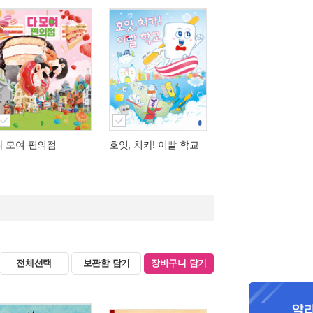
다 모여 편의점
호잇, 치카! 이빨 학교
전체선택
보관함 담기
장바구니 담기