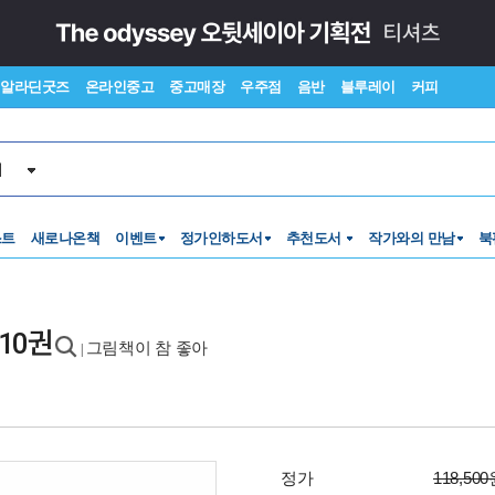
알라딘굿즈
온라인중고
중고매장
우주점
음반
블루레이
커피
서
스트
새로나온책
이벤트
정가인하도서
추천도서
작가와의 만남
북
10권
그림책이 참 좋아
|
정가
118,50