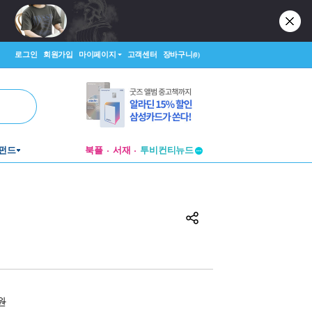
로그인
회원가입
마이페이지
고객센터
장바구니
(0)
투비컨티뉴드
펀드
북플
서재
창작플랫폼
투비컨티뉴드
0원