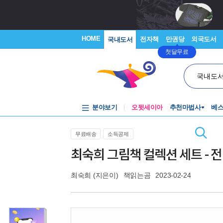
HOME
전자책
만권당
외국도서
국내도서
첫달무료
국내도
분야보기
오뒷세이아
추천마법사
베
무료배송
소득공제
최숙희 그림책 컬렉션 세트 - 전
최숙희
(지은이)
책읽는곰
2023-02-24