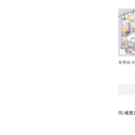
푸루와 
이 세트