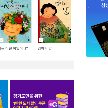
너는 어떤 씨앗이니?
엄마의 말