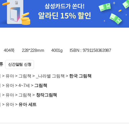
404쪽
228*228mm
4001g
ISBN : 9791158363987
류
신간알림 신청
서
>
유아
>
그림책
>
_나라별 그림책
>
한국 그림책
서
>
유아
>
4~7세
>
그림책
서
>
유아
>
그림책
>
창작그림책
서
>
유아
>
유아 세트