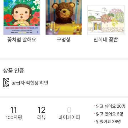
숙희 작가의 신작은 그런 어린이들에게 다정하게 말을 건넵
니다. “지금 네 기분은 어떤 색깔이니?” 하고 말이지요. 그리
고 아이들에게 익숙한 일상의 순간들과 그 순간에 일렁이는
감정들을 갖가지 색깔에 담아 보여 줍니다. 아침에 막 눈을
꽃처럼 말해요
구멍청
만희네 꽃밭
떴을 때는 눈부신 하양, 집을 나설 때는 설레는 노랑, 친구들
앞에서 발표를 해야 할 때는 수줍은 연두, 칭찬을 받았을 때
는 신나는 주황, 친구와 싸웠을 때는 일렁이는 빨강……. 그
모든 감정은 다시 온갖 색을 품은 검정, 하루를 마감하는 밤
상품 인증
의 색깔로 수렴됩니다. 이 검정은 아이의 마음에서 일렁이는
공급자 적합성 확인
수많은 감정을 거름 삼아 더 깊어지고 더 넓어질 내면의 우
주, 그 무한한 가능성의 색깔이기도 합니다. 내일은 또 어떤
기분이 꽃처럼 피어날까? 감정을 표현하는 한국어 단어는
읽고 싶어요 20명
11
12
0
자그마치 430여 개에 이른다고 합니다. 우리가 느끼는 감정
읽고 있어요 6명
100자평
리뷰
마이페이퍼
의 종류도 그만큼 많다는 소리겠지요. 그런데 그중 일상적으
읽었어요 38명