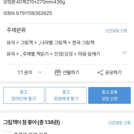
양장본
40쪽
215*270mm
436g
ISBN 9791158363925
주제분류
신간알림 신청
유아
>
그림책
>
_나라별 그림책
>
한국 그림책
유아
>
_주제별 책읽기
>
인성/감성
>
마음 달래기
선물하기
공유하기
중고
중고
중고 등록
알라딘에 팔기
회원에게 팔기
알림 신청
그림책이 참 좋아 (총 138권)
신간알림 신청