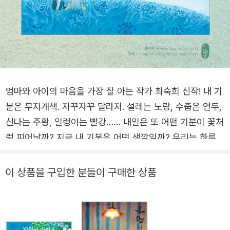
엄마와 아이의 마음을 가장 잘 아는 작가 최숙희 신작! 내 기
분은 무지개색. 자꾸자꾸 달라져. 설레는 노랑, 수줍은 연두,
신나는 주황, 일렁이는 빨강…… 내일은 또 어떤 기분이 꽃처
럼 피어날까? 지금 내 기분은 어떤 색깔일까? 우리는 하루에
도 수없이 밀려왔다 밀려가는 감정의 파도에 흔들리며 살아
갑니다. 그 감정들을 알아차리고 표현하기란 어른에게도 결
이 상품을 구입한 분들이 구매한 상품
코 쉽지 않은 일입니다. 경험치도, 어휘력도 부족한 어린이
들에게는 더더욱 그럴 테지요. 아이들이 “너 왜 그래?”라는
질문에 눈물부터 왈칵 쏟거나 “몰라!”로 일관하거나 거친 행
동을 보이는 것은 어쩌면 당연한 일인지도 모르겠습니다. 최