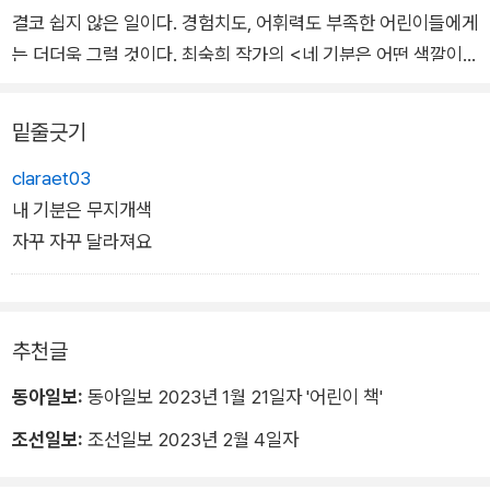
결코 쉽지 않은 일이다. 경험치도, 어휘력도 부족한 어린이들에게
는 더더욱 그럴 것이다. 최숙희 작가의 <네 기분은 어떤 색깔이
니?>는 자기표현에 서툰 아이들에게 다정하게 말을 건넨다.
밑줄긋기
“지금 네 기분은 어떤 색깔이니?” 좀처럼 설명하기 힘든 감정을
claraet03
색깔로 표현해 보라고 제안하는 것이다. 나아가 긍정적인 것이든
내 기분은 무지개색
부정적인 것이든 너를 스쳐 가는 모든 감정이 네 내면을 채우는
자꾸 자꾸 달라져요
소중한 색깔이라고 말해준다. 내면을 채우는 색이 다양하고 풍부
할수록 더 눈부신 내일을 꽃피울 수 있을 것이라고 말이다.
추천글
동아일보:
동아일보 2023년 1월 21일자 '어린이 책'
조선일보:
조선일보 2023년 2월 4일자