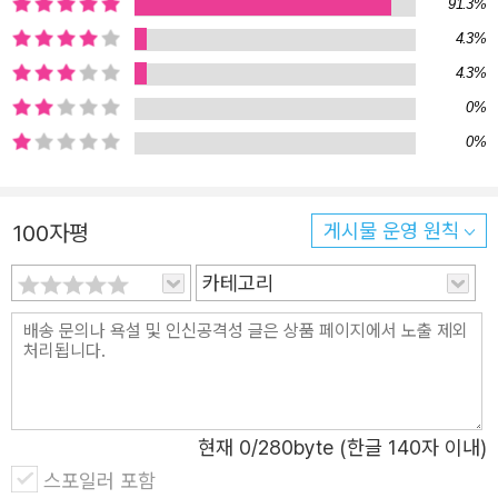
인 데다 어린이에게 친숙한 것이기도 하니까요. 나아가 긍정
91.3%
적인 것이든 부정적인 것이든 나를 스쳐 가는 모든 감정이
4.3%
내 내면을 채우는 소중한 색깔이라고 말해줍니다. 내면을 채
4.3%
우는 색이 다양하고 풍부할수록 더 눈부신 내일을 꽃피울 수
0%
있을 것이라고 말이지요.
0%
100자평
게시물 운영 원칙
카테고리
현재
0
/280byte (한글 140자 이내)
스포일러 포함