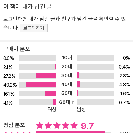
로 쓰이는 단어는 그리 많지 않습니다. ‘기쁘다’, ‘슬프다’, ‘화
이 책에 내가 남긴 글
난다’, ‘신난다’, ‘재미있다’, ‘놀라다’, ‘우울하다’, ‘행복하다’,
‘고맙다’, ‘억울하다’, ‘뿌듯하다’……. 누구라도 2?30개 이상
로그인하면 내가 남긴 글과 친구가 남긴 글을 확인할 수 있
을 곧바로 떠올리기는 쉽지 않을 것입니다. 하지만 감정은
습니다.
로그인하기
무척 다양한 데다 몹시 추상적이기까지 한 터라 이름을 붙여
부르기 전까지는 제대로 알아차리기가 쉽지 않습니다. 아이
구매자 분포
뿐 아니라 어른도 자기 마음속에서 일렁이는 감정을 제대로
10대
0%
0.0%
알아차리지 못하고 애써 외면하려 들거나, 감정에 사로잡혀
20대
0.4%
2.1%
이리저리 휘둘리기 일쑤지요. 이런 감정으로부터 놓여나는
30대
2.8%
27.2%
가장 좋은 방법은 제대로 알아차리고 표현하는 것이라고 합
40대
4.8%
40.2%
니다. 하지만 자신의 감정을 알아차리고 표현하는 데도 연습
50대
1.6%
16.1%
이 필요합니다. 자기표현에 서툰 어린이들은 더더욱 그렇지
60대
0.7%
4.1%
요. 자기표현에 서툰 어른이기도 한 최숙희 작가는 그런 어
여성
남성
린이들에게 색깔로 자신의 감정을 표현해 보라고 제안합니
9.7
평점 분포
다. 색깔은 감정을 직관적으로 표현하기에 더없이 좋은 소재