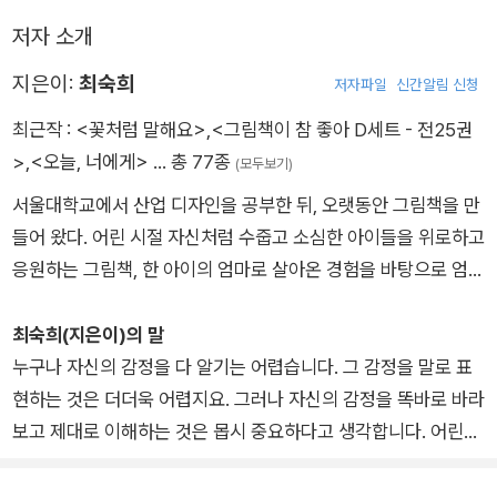
저자 소개
지은이:
최숙희
저자파일
신간알림 신청
최근작 :
<꽃처럼 말해요>
,
<그림책이 참 좋아 D세트 - 전25권
>
,
<오늘, 너에게>
… 총 77종
(모두보기)
서울대학교에서 산업 디자인을 공부한 뒤, 오랫동안 그림책을 만
들어 왔다. 어린 시절 자신처럼 수줍고 소심한 아이들을 위로하고
응원하는 그림책, 한 아이의 엄마로 살아온 경험을 바탕으로 엄마
의 마음에 공감하는 그림책을 꾸준히 선보이고 있다. 그동안 쓰고
그린 그림책으로 《꽃처럼 말해요》, 《네 기분은 어떤 색깔이니?》,
최숙희(지은이)의 말
《길 떠나는 너에게》, 《먹어도 먹어도 줄지 않는 죽》, 《마음아 안
누구나 자신의 감정을 다 알기는 어렵습니다. 그 감정을 말로 표
녕》, 《열두 달 나무 아이》, 《엄마의 말》, 《너는 어떤 씨앗이니?》,
현하는 것은 더더욱 어렵지요. 그러나 자신의 감정을 똑바로 바라
《모르는 척 공주》, 《엄마가 화났다》, 《너는 기적이야》, 《괜찮아》,
보고 제대로 이해하는 것은 몹시 중요하다고 생각합니다. 어린이
《누구 그림자일까?》 들이 있다. 여러 그림책이 해외에서 번역‧출
들이 말로 표현하기 힘든 여러 가지 감정을 익숙한 색깔로 이해하
간되었으며, 볼로냐 아동 도서전 올해의 일러스트레이터, 스웨덴
고 표현할 수 있었으면 하는 바람을 담아 만든 새 책을 세상에 내