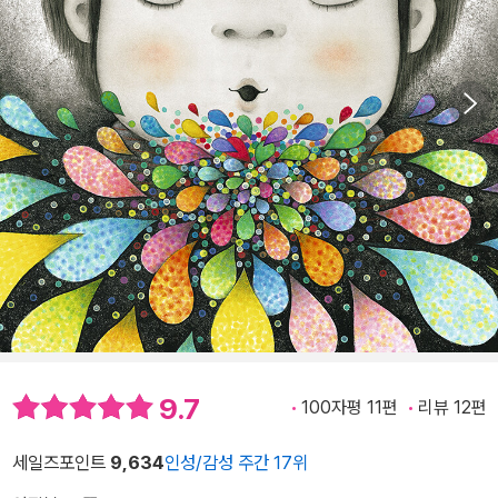
9.7
100자평 11편
리뷰 12편
세일즈포인트
9,634
인성/감성 주간 17위