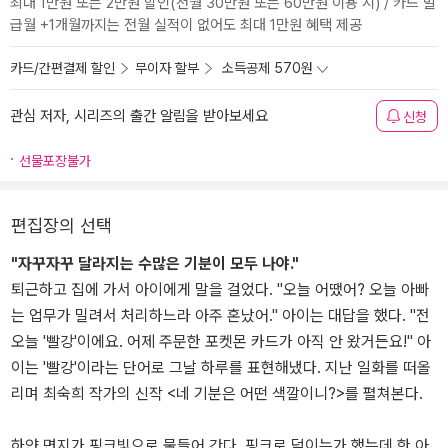
최대 1만원 또는 2만원 할인(전월 30만원 또는 60만원 이용 시) / 카드 발
급월 +1개월까지는 전월 실적이 없어도 최대 1만원 혜택 제공
카드/간편결제 할인
무이자 할부
소득공제 570원
관심 저자, 시리즈의 출간 알림을 받아보세요
신청
선물포장불가
편집장의 선택
"자꾸자꾸 달라지는 수많은 기분이 모두 나야."
퇴근하고 집에 가서 아이에게 말을 걸었다. "오늘 어땠어? 오늘 아빠
는 업무가 밀려서 처리하느라 아주 혼났어." 아이는 대답을 했다. "전
오늘 '빨강'이에요. 어제 주문한 포켓몬 카드가 아직 안 왔거든요!" 아
이는 '빨강'이라는 단어로 그날 하루를 표현해냈다. 지난 일화를 떠올
리며 최숙희 작가의 신작 <네 기분은 어떤 색깔이니?>를 펼쳐본다.
하얀 면지가 핑크빛으로 물들어 간다. 핑크로 덮이는가 했는데 한 아