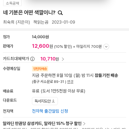
소득공제
네 기분은 어떤 색깔이니?
최숙희
(지은이)
책읽는곰
2023-01-09
정가
14,000원
12,600
판매가
원
(10% 할인) +
마일리지 700원
10,710
카드최대혜택가
원
수령예상일
양탄자배송
지금 주문하면 8월 10일 (월) 밤 11시
잠들기전 배송
(중구 서소문로 89-31 )
변경
배송료
유료 (도서 1만5천원 이상 무료)
다운로드
독서지도안
전자책
전자책 출간알림 신청
알라딘 만권당 삼성카드, 알라딘 15% 청구 할인