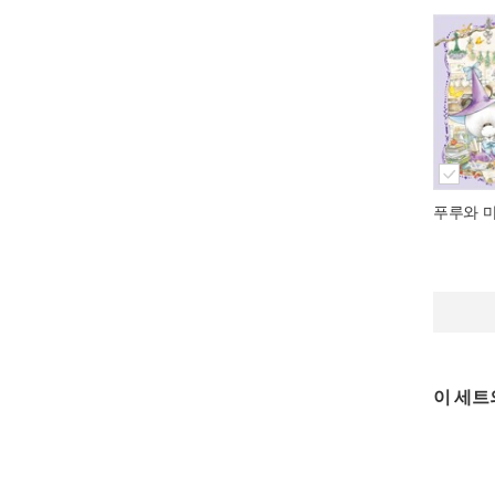
푸루와 
이 세트