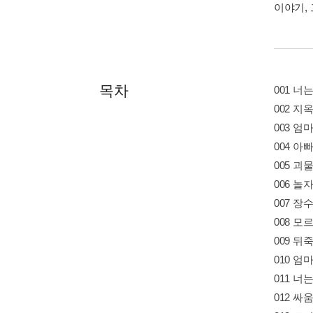
이야기,
목차
001 너
002 지
003 엄
004 
005 
006 놀
007 장
008 
009 
010 
011 
012 