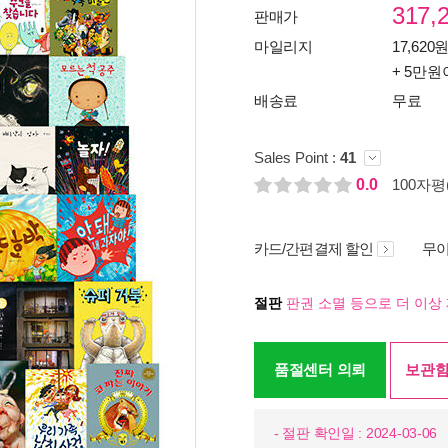
317,
판매가
마일리지
17,620원
+ 5만원
배송료
무료
Sales Point :
41
0.0
100자평(
카드/간편결제 할인
무이
절판
판권 소멸 등으로 더 이상 
품절센터 의뢰
보관함
- 절판 확인일 : 2024-03-06