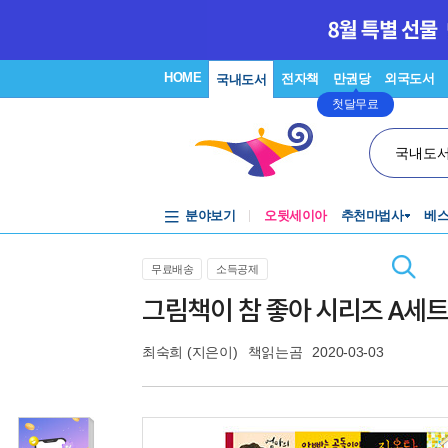
HOME
전자책
만권당
외국도서
국내도서
첫달무료
국내도
분야보기
오뒷세이아
추천마법사
베
무료배송
소득공제
그림책이 참 좋아 시리즈 A세트 
최숙희
(지은이)
책읽는곰
2020-03-03