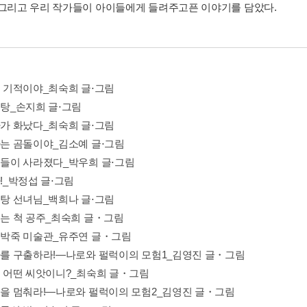
 그리고 우리 작가들이 아이들에게 들려주고픈 이야기를 담았다.
는 기적이야_최숙희 글⋅그림
옥탕_손지희 글⋅그림
마가 화났다_최숙희 글⋅그림
아빠는 곰돌이야_김소예 글⋅그림
괴물들이 사라졌다_박우희 글⋅그림
자!_박정섭 글⋅그림
수탕 선녀님_백희나 글⋅그림
모르는 척 공주_최숙희 글・그림
뒤죽박죽 미술관_유주연 글・그림
엄마를 구출하라!―나로와 펄럭이의 모험1_김영진 글・그림
너는 어떤 씨앗이니?_최숙희 글・그림
싸움을 멈춰라!―나로와 펄럭이의 모험2_김영진 글・그림