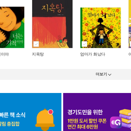
적이야
지옥탕
엄마가 화났다
더보기