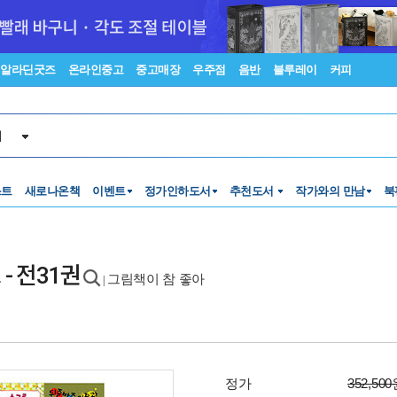
알라딘굿즈
온라인중고
중고매장
우주점
음반
블루레이
커피
서
스트
새로나온책
이벤트
정가인하도서
추천도서
작가와의 만남
북
- 전31권
그림책이 참 좋아
|
정가
352,50