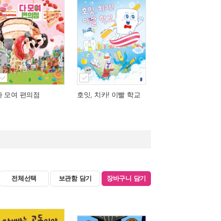
다 모여 편의점
호잇, 치카! 이빨 학교
전체선택
보관함 담기
장바구니 담기