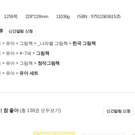
1259쪽
228*228mm
11036g
ISBN : 9791158361525
류
신간알림 신청
서
>
유아
>
그림책
>
_나라별 그림책
>
한국 그림책
서
>
유아
>
4~7세
>
그림책
서
>
유아
>
그림책
>
창작그림책
서
>
유아
>
유아 세트
 참 좋아
(총 138권 모두보기)
신간알림 신청