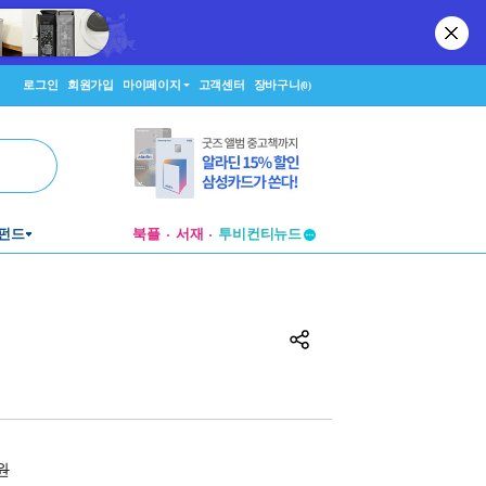
로그인
회원가입
마이페이지
고객센터
장바구니
(0)
펀드
북플
서재
투비컨티뉴드
창작플랫폼
투비컨티뉴드
0원