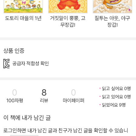
운 백설기 공주의 등장에 모두가 환호하자, 케이크 여왕의 심사가
틀어진 것이다. 케이크 여왕은 급기야 백설기 공주를 없애 버리려
는 무시무시한 계획을 세우는데… 백설기 공주는 과연 무사할 수
도토리 마을의 1년
거짓말이 뿡뿡, 고
질투는 아웃, 야구
무장갑!
장갑!
있을까? 사랑스럽고 통통 튀는 캐릭터로 재해석한 현대판 〈백설
공주〉 이야기로 유머와 재치가 돋보이는 그림책이다. 질투의 화
신, 케이크 여왕 “은쟁반아, 은쟁반아, 마법의 은쟁반아, 세상에
상품 인증
서 누가 제일 예쁘니?” 케이크 여왕의 생일날이 되자, 이웃 나라
사절단과 신하들은 서둘러 궁궐로 모여듭니다. 생일잔치에 조금
공급자 적합성 확인
이라도 늦었다간 여왕이 불같이 화를 낼 게 뻔하니까요. 하나둘
궁궐로 모여든 신하들의 손엔 특별한 선물이 하나씩 들려 있습니
다. 모두 여왕의 생일 선물이지요. 케이크 여왕은 선물이 꽤 마음
읽고 싶어요 0명
0
8
0
에 드는지 흐뭇한 웃음을 지어 보입니다. 그제야 궁궐에 모인 신
읽고 있어요 0명
100자평
리뷰
마이페이퍼
읽었어요 9명
하들도 안도의 한숨을 내쉬지요. 생일잔치가 순조롭게 이어지던
그때, 손님들이 웅성거리기 시작합니다. “우아, 정말 곱다!” “세
이 책에 내가 남긴 글
상에나! 이렇게나 아름다울 수가!” 그러자 나머지 손님들도 모두
로그인하면 내가 남긴 글과 친구가 남긴 글을 확인할 수 있습니
입구 쪽을 바라보지요. 이웃 떡 나라의 백설기 공주를 보기 위해