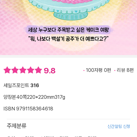
9.8
100자평 0편
리뷰 8편
세일즈포인트
316
양장본
40쪽
220*220mm
317g
ISBN 9791158364618
주제분류
신간알림 신청