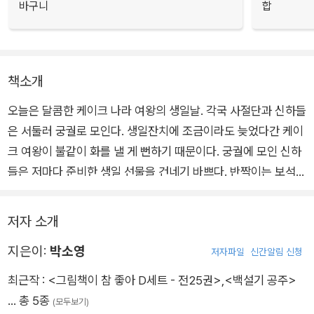
바구니
합
책소개
오늘은 달콤한 케이크 나라 여왕의 생일날. 각국 사절단과 신하들
은 서둘러 궁궐로 모인다. 생일잔치에 조금이라도 늦었다간 케이
크 여왕이 불같이 화를 낼 게 뻔하기 때문이다. 궁궐에 모인 신하
들은 저마다 준비한 생일 선물을 건네기 바쁘다. 반짝이는 보석
선물이 마음에 든 여왕은 흐뭇한 웃음을 지어 보인다. 순조롭게
끝날 것 같던 생일잔치에 이웃 떡 나라의 백설기 공주가 나타나면
저자 소개
서 문제가 생긴다.
지은이:
박소영
저자파일
신간알림 신청
아리따운 백설기 공주의 등장에 모두가 환호하자, 케이크 여왕의
최근작 :
<그림책이 참 좋아 D세트 - 전25권>
,
<백설기 공주>
심사가 틀어진 것이다. 케이크 여왕은 급기야 백설기 공주를 없애
… 총 5종
(모두보기)
버리려는 무시무시한 계획을 세우는데…. 백설기 공주는 과연 무