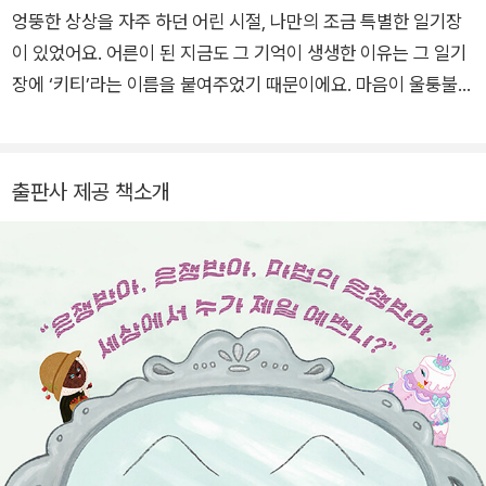
엉뚱한 상상을 자주 하던 어린 시절, 나만의 조금 특별한 일기장
사할 수 있을까? 사랑스럽고 통통 튀는 캐릭터로 재해석한 현대
이 있었어요. 어른이 된 지금도 그 기억이 생생한 이유는 그 일기
판 <백설 공주> 이야기로 유머와 재치가 돋보이는 그림책이다.
장에 ‘키티’라는 이름을 붙여주었기 때문이에요. 마음이 울퉁불퉁
해져 어떻게 해야 할지 모를 때마다 나는 키티에게 이런저런 속
이야기를 털어놓곤 했어요. 하일이에게 젤리가 있듯이 말이요. 쓰
고 그린 책으로는 『백설기 공주』가 있고, 그린 책으로는 『고양만
출판사 제공 책소개
두』, 『책벌레의 비밀 응급실』이 있습니다.