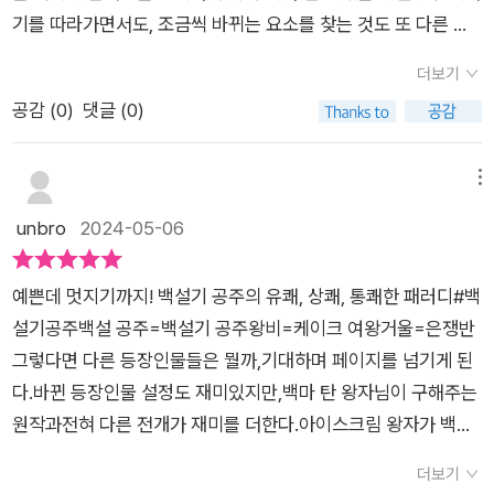
기를 따라가면서도, 조금씩 바뀌는 요소를 찾는 것도 또 다른 재
미다.거울은 은쟁반으로, 여왕은 화려한 케이크로, 사낭꾼은 포크
더보기
로 나온다. 그리고 기대했던 왕자님의 등장! 몸과 마음이 뜨거워
공감 (
0
)
댓글 (0)
지면 사르르 녹아 버려 급하게 떠나 버린 아이스크림 왕자도 웃겼
다. 그리고 마지막에 '백설'이라는 타이틀에 연연하지 않고, 무지
개떡으로 변신해 등장한 백설기 공주의 결말이 좋았다. 사랑스
메뉴
러운 그림책이라, 읽어보시기를 권해드린다.
unbro
2024-05-06
예쁜데 멋지기까지! ​백설기 공주의 유쾌, 상쾌, 통쾌한 패러디#백
설기공주백설 공주=백설기 공주왕비=케이크 여왕거울=은쟁반
그렇다면 다른 등장인물들은 뭘까,기대하며 페이지를 넘기게 된
다.바뀐 등장인물 설정도 재미있지만,백마 탄 왕자님이 구해주는
원작과전혀 다른 전개가 재미를 더한다.아이스크림 왕자가 백설
기 공주를구해주긴 구해주는데… 진짜 백마 탄 멋진 존재는 따로
더보기
있다?!<백설기 공주>는 현대판 패러디물로아름다운 외모가 중