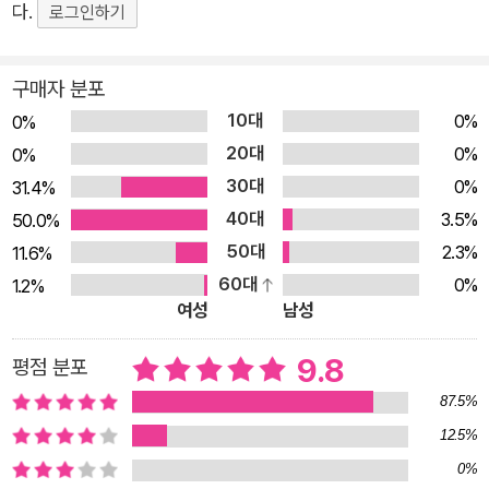
다.
로그인하기
서 말이지요. 아리따운 백설기 공주 모습에 잔치에 모인 손님들
모두 탄성을 지릅니다. 케이크 여왕만 빼고요. 세상에서 누구보다
주목받기 바라는 여왕은 이 상황이 전혀 달갑지 않습니다. 심통이
구매자 분포
난 케이크 여왕은 결국 연회장이 떠나가라 소리를 지릅니다. “누
10대
0%
0%
구냐, 넌!” 그날 저녁, 케이크 여왕은 마법의 은쟁반에게 묻습니
20대
0%
0%
다. 세상에서 누가 제일 예쁘냐고 말이지요. 선의의 거짓말이라도
30대
0%
31.4%
거짓말은 딱 질색인 은쟁반은 단호박처럼(?) 말합니다. ‘여왕님
40대
3.5%
50.0%
도 눈부시게 아름답지만, 백설기 공주가 천 배 만 배 더 아름답습
50대
2.3%
11.6%
니다.’라고요. 머리끝까지 화가 난 케이크 여왕은 백설기 공주를
60대
0%
1.2%
없애려 하지요. 세상에서 자신보다 예쁘고 뛰어난 건 있을 수 없
여성
남성
으니까요. 백설기 공주는 케이크 여왕의 못된 계략에서 벗어날 수
9.8
평점 분포
있을까요? 지혜로운 백설기 공주 “그래, 공주는 얼굴이 다가 아
니야!” 우리는 많은 사람과 관계를 맺고, 다양한 일을 경험하며
87.5%
살아갑니다. 그 과정에서 예측 불가능한 상황에 맞닥뜨릴 때도 많
12.5%
지요. 백설기 공주처럼 뜻하지 않게 다른 사람의 시기나 질투, 미
0%