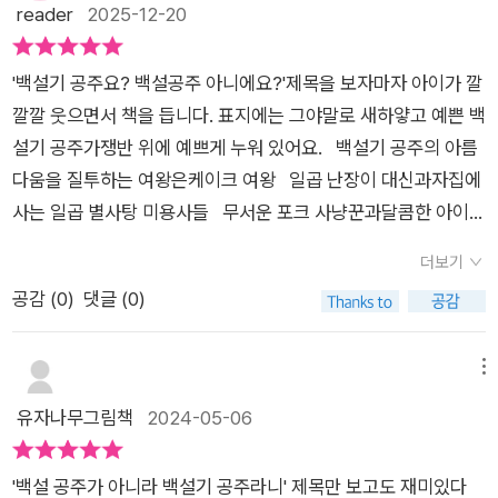
자연스럽게 배울 수 있답니다.이 책은 단순히 재미있는 이야기에
reader
2025-12-20
까? 안타까운 것 내가 생각하는 ‘나’보다 다른 사람이 생각하는
서 그치지 않죠!✔ 시기와 질투를 어떻게 받아들여야 하는지✔ 위
‘나’를 더 많이 신경 쓰고 살아간다는 것이다. 그것도 비교까지 하
기 상황에서 어떻게 행동해야 하는지를 아이 눈높이에 맞춰 전달
면서! 인간은 사회적 동물이라 다른 사람을 의식하지 않을 수 없
'백설기 공주요? 백설공주 아니에요?'제목을 보자마자 아이가 깔
해요!웃음, 상상력, 그리고 단단한 마음까지함께 전해 주는 <백
다. 그래도 다른 사람과 비교하지 않고 자신을 인정하며 자기 생
깔깔 웃으면서 책을 듭니다. 표지에는 그야말로 새하얗고 예쁜 백
설기 공주> 꼭 읽어보세요!
각을 펼치며 당당하게 사는 사람은 정말 멋있는 사람인 것이다.
설기 공주가쟁반 위에 예쁘게 누워 있어요. 백설기 공주의 아름
그렇게 살고 싶어 노력하는 중이지만 솔직히 쉽지는 않다. 그래도
다움을 질투하는 여왕은케이크 여왕 일곱 난장이 대신과자집에
백설기 공주처럼 자신에게 중요한 것이 무엇인지 정확하게 안다
사는 일곱 별사탕 미용사들 무서운 포크 사냥꾼과달콤한 아이스
면 삶의 위기를 보다 잘 이겨낼 수 있지 않을까? ‘백설기 공주’
크림 왕자까지 누구나 아는 백설공주 이야기를백설기 공주로
더보기
동화는 누구나 알고 있는 ‘백설 공주’의 이야기의 패러디이기 때
재미있게 패러디 했어요. 어떤 장면이 어떻게 바뀌었는
공감 (
0
)
댓글 (0)
문에 기존 이야기를 비교하며 읽는 재미도 있다. 그리고 내가 좋
지 찾아 보는 재미와원작 백설공주의 결말과 달리 어떤 결말을 맞
아하는 음식을 주인공으로 한 다른 동화 패러디를 아이들과 만들
이하게 되는지 읽는 재미가 쏠쏠해요. 무엇보다 왕자에 의해
어 보면 어떨까? 하는 상상을 해본다. 상상력은 아이들이 더 뛰어
구해지는 결말을 넘어서자신의 진짜 아름다운 정체성을 찾아가
메뉴
나니 정말 재미있는 이야기가 많이 나올 것 같다. 만약 디저트의
는백설기 공주의 결말에 응원과 박수를 보내게 됩니다. 이
유자나무그림책
2024-05-06
세계에서 내가 등장한다면 나는 먹보 괴물로 나올 것이다. 그렇다
그림책을 통해서 우리 아이들이다른 그림책도 유쾌하게 바꾸고
면 ‘디저트 나라의 멸망’이 아닌 ‘디저트 괴물의 멸종’이면 좋겠
패러디하는재미있는 상상의 나래를 더욱 펼칠 수 있을 것 같아요.
'백설 공주가 아니라 백설기 공주라니' 제목만 보고도 재미있다