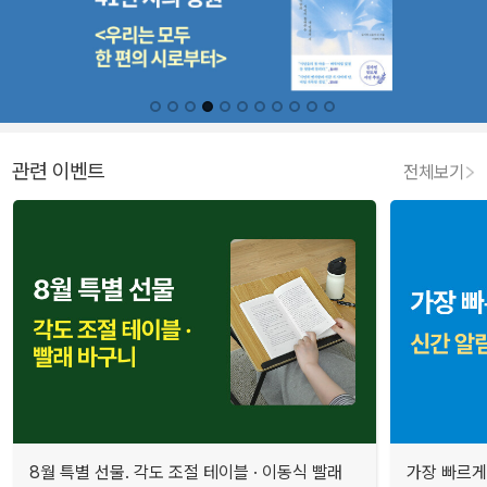
관련 이벤트
전체보기
8월 특별 선물. 각도 조절 테이블 · 이동식 빨래
가장 빠르게