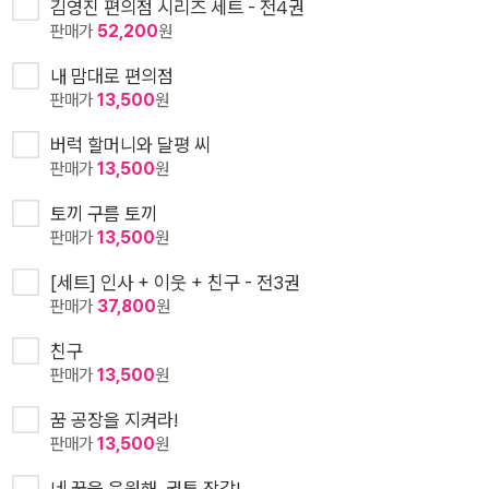
김영진 편의점 시리즈 세트 - 전4권
판매가
52,200
원
내 맘대로 편의점
판매가
13,500
원
버럭 할머니와 달평 씨
판매가
13,500
원
토끼 구름 토끼
판매가
13,500
원
[세트] 인사 + 이웃 + 친구 - 전3권
판매가
37,800
원
친구
판매가
13,500
원
꿈 공장을 지켜라!
판매가
13,500
원
네 꿈을 응원해, 권투 장갑!