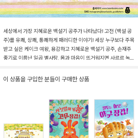
세상에서 가장 지혜로운 백설기 공주가 나타났다! 고전 〈백설 공
주〉를 유쾌, 상쾌, 통쾌하게 패러디한 이야기! 세상 누구보다 주목
받고 싶은 케이크 여왕, 용감하고 지혜로운 백설기 공주, 손재주
좋기로 이름난 일곱 별사탕, 몸과 마음이 뜨거워지면 사르르 녹아
버리는 아이스크림 왕자까지…. 사랑스럽고 통통 튀는 캐릭터로
재해석한 현대판 〈백설 공주〉 이야기! 오늘은 달콤한 케이크 나라
이 상품을 구입한 분들이 구매한 상품
여왕의 생일날. 각국 사절단과 신하들은 서둘러 궁궐로 모인다.
생일잔치에 조금이라도 늦었다간 케이크 여왕이 불같이 화를 낼
게 뻔하기 때문이다. 궁궐에 모인 신하들은 저마다 준비한 생일
선물을 건네기 바쁘다. 반짝이는 보석 선물이 마음에 든 여왕은
흐뭇한 웃음을 지어 보인다. 순조롭게 끝날 것 같던 생일잔치에
이웃 떡 나라의 백설기 공주가 나타나면서 문제가 생긴다. 아리따