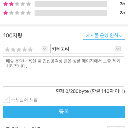
움을 살 때도 있고요. 백설기 공주는 케이크 여왕의 계략에 넘어
0%
가 여러 차례 위험한 상황에 놓입니다. 하지만 겁을 먹거나 포기
0%
하지 않고 용감하고 지혜롭게 대처하지요. 포크 사냥꾼에게 잡혀
죽을 뻔한 상황에서도, 독이 든 체리를 먹고 죽다 살아난 뒤에도
말입니다. 백설기 공주의 상징인 눈부시게 하얀 얼굴이 케이크 여
100자평
게시물 운영 원칙
왕이 건넨 체리 물로 검붉게 얼룩져도, 오래 슬퍼하거나 좌절하지
카테고리
않습니다. 오히려 ‘공주는 얼굴이 중요한 게 아니야!’라고 스스로
를 다독이지요. 겉으로 보이는 것이 다가 아니라는 걸 알고 있는
까닭이지요. 수많은 위기를 겪으며 더 단단해진 백설기 공주는 자
신뿐만 아니라 타인을 위해서 케이크 여왕과 맞서기로 합니다. 덕
분에 포크 사냥꾼처럼, 일곱 별사탕처럼, 아이스크림 왕자처럼 이
현재
0
/280byte (한글 140자 이내)
책을 읽는 독자도 백설기 공주를 응원하게 됩니다. 아기자기한 캐
스포일러 포함
릭터들과 유머러스한 상황으로 유쾌, 상쾌, 통쾌하게 풀어낸 고전
〈백설 공주〉! 읽고 또 읽어도 계속 읽고 싶은 이야기! 《백설기 공
등록
주》는 전 세계 아이들이 한 번쯤은 만나 봤을 〈백설 공주〉를 아기
자기하고 사랑스러운 캐릭터들과 함께 유머러스한 이야기로 재