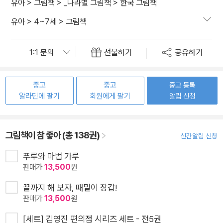
유아
>
그림책
>
_나라별 그림책
>
한국 그림책
유아
>
4~7세
>
그림책
선물하기
공유하기
중고
중고
중고 등록
알라딘에 팔기
회원에게 팔기
알림 신청
그림책이 참 좋아 (총 138권)
신간알림 신청
푸루와 마법 가루
판매가
13,500
원
끝까지 해 보자, 때밀이 장갑!
판매가
13,500
원
[세트] 김영진 편의점 시리즈 세트 - 전5권