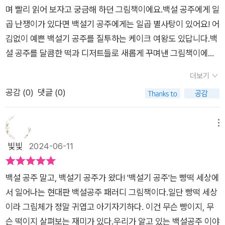
다. 이 등장인물들이 나를 물리치는 내용이면 좋겠다.
오랜만에 만난 정말 사랑스러운 그림책이에요🩷 #백설기공
며 빨리 읽어 보자고 궁금해 하던 그림책이에요.백설 공주에게 일
주 #박소영 #책읽는곰 #도서협찬
곱 난쟁이가 있다면 백설기 공주에게는 일곱 별사탕이 있어요! 어
김없이 예쁜 백설기 공주를 질투하는 케이크 여왕도 있답니다.백
설 공주를 달콤한 떡과 디저트들로 새롭게 꾸며낸 그림책이에요!
과연 백설기 공주를 구해줄 왕자님은 어떤 디저트일까 궁금해지
더보기
고, 그림책 속의 떡 나라, 빵 나라, 과자 나라, 아이스크림 나라를
공감 (
0
)
댓글 (0)
살펴 보다 보면 그림에서 달콤한 냄새가 나는 듯 한 그림책이에
요!
메뉴
빛빛
2024-06-11
백설 공주 말고, 백설기 공주가 왔다! '백설기 공주'는 빵떡 세상에
서 일어나는 현대판 백설공주 패러디 그림책이다.일단 빵떡 세상
이라 그림체가 정말 귀엽고 아기자기하다. 이건 무슨 빵이지, 무
슨 떡이지 살펴보는 재미가 있다.우리가 알고 있는 백설공주 이야