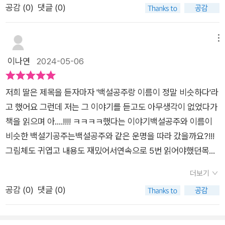
공감 (
0
)
댓글 (0)
요하지 않다는 주제를 담고 있다. 결말에서 솜씨 좋은 일곱 별사
탕의 도움으로 달라진 백설기 공주의외적 변화(의상 포함)가 눈
길을 끈다. ​멋쁨이란 이런 거 아닐까. ​ㅎㅎ*출판사로부터 책을 제
메뉴
공받아주관적으로 작성한 리뷰입니다.
이나연
2024-05-06
저희 딸은 제목을 듣자마자 '백설공주랑 이름이 정말 비슷하다'라
고 했어요 그런데 저는 그 이야기를 듣고도 아무생각이 없었다가
책을 읽으며 아....!!!! ㅋㅋㅋㅋ했다는 이야기백설공주와 이름이
비슷한 백설기공주는백설공주와 같은 운명을 따라 갔을까요?!!!
그림체도 귀엽고 내용도 재밌어서연속으로 5번 읽어야했던목도
아프고 귀찮았던ㅋㅋㅋㅋㅋㅋㅋㅋㅋㅋㅋㅋ재밌는 그림책이었
더보기
습니다 :)
공감 (
0
)
댓글 (0)