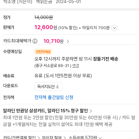
박소영
(지은이)
책읽는곰
2024-05-01
정가
14,000원
12,600
판매가
원
(10% 할인) +
마일리지 700원
10,710
카드최대혜택가
원
수령예상일
양탄자배송
오후 12시까지 주문하면 밤 11시
잠들기전 배송
(중구 서소문로 89-31 )
변경
배송료
유료 (도서 1만5천원 이상 무료)
다운로드
독서지도안
전자책
전자책 출간알림 신청
알라딘 만권당 삼성카드, 알라딘 15% 청구 할인
최대 1만원 또는 2만원 할인(전월 30만원 또는 60만원 이용 시) / 카드 발
급월 +1개월까지는 전월 실적이 없어도 최대 1만원 혜택 제공
카드/간편결제 할인
무이자 할부
소득공제 570원