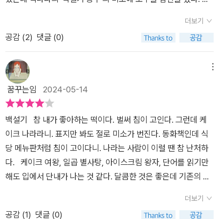
설기 공주 책은 언제 나와요?”라고 물어본 것이 큰 힘이 되었다
모습을 본 여왕은 기분이 나빴고 그날 밤 거울, 아니 은쟁반에게
지요. 어린이가 먼저 알아봐 준 작품인 만큼, 이 책을 접한 모든
더보기
바로 그 질문을 한다.'은쟁반아 은쟁반아 세상에서 누가 제일 예
어린이들이 같은 재미와 즐거움을 느낄 수 있으면 좋겠습니다. 이
공감 (
2
)
댓글 (0)
쁘니?'이 과정은 원작과 거의 같다. 여왕님도 아름답지만 백설기
왕이면 백설기 공주의 굳센 마음도 함께 말이지요.
공주가 천배만배 더 아름답다... 그래서 불같이 화난 여왕은 포크
사냥꾼을 불러 공주를 없애라 지시했고, 차마 죽이지 못한 사냥꾼
메뉴
은 여왕을 속였지만, 은쟁반의 여전한 답변 때문에 들통이 났고,
꿈꾸는임
2024-05-14
결국 여왕이 변장하여 직접 출동한다는 스토리 말이다.사과가 아
니라 체리긴 했지만 공주가 먹고 쓰러졌다는 점도, 지나가던 왕자
백설기 참 내가 좋아하는 떡이다. 벌써 침이 고인다. 그런데 케
가 구해준다는 점도 똑같다. 하지만 왕자는 아이스크림이어서 녹
이크 나라라니. 표지만 봐도 절로 미소가 번진다. 동화책인데 식
는 통에 오래 머무를 수 없었고, 그래서 둘의 '결혼해서 행복하게
당 메뉴판처럼 침이 고이다니. 나라는 사람이 이럴 땐 참 난처하
살았어요' 스토리는 성립되지 않는다. 그리고 고난의 과정에서 백
다. 케이크 여왕, 일곱 별사탕, 아이스크림 왕자, 단어를 읽기만
설기 얼굴에 생긴 얼룩덜룩 자국 때문에 공주의 미모도 영원하지
해도 입에서 단내가 나는 것 같다. 달콤한 것은 좋은데 기존의 백
않게 된다. '그래, 공주는 얼굴이 다가 아니야!'이 대목에서, 한걸
설 공주처럼 왕자가 구해주는 뻔한 내용이 아니면 좋겠다고 생각
음 더 나아가려는 작가의 의도를 보게 된다. 하지만 일곱 난장
더보기
하며 책 장을 펼쳤다. ‘백설기 공주’는 백설 공주의 패러디동화
이... 아니 일곱 별사탕들이 있었잖아. 얘네들이 공주를 변신시켜
공감 (
1
)
댓글 (0)
이다. 빵, 떡, 과자, 아이스크림 등 보기만 해도 침이 고이는 등장