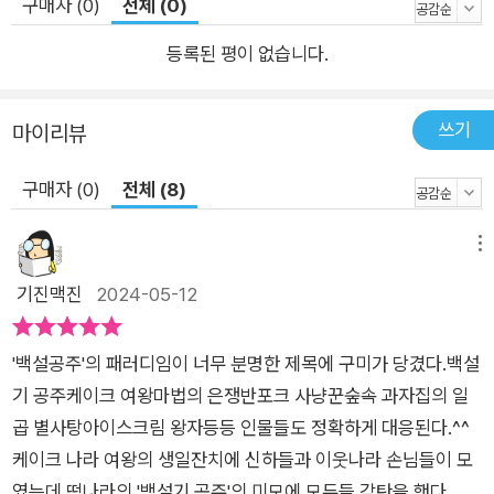
구매자 (0)
전체 (0)
해석한 책입니다. 사악한 왕비는 세상 누구보다 주목받고 싶은 케
이크 여왕으로, 아름답지만 연약한 백설 공주는 용감하고 지혜로
등록된 평이 없습니다.
운 백설기 공주로, 일곱 난쟁이는 손재주 좋기로 이름난 일곱 별
사탕 미용사로, 영웅처럼 나타나 백설 공주를 구한 왕자는 몸과
쓰기
마이리뷰
마음이 뜨거워지면 사르르 녹아 버리는 아이스크림 왕자로 말이
지요. 빵, 떡, 과자, 아이스크림처럼 보기만 해도 먹음직스러운 캐
구매자 (0)
전체 (8)
릭터들이 펼치는 이야기는 더없이 유쾌하고 흥미진진합니다. 원
작의 사건들이 어떻게 바뀌었는지 살펴보는 재미도 쏠쏠하지요.
메뉴
어린이들이 원작과 이 작품을 나란히 비교해 읽어 보면서 다양한
기진맥진
2024-05-12
의미를 발견해 낼 수 있으면 좋겠습니다. 나아가 자신만의 상상력
을 더해 새로운 이야기도 만들어 볼 수도 있겠지요. 패러디 작품
'백설공주'의 패러디임이 너무 분명한 제목에 구미가 당겼다.백설
이 흔치 않은 우리 그림책 동네에 패러디 작품을 가지고 입성한
기 공주케이크 여왕마법의 은쟁반포크 사냥꾼숲속 과자집의 일
작가가 있다는 점도 반갑습니다. 박소영 작가가 이 작품을 출판사
곱 별사탕아이스크림 왕자등등 인물들도 정확하게 대응된다.^^
에 보일 용기를 낸 것은 어린이 팬들 덕분이었다고 합니다. 이 작
케이크 나라 여왕의 생일잔치에 신하들과 이웃나라 손님들이 모
품을 더미북 형태로 처음 본 어린이들이 작가를 만날 때마다 “백
였는데 떡나라의 '백설기 공주'의 미모에 모두들 감탄을 했다. 그