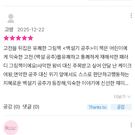
준다. 백설기 공주는 무엇이 되었을까? 욕심쟁이 케이크 여왕이
인물들이 어려움을 헤쳐 나간다. 공주가 나오는 옛날 동화들은 왕
사라진 나라에서 백성들은 기뻐하고, 입성한 공주는 이웃나라들
자가 괴물을 물리치고 공주를 구하며 마지막엔 ‘둘은 오랫동안 행
메뉴
(떡 나라, 과자 나라 등)과 함께 더 멋진 디저트 나라를 만들어 보
복하게 살았습니다’라고 끝난다. 하지만 우리는 안다. 요즘 공주
고땅
2025-12-22
자고 제안하며 이 새로운 이야기는 끝을 맺는다.다 읽은 소감은,
는 옛날 공주와 삶의 방식으로 행복하게 살 수 없다는 것을! 그리
부담없이 가벼운 패러디라는 것이다. 주제의식을 무겁게 부각시
고 왕자들은 겉보기만 화려할 뿐 의외로 약하다. 아이스크림 왕자
키기 보다는 경쾌한 느낌을 선택한 것 같다. 디저트 나라라는 배
고전을 뒤집은 유쾌한 그림책 <백설기 공주>이 책은 어린이에
라 결국 녹을 수밖에 없는 것이다. 백설기 공주는 케이크 여왕이
경도 그런 느낌이다. 그림이나 색감도 아이들이 좋아할 것 같다.
게 익숙한 고전 〈백설 공주〉를유쾌하고 통쾌하게 재해석한 패러
준 체리 때문에 얼굴이 붉게 얼룩져도, 슬픔에 빠져 포기하지 않
부모나 형제, 또는 친구와 함께 그림을 구석구석 보면서 읽으면
디 그림책이에요!사악한 왕비 대신 주목받고 싶어 안달 난 케이크
는다. 오히려 “얼굴이 중요한 게 아니야!”라고 소리친다. 이 얼마
마치 커다란 알사탕처럼 흡족한 즐거움을 주는 책이 될 것 같다.
여왕,연약한 공주 대신 위기 앞에서도 스스로 판단하고행동하는
나 단단한 내면의 힘인지, 절로 감탄사가 나온다. 욕심쟁이 케이
먹고 싶은 것이 자꾸 생기는 단점은 좀 있겠지만....^^근데 난 디
지혜로운 백설기 공주가 등장해,익숙한 이야기에 신선한 재미를
크 여왕이 사라진 나라의 백성들은 기뻐하고, 백설기 공주는 이웃
저트로 떡은 가장 비선호. 배불러. 그중에 내가 제일 안먹는 떡이
더한답니다.빵, 떡, 과자, 아이스크림으로 탄생한아기자기한 캐릭
의 떡 나라, 과자 나라와 함께 더 멋진 나라를 만들어 보자고 이야
더보기
백설기. 그와 더불어 공주가 변신한 바로 그 ○○○떡. 제일 싫어
터들은 아이들의 시선을단번에 사로잡고요!이야기 전반에 유머
기한다. 사람은 누구나 다른 사람들에게 비치는 자기 모습이 궁
공감 (
0
)
댓글 (0)
한다.ㅋㅋㅋ 하지만 떡으로 만들 수 있는 최상의 캐릭터였다고 생
와 상상력이 가득해요.특히 백설기 공주는 시기와 질투,위협 속에
금하다. 이때 자기 모습은 겉모습인 외모일 수도 있지만, 그 사람
각한다.^^
서도 좌절하지 않고“공주는 얼굴이 다가 아니야”라고 말하며스
의 인상, 분위기, 카리스마 등이 다 포함될 것이다. 내가 ‘나’에 생
스로를 지켜 나가는데요!겉모습보다 중요한 가치와 내면의 힘을
메뉴
각하는 모습과 다른 사람이 ‘나’를 생각하는 모습이 같을 수 있을