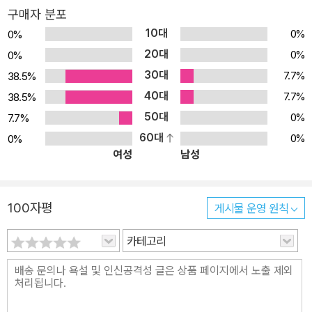
구매자 분포
아래 한 번 잃으면 다시는 되돌릴 수 없는 자연을 크고 작은 욕심과 맞
10대
0%
0%
바꾼 우리 어른들의 부끄러운 모습이 고스란히 투영되어 있다. 박형
20대
0%
0%
권 작가는 2006년 「현대시학」을 통해 시인으로 등단하면서부터 지
30대
7.7%
38.5%
난 2013년 장편동화로 한국안데르센상을 수상하기까지, 다양한 문
40대
학 장르를 통해 소중한 자연과 그 속에서 살아가는 사람들의 삶을 독
7.7%
38.5%
자들에게 전해 왔다. 아름다운 섬 가덕도에서 유년을 보낸 작가는 고
50대
0%
7.7%
향 바다에서 자연의 정취를 마음껏 누리며 성장했고, 한때 바지락조
60대
0%
0%
여성
남성
개 양식장에서 일하기도 했다. 자연이 선물한 터전에서 삶의 ‘알통’을
키워 온 박형권 작가가 첫 청소년소설로 바닷가 마을에서 땀 흘리며
살아가는 사람들의 소탈한 이야기를 다룬 것은 어쩌면 당연한 일일
100자평
게시물 운영 원칙
것이다. 작가는 청소년소설 『아버지의 알통』을 통해 자연과 고향을
잃어버린 우리 시대의 청소년들에게 바다 내음 가득한 어촌 서신을
카테고리
띄운다. 작가의 말에서 “아스팔트와 콘크리트에 갇혀 있는 요즘 아이
들에게 죄책감을 느낀다. 자연의 좋은 것을 나 혼자 빼 먹고 그 아이들
의 몫을 남겨 두지 못했기 때문” 이라고 고백한 박형권 작가는 ‘아버
지’라는 이름으로 독자들을 그의 고향 바다로 초대하고 있다. 차가운