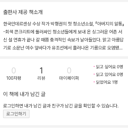
소년 소설 『아버지의 알통』을 냈다. 김달진창원문학상, 천강문학상,
수주문학상, 애지작품상, 오장환문학상, 구지가문학상, 한국안데르센
출판사 제공 책소개
상을 받았다.
한국안데르센상 수상 작가 박형권의 첫 청소년소설, 『아버지의 알통』
-회색 콘크리트에 둘러싸인 청소년들에게 보내 온 싱그러운 어촌 서
신 설 연휴가 끝나 갈 때쯤 충격적인 속보가 날아들었다. 맑고 아름답
기로 소문난 여수 앞바다가 유조선에서 흘러나온 기름으로 오염됐다
는 안타까운 소식이었다. 지난 2007년 기름 유출로 ‘죽음의 바다’로
변했던 태안의 악몽이 되살아난 순간이었다. 비단 바다뿐만이 아니
읽고 싶어요 0명
0
1
0
다. 지금 이 순간에도, 다음 세대에게 물려줘야 할 우리 강산은 오염과
읽고 있어요 0명
100자평
리뷰
마이페이퍼
개발로 신음하고 있다. 단순한 자연의 의미를 넘어 누군가에게는 소
읽었어요 1명
중한 ‘고향’인 그곳을 무슨 수로 원상태로 되돌릴 수 있을까? 오늘날
이 책에 내가 남긴 글
대한민국은 ‘촌(村)’스런 구석이라고는 찾아볼 수 없는 나라가 되어
버렸다. 삼천리 금수강산 구석구석이 네모 반듯한 도시로 거듭나고
로그인하면 내가 남긴 글과 친구가 남긴 글을 확인할 수 있습니다.
있는 이때, 박형권 작가는 청소년소설 『아버지의 알통』으로 우리 사
로그인하기
회를 향해 옐로카드를 꺼내 들었다. 도시에서만 살던 중학생 ‘나라’의
바닷가 마을 정착기를 그린 『아버지의 알통』에는 ‘개발’이라는 이름