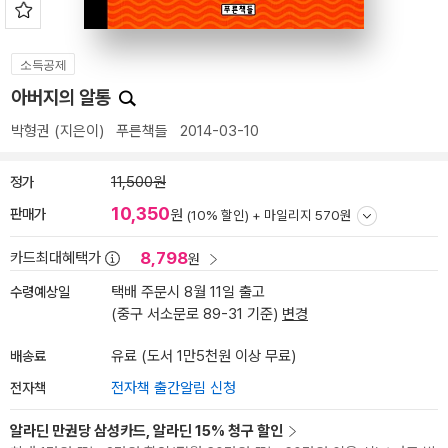
소득공제
아버지의 알통
박형권
(지은이)
푸른책들
2014-03-10
정가
11,500원
10,350
판매가
원
(10% 할인) +
마일리지 570원
8,798
카드최대혜택가
원
수령예상일
택배 주문시 8월 11일 출고
(중구 서소문로 89-31 기준)
변경
배송료
유료 (도서 1만5천원 이상 무료)
전자책
전자책 출간알림 신청
알라딘 만권당 삼성카드, 알라딘 15% 청구 할인