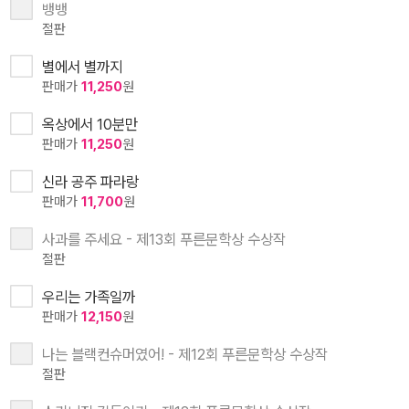
뱅뱅
절판
별에서 별까지
판매가
11,250
원
옥상에서 10분만
판매가
11,250
원
신라 공주 파라랑
판매가
11,700
원
사과를 주세요 - 제13회 푸른문학상 수상작
절판
우리는 가족일까
판매가
12,150
원
나는 블랙컨슈머였어! - 제12회 푸른문학상 수상작
절판