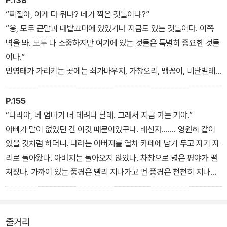
P.138
“찌질아, 이게 다 뭐냐? 네가 찍은 것들이냐?”
“응, 모두 큰말과 대밭끄미에 있었거나 지금도 있는 것들이다. 이쪽
벽을 봐. 모두 다 소중하지만 여기에 있는 것들은 특별히 중요한 것들
이다.”
민영태가 가리키는 곳에는 쇠가마우지, 가창오리, 맹꽁이, 비단벌레,
긴꼬리투구새우, 고란초가 각각 이름표를 달고 벽에 붙어 있었다.
“보호대상종들이지. 모두 이 큰말에 있던 것들이야. 이곳에 이사 온
P.155
지 고작 사 년 되었는데 그 사이에 대부분 사라졌어……. 누구 탓을 해
“나라야, 네 엄마가 너 데려다 달래. 그래서 지금 가는 거야.”
야 할까? 탓하기에는 너무 늦었는지도 몰라…….”
아빠가 말이 없었던 건 이것 때문이었구나. 배신자……. 영원히 같이
있을 것처럼 하더니. 나라는 아버지를 열차 카페에 남겨 두고 자기 자
리로 돌아왔다. 아버지는 돌아오지 않았다. 차창으로 넓은 평야가 펼
쳐졌다. 가까이 있는 풍경은 빨리 지나가고 먼 풍경은 천천히 지나갔
다. 어떤 책에서 그런 현상을 상대성 이론의 한 예라고 했는데, 글쎄.
아리송하기만 하고 나라는 울고 싶었다.
줄거리