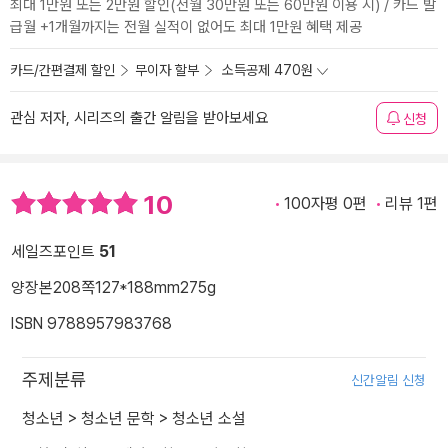
최대 1만원 또는 2만원 할인(전월 30만원 또는 60만원 이용 시) / 카드 발
급월 +1개월까지는 전월 실적이 없어도 최대 1만원 혜택 제공
카드/간편결제 할인
무이자 할부
소득공제 470원
관심 저자, 시리즈의 출간 알림을 받아보세요
신청
10
100자평 0편
리뷰 1편
세일즈포인트
51
양장본
208쪽
127*188mm
275g
ISBN 9788957983768
주제분류
신간알림 신청
청소년
>
청소년 문학
>
청소년 소설