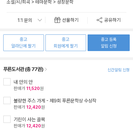
소설/시/희곡
>
테마문학
>
성장문학
선물하기
공유하기
중고
중고
중고 등록
알라딘에 팔기
회원에게 팔기
알림 신청
푸른도서관 (총 77권)
신간알림 신청
내 안의 안
판매가
11,520
원
불량한 주스 가게 - 제9회 푸른문학상 수상작
판매가
12,420
원
기린이 사는 골목
판매가
12,420
원