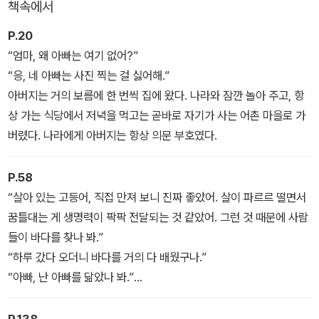
책속에서
어촌 학교 적응도 만만치 않았다. 나라를 ‘도시 깍쟁이’ 취급하며 텃세
P.20
를 부리는 친구들과 날마다 부딪히기 때문이다. 그러나 얼마 지나지
“엄마, 왜 아빠는 여기 없어?”
않아 미운 정 고운 정으로 똘똘 뭉치게 된 나라와 친구들은 맑고 푸른
“응, 네 아빠는 사진 찍는 걸 싫어해.”
바닷가 마을을 함께 누빈다. 그렇게 나라는 자연 속에서 정직하게 일
아버지는 거의 보름에 한 번씩 집에 왔다. 나라와 잠깐 놀아 주고, 항
하는 아버지와 어촌 사람들에게 조금씩 마음을 열게 되는데….
상 가는 식당에서 저녁을 먹고는 곧바로 자기가 사는 어촌 마을로 가
버렸다. 나라에게 아버지는 항상 의문 부호였다.
P.58
“살아 있는 고등어, 직접 만져 보니 진짜 좋았어. 살이 파르르 떨면서
꿈틀대는 게 생명력이 팍팍 전달되는 것 같았어. 그런 것 때문에 사람
들이 바다를 찾나 봐.”
“하루 갔다 오더니 바다를 거의 다 배웠구나.”
“아빠, 난 아빠를 닮았나 봐.”
“허허허…….”
“바다에 나가 보니 바다가 내 안에 있다는 걸 알았어.”