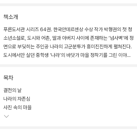
책소개
푸른도서관 시리즈 64권. 한국안데르센상 수상 작가 박형권의 첫 청
소년소설로, 도시와 어촌, 딸과 아버지 사이에 존재하는 ‘넘사벽’에 정
면으로 부딪히는 주인공 나라의 고군분투가 흥미진진하게 펼쳐진다.
도시에서만 살던 중학생 ‘나라’의 바닷가 마을 정착기를 그린 이야기
에는 ‘개발’이라는 이름 아래 한 번 잃으면 다시는 되돌릴 수 없는 자
연을 크고 작은 욕심과 맞바꾼 우리 어른들의 부끄러운 모습이 고스
목차
란히 투영되어 있다.
결전의 날
엄마와 함께 도시에서 살던 ‘차도중(차가운 도시 중학생)’ 나라는 엄
나라의 자존심
마가 프랑스로 유학을 떠나자 어쩔 수 없이 아버지가 사는 어촌으로
사진 속의 마을
내려와 살게 된다. 도시의 아침을 깨우는 달콤한 카푸치노 향기 대신
에 짭짤한 파도 냄새만 자욱한 어촌에서, 나라는 걸핏하면 숭어회를
들이미는 아빠와 불편한 동거를 시작한다.