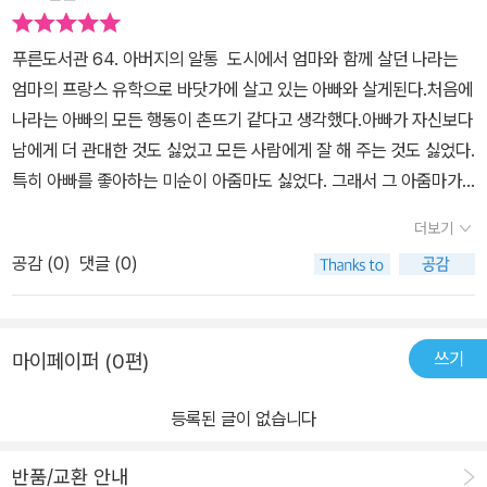
이라도 책 속에서 튀어나올 듯이 생생한 캐릭터들도 『아버지의 알통』
푸른도서관 64. 아버지의 알통 도시에서 엄마와 함께 살던 나라는
을 읽는 묘미라 할 수 있다. 나라와 함께 큰말 사총사로 거듭난 명애,
엄마의 프랑스 유학으로 바닷가에 살고 있는 아빠와 살게된다.처음에
동월, 영태 그리고 어수룩하지만 순박하고, 그 누구보다 큰말을 사랑
나라는 아빠의 모든 행동이 촌뜨기 같다고 생각했다.아빠가 자신보다
하는 나라의 아버지 ‘박병달’까지 다채로운 인물들로 가득하다. 작가
남에게 더 관대한 것도 싫었고 모든 사람에게 잘 해 주는 것도 싫었다.
박형권의 분신이자 『아버지의 알통』의 중심인물인 박병달은 천생 바
특히 아빠를 좋아하는 미순이 아줌마도 싫었다. 그래서 그 아줌마가
다 사람이며, 사랑하는 딸 나라에게 직접 지은 시를 헌정하는 ‘딸바
가져온 반찬을 변기통에 버린 적도 있었다.그래서 바닷가 마을도 바
보’이기도 하다. 처음에 나라는 촌스럽고 착해 빠진 아버지가 답답했
더보기
닷가 냄새도 모든 것이 싫었다.그리고 나라의 학교에서도 문제가 일
지만 소중한 어촌 마을을 지탱하는 버팀목인 아버지의 ‘알통’을 발견
공감 (
0
)
댓글 (0)
어났다.학교 짱인 명애하고도 싸우게 되었다. 그 뒤 화해의 의미로 명
하며 차츰 그의 삶을 이해하게 된다. 『아버지의 알통』 속 바다는 여름
애와 명애의 오빠 명후가 찾아왔다. 나라는 명애보다 명후에게 더 관
방학이나 휴가를 연상시키는 에메랄드빛 바다가 아니다. 오히려 어촌
심이 갔다. 명후는 나라의 첫사랑이 되었다.나라는 점점 바닷가마을
주민들의 애환과 나라의 달콤쌉싸름한 사춘기가 스며 있는 묵직한 바
쓰기
마이페이퍼 (0편)
의 생활이 익숙해졌다.그리고 친구 3명이 생겼다.바로 명애와 동월이
다다. 그 위에 나라의 우정과 사랑, 친구 영태의 실종 등 감칠맛 나는
그리고 영태였다. 넷은 붙어다니면서 서로 숙제도 하고 조개도 잡으
서사를 곁들인 박형권 작가는 기존의 청소년문학에서 찾아볼 수 없었
등록된 글이 없습니다
러 나갔다.이렇게 나라는 웬지 바닷가 생활이 좋았고 아빠도 좋아졌
던 유일무이한 바다 이야기를 빚어냈다. 『아버지의 알통』은 도시에
다.그러던 어느 날이었다. 아침에 일어나보니 아빠의 얼굴이 어두웠
사는 청소년들에게는 이제껏 느껴 보지 못한 바다의 초록빛 숨결을
반품/교환 안내
다.아빠는 엄마가 유학에서 돌아왔다면서 엄마에게 데려다주겠다고
선사할 것이고, 시골에 사는 청소년들에게는 그들이 자연이라는 축복