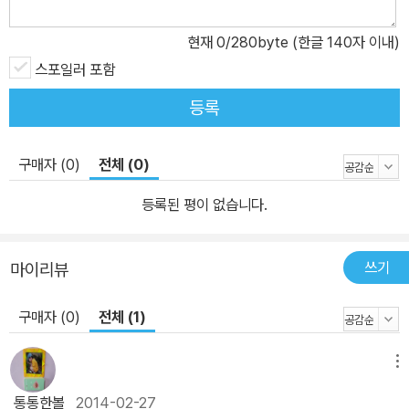
도시 중학생 ‘나라’의 좌충우돌 어촌 입성기! 『아버지의 알통』에서는
현재
0
/280byte (한글 140자 이내)
도시와 어촌, 딸과 아버지 사이에 존재하는 ‘넘사벽’에 정면으로 부딪
스포일러 포함
히는 주인공 나라의 고군분투가 흥미진진하게 펼쳐진다. 엄마와 함께
도시에서 살던 ‘차도중(차가운 도시 중학생)’ 나라는 엄마가 프랑스로
등록
유학을 떠나자 어쩔 수 없이 아버지가 사는 어촌으로 내려와 살게 된
다. 도시의 아침을 깨우는 달콤한 카푸치노 향기 대신에 짭짤한 파도
구매자 (0)
전체 (0)
냄새만 자욱한 어촌에서, 나라는 걸핏하면 숭어회를 들이미는 아빠와
불편한 동거를 시작한다. 어촌 학교 적응도 만만치 않았다. 나라를 ‘도
등록된 평이 없습니다.
시 깍쟁이’ 취급하며 텃세를 부리는 친구들과 날마다 부딪히기 때문
이다. 그러나 얼마 지나지 않아 미운 정 고운 정으로 똘똘 뭉치게 된
쓰기
마이리뷰
나라와 친구들은 맑고 푸른 바닷가 마을을 함께 누빈다. 그렇게 나라
는 자연 속에서 정직하게 일하는 아버지와 어촌 사람들에게 조금씩
구매자 (0)
전체 (1)
마음을 열게 된다. 『아버지의 알통』은 투박한 듯 생생한 묘사와 구수
한 입담으로 바닷가 마을 ‘큰말’의 정취를 눈앞에 보듯 그리고 있다.
메뉴
작가는 어린 시절을 보낸 가덕도에서의 추억과 어업에 종사했던 경험
통통한볼
2014-02-27
을 살려 어촌의 생활상을 놀랍도록 사실적으로 재현했다. 또한 금방