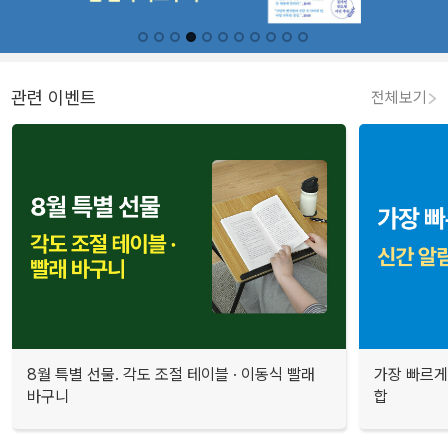
관련 이벤트
전체보기
8월 특별 선물. 각도 조절 테이블 · 이동식 빨래
가장 빠르게
바구니
합