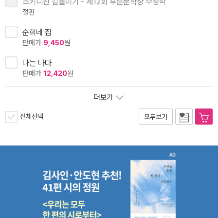
스키니진 길들이기 - 제12회 푸른문학상 수상작
절판
순희네 집
판매가
9,450
원
나는 나다
판매가
12,420
원
더보기
전체선택
모두보기