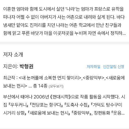
이혼한 엄마와 함께 도시에서 살던 ‘나라’는 엄마가 프랑스로 유학을
떠나자 어쩔 수 없이 아버지가 사는 어촌으로 내려와 살게 된다. 바다
냄새만 맡아도 진저리를 치던 나라는 어촌 학교에서 만난 친구들과
함께 맑고 푸른 바닷가 마을 이곳저곳을 누비며 자연 속에서 정직하
게 일하는 아버지와 어촌 사람들에게 차츰 마음을 열게 된다. 그러던
어느 날, 아버지의 조개밭에 폐유를 뿌린 범인이 바로 친구 영태의 아
저자 소개
버지라는 사실이 밝혀지고, 영태는 행방불명이 된다. 며칠 뒤 나라에
게 영태의 유서가 도착하고 치끝머리 바위 위에서 영태의 운동화가
지은이:
박형권
저자파일
신간알림 신청
발견된다. 친구들은 영태를 마음에서 떠나보내기 위해 영태가 남긴
최근작 :
<내 눈꺼풀에 소복한 먼지 쌓이리>
,
<중랑악부>
,
<새로움에
‘길 찾기 게임’ 여정에 나선다.
보내는 헌시>
… 총 14종
(모두보기)
부산에서 태어나 2006년 《현대시학》으로 작품 활동을 시작했다. 시
집 『우두커니』 『전당포는 항구다』 『도축사 수첩』 『가덕도 탕수구미
시거리 상향』 『새로움에 보내는 헌시』 『중랑악부』, 장편동화 『웃음공
장』 『돼지 오월이』 『메타세쿼이아 숲으로』 『나무삼촌을 위하여』, 청