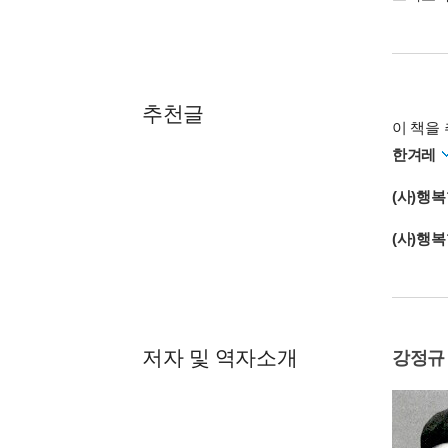
추천글
이 책을 
한겨레
(사)행
(사)행
저자 및 역자소개
강정규