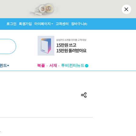
로그인
회원가입
마이페이지
고객센터
장바구니
(0)
펀드
북플
서재
투비컨티뉴드
창작플랫폼
투비컨티뉴드
원