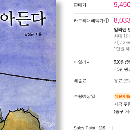
9,45
판매가
8,03
카드최대혜택가
알라딘 
최대 1만
시) / 
1만원 
마일리지
520원(5
+ 5만원
배송료
유료 (도
수령예상일
양탄자배
지금 주
(중구 서
Sales Point :
119