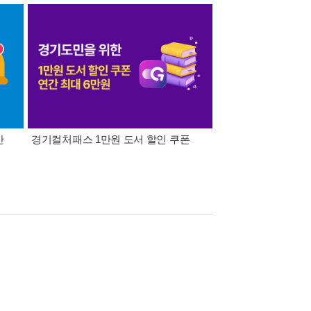
간
경기컬처패스 1만원 도서 할인 쿠폰
삼성카드가 쏜다! 알라