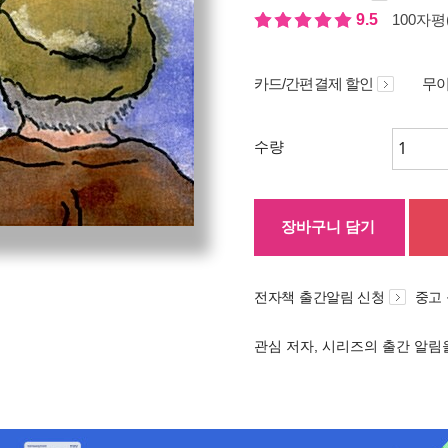
9.5
100자평(
카드/간편결제 할인
무이
수량
장바구니 담기
전자책 출간알림 신청
중고
관심 저자, 시리즈의 출간 알