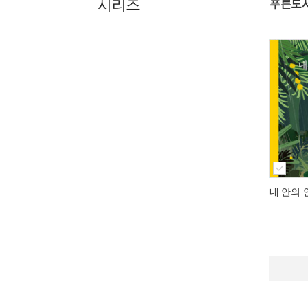
시리즈
푸른도
내 안의 