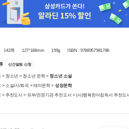
142쪽
127*188mm
199g
ISBN : 9788957981788
류
신간알림 신청
서
>
청소년
>
청소년 문학
>
청소년 소설
서
>
소설/시/희곡
>
테마문학
>
성장문학
서
>
추천도서
>
외부/전문기관 추천도서
>
(사)행복한아침독서 추천도