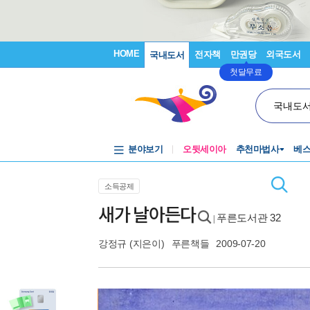
HOME
전자책
만권당
외국도서
국내도서
첫달무료
국내도
분야보기
오뒷세이아
추천마법사
베
소득공제
새가 날아든다
푸른도서관 32
|
강정규
(지은이)
푸른책들
2009-07-20