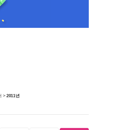
서
>
2011년