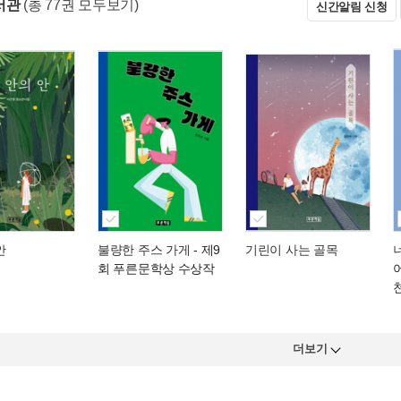
서관
(총 77권 모두보기)
신간알림 신청
안
불량한 주스 가게
- 제9
기린이 사는 골목
회 푸른문학상 수상작
더보기