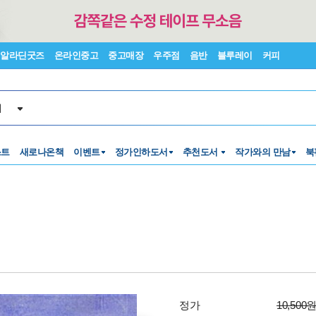
알라딘굿즈
온라인중고
중고매장
우주점
음반
블루레이
커피
서
스트
새로나온책
이벤트
정가인하도서
추천도서
작가와의 만남
북
정가
10,500