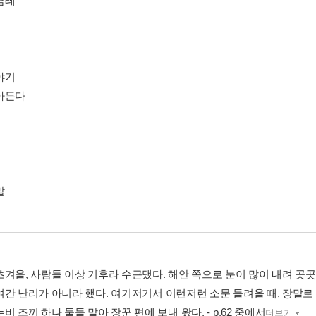
금테
야기
아든다
말
초겨울, 사람들 이상 기후라 수근댔다. 해안 쪽으로 눈이 많이 내려 곳곳
여간 난리가 아니라 했다. 여기저기서 이런저런 소문 들려올 때, 장말로 
비 조끼 하나 둘둘 말아 장꾼 편에 보내 왔다. - p.62 중에서
더보기