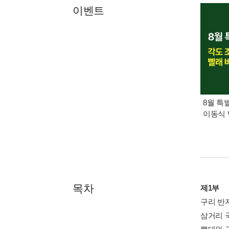
이벤트
8월 특
이동식 
목차
제1부
구리 반
삼거리 