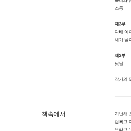
뿔테와 
소통
제2부
다배 이
새가 날
제3부
낮달
작가의 
책속에서
지난해 
립되고 
으라고 누