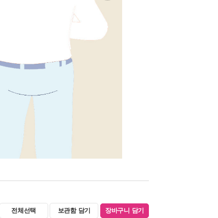
전체선택
보관함 담기
장바구니 담기