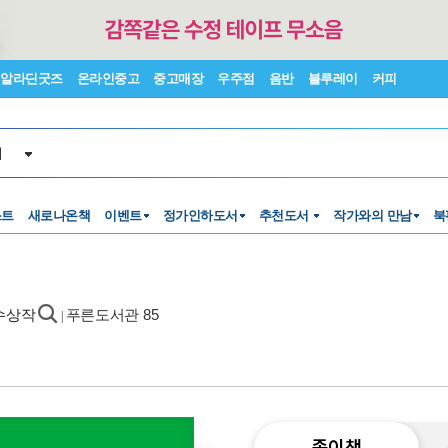
알라딘굿즈
온라인중고
중고매장
우주점
음반
블루레이
커피
서
스트
새로나온책
이벤트
정가인하도서
추천도서
작가와의 만남
북
 수상작
푸른도서관 85
|
종이책