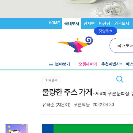
HOME
전자책
만권당
외국도서
국내도서
첫달무료
국내도
분야보기
오뒷세이아
추천마법사
베
소득공제
불량한 주스 가게
- 제9회 푸른문학상
유하순
(지은이)
푸른책들
2022-04-20