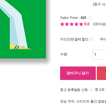
(중구 서
Sales Point :
420
9.8
100자평(
카드/간편결제 할인
무이
수량
장바구니 담기
중고로
중고 등록알림 신청
관심 저자, 시리즈의 출간 알