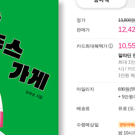
정가
13,800
12,4
판매가
10,5
카드최대혜택가
알라딘 
최대 1만
시) / 
1만원 
마일리지
690원(5
+ 5만원
배송료
유료 (도
수령예상일
양탄자배
밤 10