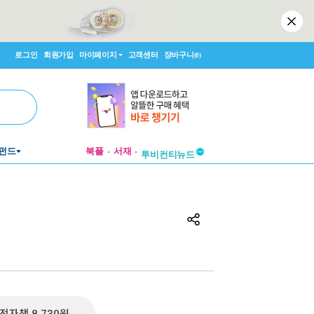
로그인
회원가입
마이페이지
고객센터
장바구니
(0)
펀드
북플
서재
투비컨티뉴드
창작플랫폼
투비컨티뉴드