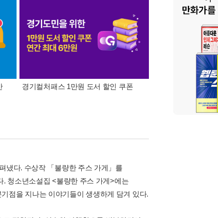
간
경기컬처패스 1만원 도서 할인 쿠폰
삼성카드가 쏜다! 알라
 펴냈다. 수상작 「불량한 주스 가게」를
다. 청소년소설집 <불량한 주스 가게>에는
분기점을 지나는 이야기들이 생생하게 담겨 있다.