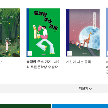
안
불량한 주스 가게
- 제9
기린이 사는 골목
회 푸른문학상 수상작
더보기