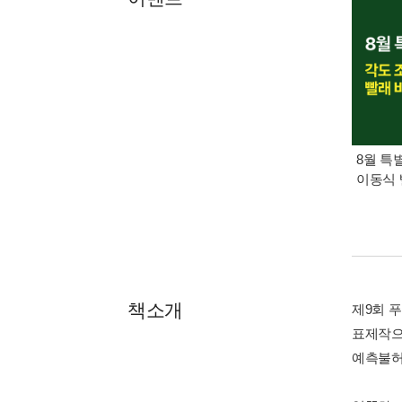
8월 특
이동식 
책소개
제9회 
표제작으
예측불허