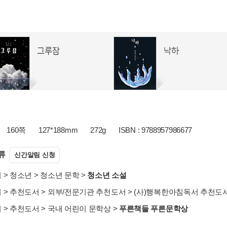
160쪽
127*188mm
272g
ISBN : 9788957986677
류
신간알림 신청
서
>
청소년
>
청소년 문학
>
청소년 소설
서
>
추천도서
>
외부/전문기관 추천도서
>
(사)행복한아침독서 추천도
서
>
추천도서
>
국내 어린이 문학상
>
푸른책들 푸른문학상