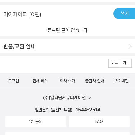
며 주인공 기판이가 결국 칼부림에 죽게 된 과정이 당시의 혼례나 굿
교적풍족했던 부농은 갑자기 닥쳐온 병마와그로인해 생긴 조바심을
판을 비롯하여 우리의 문화와 정서를 녹여냈다. 그중 굿판에서 벌어
쓰기
마이페이퍼 (0편)
이겨내지 못하고 몰락의 길을 걷는다. 설상가상 기차에서 떨어지는
지는 보살의 방안굿, 손님굿, 제석굿, 씻김 굿 등은 많은 지면을 할애
사고로아버지를 여윈 가족에게 남겨진건 아무것도없었다. 하지만그
하여 독자들에게 보여주려 한 것이 인상 깊었다. 그러면서 이런 굿에
등록된 글이 없습니다
렇게 희망이라곤 전혀 찾아볼수 없었던 집안이었음에도 불구하고 그
대한 책도 나오면 좋겠다는 생각이 들었다. 또 하나, 인상 깊었던 인물
들은 타고난 성실함과 정직성,가족간의 끈끈한 정을기반으로어엿한
은 기판의 어머니인 안골댁의 그악스러움과 비뚤어진 자식사랑이 결
반품/교환 안내
청년으로성장하며 번듯한 가족을 일구어낸다.그렇게 행복한 모습을
국은 기판이를 유약하고 힘없는 존재로 자라게 했고 기판이가 조직폭
보며 다행이라 생각했던것도 잠시 인생은 그렇게 호락호락한 삶을 허
력배에 찔리기 전에 자신이 친구들에게 당하던 놀림과 폭력을 그대로
락하지 않았으니 어렵게 어렵게둘째 남섭이의 부인으로 들인 며느리
재현하게 된 것이 안골댁의 영향이 절대적이지 않았나 싶다.채 꽃을
가 그 사단이었다.신혼 초행길 남편을 놓쳐버린 가마꾼들을 뒤로한채
피워보지도 못하고 허망하게 죽은 기판이가 안쓰러워 마음을 무겁게
로그인
전체 메뉴
회사 소개
출판사 안내
PC 버전
눈보라를 헤치고 남편집을 찾아든 새색시는 집안의 희망이었던 아홉
하였다. 각기 다른 인물들이 펼쳐내는 이야기와 시골 마을의 정경이
마지기논을 독식하는가하면 시아주버니인 첫째 장섭이에게 악다구니
구수한 사투리와 어우러진 작품을 읽었는데 마치 한편의 드라마를 본
(주)알라딘커뮤니케이션
를 쓰고 막내 평섭이의 새집을 무작정 꿰차고 들어가더만 막내동서의
듯한 느낌이다.
금반지를 뺏기까지한다. 가족들의 안위는 내몰라라 자신의 끝없는 탐
1544-2514
일반문의 (발신자 부담)
욕과 욕심만을 채우고 있었던것이다.그녀의 그러한욕심과 포악한 심
1:1 문의
FAQ
성은 정한수를 떠놓고 오매불망 치성을 들인끝에 금지옥엽이야, 어렵
게 얻은 아들 기판이의 성장에 아주 큰 영향을미치고 있었으니 순하