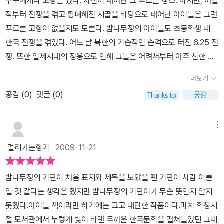
누구에게나 고향은 있다. 자신이 태어난 그 푸르른 장소. 하지만, 어릴
한 죽음으로 종말을 고하고 말았다.공기가 없으면 살 수 없는 것처럼
들,이웃사촌들의 이야기를 들려주는 영안촌 마을로 안내한다.기판이
씨의 불행은 어쩌면 아내인 <안골댁>으로 인해 싹튼지 모르겠다. 안
적부터 전쟁을 겪고 황폐해진 시골을 바탕으로 태어난 아이들은 그런
기판에게 누나는 숨 쉬고 휴식을 취할 수 있는 든든한 보호막 같은 존
할아버지가 돌아가시면서부터 과부의 신세로 생계를책임져야 했던
골댁의 욕심으로 형제들과 사이도 나빠지고, 안골댁의 빗나간 자식사
푸르른 고향이 없을지도 모른다. 밤나무정의 아이들도 초등학생 때
재였다. 꿈속에 나타나 이별을 고하는 기판을 보면서 직관적으로 알
할머니의 고된 하루 하루가 아프게 다가왔고, 생활고에 시달리면서도
랑으로 기판이는마마보이처럼 자라는 것이다. 안골댁처럼 오늘 날에
한국 전쟁을 겪었다. 어느 날 북한의 기습적인 습격으로 터진 6.25 전
아차린 누나는 친정으로 돌아와 대면한 것은 싸늘한 주검이었다. 한
오로지 자식의 앞날만을 걱정하는 어머니의 모습은, 그 시절 뿐 아니
도 자식을 자기마음대로 휘두르고 싶어하는 엄마들이 많이 있을 것이
쟁. 또한 일제시대의 징용으로 인해 그들은 어려서부터 아주 친한 가
세상 판을 치면서 세상을 호령하며 살기를 바랐던 엄마의 바람과는
라 어느 시절을 막론하고 자식에게 모든 것을 희생하고헌신하는부모
다. 이 책을 읽으면서 내내 찔리고, 나는 아이들에게 어떤 엄마일까?
족을 잃은 슬픔을 겪어야만 했다.기판이의 세대가 딱 그런 시대였다.
달리 열여덟이라는 짧은 생을 힘겹게 살다 간 기판이를 보니 그의 기
의 마음을 헤아려보게 한다.등장하는 많은 인물들 중 단연 눈에 띄는
더보기
생각을 많이 하며 읽었던 대목이다.안골댁은 기판이가 세상을 판치며
게다가 기판이는 극성스러운 어머니 안골댁으로 인해 어릴 때부터 소
구한 삶이 더욱 안타까워 자꾸만 눈물이 흘러 내렸다.소설을 읽는 내
인물은 안골댁, 바로 기판이의 어머니이다. 시집 간 언니들을 대신해
살기를 원했기에 <판철이>라고 이름도 바꿔불렀다. 피는 물보다 진
공감 (
0
)
댓글 (0)
심하게 자라야만 했다. 그렇게 바라던 아들이 태어났으니 이 우악스
내 엄마의 역할에 대해 고민하는 시간으로 점철되었다. 이제 열두 살
아버지와 살겠다고 고집을 부리던 키 작은 김쪼간네가 둘째 아들의
하다고 기판이도 자전거 사건으로 인해 소주병으로 머리를 맞고 나서
러운 어머니는 자신의 재산을 모두 아들을 위해 쏟아부었다. 어려서
인 아들에게 학습을 게을리 한다며 학생의 명분을 내세워 자식을 닦
색시감으로 괜찮아 보였다. 하지만윗 동서 알기를 우습게 알고, 자신
는 정신이 온전치 못하게 되어 자신이 판철이가 된 듯 행동하는데, 안
부터 아이들과 어울려 뛰어놀지 못해 체력이 약해서 몇 백 년 묵은 산
달할 때가 많다. 스스로 판단하여 실천할 수 있기를 기다리기보다는
메뉴
은 딸을 낳고 형님이 아들을 낳으면서 한층 더 수위를 높여몹쓸 짓을
골댁은 비록 정신이 온전치 못해도 그런 자식의 모습이 좋기만 하니,
삼을 먹이고, 다른 아이들에게 없는 것은 모두 사주었다. 그러다보니
참지 못하고 아이를 다그치며 방향까지 잡아 주려 안간힘을 쓰는 모
도맡아 한다.지성을 들인 끝에낳은아들 기판이를 향한 그릇 된모정은
멀리가는향기
2009-11-21
한참 잘못된 생각인 가진 부모인 것이다.보살의 손에 의지해서 기판
기판이는 자연히 아이들 사이의 가녀린 풀같은 존재가 되었고, 두복
습은 또 다른 안골 댁의 모습이 아닌지 반문해 본다. 욕심을 한 없이
그야말로 남아선호, 남존여비의 극치를 보여주고 있어 보는 이로 하
이를 구해보고 싶었으나, 결국 본인의 의지와는 상관없이칠성파라는
이를 중심으로 따돌림과 구타 등을 일제히 받을 수밖에 없었다.그런
부리던 안골 댁은 귀한 아들을 가슴에 묻고 살며 심장에 주홍 글씨를
여금 답답함을 느끼게 만들었다. 기판이는 어머니의 과잉보호의 당연
밤나무정의 기판이 처음 표지와 제목을 보았을 땐 기판이 사람 이름
깡패조직까지 흘러 들어갔다가 억울하게 칼에 맞고 집에 돌아오는 기
그는 밤나무정의 패거리 중 일원이 되어, 귀자와 방자라는 두 여학생
새기고 지내야 할 숙명에 놓이고 말았다. 자신의 탐욕에 사로잡힌 채
한 결과물인냥 소심함의 전형을 보여준다.친구들의 놀림으로 불리기
일 것 같다는 생각은 했지만 밤나무정의 기판이가 무슨 뜻인지 알지
판이.....그런기판이를 죽게한 것은 극성스런 어머니 안골댁이였을
을 만나게 되어 잠시동안 여학생과의 시간이라는 추억을 갖게 되고,
아들을 통해 자신을 드러내려는 오류를 범하여서는 안 되겠다. 진정
시작한 판철이라는 이름조차도 안골댁은 자기 식대로 해석해서, 세상
못했다.아이들 책이라만 하기에는 크고 대단한 작품이다.마치 학창시
까? 아니면 주변을둘러싼 환경이었을까?1950년대 중반을 배경으로
이들은 곧 중학생이 되고 고등학생이 되어 서로 엇갈리게 된다. 공업
으로 아들이 무엇을 바라고 어떤 일을 하고 싶어 하는지 관심을 가질
을 판치고 살라는 뜻으로급기야 아들의 이름을 판철이라 부르기까지
절 도서관에서 누렇게 빛이 바랜 두꺼운 한국문학을 펼쳐들었던 그때
한 순박한 한 소년이 환경에 의해 어떻게 변해가는지, 어떤 운명을 맞