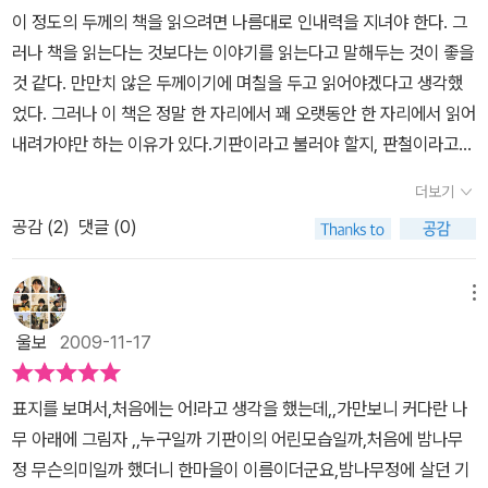
탈 줄도 모르는 스케이트를 빌려다 신기고, 무조건 기판이를 감싸안
이 정도의 두께의 책을 읽으려면 나름대로 인내력을 지녀야 한다. 그
는 빗나간 모정이 아이를 깡패로, 바보로 만들고, 결국 죽음에 이르게
러나 책을 읽는다는 것보다는 이야기를 읽는다고 말해두는 것이 좋을
만드는 것이다.세상을 오래 산 이들이 남겨 주어야 할 문화 전승이 있
것 같다. 만만치 않은 두께이기에 며칠을 두고 읽어야겠다고 생각했
다. 비록 그 문화는 이미 사라져버린 것이긴 하지만, 그래서 오히려 기
었다. 그러나 이 책은 정말 한 자리에서 꽤 오랫동안 한 자리에서 읽어
록으로 남겨야 할 필요가 있는 것 같다.강정님의 소설이 탁월한 재미
내려가야만 하는 이유가 있다.기판이라고 불러야 할지, 판철이라고
로 읽히진 않지만, 그 소설이 담아내고 있는 세계는 우리가 이미 잃어
불러야할지를 잠깐 고민해본다.이 주인공이 살다간 일대기, 그 삶속
버린, 그렇지만 우리가 되찾고 싶은 <오래된 미래>이기 때문이다.작
더보기
에 있는 이야기이다. 그런데 이 주인공은 참 안쓰럽다. 그냥 그렇게밖
가의 건필을 기대하게 하는 수작이다.
공감 (
2
)
댓글 (0)
에 말을 할 수 없다. 어쩌면 이 주인공의 삶은 자신이 원해서 그렇게
흘러간 것이 아닐 것이라는 생각도 해 본다.작가의 말투를 빌자면, 본
디 착한 아인디......라고 자꾸만 되뇌어진다.기판이가 그렇게 살 수 밖
메뉴
에 없었던 그 유년의 삶을 보면 정말 화가 날 정도로 힘들다. 아마도
울보
2009-11-17
현재의 말로 말해보자면 ‘왕따’가 아닌지 나름 단정지어본다.기판이
는 아이들 속에 정말 있고 싶어 했다. 그 아이들과 그냥 평범하게 살고
표지를 보며서,처음에는 어!라고 생각을 했는데,,가만보니 커다란 나
싶었던 아이였다. 그런데 이상하게도 자신이 원하지 않는 삶을 산 것
무 아래에 그림자 ,,누구일까 기판이의 어린모습일까,처음에 밤나무
이다. 그런데 가만히 보면 그의 어머니가 항상 그의 주변에 있는 것이
정 무슨의미일까 했더니 한마을이 이름이더군요,밤나무정에 살던 기
나 아님 그 아이가 스스로 헤쳐 보도록 할 수 있는 기회조차 주지 않았