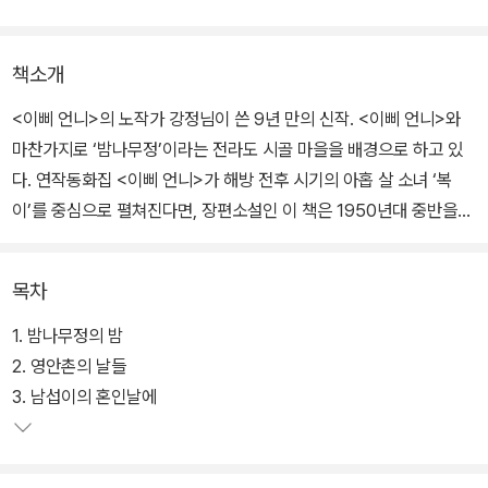
책소개
<이삐 언니>의 노작가 강정님이 쓴 9년 만의 신작. <이삐 언니>와
마찬가지로 ‘밤나무정’이라는 전라도 시골 마을을 배경으로 하고 있
다. 연작동화집 <이삐 언니>가 해방 전후 시기의 아홉 살 소녀 ‘복
이’를 중심으로 펼쳐진다면, 장편소설인 이 책은 1950년대 중반을
시간적 배경으로 ‘기판이’라는 소년을 중심으로 펼쳐진다.
목차
이야기는 기판이가 열여덟이 되던 해에 고향 밤나무정에서 누군가의
칼에 맞아 죽어가는 모습이 발견되면서 시작된다. 이 작품은 두 개의
1. 밤나무정의 밤
이야기 축으로 구성되어 있다. 하나는 기판이가 태어나기까지의 과정
2. 영안촌의 날들
을 그린 이야기로, 기판이의 할머니 장자동댁이나, 기판이 아버지 남
3. 남섭이의 혼인날에
섭이, 기판이 엄마 안골댁 등 여러 인물들의 이야깃거리를 담는다.
또 다른 이야기 축은 기판이가 성장 과정 연대기이다. 따뜻하고 풍요