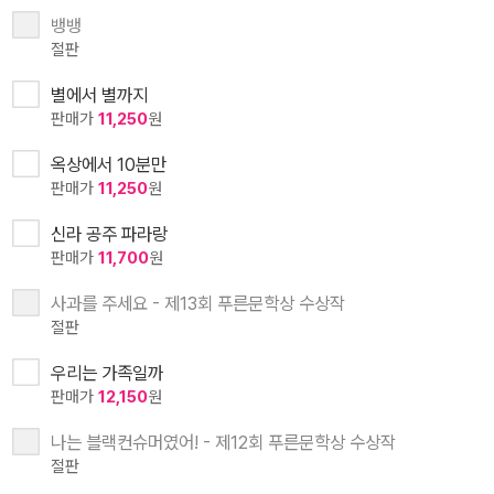
뱅뱅
절판
별에서 별까지
판매가
11,250
원
옥상에서 10분만
판매가
11,250
원
신라 공주 파라랑
판매가
11,700
원
사과를 주세요 - 제13회 푸른문학상 수상작
절판
우리는 가족일까
판매가
12,150
원
나는 블랙컨슈머였어! - 제12회 푸른문학상 수상작
절판