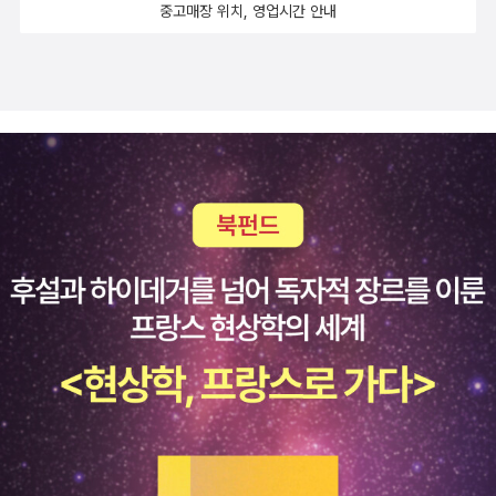
중고매장 위치, 영업시간 안내
디 순한 아버지 남섭이가 방패막이가 되지못하는 사이 한없이 나약하
면서 여리디 여린 모습으로 성장하게 된것이다. 동네 또래아이들의
우두머리가 되라 귀한 산삼을 먹이고, 다른동네 아이들과의 축구시합
에서 두각을 보이라 귀한 축구공까지떠안기는 엄마, 하지만그녀가 그
럴수록 아들 기판이는 또래친구들로부터더한 웃음거리와 놀림거리로
만 전락한다.그렇게 초등학교 중학교를 힘들게 졸업하고 멀리 광주로
고등학교 유학을 떠나며 어머니 안골댁의 기대에 부응하는가 싶었던
기판이는 결국 친구들의 괴롭힘과 어머니의 그늘을 벗어나지 못한채
정신병에 걸려버린다. 그리곤 우연이라고 하기엔 너무도 참혹한 칠성
파 부도목과의 만남으로인해 종국엔 너무도 젊은 나이에 칼을 막고
숨지는 참사를 겪고만다.누가 기판이를 그 허망한 죽음으로 내몰았던
걸까. 거기엔 너무도 무능한 아버지도 있었고 턱없는 기대치와 욕심
을 앞세운 잘못된 어머니의사랑과, 아무 죄의식없이 자기편의속에서
오랜세월 괴롭혀온 친구들이 있었다. 그 이야기를 만나며난 때로는시
어머니 장자댁의 마음이 되었다 안골댁이 되었다 기판이가 되어가며
가슴앓이를 했다.풍족하게만 살아가는 요즘 아이들이 이해하기엔 조