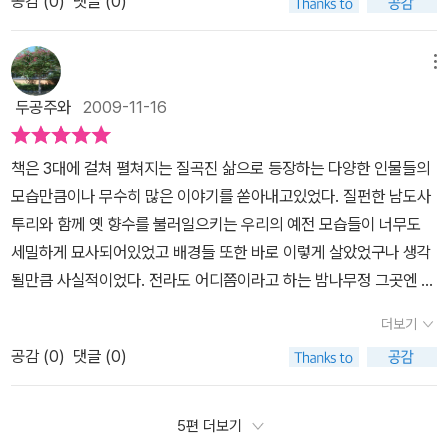
간다'에서, 그의 일생을 결정하는 작은 요인 하나하나가 변하기만 했
공감 (
0
)
댓글 (0)
있어 많은 부분 표준어가 그러한 부분을 빼앗아가고 있다는 생각이
이렇듯 정겹고 따뜻하기 까지 한 이야기 속에서 만나게 되는 기판이
만친구를 돕다 폭력배를 만나 그만 칼을 맞고 만다.설마 설마 했는데
다면, 그의 인생을 바꿀 커다란 사건이란 없었을 것이다. 밤나무정의
들었고 아쉬웠던 부분이다.재작년엔가는 그래서 맛깔난 사투리가 나
의 안타까운 이야기는 할수만 있다면 거부하고 싶고, 인정하고 싶지
막상 그렇게 되고나니 작품 속 등장인물들의 마음이 더 슬프게 와닿
기판이가 겪은 슬픈 삶의 장난이 내 가슴을 울린다.
오는 동화책을 찾아보기도 했는데 이 책 <밤나무정의 기판이>가 읽
않은 아프고 아픈 이야기이다.개인적인 욕심으로는 자신의 의지로 한
메뉴
고기판이를 생각하는 그 인물들 속으로 나도 들어가 하나의 그림이
어본 중 최고였다. 옛날 <태백산맥>을 읽으며 전라도 사투리 때문에
번도 살아보지 못하고판철이로 살아야 했던 과거에서벗어나, 진정한
되는 듯했다.앞선 시대를 살았던 우리 부모님, 할머니 세대의 어려움
두공주와
2009-11-16
속도가 나지 않았던 때에 비하면 훨씬 쉽지만 그래도 가끔은 읽으면
자아를 찾는 모습을 볼 수 있었다면얼마나 좋았을까 하는 지극히 평
과 아픔이 고스란히 전해진다.마치 한 시대를 접어 다시 묵은 먼지를
서 무슨 뜻인가 싶어 다시 문장을 읽곤 옛날 생각이 나서 피식 웃음이
범한 결말을 꿈 꿔 보기도 했다. 지극히 평범한 것이 가장 어렵기도,
털어내고 우리 앞에 담담히 보여주는 오래된 사진처럼그렇게 밤나무
책은 3대에 걸쳐 펼쳐지는 질곡진 삶으로 등장하는 다양한 인물들의
났다. 생각해보면 인터넷 사용급증으로 우리말 파괴가 심각하다는 지
그래서 행복하다는 말이 왜 떠오르는 것인지.... 그래서 책장을 덮으며
정의 기판이는 다시 나를 마주보고 있다.한 가족의 삼대에 걸친 역사
모습만큼이나 무수히 많은 이야기를 쏟아내고있었다. 질펀한 남도사
적은 많지만 한편으론 점점 사투리가 사라지고 있는 것은 경계하지
한없이 아쉽고 또 아쉬워 눈물이 흘렀다.
는 작게는 어느 한 가정의 이야기이지만 더 크게 시간의 강 속 놓고 볼
투리와 함께 옛 향수를 불러일으키는 우리의 예전 모습들이 너무도
않고 있다. 사투리도 우리말이고 그것을 껴안을 수 있는 것은 문학밖
때 거쳐간 우리 민족의 모습이라 할 수 있겠다.
세밀하게 묘사되어있었고 배경들 또한 바로 이렇게 살았었구나 생각
에 없다는 생각이 든다.
대안 앞 비석거리 외진 길목, 두들겨 맞고 칼
될만큼 사실적이었다. 전라도 어디쯤이라고 하는 밤나무정 그곳엔 타
에 찔려 온몸에 피로 물들어 쓰러져 있는 기판이를 들쳐 업고 나타난
고난 심성은 완전히 무시된채 주변 사람들의 강압과 폭력으로 인해
다. 정적을 깨뜨리는 비명소리가 고요한 밤나무정 마을을 뒤흔들며,
더보기
너무도 힘든삶을 살다 일찍 저세상에 가버린 순박한 청년 기판이가
오래전 기판이 할아버지적의 이야기로 거슬러 올라간다. 책은 기판이
공감 (
0
)
댓글 (0)
있었다. 그리고 또한명의 주인공은 수많은 가족들을 힘든 삶의고뇌속
의 성장과정을 오롯이 담았지만, 단적으로 기판이의 성장을 담아낸
에 밀어넣고있는 그의 어머니 안골댁이었다.그 두명을 중심으로 3대
소설이라고 보기 어렵다. 기판이의 할아버지와 할머니, 아버지와 어
에 걸쳐 펼쳐지는 기구한 가족사는 일제강점기 말미를 지나 6.25을
5편 더보기
머니에 이어 여러 인물 묘사를 비롯하여 삶의 모습을 보여주고 있으
겪은 힘든 시기를 지난 1950년대중반을 배경으로 하고있었는데 비