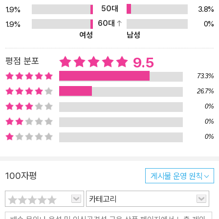
가의 말에서 “이 세상 어느 한 귀퉁이에 있는지 없는지 아무도 모를
50대
3.8%
1.9%
그런 마을”이 실은 “내 고향일 뿐만 아니라 우리 모두의 고향이란 걸
60대
0%
1.9%
여성
남성
깨닫게 되었”다고 말한다. 그리고 그곳에서 고단한 현실을 견뎌 내면
서도 마음의 풍요를 가꾸며 살아간 사람들이 “우리에게 생명을 불어
9.5
평점 분포
넣고 강한 힘과 지혜를 주고 영원한 빛을 비춰 주고 있을 것”이라고
믿는다. 독자들은 이제 지친 마음을 이끌고 가끔씩 찾아가 자신의 모
73.3%
습을 비춰 볼 ‘깊은 우물’을 또 하나 갖게 될 것이다. ♠ ‘내가 살던 마
26.7%
을’이 아닌 ‘우리가 사는 마을’의 따뜻한 이야기 『밤나무정의 기판이』
0%
는 중심인물 기판이가 열여덟이 되던 해에 고향 밤나무정에서 누군가
0%
의 칼에 맞아 죽어가는 모습이 발견되면서 시작된다. 이 작품은 두 개
0%
의 이야기 축으로 구성되어 있다. 하나는 기판이가 태어나기까지의
과정을 그린 이야기로 작가는 주인공 기판이를 처음부터 등장시키지
않고 이야기가 한참 흐른 뒤에야 비로소 등장시킨다. 기판이가 태어
100자평
게시물 운영 원칙
나기 전까지 기판이의 할머니 장자동댁이나, 기판이 아버지 남섭이,
카테고리
기판이 엄마 안골댁 등 여러 인물들의 이야깃거리를 담아내면서 좀처
럼 주인공인 기판이를 등장시키지 않는다. 작가의 이러한 설정은 많