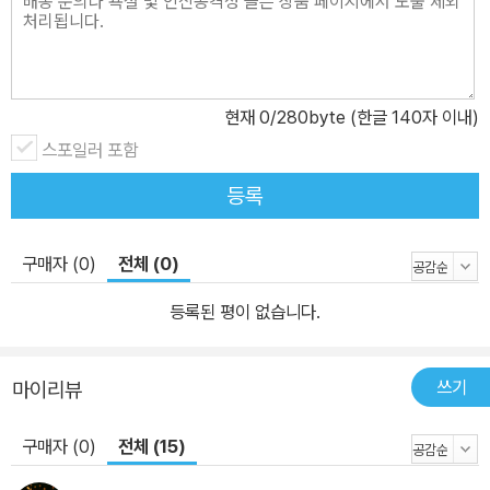
은 인물들이 얽히고설켜 풍요롭고도 정겨운 이야기를 만들어 내게 한
다. 이 책은 여러 등장인물들의 다양한 이야기가 몇 갈래로 흐르다가
나중에는 하나로 어우러져 좀 더 크고 너른 세상을 볼 수 있도록 하는
매우 독특한 형식을 취하고 있다. 또 다른 이야기 축은 기판이가 성장
현재
0
/280byte (한글 140자 이내)
과정을 연대기적으로 찬찬히 그린 이야기이다. 그래서『밤나무정의
스포일러 포함
기판이』는 따뜻하고 풍요로운 마을 사람들의 시선으로 소박한 삶을
등록
묘사해 나가는 하나의 이야기와 기판이라는 주인공이 살아가면서 겪
는 슬픔과 아픔 그리고 번민을 담담하게 그린 또 하나의 이야기가 서
로 얽혀 있어 독자들에게 긴장감과 감동을 동시에 맛보여 주는 매우
구매자 (0)
전체 (0)
흥미로운 소설이다. 특히 이 소설은 그 당시의 일상, 놀이, 농사, 세시
등록된 평이 없습니다.
풍속, 전통혼례, 굿판 등을 전라도 사투리에 실어 생생히 재현하고 있
어 현대의 독자들이 우리 고유의 문화와 정서를 다시금 가까이 느낄
수 있는 좋은 기회를 제공한다. ♠ 주요 내용 밤나무정의 마을에 한 사
쓰기
마이리뷰
내가 칼에 찔려 숨진 채 발견된다. 그 사내는 기판이로 마을에서 욕심
구매자 (0)
전체 (15)
이 많고 억척스럽기로 유명한 안골댁의 아들이었다. 기판이는 안골댁
이 아들을 낳고자 이른 새벽부터 마을 정화수에 물을 떠놓고 아들 낳