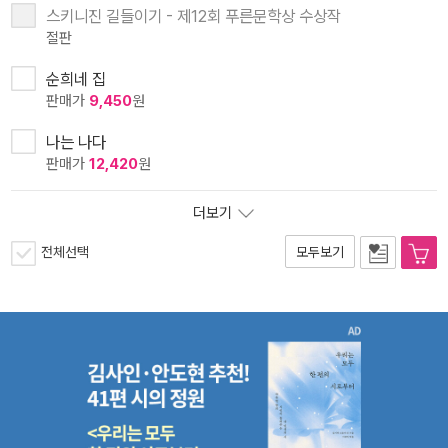
스키니진 길들이기 - 제12회 푸른문학상 수상작
절판
순희네 집
판매가
9,450
원
나는 나다
판매가
12,420
원
더보기
전체선택
모두보기