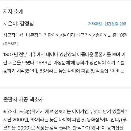
녀석들의 가슴 속에 알 수 없는 감동이 벅차올랐다.
“가 보자”
저자 소개
얼어붙었던 녀석들이 크게 소리치며 번쩍거리는 길을 향해 뛰어갔다.
지은이:
강정님
저자파일
신간알림 신청
최근작 :
<밤나무정의 기판이>
,
<날아라 태극기>
,
<송이>
… 총 10종
(모두보기)
1937년 전남 나주에서 태어나 영산강의 아름다운 물줄기를 보며 어
린 시절을 보냈다. 1989년 '아동문예'에 동화가 당선되어 작가로 활
동하기 시작했으며, 63세라는 늦은 나이에 펴낸 첫 작품집 『이삐 언
니』로 제20회 한국아동문예상을 받았다. 지은 책으로 『이삐 언니』와
『송이』가 있다.
출판사 제공 책소개
♠ 72세, 노(老)작가가 새로 선보이는 이야기엔 무엇이 담겨 있을까?
지난 2000년, 63세라는 늦은 나이에 펴낸 첫 동화집『이삐 언니』(푸
른책들, 2000)로 세상을 깜짝 놀라게 한 작가가 있다. 이 동화집을