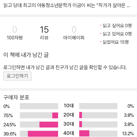
읽고 당대 최고의 아동청소년문학가 이금이 씨는 “작가가 살아온 오
랜 세월이 있어야만 쓸 수 있는, 그런 연륜과 향기가 느껴지면서도 삶
에 대한 통찰이 뛰어난 작품”이라 평하며 “깊은 우물을 들여다보는
읽고 싶어요 0명
0
15
0
느낌”이라고 밝힌 바 있다. 첫 동화집『이삐 언니』로 출간 즉시 주요
읽고 있어요 0명
100자평
리뷰
마이페이퍼
일간지와 아동청소년문학 평단에 큰 반향을 불러일으킨 작가 강정님
읽었어요 15명
이 그로부터 9년 만에 신작『밤나무정의 기판이』를 새로 선보인다. 7
이 책에 내가 남긴 글
2세라는 만만찮은 나이임에도 불구하고 여전히 현역으로 활동하며
묵직한 분량의 신작을 내놓은 이 노작가의 이야기엔 과연 무엇이 담
로그인하면 내가 남긴 글과 친구가 남긴 글을 확인할 수 있습니다.
겨 있을까? 이 작품은 전작『이삐 언니』와 마찬가지로 ‘밤나무정’이라
로그인하기
는 전라도 시골 마을을 배경으로 하고 있다. 연작동화집『이삐 언니』
가 해방을 전후로 한 시기의 아홉 살 소녀 ‘복이’를 중심으로 펼쳐진다
구매자 분포
면 장편소설 『밤나무정의 기판이』는 그로부터 10년 정도 지난 1950
10대
0%
0%
년대 중반을 시간적 배경으로 ‘기판이’라는 소년을 중심인물로 등장
20대
3.8%
7.5%
시켜 그 시대상을 생생히 되살리고 있다. 작가는 하필이면 50년도 더
30대
3.8%
24.5%
지나 고리타분하게 여겨질지도 모를 옛이야기를 새삼 다시 꺼내어 지
40대
금 이곳의 독자들에게 들려주려는 것일까? 작가는 책 끝에 덧붙인 작
13.2%
39.6%