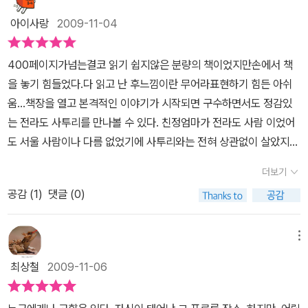
렴치한 일을 서슴지 않았다. 슬하에 딸만 두었던 안골 댁은 귀신 소동
그저 기판이라면 하염없이 다독여주던 누나만이 진정한 사랑이 아니
각지 모르겠으나, 중, 고등학생 정도의 청소년이 읽어야 적당할 것 같
을 벌이면서까지 아들을 낳기 위해 갖은 정성을 다하는 모습에 실소
아이사랑
2009-11-04
었을까 싶다,어려웠던 시대를 무대로 잔잔한 감동을 주는 ,,그러나 어
다. 왜냐하면 전라도 사투리가 너무 적나라하게 나와서 대부분은 알
를 더하였다.간절하게 그리면 이뤄진다는 말처럼 어렵게 아들을 얻은
딘지 모르게 가슴한켠에 싸해지는 이야기다부모라는 이름으로 우리
겠지만 어른인 나도 어려운 점이 많았던 것이 사실이다. 그럼에도 이
안골 댁은 기판을 애지중지하며 아들이 활개 치면서 살아갈 날을 고
400페이지가넘는결코 읽기 쉽지않은 분량의 책이었지만손에서 책
는 과연 아이들에게 부담을 주고 있는것은 아닌지,그것을 왜 더 일찍
동화책에서 사투리가 빠져버린다면 그건 재미없는 일일 것이다.’밤나
대하였다. 안골 댁은 아들을 과잉보호해서라도 기판이 일에 끼어들어
을 놓기 힘들었다.다 읽고 난 후느낌이란 무어라표현하기 힘든 아쉬
깨닫지 못하는것인지,,마음이 아프다,
무정’ 이란 마을은 이름도 순박하고 예쁘지만, 정말 이곳에는 우리네
그를 좌지우지하며 지내는 일이 많았다. 어머니의 과보호로 더욱 심
움...책장을 열고 본격적인 이야기가 시작되면 구수하면서도 정감있
고향 분들 같은 순박한 사람들이 살고 있다. 기판이와 친구들 조차 개
약하게 자란 기판은 동네 아이들의 놀림과 핍박을 당하기 일쑤라 안
는 전라도 사투리를 만나볼 수 있다. 친정엄마가 전라도 사람 이었어
구장이들이긴 하지만, 티없이 솔직한 모습들이다.이야기의 시작은 밤
쓰러움을 더했다. 두복이를 위시한 아이들의 잦은 횡포 아래 스러져
도 서울 사람이나 다름 없었기에 사투리와는 전혀 상관없이 살았지
나무정에 살던 기판이가 타향을 떠돌다가 칼에 맞아 집으로 돌아와서
가는 어린 기판이 감내하며 살기에는 힘든 나날이 이어졌다. 중학에
만, 시댁 어른들이 전라도 분들이라 이젠 구수한사투리가 전혀 어색
불쌍하게 죽는 것으로 시작한다. 기판이의 불행한 일생은 어디서 부
더보기
진학하여 공부를 하고 고등학교를 광주로 옮길 때에도 기판의 의사와
함이 없다.서울 토박이지만전라도 사투리를 해보라면 그래도 흉내정
터 시작되었는지 독자들에게 궁금증을 잔뜩 안긴채...기판이 아버지
는 아랑곳없이 포악스러웠던 엄마가 모든 일을 결정짓고 말았다.지렁
공감 (
1
)
댓글 (0)
도는 낼 수 있고,조금안다고 생각하고 있었지만책 속에선 상당히 고
남섭씨의 어린시절 이야기가 나온다. 의좋은 형제였던 장섭이, 남섭
이도 밟으면 꿈틀한다고 늘 두복이에게 당하기만 했던 기판이 폭압으
난위도의 걸쭉한 사투리를 만나볼 수 있다.뚜꺼운 이책을 지루하다는
이, 평섭이가 어린시절 산에 나무를하러 가던 이야기며, 병든 노인을
로 군림하던 이를 물리치고 난 뒤부터 비뚤어진 승리자의 모습으로
생각없이 읽어가는데 큰 역할을 하지 않았나 하는 엉뚱한 생각을 해
메뉴
극진히 보살핀 이야기며, 특히 남섭씨의 착한 성품은 노인에게 지극
탈바꿈하고 말았다. 점점 난폭해져 가는 기판이를 보면서 씻김굿을
보았다.밤나무정마을의 어느 밤고향을떠났던 기판이가 피 투성이가
정성이었다. 그들은 힘도 세고, 기골이 장대하여 동네 일도 척척 해냈
최상철
2009-11-06
벌여 원혼을 달래보기도 하였지만 그 일은 또 다른 화를 불렀다. 기판
되어 나타나면서 이야기는 시작 되지만,곧바로 이야기는 거슬러 올라
으니, 그런 형제는 착하게 농사짓고 행복하게 인생을 살다가 평안한
이 불가피하게 동네를 떠나 광주로 나가 칠성파에 가담함으로써 참혹
가상당한 지면을 할애하며기판이의 조부모님, 부모님, 형제들, 친구
노후를 보낼 수 있었을 것이다. 하지만 아내를 잘 만나야 한다고, 남섭