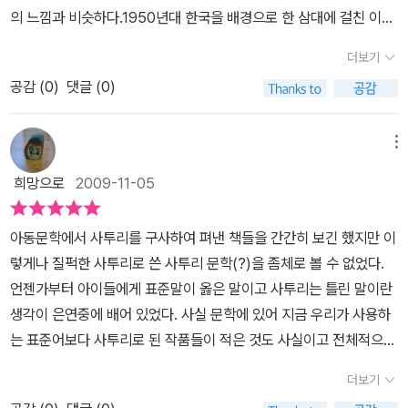
고등학교에 가게 된 기판이는 매일 자전거를 타고 통학하게 되었는
때 좀 더 행복한 삶을 영위할 수 있으리라.
이르지만, 기판이는 엄마의 기대에 부흥하지 못한다. 이 부분에서 잠
의 느낌과 비슷하다.1950년대 한국을 배경으로 한 삼대에 걸친 이야
이하게 되는지 담담하게 마치 한 편의 인생드라마처럼 그린 밤나무정
데, 두복이는 이 꼴을 보다 못해 결국 그의 자전거를 완전히 부숴버리
시 생각해보았다. 지금 이 세상에서 엄마라는 이름으로 얼마나 많은
기앞부분은 기판이의 할머니와 아버지의 결혼으로 기판이를 낳기 전
의 기판이 이야기를 읽으면 왠지 오늘 날에도 기판이처럼 그렇게 환
고, 기판이는 이성을 잃고 철근같은 두복이에게 덤벼든다. 신은 없는
더보기
판철이를 길러내고 있는지... 나는 판철이 엄마의 모습과 얼마나 닮아
까지의 이야기라면뒷부분은 기판이의 성장이후의 이야기가 되겠다.
경에 의해 억울하게 희생되는 소년은 없는지 돌아보게 된다.기판이의
것일까? 두복이의 동생 두구는 아무것도 모른 채 그냥 형이 밀리고
있는지...늘 친구들에게 끌려 다니고, 무시 당하고 조롱 당하던 기판이
공감 (
0
)
댓글 (0)
그 시대를 살았던 우리 민족의 애슬픈 한서린 이야기가 깊은 밤 가슴
누이가좀 더 기판이와 함께 했더라면...광주에서 만난아이 옥남이가
있는 모습을 보고 소주병으로 기판이의 머리를 내려치고, 기판이는
가 우연한 싸움에서 그동안 참아 왔던 분노가 폭발하면서 이전과는
을 적셔왔다.홀로 된 할머니가 기판의 아버지 삼형제를 길러내었다.
좀 더 기판이 옆에 있었더라면....기판이의 인생은 좀 더 달라지지 않
그 상태로 뇌에 이상이 생겨 더이상 옛날의 순하고 착한 기판이의 모
전혀 다른 모습의 기판이로변하게 된다.자신을 이제 기판이가 아닌
어려운 살림에도 바르게 키워 삼형제의 성품은 온화했는데 그 시대의
았을까?얼마전....내 아이가 어릴적 살던 동네에함께 학교에 다니던
메뉴
습을 잃게 된다.기판이는 결국 광주 읍내에서 떠돌다가 우연히 만난
판철이라 불러달라는 이야기에선 왠지 서늘해졌지만,기판이의소심하
일반적인 혼례 절차에 따라 맞은 둘째 며느리가 들어오면서부터 사건
아이 엄마로 부터 전화가왔었다.아이에게 그렇게지극 정성으로 대해
조직과의 잘못된 인연으로 목숨을 잃는다. 그의 삶이 정녕 남을 위한
희망으로
2009-11-05
고 그늘진 모습 이면에서 언젠가 이런 날이 올지도 모르겠다는 불길
이 심상치 않은 분위기를 띈다.기판의 어머니인 둘째 며느리는 욕심
주며, 아이공부를 위해서 학원이란 학원을두루 보내주고,급기야 졸업
삶이었다고 볼 수도 없고, 또한 열광적으로, 불빛을 쫓아가는 나방처
한 예감이 들지 않았던 건 아니다. 그 예감이 맞았던 것이불행의 시작
이 많다. 그 많은 욕심으로 집안의 재산인 전답을 혼자 챙기고,아랫 동
을 얼마 앞두고, 학군 좋은 곳으로 전학까지 불사하던 그 엄마의 아이
럼 열심히 살아보지도 못했던 그였다. 그의 죽음은 너무나도 허무했
아동문학에서 사투리를 구사하여 펴낸 책들을 간간히 보긴 했지만 이
이었고 결국 기판이는진정한 자기 자신의 모습으로살아가지 못하고
생의 집마저 빼앗고 막내 동서의 금반지마저 탐한다.지극정성으로 빌
가 어느 날인가불치병에 걸렸다는 이야기였다. 좀 더 아이한테 잘해
고, 그가 구해준 소년을 그는 결국 찾지 못한 채 죽어가야 했다.기판이
렇게나 질퍽한 사투리로 쓴 사투리 문학(?)을 좀체로 볼 수 없었다.
판철이로 살기로 작정하고 불행한인생으로뛰어 들게 되면서 아쉬움
어 낳은 귀한 아들 기판 역시 그런 어머니의 욕심의 그물에서 벗어날
줄 걸 하고 흐느끼던 그 엄마를 보면서...참 마음이 짠해왔다. 그 엄마
는 왜 죽어야만 했을까? 만약 마담이 없었다면, 기판이는 조직의 일
언젠가부터 아이들에게 표준말이 옳은 말이고 사투리는 틀린 말이란
이라는 말로는 표현할 수 없는 결과를 몰고온다.구수한 사투리와 더
수 없었다.산삼을 먹이고 축구공을 안겨주고 했지만 억지로 기판의
는 아이에게 좀 더 자유를 주지 못한 것을 후회하고 있을 것 같았다.기
원이 되었을 것이다. 만약 깡치가 없었다면, 그를 죽일 사람도 없었을
생각이 은연중에 배어 있었다. 사실 문학에 있어 지금 우리가 사용하
불어 알콩달콩 살아가는 이야기, 기판이 부모님의 혼인을 앞두고 함
성격마저 바꿀 수는 없었다.같은 학교 친구들에게도 외면당하고 놀림
판이를 읽으면서 문득 그 아이 생각이 났다.다음주에는 그 아이가 있
것이다. 만약 두복이가 없었다면? 그는 미치지 않았을 것이다. 그러
는 표준어보다 사투리로 된 작품들이 적은 것도 사실이고 전체적으로
을 가지고 옥신각신하는풍경,신랑 발바닥에 매질하는 풍경, 정월대보
당하며 자란 기판이.자신을 언제나 따뜻이 위로해주던 누나마저 혼인
는병원에꼭 한번 들러봐야겠다.
면, 만약 그의 어머니 안골댁이 없었다면? 그는 소심하게 자라지도
사투리를 구사하는 작품은 더더욱 보기 어렵다. 질그릇 같이 깊은 맛
름 쥐불놀이 등 지금 아이들에겐 생소한 옛 모습들이아주 자세하게
하여 집을 떠나자 기판이는 자신의 안으로 안으로 더 들어간다.진학
더보기
않았었을 것이다. 운명이란 그러하다. '벤자민 버튼의 시간은 거꾸로
을 담고 있으며 다양한 언어의 유희를 즐길 수 있는데 그러질 못하고
묘사되어 있어,읽는 재미와 더불어알아가는 재미가 아주 쏠쏠하다.
하여 일명 도회지로 유학을 떠나 안골댁의 기대에 부응하는가싶더니