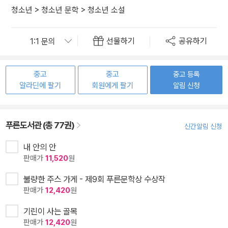
청소년
>
청소년 문학
>
청소년 소설
선물하기
공유하기
중고
중고
중고 등록
알라딘에 팔기
회원에게 팔기
알림 신청
푸른도서관 (총 77권)
신간알림 신청
내 안의 안
판매가
11,520
원
불량한 주스 가게 - 제9회 푸른문학상 수상작
판매가
12,420
원
기린이 사는 골목
판매가
12,420
원