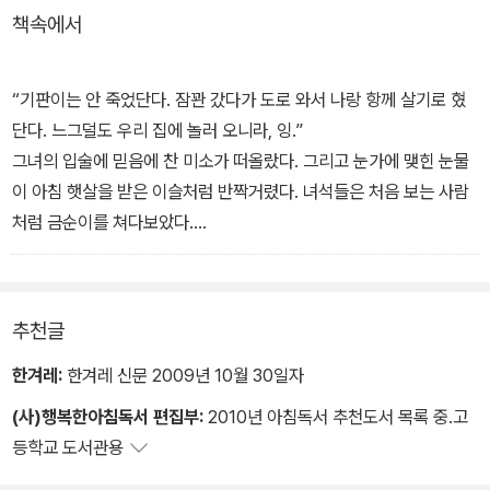
책속에서
로운 마을 사람들의 시선으로 소박한 삶을 묘사해 나가는 하나의 이
야기와 기판이라는 주인공이 살아가면서 겪는 슬픔과 아픔 그리고 번
민을 담담하게 그린 또 하나의 이야기가 서로 얽혀 있다.
“기판이는 안 죽었단다. 잠꽌 갔다가 도로 와서 나랑 항께 살기로 혔
단다. 느그덜도 우리 집에 놀러 오니라, 잉.”
더불어 당시의 일상, 놀이, 농사, 세시풍속, 전통혼례, 굿판 등을 전라
그녀의 입술에 믿음에 찬 미소가 떠올랐다. 그리고 눈가에 맺힌 눈물
도 사투리에 실어 생생히 재현하고 있어 현대의 독자들이 우리 고유
이 아침 햇살을 받은 이슬처럼 반짝거렸다. 녀석들은 처음 보는 사람
의 문화와 정서를 다시금 가까이 느낄 수 있는 좋은 기회를 제공한다.
처럼 금순이를 쳐다보았다.
갑자기 사방이 환해지며 사람들이 올라간 산 쪽이 밝아져 왔다. 녀석
들은 놀라 고개를 들어보니 하늘 한 쪽 구름 틈새가 열리고 계단 같은
황금빛 길이 내려와 산 위에 걸쳐졌다. 눈이 부셔서 쳐다볼 수 없을 정
추천글
도로 번쩍거리는 길이었다. 어디서 왔는지 많은 사람들이 그 길을 따
라 하늘로 천천히 올라가고 있었다. 고요하고 엄숙하고 장엄한 광경
한겨레:
한겨레 신문 2009년 10월 30일자
이었다. 이윽고 그 길을 내려오는 사람들이 보이기 시작했다.
(사)행복한아침독서 편집부:
2010년 아침독서 추천도서 목록 중.고
“기판이가 돌아오고 있구나. 그를 보내지 않는 사람에게 그가 다시 돌
등학교 도서관용
아오고 있구나.”