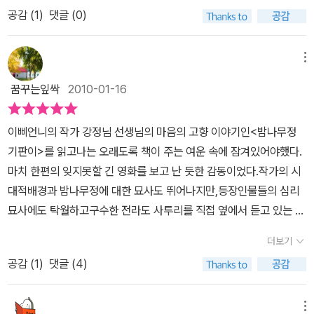
어려움을 함께 나누며 살아가는 길에 융해되어 있는 마을 사람들의
조금 부담스럽기도 했지만 그래도 형제우애는 끈끈했다,그리고 아들
공감 (
1
)
댓글 (0)
모습 속에는 또 다른 세대들의 일상이 살아 숨쉬고 있었다.많은 사람
을 바라던 안골댁의 소원대로 기판이가 태어났다언제나 기판이 기판
들을 만나고 이별하면서 날실과 씨실로 엮어가는 우리네 삶은 수많은
이 기판이가 태어나고 얼마후 밤나무정으로 이사를 하게 된다,책의
사연들로 갖가지 무늬를 새기고 살아가는 삶인지도 모른다. 돌연한
메뉴
중반이 기판이 할머니 아버지 이야기였다면 나머지 부분은 기판이 이
만남은 또 다른 우연을 필연으로 만들며 헤어나기 힘든 나락으로 이
야기다언제나 친구들의 뒤치닥거리를 도맡아야 했던 기판이 힘이없
꿈꾸는잎싹
2010-01-16
끌기도 한다. 교묘한 속임수에 홀려 가산을 탕진하고 병을 얻어 세상
어서일까아니면 엄마 때문인지 몰라도 기판이는 언제나 친구들이 놀
을 떠난 기판이 할아버지의 죽음은 만나서는 안 될 사람을 만나 얻은
이감이었다가만 보면 조금은 답답한 부분도 없지않다힘이없었다면
이삐언니의 작가 강정님 선생님의 마음의 고향 이야기인<밤나무정
화였다. 그로 인해 남은 가족들의 신산한 삶은 간단없이 이어졌다. 세
힘을 기르면 되고,아니면 무시해버리면 될일을 ,,나이가 나이니 만큰
기판이>를 읽고나는 오래도록 책이 주는 여운 속에 잠겨있어야했다.
상 물정에 어두운 장자 댁이 행상으로 삼형제를 키우며 그 자식들이
친구란것을 무시못할 나이에 겪는 기판이의 청소년기는 참으로 힘든
마치 한편의 잊지못할 긴 영화를 보고 난 듯한 감동이었다.작가의 시
각기 가정을 이뤄 살림을 나면서 벌어지는 삶의 일상은 유쾌한 일보
삶 자체였다,그렇게 청소년기를 보낸 기판이는 못된 친구들때문에 더
대적배경과 밤나무정에 대한 묘사도 뛰어나지만,등장인물들의 심리
다는 불행한 일들이 더 많았다.경제적 결핍으로 힘든 나날이었지만
큰 꿈도 꾸어보지 못하고 먼나라고 길을 떠나게 되었다,누가 기판이
묘사에도 탁월하고구수한 전라도 사투리를 직접 옆에서 듣고 있는 듯
우애 있게 지내던 형제들이 각기 다른 가정을 이뤄 살게 되면서 불화
를 저 막다른 골목으로 내몰았을까 싶다,묵묵히 아주 열심히 살아보
한 점이나 특히 우리의 토속적인 민속 풍습에대해너무 잘 표현한 점
하는 날이 늘어났다. 우여곡절 끝에 탐욕스런 안골 댁이 둘째 아들 남
더보기
려고 가난속에서도 일을 하던 아버지,욕심이 많아 내것도 내것이요
은아이들이 그냥 읽고 넘긴 단순한 동화가 아니라 국어책에 수록하거
섭과 결혼하면서 크고 작은 다툼은 또 다른 고통 속으로 식구들을 몰
남의것도 내것이라 여기던 어머니 그리고 아들이 사랑이 너무 커서
공감 (
1
)
댓글 (4)
나, 영화로 제작하여오래도록 남겨두었으면 좋겠다는 생각이 개인적
고 갔다. 그녀는 어렵사리 되찾은 집안 땅을 차지해버리고, 시동생 부
그 기대치도 너무 커서 하염없이 아들에게 부담을 주었던 그분,그리
으로 들었다.어린이전문출판사인 푸른책들에서 나온 푸른도서관시리
부를 위해 마련한 집에 자기네 세간을 옮겨 그 집을 차지해 버리는 파
고 변함없이 기판이를 놀리고 힘들어하게 했던 친구들,기판이에게는
즈 중 하나인 이 책은 두께로 봐서는 초등고학년이 읽을 만 하다고 생
메뉴