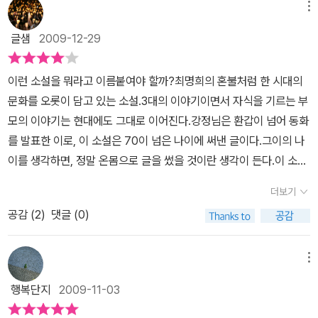
기를 빌고 홍역으로 둘째 아이를 잃고서 태어났기에 귀하고 소중한
메뉴
아들이었다. 그런 까닭에 기판이는 다른 아이들과 달리 안골댁으로부
글샘
2009-12-29
터 지나치게 보호를 받으며 자라 연약했다. 몘 캐구들에게 놀림을 받
고 괴롭힘을 당하던 기판이에게 사건이 일어난다. 기판이의 새 자전
이런 소설을 뭐라고 이름붙여야 할까?최명희의 혼불처럼 한 시대의
거를 두복이가 망가뜨린 데에 화가 난 기판이가 두복이에게 죽을힘을
문화를 오롯이 담고 있는 소설.3대의 이야기이면서 자식을 기르는 부
다해 덤벼든 것이다. 이 싸움에서 이긴 기판이는 예전의 유약하고 순
모의 이야기는 현대에도 그대로 이어진다.강정님은 환갑이 넘어 동화
종적이던 모습과는 다른 삶을 살게 된다. 하지?받고것도 얼마 지나지
를 발표한 이로, 이 소설은 70이 넘은 나이에 써낸 글이다.그이의 나
않아 기판이는 정신병에 걸리고 만다. 아들의 정신병을 낫게 하고자
이를 생각하면, 정말 온몸으로 글을 썼을 것이란 생각이 든다.이 소설
안골댁은 굿판을 벌이기도 했지?받별 효과를 거두지 못하고 기판이
의 주인공 기판이는 참으로 역동적인 인물이다.소심함의 극치를 달려
는 밤나무정을 떠난다. 광주로 올라온 기판이는 우연찮게 칠성파의
더보기
왕따였던 기판이가, 됫병에 머리를 얻어맞고난 이후 갑자기 터프해진
두목의 손에 의 려 폭력 조직에 들어가게 된다. 그러던 어느 날 패거리
공감 (
2
)
댓글 (0)
다.좀 바보같이 변했지만, 터프가이 기판이는 판철이가 되어 판을 치
가 잡아 온 송 마담을 풀어 준 탓에 기판이는 패거리들에게 쫓겨 고향
고 다니다 결국 골로 간다.기판이를 이렇게 기른 것은 그 어머니의 영
밤나무정으로 다시 되돌아온다. 결국 기판이는 밤나무정 입구에서 추
향이 큰데,기판이를 둘러싼 환경이 최악이었다.기판이 누님의 다사로
메뉴
적해 온 패거리들의 칼에 찔려 열여덟의 짧은 생을 마감한다.
움이 기판이의 외로움에 용기를 주고, 기판이의 결기를 쓰다듬어 줄
행복단지
2009-11-03
수 있었다면 얼마나 좋았으랴만,제 새끼라면 고슴도치도 함함하다고,