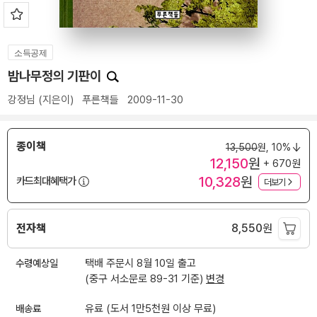
소득공제
밤나무정의 기판이
강정님
(지은이)
푸른책들
2009-11-30
종이책
13,500
원,
10%
12,150
원
+ 670원
10,328
원
카드최대혜택가
더보기
전자책
8,550
원
수령예상일
택배 주문시 8월 10일 출고
(중구 서소문로 89-31 기준)
변경
배송료
유료 (도서 1만5천원 이상 무료)