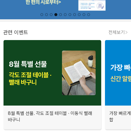
관련 이벤트
전체보기
8월 특별 선물. 각도 조절 테이블 · 이동식 빨래
가장 빠르게
바구니
합