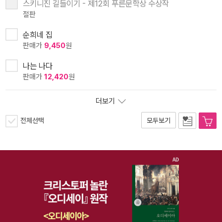
스키니진 길들이기 - 제12회 푸른문학상 수상작
절판
순희네 집
판매가
9,450
원
나는 나다
판매가
12,420
원
더보기
전체선택
모두보기