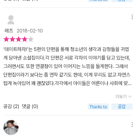
신을 모욕한 선생님께 자신이 할 수 있는 방법으로 사과를 요청한 이
등장인물과 관련한 주변인물들의 이야기를 풀어가며 서로 연결되어
다른 꿈을 가지고 있다. 재현의 꿈은 배우가 되는 것이다. 하지만 자신
야기 「사과를 주세요」, 짝사랑하는 오빠의 할머니와 데이트를 한 계획
펼쳐집니다.[데이트하자!]는 두번째 이야기의 제목이면서작가가 보
의 꿈을 펼치기엔 넘어야 할 산이 많다. 부모님의 반대와 선생님과의
적인 그리고 신기한 인연 「데이트하자!」, 가출이 의심되는 쌍둥이 남
메뉴
여주는다양한 생각과 모습을 가진 청소년들을'만나는 것', 살짝은 삐
면담, 재현은 자신의 꿈을 선택할 것인가, 부모님의 기대를 충족시킬
동생을 찾다가 오히려 자신의 삐딱함과 만난 「삐딱이를 만났어」, 집을
딱하게 보여도그렇게 살아도 괜찮다고그 모습을 만나자는 의미로 전
레즈
2018-02-10
것인가 흔들리고 말았다. 단편소설 다섯편의 이야기에 공통적으로 들
떠나, 세상을 떠나고 싶어서 떠나고 나서야 무언갈 찾은 「가출 기록
체를 아우르는 제목으로 정했나봅니다.이야기 속 친구들과 즐겁게 만
어가 있는 세월호. 세월호는 우리 사회에서 또다른 아픔이다. 특히 또
부」, 짝사랑하듯 꿈을 쫓는 청소년의 끝자락 「짝사랑 만세」. 10대 시
나보자는 권유.작가님의 의도대로정말 설레면서, 두근두근 긴장도 하
‘데이트하자!’는 5편의 단편을 통해 청소년의 생각과 감정들을 귀엽
래의 청소년이 느끼는 상처는 어른이 생각하는 상처와 다른 의미를
절 누구나 한번쯤음 마주했을 법한 고민들이 한 편 한 편 담겨 있었다.
며 인물들을 만났네요.책을 읽는 가운데 소설 속 시간도 몇년이 지나
게 담아낸 소설집이다.각 단편은 서로 각자의 이야기를 담고 있는데,
지니고 있다. 세상에 대한 불신은 어른에 대한 불신으로 이어지게 되
물론, 그 고민이 풀리는 방법은 평범하지만은 않다. 그런데, 한 사람
가고, 뒷 이야기가 궁금한 이들도 생겨나구요.(작가님의 에필로그를
그러면서도 또한 연결점이 있어 이어지는 느낌을 들게한다. 그래서
고, 그 누구도 나 자신을 지켜주지 못한다는 단순한 논리에 다다르고
한 사람의 삶을 소설처럼 들여다보면, 특별하고 소중하단 걸 상기하
보면 이미 독자가 누구 이야기를 궁금하게 여길지 아시는것 같더라구
단편집이라기 보다는 좀 연작 같기도 한데, 이게 무리도 없고 자연스
말았다. 한의지가 수학 선생님에게 저항하는 이유, 서해밀이 가출하
면 평범할지도 모르겠다. 지금 우선 귀찮고 입장 곤란하니까 선심 쓰
요! 저도 그 이야기가 궁금했거든요~~^^)나도 청소년때에 내안의 삐
럽게 녹아있어 꽤 괜찮았다.각각에서 아이들은 어른이나 사회에 맞서
는 이유는 겉모습은 다르지만, 그 본질은 똑같다. 자신이 생각하는 상
듯 던져 주는 사과는 진짜 사과가 아니라는 얘기지, 내 말은. 시간에
딱이도 자세히 들여다 볼걸..하는 생각도 들었네요.똑같은 모습, 판에
기도 하고 자신의 감정과 진로 등을 고민하기도 한다. 이것들은 모두
식이 비상식으로 바뀌지 않길 원하며, 그것이 새로운 변화의 과정이
정성을 대해서 상대가 왜 상처받았는지 알아가는 게 먼저. 사과는 그
더보기
찍어내는 듯한 그곳에서자기의 꿈을 향해, 짝사랑일지라도 , 나아가
한번쯤은 생각해 볼만한 것들이라 작가의 이야기를 통해 살펴보고 같
되어진다.
런 다음에 진심으로 다가서는 일이어야 해. 가능하다면 여러번, 그리
봤다는 것이 무척이나 부러웠습니다.뭐. 지금이라도 늦지 않았지만
공감 (
2
)
댓글 (0)
이 고민해 보는것도 좋다.제목만큼 가벼운 소설의 분위기와 달리 다
고 지식해서. 성가시니까 치워 버리기 위해서 부끄러우니까 잊어버리
요!그래도 그 때의 모습이 안스럽게 느껴지기도 하네요.데이트하자!
루는 주제들은 별로 가볍지 않다. 오히려 무거운 것도 있다. 그걸 작가
고 묻어 버리기 위해서, 먹고 난 종이컵 쓰레기통에 내던져 버리듯이
만남, 설레는 일이지요.똑같이 자기 책상에서 앞만 보고 노트에 적는
는 그걸 별로 무겁지 않다는 듯 가볍게 담아냈다. 이건 가장 무겁다고
메뉴
한 번 쓱 해치우는 행동이 아니라. 『데이트하자!』는 중요하지만, 잊고
것이 아니라다양한 삶의 모습속에서 그렇지, 이런 생각도 할 수 있지!
할만한 ‘가출 기록부’도 마찬가지다. 그렇다고해서 경박하다거나 하