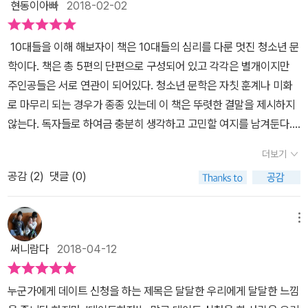
있었던 소중한 것들을 상기해주는 소설이다. 사과가 무엇인지, 이웃
현동이아빠
2018-02-02
생각의 폭과 이전보다는 조금 더 이해의 깊이를 더해주는 책청소년소
지는 않다. 주제의 무거움은 여전하지만 그걸 등장 인물들과 이야기,
으로서 가지는 책임이 무엇인지, 나를 소중하게 여기는 방법이 무엇
설집[데이트하자!]였습니다.
그리고 문체를 통해서 무겁지만은 않게, 편하게 읽을 수 있게 있게 잘
인지 등 바쁘게 살아가다 보면 어느 순간 놓쳐버리기 쉬운 것을 꽉 잡
10대들을 이해 해보자이 책은 10대들의 심리를 다룬 멋진 청소년 문
쓴 편이다. 그러면서 가볍고 통통튀는 이야기로 재미도 잡았다.주인
아준다. 특히 학교와 학원 그리고 집을 오가는 학생들이나 바쁜 일상
학이다. 책은 총 5편의 단편으로 구성되어 있고 각각은 별개이지만
공들도 꽤 매력적이다. 특히 여주인공들을 밝고 자신감있게, 그래서
속에 소중한 무언가를 잃은 것 같은 이들의 마음에 담기면 좋을 이야
주인공들은 서로 연관이 되어있다. 청소년 문학은 자칫 훈계나 미화
조금은 당돌하게 그렸는데, 그게 밉지않고 귀여워서 보다보면 조금
기다. 꼭 청소년을 모델로 했기에, 청소년들이 읽기에 좋기에, 청소년
로 마무리 되는 경우가 종종 있는데 이 책은 뚜렷한 결말을 제시하지
웃음도 난다. 이렇게 밝고 귀여운 분위기는 청소년 소설이 아니면 보
소설로 묶기이지 않았으면 좋겠다. '이제 막 청소년에 들어선 사람이
않는다. 독자들로 하여금 충분히 생각하고 고민할 여지를 남겨둔다.
기 어렵지 않을까 싶다. 덕분에 보는 내내 기분좋게 볼 수 있었다.
읽어도, 청소년을 벗어난 사람이 읽어도, 혹은 청소년이 되기 직전의
이 단편들의 주인공들은 중고등학생들이다. 각자 살아온 환경도 다르
더보기
사람까지도 포함한 소설'이 되었으면 좋겠다. 특히 근래에 학생들 사
고 처한 상황도 다르다. 또한 꿈을 꾸는 이도 있고 방황을 하는 이도
이어서 벌어진 사회적 사건들과 조금씩 붙어있는 부분이 눈에 들어왔
공감 (
2
)
댓글 (0)
있다. 10대들을 향한 여러 조언과 충고가 있지만 그들의 실정과 동떨
고, 마음에 오묘한 감정을 주었다. '어른'이라는 표현이 어색하고 어려
어진 것들도 많이 있다. 수학선생님과의 마찰을 통해 1인 시위를 하는
운 난, 해밀의 먹먹한 마음을 읽고, 미안함을 느꼈다. 차가운 바닷물
한의지의 모습을 과연 어떻게 바라볼 것인가? 알츠하이머병을 앓고
메뉴
속에 잠겨 죽음을 맞이해야 했던 아이들의 모습과 동시에 아이와 학
있는 할머니를 모시고 살아가는 나수현의 마음을 헤아릴 수 있을까?
써니람다
2018-04-12
생이라면 미숙한 존재라고 여기며 그들의 말과 생각에 귀기우리지 않
공신력에 대한 불신을 경험하고 나서 답답함을 견디지 못해 집을 나
았던 내 모습이 보였다. 돌이켜보면 나 역시 학생인 때가 있었고, 그때
와 바다로 무작정 떠나는 서해밀에게는 무슨 말을 해야 할까? 어린
누군가에게 데이트 신청을 하는 제목은 달달한 우리에게 달달한 느낌
난 '학생이라니까, 어리다니까'라는 이유로 체념하기 바빴다. 이런 나
시절부터 배우의 꿈을 꿨지만 고3이 되어서 고백한 장남을 응원할 수