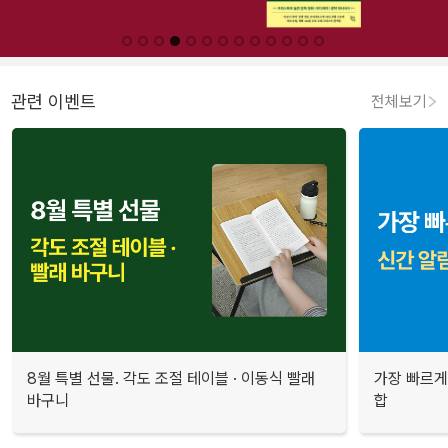
관련 이벤트
전체보기
8월 특별 선물. 각도 조절 테이블 · 이동식 빨래
가장 빠르게
바구니
합