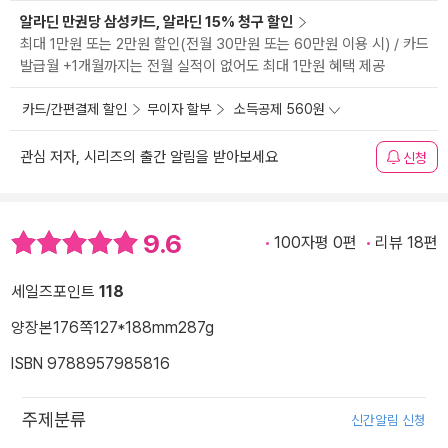
알라딘 만권당 삼성카드, 알라딘 15% 청구 할인
최대 1만원 또는 2만원 할인(전월 30만원 또는 60만원 이용 시) / 카드
발급월 +1개월까지는 전월 실적이 없어도 최대 1만원 혜택 제공
카드/간편결제 할인
무이자 할부
소득공제 560원
관심 저자, 시리즈의 출간 알림을 받아보세요
신청
9.6
100자평 0편
리뷰 18편
세일즈포인트
118
양장본
176쪽
127*188mm
287g
ISBN 9788957985816
주제분류
신간알림 신청