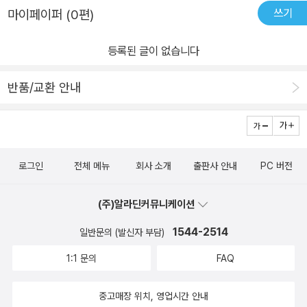
작가님처럼 나이 들고 싶네요. 나이 들어도 아이들의 맘을 이해할 수
쪽 '그러니깐 시간이 필요하다는 거지. 지금 우선 귀찮고 입장 곤란하
흔히 듣고 볼 수 있는 이야기다. 어릴 적 부모들은 아이들에게 더 큰
쓰기
마이페이퍼 (0편)
있으면 정말 좋겠습니다. 이 소설에는 여러 명의 주인공들이 나옵니
니까 선심 쓰듯 던져 주는 사과는 진짝 사과가 아니라는 얘기지, 내 말
꿈을 꾸고 더 많은 상상을 하면서 자라길 바란다. 하지만 초등학교에
다. 각각의 단편이지만 다 연결되어있습니다. 이런 소설을 옴니버스
은. 시간에 정성을 더해서 상대가 왜 상처받았는지 알아가는 게 먼저.
들어가는 순간 입시 전쟁은 시작이 된다. 더 많은 학원을 보내서 더 많
등록된 글이 없습니다
식 구성이라 하나요? 저는 이런 구성을 좋아합니다. 앞의 단편에 나
사과는 그런 다음에 진심으로 다가서는 일이어야 해. 가능하다면 여
은 점수를 받고 더 높은 위치에 올라서기를 바란다. 아이가 진정으로
온 좋아했던 주인공이 뒤의 단편에서 스치듯이라도 나오는 게 정말
러 번, 그리고 지속해서. 성가시니까 치워 버리기 위해서, 부끄러우니
무엇을 원하고 바라고 기대하는지 묻고 기다릴 여유가 없다. 선생님
반품/교환 안내
좋습니다. 마치 아는 사람 만난 것처럼 반갑습니다. 여기 나오는 친구
까 잊어버리고 묻어 버리기 위해서, 먹고 난 종이컵 쓰레기통에 내던
에게 1인 시위를 하는 학생의 모습에 용기와 격려를 보내야 하는지 비
들은 의지, 해밀, 수연, 재현 등등은 나이는 어린데 뭔가 꽉 차 있는 느
져 버리듯이 한 번 쓱 해치우는 행동이 아니라.' '사과 주세요' 중에서
난과 조소를 보내야 하는지 고민하는 아이에게 부모는 무슨 말을 해
낌입니다. 우리 아이들도 여기 주인공처럼 컸으면 좋겠습니다. 특히
33쪽우리는 살면서 얼마나 많은 말을 하고, 그 말 중 또 얼마나 상대
야 할까? 대입이라는 큰 시험 앞에서 배우라는 어렵고 힘든 길을 선
자기 꿈을 찾아가는 재현이처럼 그렇게 컸으면 좋겠네요. 저는 해밀
방의 마음에 상처를 주는지 우리는 잊고 살아간다. 나의 입에서 떠난
택한 고3 장남에게 어떠한 말을 해야 할까? 쉽지만은 않은 문제들이
로그인
전체 메뉴
회사 소개
출판사 안내
PC 버전
이가 부럽습니다. 어른인 저도 잘 하지 못하는 것들을 하는 것이 놀랍
말은 고스란히 상대방의 몫이 된다. 이미 떠난 말까지 되짚으면서 되
지만 아이들을 믿고 응원해주는 부모와 학교, 사회가 되기를 바라는
고 부럽기도 합니다. 저도 가슴이 답답하기만 했는데 그게 뭔지 몰라
새기라는 것이 아니라, 나의 성급함으로 내가 컨트롤하기 전에 떠났
저자의 마음이 많이 있는 책인 듯하다.
(주)알라딘커뮤니케이션
서 그저 눈물만 났었는데 해밀이를 보니 알겠더라고요. 해밀이가 하
다면, 미안함과 진심이 담긴 사과로 상처를 치료해 줄 수는 있다. 그러
는 말 한마디 한마디가 다 제가 하고픈 말이었습니다. 저 뿐만 아니라
1544-2514
일반문의 (발신자 부담)
나 우리는 은근슬쩍 넘어가 주기를 바라거나, 사과하는 척으로 그 순
우리나라에 사는 국민들 모두 마찬가지 일 겁니다. 해밀이 덕에 속이
간을 모면하려고 한다. 그것이 싫다는, 진심으로 사과를 하라는 의지
1:1 문의
FAQ
좀 후련해졌습니다. 바뀌는 건 없어도 속 시원하게 누군가에게 털어
의 의지. 의지의 1인 시위는 수학 선생님뿐만 아니라, 권력을 가졌다
놓는 기분.. 속 시원하게 한바탕 울고 난 기분.. 그래서 이 소설을 다
는 것으로 '강자'라고 착각하는 많은 이들에게 보여주는 적극적인 표
중고매장 위치, 영업시간 안내