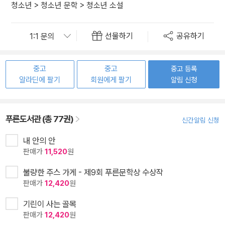
청소년
>
청소년 문학
>
청소년 소설
선물하기
공유하기
중고
중고
중고 등록
알라딘에 팔기
회원에게 팔기
알림 신청
푸른도서관 (총 77권)
신간알림 신청
내 안의 안
판매가
11,520
원
불량한 주스 가게 - 제9회 푸른문학상 수상작
판매가
12,420
원
기린이 사는 골목
판매가
12,420
원