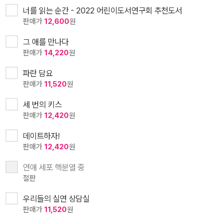
너를 읽는 순간 - 2022 어린이도서연구회 추천도서
판매가
12,600
원
그 애를 만나다
판매가
14,220
원
파란 담요
판매가
11,520
원
세 번의 키스
판매가
12,420
원
데이트하자!
판매가
12,420
원
연애 세포 핵분열 중
절판
우리들의 실연 상담실
판매가
11,520
원