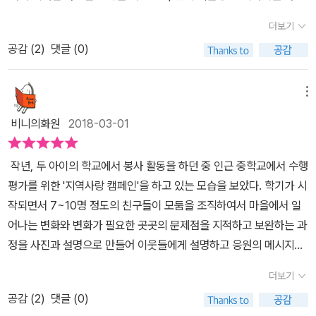
대해 분노하는 해밀에게 유대는 말합니다.더 꿋꿋이 기억하기 위해
라보는 10대의 마음을 대변해주는 단어인 것 같다. 세월호 사건을 직
었던 사춘기 소년, 소녀들과 고민을 했던 기억이 난다.노란 리본을 통
서, 더 오래 기억하려고 그런거지 잊어 가는 것이 아니라고.당시의 생
더보기
접 언급하지는 않았지만 노란 리본을 통해 충분히 유추할 수 있는데
해 본 그들과 우리의 시선, 아이들과 선생님의 시선을 읽으며탄식과
각에 다시금 먹먹해지는 가슴을 안고 읽어 내려갑니다.비록 노란 리
2014년 4월 16일 300여명의 사상자를 낸 사건에 대해 지겹다라는
공감 (
2
)
댓글 (0)
같은 신음을 내뱉으며 의지를 응원했었다.그런 의지와 친구들의 이야
본은 빛이 바랬지만, 아직도 많은 사람들은 그 날을 기억합니다.어쩌
표현으로 애도하고 싶은 이들을 묵살하려는 시도는 아이들에게 주변
기 다섯 편이 모여 책 한 권으로 탄생했고, 이야기 속 각기 다른 데이
면 많은 사람들이 해밀처럼, 혹은 유대처럼 생각하고 있을 것입니다.
사람들이 죽든 말든 공부만 하라는 소리로 들릴 위험성을 보여준다.
트들을 살피고 때때로 웃음이 났고, 때때로 가슴이저렸다.치매에 걸
메뉴
짝사랑에 대한 설레임을 담은 이야기.꿈을 찾는 이야기.사람들에 대
무한 경쟁속에서 지쳐가는 아이들에게 위로와 공감을 가르쳐야 할 학
린 할머니를 둔 수현, 의지 친구 동생이 나래.그 아이들의 첫사랑은 이
해서 울분을 토해내는 이야기.이 많은 이야기들은 현재를 살아 가는
비니의화원
2018-03-01
교가 오히려 외면하고 있는 현실의 모습에 소설이지만 현실 속 사건
렇게 황당하지만 예쁜 데이트로 이어지고, 이유가 만난삐딱이는 우리
우리네 아이들의 이야기입니다.작가는 이야기 속 친구들과 즐겁게 데
을 대하는 느낌을 지울 수가 없다.「데이트하자!」는 단순히 14살 ‘공나
주변에서 흔히 볼 수 있지만, 쉽게 만날 수 없기도 하다.다섯 편의 이
이트를 해 보자는 의미로 제목을 지었다고 '작가의 말'에서 이야기합
작년, 두 아이의 학교에서 봉사 활동을 하던 중 인근 중학교에서 수행
래’라는 소녀가 18살 ‘나수현’이라는 고등학생을 좋아하는 소설인 것
야기는 내 가슴에 다시 노란 불을 켜고, 아직 끝나지 않은 통증을 불러
니다.작가의 말처럼 데이트란 설레임 그 자체입니다.그 상대가 누구
평가를 위한 '지역사랑 캠페인'을 하고 있는 모습을 보았다. 학기가 시
처럼 보여지지만 숨겨진 주인공은 바로 알츠하이머 병을 앓고 있는
일으켰다.그땐 그랬다.한없이 미안하고, 부끄럽고.... 끊임없이 한숨이
이건 말입니다.이 책을 읽을 청소년들도 그런 마음을 간직했으면 합
작되면서 7~10명 정도의 친구들이 모둠을 조직하여서 마을에서 일
수현이의 할머니다. 나래는 수현오빠와의 우연한 만남을 기획한다.
나왔다.이야기 주인공인 아이들이 하나, 둘 자기 자릴 찾아 움직일 때
니다.오늘 누군가에게 청해보세요.'데이트 하자!'
어나는 변화와 변화가 필요한 곳곳의 문제점을 지적하고 보완하는 과
바로 이종 사촌인 서이유 언니에게 수현의 주말 동선을 파악한다. 수
나는 멍하니 아이들의 움직임에 귀를 기울였다.데이트는 끝나지 않았
정을 사진과 설명으로 만들어 이웃들에게 설명하고 응원의 메시지를
현은 매주 토요일 집 근처 공원에서 운동을 한다는 소식을 접한 나래
다. 아이들은 끊임없이 자기 자신과 혹은 자신을 응원하는 누군가와
받아 오는 활동을 펼치는 모습을 보면서, 교복만 입었을 뿐 어리게 만
는 공원 벤치에 앉아서 수현을 기다린다. 기다리는 수현은 오지 않고
데이트를할 것이고, 나는 아이들의 데이트를 응원할 것이다.넘어진
더보기
보았던 그들이 마을 곳곳을 돌며 관심을 기울이면서 활동한 그 열정
일흔살쯤 되어 보이는 할머니가 나래에게 다가와 데이트 하자라고 이
그 자리에서 벌떡 일어나 툭툭 흙을 털어내고 다시 걷는 아이들.그 아
공감 (
2
)
댓글 (0)
이 고스란히 담겨있는 자료를 보면서 참 대견스럽기도 하고, 나의 청
야기 한다. 무료했고 더욱더 극적인 만남으로 보이고 싶은 나래는 할
이들의 데이트는 아직 내 걸음을 걸어내지 못하는 내게도 필요한 과