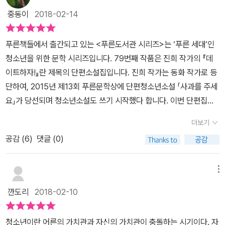
부」), 좀비가 되기 싫어 자퇴를 하는(「삐딱이를 만났어」) 삶을 살아나
중동이
2018-02-14
간다. 가출이나 자퇴, 진로 변경 등은 기존의 청소년소설들에서도 흔
하게 등장하는 소재들이다. 기존 소설들이 이 소재들을 일종의 ‘고난
푸른책들에서 출간되고 있는 <푸른도서관 시리즈>는 ‘푸른 세대’인
과 역경’으로 설정한 뒤 이 고난을 겪고 한층 더 성장해 나가는 획일적
청소년을 위한 문학 시리즈입니다. 79번째 작품은 진희 작가의 『데
인 모습의 청소년을 그렸다면, 『데이트하자!』 속 주인공들은 이 소재
이트하자!』란 제목의 단편소설집입니다. 진희 작가는 동화 작가로 등
가 곧 자신의 일상이자 꿈이며 행복으로 나아가는 길이다. 그리고 작
단하여, 2015년 제13회 푸른문학상에 단편청소년소설 「사과를 주세
가는 끊임없이 청소년 자신이, 어른들이, 이 사회가 그런 청소년들을
요」가 당선되며 청소년소설도 쓰기 시작했다 합니다. 이번 단편집엔
삐딱한 시선으로 쳐다보는 것이 아니라 인정하고 응원해 줘야 한다고
5편의 단편이 실려 있는데, 그 첫 번째 단편이 수상작인 「사과를 주세
이야기한다. 그 인정과 응원이 미래의 우리 사회를 행복하게 만드는
더보기
요」입니다. 다섯 편의 단편들은 모두 별개의 스토리를 가지고 있지
첫걸음이라는 것이다. “아마 저는 이렇게 살아도 괜찮다는 말을 건네
공감 (
6
)
댓글 (0)
만, 모두가 하나로 연결되고 있습니다. 각 단편은 모두 ‘나’라는 일인
고 싶었나 봅니다. 우리 친구들에게, 부모님과 선생님을 비롯한 어른
칭시점으로 풀어나가고 있는데, 이 ‘나’는 각 단편마다 다릅니다. 「사
들에게, 우리가 모르는 세상 저 어딘가에는 이런 친구들도 있다고, 그
과를 주세요!」에서는 자신의 주관이 뚜렷한 한의지를 좋아하는 공태
메뉴
러니 살짝 삐딱해지는 걸 두려워만 하지는 말라고 말해 주고 싶었나
오가 ‘나’입니다. 「데이트하자!」에서는 공태오의 여동생 공나래가
깐도리
2018-02-10
봅니다.”(작가의 말 中) 이 책에 등장하는 인물들을 통해, 그리고 그
‘나’로 등장하여 나수현을 짝사랑합니다. 「삐딱이를 만났어」에서는 서
들이 전하는 이야기들을 통해 『데이트하자!』의 모든 독자들에게 이
이유가 ‘나’로 나오는데, 이유는 공태오, 나래와는 이종사촌 간으로 공
작가의 울림이 그대로 행복이 되어 전해지길, 작가의 바람처럼 우리
청소년이란 어른의 가치관과 자신의 가치관이 충돌하는 시기이다. 자