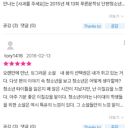
지스럽다는 생각입니다. 왠지 세월호 참사에 대해 작가로서 채무감을
만나는 [사과를 주세요]는 2015년 제 13회 푸른문학상 단편청소년
하게 위안이 되기도 한다. 해밀의 가출은 어떻게 마무리될까? 「짝사
에게 데이트를 한 사람은 자신이 좋아하느 수현 오빠도 아니고, 이상
느끼는 감정이, 그 마음의 짐이 해밀에게 투영되면서 조금은 억지스
소설에 당선되어 다른 당선작품과 함께 책으로 나왔던 글이에요.그
랑 만세」 -연기자를 꿈꾸는 재현에게 이 꿈은 그저 짝사랑일 뿐이다.
한 할머니였다. 자신에게 왜 이런 우울한 순간이 찾아왔는지 알지 못
더보기
럽게 느껴진 것이 아닐까 생각해봅니다. 그치만 다섯 편의 단편들을
때는 못읽고 지나갔다가 지금 읽게 되었는데세월호 사건을 맞닥뜨린
재현은 부모님도 선생님도 모두 반대하는 그 꿈을 이루기 위해 고군
하고 당황스러운 나래는 좋아하고 선망하는 수현 오빠가 있다. 전교
읽으며, 참 행복했습니다. 물론 소설은 청소년들의 불안을 말하기도
공감 (
3
)
댓글 (0)
당시의 같은연령대의 학생들..그 학년이 거의 사라졌던 단원고 학생
분투하지만, 늘지 않는 실력에 회의감을 느낀다. 엄마는 계속 반대를
에서 공부를 잘하는 오빠 수현이 아닌 할머니와 함께 하면서 생기는
하고, 청소년들의 고민과 방황을 이야기하기도 하지만, 그럼에도 그
들이 떠오르더군요.너무도 밝게, 하지만 당당하게 추모의 노란리본을
하며 이 문제를 가족 투표로 정하자고 하고, 투표 당일 의자매라며 엄
에피소드가 나온다.<삐딱이를 만났어>16살 서이유는 공나래와 이종
런 내용들마저 행복했습니다. 좋은 글을 만나는 행복 말입니다. 다섯
지니고 있던 의지에게노란리본을 그만하라고 한 수학선생님ㅡ좀 지
메뉴
마의 모든 친구들을 다 동원해 오는데…….
사촌 지간이다. 키가 작아서 주변 사람들에게 초딩 아니냐는 놀림을
편의 단편을 읽으며 드는 생각은 우리 청소년들, ‘푸른 세대’들은 한편
나치게 말씀하셨죠 ㅡ .의지가 내건 1인시위'사과를 주세요'.단순히 무
받는 서이유와 쌍둥이 동해 해밀. 해밀은 자신의 일거수 일투족에 대
tory1416
2018-02-13
으로는 마음속에 폭탄을 안고 있는 듯 불안감에 힘겨워하지만, 또 한
례한 선생님의 태도때문에학생이 벌인 시위가 아니라는 생각이 들었
해서 간섭하는 누나 이유에 대해 귀찮음이 느껴지고 있다. 20년이 지
편으로는 꿈꾸는 설렘이 가득하기도 하고, 또 한편으로는 사랑의 꽃
어요.사과에 대한 의지의 생각이 나온 부분을 읽다가 뭉클 했네요.그
난 미래엔 어떤 아이가 될까 고민하는 서이유의 모습이 소설에 채워
오랜만에 만난, 싱그러운 소설 내 꿈의 선택권은 내가 쥐고 있는 거
향기 그 떨림도 가득하다는 생각을 해보게 됩니다. 바라기는 우리 ‘푸
상황에서만이 아니라 지금, 수면위로 떠오르는많은 문제들에도 적용
지고 있다.<가출기록부>서이유의 쌍둥이 남동생 해밀은 가출선언을
다. 다섯 편의 이야기 속 청소년을 보고 청소년은 어떻게 생각할까?
른 세대’들이 그 이름 그대로 생명력 가득한 푸른 시간들을 보낼 수 있
되는 것 같아서말이죠.시간에 정성을 더해서 상대가 왜 상처받았는지
하게 된다. 흔들리는 자아를 드러내고, 자신이 상식이라 했던 모든 것
청소년 타이틀을 잃은지 꽤 많은 시간이 지났지만, 난 이질감을 느꼈
다면 좋겠습니다. 입시의 무게와 어른들이 만들어 놓은 다양한 아픔
알아가는 게 먼저,사과는 그런 다음에 진심으로 다가서는 일이어야
이 비상식으로 느껴질 때 그것에 대해 저항하게 된다. 인생은 무엇이
다. 아주 기분 좋은 이질감을 말이다. 청소년이라는 나이대의 학생들
의 상황들로 시들어가는 시간이 아닌, 꿈을 품고 키워나가는 더욱 생
해.가능하다면 여러 번, 그리고 지속해서....생각나는 사건들이 있지
고, 꿈을 가지는 것이 무의미해지는 그 순간이 해밀에게 물밀듯 찾아
을 위한 소설은 역시 특유의 느낌이 있다. 그 소설들만의 느낌 말이다.
명력 푸른 시간들 말입니다.
요?그분들이 이 글을 읽었으면 했답니다.그리고, 정말 진심으로 다가
오고 있다. 가출하고 나서 만나게 된 정유대. 두 사람의 대화 속에서
하지만 그 느낌이 싫지 않다. 그 이유는 '행복'과 '희망'을 다루는 방식
가서 사과하기를.사과는 일회용 종이컵으로 넘어가서는 안되는 것이
더보기
해밀의 마음 속 깊이 잠자고 있는 고민이 엿보인다.<짝사랑 만세> 전
이 싱그러워서다. 특히 『데이트하자!』는 더 싱그러운 소설이었다. 자
기에.다섯개의 소 제목, 단편글로 엮어진 소설집은앞의 글에서 나온
교 석차에서 노는 수현과 비교가 될 수 밖에 없는 재현, 재현은 수혀과
공감 (
3
)
댓글 (0)