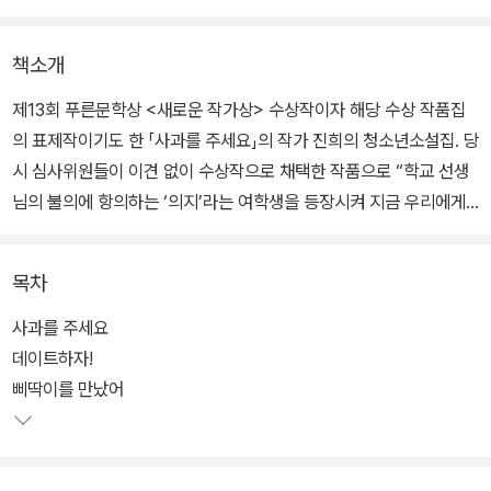
책소개
제13회 푸른문학상 <새로운 작가상> 수상작이자 해당 수상 작품집
의 표제작이기도 한 「사과를 주세요」의 작가 진희의 청소년소설집. 당
시 심사위원들이 이견 없이 수상작으로 채택한 작품으로 “학교 선생
님의 불의에 항의하는 ‘의지’라는 여학생을 등장시켜 지금 우리에게
정말 필요한 ‘의지의 힘’이 무엇인지 다시 한 번 돌아보게 했다”, “단
단한 문장력에 재미있는 구성이 돋보였고 가벼운 흐름도 오히려 장점
목차
으로 읽히는 작품이다”라는 극찬을 받으며 당당히 수상 작품집의 표
제작으로 선정되었다.
사과를 주세요
데이트하자!
청소년소설집 『데이트하자!』는 「사과를 주세요」를 포함하여 다섯 편
삐딱이를 만났어
의 단편소설을 한데 엮었다. 「사과를 주세요」의 주인공인 의지의 친
구, 그 친구의 동생들이 나머지 네 단편의 주인공으로 등장한다. 그래
서 더 익숙하고 반갑기도 한 이 인물들은 「사과를 주세요」에서 미처