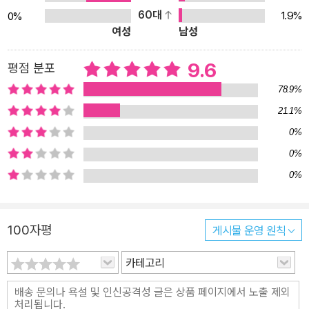
의 화자 태오의 동생이며, 이 작품에서 나래가 짝사랑하는 상대인 수
60대
1.9%
0%
여성
남성
현의 형인 재현은 마지막 작품 「짝사랑 만세」의 주인공이다. 「삐딱이
를 만났어」의 주인공 이유는 나래의 사촌 언니이고, 이유의 쌍둥이 동
9.6
평점 분포
생 해밀이 주인공이 되어 풀어 가는 이야기가 바로 「가출 기록부」다.
그리하여 이 모든 주인공들은 결국 마지막 작품 「짝사랑 만세」의 마지
78.9%
막 장면에서 한데 모이며 대미를 장식한다. 『데이트하자!』가 다섯 작
21.1%
품을 모두 아우르는 구조적 완결성을 유지하는 이유는 단순히 주인공
0%
들끼리 친인척 혹은 친구의 관계로 연결되어 있어서만은 아니다. 처
0%
음부터 작가가 치밀하게 기획한 단편의 순서에 따라 사건이 진행되기
0%
때문에, 이전 작품에서 사소하게 벌어진 사건이나 대화도 한 권을 다
읽고 나면 비로소 그 말과 행동의 의미가 독자에게 생생하게 와 닿는
다. 독자들은 마지막 장을 덮은 뒤, 단편 다섯 편을 읽었다기 보다는
100자평
게시물 운영 원칙
장편소설 한 권을 모두 읽어 낸 느낌을 받게 되는 것이다. ▶“우리 친
카테고리
구들이 살아갈 미래는 지금까지와는 사뭇 다른 세계일 거라 믿거든
요, 꼭 그래야만 한다고 간절히 꿈꾸거든요.” 출판계를 비롯한 각종
미디어에서 ‘행복’을 화두로 내세운 건 어제 오늘의 일이 아니다. 계속