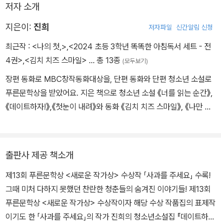
저자 소개
하지 못했던 자신만의 이야기들을 다른 단편의 주인공이 되어 재잘재
잘 들려준다.
지은이:
진희
저자파일
신간알림 신청
최근작 :
<나의 첫,>
,
<2024 초등 3학년 똑똑한 아침독서 세트 - 전
다섯 작품을 모두 아우르는 구조적 완결성을 유지하는 이유는 단순히
4권>
,
<김치 치즈 스마일>
… 총 13종
(모두보기)
주인공들끼리 친인척 혹은 친구의 관계로 연결되어 있어서만은 아니
다. 처음부터 작가가 치밀하게 기획한 단편의 순서에 따라 사건이 진
장편 동화로 MBC창작동화대상을, 단편 동화와 단편 청소년 소설로
행되기 때문에, 이전 작품에서 사소하게 벌어진 사건이나 대화도 한
푸른문학상을 받았어요. 지은 책으로 청소년 소설 《너를 읽는 순간》,
권을 다 읽고 나면 비로소 그 말과 행동의 의미가 독자에게 생생하게
《데이트하자!》,《첫눈이 내려》와 동화 《김치 치즈 스마일》, 《나만 그
와 닿을 것이다.
래요?》, 《엄지》 등이 있어요.
출판사 제공 책소개
제13회 푸른문학상 <새로운 작가상> 수상작 「사과를 주세요」 수록!
그때 미처 다하지 못했던 찬란한 청춘들의 숨겨진 이야기들! 제13회
푸른문학상 <새로운 작가상> 수상작이자 해당 수상 작품집의 표제작
이기도 한 「사과를 주세요」의 작가 진희의 청소년소설집 『데이트하