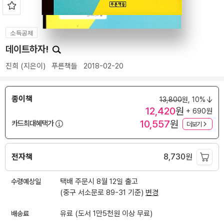
소득공제
데이트하자!
진희
(지은이)
푸른책들
2018-02-20
종이책
13,800
원,
10%
12,420
원
+ 690원
10,557
원
카드최대혜택가
더보기
전자책
8,730
원
수령예상일
택배 주문시 8월 12일 출고
(중구 서소문로 89-31 기준)
변경
배송료
유료 (도서 1만5천원 이상 무료)