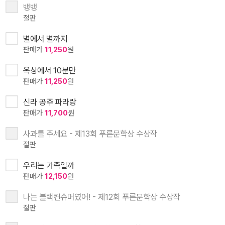
뱅뱅
절판
별에서 별까지
판매가
11,250
원
옥상에서 10분만
판매가
11,250
원
신라 공주 파라랑
판매가
11,700
원
사과를 주세요 - 제13회 푸른문학상 수상작
절판
우리는 가족일까
판매가
12,150
원
나는 블랙컨슈머였어! - 제12회 푸른문학상 수상작
절판