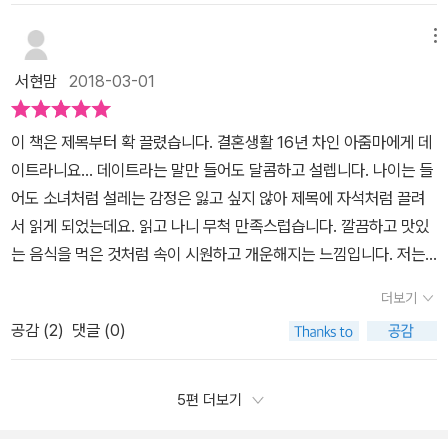
소년기보다 적극적이고 표현력이 좋음을 느낄 수 있었다. 그들의 설
머니와 함께 배드민턴도 치고 직접 싸온 도시락도 먹는다. 이유는 수
정인 것 같다.데이트하자!내 속에 나를 만나 내 길을 걸을 수 있는 그
명을 들으면서 그들만이 가지고 있는 풋풋함과 싱그러움 그리고 자신
현에게 지금 공원에 이상한 할머니한테 자신의 조카가 붙잡혀 있다고
메뉴
런 데이트로 아픈 봄이지만각기 다른 자신의 향기가 있는 꽃을 피워
의 생각을 어필하는 모습에서 신선한 충격을 받았다. 가끔 1인 시위
이야기를 하자 수현은 자신의 할머니임을 직감하고 공원으로 달려간
보자.
서현맘
2018-03-01
를 하는 청소년들의 모습을 매체를 통해 만날 때가 있다. 거리로 나올
다. 처음에는 할머니가 창피했던 수현은 나래에게 모르는 사람이라고
수 밖에 없게 만든 그들의 간절한 이유, 그것을 세상에 알리고, 나만의
거짓말을 하지만 끝내 자신의 할머니임을 밝힌다. 할머니는 바지에
이 책은 제목부터 확 끌렸습니다. 결혼생활 16년 차인 아줌마에게 데
문제가 아닌 우리 모두의 문제가 될 수 있다는 것을 전달하기 위한 그
똥을 싼 것도 모른 채 마냥 나래와 즐겁게 놀고 싶어하는 모습을 뒤로
이트라니요... 데이트라는 말만 들어도 달콤하고 설렙니다. 나이는 들
들의 용기, 나는 그들의 모습을 볼 때 부끄러움과 자랑스러움에 절
하고 수현은 할머니를 모시고 집에 간다. 그리고 수현은 나래와 데이
어도 소녀처럼 설레는 감정은 잃고 싶지 않아 제목에 자석처럼 끌려
로 눈물이 난다. 오늘도 의지는 1인 시위 중이다. 4월 16일 노란 리
트를 약속한다. 문재인 대통령 보건복지 공약1호는 일명 치매국가책
서 읽게 되었는데요. 읽고 나니 무척 만족스럽습니다. 깔끔하고 맛있
본을 떼라는 수학선생님과 애도의 권리를 주장하는 의지. 서로의 생
임제로써 국가가 치매환자를 책임 지겠다는 것이다. 그만큼 치매는
는 음식을 먹은 것처럼 속이 시원하고 개운해지는 느낌입니다. 저는
각이 다르고 바라보는 입장이 다른 것을, 선생님은 의지가 말하는 권
피할 수 없는 현실이 되었지만 아직도 인식의 변화가 시급한 실정이
청소년 소설을 좋아합니다. 제 수준이 딱 청소년인지는 모르겠으나
리를 무시하는 언어를 사용함으로, 의지를 학생들 앞에 세우게 만든
다. 이러한 사실을 10대들의 사랑 이야기에 포함을 시켜서 외면할 수
더보기
읽다 보면 주인공인 청소년들의 생각도 알 수 있고 그들이 성장해가
다. '사과는 종이컵이 아니거든.'사과와 시간과 종이컵의 조합이라. 자
없는 문제를 정면으로 마주 보게 하는 독자의 능력이 감탄스러울 뿐
공감 (
2
)
댓글 (0)
는 모습을 보면 저도 모르게 흐뭇해집니다. 그리고 우리 집에 있는 아
판기에서 잠깐이면 뽑는 인스턴트커피처럼 성의 없이 건네는 사과가
이다.공권력에 실망해서 가출을 한 서해밀은 쌍둥이 누나인 서이유의
이들도 그들 같으려니 생각하면서 아이들도 좀 더 이해하게 됩니다.
아니라, 예쁜 머그잔에 시간을 들여 내린 향 좋은 원두커피. 그러니까
권유를 통해서 다시 집으로 오는 이야기, 고3이 되어서 배우의 길을
작가님이 감각적으로 글을 쓰셔서 젊으신 분이라 생각했는데 청년이
5편 더보기
어쩔 수 없어서 내던지는 사과가 아닌 진정한 의미의 사과를 받고 싶
접어 들겠다고 하자 부모의 반대로 인해 고민하지만 주변 친구들의
된 아들이 있다고 하시니 저보다 연배가 높으셔서 놀랐습니다. 저도
다는 얘기? 알 것도 같고 모를 것도 같다. '사과 주세요' 중에서 25
도움으로 묵묵히 자신의 길을 갈 수 있게 된 나재현 이야기주변에서