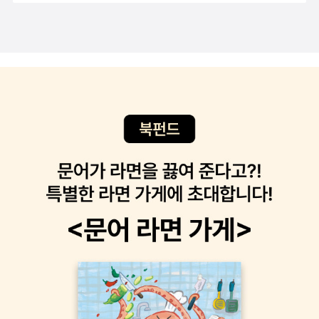
읽고 나니 깔끔하고 맛있는 음식을 먹은 것처럼 개운한 것 같습니다.
현인 것이다. 의지의 확고한 신념을 보면서 한참이나 어린 그녀에게
머지않아 그날처럼 따뜻한 봄이 오겠군요. 이 책 덕분에 더 잊지 못할
존경심과 부러움의 시선이 머문다. 청소년기를 맞이하는 그들에게는
것 같습니다. 잊지 않고 살아가가겠습니다. 감사합니다.
친구. 사랑. 꿈이 핵심 키워드가 아닐까 싶다. 서로를 바라보던 친구사
이가 공부와 학원 그리고 또 다른 친구로 인해 멀어지기도 가까워지
기도 하며 고민을 안고 살게 되고, 이성에 눈을 뜨면서 나와 상대의 연
결고리를 찾기 위해 애써보기도 하며 그에 따른 기분의 높낮이가 롤
러코스터보다 더 한 시기가 바로 이 때이기도 하다. 그리고 꿈을 찾기
위해 걸어야 하는 긴 터널, 그 앞에 무엇이 펼쳐져 있을지는 아무도 모
르고 장담할 수 없는데, 어른들은 이미 겪어본 듯 착각하여 터널의 앞
을 막아버리기도 하고, 때로는 꿈을 꾸는 모습 자체를 부정하기도 한
다. 꿈꿀 시간에 공부하라는. '배우가 되고 싶다는 마음, 진심인 거냐
고.''공태오. 너까지 내 꿈의 순수성을 의심하냐?' '의심하는 게 아니라
걱정하는 거다, 인마.''평생 가난하게 살까 봐?''좌절하게 될까 봐. 포
기하고 쓰러져 버릴까 봐. 쓰러진 자리에서 버려진 꿈을 확인하게 될
까 봐.'태오가 무슨 말을 하려는지 나는 안다. 태오 걱정처럼 어쩌면
내 꿈도 이루지 못한 짝사랑으로만 끝날지 모른다. 좌절하고 포기하