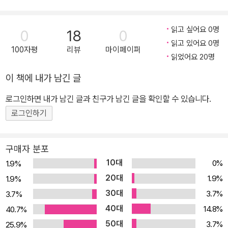
자!』가 출간되었다. 2011년 제19회 MBC창작동화대상에 장편동화
가, 제9회 푸른문학상에 단편동화가 각각 당선되어 활동을 시작한 진
읽고 싶어요 0명
0
18
0
희 는 그 후 청소년소설로까지 장르를 넓혔고, 단편청소년소설로 제1
읽고 있어요 0명
100자평
리뷰
마이페이퍼
3회 푸른문학상을 수상하며 한껏 물오른 그의 역량을 아낌없이 발휘
읽었어요 20명
했다. 수상작 「사과를 주세요」는 당시 심사위원들이 이견 없이 수상작
이 책에 내가 남긴 글
으로 채택한 작품으로 “학교 선생님의 불의에 항의하는 ‘의지’라는 여
학생을 등장시켜 지금 우리에게 정말 필요한 ‘의지의 힘’이 무엇인지
로그인하면 내가 남긴 글과 친구가 남긴 글을 확인할 수 있습니다.
다시 한 번 돌아보게 했다”, “단단한 문장력에 재미있는 구성이 돋보
로그인하기
였고 가벼운 흐름도 오히려 장점으로 읽히는 작품이다”라는 극찬을
받으며 당당히 수상 작품집의 표제작으로 선정되었다. 이번 청소년소
구매자 분포
설집 『데이트하자!』는 「사과를 주세요」를 포함하여 다섯 편의 단편소
10대
0%
1.9%
설을 한데 엮은 소설집이다. 「사과를 주세요」의 주인공인 의지의 친
20대
1.9%
1.9%
구, 그 친구의 동생들이 나머지 네 단편의 주인공으로 등장한다. 그래
30대
3.7%
3.7%
서 더 익숙하고 반갑기도 한 이 인물들은 「사과를 주세요」에서 미처
40대
하지 못했던 자신만의 이야기들을 다른 단편의 주인공이 되어 재잘재
14.8%
40.7%
잘 들려준다. 표제작 「데이트하자!」의 주인공 나래는 「사과를 주세요」
50대
3.7%
25.9%