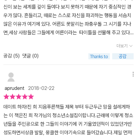
나래가 짝사랑하고 나중에 사귀게 되는 수현과 같은 반입니다. 「가출
친구들이 살아갈 미래는 지금까지와는 사뭇 다른 세계가 되길 기대해
신이 보는 세계를 깊이 들여다 보지 못하기 때문에 자기 중심적인 경
기록부」에서는 서유리의 쌍둥이 남동생인 서해밀이 ‘나’로 등장합니
본다. 주요 내용 「사과를 주세요」 - 자신에게 모욕적인 말을 한 선생
우가 많다. 흔들리고, 때로는 스스로 자신을 파괴하는 행동을 서슴치
다. 마지막 「짝사랑만세」의 ‘나’는 「데이트하자!」에서의 ‘나’가 짝사랑
님에게 사과를 받기 위해 의지의 ‘사과를 주세요’ 시위가 시작된다. 이
않은 이유가 여기에 있다. 어른도 못말리는 좌충우돌 그 시기를 지나
하던 나수현의 형인 재현입니다. 재현은 태오와 친구이면서 의지를
시위에 대한 소문이 학교 밖으로까지 퍼져 나가 결국 선생님은 의지
면,세상 사람들은 그들에게 어른이라는 타이틀을 선물해 주고 있다.
짝사랑합니다. 이렇게 다섯 편의 단편들은 등장인물들이 꼬리에 꼬
에게 사과를 하는데, 의지는 원하던 사과를 받은 것일까? 「데이트하
하지만 어른으로 대접해줬다 하더라도 그것이 어른이 되는 건 아니
리를 물고 서로 이어져 있습니다. 아울러 내용도 조금씩 겹치는 부분
더보기
자!」 - 나래는 수현과 우연한 만남을 가장한 데이트를 하기 위해 배드
며, 어른으로서 책임감과 의무를 할 때 비로소 어른으로서 새로운 길
도 있어, 별개의 단편이면서도 별개가 아닌, 마치 연작소설처럼 느껴
공감 (
5
)
댓글 (0)
민턴장에서 재현을 기다린다. 하지만 그곳에서 나래를 반기는 사람은
을 떠나게 된다. 소설 <데이트하자!>는 사춘기 청소년의 모습을 다섯
지기도 합니다. 두 편의 단편이 세월호 참사와 연관된 내용을 품고
치매기가 보이는 할머니인데……. 얼렁뚱땅 시작된 할머니와의 데이
편의 단편소설로 그려내고 있으며, 이 소설의 특지은 각각의 단편이
있습니다. 첫 번째, 「사과를 주세요」는 어느덧 낡아버린 노란 리본을
트는 생각지 못한 결말을 가져온다. 「삐딱이를 만났어」 - 중2병 증세
동떨어져 있는 이야기가 아닌 서로 유기적인 관계에 놓여져 있으며,
메뉴
달고 다니는 의지를 비웃은 교사에게 사과를 받아내려는 의지의 멋진
를 보이는 쌍둥이 동생 해밀이 아무래도 가출을 한 것 같다. 그를 찾아
연작 소설의 특징을 가지고 있다.<사과를 주세요>주인공은 의지이
모습과 이런 의지를 바라보는 ‘나’의 풋풋한 사랑의 감정이 담겨 있습
aprudent
2018-02-22
나선 이유는 가출청소년쉼터에서 자퇴생을 만나게 되고, 자퇴생과 대
다. 정확한 이름은 한의지이며, 작가 한영의 딸이다. 학교 내에서 1인
니다. 세월호 참사를 직접적으로 드러내지 않으면서도 그 의미가 깊
화를 하면 할수록 이유의 마음속에서도 ‘삐딱이’가 자라난다. 이 삐딱
시위를 한게 된 한의지는 수학 선생님의 이유없는 행동에 대한 무언
이 다가오는 좋은 단편입니다. 또 하나의 세월호 참사를 모티브로 한
데이트 하자!진 희 지음푸른책들 제목 부터 두근두근 맘을 설레게하
이의 정체는 무엇일까? 「가출 기록부」 - 이유의 쌍둥이 동생 해밀이
의 항의였다. 자신이 배운데로 그대로 현실이 되지 않는 사회의 규칙,
「가출기록부」는 조금은 억지스럽다는 생각이 들기도 했습니다. 당연
는 이 책은진 희 작가님의 청소년소설집이랍니다.근래에 이렇게 청소
이번에는 진짜 가출을 했다. 지우려 노력해 봐도 사라지지 않는 가슴
한의지는 그런 불합리한 상황에 대해서, 자신보다 힘이 쎈 존재 수학
히 우린 ‘기억’해야 마땅하며, 막막하고 먹먹하던 기다림의 순간들을
년들을 주인공으로 한 그들의 이야기에 귀 기울였던적이 있었던가반
한편의 슬픔을 안고 바다로 떠난 해밀 앞에 어딘가 익숙한 얼굴의 남
선생님에게 자시이 할 수 잇는 무언가를 내세우고 있다. <데이트하
잊지 말아야 합니다. 그럼에도 왠지 서해밀의 가출이유가 조금은 억
성도하면서상큼 발랄, 뭉클한 이야기속으로 들어갔습니다.제일 먼저
자가 나타나 자꾸 말을 시킨다. 그 남자의 말들이 귀찮으면서도 오묘
자!>공태오의 여동생 공나래에게 누군가 데이트 신청을 하였다. 나래