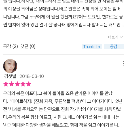
을 줍니다.하지만, '데이트하자'는 말로 데이트 신청을 한 사람은 우리
의 10대 시절과 달리, 이 소설 속 주인공들은 자신이 부당하다고 느낀
있을까? 이러한 질문들에 대해 기성세대들은 무슨 답을 할지 내면의
의 예상을 뛰어넘은 상대입니다.바로 일흔은 족히 되어 보이는 할머
것에 대해, 자신이 느끼는 소중한 감정에 대해 무시하지 않고 그 감정
목소리에 귀를 기울이게 만든다.한의지, 공태오, 공나래, 나수현, 차강
니입니다.그럼 누구에게 이 말을 했을까요?어느 토요일, 한가로운 공
을 느낀다. 방법의 모습은 다섯 명 보다 다른 모습이다. 1인 시위로,
주, 해밀, 나재현등 다양한 인문들을 중심으로 이야기는 시작된다. 제
원 벤치에 앉아 있던 열네 살 공나래 양에게입니다.할머니는 배드민
할머니에게 건넨 한마디로, 친동생에게 툭 건넨 말로, 솔직한 고백으
13회 푸른문학상 〈새로운 작가상〉 수상작 「사과를 주세요」는 수학선
턴도 치고 맛있는 것도 먹고, 대화도 하고 행복한 데이트를 합니다.나
로, 꿈을 향한 도전으로. 누군가를 흉내내거나 따라하는 것이 아니라,
생님은 한의지에게 수업시간에 공개적으로 노란 리본을 떼라고 요구
더보기
래에게도 데이트가 즐거웠을지는 알아서 추측해봅니다.이 글은 5개
자신의 마음에서 우러난 행동을 실천으로 옮긴다. 용기내서 세상에
한다. 하지만 의지는 리본은 애도의 권리라고 대꾸한다. 이에 수학선
공감 (
2
)
댓글 (0)
의 글로 이루어여 있습니다.이 글들의 주인공들은 모두 연결된 주변
솔직한 나의 마음을 드러낸 모습이 기특했고, 부러웠다. 별들이 하나
생님은 막말로 대응을 한다. 결국 의지는 수학선생님에 대한 사과를
인물들입니다.사고를 주세요의 한의지를 좋아하는 공태오.의지는 바
둘 돋아나고 있었다. 영롱했다. 부러움이라는 감정 뒤에는, 나는 지나
위한 1인 시위를 하기 위해 학교 정문에 선다. 그 모습을 본 태오는 의
른 말을 하는 학생이고 태오는 그런 의지에게 힘을 실어줍니다.데이
갔지만 이제 처음 그 시절을 보내는 학생들의 이야기에 귀 기우려야
메뉴
지 몰래 인터넷에 ‘태성고 사과녀’라는 제목으로 사진을 올리자 일파
트하자의 공나래와 나수현.가출 미수인 동생 서해밀을 찾아 나선 서
겠다는 생각이 따라왔다. 끝까지 다 듣지도 않고, '아, 그건 말이야.'하
만파 사진이 퍼지면서 결국 만 사흘만에 수학선생님은 여론과 교장선
김샛별
2018-03-10
이유가 만난 차강주.이유 안에 살고 있는 모범생과 삐딱이.아마 모든
며 토를 다는 것이 아니라. 진짜 그 아이들의 말을 공감하며 들어주는
생님의 압박에 못 이겨 사과를 하지만 의지는 아픔을 공감하는 마음
아이들의 마음 속에 두 모습이 다투고 있을지 모르겠습니다.이 이야
것 말이다. 내가 보낸 그 시절과 지금 혹은 앞으로 누군가가 보낼 그
에서 시작된 진짜 사과를 받고 싶어 한다. 이 단편에서 0교시 자율 학
우리의 봄은 아프다.그 봄이 돌아올 즈음 반가운 이야기를 만났
기 속에 이동형 청소년 쉼터가 나오는데, 갈 곳 없어 헤매는 아이들에
시간은 다르니까. 그 다름의 온도를 『데이트하자!』에서 느꼈으니, 똑
습을 대체하는 교내방송을 하면서 선생님들이 학교에 생긴 불미스러
다. '데이트하자! (진희 지음, 푸른책들 펴냄)'이 그 이야기이다. 2년
게 따스한 친구가 되어 주는 곳 같습니다.고3에 연극배우가 되겠다는
같은 사람으로 동등하게 대화를 나누고 싶다. 의지처럼 의지있는, 나
운 일로 회의를 한다는 대목이 나온다. 태오는 휴대폰으로 불미스럽
전 '사과를 주세요'라는 단편으로 진희 작가님의 이야기를 처음 만났
선언을 한 나재현.가출한 서해밀과 그곳 바다에서 만난 분홍 비니의
래처럼 솔직한, 이유처럼 깊이 이해하는, 해밀이처럼 공감하는, 재현
다라는 단어를 검색한다. ‘불미스럽다’의 사전적 뜻은 ‘아름답지 못하
다.우리의 봄은 항상 아프고, 시린 그 때... 이야기를 읽는 내내 나는
의대생 정유대.많은 생명들이 스러졌던 바닷가에서 잊혀져 가는 것에
이처럼 꿈을 사랑하는 누군가가 대화하고픈 상대이고 싶다.
고 추잡한 데가 있다’라고 나온다. 이 한 단어가 현재의 기성세대를 바
'사과'에대한 다양한 생각을 해보았고, 함께 책을 읽고 이야기를 나누