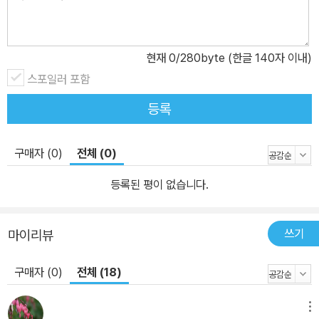
되는 저성장과 빠르게 변해 가는 트렌드 속에서 이제 물질적인 성공
이나 권력, 명예보다는 진정한 개인의 행복을 누리는 것이 더 중요하
다는 개념이 차츰 자리를 잡아가고 있다. ‘행복’을 주제로 하는 자기계
현재
0
/280byte (한글 140자 이내)
발서들도 꾸준한 인기를 얻고 있으며, 올해의 트렌드로 ‘작지만 확실
스포일러 포함
한 행복’이라는 의미의 ‘소확행’이라는 개념까지 등장했다고 하니 행
등록
복에 대한 관심이 그 어느 때보다 높아진 오늘날이다. 『데이트하자!』
의 작가 진희 역시 ‘행복’을 이야기한다. 그 누구보다도 청소년들의 행
복한 미래를 응원하고 꿈꾼다. 그러나 그 방법으로 청소년들에게 “행
구매자 (0)
전체 (0)
복해져라”, “욕심을 비우고 눈높이를 낮춰라”라고 섣불리 이야기하지
등록된 평이 없습니다.
않는다. 작가가 이야기하는 행복이란 부와 명예를 얻는 것도 아닌, 그
에 대한 욕심을 버리고 소소한 자기만족을 찾는 것도 아닌, 나와 다른
타인을 있는 그대로 받아들이고 그 개성을 발휘하면서 내가 나인 채
쓰기
마이리뷰
로 살 수 있는 세상에서 비로소 발견되는 것이다. 그리하여 그의 소설
구매자 (0)
전체 (18)
속 주인공들은 부모님과 선생님의 무시와 조롱을 받으면서도 묵묵히
자기 꿈을 향해 걸어 나갈 수 있고(「짝사랑 만세」), 가출한 동생을 나
무라는 대신 그의 시선으로 마음을 헤아리려 노력하며(「가출 기록
메뉴