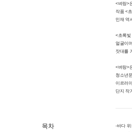
<벼랑>
작품 <
민재 역
<초록빛
얼굴이며
잣대를 
<벼랑>
청소년문
이르러야
단지 작
목차
-바다 위