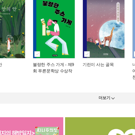
안
불량한 주스 가게
- 제9
기린이 사는 골목
회 푸른문학상 수상작
더보기