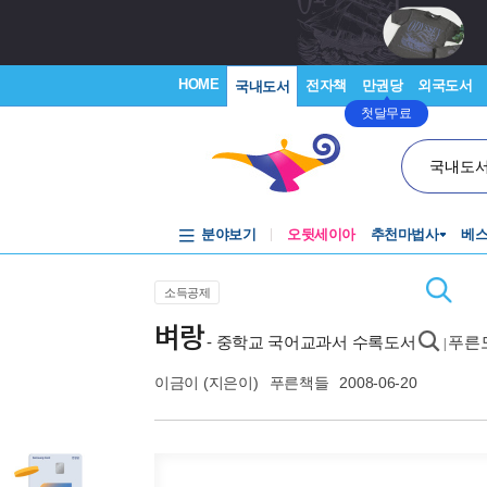
HOME
전자책
만권당
외국도서
국내도서
첫달무료
국내도
분야보기
오뒷세이아
추천마법사
베
소득공제
벼랑
- 중학교 국어교과서 수록도서
푸른도
|
이금이
(지은이)
푸른책들
2008-06-20