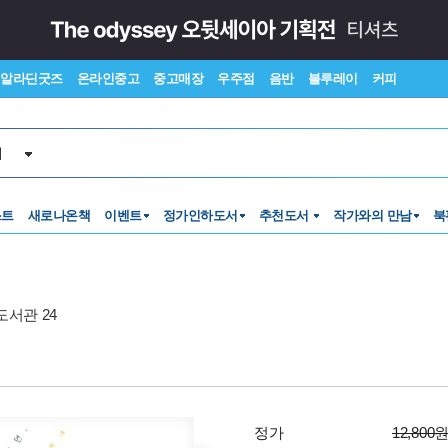
알라딘굿즈
온라인중고
중고매장
우주점
음반
블루레이
커피
서
스트
새로나온책
이벤트
정가인하도서
추천도서
작가와의 만남
북
서관 24
정가
12,800