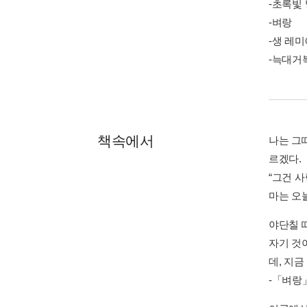
-초록빛
-벼랑
-생 레미
-늑대거
책속에서
나는 그
르겠다.
“그건 
마는 오늘
야단칠 
자기 것
데, 지금
-「벼랑