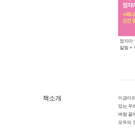
정지아 
알림 +
책소개
이금이의
있는 우
벼랑 끝
모두의 