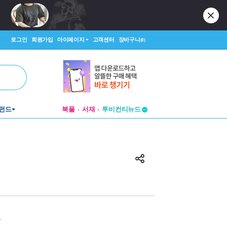
로그인
회원가입
마이페이지
고객센터
장바구니
(0)
펀드
북플
서재
투비컨티뉴드
창작플랫폼
투비컨티뉴드
원