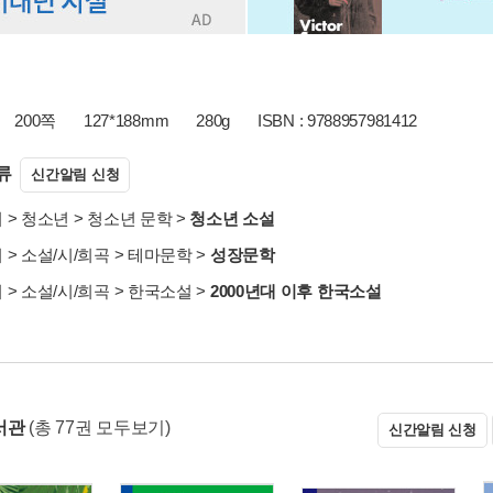
200쪽
127*188mm
280g
ISBN : 9788957981412
류
신간알림 신청
서
>
청소년
>
청소년 문학
>
청소년 소설
서
>
소설/시/희곡
>
테마문학
>
성장문학
서
>
소설/시/희곡
>
한국소설
>
2000년대 이후 한국소설
서관
(총 77권 모두보기)
신간알림 신청