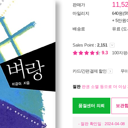
11,5
판매가
마일리지
640원(5
+ 5만원
배송료
유료 (도
Sales Point :
2,151
9.3
100자평(
카드/간편결제 할인
무이
절판
판권 소멸 등으로 더 이상 
품절센터 의뢰
보관함
- 절판 확인일 : 2024-04-08