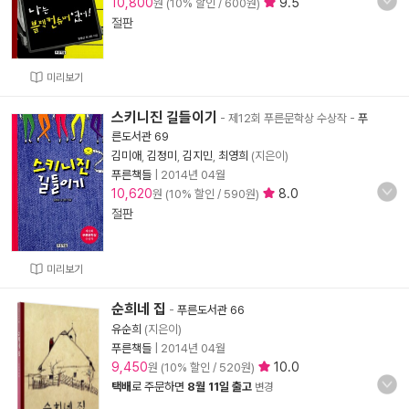
10,800
9.5
원 (10% 할인 / 600원)
절판
미리보기
스키니진 길들이기
- 제12회 푸른문학상 수상작
-
푸
른도서관 69
김미애
,
김정미
,
김지민
,
최영희
(지은이)
푸른책들
|
2014년 04월
10,620
8.0
원 (10% 할인 / 590원)
절판
미리보기
순희네 집
-
푸른도서관 66
유순희
(지은이)
푸른책들
|
2014년 04월
9,450
10.0
원 (10% 할인 / 520원)
택배
로 주문하면
8월 11일 출고
변경