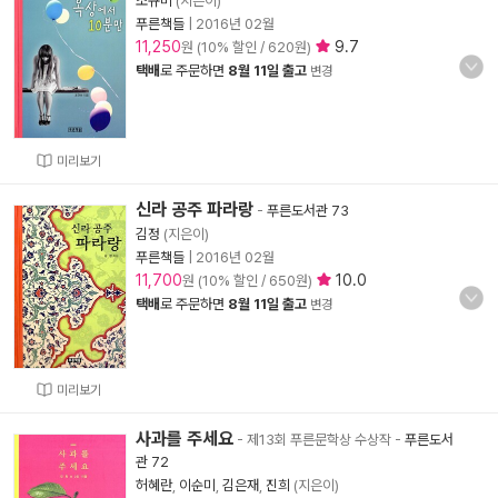
조규미
(지은이)
푸른책들
|
2016년 02월
11,250
9.7
원 (10% 할인 / 620원)
택배
로 주문하면
8월 11일 출고
변경
미리보기
신라 공주 파라랑
-
푸른도서관 73
김정
(지은이)
푸른책들
|
2016년 02월
11,700
10.0
원 (10% 할인 / 650원)
택배
로 주문하면
8월 11일 출고
변경
미리보기
사과를 주세요
- 제13회 푸른문학상 수상작
-
푸른도서
관 72
허혜란
,
이순미
,
김은재
,
진희
(지은이)