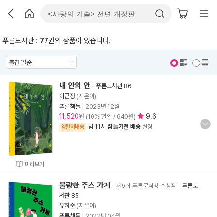
푸른도서관 :
77
권의 상품이 있습니다.
표지 보기
표지 안보기
내 안의 안
-
푸른도서관 86
이근정
(지은이)
푸른책들
|
2023년 12월
11,520
9.6
원 (10% 할인 / 640원)
밤 11시
잠들기전 배송
양탄자배송
변경
미리보기
불량한 주스 가게
- 제9회 푸른문학상 수상작
-
푸른도
서관 85
유하순
(지은이)
푸른책들
|
2022년 04월