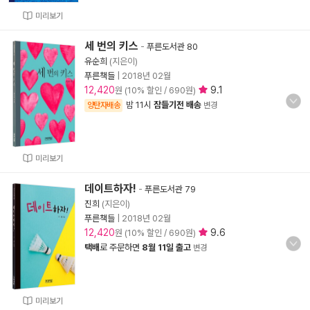
미리보기
세 번의 키스
-
푸른도서관 80
유순희
(지은이)
푸른책들
|
2018년 02월
12,420
9.1
원 (10% 할인 / 690원)
밤 11시
잠들기전 배송
양탄자배송
변경
미리보기
데이트하자!
-
푸른도서관 79
진희
(지은이)
푸른책들
|
2018년 02월
12,420
9.6
원 (10% 할인 / 690원)
택배
로 주문하면
8월 11일 출고
변경
미리보기