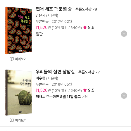
연애 세포 핵분열 중
-
푸른도서관 78
김은재
(지은이)
푸른책들
|
2017년 02월
11,520
9.6
원 (10% 할인 / 640원)
절판
미리보기
우리들의 실연 상담실
-
푸른도서관 77
이수종
(지은이)
푸른책들
|
2016년 05월
11,520
9.5
원 (10% 할인 / 640원)
택배
로 주문하면
8월 11일 출고
변경
미리보기