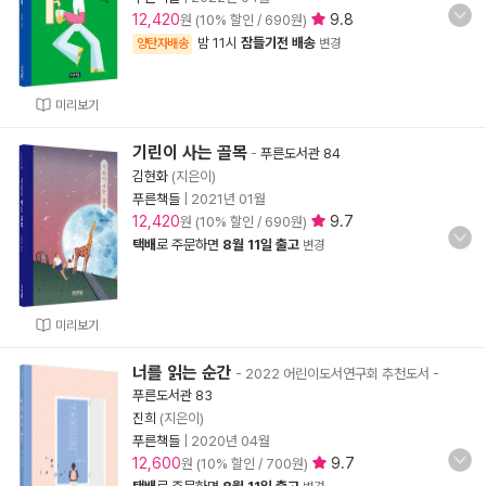
12,420
9.8
원 (10% 할인 / 690원)
밤 11시
잠들기전 배송
양탄자배송
변경
미리보기
기린이 사는 골목
-
푸른도서관 84
김현화
(지은이)
푸른책들
|
2021년 01월
12,420
9.7
원 (10% 할인 / 690원)
택배
로 주문하면
8월 11일 출고
변경
미리보기
너를 읽는 순간
- 2022 어린이도서연구회 추천도서
-
푸른도서관 83
진희
(지은이)
푸른책들
|
2020년 04월
12,600
9.7
원 (10% 할인 / 700원)