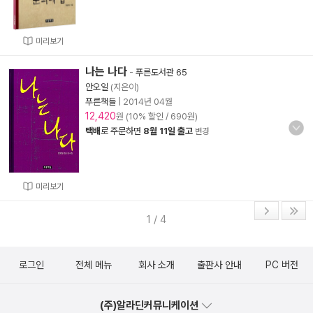
미리보기
나는 나다
-
푸른도서관 65
안오일
(지은이)
푸른책들
|
2014년 04월
12,420
원 (10% 할인 / 690원)
택배
로 주문하면
8월 11일 출고
변경
미리보기
1 / 4
로그인
전체 메뉴
회사 소개
출판사 안내
PC 버전
(주)알라딘커뮤니케이션