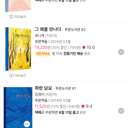
택배
로 주문하면
8월 11일 출고
변경
미리보기
그 애를 만나다
-
푸른도서관 82
유니게
(지은이)
푸른책들
|
2019년 03월
14,220
10.0
원 (10% 할인 / 790원)
밤 11시
잠들기전 배송
양탄자배송
변경
미리보기
파란 담요
-
푸른도서관 81
김정미
(지은이)
푸른책들
|
2019년 02월
11,520
9.4
원 (10% 할인 / 640원)
택배
로 주문하면
8월 11일 출고
변경