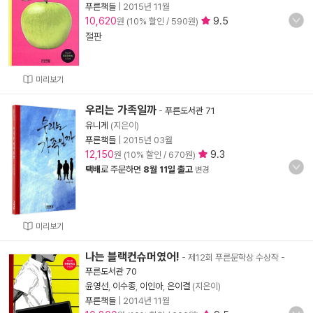
푸른책들
|
2015년 11월
10,620
9.5
원 (10% 할인 / 590원)
절판
미리보기
우리는 가족일까
-
푸른도서관 71
유니게
(지은이)
푸른책들
|
2015년 03월
12,150
9.3
원 (10% 할인 / 670원)
택배
로 주문하면
8월 11일 출고
변경
미리보기
나는 블랙컨슈머였어!
- 제12회 푸른문학상 수상작
-
푸른도서관 70
윤영선
,
이수종
,
이인아
,
은이결
(지은이)
푸른책들
|
2014년 11월