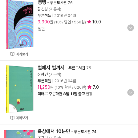
뱅뱅
-
푸른도서관 76
김선경
(지은이)
푸른책들
|
2016년 04월
9,900
10.0
원 (10% 할인 / 550원)
절판
미리보기
별에서 별까지
-
푸른도서관 75
신형건
(지은이)
푸른책들
|
2016년 04월
11,250
7.0
원 (10% 할인 / 620원)
택배
로 주문하면
8월 11일 출고
변경
미리보기
옥상에서 10분만
-
푸른도서관 74