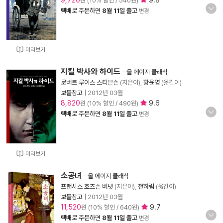
9,720
9.8
원 (10% 할인 / 540원)
택배
로 주문하면
8월 11일 출고
변경
미리보기
지킬 박사와 하이드
-
올 에이지 클래식
로버트 루이스 스티븐슨
(지은이),
황윤영
(옮긴이)
보물창고
|
2012년 03월
8,820
9.6
원 (10% 할인 / 490원)
택배
로 주문하면
8월 11일 출고
변경
미리보기
소공녀
-
올 에이지 클래식
프랜시스 호즈슨 버넷
(지은이),
전하림
(옮긴이)
보물창고
|
2012년 03월
11,520
9.7
원 (10% 할인 / 640원)
택배
로 주문하면
8월 11일 출고
변경