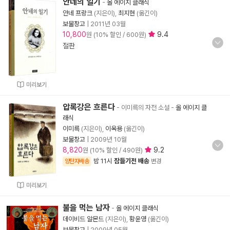
안네의 일기
-
올 에이지 클래식
안네 프랑크
(지은이),
최지현
(옮긴이)
보물창고
|
2011년 03월
10,800
9.4
원 (10% 할인 / 600원)
절판
미리보기
압록강은 흐른다
- 이미륵의 자전 소설
-
올 에이지 클
래식
이미륵
(지은이),
이옥용
(옮긴이)
보물창고
|
2009년 10월
8,820
9.2
원 (10% 할인 / 490원)
밤 11시
잠들기전 배송
양탄자배송
변경
미리보기
불을 먹는 남자
-
올 에이지 클래식
데이비드 알몬드
(지은이),
황윤영
(옮긴이)
보물창고
|
2009년 05월