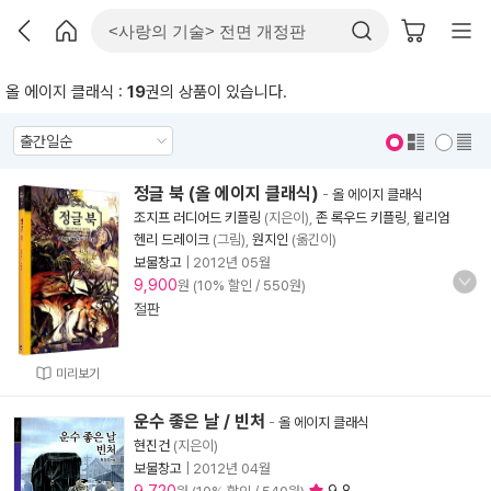
올 에이지 클래식 :
19
권의 상품이 있습니다.
표지 보기
표지 안보기
정글 북 (올 에이지 클래식)
-
올 에이지 클래식
조지프 러디어드 키플링
(지은이),
존 록우드 키플링
,
윌리엄
헨리 드레이크
(그림),
원지인
(옮긴이)
보물창고
|
2012년 05월
9,900
원 (10% 할인 / 550원)
절판
미리보기
운수 좋은 날 / 빈처
-
올 에이지 클래식
현진건
(지은이)
보물창고
|
2012년 04월