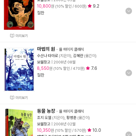
10,800
9.2
원 (10% 할인 / 600원)
절판
미리보기
마법의 원
-
올 에이지 클래식
수산나 타마로
(지은이),
김혜란
(옮긴이)
보물창고
|
2008년 08월
8,550
7.6
원 (10% 할인 / 470원)
절판
미리보기
동물 농장
-
올 에이지 클래식
조지 오웰
(지은이),
황병훈
(옮긴이)
보물창고
|
2008년 02월
10,350
10.0
원 (10% 할인 / 570원)