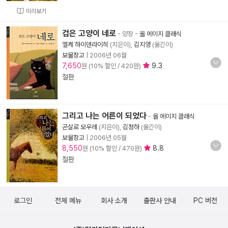
미리보기
검은 고양이 네로
- 양장
-
올 에이지 클래식
엘케 하이덴라이히
(지은이),
김지영
(옮긴이)
보물창고
|
2006년 06월
7,650
9.3
원 (10% 할인 / 420원)
절판
그리고 나는 어른이 되었다
-
올 에이지 클래식
곤살로 모우레
(지은이),
김정하
(옮긴이)
보물창고
|
2006년 05월
8,550
8.8
원 (10% 할인 / 470원)
절판
로그인
전체 메뉴
회사 소개
출판사 안내
PC 버전