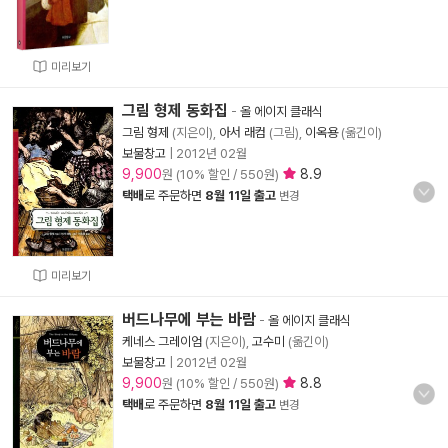
미리보기
그림 형제 동화집
-
올 에이지 클래식
그림 형제
(지은이),
아서 래컴
(그림),
이옥용
(옮긴이)
보물창고
|
2012년 02월
9,900
8.9
원 (10% 할인 / 550원)
택배
로 주문하면
8월 11일 출고
변경
미리보기
버드나무에 부는 바람
-
올 에이지 클래식
케네스 그레이엄
(지은이),
고수미
(옮긴이)
보물창고
|
2012년 02월
9,900
8.8
원 (10% 할인 / 550원)
택배
로 주문하면
8월 11일 출고
변경