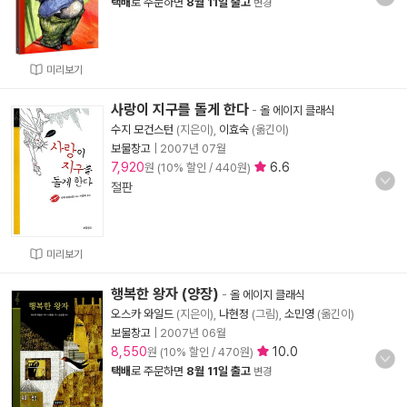
택배
로 주문하면
8월 11일 출고
변경
미리보기
사랑이 지구를 돌게 한다
-
올 에이지 클래식
수지 모건스턴
(지은이),
이효숙
(옮긴이)
보물창고
|
2007년 07월
7,920
6.6
원 (10% 할인 / 440원)
절판
미리보기
행복한 왕자 (양장)
-
올 에이지 클래식
오스카 와일드
(지은이),
나현정
(그림),
소민영
(옮긴이)
보물창고
|
2007년 06월
8,550
10.0
원 (10% 할인 / 470원)
택배
로 주문하면
8월 11일 출고
변경