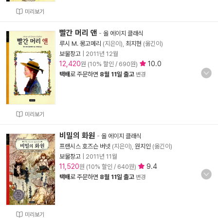
미리보기
빨간 머리 앤
-
올 에이지 클래식
루시 M. 몽고메리
(지은이),
최지현
(옮긴이)
보물창고
|
2011년 12월
12,420
10.0
원 (10% 할인 / 690원)
택배
로 주문하면
8월 11일 출고
변경
미리보기
비밀의 화원
-
올 에이지 클래식
프랜시스 호즈슨 버넷
(지은이),
원지인
(옮긴이)
보물창고
|
2011년 11월
11,520
9.4
원 (10% 할인 / 640원)
택배
로 주문하면
8월 11일 출고
변경
미리보기