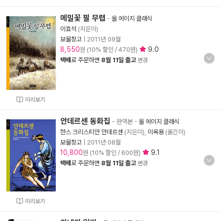
메밀꽃 필 무렵
-
올 에이지 클래식
이효석
(지은이)
보물창고
|
2011년 09월
8,550
9.0
원 (10% 할인 / 470원)
택배
로 주문하면
8월 11일 출고
변경
미리보기
안데르센 동화집
- 완역본
-
올 에이지 클래식
한스 크리스티안 안데르센
(지은이),
이옥용
(옮긴이)
보물창고
|
2011년 08월
10,800
9.1
원 (10% 할인 / 600원)
택배
로 주문하면
8월 11일 출고
변경
미리보기