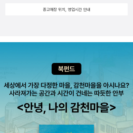
부에서 일하던 시절 알게 되어 평생의 사랑이자 뮤즈가 된 프랑스의
오페라 가수 폴리나 비아르도와의 만남과 사랑을 연상시키기도 한다.
중고매장 위치, 영업시간 안내
투르게네프가 폴리나를 만난 당시 그녀는 이미 결혼한 여자였고 그녀
남편 루이 비아르도는 문학 애호가로 투르게네프와 친구가 되었다.
그들 셋은 자주 서로의 집을 방문하고 종종 함께 살면서 사랑과 우정
을 나누었는데, 이들의 이상한 동거와 삼각관계에 관한 무성한 소문
이 나돌기도 했다. 투르게네프는 죽을 때까지 폴리나를 향한 사랑을
간직하고 그녀 주변을 맴돌다가 폴리나가 지켜보는 가운데 죽음을 맞
이했다. 〈사랑의 개가〉는 단편이기는 하지만 말할 수 없이 풍부한 환
상과 매력으로 남녀노소를 막론하고 신비로운 환상에 사로잡히게 하
는 명편이다. 당대의 유명한 평론가 브베젠스키는 이 작품에 대한 장
문의 논문을 게재하고 투르게네프의 재능을 찬양하면서 “전 세계 독
자들의 시선을 집중시키는 위대한 작품이다”라고 썼다. 문학평론가
베추이코 역시 “〈사랑의 개가〉는 신비로운 미로 충만하다. 이 작품은
서사시이다. 정서적인 고귀한 진주다!”라고 이 작품의 신비성을 높이
평가했다. 특히 이 작품에서는 청년 시절에 실연하고 일생을 고독하