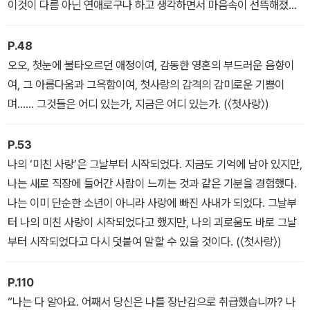
이것이 다름 아닌 연애로구나 하고 생각하면서 마음속이 선뜩해졌다.
기로 풀어낸 〈사랑의 개가〉까지 투르게네프 특유의 우아한 예술적 감
(〈첫사랑〉)
성, 섬세한 심리 묘사와 풍부한 기교, 구성적 완성미를 느낄 수 있다.
P.48
오오, 첫눈에 불타오르던 애정이여, 감동한 영혼의 부드러운 음향이
여, 그 아름다움과 그윽함이여, 첫사랑의 감격의 감미로운 기쁨이
며…… 그것들은 어디 있는가, 지금은 어디 있는가. (〈첫사랑〉)
P.53
나의 ‘미친 사랑’은 그날부터 시작되었다. 지금도 기억에 남아 있지만,
나는 새로 직장에 들어간 사람이 느끼는 것과 같은 기분을 경험했다.
나는 이미 단순한 소년이 아니라 사랑에 빠진 사내가 되었다. 그날부
터 나의 미친 사랑이 시작되었다고 했지만, 나의 괴로움도 바로 그날
부터 시작되었다고 다시 덧붙여 말할 수 있을 것이다. (〈첫사랑〉)
P.110
“나는 다 알아요. 어째서 당신은 나를 장난감으로 취급했습니까? 나