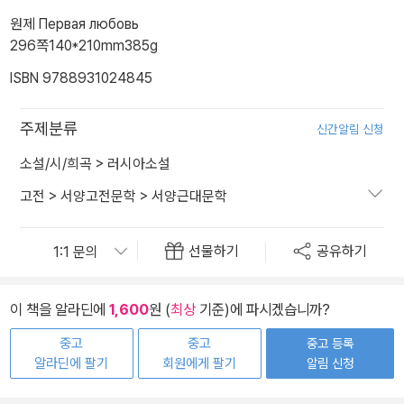
원제 Первая любовь
296쪽
140*210mm
385g
ISBN 9788931024845
주제분류
신간알림 신청
소설/시/희곡
>
러시아소설
고전
>
서양고전문학
>
서양근대문학
선물하기
공유하기
이 책을 알라딘에
1,600
원 (
최상
기준)에 파시겠습니까?
중고
중고
중고 등록
알라딘에 팔기
회원에게 팔기
알림 신청