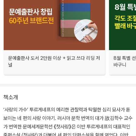
문예출판사 도서 2만원 이상 + 읽고 쓰다 리딩 저
8월 특별 선
널
바구니
책소개
‘사랑의 가수’ 투르게네프의 예리한 관찰력과 탁월한 심리 묘사가 돋
보이는 네 편의 사랑 이야기. 러시아 문학 번역의 대가 故김학수 교수
가 번역한 문예세계문학선 《첫사랑》은 이반 투르게네프의 대표적인
중편소설 〈첫사랑〉과 더불어 세 편의 단편소설을 함께 엮었다. 이반