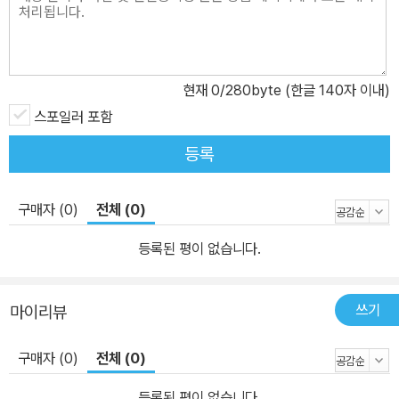
은 동일하다. 그러나 〈아아샤〉의 남자 주인공은 정열적인 아아샤에 비
해서 너무나 소극적이고 이기적이다. 그는 아아샤를 사랑하면서도 고
백하지 못한다. 그리고 아아샤가 영원히 자기 앞에서 사라졌을 때, 비
로소 몸부림치며 그녀를 찾아 헤맨다. 이러한 모습은 당시 러시아의
현재
0
/280byte (한글 140자 이내)
지식인들이 지녔던 통속적인 폐단이라고도 할 수 있겠다. 한편 한 여
스포일러 포함
성을 짝사랑하며 일생을 고독하게 지낸 투르게네프 자신의 이지(理
등록
智)와 우수를 말해주는 것일지도 모른다. 투르게네프는 “사랑은 죽음
보다, 죽음의 공포보다도 강하다. 우리는 오직 사랑을 통해서 인생을
지탱하며 계속 전진한다”라고 말한 바 있다. 〈아아샤〉는 투르게네프
구매자 (0)
전체 (0)
가 독일 유학 시절 경험한 일을 추억하며 소설로 쓴 작품이다. 그는 1
등록된 평이 없습니다.
859년 4월 레프 톨스토이에게 보낸 편지에서, “나는 시종 눈물을 머
금으며 이 소설을 썼습니다”라고 고백했다. 〈아아샤〉가 나오자, 당대
의 유명한 시인 니콜라이 네크라소프는 “이 작품에는 청춘의 힘이 넘
쓰기
마이리뷰
친다. 〈아아샤〉는 순금의 서사시다! 전편에 흐르는 미적 감각은 독자
들을 스스로 시경(詩境)에 빠지게 한다”라고 상찬했다. “전 세계 독
구매자 (0)
전체 (0)
자의 시선을 사로잡는 위대한 작품!” 진부한 이야기도 애절하고 신비
등록된 평이 없습니다.