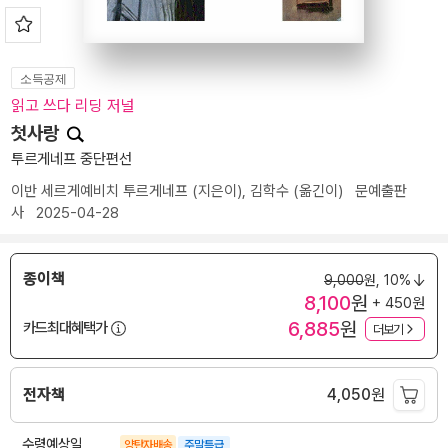
소득공제
읽고 쓰다 리딩 저널
첫사랑
투르게네프 중단편선
이반 세르게예비치 투르게네프
(지은이),
김학수
(옮긴이)
문예출판
사
2025-04-28
종이책
9,000
원,
10%
8,100
원
+ 450원
6,885
원
카드최대혜택가
더보기
전자책
4,050
원
수령예상일
양탄자배송
주말특급