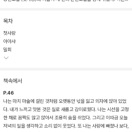
투르게네프는 러시아가 낳은 수많은 위대한 작가 중에서도 ‘러시아
최고의 문장가’로 불린 당대 최고의 시인이자 소설가다. 한때 내무성
목차
의 관료로 일하기도 했지만 문학잡지에 작품을 발표하다가 비평가 벨
린스키의 호명을 받아 작가의 길로 들어섰다.
첫사랑
아아샤
투르게네프가 “나의 과거다”라고 말했을 정도로 자전적 요소가 두드
밀회
러진 〈첫사랑〉은 뭇 남성들의 마음을 사로잡은 매력적인 여성과 그녀
를 둘러싼 남자들, 짝사랑의 열병을 앓는 주인공의 관계와 심리를 섬
세하게 묘사한 작품이다. 이 소설이 출판되자, 귀족인 투르게네프가
책속에서
자기 가족을 모델로 삼아 작품화하고 풍자한 것을 비난하는 보수적인
귀족들도 있었으나 수많은 문인가 비평가는 아낌없는 찬사를 보냈다.
P.46
나는 마치 마술에 걸린 것처럼 오랫동안 넋을 잃고 의자에 앉아 있었
〈첫사랑〉과는 쌍벽을 이루는 작품으로 주인공 아아샤의 열정적이고
다. 내가 느끼고 맛본 것은 실로 새롭고 감미로웠다. 나는 시선을 고정
헌신적인 사랑을 그린 〈아아샤〉, 관찰자의 시선으로 바라본 연인의 슬
한 채로 꼼짝도 않고 앉아서 조용히 숨을 쉬었다. 그리고 이따금 오늘
픈 이별과 뛰어난 자연 묘사의 대조가 돋보이는 〈밀회〉, 세 남녀의 엇
저녁의 일을 생각하고 소리 없이 웃었다. 또 나는 사랑에 빠졌나 보다,
갈린 사랑과 비현실적인 기묘한 사건들을 환상적이고 신비로운 분위