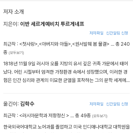
저자 소개
지은이:
이반 세르게예비치 투르게네프
저자파일
신간알림 신청
최근작 :
<첫사랑>
,
<아버지와 아들>
,
<원서발췌 봄 물결>
… 총 240
종
(모두보기)
1818년 11월 9일 러시아 오룔 지방의 유서 깊은 귀족 가문에서 태어
났다. 어린 시절부터 엄격한 가정환경 속에서 성장했으며, 이러한 경
험은 인간 심리와 관계의 미묘한 균열을 포착하는 그의 문학 세계에
깊게 스며들었다. 모스크바대학 문학부와 페테르부르크대학 철학부
에서 공부한 뒤 독일 베를린대학으로 건너가 철학과 역사, 고전어를
옮긴이:
김학수
저자파일
신간알림 신청
익혔다. 귀국 이후 그는 문학평론가 벨린스키와 교류하며 창작 활동
에 뛰어들었다. 농노들의 삶과 러시아 농촌의 풍경을 사실적이면서도
최근작 :
<러시아문학과 저항정신 >
… 총 49종
(모두보기)
따뜻하게 담아낸 《사냥꾼의 수기》(1852)는 그의 이름을 널리 알린
한국외국어대학교 노어과를 졸업하고 미국 인디애나대학교 대학원을
대표작으로, 러시아 사회에 큰 반향을 일으켰다. 이후 장편소설 《루