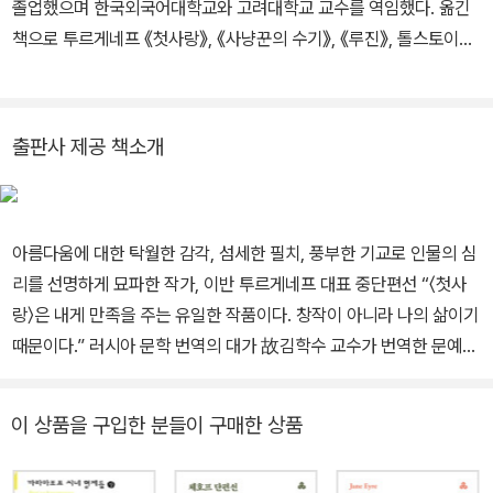
졸업했으며 한국외국어대학교와 고려대학교 교수를 역임했다. 옮긴
진》(1856), 《귀족의 보금자리》(1859), 《전야》(1860), 《아버지와
책으로 투르게네프 《첫사랑》, 《사냥꾼의 수기》, 《루진》, 톨스토이
아들》(1862), 《연기》(1867) 등을 잇따라 발표했으며, 〈첫사랑〉 〈아
《인생의 길》, 《부활》, 안톤 체호프 《체호프 단편선》, 도스토옙스키
샤〉 〈봄 물결〉 같은 중·단편소설에서도 뛰어난 성취를 남겼다. 절제된
《죄와 벌》, 《신과 인간의 비극》, 두진체프 《빵만으로 살 수 없다》, 솔
문체와 섬세한 감정선, 자연을 바라보는 서정적인 시선은 투르게네프
제니친 《이반 데니소비치의 하루》, 《1914년 8월》, 《수용소군도》 등
문학의 핵심으로 꼽힌다. 1843년 오페라 가수 폴리나 비아르도를 만
출판사 제공 책소개
이 있다.
난 이후 평생 특별한 관계를 이어갔으며, 1860년대 이후에는 프랑스
를 중심으로 유럽 각지에서 활동했다. 플로베르, 모파상, 에밀 졸라 등
유럽 문인들과 교류하며 러시아 문학을 서구에 소개하는 데 중요한
아름다움에 대한 탁월한 감각, 섬세한 필치, 풍부한 기교로 인물의 심
역할을 했고, 유럽에서 가장 널리 사랑받은 러시아 작가 가운데 한 사
리를 선명하게 묘파한 작가, 이반 투르게네프 대표 중단편선 “〈첫사
람으로 자리매김했다. 1883년 9월 3일 프랑스 부지발에서 생을 마
랑〉은 내게 만족을 주는 유일한 작품이다. 창작이 아니라 나의 삶이기
감했으며, 유해는 러시아 상트페테르부르크로 옮겨졌다.
때문이다.” 러시아 문학 번역의 대가 故김학수 교수가 번역한 문예세
계문학선 《첫사랑》은 ‘러시아 최고의 문장가’로 불린 당대 최고의 시
인이자 소설가, 이반 투르게네프의 대표적인 중편소설 〈첫사랑〉과 더
이 상품을 구입한 분들이 구매한 상품
불어 세 편의 단편소설을 함께 엮었다. 작가가 《러시아 통보》에서
“나의 과거다”라고 말했을 정도로 자전적 요소가 두드러진 소설 〈첫