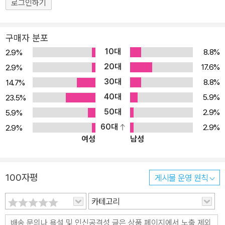
품위 있는 여왕 같기도 하다. 이와 같이 투르게네프의 여주인공은 독
로그인하기
특한 기상을 구비하고, 결코 남자의 조력을 바라지 않는다. 언제나 남
자보다 의지가 굳고, 게다가 열렬한 정열을 지녔으며, 그 감정 또한 성
구매자 분포
실하고 순결하고, 헌신적이다. 이에 비해서 남자들은 언제나 의지가
10대
8.8%
2.9%
약하다. 이런 모습은 당시 러시아 지식 계급의 통폐라고 보는 시각도
20대
17.6%
2.9%
있다. “사랑은 죽음보다, 죽음의 공포보다도 강하다.” 사랑에 대한 작
30대
8.8%
14.7%
가의 열정과 눈물이 배어 있는 청춘의 힘이 넘쳐나는 순금의 서사시!
40대
5.9%
23.5%
〈아아샤〉는 1858년 《현대인》에 발표된 단편소설로, 예술적 완성, 미
50대
2.9%
5.9%
의 감각, 훌륭한 자연 묘사 등으로 〈첫사랑〉과 함께 쌍벽을 이루는 작
60대
2.9%
2.9%
품이다. 투르게네프가 묘사하는 여주인공은 대개가 독특한 용모와 매
여성
남성
력을 가지고 있지만, 그중에서도 〈아아샤〉의 아아샤만큼 이채롭고 독
특한 빛을 발하는 여성은 없다. 그녀는 순진하고 명랑하고, 그러면서
도 타는 듯한 정열과 적극성을 지니고 있다. 그래서 자신의 이상형인
100자평
게시물 운영 원칙
남자를 만나게 되자, 물불을 가리지 않고 사랑에 빠지고 만다. 조금도
야비하거나, 부자연스러운 데가 없는 헌신적이고 고상한 사랑이다.
카테고리
그녀는 일생의 단 한 번 사랑할 뿐이다. 따라서 그녀에게 사랑과 죽음