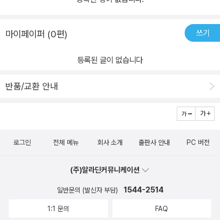
롭게 탈바꿈시키는 ‘사랑의 가수’ 투르게네프의 사랑 이야기 단편소
설 〈밀회〉는 일인칭 관찰자 시점의 ‘나’가 10월 중순의 어느 날 숲속
에서 한 남녀의 이별 장면을 목격하고 생생하게 묘사하며 전개된다.
쓰기
마이페이퍼 (0편)
부잣집에서 일하는 남자는 주인에게 받은 옷과 보석으로 자신을 화려
하게 치장하고 그를 사랑하는 순박한 시골 여인 아쿨리나에게 거만을
등록된 글이 없습니다
떤다. 남자는 그녀에게 자신은 주인을 따라 페테르부르크로 가야 한
다며 시큰둥하게 이별을 통보한다. 아쿨리나는 그런 그에게 자신을
반품/교환 안내
부디 잊지 말아달라고 몇 번이나 간청하지만 남자는 그녀를 무시하고
면박을 주더니 눈물 흘리는 아쿨리나를 남겨둔 채 숲을 떠나버린다.
〈밀회〉는 어찌 보면 상투적이고 밋밋할 수 있는 연인의 이별 상황을
보여주고, 인물들의 성격도 전형적이다. 그러나 일인칭 관찰자 시점
로그인
전체 메뉴
회사 소개
출판사 안내
PC 버전
을 도입하고 자연과 인물의 심리에 대한 묘사가 대조를 이뤄 한층 더
입체적으로 그려진다. 특별히 아름다운 가을 숲의 정경 묘사가 뛰어
(주)알라딘커뮤니케이션
난 작품이다. 〈사랑의 개가〉는 투르게네프가 죽기 2년 전에 발표한 최
1544-2514
일반문의 (발신자 부담)
후의 단편이다. 이 작품은 이탈리아 고전에서 소재와 영감을 얻었다.
세 남녀의 엇갈린 사랑과 운명을 그린 이 작품은 투르게네프가 내무
1:1 문의
FAQ