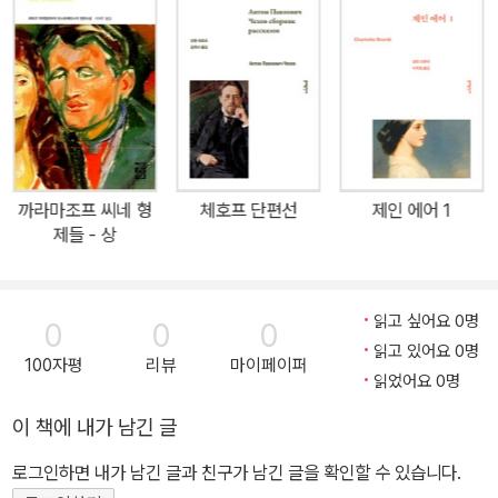
사랑〉은 뭇 남성들의 마음을 사로잡은 매력적인 여성 지나이다와 그
녀를 둘러싼 남자들, 짝사랑의 열병을 앓는 주인공의 관계와 심리를
섬세하게 묘사한 작품이다. 이 소설이 출판되자, 귀족인 투르게네프
가 자기 가족을 모델로 작품화해 풍자한 것을 비난하는 보수적인 귀
족들도 있었으나 수많은 문인과 비평가는 아낌없는 찬사를 보냈다.
당대의 유명한 러시아 작가 게르첸은 1860년 5월 18일에 투르게네
프에게 보내는 편지에서 “당신의 〈첫사랑〉은 매혹적인 작품입니
까라마조프 씨네 형
체호프 단편선
제인 에어 1
다”라고 말하며 감탄을 아끼지 않았다. 비평지 《러시아어》는 “투르게
제들 - 상
네프의 두 작품 〈그 전날 밤〉과 〈첫사랑〉은 청춘의 정열을 최고로 전
달한 주옥같은 일품(逸品)”이라고 평했다. 투르게네프는 이 작품에
서 작가 특유의 섬세한 필치, 탁월한 성격 묘사, 풍부한 기교를 자유자
읽고 싶어요 0명
0
0
0
재로 구사하면서 매혹적이면서도 거만한 여성을 선명하게 그려냈고,
읽고 있어요 0명
100자평
리뷰
마이페이퍼
동시에 그녀를 둘러싼 많은 남성과의 관계를 정확하게 묘파했다. 여
읽었어요 0명
주인공 지나이다는 명석한 두뇌와 풍부한 재능, 그윽한 매력을 지니
이 책에 내가 남긴 글
고 있으면서도 냉소적 경향과 교만한 잔인성을 가진 수수께끼 같은
로그인하면 내가 남긴 글과 친구가 남긴 글을 확인할 수 있습니다.
존재다. 야심을 품은 수많은 경쟁자에 둘러싸인 그녀는 결단성 있고