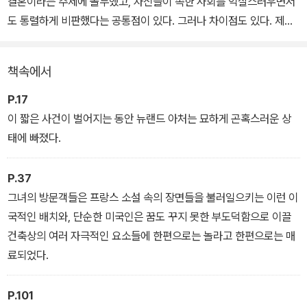
결혼이라는 주제에 몰두했고, 자신들이 속한 사회를 익살스러우면서
도 통렬하게 비판했다는 공통점이 있다. 그러나 차이점도 있다. 제인
오스틴은 사회적 지위와 경제적 안정을 확보하기 위해 결혼에 의지할
수밖에 없는 여성 인물을 주로 그렸다. 반면 워튼은 결혼이라는 사회
책속에서
적 관습이 개인의 행복 추구와 어떻게 상충하며 개인을 억압하는지를
보였다. 오스틴이 결혼 이전의 이야기에 집중해 결혼을 사랑의 결실
P.17
이자 해피 엔딩으로 그린다면, 워튼은 인물의 진정한 사랑을 가로막
이 짧은 사건이 벌어지는 동안 뉴랜드 아처는 묘하게 곤혹스러운 상
는 장애물로 결혼을 그린 것이다.
태에 빠졌다.
《순수의 시대》는 《피난처》, 《환락의 집》, 《이선 프롬》 등을 비롯한
P.37
기존 워튼 작품의 연장에 있는 소설로 불운한 결혼이 어떻게 한 인간
그녀의 방문객들은 프랑스 소설 속의 장면들을 불러일으키는 이런 이
의 영혼을 파괴하여 진정한 사랑의 가능성을 잠식하는지, 나아가 한
국적인 배치와, 단순한 미국인은 꿈도 꾸지 못한 부도덕함으로 이끌
인간은 이 불합리 속에서 어떤 혼란을 겪는지, 그 혼란 속에서 우리는
건축상의 여러 자극적인 요소들에 한편으로는 놀라고 한편으로는 매
무엇을 할 수 있는지를 진지하게 탐색하는 작품이다.
료되었다.
이디스 워튼은 세 인물의 내밀한 심리를 그 시절의 풍속 아래에서 놀
P.101