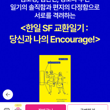
뒤로가
기
보관함담기
선물하기