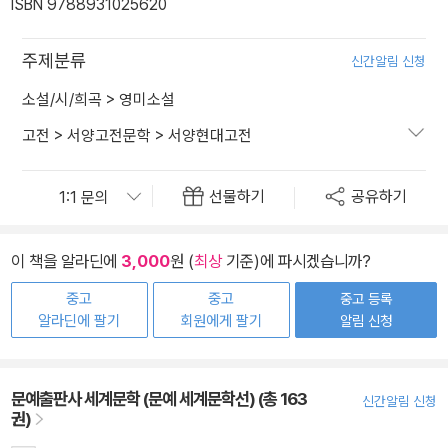
ISBN 9788931025620
주제분류
신간알림 신청
소설/시/희곡
>
영미소설
고전
>
서양고전문학
>
서양현대고전
선물하기
공유하기
이 책을 알라딘에
3,000
원 (
최상
기준)에 파시겠습니까?
중고
중고
중고 등록
알라딘에 팔기
회원에게 팔기
알림 신청
문예출판사 세계문학 (문예 세계문학선) (총 163
신간알림 신청
권)