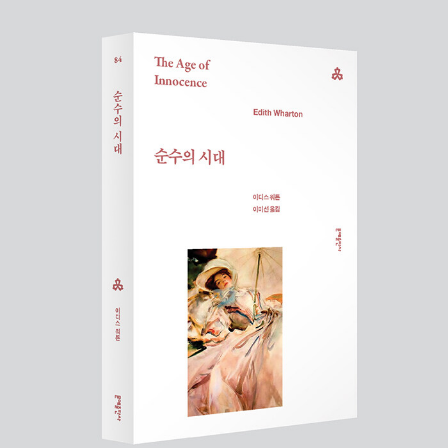
하고 개인적인 작품으로 재평가받았다. 1920년 출간된 《순수의 시
대》로 이듬해 퓰리처상을 수상했다. 여성으로서는 최초였다. 퓰리처
상 수상 이후에도 《달빛 한 조각》(1922), 《어머니의 보상》(1925),
《허드슨 강의 브래킷》(1929) 등 꾸준히 장편을 발표했으며, 소설 기
법에 관한 비평서 《소설 쓰기》(1925)를 통해 자신의 문학적 원칙을
체계적으로 정리했다. 자서전 《뒤를 돌아보며》(1934)를 통해 자신
의 삶을 회고하기도 했으나, 가장 내밀한 감정들은 끝내 공개하지 않
았다. 그녀가 생전에 봉인해둔 편지와 일기들이 사후에 공개되면서
비로소 억압 속에서도 치열하게 자기 자신을 지켜온 한 여성의 진면
목이 드러났다. 제1차 세계대전 중에는 파리에 남아 전쟁 구호 활동을
이끌었다. 난민 구호소를 운영하고 전쟁 고아를 위한 모금 활동을 벌
인 공로로 프랑스 최고 훈장 레지옹 도뇌르를 받았다. 이디스 워튼은
1937년 8월 11일, 파리 근교 생브리스수포레의 자택에서 뇌졸중으
로 향년 75세에 생을 마감했다. 생애 동안 장편소설 15편, 중편소설
7편, 단편소설 85편, 다수의 시와 에세이와 여행기를 남긴 워튼은,
상류 사회의 내부자이면서 동시에 그 세계의 가장 냉철한 해부자였