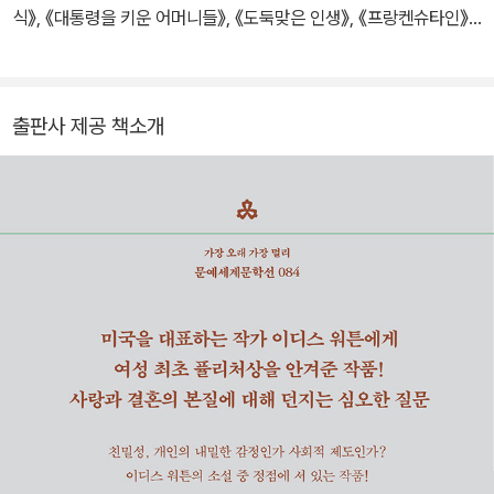
식》, 《대통령을 키운 어머니들》, 《도둑맞은 인생》, 《프랑켄슈타인》,
의 집》은 단숨에 그녀를 미국 문단의 주요 작가 반열에 올려놓았다.
《빌헬름 라이히》, 《연을 쫓는 아이》, 《어린 예수》, 《로스트 페인팅》,
부와 지위에 집착하는 상류 사회가 한 여성을 어떻게 파멸시키는지를
《프랭크 바움》, 《라캉의 정신분석학과 페미니즘 이론을 통한 아동문
날카롭게 해부한 이 소설은 당대 독자들에게 큰 반향을 일으켰다. 19
학작품 읽기》, 《창조적 글쓰기》, 《블루의 불행학 특강》 등이 있다. 저
세기 말과 20세기 초의 전환기, 문학은 급격한 변화를 맞이하고 있었
출판사 제공 책소개
서로는 《라캉의 욕망 이론과 셰익스피어 텍스트 읽기》가 있다.
다. 사실주의의 전통이 흔들리고 모더니즘의 물결이 밀려들던 시대였
다. 조이스와 울프가 의식의 흐름을 탐구하는 동안, 워튼은 확고한 사
실주의의 방법론을 고수했다. 그녀는 톨스토이, 발자크의 계보를 자
신의 문학적 유산으로 삼았고, 사회 구조와 인간 심리를 냉철하게 관
찰하는 방식으로 시대의 모순을 포착했다. 헨리 제임스와 깊은 지적
우정을 나누면서도, 그의 현학적 문체와 거리를 유지하며 자신만의
명료하고 단단한 목소리를 지켜냈다. 1907년 파리에 정착한 후 워튼
은 더욱 왕성한 창작 활동을 이어갔다. 《이선 프롬》(1911)으로 뉴잉
글랜드 농촌의 가혹한 현실을 묘사했고, 《관습의 나라》(1913)로 미
국적 물질주의에 대한 통렬한 비판을 담아냈다. 1917년에는 뉴잉글
랜드 산골 소녀의 성적 각성과 욕망을 정면으로 다룬 《여름》을 발표
해 당시 독자들에게 충격을 안겼으며, 후대에 워튼 문학의 가장 대담