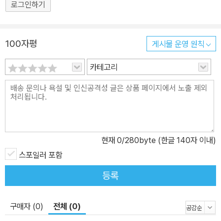
와 여러 아이를 낳고 명망 있는 중년 신사가 된 아처. 이제는 격식과
로그인하기
허세로 가득 찬 사회 분위기도 전과 같지 않고, 아내 메이는 죽고 없
다. 그리고 아처의 마음속 깊은 곳에는 여전히 엘런이 자리 잡고 있다.
100자평
게시물 운영 원칙
오래도록 묵혀둔 아처 내면의 사랑은 다시금 요동치기 시작한다. 친
밀성, 개인의 내밀한 감정인가 사회적 제도인가? 이디스 워튼의 소설
카테고리
중 정점에 서 있는 작품! 《순수의 시대》는 《피난처》, 《환락의 집》,
《이선 프롬》 등을 비롯한 기존 워튼 작품의 연장에 있는 소설로 불운
한 결혼이 어떻게 한 인간의 영혼을 파괴하여 진정한 사랑의 가능성
을 잠식하는지, 나아가 한 인간은 이 불합리 속에서 어떤 혼란을 겪는
지, 그 혼란 속에서 우리는 무엇을 할 수 있는지를 진지하게 탐색하는
현재
0
/280byte (한글 140자 이내)
작품이다. 이디스 워튼은 세 인물의 내밀한 심리를 그 시절의 풍속 아
스포일러 포함
래에서 놀랍도록 섬세하고 긴장감 넘치게 펼쳐낸다. 주인공들이 벌이
는 갈등과 충돌을 통해 뉴욕 상류층의 문화와 도덕 이면에 자리 잡은
등록
위선과 억압을 세밀하게 그려내기도 한다. 그 결과 《순수의 시대》는
워튼에게 퓰리처상을 안겨주었을 뿐 아니라, 이후 마틴 스코세이지의
구매자 (0)
전체 (0)
연출을 포함해 세 번이나 영화로 만들어져 대중성 역시 입증받았다.