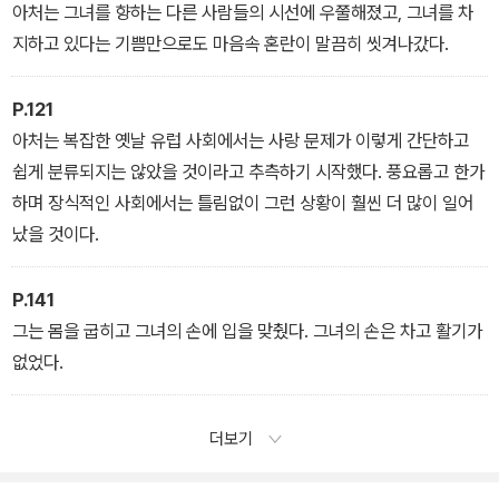
랍도록 섬세하고 긴장감 넘치게 펼쳐낸다. 주인공들이 벌이는 갈등과
아처는 그녀를 향하는 다른 사람들의 시선에 우쭐해졌고, 그녀를 차
충돌을 통해 뉴욕 상류층의 문화와 도덕 이면에 자리 잡은 위선과 억
지하고 있다는 기쁨만으로도 마음속 혼란이 말끔히 씻겨나갔다.
압을 세밀하게 그려내기도 한다. 그 결과 《순수의 시대》는 워튼에게
퓰리처상을 안겨주었을 뿐 아니라, 이후 마틴 스코세이지의 연출을
P.121
포함해 세 번이나 영화로 만들어져 대중성 역시 입증받았다. 사랑 없
아처는 복잡한 옛날 유럽 사회에서는 사랑 문제가 이렇게 간단하고
는 결혼으로 고통받은 작가의 삶이 곳곳에 실감나게 녹아 있는 이 작
쉽게 분류되지는 않았을 것이라고 추측하기 시작했다. 풍요롭고 한가
품을 통해, 독자는 개인 간 애정과 제도로서 친밀성 사이에 존재하는
하며 장식적인 사회에서는 틀림없이 그런 상황이 훨씬 더 많이 일어
긴장과 갈등을 선명하게 목도하고 감각할 수 있을 것이다.
났을 것이다.
P.141
그는 몸을 굽히고 그녀의 손에 입을 맞췄다. 그녀의 손은 차고 활기가
없었다.
더보기