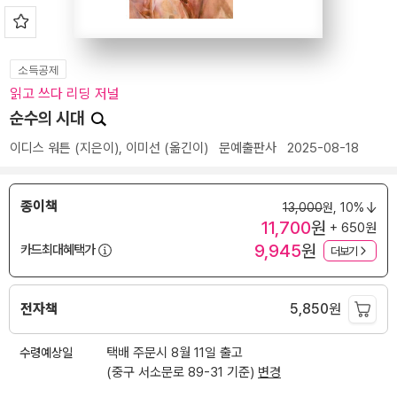
소득공제
읽고 쓰다 리딩 저널
순수의 시대
이디스 워튼
(지은이),
이미선
(옮긴이)
문예출판사
2025-08-18
종이책
13,000
원,
10%
11,700
원
+ 650원
9,945
원
카드최대혜택가
더보기
전자책
5,850
원
수령예상일
택배 주문시 8월 11일 출고
(중구 서소문로 89-31 기준)
변경