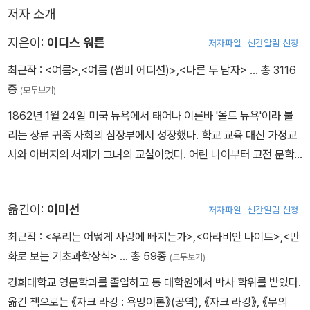
저자 소개
지은이:
이디스 워튼
저자파일
신간알림 신청
최근작 :
<여름>
,
<여름 (썸머 에디션)>
,
<다른 두 남자>
… 총 3116
종
(모두보기)
1862년 1월 24일 미국 뉴욕에서 태어나 이른바 '올드 뉴욕'이라 불
리는 상류 귀족 사회의 심장부에서 성장했다. 학교 교육 대신 가정교
사와 아버지의 서재가 그녀의 교실이었다. 어린 나이부터 고전 문학
과 철학, 시를 탐독하며 문학적 감수성을 키웠고, 열한 살에 이미 소설
을 쓰기 시작했다. 그러나 글쓰기에 대한 열의를 보이는 딸에게 어머
옮긴이:
이미선
저자파일
신간알림 신청
니는 냉담했다. 여성이 글을 쓴다는 것 자체가 체면을 깎는 일로 여겨
지던 시대였다. 1885년 에드워드 워튼과 결혼했으나, 지적으로도 감
최근작 :
<우리는 어떻게 사랑에 빠지는가>
,
<아라비안 나이트>
,
<만
정적으로도 불안한 생활을 이어갔다. 이후 28년간의 공허한 결혼 생
화로 보는 기초과학상식>
… 총 59종
(모두보기)
활은 그녀를 만성적 신경쇠약으로 몰아넣었지만, 동시에 글쓰기라는
경희대학교 영문학과를 졸업하고 동 대학원에서 박사 학위를 받았다.
탈출구를 더욱 절실하게 만들었다. 주치의가 처방으로 권한 것도 소
옮긴 책으로는 《자크 라캉 : 욕망이론》(공역), 《자크 라캉》, 《무의
설 쓰기였다. 두 편의 단편집을 발표한 후 1905년 출간한 장편 《환락