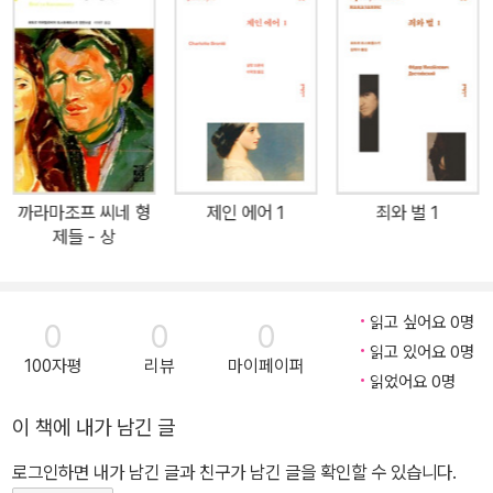
도 통렬하게 비판했다는 공통점이 있다. 그러나 차이점도 있다. 제인
오스틴은 사회적 지위와 경제적 안정을 확보하기 위해 결혼에 의지할
수밖에 없는 여성 인물을 주로 그렸다. 반면 워튼은 결혼이라는 사회
적 관습이 개인의 행복 추구와 어떻게 상충하며 개인을 억압하는지를
보였다. 오스틴이 결혼 이전의 이야기에 집중해 결혼을 사랑의 결실
이자 해피 엔딩으로 그린다면, 워튼은 인물의 진정한 사랑을 가로막
는 장애물로 결혼을 그린 것이다. 《순수의 시대》는 이디스 워튼에게
까라마조프 씨네 형
제인 에어 1
죄와 벌 1
여성 최초의 퓰리처상을 안겨준 작품으로, 작품성과 대중성 측면에서
제들 - 상
워튼의 작품 중 정점에 서 있는 소설이라 할 만하다. 19세기의 뉴욕
사교계를 배경으로 하는 이 작품에서, 워튼은 결혼을 앞둔 주인공 아
처가 다른 여성에게 사랑의 감정을 느끼며 겪는 이야기를 앞세워 사
읽고 싶어요 0명
0
0
0
랑과 결혼의 관계에 대한 본질적 질문을 파고든다. 아처는 메이와 결
읽고 있어요 0명
100자평
리뷰
마이페이퍼
혼을 앞둔 상태인데 또 다른 여성 엘런에게 사랑을 느껴 극심한 혼란
읽었어요 0명
에 빠진다. 메이와 결혼한 후에도 점점 사랑 없는 결혼에 진절머리를
이 책에 내가 남긴 글
느끼며 엘런에게 가려 하지만, 아처의 단호한 결심은 번번이 아내의
로그인하면 내가 남긴 글과 친구가 남긴 글을 확인할 수 있습니다.
능수능란하고 단호한 방해에 가로막힌다. 어느덧 시간이 흘러, 메이