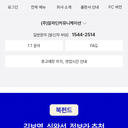
로그인
전체 메뉴
회사 소개
출판사 안내
PC 버전
(주)알라딘커뮤니케이션
1544-2514
일반문의 (발신자 부담)
1:1 문의
FAQ
중고매장 위치, 영업시간 안내