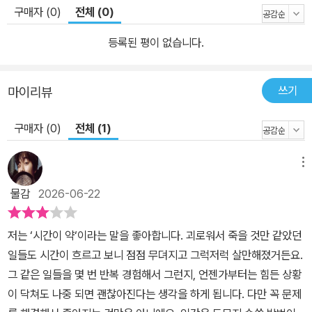
게 현실적 행복을 얻은 줄리에트가 던지는 의문의 말은 의미심장하
구매자 (0)
전체 (0)
다. 그녀는 현실로 돌아가자고 제롬에게 전한다. 그러나 이것이 이 작
등록된 평이 없습니다.
품의 결론은 아니다. 지드는 어떠한 해답도 주지 않고서 다만 도덕적
편견이라는 문제만을 독자에게 제시하고 있다. 20세기 자아의 발견
자, 프랑스 문학의 일급 작가 앙드레 지드의 대표작이자 가장 뛰어난
쓰기
마이리뷰
명작 앙드레 지드는 20세기 전반기에서 폴 발레리, 폴 클로델과 더불
어 프랑스 문학의 삼고봉(三高峯)을 이루는 일급 작가다. 그는 20세
구매자 (0)
전체 (1)
기 자아의 발견자이며 다른 어떠한 작가보다도 성실하고 진격하는 태
도로 현대 지식인의 고민을 치밀한 필치로 묘사했다. 그렇게 당대 프
메뉴
랑스 젊은이들은 물론 전 세계 지식인들을 완전히 매혹시켰다. 이런
물감
2026-06-22
그의 놀라운 업적으로 급기야 그가 별세하기 4년 전인 1947년에 문
학가로서 최고의 영예인 노벨문학상을 받게 되었다. 앙드레 지드의
저는 ‘시간이 약‘이라는 말을 좋아합니다. 괴로워서 죽을 것만 같았던
대표작이며 그의 작품 가운데 뛰어난 명작으로 꼽히는 《좁은 문》은 1
일들도 시간이 흐르고 보니 점점 무뎌지고 그럭저럭 살만해졌거든요.
909년에 발표되었는데, 이보다 앞서 1902년에 발표된 《배덕자》와
그 같은 일들을 몇 번 반복 경험해서 그런지, 언젠가부터는 힘든 상황
좋은 대조를 이룬다. 《배덕자》의 주인공 미셸은 인습과 도덕의 속박
이 닥쳐도 나중 되면 괜찮아진다는 생각을 하게 됩니다. 다만 꼭 문제
에서 이탈해 구속 없는 생을 희구한 나머지 실패하고 만다. 한편 《좁