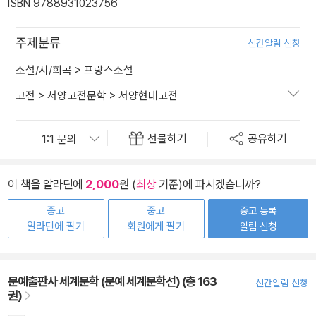
ISBN 9788931023756
주제분류
신간알림 신청
소설/시/희곡
>
프랑스소설
고전
>
서양고전문학
>
서양현대고전
선물하기
공유하기
이 책을 알라딘에
2,000
원 (
최상
기준)에 파시겠습니까?
중고
중고
중고 등록
알라딘에 팔기
회원에게 팔기
알림 신청
문예출판사 세계문학 (문예 세계문학선) (총 163
신간알림 신청
권)