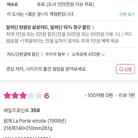
배송료
유료 (도서 1만5천원 이상 무료)
이 도서는 <
좁은 문
>의 개정판입니다.
구판 보기
알라딘 만권당 삼성카드, 알라딘 15% 청구 할인
최대 1만원 또는 2만원 할인(전월 30만원 또는 60만원 이용 시) / 카드
발급월 +1개월까지는 전월 실적이 없어도 최대 1만원 혜택 제공
카드/간편결제 할인
무이자 할부
소득공제 450원
관심 저자, 시리즈의 출간 알림을 받아보세요
신청
6
100자평 0편
리뷰 1편
세일즈포인트
358
원제 La Porte etroite (1909년)
216쪽
140*210mm
281g