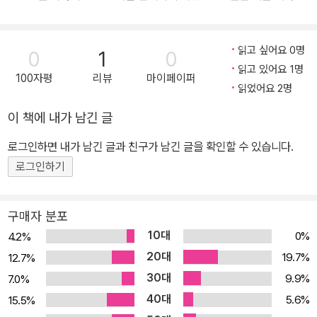
명으로 인도하는 문은 좁고 협착하여 찾는 이가 적음이라.” 주인공 제
롬과 알리사는 사촌지간으로 서로 사랑하는 사이다. 그들의 결혼을
방해하는 장애물은 신교도인 그들의 고상한 금욕주의적 이상과 계율
읽고 싶어요 0명
0
1
0
말고는 아무것도 없다. 알리사는 성서의 가르침대로 ‘좁은 문’을 지나
읽고 있어요 1명
100자평
리뷰
마이페이퍼
가고자 한다. 그래서 제롬에 대한 자신의 사랑을 단념하고 그것을 하
읽었어요 2명
느님께 희생으로 바치려 한다. 그녀는 오로지 제롬을 통해만 세상 만
이 책에 내가 남긴 글
물을 볼 수 있고 하느님의 사랑도 제롬을 생각하지 않고서는 무의미
하다는 것을 안다. 그러나 알리사는 자기의 정열에서 벗어나 제롬과
로그인하면 내가 남긴 글과 친구가 남긴 글을 확인할 수 있습니다.
만나는 횟수를 차차 줄이고, 자기 주위에서 제롬을 생각나게 하는 모
로그인하기
든 물건을 없애버리기까지 하면서 갖은 노력을 다해 그를 잊으려고
한다. 이러한 그녀의 투쟁은 결국 정신적으로 극심한 피로로 이어져
구매자 분포
결국 그녀를 죽음으로 이끌고 만다. 제롬은 알리사에 대한 사랑과 추
10대
0%
4.2%
억을 가슴에 간직한 채 독신을 결심한다. 사랑과 결혼이라는 인간적
20대
19.7%
12.7%
행복과 청교도적 이상이 빚어내는 갈등과 고뇌! 종교적 금욕주의의
30대
9.9%
7.0%
위선을 날카롭게 비판한 문제작 “좁은 문으로 들어가기를 힘쓰라. 멸
40대
5.6%
15.5%
망으로 인도하는 문은 크고 그 길이 넓어 그리로 들어가는 자가 많고,