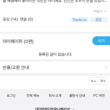
를 해결해서 좋아지는 것만은 아니에요. 인간은 도무지 손쓸 방법이
은 문》의 주인공 알리사는 미덕을 추구하면서 자기 자신을 구속하고,
없어 질질 끌고만 있는 상황 중에도 곧잘 적응하기 때문이에요. 해결
욕망을 자기희생의 실천으로 극복하려 한 나머지 일체를 상실하고 만
더보기
도 않고 딱히 덮어둔 것도 아닌 고민거리들은 어느새 내 몸의 일부가
다. 이 소설만큼 지드 자신의 생활을 직접적으로 반영하는 작품은 없
공감 (
14
)
댓글 (0)
되어 살아가지만 아주 한 번씩 따끔거릴 때가 있을 뿐이죠. 잊고 살다
다. 지드는 이 작품을 통해서 진정할 줄 모르는 자아의 내부 투쟁에 메
가도 꼭 한 번씩 나를 찌르는 그 가시의 이름은 ‘미련‘이 아닐까 합니
스를 가해본 것이며, 또 이 작품 자체가 지드 자신의 단면이라 할 수
다. 미련은 ‘끝났음을 인정하지 못해 과거에 머무는 마음’에 가깝다고
있다.
쓰기
마이페이퍼 (0편)
합니다. 그 말처럼 현재진행형인 문제들은 우리를 과거 어느 시점에
묶어놓고 거기까지가 자신의 한계라 믿게 만들죠.​앙드레 지드가 쓴 <
등록된 글이 없습니다
좁은 문>은 금지된 사랑이라는 해결 불가한 문제를 징하게도 길게 끌
고 가는 작품입니다. 사촌지간의 두 남녀가 사랑에 빠지는데, 왜인지
반품/교환 안내
알리사가 제롬을 자꾸 거부해요. 딱히 이렇다 할 이유도 없이 두루뭉
술하게 만 둘러대면서 거절합니다. 최대한 보지 말자면서 그놈의 편
지는 맨날 쓰는 거 있죠? 솔직히 이 정도면 정신병이라도 해도 할 말
이 없어요. 사정이 있건 없건 말을 안 해주니깐요. 아무튼 제롬은 완강
로그인
전체 메뉴
회사 소개
출판사 안내
PC 버전
한 태도의 그녀가 요구하는 거리를 유지하려고 합니다. 그만큼 밀어
냈으면 포기할 법도 하건만 사랑에 빠진 남자의 순애보란 그리 말처
(주)알라딘커뮤니케이션