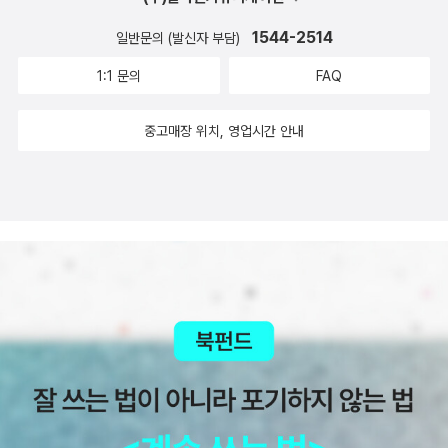
럼 간단한 것도 아니걸랑요. 그래서 두 사람은 요즘 표현으로 ‘랜선 연
애‘만 하는 사이가 돼버렸습니다.​그녀의 사정은 대강 이렇습니다. 교
1544-2514
일반문의 (발신자 부담)
회에서 ‘좁은 문‘에 관한 설교를 듣고, 주님께 나아가는 길에 어떤 걸
1:1 문의
FAQ
림돌도 있어선 안된다는 생각에 사로잡힙니다. 자신은 제롬을 너무나
도 사랑하지만 그를 향하는 마음이 행여 구원의 길을 막는 꼴이 될까
중고매장 위치, 영업시간 안내
봐, 둘이서는 그 좁다란 길을 지나가지 못할까 봐 끝까지 혼자이기를
선택한 거죠. 아이답지 않게 생각이 매우 깊다고 할 수 있지만, 자신의
해석과 판단이 왜 정답이라고 밀어붙였는지가 참 의문입니다. 목사님
한테 가서 내가 생각한 게 맞는지, 혹시 왜곡되게 해석한 건 아닌지 물
어보기라도 했으면 싶더군요. 허나 아무와도 상의하지 않고 혼자 끙
끙 앓았던 것은, 바람 나서 떠나버린 모친에 대한 상처 때문이 아니었
나 합니다. 사랑의 종말을 목도한 그녀의 입장에서 깊은 사랑의 발전
이 겁나기도 했을 겁니다. 다만 그러한 속내를 제롬에게는 말해줬어
야죠. 그게 어려우면 확실하게 관계를 끊어내던가요. 말이 금지된 사
랑이었지 내가 갖긴 싫고 남 주기는 아까운, 정말 이기적인 태도였습
니다. 마치 결혼을 계속 미루면서 결혼 적령기인 여자의 시간을 잡아