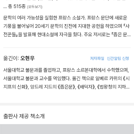
… 총 515종
(모두보기)
문학의 여러 가능성을 실험한 프랑스 소설가. 프랑스 문단에 새로운
기풍을 불어넣어 20세기 문학의 진전에 지대한 공헌을 하였으며 『사
전꾼들』을 발표해 현대소설에 자극을 줬다. 주요 저서로는 『좁은 문』
등이 있으며 1947년 노벨문학상을 수상했다. 셰익스피어, 에머슨,
니체, 루소 등 수많은 작가에게 영감을 주었다는 몽테뉴에 크게 영향
옮긴이:
오현우
저자파일
신간알림 신청
을 받았다. 몽테뉴의 『수상록』을 읽고 “그에게 완전히 빠져들어 그가
바로 나 자신인 것 같다”는 유명한 말을 남겼다. 『수상록』에서 교훈이
서울대학교 불문과를 졸업하고, 프랑스 소르본대학에서 수학했으며,
될 만한 글을 발췌하여 자신의 시선으로 해석한 선집을 남겼다.
서울대학교 불문과 교수를 역임했다. 옮긴 책으로 알베르 카뮈의 《시
지프의 신화》, 앙드레 지드의 《좁은문》, 《배덕자》, 《법왕청의 지하
도》, 스탕달의 《적과 흑》, 장 콕토의 《무서운 아이들》, 샤토브리앙의
《아딸라의 비가》, 기 드 모파상의 《안개 낀 모상》 등이 있다.
출판사 제공 책소개