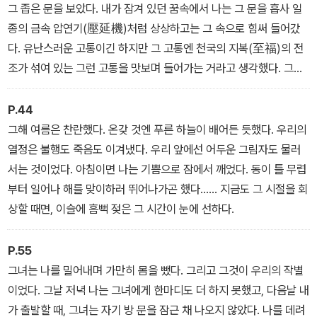
그 좁은 문을 보았다. 내가 잠겨 있던 꿈속에서 나는 그 문을 흡사 일
종의 금속 압연기(壓延機)처럼 상상하고는 그 속으로 힘써 들어갔
다. 유난스러운 고통이긴 하지만 그 고통엔 천국의 지복(至福)의 전
조가 섞여 있는 그런 고통을 맛보며 들어가는 거라고 생각했다. 그러
자 그 문은 다시 알리사를 찾아가던 바로 그 방문이 되었다. 그 문으로
들어가기 위해, 나는 나 자신을 무(無)로 돌리고, 내 안에 남아 있는
P.44
모든 이기적인 것을 버리는 것이었다…….
그해 여름은 찬란했다. 온갖 것엔 푸른 하늘이 배어든 듯했다. 우리의
열정은 불행도 죽음도 이겨냈다. 우리 앞에선 어두운 그림자도 물러
서는 것이었다. 아침이면 나는 기쁨으로 잠에서 깨었다. 동이 틀 무렵
부터 일어나 해를 맞이하러 뛰어나가곤 했다…… 지금도 그 시절을 회
상할 때면, 이슬에 흠뻑 젖은 그 시간이 눈에 선하다.
P.55
그녀는 나를 밀어내며 가만히 몸을 뺐다. 그리고 그것이 우리의 작별
이었다. 그날 저녁 나는 그녀에게 한마디도 더 하지 못했고, 다음날 내
가 출발할 때, 그녀는 자기 방 문을 잠근 채 나오지 않았다. 나를 데려