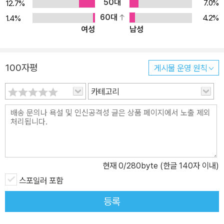
50대
생명으로 인도하는 문은 좁고 협착하여 찾는 이가 적음이라.” 제롬은
7.0%
12.7%
좁은 문이 사촌 알리사의 방문인 것처럼, 그리고 좁은 길은 그들 둘에
60대
4.2%
1.4%
여성
남성
게는 충분히 넓으리라고 생각한다. 그러나 알리사에게 그 길은 겨우
홀로 갈 수 있을 만큼의 넓이였다. 처음에 알리사는 제롬과 사랑에 빠
지기에는 나이가 너무 어리다고 말한다. 그리고 동생인 줄리에트 역
100자평
게시물 운영 원칙
시 제롬을 좋아한다는 것을 알고 번민하다가 결국 신에게로 귀의하고
자 결심한다. 외삼촌인 뷔콜랭의 시골집이 있는 퐁그즈마르의 정원
카테고리
울타리에 있는 사립문에서 제롬과 알리사는 마지막으로 만난다. 그곳
은 천국으로 나 있는 좁은 문의 세속적인 모습으로 둘이 함께 들어가
기에는 비좁은 곳이다. 알리사는 파리의 요양원으로 홀로 떠나고 제
롬에게는 자신의 진심을 알려주는 일기장을 남겨준다. 임종 시의 그
녀의 마지막 말은 암시적이다. ‘나의 마음이 부인하는 이 덕은 과연 얼
현재
0
/280byte (한글 140자 이내)
마나 귀중한 것인가’라고. 여기서 누구나 볼 수 있는 것은 지드의 인간
스포일러 포함
주의적 갈등이다. 지드는 인간적 행복을 희생하면서까지 하느님을 섬
겨야 하는 이 기독교 사상에 자기 자신이 기독교도인 이상 한층 괴로
등록
워했다. 알리사의 환영을 언제까지나 품고서 독신을 지키려는 제롬에