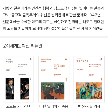
사랑과 결혼이라는 인간적 행복과 청교도적 이상이 빚어내는 갈등과
고뇌! 종교적 금욕주의의 위선을 날카롭게 비판한 문제작 1947년 노
벨문학상을 수상한 앙드레 지드는 성실하고 진격하는 태도로 현대인
의 고뇌를 치밀하게 묘사해 당대 젊은이들은 물론 전 세계 지식인들
을 매혹시켰다. 문예세계문학선으로 개정 출간된 《019 좁은 문》은
지드의 대표작이며 그의 가장 뛰어난 명작으로 평가받는 작품이다.
문예세계문학선 리뉴얼
주인공 제롬과 알리사는 사촌지간으로 서로 사랑하는 사이다. 그러나
신교도인 그들의 고상한 금욕주의적 이상이 두 사람의 결혼을 방해한
다. 알리사는 결국 제롬을 향한 지상에서의 사랑을 단념하고 성서의
가르침대로 ‘좁은 문’을 통과해 천국에서 영혼의 합일을 기약하고자
한다. 자신을 구속하고 욕망을 자기희생으로 극복하려 한 끝에 알리
사는 세상을 떠나고, 독신을 지키려는 제롬에게 현실의 행복을 누리
는 알리사의 동생 줄리에트가 던지는 의문의 말은 독자에게 의미심장
한 울림을 준다. ★ 노벨문학상 수상 작가 ★ 피터 박스올 선정 죽기
전에 꼭 읽어야 할 1001권의 책 “좁은 문으로 들어가기를 힘쓰라. 생
고도를 기다리며
이반 일리치의 죽음
변신·시골 의사