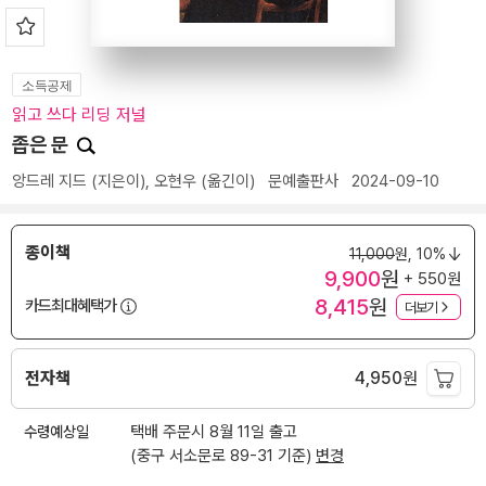
소득공제
읽고 쓰다 리딩 저널
좁은 문
앙드레 지드
(지은이),
오현우
(옮긴이)
문예출판사
2024-09-10
종이책
11,000
원,
10%
9,900
원
+ 550원
8,415
원
카드최대혜택가
더보기
전자책
4,950
원
수령예상일
택배 주문시 8월 11일 출고
(중구 서소문로 89-31 기준)
변경