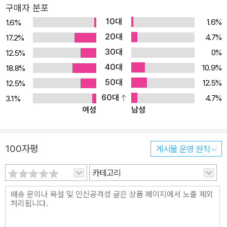
는 영국 런던의 중산층 증권 중개인으로 평범한 가장이었으나, 어느
구매자 분포
날 가족과 일상을 모두 버리고 예술에 대한 충동 하나로 파리를 거쳐
10대
1.6%
1.6%
남태평양의 타히티로 떠나 예술을 위한 순수한 삶을 살기로 결심한
20대
4.7%
17.2%
다. 그는 사회의 비난, 빈곤, 고통, 타인의 희생을 감수하면서도 그림
30대
0%
12.5%
을 그리는 데 모든 것을 바치며, 진정한 예술이란 무엇인가, 삶의 목적
40대
10.9%
18.8%
은 어디에 있는가라는 근본적 질문을 던진다. 서머싯 몸이 장편소설
50대
12.5%
12.5%
작가로서 명성을 굳히게 해준 이 작품은 예술에 대한 불꽃 같은 정열
60대
4.7%
3.1%
을 지니면서도 삶을 지극히 냉소적으로 경시한 한 남자를 그리고 있
여성
남성
다. 그는 온갖 육체적 악조건에도 굴복하지 않고 오직 그림에 대한 열
정으로만 살았다. ‘나’로 서술되는 1인칭 화자는 스트릭랜드를 가까이
에서 관찰하지만, 철저히 객관적이고 간접적으로 묘사하며, 그 덕에
100자평
게시물 운영 원칙
독자는 판단을 강요받지 않고 스스로 인물에 대한 해석을 만들어가게
된다. 고전적이면서도 혁신적인 구조로 예술과 삶을 탐구하다 이 소
카테고리
설은 “예술은 윤리보다 우선하는가?”라는 도발적인 질문을 중심에
둔다. 스트릭랜드는 가족을 버린 무책임하며 몰인정한 인물이지만,
동시에 절대적인 예술적 진실을 좇는 존재다. 그의 파괴적 자유는 도