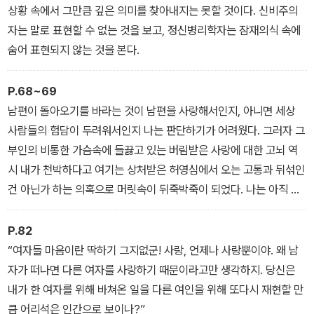
생각한다. 개성이 독특하기만 하다면야 수천 가지 결점이 있다 한들
상황 속에서 그만큼 깊은 의미를 찾아내지는 못할 것이다. 신비주의
기꺼이 용서할 수 있다고 본다.
자는 말로 표현할 수 없는 것을 보고, 정신병리학자는 잠재의식 속에
숨어 표현되지 않는 것을 본다.
P.68~69
남편이 돌아오기를 바라는 것이 남편을 사랑해서인지, 아니면 세상
사람들의 험담이 두려워서인지 나는 판단하기가 어려웠다. 그러자 그
부인의 비통한 가슴속에 들끓고 있는 버림받은 사랑에 대한 고뇌 역
시 내가 천박하다고 여기는 상처받은 허영심에서 오는 고통과 뒤섞인
건 아닌가 하는 의혹으로 머릿속이 뒤죽박죽이 되었다. 나는 아직 인
간의 본성이 얼마나 모순된 것인지를 모르고 있었다. 성실성의 이면
에 얼마나 많은 위선이 들어 있고, 고상함 속에 얼마나 많은 비열함이,
P.82
그리고 패륜 속에 얼마나 많은 선량함이 내재해 있는지 아직 알지 못
“여자들 마음이란 딱하기 그지없군! 사랑, 언제나 사랑뿐이야. 왜 남
했던 것이다.
자가 떠나면 다른 여자를 사랑하기 때문이라고만 생각하지. 당신은
내가 한 여자를 위해 바쳐온 일을 다른 여인을 위해 또다시 재현할 만
큼 어리석은 인간으로 보이나?”