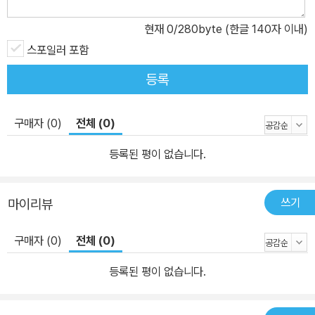
덕적 규범과 충돌하며, 독자에게 예술의 본질과 예술가의 역할을 생
각하게 만든다. 스트릭랜드는 극단적인 고립 속에서 예술에 몰두한
현재
0
/280byte (한글 140자 이내)
다. 이는 창조의 과정이 고독, 고통, 자기희생을 동반한다는 것을 보여
스포일러 포함
준다. 작가 본인을 화자로 등장시키는 전기 형식과, 다소 모호하고 입
등록
체적인 인물 묘사는 당시로서는 파격적인 서술 방식이었고, 이는 스
트릭랜드라는 인물을 더 깊이 있게 해석하게 하는 다층적 거리감을
형성시켜준다. 또한 서머싯 몸 특유의 풍자적이고 간결한 문체는 작
구매자 (0)
전체 (0)
품 전반에 냉소와 아이러니를 배태시키며, 작품을 무겁지 않게 유지
등록된 평이 없습니다.
하면서도 날카로운 통찰을 제공하면서 예술과 삶의 본질을 탐구해간
다. 사회적 틀을 깨는 삶에 대한 질문 《달과 6펜스》는 “안정된 삶을
유지하는 것이 옳은가, 아니면 내면의 불꽃을 따르는 것이 정당한
쓰기
마이리뷰
가?”라는 딜레마를 다룬다. 현대를 살아가는 우리 역시 직장, 가족,
사회적 지위 등 때문에 진정 원하는 삶을 억누르는 경우가 많다. 이 작
구매자 (0)
전체 (0)
품은 자기 삶의 주인이 되는 것의 대가와 가치에 대해 근본적인 성찰
등록된 평이 없습니다.
을 유도한다. 스트릭랜드는 윤리적으로는 ‘악인’이지만, 한편으로는
위선 없이 자신에게 솔직한 사람이다. 사회는 그를 미워하지만, 독자