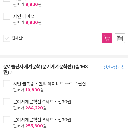
판매가
9,900
원
제인 에어 2
판매가
9,900
원
전체선택
문예출판사 세계문학 (문예 세계문학선) (총 163
신간알림 신청
권)
시민 불복종 - 헨리 데이비드 소로 수필집
판매가
10,800
원
문예세계문학선 C세트 - 전30권
판매가
284,220
원
문예세계문학선 B세트 - 전30권
판매가
255,600
원