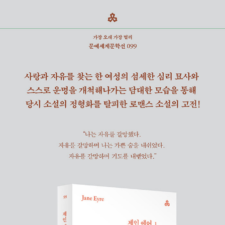
저스), 《가든 파티》(캐서린 맨스필드), 《천형》(그레엄 그린), 《여기
매 브랜웰, 에밀리, 앤이 차례로 모두 죽는다. 한동안 글 쓰는 것을 중
는 모스크바》(유리 다니엘), 《밤비》(펠릭스 잘텐), 《이솝 우화》(이
단했던 샬럿은 슬픔을 극복하기 위한 수단으로 다시 집필을 시작했으
솝) 외에 다수가 있다.
며, 마침내 원고를 완성하여 1849년에 《셜리》를 발표한다. 당대의
여성으로서는 보기 드물게 독신을 고집했던 샬럿은 1854년 아버지
교회의 보좌사제인 아서 벨 니컬스와 결혼하지만, 임신 중에 건강이
악화되어 이듬해 봄 서른여덟에 세상을 떠난다. 첫 집필작이나 공개
되지 않았던 장편소설 《교수》는 1857년, 그의 사후에야 출간된다.
《셜리》에서 《빌레트》(1853)까지, 샬럿의 소설들은 당시 영국 사회
에서 여성이 처해 있던 상황을 생생하게 그려냈으며 여성의 경제적,
정치적 독립 문제를 정면으로 다루었다. 이 때문에 그의 작품들은 당
대에는 ‘지나치게 남성적’이라는 평과 함께 ‘불온한 책’으로 여겨지기
도 했으나, 오늘날에는 선구적인 페미니즘 작품으로 재해석되어 널리
읽힌다.