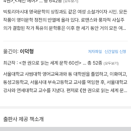
가방에 자수나 놓으라고 말한다면 그건 편협한 일인 것이다. 그러니
4권>
,
<제인 에어>
… 총 642종
(모두보기)
까 여자들이 관습이 여자들에게 필요한 것이라고 선언한 것 이상의
빅토리아시대 영국문학의 상징과도 같은 여성 소설가이자 시인. 모든
것을 행하고 배우려고 나설 때, 그들을 비난하거나 비웃는 것은 지각
작품이 영미문학 정전의 반열에 올라 있다. 로맨스와 풍자적 사실주
없는 일인 것이다.
의가 결합된 작가 특유의 문학풍은 이후 한 세기 동안 거의 모든 여성
소설가들의 글쓰기에 영향을 끼쳤다. 영국 요크셔주의 브래드퍼드에
서 성공회 신부 집안의 셋째 딸로 태어났다. 여덟 살 때 네 자매가 함
옮긴이:
이덕형
저자파일
신간알림 신청
께 카우언브리지 기숙학교에 입학했으나, 열악한 환경으로 인해 두
언니는 폐결핵에 걸려 사망한다. 남은 네 남매 샬럿, 브랜웰, 에밀리,
최근작 :
<한 권으로 읽는 세계 문학 60선>
… 총 52종
(모두보기)
앤 브론테는 자신들만의 가상 세계를 창조하여 이에 대한 글을 놀이
서울대학교 사범대학 영어교육과와 동 대학원을 졸업하고, 이화여고,
처럼 쓰며 성장한다. 이후 로헤드 학교에 입학해 학업을 이어간 샬럿
동성고등학교, 서울사대 부속고등학교 교사를 역임한 후, 서울대학교
은 졸업 이후 그곳에서 3년간 교사 생활을 하며, 그때 느낀 우울함과
강사와 연세대학교 교수를 지냈다. 편저로 《한 권으로 읽는 세계 문학
고독함을 서정적인 시에 담는다. 학교를 나와 요크셔의 여러 부유한
60선》, 옮긴 책으로는 《가시나무새》(콜린 맥컬로), 《호밀밭의 파수
집안에서 가정교사로 일하던 그는 1842년 자신만의 학교를 설립하
꾼》(J. D. 샐린저), 《페이터의 산문》, 《르네상스》(월터 페이터), 《센
겠다는 꿈을 품고 에밀리 브론테와 함께 벨기에 브뤼셀로 떠난다. 18
토》, 《돌아온 토끼》(존 업다이크), 《멋진 신세계》(올더스 헉슬리),
47년 《제인 에어》를 출간하여 엄청난 성공을 거둔다. 1848년 《셜
출판사 제공 책소개
《프랑스 중위의 여자》(존 파울스), 《20세기 아이의 고백》(토머스 로
리》를 집필하기 시작하지만, 같은 해 9월부터 1849년 사이에 세 남