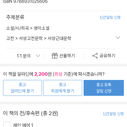
ISBN 9788931025606
주제분류
신간알림 신청
소설/시/희곡
>
영미소설
고전
>
서양고전문학
>
서양근대문학
선물하기
공유하기
이 책을 알라딘에
2,200
원 (
최상
기준)에 파시겠습니까?
중고
중고
중고 등록
알라딘에 팔기
회원에게 팔기
알림 신청
이 책의 전/후속편 (총 2권)
신간알림 신청
제인 에어 1