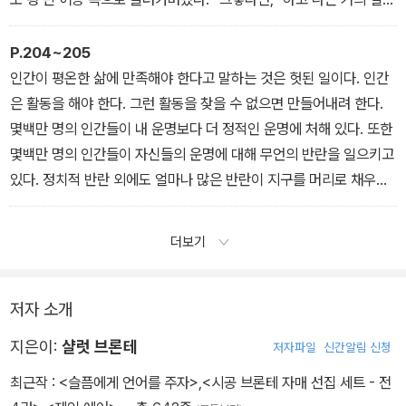
적으로 울부짖었다. “적어도 새로운 예속이라도 허용해주소서!”
P.204~205
인간이 평온한 삶에 만족해야 한다고 말하는 것은 헛된 일이다. 인간
은 활동을 해야 한다. 그런 활동을 찾을 수 없으면 만들어내려 한다.
몇백만 명의 인간들이 내 운명보다 더 정적인 운명에 처해 있다. 또한
몇백만 명의 인간들이 자신들의 운명에 대해 무언의 반란을 일으키고
있다. 정치적 반란 외에도 얼마나 많은 반란이 지구를 머리로 채우고
있는 수많은 인간들의 삶 속에서 발효되고 있는지는 아무도 모른다.
대체로 여자들은 매우 온건한 존재들로 간주된다. 그러나 여자들도
더보기
남자들이 느끼는 것과 똑같이 느낀다. 여자들도 자기 능력을 발휘할
필요가 있는 것이다. 남자 형제들처럼 자신들의 노력을 쏟을 분야가
필요하다. 그들도 남자들이 고통 받는 것 못지않게 가혹한 제약과 절
저자 소개
대적인 침체 속에서 고통을 받는다. 그러나 동료 인간으로서 여자들
지은이:
샬럿 브론테
저자파일
신간알림 신청
보다 훨씬 더 많은 특권을 누리고 있는 남성들이 여자는 그저 집구석
에 틀어박혀 푸딩이나 만들고, 스타킹이나 짜고, 피아노나 연주하고,
최근작 :
<슬픔에게 언어를 주자>
,
<시공 브론테 자매 선집 세트 - 전