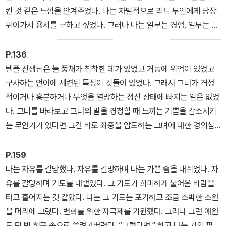
킨 것 같은 느낌을 안겨주었다. 나는 자발적으로 리드 부인에게 당장
뛰어가서 용서를 구하고 싶었다. 그러나 나는 일부는 경험, 일부는 본
능을 통해, 그렇게 했다가는 그녀가 나를 두 배나 더 냉소하며 혐오할
것이고 그렇게 되면 내 본성의 난폭한 충동을 다시 자극하게 될 것을
P.136
알고 있었다.
템플 선생님은 늘 풍채가 침착한 데가 있었고 거동에 위엄이 있었고
구사하는 언어에 세련된 특징이 깃들어 있었다. 그래서 그녀가 격정
적이거나 흥분하거나 무엇을 열망하는 정신 상태에 빠지는 일은 없었
다. 그녀를 바라보고 그녀의 말을 경청할 때 느끼는 기쁨을 감소시키
는 무언가가 있다면 그건 바로 좌중을 압도하는 그녀에 대한 경외심
이었다. 그런 것이 그때의 내 느낌이었다.
P.159
나는 자유를 갈망했다. 자유를 갈망하며 나는 가쁜 숨을 내쉬었다. 자
유를 갈망하며 기도를 내뱉었다. 그 기도가 희미하게 불어온 바람을
타고 흩어지는 것 같았다. 나는 그 기도는 포기하고 조금 소박한 소원
을 머리에 그렸다. 변화를 위한 자극제를 기원했다. 그러나 그런 애원
도 텅 빈 허공 속으로 쓸려가버렸다. “그렇다면,” 하고 나는 거의 필사