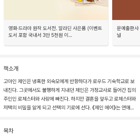
영화·드라마 원작 도서전. 알라딘 사은품 (이벤트
문예출판사 
도서 포함 국내서 3만 5천원 이...
널
책소개
고아인 제인은 냉혹한 외숙모에게 반항하다가 로우드 기숙학교로 보
내진다. 그곳에서도 불행하게 지내던 제인은 가정교사로 들어간 집의
주인인 로체스터와 사랑에 빠진다. 하지만 결혼을 앞두고 로체스터와
저택의 비밀을 알게 되고 선택의 기로에 선다. 《제인 에어》는 연애와
결혼을 사회적, 외부적 사건으로 취급하여 인물의 심리에는 깊이 들
어가지 않던 당시 소설과 달리 번민하는 제인의 심리를 깊이 파고든
목차
다.