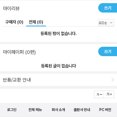
은 여성 문학의 선구적 작품 《제인 에어》는 샬럿 브론테의 독창적이
쓰기
마이리뷰
고 박력 있는 문체, 실제 삶과 닮아 있는 등장인물들의 성격 묘사뿐만
아니라 ‘제인 에어’라는 한 여성의 정신 발전상을 그대로 보여주어 보
구매자 (0)
전체 (0)
편적이면서도 동경하는 한 인간의 삶에 정서적 공감대를 불러일으킨
다. 특히 이 소설은 연애와 결혼을 사회적, 외부적인 사건으로 취급하
등록된 평이 없습니다.
여 인물의 심리에는 깊이 들어가지 않던 기존 소설과 달리, 로체스터
를 사랑하면서도 정신병에 걸린 그의 아내 때문에 결혼하지 못하고
쓰기
마이페이퍼 (0편)
번민하는 제인의 심리를 섬세하고도 깊게 파고든다. 또한 여성을 남
성에 종속된 존재로 생각하던 당시 관념에 일침을 가하며 어떤 것에
등록된 글이 없습니다
도 굴복하지 않는 제인의 독립심과 진취성은 여성 문학의 선구적 작
품이라 할 만하다. 제인과 로체스터를 전통적인 소설 속 미남미녀로
반품/교환 안내
그리지 않고 개성미를 강조한 것도 샬럿 브론테만의 참신함이다. 시
간이 지날수록 빛을 발하는 보석과도 같은 작품인 《제인 에어》는 단
순한 소설적 재미뿐만 아니라 자신의 운명에 새롭게 도전하고 자신
안에 깃든 행복의 원천을 용감히 찾아가는 능동적 인간의 모습을 모
로그인
전체 메뉴
회사 소개
출판사 안내
PC 버전
범적으로 그려내어 고전의 참맛을 전한다. 당당한 여성 자아와 존엄,