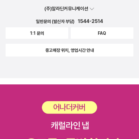
깊은 감정의 서사! 샬럿 브론테의 시대를 초월한 메시지 《제인 에어》
(주)알라딘커뮤니케이션
는 여성의 독립적 자아를 전면에 내세운 최초의 영미 장편소설 중 하
나로 평가받는다. 고아인 제인은 냉혹한 외숙모에게 반항하다가 로우
1544-2514
일반문의 (발신자 부담)
드 기숙학교로 보내진다. 그곳에서도 불행하게 지내던 제인은 가정교
1:1 문의
FAQ
사로 들어간 집의 주인인 로체스터와 사랑에 빠진다. 하지만 결혼을
앞두고 로체스터와 저택의 비밀을 알게 되고 선택의 기로에 선다. 제
중고매장 위치, 영업시간 안내
인은 사랑을 갈망하지만 자신의 자존과 도덕적 원칙을 그보다 더 앞
세운다. 제인의 내면을 직접 서술하는 1인칭 서사의 선명한 자의식은
글을 읽는 독자들에게 제인의 감정이 고스란히, 직접적으로 전달되며
이러한 서술 방식은 ‘여성 서사’의 정립이라는 결정적 역할을 한다. 또
한 《제인 에어》는 성별, 계급, 종교, 교육 등 빅토리아 시대의 여러 억
압적 구조에 대한 문제의식을 고스란히 담고 있다. 제인이 결혼이나
사회적 안정을 위해 자신을 부정하지 않고 ‘동등한 한 명의 인간으로
서 사랑’을 선택하는 과정은 지금의 젠더 감수성과도 깊이 연결된다.
19세기의 문장으로 21세기 메시지를 담아내며 200여 년 가까운 시
간을 넘어 여전히 현대 독자들에게 공감과 위로를 건네고 있다.