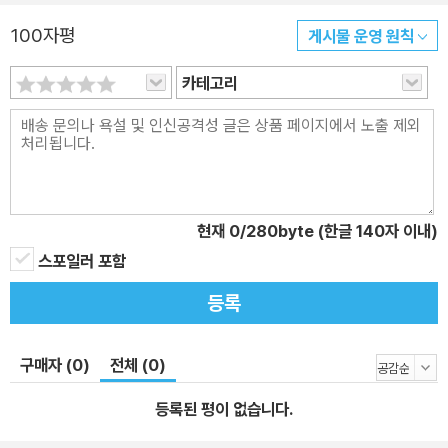
들의 선구자로 꼽힌다. 당시 여성 작가로서 작품 활동이 제약받던 시
100자평
게시물 운영 원칙
기, ‘커러 벨(Currer Bell)’이라는 남성 필명으로 《제인 에어》를 발표
했고 출간 즉시 문단과 독자 모두에게 강렬한 인상을 남겼다. 《제인
카테고리
에어》는 1847년 발표 당시 가히 획기적인 소설이었다. 아직도 청교
도적인 미덕이 세상의 진리로 통하던 시절에 사랑과 결혼이라는 주
제, 사회적 위치에서 나약하고 수동적인 위치를 차지할 수밖에 없었
던 여성이 능동적이고 적극적으로 자신의 운명을 개척해나가는 모습
은 가히 혁명적이었다. “놀랍고 강렬한 소설이다” “오랜만에 등장한
현재
0
/280byte (한글 140자 이내)
훌륭한 수작 중 하나다” “지난 여러 해에 걸쳐 출판된 작품 중에서 가
스포일러 포함
장 특출한 작품이다” 등 당시 동시대 언론의 평가를 살펴봐도 작품의
영향력이 어떠했는지 알 수 있다. 브론테는 전통적인 여성상과 낭만
등록
주의적 이상을 거부하고 자신만의 문학 세계를 개척했다. 여성도 감
정과 이성을 동시에 지닌 ‘완전한 인간’이라는 점을 작품 속 제인을 통
구매자 (0)
전체 (0)
해 명확히 주장한다. 또한 그의 문장은 단단하면서도 격정적이며 현
실을 정면으로 응시하면서도 시적인 울림을 담고 있다. 섬세한 여성
등록된 평이 없습니다.
심리 묘사와 참신하고 박력 있는 문체, 여성의 독립성과 진취성을 담