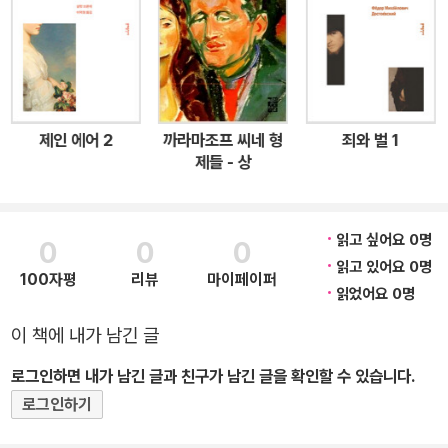
소설과 달리 번민하는 제인의 심리를 깊이 파고든다. 또한 어떤 것에
도 굴복하지 않는 제인의 독립심은 여성을 남성의 종속물로 보던 통
념에 일침을 가할 뿐만 아니라 제인과 로체스터를 전통적 미남미녀로
그리지 않고 개성미를 강조하여 참신하고 독창적으로 인물을 표현했
다. ★ 원서 초창기 판본의 삽화 수록 ★ 피터 박스올 선정 죽기 전에
제인 에어 2
까라마조프 씨네 형
죄와 벌 1
꼭 읽어야 할 1001권의 책 ★ 미국대학위원회 SAT 추천 도서 ★ B
제들 - 상
BC 선정 영국인이 가장 사랑하는 소설 100선 ★ 연세대학교 권장
도서 ★ 하버드생이 가장 많이 읽는 책 20선 ★ 〈옵서버〉 선정 가장
위대한 소설 100선 ★ 《가디언》 선정 모든 어른이 죽기 전에 읽어야
읽고 싶어요 0명
0
0
0
할 책 30선 자아, 존엄, 사랑! 세 가지 모두를 포기하지 않은 한 여성
읽고 있어요 0명
100자평
리뷰
마이페이퍼
의 이야기 샬럿 브론테가 시대를 앞서 그려낸 가장 현대적인 고전 “나
읽었어요 0명
는 자유를 갈망했다. 자유를 갈망하며 나는 가쁜 숨을 내쉬었다. 자유
이 책에 내가 남긴 글
를 갈망하며 기도를 내뱉었다. 그 기도가 희미하게 불어온 바람을 타
로그인하면 내가 남긴 글과 친구가 남긴 글을 확인할 수 있습니다.
고 흩어지는 것 같았다.” 전통적인 여성상과 낭만주의적 이상을 거부
하고 로맨스 소설의 정형화에서 탈피한 혁명적 소설 샬럿 브론테는
로그인하기
에밀리 브론테(《폭풍의 언덕》)의 언니이자, 빅토리아 시대 여성 작가