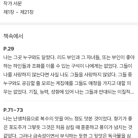
작가 서문
또한 어떤 것에도 굴복하지 않는 제인의 독립심은 여성을 남성의 종
제1장 ~ 제21장
속물로 보던 통념에 일침을 가할 뿐만 아니라 제인과 로체스터를 전
통적 미남미녀로 그리지 않고 개성미를 강조하여 참신하고 독창적으
책속에서
로 인물을 표현했다.
P.29
나는 그곳 누구와도 달랐다. 리드 부인과 그 자녀들, 또는 부인이 좋아
하는 하인들과 조화를 이룰 수 있는 구석이 나에게는 없었다. 그들이
나를 사랑하지 않는다면 사실 나도 그들을 사랑하지 않았다. 그들 중
누구와도 공감할 줄 모르는 계집애를 그들도 애정을 가지고 대할 의
무는 없었다. 기질, 능력, 성향에 있어 나는 그들과 반대되는 이질적
존재였고, 그들의 이익에 도움이 되거나 그들의 기쁨을 늘려줄 능력
이 전혀 없는 쓰잘머리 없는 존재였고, 나를 대하는 그들의 행동에 대
P.71~73
해서 분노의 씨앗, 그들의 판단에 대해서는 경멸의 씨앗만을 품은 유
나는 난생처음으로 복수의 맛을 어느 정도 맛본 것이었다. 향기가 좋
해한 존재였다.
은 포도주가 그렇듯 그것은 처음 삼킬 때 훈훈하고 풍미가 넘치는 것
같았다. 그러나 금속성이면서 부식하는 듯한 그 뒷맛은 독극물을 삼