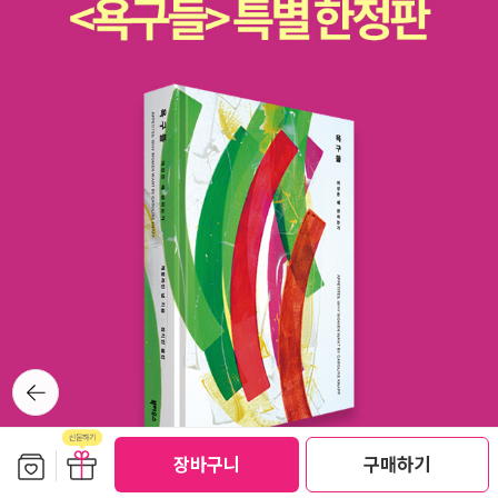
뒤로가
기
보관함담기
선물하기
장바구니
구매하기