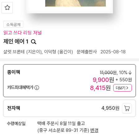
소득공제
읽고 쓰다 리딩 저널
제인 에어 1
샬럿 브론테
(지은이),
이덕형
(옮긴이)
문예출판사
2025-08-18
종이책
11,000
원,
10%
9,900
원
+ 550원
8,415
원
카드최대혜택가
더보기
전자책
4,950
원
수령예상일
택배 주문시 8월 11일 출고
(중구 서소문로 89-31 기준)
변경