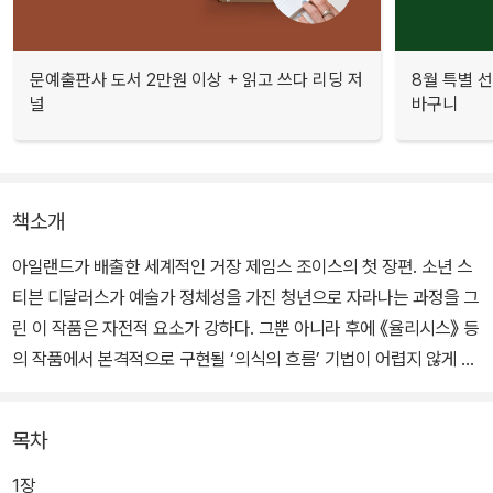
문예출판사 도서 2만원 이상 + 읽고 쓰다 리딩 저
8월 특별 선
널
바구니
책소개
아일랜드가 배출한 세계적인 거장 제임스 조이스의 첫 장편. 소년 스
티븐 디달러스가 예술가 정체성을 가진 청년으로 자라나는 과정을 그
린 이 작품은 자전적 요소가 강하다. 그뿐 아니라 후에 《율리시스》 등
의 작품에서 본격적으로 구현될 ‘의식의 흐름’ 기법이 어렵지 않게 도
입된 작품이기도 하다. 이 작품을 10년간 쓴 작가는 천 페이지에 가까
운 초고가 마음에 들지 않아 불에 태워버렸고, 30만 단어가 넘던 원
목차
고를 대폭 줄여 완전히 새로 썼다. 조이스가 자신의 예술적 자화상이
자 20세기 예술가의 화신과도 같은 이 책의 주인공 스티븐 디달러스
1장