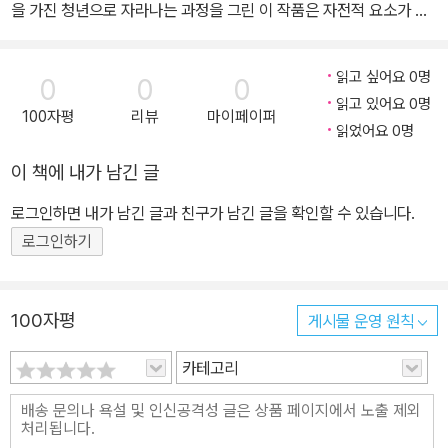
을 가진 청년으로 자라나는 과정을 그린 이 작품은 자전적 요소가 강
뒤, 1941년 1월에 조이스는 장궤양으로 사망했다. 《젊은 예술가의 초
하다. 그뿐 아니라 후에 《율리시스》 등의 작품에서 본격적으로 구현
상》의 초고의 일부인 《영웅 스티븐》이 1944년 저자 사후에 출판되
될 ‘의식의 흐름’ 기법이 어렵지 않게 도입된 작품이기도 하다. 이 작
었다.
읽고 싶어요 0명
0
0
0
품을 10년간 쓴 작가는 천 페이지에 가까운 초고가 마음에 들지 않아
읽고 있어요 0명
100자평
리뷰
마이페이퍼
불에 태워버렸고, 30만 단어가 넘던 원고를 대폭 줄여 완전히 새로
읽었어요 0명
썼다. 조이스가 자신의 예술적 자화상이자 20세기 예술가의 화신과
이 책에 내가 남긴 글
도 같은 이 책의 주인공 스티븐 디달러스를 혼신의 힘을 다해 창조했
다는 것을 짐작할 수 있는 대목이다. 스스로 조국과 종교를 등지는 유
로그인하면 내가 남긴 글과 친구가 남긴 글을 확인할 수 있습니다.
배 생활에 나선 스티븐, 무엇이 그를 예술가의 길로 이끌었는가 기숙
로그인하기
학교에 다니던 유년기부터 대학에 진학하기까지 5장으로 나뉜 일화
들은 주인공 스티븐이 자신을 예술가로 인식하는 과정의 안과 밖을
그려 보인다. 예민한 감수성을 가진 그는 정치와 종교가 삶의 두 버팀
100자평
게시물 운영 원칙
목인 혼란스러운 아일랜드에서 성장기의 통과 의례를 겪고, 극심한
카테고리
종교적 죄의식에 시달린다. 그러나 끝내 모든 현실에서 자유로워야
하는 예술가의 삶을 선택하고 스스로 조국과 종교를 등지는 유배 생
활에 나선다. 《젊은 예술가의 초상》은 줄거리뿐 아니라 형식의 측면