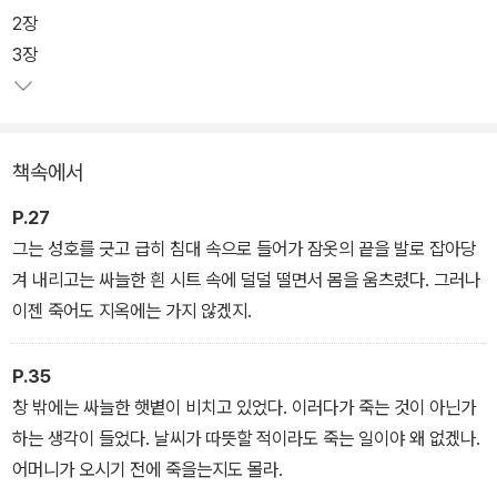
를 혼신의 힘을 다해 창조했다는 것을 짐작할 수 있는 대목이다.
2장
3장
이 작품을 통해, 우리는 20세기의 가장 위대한 문학가 중 하나인 제
임스 조이스가 어떤 예술적 여정을 거쳐왔는지, 나아가 그가 지향한
예술가의 이상은 무엇이었는지를 알 수 있다. 나아가 예술가와 혁신
책속에서
사이의 불가분한 관계를 가늠해볼 수도 있다. 스티븐 디달러스는 자
진해서 추방과 고독을 택했다. 하지만 그 대신 문학의 위대한 혁신을
P.27
향해 나아갔다. 제임스 조이스의 분신이자 예술의 화신인 스티븐 디
그는 성호를 긋고 급히 침대 속으로 들어가 잠옷의 끝을 발로 잡아당
달러스가 여전히 ‘젊은 예술가’의 상징일 수 있는 이유가 여기에 있다.
겨 내리고는 싸늘한 흰 시트 속에 덜덜 떨면서 몸을 움츠렸다. 그러나
이젠 죽어도 지옥에는 가지 않겠지.
P.35
창 밖에는 싸늘한 햇볕이 비치고 있었다. 이러다가 죽는 것이 아닌가
하는 생각이 들었다. 날씨가 따뜻할 적이라도 죽는 일이야 왜 없겠나.
어머니가 오시기 전에 죽을는지도 몰라.