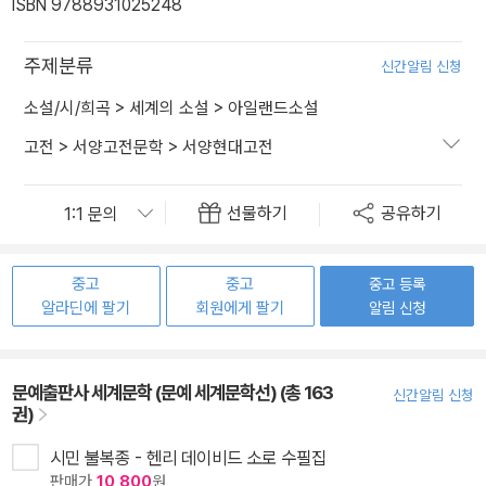
ISBN 9788931025248
주제분류
신간알림 신청
소설/시/희곡
>
세계의 소설
>
아일랜드소설
고전
>
서양고전문학
>
서양현대고전
선물하기
공유하기
중고
중고
중고 등록
알라딘에 팔기
회원에게 팔기
알림 신청
문예출판사 세계문학 (문예 세계문학선) (총 163
신간알림 신청
권)
시민 불복종 - 헨리 데이비드 소로 수필집
판매가
10,800
원