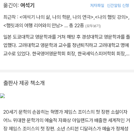
옮긴이:
여석기
저자파일
신간알림 신청
출판되었다. 1902년 조이스는 더블린을 떠나 파리로 향했으나, 이듬
해 어머니의 임종으로 잠시 귀국했다. 1904년 그는 노라 바너클이란
최근작 :
<여석기 나의 삶, 나의 학문, 나의 연극>
,
<나의 햄릿 강의>
,
처녀와 함께 다시 대륙으로 떠났다. 그들은 1931년 정식으로 결혼했
<햄릿과의 여행 리어와의 만남>
… 총 22종
(모두보기)
다. 1905년부터 1915년까지 그들은 이탈리아의 트리에스테에 함께
일본 도쿄대학교 영문학과를 거쳐 해방 후 경성대학교 영문학과를 졸
살았으며, 조이스는 그곳의 벨리츠 학교에서 영어를 가르쳤다. 1909
업했다. 고려대학교 영문학과 교수를 정년퇴직하고 고려대학교 명예
년과 1912년, 그는 《더블린 사람들》의 출판을 위해 아일랜드를 방문
교수로 있었다. 한국영어영문학회 회장, 한국셰익스피어학회 회장,
했다. 이 작품은 1914년 영국에서 마침내 출판되었다. 1915년 한 해
대한민국학술원 회원, 국제교류진흥회 이사장을 역임했다. 저서로
동안 조이스는 그의 유일한 희곡 《망명자들》을 썼다. 《젊은 예술가의
《동서연극의 비교연구》 《여석기 영문학 논집: 햄릿과의 여행, 리어와
초상》은 1916년에 출판되었다. 같은 해 조이스와 그의 가족은 스위
의 만남》 등이 있으며, 《젊은 예술가의 초상》 등 다수의 번역서와 논
스의 취리히로 이사했으며, 조이스가 《율리시스》를 작업하는 동안 그
출판사 제공 책소개
문이 있다.
들은 심한 재정적 빈곤을 겪어야 했다. 이 작품은 미국의 잡지 《리틀
리뷰》지에 연재되었다. 연재는 1918년에 시작되었으나, 작품에 대한
외설 시비와 그에 따른 연재 중지 판결로 1920년에 중단되었다. 《율
20세기 문학의 손꼽히는 혁명가 제임스 조이스의 첫 장편 소설이자
리시스》는 1922년 파리에서 단행본으로 출판되었으며, 조이스 가족
어느 위대한 문학가의 예술적 자화상 아일랜드가 배출한 세계적인 거
은 양차 세계대전 기간 동안 그곳에 체류했다. 1939년에 《피네간의
장 제임스 조이스의 첫 장편. 소년 스티븐 디달러스가 예술가 정체성
경야》가 출판되었고, 이어 조이스 가족은 스위스로 되돌아갔다. 두 달