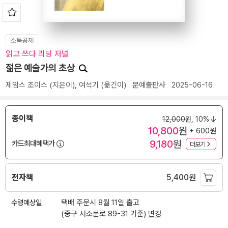
소득공제
읽고 쓰다 리딩 저널
젊은 예술가의 초상
제임스 조이스
(지은이),
여석기
(옮긴이)
문예출판사
2025-06-16
종이책
12,000
원,
10%
10,800
원
+ 600원
9,180
원
카드최대혜택가
더보기
전자책
5,400
원
수령예상일
택배 주문시 8월 11일 출고
(중구 서소문로 89-31 기준)
변경