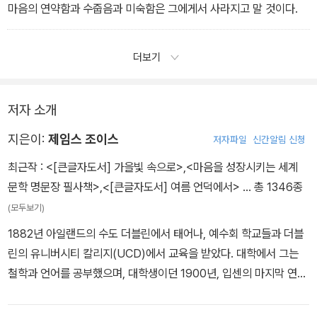
마음의 연약함과 수줍음과 미숙함은 그에게서 사라지고 말 것이다.
더보기
저자 소개
지은이:
제임스 조이스
저자파일
신간알림 신청
최근작 :
<[큰글자도서] 가을빛 속으로>
,
<마음을 성장시키는 세계
문학 명문장 필사책>
,
<[큰글자도서] 여름 언덕에서>
… 총 1346종
(모두보기)
1882년 아일랜드의 수도 더블린에서 태어나, 예수회 학교들과 더블
린의 유니버시티 칼리지(UCD)에서 교육을 받았다. 대학에서 그는
철학과 언어를 공부했으며, 대학생이던 1900년, 입센의 마지막 연극
에 관해 쓴 긴 논문이 《포트나이틀리 리뷰》지에 발표되었다. 당시 그
는 서정시를 쓰기 시작했는데, 이는 나중에 《실내악》이란 시집으로