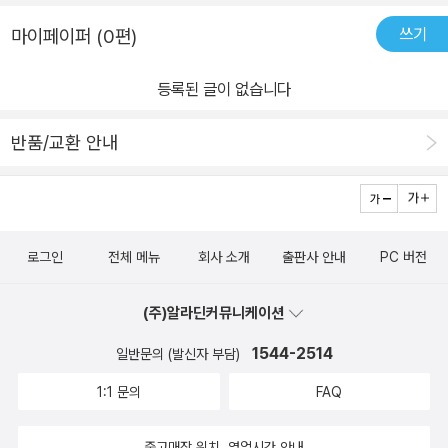
설이다. 즉, 주관적 소재의 객관화가 완벽하게 이뤄진 작품이다. 이 작
쓰기
마이페이퍼 (0편)
품을 통해, 우리는 20세기의 가장 위대한 문학가 중 하나인 제임스
조이스가 어떤 예술적 여정을 거쳐왔는지, 나아가 그가 지향한 예술
등록된 글이 없습니다
가의 이상은 무엇이었는지를 알 수 있다. 나아가 예술가와 혁신 사이
의 불가분한 관계를 가늠해볼 수도 있다. 스티븐 디달러스는 자진해
반품/교환 안내
서 추방과 고독을 택했다. 하지만 그 대신 문학의 위대한 혁신을 향해
나아갔다. 제임스 조이스의 분신이자 예술의 화신인 스티븐 디달러스
가 여전히 ‘젊은 예술가’의 상징일 수 있는 이유가 여기에 있다.
로그인
전체 메뉴
회사 소개
출판사 안내
PC 버전
(주)알라딘커뮤니케이션
1544-2514
일반문의 (발신자 부담)
1:1 문의
FAQ
중고매장 위치, 영업시간 안내