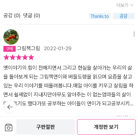
다.이야기를 구전으로 듣거나, 글로 읽을 때와는 달리 죽은 버들
더보기
도령의 모습은 훨씬 직관적이다.동굴이 불타는 모습이 진달래 화
공감 (
0
)
댓글 (0)
전을 부치던 장면 만으로 짐작이 가능했던 것과 달리버들도령의
모습은 충격적이다. 재가 날리는 동굴에서 황망한 연이의 얼굴.연
메뉴
이는 이 광경 앞에서 목놓아 울지 않는다.오히려 버들도령에게서
그림책그림
2022-01-29
받았던 도움이 더 이상하게 느껴지고이렇게 좋지 않은 일 앞에 놓
여 있는 자신의 모습이 더 현실적으로 느껴졌던 것이다.죽은 도령
이 가여웠던 연이는,뭔가 소중한 걸 놓아주고 싶었지만 가진 게
옛이야기의 힘이 전해지면서 그리고 현실을 살아가는 우리의 삶
없었기에 버들도령에게서 받았던 꽃을 놓아준다.정말 위급할 때
을 돌아보게 되는 그림책연이와 버들도령을 읽으며 요즘을 살고
쓰라고 주었던 그 꽃은 버들도령을 살린다.그리고 연이와 버들도
있는 우리 이야기를 떠올려봅니다.매일 아이를 키우고 살림을 하
령은 하늘로 올라간다. 아마도 그곳에서는 행복하겠지?자, 이런
면서 쉴새없이 지내지만아무도 알아주는 이 없는엄마들의 삶이
이야기의 끝에는 권선징악적 결말이 항상 기다리고 있지 않은
떠오르기도 했다가또 공부하는 아이들이 연이가 되고공부시키느
뒤로가
기
가?이 그림책의 마지막에는 '나이 든 그녀'의 마지막을 이렇게 알
라 여기저기 학원보내고 쉴새없이 뺑뺑이돌게하는 엄마가 나이
더보기
려준다.나이가 들어 죽었다고. 응? 뭔가 이상하지?보통 같으면
든 여인일수도 있겠구나 싶어집니다.그렇다면 연이에게 동굴과
보관함담기
구판절판
개정판 보기
공감 (
0
)
댓글 (0)
큰 벌을 받고 그렇게 아이를 괴롭히면 안된다는 이야기로 끝나기
버들도령이 있어서 쉴 공간이 되어주었다면우리 엄마들에게, 아