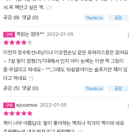
서.꼭 껴안고 싶은 책.
공감 (
8
)
댓글 (0)
책읽는 엄마^^
2022-01-05
메뉴
이전의 장수탕선녀님이나 이상한손님 같은 유머러스함은 없어요
~ 7살 딸이 엄청(?)기대해서 인지 아이 눈에는 이번 책 그림이
좀 무섭다고 하네요~ ^^;그래도 10살딸아이는 슬프지만 재미 있
다고 하네요
공감 (
5
)
댓글 (0)
ejcosmos
2022-01-05
메뉴
책이 너무 아름답다. 딸이 좋아하는 백희나 작가의 책이라 바로
주문했는데 내가 먼저 읽고 울컥했다.