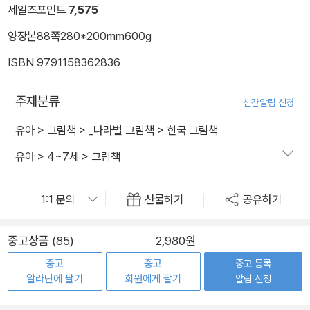
세일즈포인트
7,575
양장본
88쪽
280*200mm
600g
ISBN 9791158362836
주제분류
신간알림 신청
유아
>
그림책
>
_나라별 그림책
>
한국 그림책
유아
>
4~7세
>
그림책
선물하기
공유하기
중고상품 (85)
2,980원
중고
중고
중고 등록
알라딘에 팔기
회원에게 팔기
알림 신청