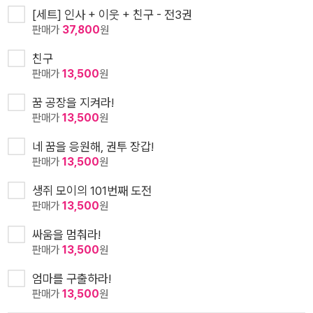
[세트] 인사 + 이웃 + 친구 - 전3권
판매가
37,800
원
친구
판매가
13,500
원
꿈 공장을 지켜라!
판매가
13,500
원
네 꿈을 응원해, 권투 장갑!
판매가
13,500
원
생쥐 모이의 101번째 도전
판매가
13,500
원
싸움을 멈춰라!
판매가
13,500
원
엄마를 구출하라!
판매가
13,500
원