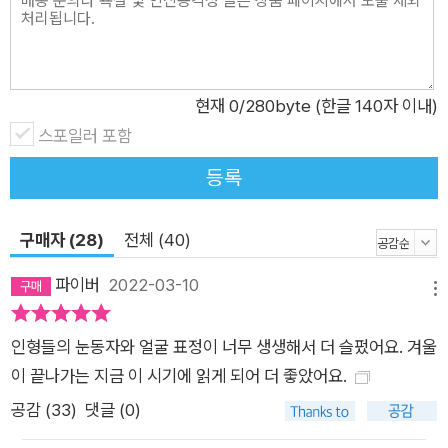
한 것이다. 둘이 사는 집은 여러 작품에서 보여 주었듯 실제에 가
까운 입체 세트를 손수 제작하여 촬영했다. 반면 도령이 사는 동
굴은 한지에 한국화 기법으로 그린 오브제를 오리고 세워 연극 무
현재
0
/280byte (한글 140자 이내)
대처럼 꾸몄다. JTBC 다큐멘터리에서 일부 공개 되었듯, 동굴
스포일러 포함
장면들은 빛이 은은히 비쳐 나오는 한지의 특성을 잘 활용한 탓에
그 환상성이 더욱 돋보인다. 이 또한 《꿈에서 맛본 똥파리》에서
등록
라이트박스와 트레이싱지를 활용해 선보였던 기법이다. 버들 도
령이 사는 동굴은 더없이 아름답고 풍요롭지만 계속해서 머무를
구매자 (28)
전체 (40)
수는 없다. 자신의 아니무스인 도령을 살려내 자아 통합과 성장을
이룬 연이는 내면의 동굴에서 나와 더 높은 차원을 향해 나아가야
파이버
2022-03-10
메뉴
한다. 연이처럼 내면의 동굴 속에서 오래 칩거했던 작가도 마찬가
지다. 백희나 작가가 이 아름답지만 연약한 세계를 딛고 또 어디
인형들의 눈동자와 얼굴 표정이 너무 생생해서 더 슬펐어요. 겨울
로 나아갈지 자못 기대가 된다.
이 끝나가는 지금 이 시기에 읽게 되어 더 좋았어요.
공감 (
33
)
댓글 (0)