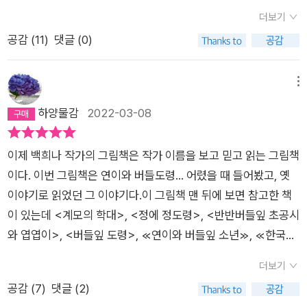
일보 인터뷰 중 전래동화/명작동화가 권선징악을 강조하다보니
의 여러 장면에서 가끔씩 등장한다. 한겨울의 상추, 진달래 화
는 한건지 하늘에 대고 삿대질 하고 싶을 때가 여러 번 있다. 적어
더보기
아이들에게 보여줘도 되나 싶을 때가 종종 있다. 그러나 세상이
전... 이것도 옛 이야기에 나오는 '눈밭에서 딸기 구해오기'의 변주
도 죄를 지었으면 그에 상응하는 벌은 받아야 할 거 아닌가. 권선
공감 (
11
)
댓글 (0)
아름답지만은 않은데 아름다운 동화만 보여주려 애쓰는 것이 어
같은 거다. 어디선가 만난 이러한 소재들이 모여 탄생한 '연이와
징악은 옛날말일 뿐인가! 참 더러운 세상이다. 작가님 심정이 많
떤 의미가 있을까. 아이들은 나름대로의 방식으로 이야기를 소화
버들 도령'의 이야기는 내게는 낯선 이야긴데, 작가의 참고문헌을
이 안 좋았을텐데 마음 다잡고 이런 멋진 그림책을 만들어 주셔서
해낸다고 하니, 일단 보여주되 비판적으로 볼 수 있도록 해줘야
보니 두루 읽히고 있는 이야기인가 보다. 작가의 손끝에서 새로
메뉴
오래된 팬으로서 감사하다. 잘 버텨 주셔서 감사하다. 비정한 세
하지 않을까. 그래도 나는 여성혐오적인 그림책은 피하거나 읽을
이 탄생한 이야기는 빛그림(사진) 한 컷 한 컷에서 오래 눈을 붙
하양물감
2022-03-08
상 연이처럼 잘 버텨보자. 더불어 오늘 확진자수 13000명 찍은
때 주석을 붙인다. 책 만들 때 참고하셨다는 책들의 목록백희나
들어 둔다. 이 책 보면서, '아, 나 그림책 사랑하는 사람인가 봐!'하
코로나 시국도 꿋꿋이 버텨보자. (덧) 짧은 식견으로다 '구해 올
작가님이 지금까지 내신 책들- <삐약이 엄마>와 <꿈에서 맛본
고 생각해 본다. 내 돈 주고 책 샀는데, 꼭 선물받은 느낌이다. 이
리 '가 낫지 않을까 의견 제시해 본다.
이제 백희나 작가의 그림책은 작가 이름을 보고 믿고 읽는 그림책
똥파리> 빼고 다 가지고 있다.명불허전. 많이들 사 보십시다 >ㅁ
책도 엄지 척!
이다. 이번 그림책은 연이와 버들도령... 어렸을 때 들어봤고, 옛
< !!
이야기로 읽었던 그 이야기다.이 그림책 맨 뒤에 보면 참고한 책
이 있는데 <계모의 학대>, <정에 정도령>, <반반버들잎 초공시
와 엽엽이>, <버들잎 도령>, ≪연이와 버들잎 소년≫, ≪한국과
일본의 계모 설화 비교 연구≫가 그것이다. 그림책의 내용은 익히
더보기
아는 바, 계모 이야기를 읽게 될 거라 생각했는데, 이 그림책에서
공감 (
7
)
댓글 (2)
는 그녀를 '나이 든 여인'이라고 표현한다.나이든 여인은 연이에