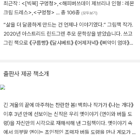
최근작 :
<[빅북] 구멍청>
,
<해피버쓰데이 제브리나 인형 : 레몬
크림 드레스>
,
<구멍청>
… 총 106종
(모두보기)
“삶을 더 달콤하게 만드는 건 언제나 이야기였다.” 그림책 작가.
2020년 아스트리드 린드그렌 추모 문학상을 받았습니다. 쓰고
그린 책으로 《구름빵》 《달샤베트》 《어제저녁》 《삐약이 엄마》
《장수탕 선녀님》 《꿈에서 맛본 똥파리》 《이상한 엄마》 《알사탕》
《이상한 손님》 《나는 개다》 《연이와 버들 도령》 《알사탕 제조법》
《해피버쓰데이》 《Bitter sweet story: Bird cake》 《구멍청》 등
출판사 제공 책소개
이 있습니다. 인스타그램 @baekheena 수상 2025 BBCK ‘한
국에서 가장 즐거운 책’ 선정 — 『해피버쓰데이』 2024-2025 사
서와 교사가 직접 선정한 ‘책씨앗’최고의 책 — 『알사탕 제조법』
긴 겨울의 끝에 마주하는 찬란한 봄! 백희나 작가가 《나는 개다》
2024 제22회 예스24 올해의 책 — 『알사탕 제조법』 2023 이
이후 3년 만에 선보이는 신작은 우리 옛이야기 〈연이와 버들 도
탈리아 프레미오 안데르센상 ‘올해의 책’ — 『알사탕』 2023 제3
령〉을 자신만의 시각으로 재해석해 낸 그림책이다. 옛이야기 속
회 용아문화대상 수상 2022 보스턴 글로브 혼북 명예상 수상 —
에서 의붓딸 연이는 초인적인 조력자 버들 도령을 만나 계모가 던
『달샤베트』 2020년 아스트리드 린그드렌 추모상 2018 제11회