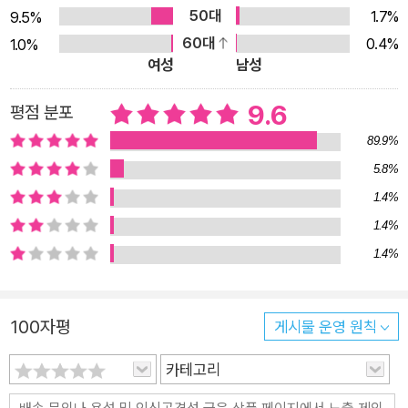
작업 방식을 집대성한 작품이다. 연이와 버들 도령, 나이 든 여인
50대
1.7%
9.5%
은 《팥죽 할머니와 호랑이》에서 섬세한 인물 표현으로 감탄을 자
60대
0.4%
1.0%
아냈던 닥종이 인형으로 제작했다. 주인공 연이의 얼굴은 닥종이
여성
남성
로 만든 탓에 솜털이 보송보송 돋은 듯도, 추위에 튼 듯도 보인다.
9.6
평점 분포
때로는 손을 내밀어 감싸 주고 싶을 만큼 애달프고, 때로는 머리
를 콩 쥐어박고 싶을 만큼 의뭉스러워 보이기도 한다. 작가 스스
89.9%
로도 말하듯 세월의 더께가 앉지 않은 어린이의 얼굴은 특징을 잡
5.8%
아내기가 쉽지 않다. 그럼에도 연이와 버들 도령의 얼굴은 막 사
1.4%
춘기에 접어든 아이들의 중병아리 같은 느낌이 더할 나위 없이 잘
1.4%
살아 있다. 나이 든 여인은 더 말할 것도 없다. 옴팡한 두 눈과 높
1.4%
이 솟은 광대, 큼지막한 주먹코, 깊이 팬 팔자주름이 갱년기를 지
나는 중년 여성의 까칠한 면모를 생생하게 드러낸다. 연이와 나이
든 여인이 사는 마을 주변 풍경은 《장수탕 선녀님》과 마찬가지로
100자평
게시물 운영 원칙
인형을 실제 풍경 속에 두고 촬영했다. 연이와 나이 든 여인이 눈
카테고리
길을 오가는 장면들은 눈이 오는 날을 기다려 정선 가리왕산부터
서울의 남산과 백사실 계곡, 일산의 황룡산까지 두루 다니며 촬영