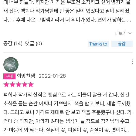
마법 아이템이 있지)
때 너무 힘들다. 하지만 이 책은 무조건 소장하고 싶어 옆지기 몰
다. 때문에 이 책에서 여성이 아니라 남성의 외모에 대한 평가적
굴 모습 또한 가슴 속에 오래 남는다.나이 든 여인은 심술 나고 의
래 샀다. 백희나 작가님한테 안 좋은 일이 있었다고 딸이 알려줬
서술을 넣었다는 점이 눈에 띄었다. 아이가 껍질(?)을 벗겨내어
심 많아 이번엔 진달래를 따와서화전을 구워 달랜다.먹고 싶은 것
다. 그 후에 나온 그림책이라서 더 의미가 있다. 연이가 당하는 고
껍질 속 책표지를 봤는데, 이것도 예쁘네!백희나작가님의 닥종이
도 많지?하지만 연이는 신나서 버들 도령에게 달려가 진달래를
통이 작가님의 고통이 아니었을까 싶다. 연이는 포악한 늙은 여인
인형과 배경 그림의 조화, 너무나 아름답지 아니한가! 요러코롬
구해다 맛있게 가마솥 후라이팬에 화전을 굽는다.와~~연이도
더보기
과 같이 산다. 여인은 추운 겨울 연이에게 상추를 따오라고 한다.
아름다웠던 연이와 버들도령의 우정은 나이 든 여인에 의해 화르
만만찮은 요리사!!!쌀가루 빻아 화전 만들려면 손 많이 가는데??
공감 (
14
)
댓글 (0)
말도 안 돼. 어디서 상추를 구하냐고? 하지만 연이는 군소리 없이
륵 불살라지는데.. 모두 타 버린 마을에 남겨진 버들도령의 해골
둘이 결혼 하면 정말 잘 먹고, 잘 살겠다.화전 그림까지는 딱 좋은
엄동설한에 상추를 찾아 다니다 그만 길을 잃는다. 춥고 배고프고
을 본 순간, 이걸 애들에게 보여줘?말아? 갈등이 되었다. 하지만
데 그 뒤부터는 흑흑!!!ㅜㅜ너무 무서워서? 일단 그림 생략!!!!구해
온몸이 꽁꽁 얼었을 때 이상한 동굴을 발견하고 추위를 피하려고
메뉴
막상 본 아이들은 크게 놀라거나 무서워하지 않았고, 전반적으로
서 읽어 보시길♡※아이들에겐 좀 무섭겠으나,(나도 나이 든 여자
있는 힘껏 돌문을 미는데 세상에나 !!!! 따뜻하고 아름다운 꽃이
희망찬샘
2022-01-28
재미있어 하며 벌써 여러번 보았다. 백희나작가님의 위 중앙일보
눈빛 너무 무서웠어요ㅜㅜ)해피엔딩이어서 다행이다!!라고 아이
피어있다. 게다가 멋진 버들도령까지 만난다. 버들 도령은 신기한
인터뷰를 보니 답이 나온다. '경계가 어디냐, 언제까지 환상의 세
들은 안심할 수 있을 것이다.
마법처럼 버들 잎을 따서 뿌리더니 연이에게 상추를 가득 담아준
계, 아이들에게 완벽하고 안전한 세계를 보여주고 언제부터 이 혹
백희나 작가의 신작은 팬심으로 사는 이들이 많을 거 같다. 신간
다. 다음에 찾아올 땐 둘만이 아는 암호를 말하라고 알려준다. 하
독한 현실을 보여줄 거냐죠. 어차피 알려줘야 하고 알 수밖에 없
소식을 듣는 순간 어찌나 기쁘던지. 책을 받고 보니, 제법 두꺼웠
지만 연이의 행복은 오래 가지 못한다. 여인의 무서운 음모가 기
는 현실을 알려주는 가장 안전한 방법은 양육자가 읽어주는 책을
다. 그러고 보니 가격도 제대로 안 보고 책을 주문했구나 싶다. 가
다리고 있으니 ... 연이와 버들 도령처럼 아무 잘못이 없는 사람에
통해 간접 경험을 하는 거라고 생각해요. 아이들은 자신의 방식대
격이 좀 되지만, 아깝지 않다는 생각이 들 정도로 작가님의 수고
게도 불행은 찾아오고 여인처럼 나쁜 짓만 골라서 해도 죗값도 받
로 보고, 그동안 살아온 인생을 토대로 해석할 거에요. ' - 위 중앙
가 마음에 와 닿는다. 살살이 꽃, 피살이 꽃, 숨살이 꽃. 옛이야기
지 않고 명대로 살다 죽는 경우가 허다하다. 도대체 정의가 있기