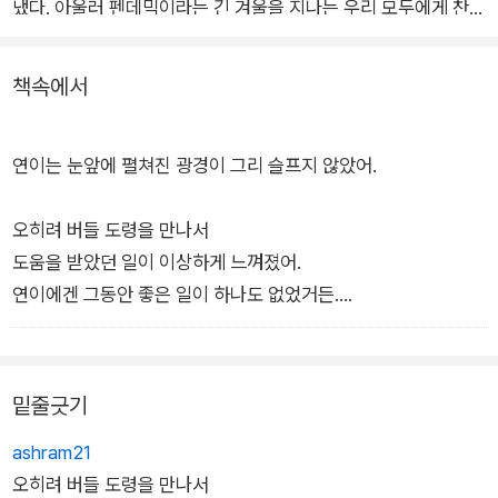
냈다. 아울러 펜데믹이라는 긴 겨울을 지나는 우리 모두에게 찬란
한 봄에 대한 기대와 희망을 전한다.
책속에서
그림책 <연이와 버들 도령>은 기법적인 면에서도 지금껏 작가
가 선보였던 다양한 작업 방식을 집대성한 작품이다. <팥죽 할머
연이는 눈앞에 펼쳐진 광경이 그리 슬프지 않았어.
니와 호랑이>에서 선보였던 닥종이 인형, <장수탕 선녀님>에서
선보였던 인형과 실사의 혼합, <꿈에서 맛본 똥파리>에서 선보
오히려 버들 도령을 만나서
였던 중국의 그림자극(피영) 같은 기법 들을 두루 만나볼 수 있
도움을 받았던 일이 이상하게 느껴졌어.
다.
연이에겐 그동안 좋은 일이 하나도 없었거든.
그래서 이런 기막힌 일이 닥쳤어도 그래, 그러려니 싶은 거야.
그저 죽은 버들 도령이 가여울 뿐이었지.
밑줄긋기
ashram21
오히려 버들 도령을 만나서