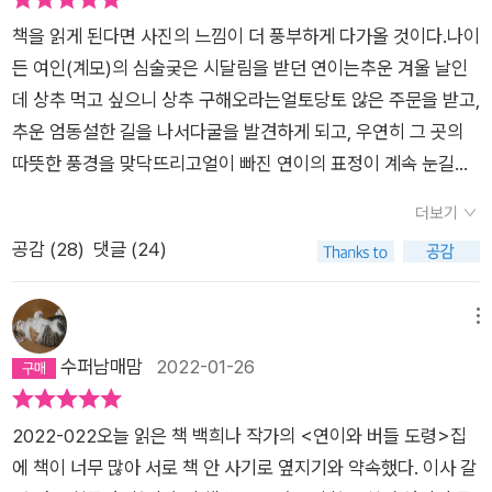
버들 도령, 연이 나 왔다'가 된다. 또, 마지막에 둘이서 '혼인'한다
같은 장소와 시간의 초월로 해낸다. 하지만 두둥, 나이 든 여인이
는 내용도 없다. 함께 무지개를 타고 올라갈 뿐이다. 언제나 해피
책을 읽게 된다면 사진의 느낌이 더 풍부하게 다가올 것이다.나이
악행을, 발악을 한다. 스포할 순 없지만 바로 사건 직전의 책장에
엔딩은 결혼으로 끝나는 것에 대한 비판적 시각인가? 나이든 여
든 여인(계모)의 심술궂은 시달림을 받던 연이는추운 겨울 날인
이미 독자는 심장이 발목까지 떨군다. 이 여인은 모든 것을 파괴
인에 대한 '징악'도 현실적이다. 백희나 작가님의 인터뷰 내용을
데 상추 먹고 싶으니 상추 구해오라는얼토당토 않은 주문을 받고,
해버리고 만다. 왜 그랬을까. 질투일까. 연이의 시간, 젊음, 혹은
살펴보니 얼마나 신경써 책을 만드셨는지 조금은 알 수 있었
추운 엄동설한 길을 나서다굴을 발견하게 되고, 우연히 그 곳의
고운 심성을 질투했을까, 아니면 그 모든 것을 혼자만 독점하고
다. 중앙일보 인터뷰☞ https://www.joongang.co.kr/article/
따뜻한 풍경을 맞닥뜨리고얼이 빠진 연이의 표정이 계속 눈길을
싶었을까. (중년 여인의 소녀에 대한 집착을 그린 애거서 크리스
25040065 흥미로운 건 도령의 얼굴이다. 가만 보면 연이와 똑
사로 잡는다.˝세상에,혹시 꿈을 꾸고 있는 걸까?˝연이는 버들도
티의 '복수의 여인'도 주문해두었다) 처참한 현장(아주 어린 독자
더보기
닮았다. 작가는 두 인형을 만들 때부터 얼굴을 같게 했다. '그게
령이 살고 있는 극락의 풍경에 넋을 잃는다.버들 도령이 짠~~~
에게는 충격적일 만큼 적나라하다)에 뒤늦게 도착한 연이. 연이
공감 (
28
)
댓글 (24)
재미있을 거 같았어요. 어떻게 보면 연이 안의 남성성일 수도 있
나타나,고생많다며 자기 집으로 초대하여부엌에서 손수 참기름
는 울지도 소리 지르지도 않고 차분하게 타인을 먼저 불쌍히 여긴
고, 또 다른 자아일 수도 있는 거고.' 설화의 뒷부분에서 죽은 도령
둘러 나물도 무치고 국을 끓여 내고,현미 고붕밥 3인분 양(5인분
다. 그러자 해결법이 보인다. 백희나 작가의 단어 선택 하나 하나,
을 연이가 살려내는 점을 떠올리면 더욱 흥미로운 설정이다. - 인
같기도? 지난 번 ‘이상한 엄마‘ 그림책 마지막 장에 실린 김치 볶
메뉴
인물과 소품의 세세한 면이 (현실의 나이 든 여인이 쓴 돋보기 렌
터뷰 기사 중나도 도령의 얼굴을 주목했는데, 책에서 '이쁜 도
음밥 양을 보고도 깜짝 놀랐었지만, 어쨌든 손이 크십니다!!!)으로
수퍼남매맘
2022-01-26
즈와) 눈을 통해 내 심장에 와 닿았다. 나는 조용하게 말했다. 행
령'이라는 표현이 나온다. 반면 연이의 외모에 대한 서술은 없
퍼서 한 상 멋지게 차려내어,˝편히 드세요.˝ 정성껏 대접한다.와
복해야해, 연이야, 그리고 버들 도령도. 버들 도령 밥 잘 짓더라,
다. 전래/명작동화에서 대체로 여성주인공은 외모가 아름다운 것
버들도령 멋진 한식 셰프!!!!!!!셰프 버들 도령은 그동안 연이를 몰
나물이랑 전 어쩜 그리 얌전하니 잘 차려냈을까. 그래도 설겆이는
2022-022오늘 읽은 책 백희나 작가의 <연이와 버들 도령>집
으로 나온다. 반면 남성주인공의 경우 외모가 뛰어나다는 서술이
래 사모하고 있었구나?잘 대접해서 상추도 한 바구니 따서 주며
장갑 꼭 끼고 해요, 나처럼 습진에 고생하지 말고. (아 참, 이들은
에 책이 너무 많아 서로 책 안 사기로 옆지기와 약속했다. 이사 갈
있는 경우는 거의 본 적이 없고, 그냥 착하거나 영리하거나 그렇
배웅해 주는버들 도령의 얼굴, 심쿵!!!완전 멋져!! 버들도령의 얼