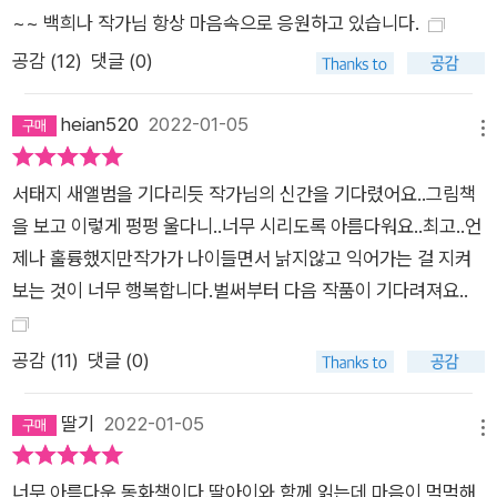
~~ 백희나 작가님 항상 마음속으로 응원하고 있습니다.
공감 (
12
)
댓글 (0)
heian520
2022-01-05
메뉴
서태지 새앨범을 기다리듯 작가님의 신간을 기다렸어요..그림책
을 보고 이렇게 펑펑 울다니..너무 시리도록 아름다워요..최고..언
제나 훌륭했지만작가가 나이들면서 낡지않고 익어가는 걸 지켜
보는 것이 너무 행복합니다.벌써부터 다음 작품이 기다려져요..
공감 (
11
)
댓글 (0)
딸기
2022-01-05
메뉴
너무 아름다운 동화책이다.딸아이와 함께 읽는데 마음이 먹먹해