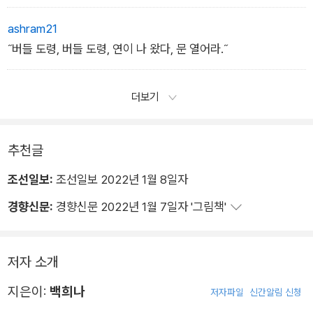
ashram21
˝버들 도령, 버들 도령, 연이 나 왔다, 문 열어라.˝
더보기
추천글
조선일보:
조선일보 2022년 1월 8일자
경향신문:
경향신문 2022년 1월 7일자 '그림책'
저자 소개
지은이:
백희나
저자파일
신간알림 신청