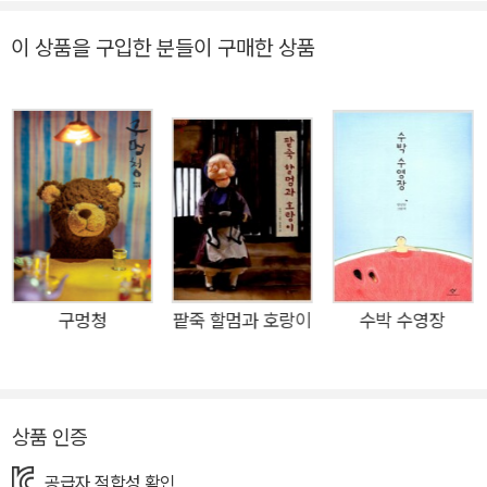
져 주는 시련을 극복하고 행복을 쟁취한다. 하지만 백희나 작가의
MOE 그림책서점 대상 수상 — 『알사탕』 2013 제3회 창원아동
《연이와 버들 도령》은 등장인물의 관계 설정부터가 옛이야기와
문학상 수상 — 『장수탕 선녀님』 2012 제53회 한국출판문화상
이 상품을 구입한 분들이 구매한 상품
는 조금 다르다. 옛이야기 속 계모를 ‘나이 든 여인’이라 지칭한
수상 — 『장수탕 선녀님』 2005 볼로냐 국제아동도서전 픽션 부
것부터가 그렇다. 옛이야기 속 계모든 ‘나이 든 여인’이라 불리면
문 ‘올해의 작가’ — 『구름빵』
서 갱년기에 접어든 친모일 수도, 새로운 세대를 통제하고 싶어
하는 기성세대일 수도, 그저 젊음을 시기하는 늙음일 수도 있게
되었다. 나이 든 여인의 지시에 더없이 순종적이고 수동적인 태도
를 보이던 연이가 달라지는 것은 버들 도령을 만나고서부터다. 버
들 도령을 만나고 싶어 몰래 집을 빠져나오는 것은 이전의 연이라
면 상상조차 할 수 없는 일이다. 연이와 버들 도령은 차림새만 다
를 뿐 동일 인물로 보인다. 실제로 둘은 같은 얼굴을 하고 있다.
구멍청
팥죽 할멈과 호랑이
수박 수영장
버들 도령이 연이의 아니무스(여성의 무의식에 존재하는 남성성)
인 까닭이다. 작가는 연이와 버들 도령을 성별만 다른 동일 인물
로 설정함으로써 옛이야기에는 없던 새로운 의미를 부여한다. 버
상품 인증
들 도령이 온종일 춥고 배고팠을 연이를 위해 손수 따뜻한 밥상을
차려 내오는 온화한 소년인 점도 인상적이다. 버들잎을 흩뿌려 상
공급자 적합성 확인