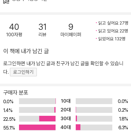
추와 진달래꽃을 피워 내는 마법을 지닌 존재임에도 말이다. 연이
라는 미성숙하고 수동적인 여성적 자아는 내면의 동굴에서 자신
의 아니무스인 버들 도령을 만나고 나이 든 여인의 통제와 억압을
읽고 싶어요 27명
40
31
9
넘어서면서 보다 성숙하고 주체적인 자아로 거듭난다. 전 세계에
읽고 있어요 22명
100자평
리뷰
마이페이퍼
읽었어요 132명
널리 퍼져 있는 계모 설화 중 하나인 〈연이와 버들 도령〉을 사람
이라면 누구나 거쳐야 할 자아 통합과 성장의 과정으로 재해석해
이 책에 내가 남긴 글
낸 것이다. 나아가 이 이야기는 펜데믹이라는 긴 겨울을 지나고
로그인하면 내가 남긴 글과 친구가 남긴 글을 확인할 수 있습니
있는 우리 모두에게 보내는 희망의 메시지이기도 하다. 우리 속에
다.
로그인하기
는 이 긴 겨울을 견디게 할 풍요로운 내면의 동굴이 있으며, 우리
는 그 동굴에서 보다 성숙한 인격으로 거듭나 새로운 봄을 열어
갈 것이라는……. 독보적인 3D 일러스트레이션 기법의 집대성 백
구매자 분포
희나 작가는 종이, 헝겊, 스컬피(sculpy) 같은 다양한 재료를 활
10대
0.0%
0.0%
용해 캐릭터와 세트를 직접 만들고 촬영하는 3D 일러스트레이션
20대
0.2%
1.4%
기법으로 자신만의 독특한 작품 세계를 구축해 왔다. 《연이와 버
30대
1.8%
22.5%
들 도령》은 기법적인 면에서도 지금껏 작가가 선보였던 다양한
40대
6.3%
55.1%