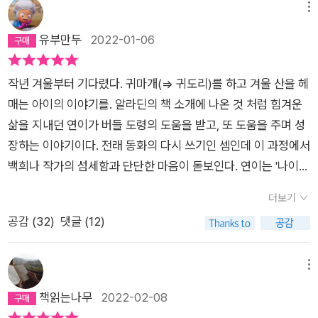
돌리는 숨살이꽃, 쓰다듬으면 뼈가 되살아나는 뼈살이꽃, 살이 붙
메뉴
는 살살이꽃 등 환생꽃 이야기도 듣는다. 계모가 수상히 여기고
유부만두
2022-01-06
미행해 도령을 죽이지만 의붓딸이 환생꽃으로 살리고 도령과 혼
인한다.[네이버 지식백과] 연이와 버들도령 (한국민속문학사전
작년 겨울부터 기다렸다. 귀마개(=> 귀도리)를 하고 겨울 산을 헤
(설화 편))줄거리는 동일하지만, '계모'라는 단어 대신 '나이 든 여
매는 아이의 이야기를. 알라딘의 책 소개에 나온 것 처럼 힘겨운
인'으로 바꾸어, 아이들에게 계모에 대한 선입견을 형성하지 않도
삶을 지내던 연이가 버들 도령의 도움을 받고, 또 도움을 주며 성
록 신경썼다는 점이 돋보인다. 실은 많은 전래동화, 세계명작동화
장하는 이야기이다. 전래 동화의 다시 쓰기인 셈인데 이 과정에서
의 '계모'가 본래 친엄마라고 하고, 실제로 아동학대 가해자도 계
백희나 작가의 섬세함과 단단한 마음이 돋보인다. 연이는 '나이
모보다 친엄마가 압도적으로 많은데, '계모'들은 손쉽게 배척할
든 여인'과 함께 산다. 종처럼 여인의 지시를 따르며 일을 한다. 여
수 있는 타자로서 악인으로 설정되었던 것 같다. 버들도령이 연이
더보기
인은 심술 궂은 표정으로 이야기의 악역임을 드러낸다. 다른 이야
에게 나물과 국, 고봉밥으로 이루어진 한상을 차려 대접하는 부분
공감 (
32
)
댓글 (12)
기에서는 계모 쯤으로 칭해진 많은 여성들을 생각나게 한다. 하지
도 본래 민담 줄거리에는 나와 있지 않다. 여성의 일로 여겨지는
만 그 흔한 호칭이 여기에는 없다. 그 둘 사이에 '보살핌'의 노동이
'손님에게 상 차려주기'를 남성인 도령이 하게 하여 성역할 전도
역전되어 존재한다. 가사일은 연이의 몫이고 나이든 여인은 계속
메뉴
를 꾀한 게 아닐까? 동굴 방문 시 외는 주문도 다른다. 민담에는
심술 궂다. 추운 날씨에 상추를, 진달래 꽃을 구하라고 겨울 산으
책읽는나무
2022-02-08
'김해 김도령 남해 남도령'이라 나오지만 이 책에서는 '버들 도령
로 연이를 내몬다. 그 과업을 연이는 버들 도령의 도움으로, 마법