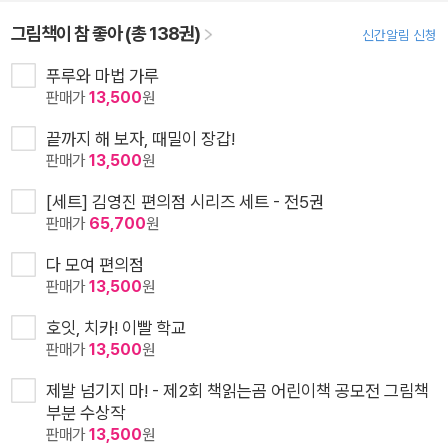
그림책이 참 좋아 (총 138권)
신간알림 신청
푸루와 마법 가루
판매가
13,500
원
끝까지 해 보자, 때밀이 장갑!
판매가
13,500
원
[세트] 김영진 편의점 시리즈 세트 - 전5권
판매가
65,700
원
다 모여 편의점
판매가
13,500
원
호잇, 치카! 이빨 학교
판매가
13,500
원
제발 넘기지 마! - 제2회 책읽는곰 어린이책 공모전 그림책
부분 수상작
판매가
13,500
원