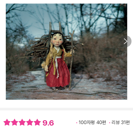
9.6
100자평 40편
리뷰 31편