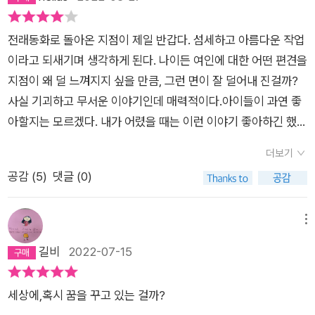
눈앞에 펼쳐진 광경이 그리 슬프지 않았어. 오히려 버들 도령을
처음에 그림책을 펼쳤을 때, 흐릿한 부분이 영 눈에 거슬렸다.흐
만나서 도움을 받았던 일이 이상하게 느껴졌어. 연이에겐 그동안
릿한 배경 앞에 선 등장인물들의 모습은 또렸하게 보였지만.작가
전래동화로 돌아온 지점이 제일 반갑다. 섬세하고 아름다운 작업
좋은 일이 하나도 없었거든. 그래서 이런 기막힌 일이 닥쳤어도
의 의도가 분명 있을 것이고, 어떻게 하면 효과적으로 표현할 것
이라고 되새기며 생각하게 된다. 나이든 여인에 대한 어떤 편견을
그래, 그러려니 싶은 거야.” 가까운 사이에서, 더 적나라하게 말
인가 고민한 결과겠지만 말이다.책을 다 읽은 다음 다시 그림책을
지점이 왜 덜 느껴지지 싶을 만큼, 그런 면이 잘 덜어내 진걸까?
하자면, 부모 자식 간에 가장 흔한 가스라이팅. 모르고도 하고,
보니 흐릿한 배경 덕에 입체감이 더 살아나는 것 같다. 봄 아지랑
사실 기괴하고 무서운 이야기인데 매력적이다.아이들이 과연 좋
잘 되라고도 하고, 명백한 적의를 품고도 한다. 다치기도 하고,
이가 피어나는 따뜻한 동굴 속 이미지가 포근하게 느껴진다. 버들
아할지는 모르겠다. 내가 어렸을 때는 이런 이야기 좋아하긴 했는
죽기도 하고,죽지도 못하고 살기도 한다. 주말 밤이고, 설레는 전
도령은 연이에게 상추도 주고, 귀한 꽃도 준다. 그 꽃은 살살이,
데.2022. Jan. #연희와버들도령 #백희나
시회도 있는데, 이 어두워지는 글을 무엇인가... 이만 총총.
더보기
피살이, 숨살이 꽃이다. 뭐에 쓰는 꽃인지 알려주지 않지만 그 이
공감 (
5
)
댓글 (0)
름으로 짐작이 가능하다. 정말로 위급할 때 쓰라고 준다.나이든
여인은 한겨울에 상추를 뜯어 온 연이를 의심하고이번에는 화전
을 부쳐먹고 싶으니 진달래꽃을 따오라고 시킨다.그리고 살살 뒤
메뉴
를 밟아 연이의 비밀을 알아챈다.연이가 집에 와서 화로에 진달
길비
2022-07-15
화전을 부치고 있을 때나이 든 여인은 동굴에 불을 질러버린다.어
른어른 화전을 부치고 있는 장면이 불타는 동굴을 대신한다. 화마
세상에,혹시 꿈을 꾸고 있는 걸까?
로 모든 것이 사라진 동굴에서 연이는 버들도령의 흔적을 발견한