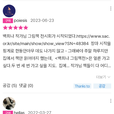
게 일을 아주 많이 시키고연이는 그저 시키는대로 묵묵히 따르면
서 살 뿐이다.이 두 사람 사이에 가족 관계는 드러나지 않는다. 나
메뉴
는 이 지점이 마음에 들었다. 어렸을 때, 이웃에 계모와 함께 사는
poiesis
2023-06-23
친구가 있었다. 하도 나쁜 계모 이야기를 많이 들어서인지, 나는
그 친구도 엄마도 같을 거라 막연하게 생각했던 기억이 있다.이
백희나 작가님 그림책 전시회가 시작되었다.https://www.sac.
그림책은 나이든 여인과 연이의 관계를 가족 관계로 한정 짓지 않
or.kr/site/main/show/show_view?SN=48384 장마 시작을
는다.'가족'의 의미가 많이 달라진 요즘이기에 다양한 가족의 형
핑계로 한동안아무 데도 나가지 않고 - 그래봐야 주말 하루지만
태를 있는 그대로 받아들여야 한다는 생각이 든다. 물론 여기 등
집에서 책만 읽어야지 했는데, <백희나 그림책전>은 얼른 가고
장하는 '나이 든 여인'은 연이에게 일도 많이 시키고 한겨울에 상
싶다.두 번 세 번 가고 싶을 지도. 집에... 작가님 책들이 다 어디
추를 뜯어오라고 시키는 심술궂은 여인이다.이 추운 겨울에 상추
갔지...?여기저기 찾아도 두 권 밖에 못 찾았다.왜...? 신기하기만
를 구할 수 없음에도 연이는 묵묵히 상추를 찾아 나선다.이런 모
더보기
했던 첫 조우와 달리나이 들어 다시 보니표정이, 눈빛이, 풍경이
습을 보면 연이도 참 갑갑한 아이다. 요즘 아이라면, '지금은 상추
공감 (
5
)
댓글 (0)
마냥 슬프다... 알사탕이 먹고 싶네. 찾지 못한 책들 중 하나, 장수
를 구할 수 없어요'라고 자기 의견을 이야기하겠지?그저 시키는
탕 선녀님이 드시던 야쿠르트도 마시고 싶다. 식용색소와 정제
대로 따르는 것만이 전부는 아닐텐데 말이다.어쨌든 연이는 상추
당과 미세플라스틱 범벅일 텐데, 그래도 맛있을 것 같다. 인간의
메뉴
를 구하러 눈 속을 걸어다니다추위를 피할 곳을 찾아 들어가는데
뇌는 엉망으로 기능한다. 음식과 추억을 만나면 더욱. “연이는
hellas
2022-03-27
그곳에서 연이는 꿈 속 같은 공간과 버들도령을 만난다. 솔직히