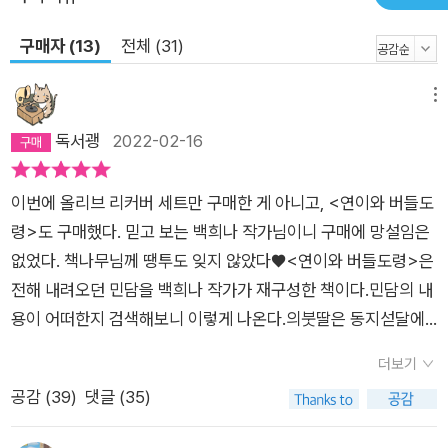
구매자 (13)
전체 (31)
메뉴
독서괭
2022-02-16
이번에 올리브 리커버 세트만 구매한 게 아니고, <연이와 버들도
령>도 구매했다. 믿고 보는 백희나 작가님이니 구매에 망설임은
없었다. 책나무님께 땡투도 잊지 않았다♥<연이와 버들도령>은
전해 내려오던 민담을 백희나 작가가 재구성한 책이다.민담의 내
용이 어떠한지 검색해보니 이렇게 나온다.의붓딸은 동지섣달에
나물을 구해오라는 계모의 명을 받고 산속을 헤매다가 초목이 만
더보기
발한 신비한 동굴을 발견한다. 거기에 사는 도령에게 나물을 얻고
공감 (
39
)
댓글 (35)
재차 동굴을 방문할 때는 ‘김해 김도령 남해 남도령 문을 열라’고
주문을 외우고 들어가 나물을 얻는다. 또한 죽은 사람의 숨을 되