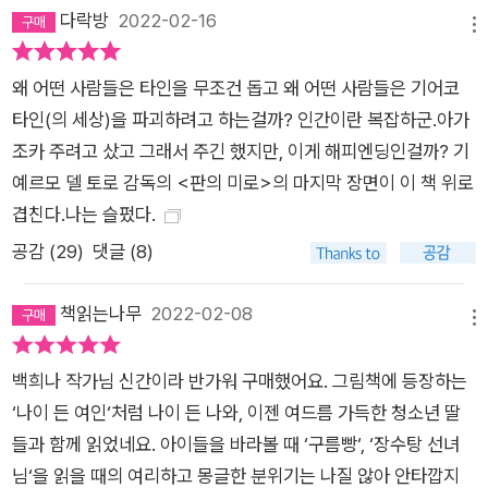
다락방
2022-02-16
메뉴
왜 어떤 사람들은 타인을 무조건 돕고 왜 어떤 사람들은 기어코
타인(의 세상)을 파괴하려고 하는걸까? 인간이란 복잡하군.아가
조카 주려고 샀고 그래서 주긴 했지만, 이게 해피엔딩인걸까? 기
예르모 델 토로 감독의 <판의 미로>의 마지막 장면이 이 책 위로
겹친다.나는 슬펐다.
공감 (
29
)
댓글 (8)
책읽는나무
2022-02-08
메뉴
백희나 작가님 신간이라 반가워 구매했어요. 그림책에 등장하는
‘나이 든 여인‘처럼 나이 든 나와, 이젠 여드름 가득한 청소년 딸
들과 함께 읽었네요. 아이들을 바라볼 때 ‘구름빵‘, ‘장수탕 선녀
님‘을 읽을 때의 여리하고 몽글한 분위기는 나질 않아 안타깝지