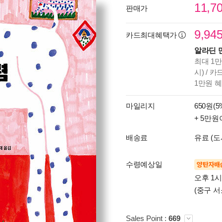
11,7
판매가
9,94
카드최대혜택가
알라딘 
최대 1만
시) / 
1만원 
마일리지
650원(5
+ 5만원
배송료
유료 (도
수령예상일
양탄자배
오후 1
(중구 서
Sales Point :
669