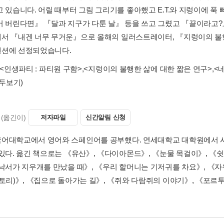
고 있습니다. 어릴 때부터 그림 그리기를 좋아했고 E.T.와 지렁이에 푹
어 버린다면』 『달과 지구가 다툰 날』 등을 쓰고 그렸고 『끝이라고?
서 『내겐 너무 무거운』으로 올해의 일러스트레이터, 『지렁이의 불
션에 선정되었습니다.
<인생파티 : 파티원 구함>
,
<지렁이의 불행한 삶에 대한 짧은 연구>
,
<
모두보기)
(옮긴이)
저자파일
신간알림 신청
어대학교에서 영어와 스페인어를 공부했다. 연세대학교 대학원에서 사
 있다. 옮긴 책으로는 《유산》, 《다이아몬드》, 《눈물 목걸이》, 《쉿
《낙서가 지우개를 만났을 때》, 《우리 할머니는 기저귀를 차요》, 《자
스토리)》, 《집으로 돌아가는 길》, 《쥐와 다람쥐의 이야기》, 《포르투