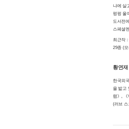
냐에 살
펑펑 울
도서전에
스페셜멘
최근작 :
29종
(
황연재
한국외국
을 밟고
렴》, 
(러브 