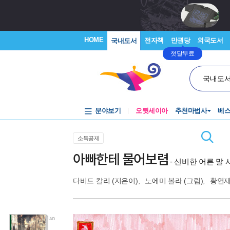
HOME
전자책
만권당
외국도서
국내도서
첫달무료
국내도
분야보기
오뒷세이아
추천마법사
베
소득공제
아빠한테 물어보렴
- 신비한 어른 말 
다비드 칼리
(지은이),
노에미 볼라
(그림),
황연