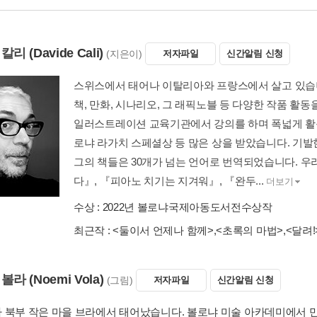
 칼리
(Davide Cali)
(지은이)
저자파일
신간알림 신청
스위스에서 태어나 이탈리아와 프랑스에서 살고 있습니
책, 만화, 시나리오, 그 래픽노블 등 다양한 작품 활동
일러스트레이션 교육기관에서 강의를 하며 폭넓게 활동하고
로냐 라가치 스페셜상 등 많은 상을 받았습니다. 기발
그의 책들은 30개가 넘는 언어로 번역되었습니다. 
다』, 『피아노 치기는 지겨워』, 『완두...
더보기
수상 :
2022년 볼로냐국제아동도서전수상작
최근작 :
<둘이서 언제나 함께>
,
<초록의 마법>
,
<달려!
 볼라
(Noemi Vola)
(그림)
저자파일
신간알림 신청
 북부 작은 마을 브라에서 태어났습니다. 볼로냐 미술 아카데미에서