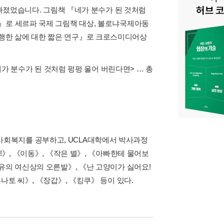
 빠졌었습니다. 그림책 『네가 분수가 된 것처럼
』로 세르파 국제 그림책 대상, 볼로냐국제아동
행한 삶에 대한 짧은 연구』로 크로스미디어상
네가 분수가 된 것처럼 펑펑 울어 버린다면>
… 총
회복지를 공부하고, UCLA대학에서 박사과정
!》, 《이동》, 《작은 별》, 《아빠한테 물어보
유의 여신상의 오른발》, 《난 고양이가 싫어요!
나토 씨》, 《장갑》, 《킹쿠》 등이 있다.