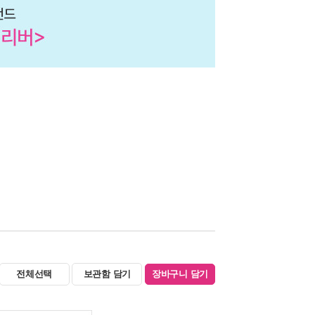
전체선택
보관함 담기
장바구니 담기