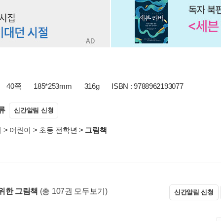
40쪽
185*253mm
316g
ISBN : 9788962193077
류
신간알림 신청
서
>
어린이
>
초등 전학년
>
그림책
위한 그림책
(총 107권 모두보기)
신간알림 신청