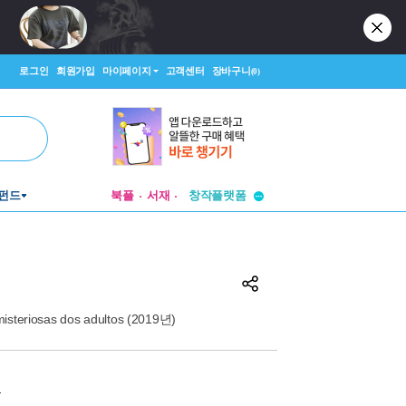
로그인
회원가입
마이페이지
고객센터
장바구니
(0)
투비컨티뉴드
창작플랫폼
펀드
북플
서재
투비컨티뉴드
misteriosas dos adultos (2019년)
원