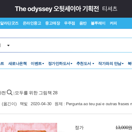
알라딘굿즈
온라인중고
중고매장
우주점
음반
블루레이
커피
서
스트
새로나온책
이벤트
정가인하도서
추천도서
작가와의 만남
북
사전
모두를 위한 그림책 28
|
재
(옮긴이)
책빛
2020-04-30
원제 : Pergunta ao teu pai e outras frases 
정가
13,000