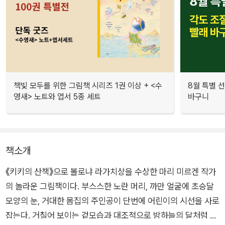
책빛 모두를 위한 그림책 시리즈 1권 이상 + <수
8월 특별 선
영새> 노트와 엽서 5종 세트
바구니
책소개
《키키의 산책》으로 볼로냐 라가치상을 수상한 마리 미르겐 작가
의 놀라운 그림책이다. 부스스한 노란 머리, 까만 얼굴에 초승달
모양의 눈, 거대한 몸집의 주인공이 단번에 어린이의 시선을 사로
잡는다. 거칠어 보이는 겉모습과 대조적으로 밤하늘의 달처럼 빛