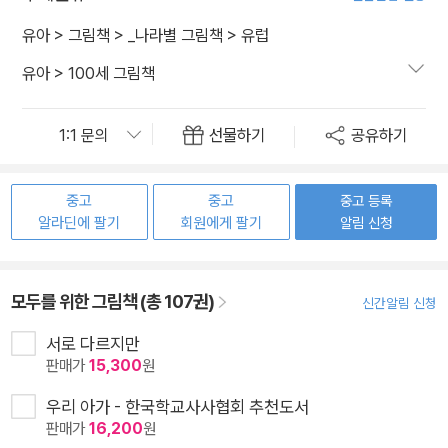
유아
>
그림책
>
_나라별 그림책
>
유럽
유아
>
100세 그림책
선물하기
공유하기
중고
중고
중고 등록
알라딘에 팔기
회원에게 팔기
알림 신청
모두를 위한 그림책 (총 107권)
신간알림 신청
서로 다르지만
판매가
15,300
원
우리 아가 - 한국학교사사협회 추천도서
판매가
16,200
원