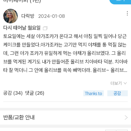
읽어 주었는데,'뭐지? 뭐지?' 하면서 집중하며 보았답니다. ^^과
연 주인공은 가발을 찾았을까요?재미도 있지만, 나눔과 배려, 양
다락방
2024-01-08
메뉴
보, 공존의 의미까지 넌지시 전하는 그림책이었어요.
다시 태어날 월요일
토요일에는 세살 아가조카가 온다고 해서 아침 일찍 일어나 당근
케이크를 만들었다.아가조카는 고기만 먹지 야채를 통 먹질 않는
데, 그런 아가 조카가 유일하게 먹는 야채가 올리브였다. 그 올리
브를 먹게된 계기도 내가 만들어준 올리브 치아바타 덕분. 치아바
타 잘 먹더니 그 안에 올리브를 쏙쏙 빼먹더라. 올리브~ 올리브~
이러면서 그 뒤로 올리브를 찾아 이젠 반찬으로 주는 야채가 올리
더보기
브인 것. 이런 대화를 나누다가, 좋아쒀, 그러면 내가 다른 야채를
공감 (
34
)
댓글 (26)
빵으로 시도해보게쒀! 하고 고민에 고민을 거듭하다 당근케이크
를 생각한 것이다. 두드려라 그러면 열릴 것이요. 한참 고민하고
답을 못찾던 중, 여동생이 '나 당근 케이크 만들었어' 했기 때문에
반품/교환 안내
생각해낼 수 있었다. 자, 나는 여동생으로부터 아이디어를 얻고
그리고 네이버에 들어가 만드는 방법을 검색한다. 내가 가진 재료