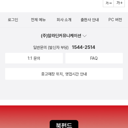
로 할 수 있는 레서피를 찾는다. 그리고 당근, 해바라기씨, 호두,
계란, 박력분, 베이킹 파우더 모두 다 준비 완료. 내가 본 레서피
로그인
전체 메뉴
회사 소개
출판사 안내
PC 버전
는 포도씨유를 85g 넣으라고 되어있는데, 나는 포도씨유가 없
어? 그렇다고 식용유, 이건 콩기름 이잖아? 좋아, 올리브유로 대
(주)알라딘커뮤니케이션
체하자! 이것은 맛에 큰 변화를 줄까? 망치게 될까? 여하튼 나는
1544-2514
포도씨유를 오릴브유로 대체한다. 으앗. 그런데 85g 생각보다 많
일반문의 (발신자 부담)
아. 내 올리브유.. 마지막에 메이플 시럽 넣으라는데, 내가 또 이
1:1 문의
FAQ
걸 가지고 있지. 넣었다가 멈춤 한뒤에, 음 좀 달게 해야 하지 않
을까? 하고 다시 한 번 더 넣는다. 너무 달까? 나는 망치게 될까?
중고매장 위치, 영업시간 안내
나는 보통 달게 만드는 것에 잔뜩 쫄아버리는 사람이라서 내 마음
대로 레서피의 설탕 양을 조절하는 편인데, 이래서 항상 맛없게
되면 또 후회를 하곤 한다. 으.. 시키는대로 할 걸, 설탕 넣기 쫄았
어, 이러면서. 그래서 그러지말자고 막 의식적으로 애쓰는 편인데
도 잘 안된다. 여하튼 그렇게 두근두근, 만들어 보았다.오오, 냄새
도 좋고 비쥬얼도 좋은데? 그렇다면 맛은 어떨까?일단 한조각 잘