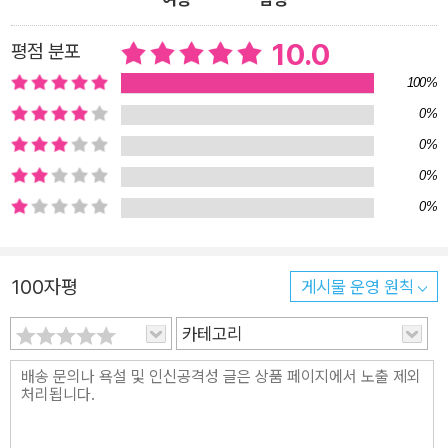
돕습니다. 주인공은 매번 가발과 비슷한 물체를 발견하고 기뻐하
지만, 머리에 쓰고 나서야 가발이 아닌 걸 깨닫습니다. 이미 모든
10.0
평점 분포
상황을 알고 있는 독자는 안심하고 주인공의 실수에 공감하게 됩
100%
니다. ‘여깄다.’,‘저깄다’와 같은 짧고 간결한 언어의 반복으로 이
0%
야기에 리듬감을 더하며, 거리와 방향을 인지하는 공간 지각 능력
0%
을 키워 줍니다. 마침내 주인공은 숲속 나뭇가지 위에서 가발을
0%
발견합니다. 그런데 어쩌지요? 소중한 가발은 작은 새의 포근한
0%
둥지가 되어있고, 방금 알을 깨고 나온 아기 새와 눈을 맞추고 말
았으니 말입니다.
100자평
게시물 운영 원칙
카테고리