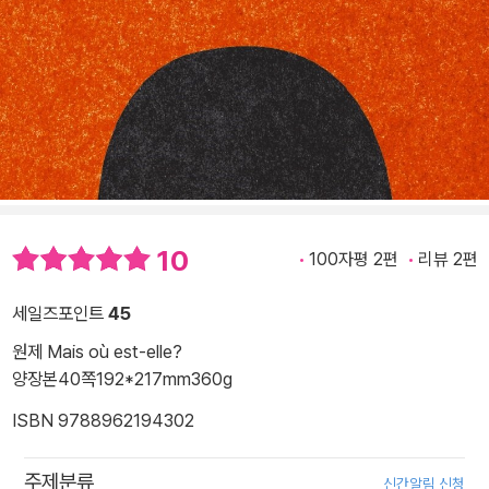
10
100자평 2편
리뷰 2편
세일즈포인트
45
원제 Mais où est-elle?
양장본
40쪽
192*217mm
360g
ISBN 9788962194302
주제분류
신간알림 신청