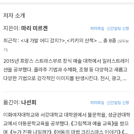
나는 눈동자에는 맑고 순수한 어린이의 마음이 담겼으며, 나눔의
기쁨과 성장을 따뜻하게 이야기한다.
저자 소개
지은이:
마리 미르겐
갑자기 불어온 바람에 날아간 가발을 찾아 떠나는 특별하고 감동
저자파일
신간알림 신청
적인 여정이 펼쳐진다. 실루엣이 투명하게 드러나는 독특한 콜라
최근작 :
<내 가발 어디 갔지?>
,
<키키의 산책>
… 총 8종
(모두보
주 기법으로 신비롭고 역동적인 움직임을 만들어 내며, 수수께끼
기)
같은 재미와 감동을 선물한다. 검은색을 제외한 모든 색을 형광이
2015년 프랑스 스트라스부르 장식 예술 대학에서 일러스트레이
들어간 별도의 잉크로 섬세하게 인쇄하여 풍부한 예술적 감성을
션을 공부했다. 콜라주 기법과 수채화, 조형 등 다양하고 새롭고
살렸다.
다양한 기법으로 감각적인 이미지를 탄생시킨다. 전시, 광고, 어
린이를 위한 워크숍 등 여러 분야에서 활동하며, 무대를 통한 표
현 방법을 탐구하고자 애니메이션 영화 프로젝트를 진행한다. 2
옮긴이:
나선희
저자파일
신간알림 신청
020년 《키키의 산책》으로 볼로냐 라가치상 오페라 프리마 부문
스페셜 맨션상을 수상했다.
이화여자대학교와 서강대학교 대학원에서 불문학을, 성균관대학
교에서 아동문학교육을 공부했다. 《그림책과 예술 교육》을 썼으
며, 《누가 진짜 나일까?》, 《어둠의 마법 크리스마스 이야기》,《하