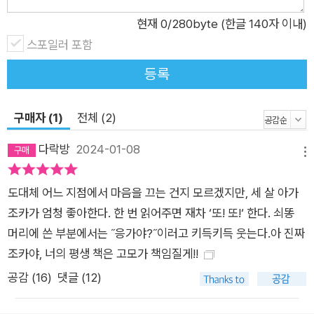
현재
0
/280byte (한글 140자 이내)
스포일러 포함
등록
구매자 (1)
전체 (2)
다락방
2024-01-08
메뉴
도대체 어느 지점에서 마음을 끄는 건지 모르겠지만, 세 살 아가
조카가 엄청 좋아한다. 한 번 읽어주면 재차 ‘또! 또!‘ 한다. 쇠똥
머리에 쓴 부분에서는 ˝응가야?˝이러고 키득키득 웃는다.아 진짜
조카야, 너의 평생 책은 고모가 책임질게!!
공감 (
16
)
댓글 (12)