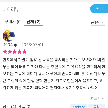
쓰기
마이리뷰
구매자 (0)
전체 (2)
메뉴
1004ajo
2023-07-01
면지에서 가발이 활용 될 내용을 암시하는 것으로 보였어요.내 일
부를 잃어 버리고 찾아 다니는 주인공이 그 유용성을 생각해서 양
보하는 모습이 의미가 큽니다.생명의 존중과 배려 및 이해가 너무
큰 그림책.종이 관절 인형 만들기 키트로 만들어서 움직이고, 생
각하게 하는 기회가 되었어요.면지에서 뭐지? 주황색 바탕에 검
정 반원이? 첫 내용이 준비됐어!입니다.그러자 바람이 가발을 날
더보기
려 버려서 가발찾아 다니면서 색이 같고 모양이 비슷하다고 생각
공감 (
4
)
댓글 (0)