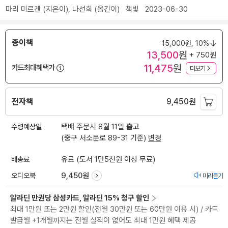
마리 미르겐
(지은이),
나선희
(옮긴이)
책빛
2023-06-30
종이책
15,000
원,
10%
13,500
원
+ 750원
11,475
원
카드최대혜택가
더보기
전자책
9,450
원
수령예상일
택배 주문시 8월 11일 출고
(중구 서소문로 89-31 기준)
변경
배송료
유료 (도서 1만5천원 이상 무료)
오디오북
9,450원
미리듣기
알라딘 만권당 삼성카드, 알라딘 15% 청구 할인
최대 1만원 또는 2만원 할인(전월 30만원 또는 60만원 이용 시) / 카드
발급월 +1개월까지는 전월 실적이 없어도 최대 1만원 혜택 제공