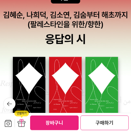
라 엄마 아빠 맛보시라 드리니 두분 다 너무 좋아하셨다. 달지 않
아서 좋다는 것. 네????????????????나도 먹어보았다.앗. 이
건 달지 않은 정도가 아니라 맛이 없다. 그러니까 맛이 無 없을
無 .. 아아.. 이를 어쩐담?아가 조카가 왔다. 나는 조카야, 고모가
케이크 만들었어 먹어볼래? 하였지만 안먹겠다고 쳐다보지도 않
는다 ㅋㅋㅋㅋㅋㅋㅋㅋㅋㅋ아가 조카의 엄마 아빠에게 맛보라고
줬는데 둘다 당황한다. 남동생은 '누나, 이거 아무 맛도 안나는
데?' ㅋㅋㅋㅋㅋㅋㅋㅋㅋㅋㅋㅋㅋㅋㅋㅋㅋㅋㅋㅋㅋㅋㅋㅋㅋㅋ
ㅋㅋㅋ그..그치? 이거 뭐 쨈 발라 먹어야겠는데? ㅋㅋㅋㅋㅋㅋㅋ
ㅋㅋㅋ 무엇보다 조카를 케이크 앞으로 데리고 오는 것도 실패함
ㅋㅋㅋㅋㅋㅋㅋㅋㅋㅋㅋㅋㅋㅋㅋㅋ저녁에 만난 여동생에게 줬
는데 '촉촉하게 잘되었네' 라면서, 크림 치즈 발라 먹으면 좋을거
뒤로가
라 했다. 엄마 아빠는 여전히 너무 본인들 입맛에 맞다며 또 해달
기
라심. 하하하하하하하하하하 조카야 ㅠㅠ다음엔 좀 더 달게 만들
보관함담기
선물하기
어보고 생크림도 만들어서 겉에다 쳐발쳐발 해서 눈길을 끌어봐
장바구니
구매하기
야겠다. 조카에게 야채를 먹여보게쒀!!하아- 우리 타미는 아가때