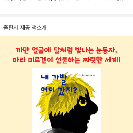
이퍼마켓》, 《어느 사랑 이야기》, 《네 칸 고전 문학집》, 《빨리 빨리
빨리!》, 《나의 왕국》, 《절대 절대로!》, 《포카와 민 시리즈》, 《내 가
발 어디 갔지?》, 《이렇게 말이야》, 《산이 웃었다》 등을 우리말로
출판사 제공 책소개
옮겼다.