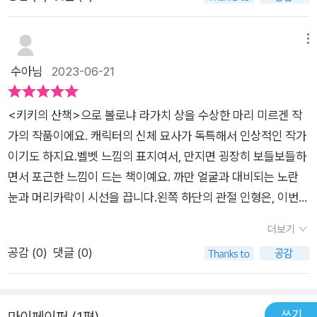
되면 내 가발인가 하면서 달려가서 확인하지만 아니었죠.미끌미
끌 해초부터찐득찐득 치즈야옹야옹 고양이너덜너덜 걸레구리구
리 쇠똥이결국엔 찾았죠. 내 가발근데 두고 가기로 결정합니다.자
메뉴
신보다 더 잘 어울린다고 표현하면서~이 아름다운 스토리는 핫
수아님
2023-06-21
노랑색으로 표현 된 여러가지 가발같은 모양의 다른 대상으로 표
현되고, 찾기까지의 긴장감과 궁금함과 모험을 경험하게 합니다.
<키키의 산책>으로 볼로냐 라가치 상을 수상한 마리 미르겐 작
표지의 질감도 달라서 꼭 실물책을 경험해 보시길 추천드립니다.
가의 작품이에요. 캐릭터의 신체 묘사가 독특해서 인상적인 작가
간단하지만 보고 나면 왠지 편안해지는 그림책.요즘은 개별화 및
이기도 하지요.벨벳 느낌의 표지여서, 만지면 굉장히 보들보들하
개성적인 분위기가 강한데 이런 그림책은 더불어 함께 사니는 일
면서 포근한 느낌이 드는 책이예요. 까만 얼굴과 대비되는 노란
원으로 가져야 할 마음가짐을 보여주는 거 같아서 인상적이었습
눈과 머리카락이 시선을 끕니다.왼쪽 하단의 관절 인형은, 이번
니다.​#내가발어디갔지?#책빛#나선희옮김#마리미르겐글그림
서울국제도서전에서 같이 선물로 받았어요!이 작가의 스타일을
#서평단6기
더보기
너무 잘 드러내는 굿즈라, 소중하게 오려서 코팅해서 조립했어요.
공감 (
0
)
댓글 (0)
이야기는 단순해요. 바람에 날아간 가발을 찾는 행위와 각종 엉뚱
한 가발을 쓰는 장면이 반복해서 나오기에, 유아들도 아주 재미있
게 볼 수 있는 책이었어요.​오늘 어린이집에서 만2세 아이들에게
쓰기
마이페이퍼 (1편)