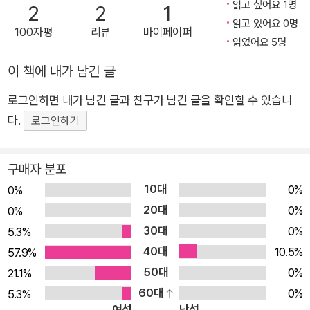
용하여 투명한 실루엣이 그대로 드러나도록 구성하고, 겹침과 뒤
읽고 싶어요 1명
2
2
1
섞임으로 입체감과 신비로움을 더해 새로운 상상의 세계를 열어
읽고 있어요 0명
100자평
리뷰
마이페이퍼
줍니다. 부스스한 노란 머리, 까만 얼굴에 초승달 모양의 눈, 거대
읽었어요 5명
한 몸집의 주인공이 단번에 어린이의 시선을 사로잡습니다. 겉모
이 책에 내가 남긴 글
습은 거칠어 보이지만, 밤하늘의 달처럼 빛나는 눈동자는 맑고 순
로그인하면 내가 남긴 글과 친구가 남긴 글을 확인할 수 있습니
수한 어린이를 닮아있습니다. 갑자기 바람이 불어와 가발이 날아
다.
가자, 주인공은 거대한 관절 인형 같은 팔다리를 유연하게 움직이
로그인하기
며 가발을 찾아 나섭니다. 주인공은 바위 위에서 노란색 가발을
발견하고 머리에 써봅니다. 하지만 가발이 아니라 미끌미끌한 해
구매자 분포
초입니다. 이번엔 식탁 위에서 노란색 가발을 찾아 머리에 써봅니
10대
0%
0%
다. 주인공의 머리에서 찐득찐득한 치즈가 뚝뚝 녹아내립니다. 독
20대
0%
0%
자들은 주인공의 목소리와 하나가 되어 그건 가발이 아니라 치즈
30대
0%
5.3%
라고 외칩니다. “나보다 네게 더 잘 어울려!” 소중한 것을 나누는
40대
10.5%
57.9%
기쁨과 성장 이야기 가발을 찾아 떠나는 특별하고 감동적인 여정
50대
0%
21.1%
책장을 넘길 때마다 잃어버린 가발과 유사한 물체가 등장하여 호
60대
0%
5.3%
기심을 불러일으키며, 어린 독자에게 사물의 개념을 인지하도록
여성
남성