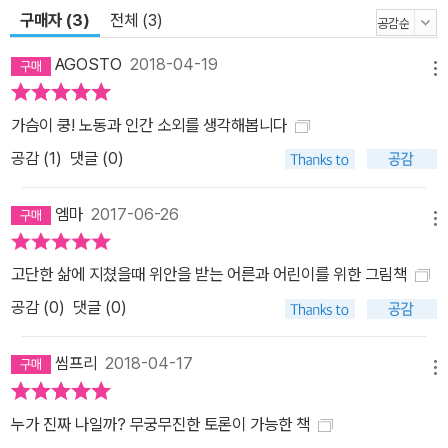
정신적 혹은 육체적 노력을 포함한 활동(옥스퍼드 사전) 이 책의 다른
구매자 (3)
전체 (3)
키워드는 ‘노동’이다. 지속적인 노동에 따른 스트레스가 계속되면 사
람들은 결국 삶의 소외감에 갇힌다. 그것은 악몽처럼 살금살금 들어
AGOSTO
2018-04-19
메뉴
와 서서히 삶을 파괴하지만, 자비에는 삶이 자신에게서 도망치는 것
을 바로 알아채지 못하고 혼돈 속에 이해 불가의 존재인 복제 인간을
가슴이 쿵! 노동과 인간 소외를 생각해봅니다
인정하기에 이른다. 불합리한 세계에서 자신의 기준을 잃어버린 자비
공감 (
1
)
댓글 (0)
에가 부조리를 깨닫고, 무엇을 할지 결정을 내리기까지는 절대 쉽지
않다. 왼쪽은 하데스로부터 바위를 산꼭대기로 올려놓는 끝나지 않는
엠마
2017-06-26
형벌을 받는 시시포스를 그린 막스 클링거의 '시시포스'(1914)다. 작
메뉴
가는 부조리한 세계에 던져진 인간의 소외와 반항을 그린 알베르 카
고단한 삶에 지쳤을때 위안을 받는 어른과 어린이를 위한 그림책
뮈의 '시지프의 신화'(1942)를 떠올리며 자비에를 끝나지 않는 삶의
공감 (
0
)
댓글 (0)
부조리에 갇힌 시시포스로 그려 넣었다. 소외: (마르크스 이론에 의하
면) 자본주의 경제 속 노동자들의 상태, 노동의 산물과 통제 혹은 착
씸프리
2018-04-17
취당하는 느낌에 대한 정체성의 결여로부터 초래된다.(옥스퍼드 사
메뉴
전) 경영자인 샤르도네 사장이 사악한 조물주 역할을 하며 만들어 낸
복제 인간이 자비에의 집을 차지하자, 자비에는 공원에서 잠을 잔다.
누가 진짜 나일까? 무궁무진한 토론이 가능한 책