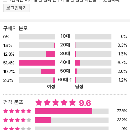
구만을 위한 과도한 노동으로 인해 인간적 가치를 상실하고 무력감에
로그인하기
빠지게 되는 주인공 자비에와 생산량을 늘리기 위해 경영자가 마치
조물주라도 되는 것처럼 만들어 낸 복제 인간을 통해 개인의 자아가
존중받지 못하는 현대 사회에서의 인간 소외를 이야기합니다. 결국
구매자 분포
행복한 삶의 가치를 결정하는 것은 자신의 선택이며, 언제나 자신이
10대
0%
0%
삶의 중심이 되어 깨어있어야 한다고 강조합니다. 역사, 철학, 문학,
20대
0.3%
1.6%
사회, 예술이 놀랍게 어우러진 이 책에서 글을 읽는 즐거움뿐만 아니
30대
1.6%
12.8%
라, 그림 속에 담긴 이야기를 찾는 즐거움을 만끽하길 바랍니다. ■ 마
40대
6.7%
51.4%
치 숨은그림찾기처럼 이 책 속에는 많은 이야기가 숨겨져 있다. 책을
50대
2.0%
19.7%
펼치면 누군가의 방이 보이고, 옷장에는 주인공, 자비에가 좋아하는
60대
1.2%
2.6%
바다 무늬 옷과 기계 무늬 옷이다. 과연 자비에가 어떤 옷을 입을지 궁
여성
남성
금해진다. 다음 장에는 양념 통에 꽂힌 은방울꽃이 보인다. 해마다 노
동절에 노동자들은 은방울꽃을 연인에게 바쳤다고 한다. 그 이유는
9.6
평점 분포
여러 가지가 있으나 은방울꽃의 꽃말인 ‘행복’인 걸 보면, 결국 그들이
77.8%
바라는 건 ‘행복’이고, 거기에 어떤 양념을 뿌릴지는 결국 자신이 선택
22.2%
에 달려 있다는 이야기를 하고 싶었던 걸까? 이처럼 수많은 은유에
0%