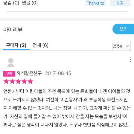
여기에 작가는 잠든 화가가 악몽에 시달리는 모습을 표현한 작품인
공감 (
0
)
댓글 (0)
프란치스코 고야의 '이성의 잠은 괴물을 낳는다'(1799)를 그려 넣었
다. 고야가 살았던 시대가 한참 지난 지금의 현대 사회도 비합리성과
광기, 폭력이 가득하고, 우리의 이성은 여전히 깨어있어야 한다고 이
쓰기
마이리뷰
야기하고 있다. 또, 주로 정신질환자를 그린 ‘테오도르 제리코의 초상
화’에서 영감을 얻어 일에 지친 노동자의 모습을 그려 넣었다. 소외와
구매자 (2)
전체 (6)
행복의 상실은 사람들의 얼굴에 슬픔이 드리우게 하고, 그들의 눈엔
공허함이 가득하다. 정신질환자와 노동자들의 소외감은 크게 다르지
메뉴
않으며, 개인의 진정한 자아는 더 이상 존재하지 않는 누군가를 나타
휴식같은친구
2017-08-15
내기 위한 창백한 그림자로 대체된다. 제리코가 네 개의 초상화를 깨
달았다는 것도 기이한 일이다, 왜냐하면 이 네 가지는 마르크스의 저
언젠가부터 어린이들의 추천 목록에 있는 동화들이 내겐 아이들의 것
서 '경제와 철학에 대한 기고'(1844)에서 설명되던 소외이기 때문이
으로 느껴지지 않았다. 여전히 '어린왕자'가 왜 초등학생 추천도서인
다. 자비에가 첫 번째로 할 일은 이런 소외감을 통해 자신이 주된 피해
지 이해할 수 없는 것처럼...나는 정말 '나'인가. 그렇게 확신할 수 있는
자라는 것을 인식하는 것이다. 두 번째 단계는 주위를 다른 시각으로
가. 자신의 집에 들어갈 수 없어 밖에서 잠을 자는 모습을 보면서 '어
둘러보는 것인데, 이는 더 날카로워진 눈으로 자신이 처한 상황에 집
쩌나...' 싶은 생각이 떠나지 읺았다. 누구나 한번쯤 의심해보지 않았
중할 수 있으며 새로움을 찾는 것을 가능케 해준다. 도메니코 놀리의
을까...진짜 나는 누구인가. 누가 진짜 나일까.