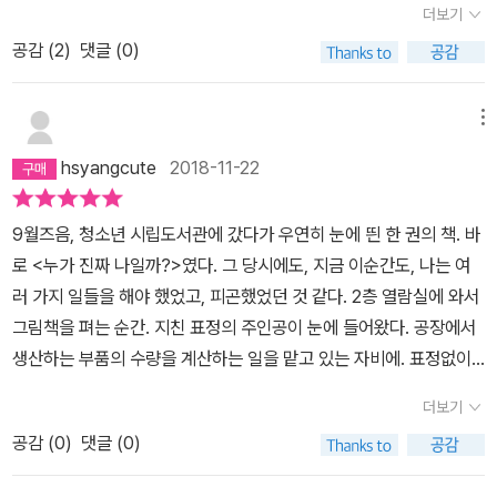
〈구두〉(1967)를 인용하여 탈출구, 현실을 읽는 새로운 열쇠, 그것은
더보기
자각이라고 작가는 암시한다. 자, 이제부터는 여러분이 숨은그림찾기
공감 (
2
)
댓글 (0)
를 할 차례이다. 그림 속에 숨겨져 있는 보물 같은 이야기를 즐겁게 풀
어내기를 바란다.
메뉴
hsyangcute
2018-11-22
9월즈음, 청소년 시립도서관에 갔다가 우연히 눈에 띈 한 권의 책. 바
로 <누가 진짜 나일까?>였다. 그 당시에도, 지금 이순간도, 나는 여
러 가지 일들을 해야 했었고, 피곤했었던 것 같다. 2층 열람실에 와서
그림책을 펴는 순간. 지친 표정의 주인공이 눈에 들어왔다. 공장에서
생산하는 부품의 수량을 계산하는 일을 맡고 있는 자비에. 표정없이
등장하는 인물들의 일하는 모습. 심지어 무슨 부품을 만드는지도 모
더보기
르는 사람들이 다소 황당해 보이기도 했다. 재미없고 지루하지만 계
공감 (
0
)
댓글 (0)
속 반복되는 일상들. 어디선가 본 듯한, 그 생명력 없는 무채색에 가까
운 사람들의 표정. 멈추지 말고 일하기를 원하는 회사의 요구. 그 부당