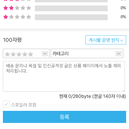
대한 궁금증이 폭발하던 중 작가가 아낌없이 공유했던 자료에 대한
노리타 출판사의 소개를 통해 폭넓게 이해할 수 있었다. 독자 여러분
0%
과 공유하고자 하나 여러분의 자유로운 상상 속에서 만나는 책 읽기
0%
의 즐거움 속에서 각자가 선택해서 참고하기를 바란다. double: 다른
누군가와 똑같이 생긴 사람(옥스퍼드 사전) 이 책의 표지에서 1925
100자평
게시물 운영 원칙
년 아서 라이스가 찍은 버스터 키튼의 사진이 떠오른다. 버스터 키튼
은 흑백 무성영화 시대의 천재적인 감독이자 배우였다. 1924년 제작
카테고리
된 제작 된 영화 '셜록 주니어'에서 키튼은 현실에서는 속수무책 영사
기사로, 꿈속에서는 어떤 상황도 문제없이 헤쳐 나가는 이상 속의 자
신인 탐정으로 가상과 현실을 오고 간다. 가짜는 진짜에 없는 힘, 지
능, 능력 등 무언가를 지니고 있어서 진짜는 가짜의 피해자가 되고, 결
국 자신의 행동과 생각을 통제할 수 있는 능력을 빼앗기며 영화는 끝
현재
0
/280byte (한글 140자 이내)
난다. 특유의 무표정으로 유명했던 그를 바라보고 있노라면 지금의
스포일러 포함
현대 사회에서 살아남으려면 ‘위대한 무표정’이 필요하다는 것을 이
야기하는 듯하다. 또 주인공의 얼굴은 모나리자 절도 사건으로 유명
등록
한 빈센조 페루지아와 겹쳐지기도 한다. 노동: 결과를 달성하기 위한