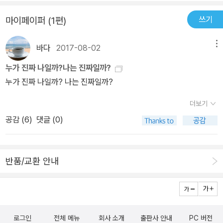
한 요구 속에서도 계속 일을 감당해낸 자비에는 지쳐갔다. 당장 사표
쓰기
마이페이퍼 (1편)
를 내고 싶었던 자비에였지만, 회사를 떠나면 사장이 힘들어하리라는
것을 알기에 꾸역꾸역 더 버티었던 그 모습이 애처롭지만, 공감이 되
바다
2017-08-02
메뉴
는 대목이었다. 힘들다고 일을 안 하게 되면 누군가는 힘들어지거나,
또 일을 안 하고 있는 나를 괜찮다고 말할 수 없는 ‘나’를 잘 안다. 버
누가 진짜 나일까?나는 진짜일까?
겁고 힘든 일상에서 벗어나려는 자비에에게 사장은 복제인간을 만날
누가 진짜 나일까? 나는 진짜일까?
수 있는 미용실을 권한다. 미용실에서 ‘또다른 나’를 대면하고 놀란 자
더보기
비에에게 사장은 아무렇지 않게 또다시 회사에서 반복되는 일상을 강
요한다. 복제인간은 과연 자비에를 행복하게 할 수 있을까? 복제인간
공감 (
6
)
댓글 (0)
은 자비에가 정말 원하는 것을 대신해줄 뿐, 반복되는 일상에서는 벗
어나게 해주지 못한다. 결국 자비에는 그 일상에서 탈출하기 위해 도
망친다. 바다로 도망쳐서 자비에가 찾은 행복은 크레이프를 파는 것.
반품/교환 안내
이건 그림책 속의 인물에만 해당되는 이야기가 아니라, 곧 내 이야기
였다. 하루하루 보내는 것이 물론 의미는 있지만, 내가 생각했던 것보
다 많은 일들을 감당해내고 있는 내가 버겁게 느껴졌다. 내가. 그리고
그 일들이... 어느 누구도 나에게 그 많은 짐을 강요하지도, 원하지도
로그인
전체 메뉴
회사 소개
출판사 안내
PC 버전