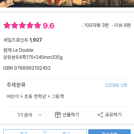
9.6
100자평 3편
리뷰 6편
세일즈포인트
1,927
원제 Le Double
양장본
64쪽
175*245mm
335g
ISBN 9788962192452
주제분류
신간알림 신청
어린이
>
초등 전학년
>
그림책
선물하기
공유하기