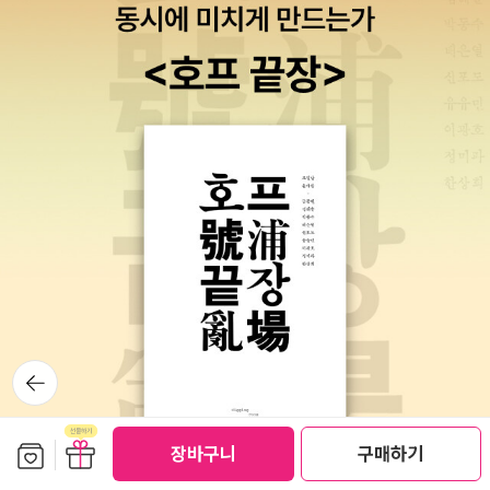
뒤로가
기
보관함담기
선물하기
장바구니
구매하기