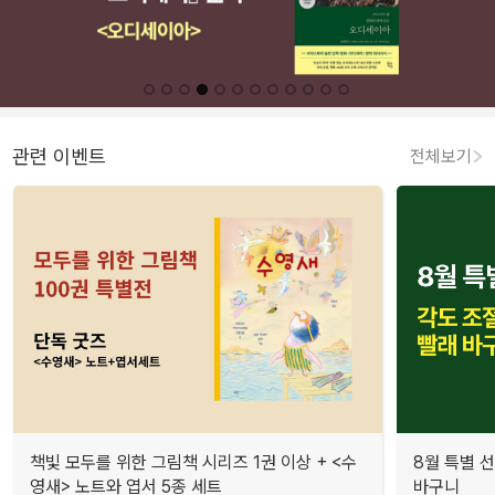
관련 이벤트
전체보기
책빛 모두를 위한 그림책 시리즈 1권 이상 + <수
8월 특별 선
영새> 노트와 엽서 5종 세트
바구니