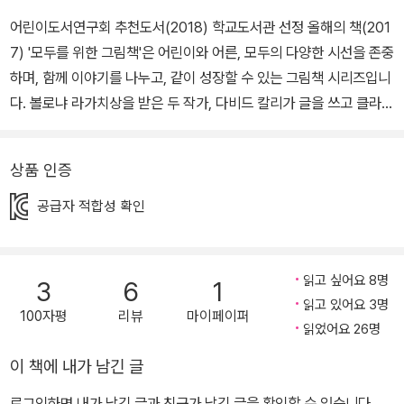
어린이도서연구회 추천도서(2018) 학교도서관 선정 올해의 책(201
7) '모두를 위한 그림책'은 어린이와 어른, 모두의 다양한 시선을 존중
하며, 함께 이야기를 나누고, 같이 성장할 수 있는 그림책 시리즈입니
다. 볼로냐 라가치상을 받은 두 작가, 다비드 칼리가 글을 쓰고 클라우
디아 팔마루치가 그림을 그린 《누가 진짜 나일까?》를 첫 번째 그림책
으로 소개합니다. 큰 공장에서 일하는 자비에는 넘쳐나는 일 때문에
상품 인증
자신의 삶을 돌보지 못하게 됩니다. 그러자 사장은 자비에와 똑같은
복제 인간을 만들어줍니다. 이제 자비에는 청구서 처리도, 물고기에
공급자 적합성 확인
게 밥을 주는 것도, 어머니에게 안부 전화를 하는 것에도 신경 쓰지 않
고 오직 일에만 전념할 수 있게 되었습니다. 자비에는 자신이 종일 일
하는 동안 자신의 삶을 사는 복제 인간으로 인해 훨씬 더 행복해졌을
읽고 싶어요 8명
3
6
1
까요? 혹시 그 사람이 진짜고, 공장에서 기계처럼 일하는 자비에가
읽고 있어요 3명
100자평
리뷰
마이페이퍼
가짜인 건 아닐까요? 사람은 왜 일을 하고, 진정한 노동의 의미와 삶
읽었어요 26명
의 가치는 무엇일까요? 우리의 삶에서 노동의 가치를 찾는 일은 삶의
이 책에 내가 남긴 글
가치를 찾는 일과 같다고 할 만큼 중요합니다. 이 책은 기업의 이윤 추
로그인하면 내가 남긴 글과 친구가 남긴 글을 확인할 수 있습니다.