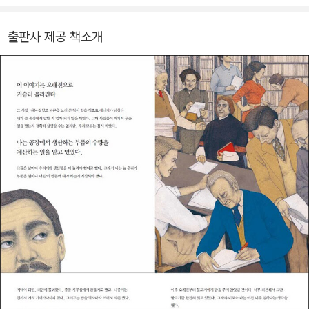
왕국》, 《절대 절대로!》, 《포카와 민 시리즈》, 《내 가발 어디 갔지?》,
《이렇게 말이야》, 《산이 웃었다》 등을 우리말로 옮겼다.
출판사 제공 책소개