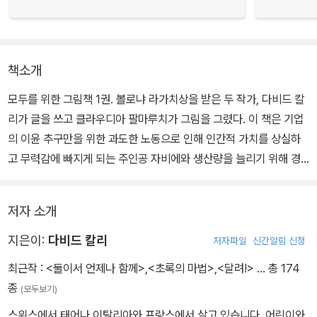
책소개
모두를 위한 그림책 1권. 볼로냐 라가치상을 받은 두 작가, 다비드 칼
리가 글을 쓰고 클라우디아 팔마루치가 그림을 그렸다. 이 책은 기업
의 이윤 추구만을 위한 과도한 노동으로 인해 인간적 가치를 상실하
고 무력감에 빠지게 되는 주인공 자비에와 생산량을 늘리기 위해 경
영자가 마치 조물주라도 되는 것처럼 만들어 낸 복제 인간을 통해 개
인의 자아가 존중받지 못하는 현대 사회에서의 인간 소외를 이야기한
저자 소개
다. 결국 행복한 삶의 가치를 결정하는 것은 자신의 선택이며, 언제나
자신이 삶의 중심이 되어 깨어있어야 한다고 강조한다.
지은이:
다비드 칼리
저자파일
신간알림 신청
최근작 :
<둘이서 언제나 함께>
,
<초록의 마법>
,
<달려!>
… 총 174
큰 공장에서 일하는 자비에는 넘쳐나는 일 때문에 자신의 삶을 돌보
종
(모두보기)
지 못하게 된다. 그러자 사장은 자비에와 똑같은 복제 인간을 만들어
스위스에서 태어나 이탈리아와 프랑스에서 살고 있습니다. 어린이와
준다. 이제 자비에는 청구서 처리도, 물고기에게 밥을 주는 것도, 어머