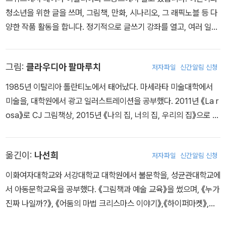
청소년을 위한 글을 쓰며, 그림책, 만화, 시나리오, 그 래픽노블 등 다
니에게 안부 전화를 하는 것에도 신경 쓰지 않고 오직 일에만 전념할
양한 작품 활동을 합니다. 정기적으로 글쓰기 강좌를 열고, 여러 일러
수 있게 되었다. 자비에는 자신이 종일 일하는 동안 자신의 삶을 사는
스트레이션 교육기관에서 강의를 하며 폭넓게 활동하고 있습니다. 2
복제 인간으로 인해 훨씬 더 행복해졌을까? 혹시 그 사람이 진짜고,
005년 바오바브상, 2006년 볼로냐 라가치 스페셜상 등 많은 상을
공장에서 기계처럼 일하는 자비에가 가짜인 건 아닐까?
그림:
클라우디아 팔마루치
저자파일
신간알림 신청
받았습니다. 기발한 상상력과 재치로 사랑받는 세계적인 작가로, 그
의 책들은 30개가 넘는 언어로 번역되었습니다. 우리나라에 소개된
1985년 이탈리아 톨란티노에서 태어났다. 마세라타 미술대학에서
그림책으로 는 『나는 기다립니다』, 『피아노 치기는 지겨워』, 『완두』,
미술을, 대학원에서 광고 일러스트레이션을 공부했다. 2011년 《La r
『내 안에 공룡이 있어요!』, 『나의 작은 아빠』, 『작가』, 『끝까지 제대
osa》로 CJ 그림책상, 2015년 《나의 집, 너의 집, 우리의 집》으로 볼
로』, 『난 커서 어른이 되면 말이야』, 『아무것도 하고 싶지 않은 곰』,
로냐 라가치상 오페라 프리마 부문 스페셜 맨션, 2020년 《마리 퀴
『누구 잘못일까?』, 『저기요, 이제 그만해요!』, 『작아지고 작아져서』,
리》로 볼로냐 라가치상 논픽션 부문 대상을 받았으며, 2023년 《어둠
『레오폴다?』 등이 있습니다.
옮긴이:
나선희
저자파일
신간알림 신청
의 마법 크리스마스 이야기》로 프레미오 안데르센상 최고의 일러스
트레이터에 선정되었다. 우리나라에서 출간된 작품으로는 《누가 진
이화여자대학교와 서강대학교 대학원에서 불문학을, 성균관대학교에
짜 나일까?》, 《어둠의 마법 크리스마스 이야기》, 《그림자의 섬》, 《마
서 아동문학교육을 공부했다. 《그림책과 예술 교육》을 썼으며, 《누가
리 퀴리》, 《나의 집, 너의 집, 우리의 집》 등이 있다.
진짜 나일까?》, 《어둠의 마법 크리스마스 이야기》,《하이퍼마켓》,
《어느 사랑 이야기》, 《네 칸 고전 문학집》, 《빨리 빨리 빨리!》, 《나의