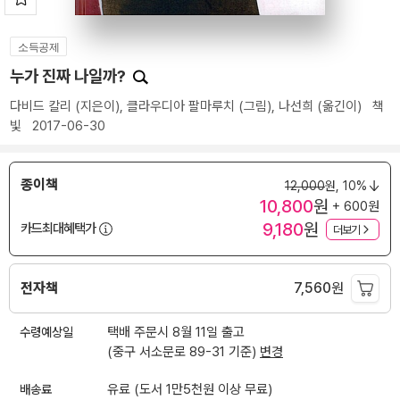
소득공제
누가 진짜 나일까?
다비드 칼리
(지은이),
클라우디아 팔마루치
(그림),
나선희
(옮긴이)
책
빛
2017-06-30
종이책
12,000
원,
10%
10,800
원
+ 600원
9,180
원
카드최대혜택가
더보기
전자책
7,560
원
수령예상일
택배 주문시 8월 11일 출고
(중구 서소문로 89-31 기준)
변경
배송료
유료 (도서 1만5천원 이상 무료)