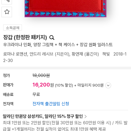
소득공제
장갑 (한정판 패키지)
우크라이나 민화, 양장 그림책 + 책 케이스 + 장갑 원화 일러스트
로마나 로맨션
,
안드리 레시브
(지은이),
황연재
(옮긴이)
책빛
2018-1
2-30
정가
18,000원
16,200
판매가
원
(10% 할인) +
마일리지 900원
배송료
무료
전자책
전자책 출간알림 신청
알라딘 만권당 삼성카드, 알라딘 15% 청구 할인
최대 1만원 또는 2만원 할인(전월 30만원 또는 60만원 이용 시) / 카드 발
급월 +1개월까지는 전월 실적이 없어도 최대 1만원 혜택 제공