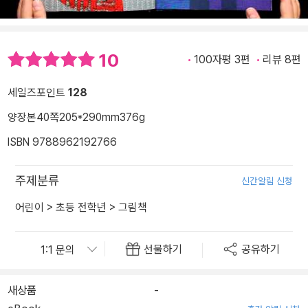
10
100자평 3편
리뷰 8편
세일즈포인트
128
양장본
40쪽
205*290mm
376g
ISBN 9788962192766
주제분류
신간알림 신청
어린이
>
초등 전학년
>
그림책
선물하기
공유하기
새상품
-