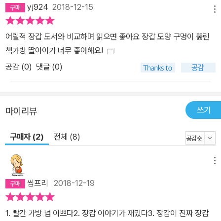
yj924
2018-12-15
를 갸웃거렸다. 하지만 두 작가는 포기하지 않고 저축해놓은 돈을 털
메뉴
어 100권의 책을 인쇄하고, 빨간 펠트 천에 장갑 모양의 구멍을 낸 책
어릴적 장갑 도서와 비교하며 읽으면 좋아요 장갑 모양 구멍이 뚫린
케이스에 넣었다. 그리고 인터넷을 이용하여 책을 알렸다. 독자들의
책가방 딸아이가 너무 좋아해요!
반응은 뜨거웠다. 그 후 구매할 준비가 된 소비자가 상당히 많다는 것
공감 (
0
)
댓글 (0)
을 알게 된 출판사로부터 다시 연락이 왔다. 《장갑》은 출시된 후 BIB
(브라티슬라바 일러스트레이션 비엔날레) 특별상과 2년 연속 화이트
레이븐스 목록에 오르는 등 국제 대회에서 수많은 상을 받았다. 실제
부부인 두 작가는 아트 스튜디오 아그라프카(Agrafka)를 만들어 다
쓰기
마이리뷰
양한 프로젝트를 공동으로 작업하며 책을 만드는 일을 예술의 한 형
구매자 (2)
전체 (8)
태로 끌어올렸다는 평가를 받는다. 출시되는 작품마다 주목받으며,
세 번이나 라가치상을 받는 등 세계 시장에서 인정을 받고 있다. 또한
우크라이나어와 영어, 이중 언어로 제작해 세계 시장에 우크라이나
메뉴
그림책을 알리는 데도 큰 역할을 하고 있다.
씸프리
2018-12-19
1. 빨간 가방 넘 이쁘다2. 장갑 이야기가 재밌다3. 장갑이 진짜 장갑