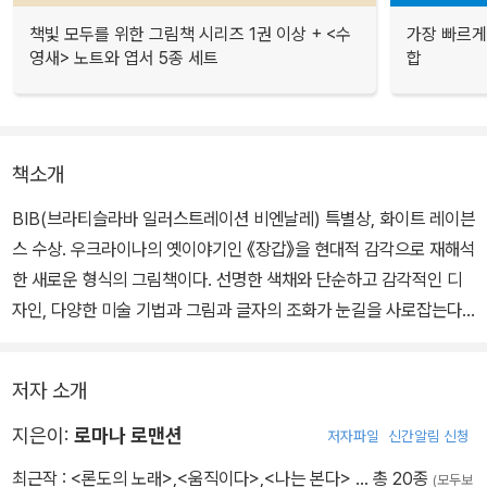
책빛 모두를 위한 그림책 시리즈 1권 이상 + <수
가장 빠르게
영새> 노트와 엽서 5종 세트
합
책소개
BIB(브라티슬라바 일러스트레이션 비엔날레) 특별상, 화이트 레이븐
스 수상. 우크라이나의 옛이야기인 《장갑》을 현대적 감각으로 재해석
한 새로운 형식의 그림책이다. 선명한 색채와 단순하고 감각적인 디
자인, 다양한 미술 기법과 그림과 글자의 조화가 눈길을 사로잡는다.
콜라주 기법으로 실제 장갑을 사용하고, 종이를 오려내 작가의 털 스
저자 소개
웨터로 표현한 동물들은 따뜻하고 생동감이 넘친다. 여러 가지 다양
한 시도를 볼 수 있는 즐거움을 주는 그림책으로 책 속에 잘라서 사용
지은이:
로마나 로맨션
저자파일
신간알림 신청
할 수 있게 대형 장갑 아파트 안내도가 들어 있다.
최근작 :
<론도의 노래>
,
<움직이다>
,
<나는 본다>
… 총 20종
(모두보