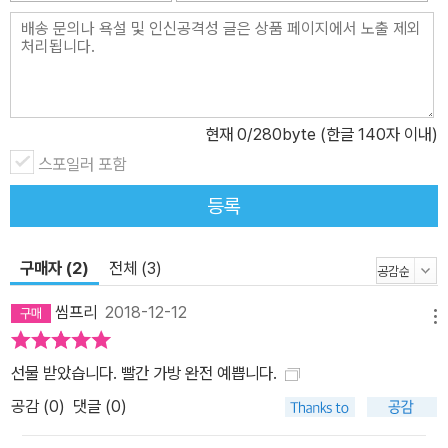
까? 작가는 동물들로 꽉 찬 장갑을 ‘장갑 아파트’로 부르며, 세밀한 장
갑 아파트 안내도를 그림으로 보여준다. 장갑 아파트 안내도를 보면
장갑의 내부를 7개의 집으로 나누어 1호 찍찍 생쥐부터 7호 느릿느
릿 곰까지 각각의 집을 배정해 놓았다. 1층에는 개구리와 곰, 쥐가 살
현재
0
/280byte (한글 140자 이내)
고, 2층에는 토끼와 여우, 늑대, 멧돼지가 살고 있다. 장갑 아파트는
스포일러 포함
많은 동물들로 복작복작해졌지만, 동물들은 각자 개성대로 꾸며놓은
공간에서 편안해 보인다. 하나의 문으로 들어가 여러 개의 집으로 나
등록
누어진 장갑 아파트는 지금의 아파트와도 닮았다. 아파트라는 주거
환경에서 사람들은 같은 문으로 들어가지만 서로 모르는 사람처럼 살
구매자 (2)
전체 (3)
고 있다. 더불어 살아가는 따뜻함이 가득한 장갑 아파트는 우리에게
서로에 대한 이해와 존중을 일깨우며, 서로 온기를 나누며 사는 따뜻
씸프리
2018-12-12
메뉴
한 세상을 꿈꾸게 한다. 수작업으로 만든 특별한 그림책 《장갑》 우크
라이나에서 태어나고 자란 두 작가는 어린 시절부터 늘 들어오던 익
선물 받았습니다. 빨간 가방 완전 예쁩니다.
숙한 동화를 새로운 시각적 해석과 다른 방식으로 설명하기로 결정하
공감 (
0
)
댓글 (0)
고, 수작업으로 그림책을 만들어 우크라이나의 출판사들에 보냈다.
하지만 기존의 책과는 다른 새로운 그림책의 등장에 출판사들은 고개