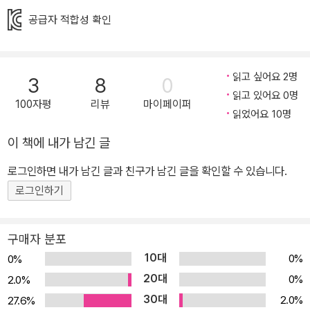
프가 익숙한 동화를 다양한 미술 기법과 장르를 결합한 새로운 디자
공급자 적합성 확인
인의 그림책으로 선보인다. 선명한 색채와 단순하고 감각적인 디자
인, 다양한 미술 기법과 그림과 글자의 조화가 눈길을 사로잡는다. 콜
라주 기법으로 실제 장갑을 사용하고, 종이를 오려내 작가의 털 스웨
읽고 싶어요 2명
3
8
0
터로 표현한 동물들은 따뜻하고 생동감이 넘친다. 여러 가지 다양한
읽고 있어요 0명
100자평
리뷰
마이페이퍼
시도를 볼 수 있는 즐거움을 주는 그림책으로 책 속에 잘라서 사용할
읽었어요 10명
수 있게 대형 장갑 아파트 안내도가 들어 있다. 동물들이 다 들어가도
이 책에 내가 남긴 글
모양이 변하지 않는 장갑이라고? 할아버지가 숲속에 장갑을 떨어뜨
로그인하면 내가 남긴 글과 친구가 남긴 글을 확인할 수 있습니다.
리고 간다. 그런데 벙어리장갑이 아닌 줄무늬 손가락장갑이다. 장갑
로그인하기
에 동물들이 차례로 들어간다. 처음에는 생쥐가 들어가고, 개구리가
들어가고, 이어서 토끼, 여우, 늑대가 들어간다. 불쑥 나타난 멧돼지도
들어가고, 커다란 곰까지 들어가게 해달라고 조른다. 동물들을 좁은
구매자 분포
공간이지만 기꺼이 자리를 내어준다. 동물들이 차례로 들어갈 때마다
10대
0%
0%
장갑에는 창문이 생기고, 밤이 되면 불도 켜지지만 장갑은 모양은 변
20대
0%
2.0%
하지 않고 그대로다. 과연 어떻게 된 것일까? 여러 가지 다양한 시도
30대
2.0%
27.6%
를 볼 수 있는 감각적인 그림책 《장갑 겨울 한정 패키지》 1. 대형 장갑