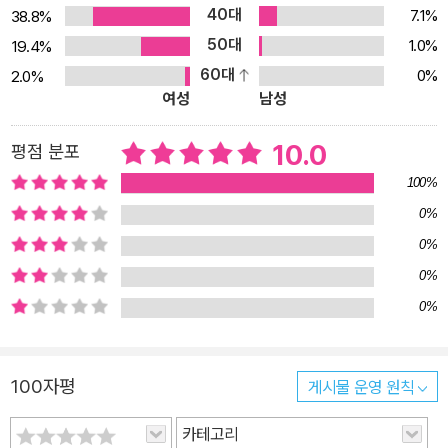
40대
7.1%
38.8%
아파트 안내도- 책 속에 잘라서 사용할 수 있게 들어 있다. 2. 책 케이
50대
1.0%
19.4%
스- 장갑에 동물들이 들어간 것처럼 책도 따뜻한 책 케이스에 들어가
60대
0%
2.0%
는 의미를 담았다. 작가가 수작업으로 만든 펠트 천에 장갑 모양의 구
여성
남성
멍을 낸 최초의 디자인을 그대로 살렸다. 인체에 무해한 최고급 친환
경 펠트 천을 사용하고, 들고 다닐 수 있도록 손잡이를 달았다. 3.장갑
10.0
평점 분포
원화 일러스트 세트(8장) -비슷하지만 다른 8장의 장갑 일러스트가
100%
들어 있다. 각각의 장갑을 보고 어떤 동물이 들어갔는지 맞춰보는 놀
0%
이를 하거나, 새로운 이야기를 꾸며 보는 등 다양한 독후 활동으로 확
0%
장할 수 있다. *《장갑》 겨울 한정 패키지 [내용: 양장 그림책, 책 케이
스(책가방), 장갑 원화 일러스트 세트(8장)]는 한정판으로 독자와 만
0%
난다. 복작복작 따뜻하고 행복한 장갑 아파트 전통적인 동화를 현대
0%
적 감각으로 새롭게 보여주는 두 작가의 도전과 실험은 독자를 무궁
무진한 상상의 세계로 초대한다. 할아버지가 떨어뜨리고 간 장갑에
100자평
게시물 운영 원칙
동물들이 차례로 들어간다. 동물들이 차례로 장갑 안에 들어갈 때마
다 창문이 생기고 밤이 되면 창문에 불도 켜진다. 그런데 동물들이 다
카테고리
들어가도 장갑은 모양이 변하지 않고 그대로다. 과연 어떻게 된 것일