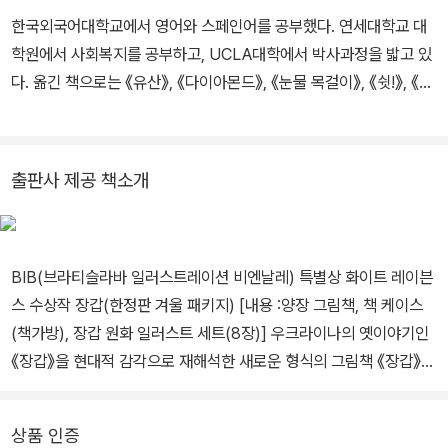
한국외국어대학교에서 영어와 스페인어를 공부했다. 연세대학교 대
학원에서 사회복지를 공부하고, UCLA대학에서 박사과정을 밟고 있
다. 옮긴 책으로는 《유산》, 《다이아몬드》, 《눈물 목걸이》, 《쉿!》, 《이
동》, 《작은 별》, 《아빠한테 물어보렴》, 《낙서가 지우개를 만났을 때》,
《우리 할머니는 기저귀를 차요》, 《자유의 여신상의 오른발》, 《난 고
양이가 싫어요!(러브 스토리)》, 《집으로 돌아가는 길》, 《쥐와 다람쥐
출판사 제공 책소개
의 이야기》, 《포르투나토 씨》, 《장갑》, 《킹쿠》 등이 있다.
BIB(브라티슬라바 일러스트레이션 비엔날레) 특별상 화이트 레이븐
스 수상작 장갑(한정판 겨울 패키지) [내용 :양장 그림책, 책 케이스
(책가방), 장갑 원화 일러스트 세트(8장)] 우크라이나의 옛이야기인
《장갑》을 현대적 감각으로 재해석한 새로운 형식의 그림책 《장갑》은
우크라이나의 옛이야기를 그림책으로 만든 러시아의 에우게니 M. 라
쵸프 의 작품으로 우리에게 잘 알려졌다. 실험과 도전을 이어가는 예
상품 인증
술가의 길을 함께 걷는 우크라이나의 로마나 로마니신과 안드리 레시