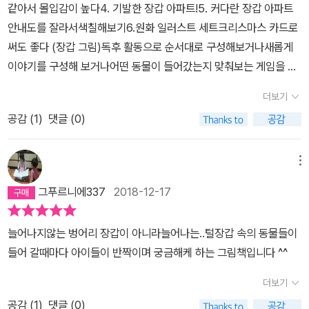
같아서 몰입감이 높다4. 기발한 장갑 아파트!5. 커다란 장갑 아파트
안내도를 잘라서색칠해보기6.원화 일러스트 세트크리스마스 카드로
써도 좋다 (장갑 그림)독후 활동으로 순서대로 구성해보거나새롭게
이야기를 구성해 보거나어떤 동물이 들어갔는지 맞춰보는 게임을 하
거나7. 장갑 모양을 그려나만의 장갑 아파트를 만들어 보자새로운 동
더보기
물들을 등장 시켜도 좋다
공감 (
1
)
댓글 (0)
메뉴
그푸르니에337
2018-12-17
늘어나지않는 벙어리 장갑이 아니라늘어나는..털장갑 속의 동물들이
들어 갈때마다 아이들이 반짝이며 궁금해케 하는 그림책입니다 ^^
더보기
공감 (
1
)
댓글 (0)