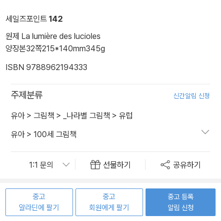
세일즈포인트
142
원제 La lumière des lucioles
양장본
32쪽
215*140mm
345g
ISBN 9788962194333
주제분류
신간알림 신청
유아
>
그림책
>
_나라별 그림책
>
유럽
유아
>
100세 그림책
선물하기
공유하기
중고
중고
중고 등록
알라딘에 팔기
회원에게 팔기
알림 신청