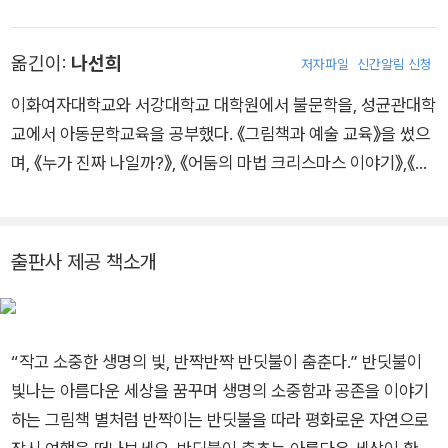
o)와 함께 ‘tak’이라는 이름으로 활동하며 영상과 음악을 접목한
콘서트를 열고 있다. 《반짝반짝 반딧불이 춤춘다》가 우리나라에
옮긴이:
나선희
저자파일
신간알림 신청
처음 소개되는 그림책이다.
이화여자대학교와 서강대학교 대학원에서 불문학을, 성균관대학
교에서 아동문학교육을 공부했다. 《그림책과 예술 교육》을 썼으
며, 《누가 진짜 나일까?》, 《어둠의 마법 크리스마스 이야기》,《하
이퍼마켓》, 《어느 사랑 이야기》, 《네 칸 고전 문학집》, 《빨리 빨리
빨리!》, 《나의 왕국》, 《절대 절대로!》, 《포카와 민 시리즈》, 《내 가
발 어디 갔지?》, 《이렇게 말이야》, 《산이 웃었다》 등을 우리말로
출판사 제공 책소개
옮겼다.
“작고 소중한 생명의 빛, 반짝반짝 반딧불이 춤춘다.” 반딧불이
빛나는 아름다운 세상을 꿈꾸며 생명의 소중함과 공존을 이야기
하는 그림책 별처럼 반짝이는 반딧불을 따라 평화로운 자연으로