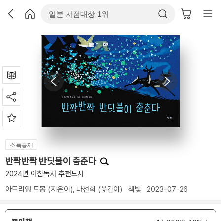
소득공제
반짝반짝 반딧불이 춤춘다
2024년 아침독서 추천도서
아드리앵 드몽
(지은이),
나선희
(옮긴이)
책빛
2023-07-26