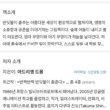
책소개
반딧불이 춤추는 아름다운 세상이 환상적으로 펼쳐지며, 생명의
소중함과 공존을 이야기하는 그림책이다. 숲에 어둠이 내리고 별
이 떠오른다. 엄마 부엉이와 아기 부엉이가 하늘을 날아간다. 저
아래 풀숲에서 신비한 빛이 깜박인다. 스스로 빛을 내 짝을 찾는
반딧불이다.
저자 소개
반딧불이의 사랑의 춤은 세상을 아름답게 밝히고, 동물들도, 사람
지은이:
아드리앵 드몽
들도 모두 소중한 생명을 반기고 응원한다. 프랑스의 아드리앵 드
저자파일
신간알림 신청
몽 작가는 환상적인 콜라주 기법으로 반딧불이의 마법을 그리며,
최근작 :
<반짝반짝 반딧불이 춤춘다>
… 총 4종
(모두보기)
함께 공존하며 살아가는 인류의 희망찬 미래를 꿈꾸게 한다.
1986년 프랑스 빌뇌브쉬르로트에서 태어났다. 2005년 앙굴렘
애니메이션 학교를 졸업하고, 작가, 일러스트레이터, 만화가, 비
주얼 아티스트로 활동한다. 음악가 다쿠마 신도(Takuma Shind