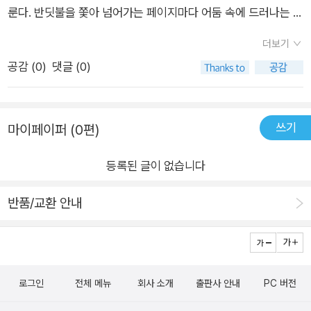
룬다. 반딧불을 쫓아 넘어가는 페이지마다 어둠 속에 드러나는 다
양한 실루엣에 시선이 머물며, 짧지만 여운이 있는 주인공들의 대
더보기
화는 깊은 울림을 준다. 우리는 반딧불이처럼 빛을 낼 수는 없
공감 (
0
)
댓글 (0)
지만, 스스로에게 그리고 누군가에게 가장 빛나는, 희망을 주는
존재가 될 수 있다. 반딧불이 가장 어두운 곳에서 밝은 빛을 내듯,
우리도 외롭고 힘든 곳에서 더 큰 빛을 낼 수 있는 존재가 아닐
쓰기
마이페이퍼 (0편)
까… 매일 밤마다 우리 아이들에게 이야기해 주면 좋을 것 같
다. “엄마 눈에는 네가 세상에서 가장 빛나는 존재란다!”#책빛
등록된 글이 없습니다
반품/교환 안내
로그인
전체 메뉴
회사 소개
출판사 안내
PC 버전