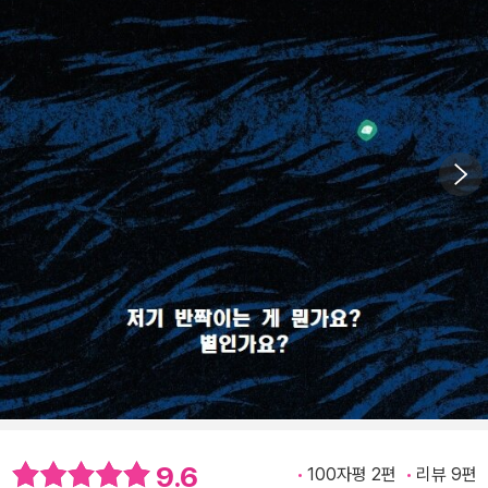
9.6
100자평 2편
리뷰 9편