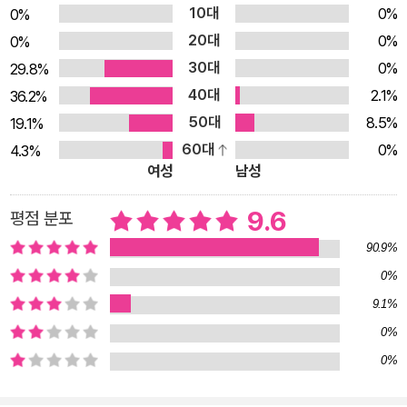
10대
0%
0%
고 사라지는 새벽까지의 마법 같은 시간이 담겼으며, 짝을 찾기
20대
0%
위해 빛을 내는 반딧불이의 생태를 자연스럽게 만날 수 있습니다.
0%
30대
프랑스의 아드리앵 드몽 작가는 신비로운 콜라주 기법에 지구에
0%
29.8%
사는 모두가 생명을 소중히 여기고, 지키는 모습을 따뜻하게 담아
40대
2.1%
36.2%
함께 공존하며 살아가는 인류의 희망찬 미래를 꿈꾸게 합니다. 숲
50대
8.5%
19.1%
에 어둠이 찾아들고 하늘에 별빛이 반짝이기 시작하면, 낮에 활동
60대
0%
4.3%
여성
남성
하는 동물들은 깊은 잠에 빠지고 밤에 활동하는 동물들은 보금자
리에서 나옵니다. 잠에서 깨어난 엄마 부엉이와 아기 부엉이도 조
9.6
평점 분포
용히 날갯짓을 시작합니다. 저 멀리 풀숲에서 신비한 빛이 깜박입
90.9%
니다. 아기 부엉이가 무슨 빛인지 궁금해하자, 엄마 부엉이는 반
0%
딧불이가 짝을 찾으려고 빛을 내는 것이라고 이야기해 줍니다. 수
많은 반딧불이가 신비한 빛으로 세상을 바꾸는 황홀한 모습을 보
9.1%
며 숲 속 동물들도 기뻐하고, 세상 사람들 모두 하나 둘 불을 끄고
0%
작은 생명을 응원합니다. 아드리앵 드몽 작가가 환상적인 콜라주
0%
기법으로 작은 생명과의 공생을 다시 시작하기 위해 만든 그림책