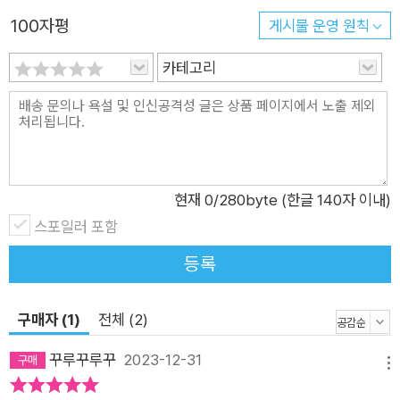
반딧불이의 마법이 보여주는 시적 혁명이자, 인간의 프로메테우
100자평
게시물 운영 원칙
스적 욕망에 대한 반성의 작품 아드리앵 드몽 작가는 황갈색 올빼
미 두 마리가 사는 시골집에서 반딧불을 보게 됩니다. 반딧불이의
카테고리
신비한 빛에 매료된 작가는 오래된 검은 판지를 오려 빛과 어둠을
찾고, 파랑과 회색 종이로 해가 지고 난 어스름한 여름밤의 고요
와 어린 시절의 언덕을 만들고, 흰 종이를 오려 낸 작은 점에 반딧
불이의 영혼과 생명력을 담았습니다. 심연의 음표와 연결된 빛을
따라 조각의 형태로 오려가며 이미지를 만들어 가는 독특한 콜라
현재
0
/280byte (한글 140자 이내)
주 기법은 태양과 비를 견뎌낸 시간이 쌓인 종이를 수집하고 재탄
스포일러 포함
생시키는 작가의 오랜 습관으로부터 만들어졌습니다. 비주얼 아
등록
티스트로도 활동하는 작가는 음악가 다쿠마 신도와 함께 영상과
음악을 접목한 아름다운 무대를 만듭니다. 아드리앵 드몽 작가의
환상적인 그림과 다쿠마 신도의 신비로운 선율이 어우러지며 우
구매자 (1)
전체 (2)
리 모두가 꿈꾸는 마법 같은 세계로 초대합니다.(소개 동영상 참
꾸루꾸루꾸
2023-12-31
조) ‘가난한 자의 빛’ 또는 ‘목자의 빛’이라고 불리는 반딧불은 모
메뉴
두에게 기쁨과 행복을 가져다줍니다. 반딧불이가 빛을 내는 이유