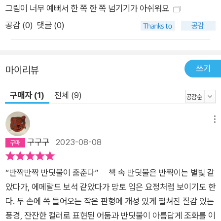
그림이 너무 예뻐서 한 쪽 한 쪽 넘기기가 아쉬워요
는 포식자로부터 자신을 보호하고, 짝을 찾기 위해서입니다. 날개
가 퇴화된 암컷이 빛을 내면, 수컷은 더 밝은 빛을 내며 날아 깜박
공감 (
0
)
댓글 (0)
임으로 같은 종의 짝을 갑니다. 반딧불이는 옛날에는 흔하게 볼
수 있었던 곤충이었지만, 산업혁명 이후 도시의 빛과 공해, 수질
오염, 제초제의 사용 등으로 개체수가 많이 줄어 좀처럼 보기 힘
쓰기
마이리뷰
든 희귀한 존재가 되었습니다. 아드리앵 드몽 작가는 이렇게 이야
구매자 (1)
전체 (9)
기합니다. ‘나는 작은 생명체와의 공생을 다시 시작하기 위해 이
책을 만들었습니다. 사나운 빛이 지배하는 지구에 고요한 어둠이
메뉴
찾아오는 태고의 밤, 반딧불이의 매혹적인 빛은 인류의 새벽과 연
결됩니다. 지구에서 곧 사라질지도 모르는 작은 생명의 마법이 보
구구구
2023-08-08
여주는 시적 혁명이자 인간의 프로메테우스적 욕망에 대한 반성
의 작품이기도 합니다.’
“반짝반짝 반딧불이 춤춘다” 책 속 반딧불은 반짝이는 별빛 같
았다가, 에메랄드 보석 같았다가 망토 입은 요정처럼 보이기도 한
다. 두 손에 쏙 들어오는 작은 판형에 개성 있게 펼쳐진 질감 있는
풍경, 잔잔한 컬러로 표현된 어둠과 반딧불이 아름답게 조화를 이