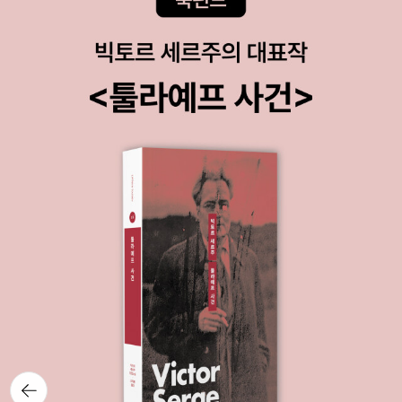
뒤로가
기