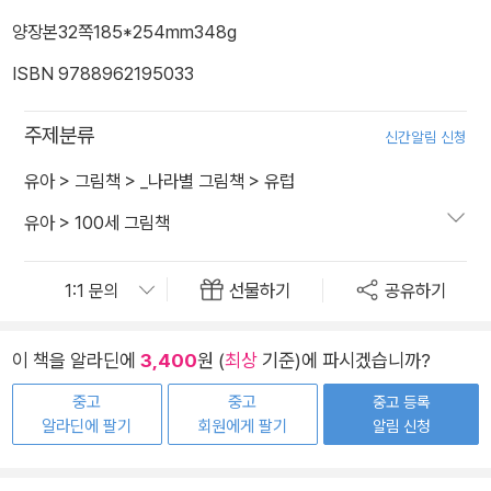
양장본
32쪽
185*254mm
348g
ISBN 9788962195033
주제분류
신간알림 신청
유아
>
그림책
>
_나라별 그림책
>
유럽
유아
>
100세 그림책
선물하기
공유하기
이 책을 알라딘에
3,400
원 (
최상
기준)에 파시겠습니까?
중고
중고
중고 등록
알라딘에 팔기
회원에게 팔기
알림 신청