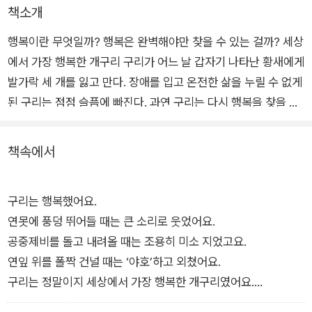
책소개
행복이란 무엇일까? 행복은 완벽해야만 찾을 수 있는 걸까? 세상
에서 가장 행복한 개구리 구리가 어느 날 갑자기 나타난 황새에게
발가락 세 개를 잃고 만다. 장애를 입고 온전한 삶을 누릴 수 없게
된 구리는 점점 슬픔에 빠진다. 과연 구리는 다시 행복을 찾을 수
있을까? 작가 베르너 홀츠바르트의 재치 있는 이야기와 에밀리
오 우르베루아가 작가의 명쾌한 그림이 어린 독자들의 마음을 사
책속에서
로잡는다. 삶의 변화와 상실 속에서 행복을 찾아가는 구리의 모습
이 유쾌하게 그려지며, 다시 힘차게 뛰어볼 때 진정한 행복을 만
구리는 행복했어요.
나게 될 거라고 이야기한다.
연못에 풍덩 뛰어들 때는 큰 소리로 웃었어요.
공중제비를 돌고 내려올 때는 조용히 미소 지었고요.
연잎 위를 폴짝 건널 때는 ‘야호’하고 외쳤어요.
구리는 정말이지 세상에서 가장 행복한 개구리였어요.
어느 날 아침 황새와 마주치기 전까지는요.