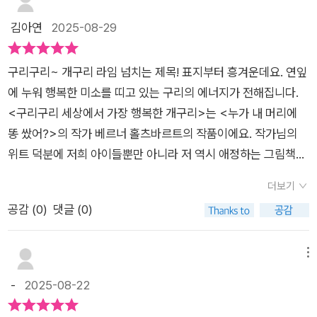
만들었다.하지만 위기의 순간에 일어난 실수는 전화위복의 결과
김아연
2025-08-29
를 만들고구리구리가 다시 공중제비를 돌 수 있는 기쁨을 누리게
한다. 구리구리가 발가락 세 개를 잃었을 땐 다시는 행복을 누릴
구리구리~ 개구리 라임 넘치는 제목! 표지부터 흥겨운데요. 연잎
수 없다고 생각했지만 그 불행의 지점을 다시 만났을 때 예기치
에 누워 행복한 미소를 띠고 있는 구리의 에너지가 전해집니다.
못했던 결과가 나타나고그 결과로 말미암아 새로운 행복을 발견
<구리구리 세상에서 가장 행복한 개구리>는 <누가 내 머리에
하게 되는 것이 좋았다. <누가 내 머리에 똥 쌌어?>를 쓴 에밀
똥 쌌어?>의 작가 베르너 홀츠바르트의 작품이에요. 작가님의
리오 우르베루아 작가의 유쾌함을 가득 품은<구리구리 세상에서
위트 덕분에 저희 아이들뿐만 아니라 저 역시 애정하는 그림책이
제일 행복한 개구리>는 절망 속에서도 다시 행복해질 수 있다는
되었답니다. 이번에 나온 그림책 역시 특유의 유머감각으로 독자
희망과 기대를 우리에게 보여주고 있다.그리고 그런 구리구리를
더보기
에게 구리가 가진 행복감을 그대로 전하고 있더라고요. 베르너
지지하며 응원해 주는 구리구리의 친구들의 우정도 보여 준다.
공감 (
0
)
댓글 (0)
홀츠바르트 작가님은 이 그림책을 통해 행복은 잃어버린 것이 아
‘완벽해야만 행복할까?’이 질문에 자신있게 대답할 수 없다면구
닌 내가 가지고 있는 것에서 오는 것임을행복은 완전한 모양을 하
리구리를 꼭 만나보시길......
고 있는 것이 아닌 불완전에도 깃들어 있음을 얘기해주고 있어요.
메뉴
연잎 위를 폴짝, 공중제비로 휙휙! 뛰어다니는 행복한 구리!“황
-
2025-08-22
새는 구리의 발가락 세 개를 덥석 먹어 치웠어요.”둘째랑 이 문장