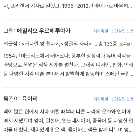
사, 프리랜서 기자로 일했고, 1995~2012년 바이마르 바우하우
스 대학교에서 시각 커뮤니케이션 교수로 재직했다. 1989년 첫
그림책 《누가 내 머리에 똥 쌌어?》로 국제적으로 이름을 알렸다.
그림:
에밀리오 우르베루아가
저자파일
신간알림 신청
우리나라에 소개된 작품으로는 《누가 내 머리에 똥 쌌어?》, 《쇠
똥구리의 행복》, 《너와 함께 있을게》 등이 있다.
최근작 :
<커다란 양 힐다>
,
<정글의 사라>
… 총 133종
(모두보기)
1954년 마드리드에서 태어났다. 풍부한 상상력과 유머 감각을
바탕으로 폭넓은 작품 세계를 펼친다. 그래픽 디자인, 판화, 인쇄
등 다양한 시각 예술 분야에서 활발하게 활동하며 스페인 국립 일
러스트레이션상을 수상했다. 우리나라에 소개된 작품으로는 《커
다란 양 힐다》, 《엉덩이 책》, 《세포가 뭐예요?》, 《이상한 신입생
옮긴이:
육아리
저자파일
신간알림 신청
윌슨과 나쁜 손 사건》 등이 있다.
책이 많은 집에서 자라 어릴 때부터 다른 나라의 문화와 언어에
빠져 지냈으며 영어, 일본어, 인도네시아어, 중국어 등 다양한 언
어를 배웠다. 재미있게 읽은 책, 좋아하는 책을 함께 나누며 영어
와 일본어 번역가로 일한다. 옮긴 책으로는 『구리구리-세상에서