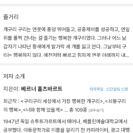
-본문 중에서
줄거리
개구리 구리는 연못에 풍덩 뛰어들고, 공중제비를 성공하고, 연잎
위를 폴짝 건너는 걸 즐기는 행복한 개구리였다. 그러나 어느 날
갑자기 나타난 황새에게 발가락 세 개를 잃고 만다. 그날부터 구
리는 행복하지 않다. 예전처럼 빠르고 힘차게 연못 아래까지 내려
갈 수 없고, 공중제비도 어쩌다 가끔씩만 성공했다. 커다란 연잎
위를 힘차게 뛰었지만, 자꾸만 발을 헛디뎌 빠지기 일쑤다. 하루
저자 소개
하루 시간이 지날수록 구리는 점점 더 슬퍼진다. 그러던 어느 날,
지은이:
베르너 홀츠바르트
구리는 또다시 황새와 맞닥뜨리게 된다. 과연 구리는 황새에게서
저자파일
신간알림 신청
벗어날 수 있을까?
최근작 :
<구리구리 세상에서 가장 행복한 개구리>
,
<쇠똥구리
의 행복>
,
<너와 함께 있을게>
… 총 109종
(모두보기)
1947년 독일 슈투트가르트에서 태어나, 베를린예술대학교에서
공부했다. 아동문학가로 이름을 알리기 전 카피라이터, 광고 대행