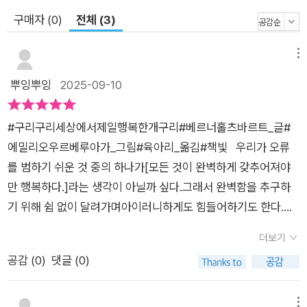
구매자 (0)
전체 (3)
메뉴
뿌잉뿌잉
2025-09-10
#구리구리세상에서제일행복한개구리#베르너홀츠바르트_글#
에밀리오우르베루아가_그림#육아리_옮김#책빛 우리가 오류
를 범하기 쉬운 것 중의 하나가[모든 것이 완벽하게 갖추어져야
만 행복하다.]라는 생각이 아닐까 싶다.그래서 완벽함을 추구하
기 위해 쉼 없이 달려가며아이러니하게도 힘들어하기도 한다.<
구리구리 세상에서 제일 행복한 개구리>는 ‘이런 생각들을 바꿔
더보기
보는 건 어때?’라고 말을 걸어오는 책이다. 어느 날, 모든 게 완
공감 (
0
)
댓글 (0)
벽했던 구리구리에게 생긴 결핍은구리구리의 행복했던 모든 생
활에 걸림돌이 되었다.그로 인해 구리구리의 삶은 점점 더 슬프고
불행했으며자신있게 돌던 공중제비도 도전하기조차 겁이 나게
메뉴