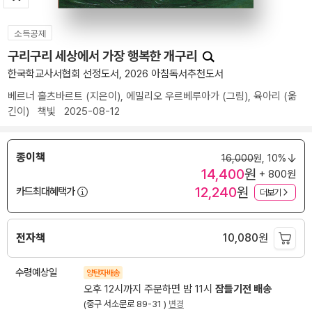
소득공제
구리구리 세상에서 가장 행복한 개구리
한국학교사서협회 선정도서, 2026 아침독서추천도서
베르너 홀츠바르트
(지은이),
에밀리오 우르베루아가
(그림),
육아리
(옮
긴이)
책빛
2025-08-12
종이책
16,000
원,
10%
14,400
원
+ 800원
12,240
원
카드최대혜택가
더보기
전자책
10,080
원
수령예상일
양탄자배송
오후 12시까지 주문하면 밤 11시
잠들기전 배송
(중구 서소문로 89-31 )
변경