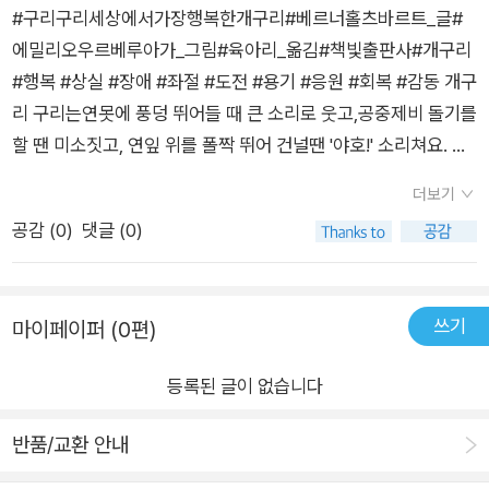
을 읽고 헉! 하는 소리와 함께 정지화면이 이어졌답니다~ 뒷내용
#구리구리세상에서가장행복한개구리#베르너홀츠바르트_글#
이 너무 궁금하지만 선뜻 넘길 수 없는 그 기분을 아시나요? “그
에밀리오우르베루아가_그림#육아리_옮김#책빛출판사#개구리
날부터 구리는 행복하지 않았어요.” 잃어버려서 불완전한 신체의
#행복 #상실 #장애 #좌절 #도전 #용기 #응원 #회복 #감동 개구
일부잃어버린 발가락 때문에...잃어버린 발가락 때문에...자신에
리 구리는연못에 풍덩 뛰어들 때 큰 소리로 웃고,공중제비 돌기를
게 없는 것에 대한 집착으로 구리의 슬픔은 커져만 갑니다. 과연
할 땐 미소짓고, 연잎 위를 폴짝 뛰어 건널땐 '야호!' 소리쳐요. 구
유쾌한 구리구리로 돌아올 수 있을까요?어떻게 돌아올까요? 힌
리는 정말 정말 행복한 개구리에요.그러던 어느 날, 구리는 황새
트는?‘흐음, 낯설지 않은 녀석이군. 어디 남은 발가락마저 해치워
더보기
와 마주쳤고,황새는 구리의 발가락 세 개를 먹어 버렸어요ㅜ그날
볼까?’익살스런 이 문장! 작가님 정말 유쾌하신 분이더라고요! 저
공감 (
0
)
댓글 (0)
부터 구리는 행복하지 않아요.구리는 세 개의 발가락과 함께 사라
희 아이도 구리의 되찾은 밝은 웃음을 보고 함께 웃어 보이더라고
진 행복을다시 찾을 수 있을까요?내가 좋아하는 그림책 #누가내
요. 그림책의 색감도 눈에 확 들어오게 쨍해요. 등장인문들의 선
머리에똥쌌어 의베르너 홀츠바르트 작가님의 그림책.완벽하지
들도 울퉁불퉁 불규칙적인데요, 오히려 그런 시각적 효과들이 문
쓰기
마이페이퍼 (0편)
않아도 행복할 수 있다.늘 외모에 자신이 없던 '나'에게 용기를 주
장이 주는 재미와 더해지더라고요. 정말 온 마음을 다해 웃음을
는 그림책이다.있는 그대로 니 모습을 인정하고할 수 있는 거, 하
선사하는 그림책 < 구리구리 세상에서 가장 행복한 개구리>였
등록된 글이 없습니다
고 싶은 거, 좋아 하는 일을열심히 지금처럼 그렇게 하면 된다고
습니다. 구리보며 모두모두 행복해져봐요:-)출판사 책빛으로부
잘하고 있다고 토닥여주는 그림책이다.난 여전히 완벽하지 않지
반품/교환 안내
터 도서를 선물받았습니다. 이리도 행복한 선물, 감사합니다.
만 아주 많이 행복하다.하고 싶고 좋아하는 일을 하고 있고날 사