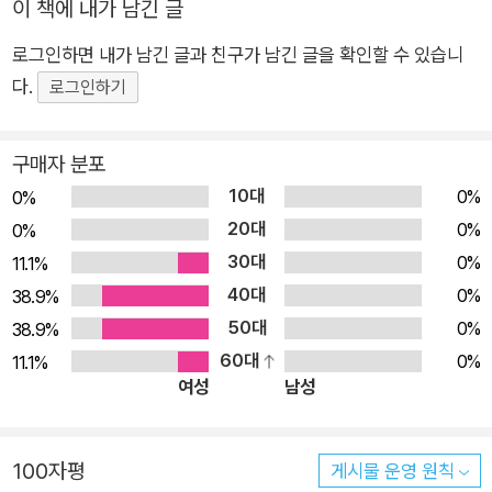
이 책에 내가 남긴 글
르너 홀츠바르트 작가와 에밀리오 우르베루아가 작가의 단순하
로그인하면 내가 남긴 글과 친구가 남긴 글을 확인할 수 있습니
면서 재치 있는 이야기와 명쾌하고 직관적인 그림이 어린 독자들
다.
로그인하기
을 단숨에 사로잡는다. 삶의 변화와 상실 속에서 다시 희망을 향
해 힘차게 뛰어볼 때 진정한 행복을 만나게 될 거라고 따뜻하게
이야기한다.
구매자 분포
10대
0%
0%
20대
0%
0%
30대
0%
11.1%
40대
0%
38.9%
50대
0%
38.9%
60대
0%
11.1%
여성
남성
100자평
게시물 운영 원칙