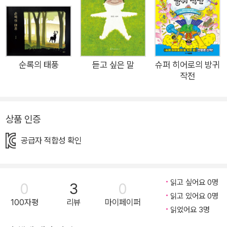
구리의 모습이 유쾌하게 그려지며, 다시 힘차게 뛰어볼 때 진정한
행복을 만나게 될 거라고 이야기한다. 《누가 내 머리에 똥 쌌어?》
작가 베르너 홀츠바르트와 에밀리오 우르베루아가 작가가 전하
는 유쾌한 감동 행복은 완벽해야만 찾을 수 있을까? 연못에 풍덩
뛰어들고, 휘리릭 공중제비에 성공하고, 연잎 위를 폴짝 건너고,
순록의 태풍
듣고 싶은 말
슈퍼 히어로의 방귀
작전
개구리 구리는 소소한 일상을 즐기는 세상에서 가장 행복한 개구
리다. 하지만 어느 날, 갑작스레 나타난 황새에게 발가락 세 개를
잃고 만다. 예전처럼 자유롭게 헤엄치고, 높이 날아오를 수 없게
상품 인증
된 구리는 점점 슬퍼진다. 행복은 정말 사라져 버린 걸까? 《누가
내 머리에 똥 쌌어?》로 전 세계적으로 사랑받는 작가 베르너 홀
공급자 적합성 확인
츠바르트와 스페인 최고의 그림 작가 에밀리오 우르베루아가는
예기치 않은 위기 속에서 행복을 찾아가는 구리의 모습을 유쾌하
면서도 따뜻하게 그려 낸다. 예전처럼 빠르고 높이 날아오르지 못
읽고 싶어요 0명
0
3
0
해도 친구들의 응원 속에 구리는 다시 연잎을 향해 도약한다. 모
읽고 있어요 0명
100자평
리뷰
마이페이퍼
읽었어요 3명
든 게 달라졌어도, 다시 행복해질 수 있어! 행복이란 무엇일까?
어느 날 장애를 입고 삶이 달라진다면, 행복도 사라져 버릴까? 베