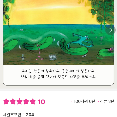
10
100자평 0편
리뷰 3편
세일즈포인트
204