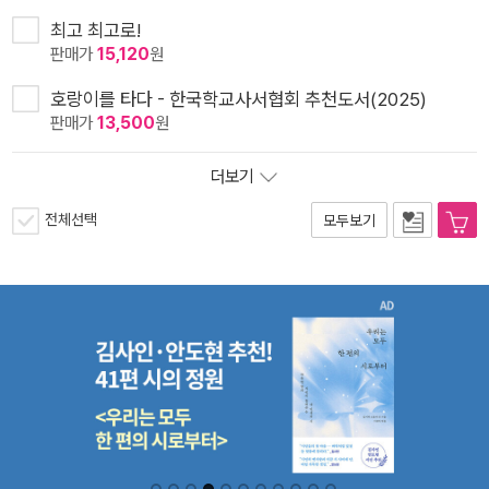
최고 최고로!
판매가
15,120
원
호랑이를 타다 - 한국학교사서협회 추천도서(2025)
판매가
13,500
원
더보기
전체선택
모두보기