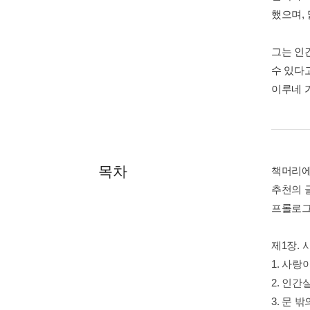
했으며,
그는 인
수 있다
이루네 
목차
책머리
추천의 
프롤로
제1장.
1. 사랑
2. 인간
3. 문 