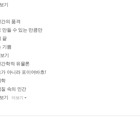
돋보기
인간의 품격
로 만들 수 있는 만큼만
의 끝
는 기쁨
돋보기
 인간학적 유물론
바흐가 아니라 포이어바흐!
철학
껍질 속의 인간
돋보기
더보기