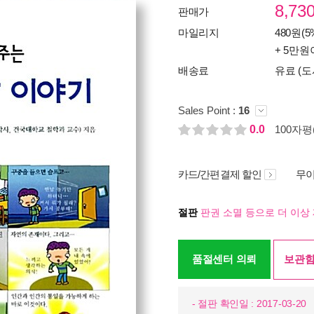
8,73
판매가
마일리지
480원(5
+ 5만원
배송료
유료 (도
Sales Point :
16
0.0
100자평(
카드/간편결제 할인
무이
절판
판권 소멸 등으로 더 이상 
품절센터 의뢰
보관함
- 절판 확인일 : 2017-03-20