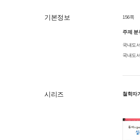
기본정보
156쪽
주제 분
국내도
국내도
시리즈
철학자가