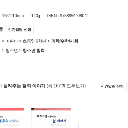
165*210mm
140g
ISBN : 9788954408042
류
신간알림 신청
서
>
어린이
>
초등5~6학년
>
과학/수학/사회
서
>
청소년
>
청소년 철학
 들려주는 철학 이야기
(총 167권 모두보기)
신간알림 신청