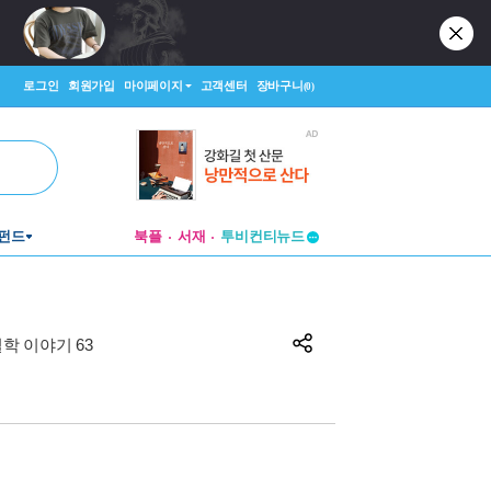
로그인
회원가입
마이페이지
고객센터
장바구니
(0)
투비컨티뉴드
펀드
북플
서재
창작플랫폼
투비컨티뉴드
학 이야기 63