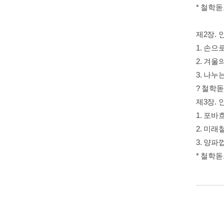
* 철학
제2장. 
1. 손으
2. 겨울
3. 나누
? 철학
제3장.
1. 포
2. 미래
3. 양파
* 철학