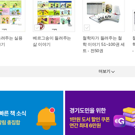
들려주는 실용
베르그송이 들려주는
철학자가 들려주는 철
야기
삶 이야기
학 이야기 51~100권 세
트 - 전50권
-
더보기