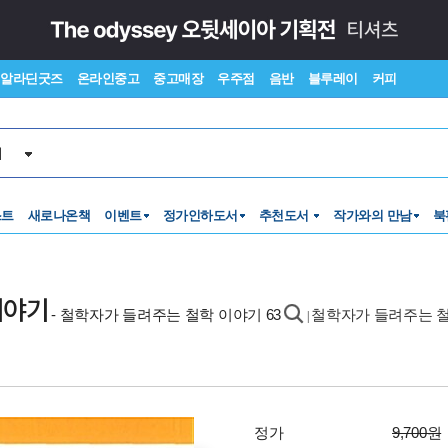
알라딘굿즈
온라인중고
중고매장
우주점
음반
블루레이
커피
서
스트
새로나온책
이벤트
정가인하도서
추천도서
작가와의 만남
북
이야기
- 철학자가 들려주는 철학 이야기 63
철학자가 들려주는 철
|
정가
9,700원