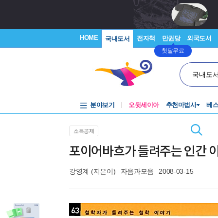
HOME
전자책
만권당
외국도서
국내도서
첫달무료
국내도
분야보기
오뒷세이아
추천마법사
베
소득공제
포이어바흐가 들려주는 인간 
강영계
(지은이)
자음과모음
2008-03-15