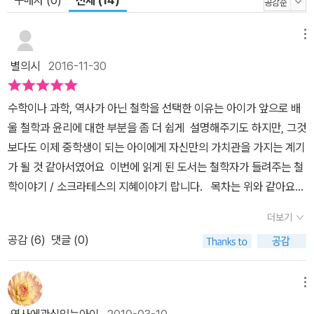
구매자 (0)
전체 (14)
메뉴
별의시
2016-11-30
수학이나 과학, 역사가 아닌 철학을 선택한 이유는 아이가 앞으로 배
울 철학과 윤리에 대한 부분을 좀 더 쉽게 설명해주기도 하지만, 그것
보다도 이제 중학생이 되는 아이에게 자신만의 가치관을 가지는 계기
가 될 것 같아서였어요 이번에 읽게 된 도서는 철학자가 들려주는 철
학이야기 / 소크라테스의 지혜이야기 랍니다. 목차는 위와 같아요
어느 바닷가의 섬 아고라는 물위의 섬은 아무것도 없는 무인도이지
더보기
만, 바다 밑에는 많은 동물들과 식물들이 살고 있는 풍요로운 곳이랍
공감 (
6
)
댓글 (0)
니다. 이 곳에 살고 있는 많은 물속 식구들은 상어대장 카이레폰의 보
호아래, 모르는게 없는 거북할멈 피테이아에게 자문을 구하며 평화롭
게 살고 있었답니다. 어느 날 한번씩 저 멀리 다른 철학이라는 세상에
메뉴
사는 큰 고래 탈레스와 그의 제자들이 아고라의 하늘 위를 지나가지