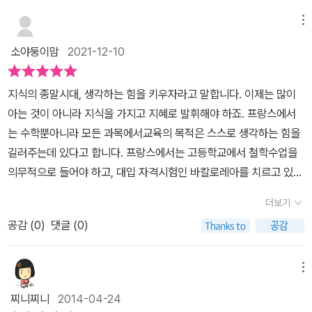
의 관계를 이렇게 나타내고 있지요. '철학'이라고 하면 일단은 어렵게
생이 해결해 준단다. 프로타고라스 선생은 '세상의 중심은 바로 너희
크라테스였고, 작은 소라게 플라톤은 그와 친구가 되었다. 상어 카이
느낄 아이들을 위해서 인물의 등장부터 참 이해하기 쉽게 세팅해 놓
메뉴
들 자신이란다.' 세상의 중심이 나라니. 그리고 아고라라니 이보다 멋
레폰은 가장 지혜로운 자인 소크라테스를 찾아오게 되고, 그의 말을
아 달리 설명이 필요없더라고요. 아고라가 세상의 전부인 줄만 알았
진 것이 있을까? 프로타고라스 선생으로 부터 아고라의 동물들은 멋
소야둥이맘
2021-12-10
들은 소크라테스는 아직 스스로를 잘 모르는데 가장 지혜롭다고 찾아
던 어린 물고기들은 하늘의 끝에 무엇이 있는지 알지 못히요.. 그런 어
지게 말하는 법도 배우고, 헤아릴 수 없이 많은 지식도 배웠다. 그런
온 거에 대해 궁금해졌고, 이렇게 해서 소크라테스, 플라톤 그리고 소
린 물고기들에게 여행객 날치는 바다밖 또다른 세상에 대하여 이야기
데 문제가 생겼다. 이제 아고라의 어린 물고기들은 집을 나가고, 작은
지식의 종말시대, 생각하는 힘을 키우자라고 말합니다. 이제는 많이
크라테스의 오랜 친구인 예쁜 물고기 다이몬과 함께 지혜가 무엇인가
해 주고, 세상의 중심이 '너희들'이라는 것을 이야기해 주어요. 이러한
소라개들은 다른 소라개들의 집을 빼앗기도 한단다. 또 다른 하늘을
아는 것이 아니라 지식을 가지고 지혜로 발휘해야 하죠. 프랑스에서
를 찾기 위한 여행을 시작한다.소크라테스와 플라톤 그리고 다이몬은
철학적 설명을 해 주는 여행객 날치는 바로 프로타고라스 선생이에
보려고 나갔다가 갈매기에게 잡혀먹히기도 했단다. 세상의 중심이
는 수학뿐아니라 모든 과목에서교육의 목적은 스스로 생각하는 힘을
여행을 통해서 많은 친구들을 만나게 되는데, 외눈박이 물고기 에로
요. 어린물고기들과 소라게는 프로타고라스 선생으로부터 멋지게 말
자신이니 맘데로 해도 된다고 믿게 된 아고라의 물고기들. 대장 상어,
길러주는데 있다고 합니다. 프랑스에서는 고등학교에서 철학수업을
스를 통해 '지혜와 무지의 중간'이 무엇인가를 서로간의 대화로서 풀
하는 법도 배우고, 헤아릴 수 없이 많은 지식도 배워 나가요. 이런 쉬
카이레폰이 델피 언덕을 찾은 이유는 아고라의 혼란을 막기 위해서
의무적으로 들어야 하고, 대입 자격시험인 바칼로레아를 치르고 있어
어나간다.은어 우시아와의 만남은 '참된 나'를 찾아가는 길을 생각하
운 이야기들 속에 프로타고라스가 주장한 '인간은 만물의 척도이
였다. 모두가 자기가 알고 있는 것을 과시하고 싶은 모양이 되어 버린
요. 200년을 이어 온 바칼로레아의 첫 관문은 바로 철학시험으로 철
게 했으며, 뱀장어 피타고라스와의 만남은 '나는 알지 못하지만 무언
다.'라는 내용이 녹아 있는 것이지요. 하지만 세상의 중심이 자신이라
더보기
아고라. 어떻게 해야할까? '가장 지혜로운 자를 찾아야 하네. 아는
학수업이 중요한 이유는 무엇일까요?실제로 역사, 수학등 여러 방면
가 있다고 할 때, 그것은 있는 것인가, 없는 것인가? 그리고 그것은 무
고만 생각한 소라게들은 점점 싸움도 잦아지고 자기 멋대로 행동하려
것은 모르는 것이고 모르는 것은 아는 것이니, 모르는 자를 찾도록 하
공감 (
0
)
댓글 (0)
에서 생각하고 하고스스로 사고할 수 있도록 해준다고 합니다. ​초등
엇인가?'에 대한 궁금증을 풀어나가게 했다. '지혜롭다는 것은 그런
고만 하여 평화로웠던 아고라는 어수선하게 변하는 일이 발생해요.
게나. 지금 세상에서 지혜가 감춰졌듯이 드러나지 않은 모습으로 드
학생을 위한 철학의 길잡이가 되어주는 자음과모음 초등철학전집 철
것이라네. 모른다는 것을 아는 것이야말로 가장 지혜로운 것이지.' (본
바로 이러한 진리의 상대주의에 반기를 든 건 소크라테스의 절대주
러날 걸세.'(p.49) 작은 소라게 플라톤은 궁금했다. 세상에 모든것
학자가 들려주는 철학이야기는 스스로 생각할 수 힘을 키워주는 초등
문 109p)신은 소크라테스를 가장 지혜롭다 하였고, 제 자신을 잘 모
메뉴
의. 어느 날 작은 소라게는 못생긴 달팽이 아저씨를 만나지요. 계속 궁
이. 항상 물음표를 그리고 있는 못생긴 달팽이 소크라테스에게 큰고
철학동화랍니다. ​​​​'너 자신을 알라' 저희 둘째도 아는 명언인데요. 바로
른다고 생각했던 소크라테스의 여행은 그렇게 지혜가 무엇인지를 깨
금해하던 로고스에 대해 묻자 소크라테스는 '로고스란 모르는 것이
찌니찌니
2014-04-24
래 탈래스가 찾는 로고스를 물어보면 알 수 있을까? 정말 못생긴 아
철학자하면 소크라테스가 가장 먼저 떠오르는데요.그는 일단 못생겼
닫게 되었다. 그 여행을 따라 독자들은 소크라테스가 말하는 지덕합