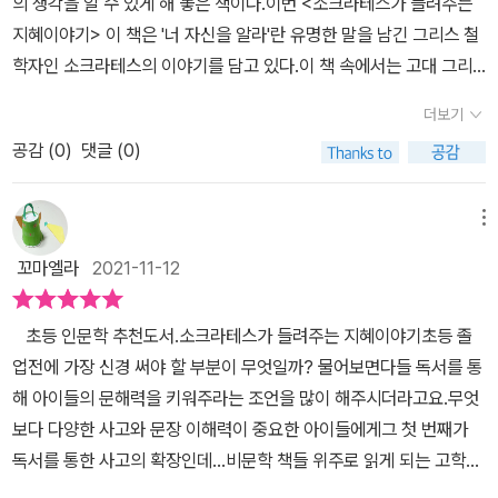
의 생각을 알 수 있게 해 놓은 책이다.이번 <소크라테스가 들려주는
의 철학적 진리를 이 책은 정말이지 아이들의 눈높이에 딱 맞춰 전해
이야기를 할때 상대방이 잘못된 말을 하면 상대방을 가르치지 않고스
를 하게 된다. 달팽이 소크라테스와 소라게 플라톤은 여행을 통해
면서 수수께끼를 내면 푸는 형식으로 위험천만한 바닷속을 탐험하듯
지혜이야기> 이 책은 '너 자신을 알라'란 유명한 말을 남긴 그리스 철
주고 있어요. 이 책을 읽으면 어렵게만 생각했던 철학이 우리와 가까
스로 깨닫도록 도와주고 스스로 무엇이 옳고 그른지 알게 해주었습니
서, 소크라테스가 이야기하는 지덕합일설, '안다는 것'은 바로 '덕'이라
위기를 극복해 나가는 이야기인데 엄청 흥미진진하답니다. 바다동물
학자인 소크라테스의 이야기를 담고 있다.​이 책 속에서는 고대 그리
운 인간, 그리고 삶에 대한 이야기라는 것과 낯선 철학자들을 매우 친
다.그런 소크라테스를 사람들은 시기했고 미워해서 아테네 젊은사람
는 것과 함께 악덕이나 죄를 무지 때문이라는 것을 알아 나간다. 그러
들의 특징에 대해서 알아가는 것도 무척 재미있었어요. ​​​배고픈 에로
스의 도시국가 였던 아고라를 '작은 섬'으로 등장시키고 '인간을 만물
숙한 친구로 여기게 될 생각의 전환을 갖게 해 줄 거예요. 뒷부분에 있
들을 타락시킨다는죄명으로 소크라테스를 고소했고 소크라테스는 악
기 때문에 덕은 행복과 연결된다. 참된 행복이 무엇인지 모르는 상태
더보기
스 넙치가 낸 수수께끼는 지혜와 무지의 중간은 무엇일까? 였어요.
의 척도'라고 말한 철학자 프로타고라스를 날치 선생으로, 작은 소라
는 '통합형 논술 활용노트'에 대한 물음들을 통해 다시한번 책의 내용
법도 법이다라는 말을 하며독약을 마시고 세상을 떠났습니다. 이 책
의 무지한 행동이 불행하게 하고 죄의 나락으로 이끈다는 것이다. 그
정답은 사랑으로 넙치의 눈이 한쪽으로만 몰려 있는 걸 아실거에요.
공감 (
0
)
댓글 (0)
게는 플라톤, 달팽이 아저씨는 소크라테스으로 나오면서 바닷속 세상
과 철학자들의 물음을 생각해 볼 수 있어서 좋았고 무엇보다 모범답
에는 소크라테스의 지혜가 들어 있습니다 바닷 속 외딴 섬, 아고라, 변
렇다면 경험이라는 것은 어떨까? 경험은 눈으로 보고 귀로 듣고 마
그래서 눈이 몰린 쪽만 보이기 때문에 한쪽면만 보는 자신이 싫었다
에서 철학의 본질적 접근을 시도하고 있다.그래서 그런지 철학자의
안이 제시되어 있는 점이 좀더 확실한 진리로의 접근을 하게 해 주어
해버린 아고라, 지혜를 찾아 떠나는 여행, 가장 지혜로운 자, 아고라에
음으로 느낀 것에 의해서 형성된다. 여러 가지 경험을 하게 되면 여러
고 해요. 아 그래서 짝을 만나서 양쪽을 볼 수 있게 되니깐 사랑이 정
말이 이해가 되고 공감하게 된다.​로고스를 찾아 떠난 고래들에 대한
철학적 사고의 정립에 도움을 주고 있어요. 소크라테스는 지름길을
메뉴
돌아오다.. 아이들은 책을 읽으면서 자꾸 생각하려고 합니다..소크라
가지 지식도 갖게 된다. 하지만 이 경험이 진짜가 아닐 수도 있다. 우
답인거구나~!​아이는 이 이야기가 인상깊었던지 책을 읽고 그림으로
궁금증을 갖고 있던 작은 소라게, 플라톤은 로고스가 무엇인지를 소
통해 목적지에 빨리 갈 생각만 하는 게 아니라 돌아가더라도 참된 진
테스가 왜 그랬을까? 나라면 어떻게 했을까? 철학자가 들려주는 철
리가 알고 있는 것에 의해서 우리 자신이 속지 않으려면 변하지 않는
꼬마엘라
2021-11-12
표현해보네요. 두마리의 넙치를 하트모양으로 그리고 상어를 그려넣
크라 테스에게 물어보게 된다.소크라테스와의 대화에서 진정한 로고
리를 알아가며 지혜를 깨닫는 것의 소중함을 강조했어요. 요즘과 같
학이야기 시리즈는 그래서 너무나 좋은것 같습니다. 요즘 아이들에게
참된 자신을 찾아야 한다. 그리고 세상에서 변하지 않는 참된것이 진
더니 반대편에 상어가 와도 짝이 보고 알려줄테니 안전할 거라는거
스가 무엇인지 조금은 이해를 하게 되고 보이지 않지만 보이는 다이
이 '빨리빨리'가 넘쳐나는 세상속에 꼭 필요한 생각이 아닐까 싶어요.
부족한 생각하는 힘을 키워주기 때문이지요.. 이런 책을 더욱 많이 접
리이다. 소크라테스가 살던 세상은 여전히 소피스트들이 설치는 곳
초등 인문학 추천도서.소크라테스가 들려주는 지혜이야기초등 졸
죠. ​아이와 내가 아는 만큼만 보게 되는 것이 어떤것인지 넙치를 통해
몬이란 친구도 만나게 된다. 소크라 테스는 질문하고 대답하는 대화
천천히 돌아가면서 돌틈에서 핀 어여쁜 꽃에게서 뜻밖의 감흥을 얻는
하면서 소크라테스처럼 지혜로운 아이들로 자라길 바래봅니다..
이었다. 자신들의 이야기만을 하고 싶어하는 사람들 속에서 남에 이
업전에 가장 신경 써야 할 부분이 무엇일까? 물어보면다들 독서를 통
느낄 수 있었어요. 친구들과의 의사소통을 할 때도 내 말만 맞다고 할
의 형식을 통해서 사람들의 생각을 발전 시키고 나아가 자유로워 진
것을 경험해 보는 건 어떨까요? 죽음을 이 세상에서 다른 곳으로 옮
야기를 듣는 소크라테스는 젊은이들에게 나쁜 영향을 끼치는 것 같았
해 아이들의 문해력을 키워주라는 조언을 많이 해주시더라고요.무엇
게 아니라 친구의 말에 귀기울일 줄 알아야 한다고 이야기를 나누었
다고 말한다. 모든 사람들이 갖고 있는 생각을 자유롭게 솓아내고 지
겨 가는 것이라고 본 소크라테스는 영혼이 다시 죽지 않을 것이라고
고, 소크라테스에겐 사형이 선고된다. 왜 소크라테스는 그 법을 그대
보다 다양한 사고와 문장 이해력이 중요한 아이들에게그 첫 번째가
죠. 아이들 눈높이의 철학동화를 읽으며 지혜로움을 배우게 되는 자
혜를 이끌어 내는 것, 그것이 바로 '소크라테스의 대화법'이다. ​프로타
생각했어요. 그리고 항상 예의바른 행동과 올바른 생각을 하며 죽음
로 따랐을까? '악법도 법이다'라는 말 때문에 그랬을까? 사람에게는
독서를 통한 사고의 확장인데...비문학 책들 위주로 읽게 되는 고학년
음과모음 초등철학도서!​소크라테스 대화법은 상대방과의 끝없이 이
고라스 선생의 아고라 외에 바다밖 또다른 세상이 있고 그 세상의 중
을 두려워하지 말라고 이야기한 것으로 유명하지요. 어쩌면 소크라테
영혼이 있다. 사람이 죽으면 영혼은 어떻게 될까? 이 영혼에 대해 가
이 되니인문학의 소중함이 더욱 중요하게 느껴지더라고요.'왜' 와 '어
어지는 이야기 도중에 스스로 무엇이 옳고 무엇이 그른지 알게 된답