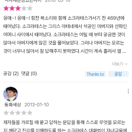
역사에관심있는아이
2010-03-10
만, 그들이 찾는다는 로고스 라는 것이 무엇인지 할멈이 설명해줄수
없기 때문에 물 속 식구들은 그저 상상만 하면서 살고 있답니다. 어
응애~! 응애~! 힘찬 목소리와 함께 소크라테스가서기 전 469년에
느 날 아고라에 나타난 여행객 날치 프로타고라스는 아고라가 세상의
태어났다. 소크라테스는 그리스 아테네에서 석공인 아버지와 산파인
전부인 줄 알았던 어린 물고기들에게 세상에 대해 알려주고, 그 세상
어머니 사이에서 태어났다. 소크라테스는 어릴 때 부터 궁금한 것이
의 중심이 바로 나 자신이라고 알려주기 시작합니다. 어린 물고기와
많아서 아버지에게 많은 것을 물어보았다. 그러나 아버지는 모르는
소라게들은 프로타고라스에게서 배운 대로 세상의 중심은 나이기 때
것이 너무나 많아서 잘 답해주지 못하였다.시간이 계속 흘러서 열 여
문에 내 마음대로 행동하거나, 소라게들이 옷을 벗고 다니거나 친구
덟 살이 되어서 학교를 졸업하였다.어느 날 델포이 궁전(또는 아폴론
들의 껍질을 빼앗아 입는 등의 행동을 하게 되고 아고라의 질서는 무
더보기
신전이라고도 함)에 가려는데 옷을 보고 판단한 사람들은 빨리 나가
너지게 된답니다. 아고라의 어린 물고기들이 세상밖을 보기 위해 나
공감 (
2
)
댓글 (0)
라고 하며 끌어냈다. 그 때 소크라테스는 겉모습만 보고 판단하는 것
갔다가 갈매기의 밥이 되어 온 이후로 상어대장 카이레폰은 아고라의
을 뭐라고 하려고 하였다. 그런데 그 때였다.델포이의 신전 기둥에 쓰
질서를 잡기 위해 거북할멈 피테이아에게 자문을 구하지만, 가장 지
여져 있던 말이었지만 소크라테스는 그 때 '너 자신을알라!'라는 말을
메뉴
혜로운 자를 찾아 물어보라는 답을 듣게 된답니다. 아고라에서 못생
보았다. 그래서 죽을 때까지 자신 관리는 정말 잘했다고 한다.그러던
기지만 많은 것을 알고 있는 달팽이 소크라테스가 궁금해졌던 작은
동화세상
2013-01-10
어느 날이었다. 아테네와 스파르타의 전쟁이 벌어졌다. 소크라테스는
소라게 플라톤은 소크라테스를 찾아가 큰 고래가 찾는다는 로고스에
아테네와 스파르타의 전쟁에 출전해서 큰 공을 세웠다. 그 큰 공은 '전
대해 질문을 합니다. 하지만 소크라테스는 로고스에 대한 답은 알려
제자들을 가르칠 때 묻고 답하는 문답을 통해 스스로 무엇을 모르는
쟁터라도 생각을 멍추지 말고 지혜를 구하려고 애쓰면 우리는 반드시
주기커녕 , 플라톤에게 맛있는 밥과 달디단 잠을 자도록 권유한답니
지 깨닫고 진리를 이해하도록 하는 소크라테스 대화법이 자녀교육에