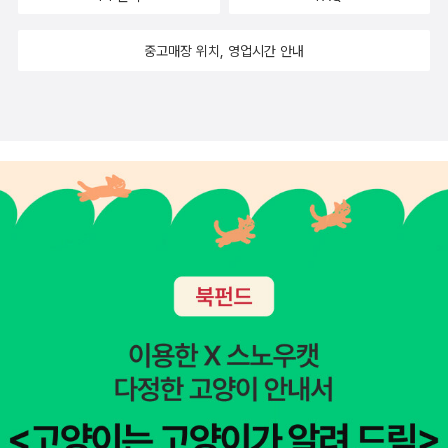
여행을 떠나게 되는데외눈박이 물고기 에로스, 은어 우시아, 뱀장어
자연스레 녹아든 모습으로 쉽게 다가갈 수 있답니다.여러 번 읽고 글
피타고라스를 만난다.그 과정에서 진정 무언가를 안다는 것은 그것을
쓰기까지 함께하면 논술 실력에도 도움이 많이 될 것 같아요.'나는 단
중고매장 위치, 영업시간 안내
실천할 때에만 비로소 가능하다는 사실을 깨닫는다. 여행을 마
한 가지 사실만은 분명히 알고 있는데, 그것은 내가 아무것도 알지 못
치고 아고라로 돌아오면서 플라톤과 소크라테스가 주고 받았던 말 중
한다는 것이다. - 소크라테스'소크라테스의 명언도 함께 읽어나갈 수
에, '자기 자신을 제대로 알지 못하면 우리가 아는 지식들이 오히려
있는 철학자 이야기는예비중등 아이들이 꼭 읽어두면 좋을 책이네요!
큰 해로움이 될 수 있단다.','우리가 안다고 생각하는 것들이 그 섬과
같단다, 내가 모른다는 사실을 아는 것은섬과 섬 사이의 바다를 아는
것과 같지.' 이것은 소크라테스가 찾는 것은 언제 어디서도 변하지 않
는 세상의 참된 모습이다라는 것을 결론지어 주는 것 같다.아고라에
서 가장 지혜로운 자인 소크라테스가 자기 목숨보다 소중히 여긴 것
은 참된 진리였다.안타깝게도 소크라테스는 젊은이들에게 나쁜 영향
을 끼쳤다는 죄로 재판을 받고 사형을 선고 받아 이 세상에서 사라졌
다.하지만 우리에게 참된 지혜라는 소중한 선물을 남기고 간 그를 생
각하며 지혜롭게 살아야 할 것이다.정리 개념으로 권말 부록의 '통합
형 논술 활용노트'에 있는 문제를 풀어보면서소크라테스의 지혜 이야
기를 다시 되새겨 볼 수도 있다.