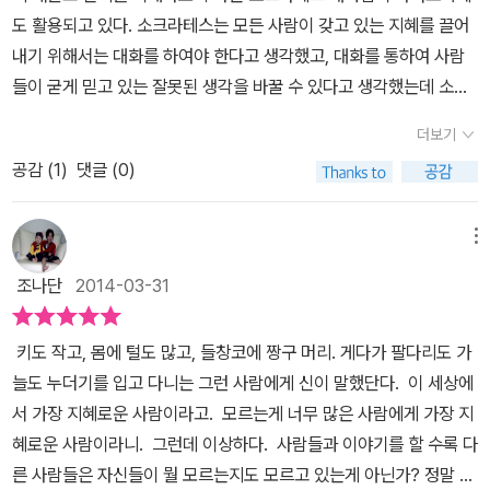
승리 할 것이다.'라고 말하여 병사들에게 용기를 준 것이다.그 때 명성
다. 플라톤이 찾던 로고스는 우리가 살고 있는 곳을 포함해서, 살고 있
도 활용되고 있다. 소크라테스는 모든 사람이 갖고 있는 지혜를 끌어
이 퍼진 소크라테스는 어느새 스승님이 되어있었다. 그 중에 플라톤
지 않은 곳까지 넓게 펼쳐진 우주가 변화하는 원리이고, 큰 고래 탈레
내기 위해서는 대화를 하여야 한다고 생각했고, 대화를 통하여 사람
이란 제자도 만났는데, 이 사람은 뒷날 훌륭한 철학자가 된다. 어떻게
스는 그 원리를 물로 보았다는 것을 소크라테스에게 배우게 된답니
들이 굳게 믿고 있는 잘못된 생각을 바꿀 수 있다고 생각했는데 소크
해서 그렇게 훌륭한 철학자가 되었냐면 소크라테스와 공부할 때 소크
다. 이런 지혜로운 소크라테스를 상어대장 카이레폰이 찾아와 아고라
라테스는 상대방을 가르치려 하지 않고 스스로 깨닫도록 도와주었으
라테스와 함께 하는 것들을 다 기록 해두어서 나중에 그렇게 훌륭한
더보기
를 구할 답을 구하게 되고, 자신이 아직 부족하다고 느낀 소크라테스
며, 이렇게 상대방은 끝없이 이어지는 이야기 도중에 스스로 무엇이
철학자가 될 수 있었던 것이다.그런데 소크라테스를 싫어하고 미워하
는 플라톤과 욕심내지 않는 사람만이 볼 수 있는 물고기 다이몬과 함
공감 (
1
)
댓글 (0)
옳고, 무엇이 그런지 알게 되었다고 한다. 이에 이 대화법이 자녀 교육
는 사람들은 그를 모함하여 청년들을 타락 시킨다는 것으로 고소를
께 지혜를 찾아 여행을 떠나게 된답니다. 여행에서 만난 넙치 에로
에 효과적으로 활용된다고 한다.신은 '소크라테스가 세상에서 가장
하였다. 그렇지만 소크라테스는 그랬다고 하지 않고 자신의 이야기를
스로부터 지혜와 무지의 중간에 대한 질문을 받기도 하고, 바다에서
지혜로운 사람이다'라고 말했다. 하지만 정작 소크라테스는 아무것도
메뉴
다 말하였다. 그래서 감옥에 갇혀서 감옥살이를 하다가 독약이 섞여
강으로 거슬러 올라가는 은어 우시아에게서 참된 나를 찾을 수 있는
아는 것이 없는 자신을 가장 현명한 사람이라고 하자 아주 놀라워했
있는 술을 먹고 세상을 떠났다.진리를 추구한 고대 그리스 철학자 소
조나단
2014-03-31
지 에 대해 배우기도 하고, 할아버지 뱀장어 피타고라스에게서 알지
다고 하니 이쯤되면 '지혜'의 의미가 사뭇 궁금해진다. '악법도 법이
크라테스 생은 억울하게 마쳤지만 여러 제자들을 가르쳐 훌륭한 철학
못하지만 모르는 것이 무엇인지 에 대해 질문을 받기도 한답니다. 다
다'라는 말을 남긴 채 독약을 마시고 세상을 떠난 소크라테스, 과연 그
자도 만들고 병사들에게 용기도 나눠준 소크라테스는 왜 철학자 인지
키도 작고, 몸에 털도 많고, 들창코에 짱구 머리. 게다가 팔다리도 가
이몬과 소크라테스, 플라톤의 여행은 끊임없는 질문을 통해 참된 나
의 지혜는 어떤 의미를 가지고 있을까?바닷 속 외딴 섬, 아고라에서
잘 모르겠다.^^;
늘도 누더기를 입고 다니는 그런 사람에게 신이 말했단다. 이 세상에
를 찾고, 내가 모르는 것을 해결해나가는 지혜를 구하는 여행이었답
펼쳐질 <<소크라테스가 들려주는 지혜 이야기>>에서 그 궁금증을
서 가장 지혜로운 사람이라고. 모르는게 너무 많은 사람에게 가장 지
니다. 그들이 아고라로 돌아와서 소피스트들로 가득한 아고라를 지혜
해결할 수 있을 듯 싶다.온갖 바다 동물들이 모여서 살고 있는 아고라
혜로운 사람이라니. 그런데 이상하다. 사람들과 이야기를 할 수록 다
를 가지고 구해내려고 했지만, 결국 가득한 소피스트들에 의해 지혜
에는 무슨 문제가 생겼을 때 바다 속 식구들이 모두 모여서 서로의 의
른 사람들은 자신들이 뭘 모르는지도 모르고 있는게 아닌가? 정말 세
로운자 소크라테스는 죽음을 맞이하게 된답니다. 소크라테스의 지혜
견을 모아 일을 해결하는 아름다운 전통이 있다. 작은 소라게는 로고