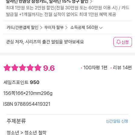
알라딘 만권당 삼성카드, 알라딘 15% 청구 할인
최대 1만원 또는 2만원 할인(전월 30만원 또는 60만원 이용 시) / 카드
발급월 +1개월까지는 전월 실적이 없어도 최대 1만원 혜택 제공
카드/간편결제 할인
무이자 할부
소득공제 560원
관심 저자, 시리즈의 출간 알림을 받아보세요
신청
9.6
100자평 1편
리뷰 14편
세일즈포인트
950
156쪽
166*210mm
296g
ISBN 9788954419321
주제분류
신간알림 신청
청소년
>
청소년 철학