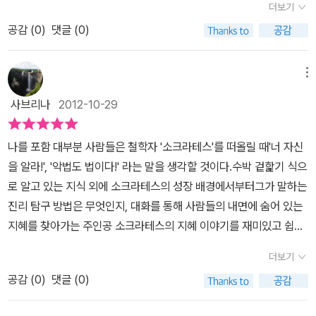
심에 '너희들'이 있다는 것을 알려주는데, 이 내용을 읽고는 우리 아이
스는 아직도 참된 진리를 찾아야 하는 이 세상 어딘가에 살아 있을 지
더보기
장 먼저 이야기한 사람이 소크라테스다. 소크라테스는 인간에게 영
떻게'의 의문을 자연스레 깨칠 수 있는 '철학자 이야기에서는소크라테
니다. ​소크라테스와 플라톤의 대화를 따라가다보면 어느새 지혜를 깨
들도 '나'를 빼고는 세상이 존재하지 않는 것과 같다는 말을 하기도 한
도 몰라요.
혼이 있으며, 영혼은 절대로 죽지 않는다고 생각을 했다. 게다가 소크
공감 (
0
)
댓글 (0)
스의 이론을 통해 대화를 통해 상대방을 이해하고 깨달을 수 있게 도
닫게 되지요.엄마들이 가장 배우고 싶은 대화법이 아닌가싶어요. ​​​뱀
다.ㅎㅎ 긴 여행을 마치고 아고라로 돌아온 소크라 테스와 플라톤..하
라테스는 죽음은 꿈꾸지 않고 자는 것이고 사람의 영혼이 이 세상에
와주는지혜를 재미있게 읽어나갈 수 있었답니다. 나무 한 그루조차
장어 피타고라스와의 만남도 흥미진진했어요. 앞이 보이지 않는 진흙
지만 소크라테스는 젊은이에게 나쁜영향을 미쳤다는 이유로 사형이
서 다른 곳으로 옮겨 가는 것이라고 생각을 했다. 소크라테스의 영혼
없는 작은 섬 '아고라'는물 위에는 나무 한 그루 없이 허전하지만 물속
바닥을 걷고 있는데 어딘지는 모르겠고 그런 플라톤과 소크라테스에
메뉴
선고 되고 만다,그러나 소크라테스는 죽음을 꿈꾸지 않고 자는 것, 죽
불멸에 대한 '영혼론'. 그의 '영혼론'의 진위는 알 수가 없다. 철학자
에 잠겨 있는 부분은 아름답고 풍요롭다고 해요.아름다운 구름, 반짝
게 어디선가 들리는 목소리 '나는 알지 못하지만, 무언가 있다고 할
음은 사람의 영혼이 이 세상에서 다른 곳으로 옮겨 가는 것이라고 보
사브리나
2012-10-29
들의 모든 생각이 진리는 아니니까. 하지만, 그가 이야기하는 지혜.
반짝 빛나며 노래하는 멸치 떼.아고라에서는 무슨 일이 생기면 바닷
때, 그것은 있는 것인가, 없는 것인가? 그리고 그것은 무엇인가? 라고
고 하나의 영혼 불멸이라고 생각 하게 된다. 가장 지혜로운 자는 떠았
지혜를 이끌어 내는 대화법은 여전히 우리에게 많은 생각을 하게 하
속 식구들이 모두 모여 서로의 의견을 모아 일을 해결한답니다.아고
질문을 하죠. ​어딘지 모를 그곳이 삼각지대라는 것을 안친구들은 등
지만, 그가 남긴 참 된 지혜는 우리 마음 속에 씨앗처럼 남은 것처
나를 포함 대부분 사람들은 철학자 '소크라테스'를 떠올릴 때'너 자신
고 도움을 주는 것임에는 확실하다. 그리고, 이 어려운 철학을 동화읽
라는 고대 그리스 도시국가의 광장이지요.'소크라테스가 들려주는 지
골이 오싹해지고 답을 맞춰야만 이곳을 빠져나갈 수 있는데요두 아이
럼.....이처럼 <소크라테스가 들려주는 지혜이야기>는 동화처럼 읽다
을 알라!', '악법도 법이다!' 라는 말을 생각할 것이다.수박 겉핥기 식으
어내리듯 알 수 있다는 것. 참 좋다.
혜 이야기'에서는아이들이 윤리 시간에 배우는 아고라를 이야기의 배
들이 바싹 붙어서는 이야기를 듣는데...첫째가 다음에 혼자서 또 읽어
보면 마음속에 씨앗 한톨을 가져 갈수 있는 철학적 마음을 지니게 해
로 알고 있는 지식 외에 소크라테스의 성장 배경에서부터그가 말하는
경으로 넣어서자연스럽게 아고라가 무엇이고 어떤 역할을 하는지 친
봐야겠다고 하더라고요. ​​​중간중간 소크라테스의 철학이야기를 통해
준다. 어려운 철학이 아니라 우리의 삶 그리고 세상 속에서 살아가고
진리 탐구 방법은 무엇인지, 대화를 통해 사람들의 내면에 숨어 있는
숙해지네요. 평화롭게 지내던 어느 날 아고라의 높은 하늘로 검은 구
철학자의 사상에 대해 설명해주고 있어서 더 많은 배경지식을 쌓게
움직이게 하는 마음의 보는 눈을 갖게 해준다는 점에서 청소년기 아
지혜를 찾아가는 주인공 소크라테스의 지혜 이야기를 재미있고 쉽게
름이 가까이 다가오고상어 대장은 검은 구름을 궁금해하는 물고기들
된답니다. 철학동화로 말해주고자 했던 소크라테스의 철학사상을철
이들에게 추천해주고싶은 책이다.
접할 수 있다.어렵고 딱딱한 철학 이야기가 아니라동화책을 읽는듯
에게 거북 할멈에게 들은 이야기를 해주지요.바로 '로고스'를 찾는 고
학돋보기에서 정리해서 알려줘요. ​뱀장어 피타고라스의 질문의 답은
더보기
아주 흥미로운 철학이야기이다.인간이라면 누구나 행복한 삶을 누리
래라고 말이지요.그리고 고래들이 사는 세상은 아고라가 아닌 '철
바로 자기의 무지를 아는 것이었어요. ​소크라테스의 지덕합일설을 말
공감 (
0
)
댓글 (0)
고 싶어하는게 당연한데철학이 바로 그 해답을 찾아가는 과정이다.
학'이라는 세상이라고 말이죠.고대 그리스의 철학 용어 '로고스'는 진
하는데요. 안다는 것은 덕이며 실천한다는 것을 말하며 알면서 실천
세상에서 가장 작은 섬인 아고라를 배경으로 철학자들을 바다 속
리, 이성, 논리를 의미하지요.지혜 이야기에서는 아이들 눈높이에 맞
하지 않는 것은 있을 수 없다고 생각해요. ​또 '악덕도 법이다' 라고 말