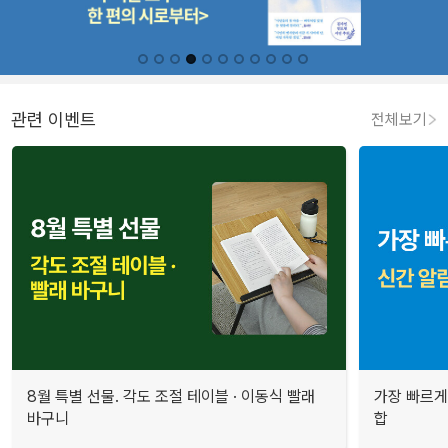
관련 이벤트
전체보기
8월 특별 선물. 각도 조절 테이블 · 이동식 빨래
가장 빠르게
바구니
합