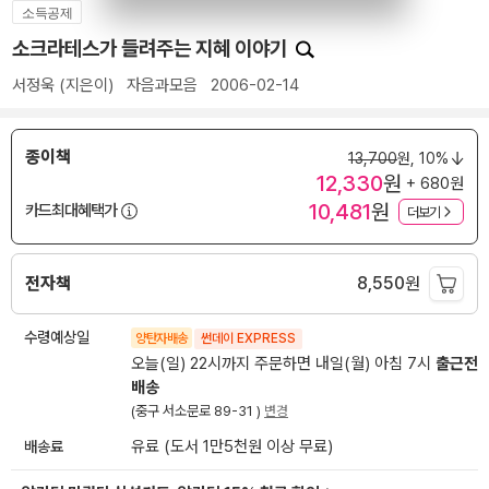
소득공제
소크라테스가 들려주는 지혜 이야기
서정욱
(지은이)
자음과모음
2006-02-14
종이책
13,700
원,
10%
12,330
원
+ 680원
10,481
원
카드최대혜택가
더보기
전자책
8,550
원
수령예상일
양탄자배송
썬데이 EXPRESS
오늘(일) 22시까지 주문하면 내일(월) 아침 7시
출근전
배송
(중구 서소문로 89-31 )
변경
배송료
유료 (도서 1만5천원 이상 무료)