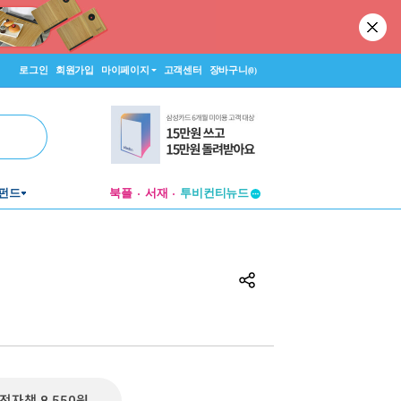
로그인
회원가입
마이페이지
고객센터
장바구니
(0)
펀드
북플
서재
투비컨티뉴드
창작플랫폼
투비컨티뉴드