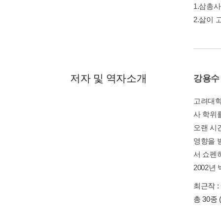
1.삼총사
2.삶이
저자 및 역자소개
강용수
고려대학
사 학위
오랜 시
영향을 
서 쇼펜
2002년 
최근작 :
총 30종