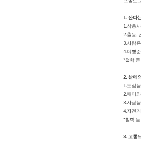
프롤로
1. 산다
1.삼총
2.출동,
3.사람은
4.여행
*철학 
2. 삶에
1.도심
2.매미
3.사람을
4.자전
*철학 
3. 고통