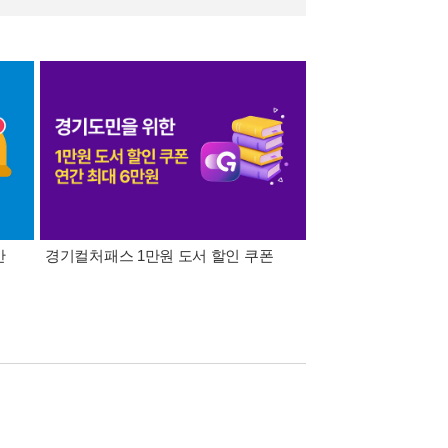
간
경기컬처패스 1만원 도서 할인 쿠폰
삼성카드가 쏜다! 알라