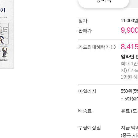
정가
11,000
9,90
판매가
8,41
카드최대혜택가
알라딘 
최대 1만
시) / 
1만원 
마일리지
550원(5
+ 5만원
배송료
유료 (도
수령예상일
지금 택배
(중구 서