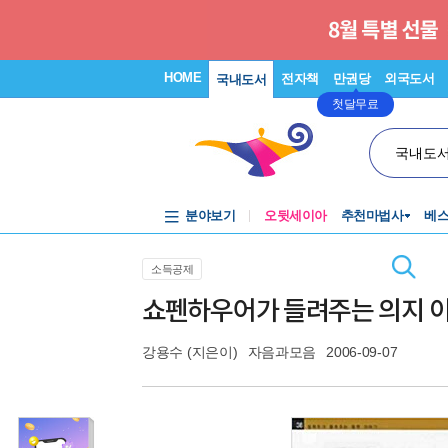
HOME
전자책
만권당
외국도서
국내도서
첫달무료
국내도
분야보기
오뒷세이아
추천마법사
베
소득공제
쇼펜하우어가 들려주는 의지 
강용수
(지은이)
자음과모음
2006-09-07