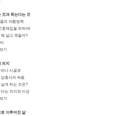
그
는 것과 죽는다는 것
사들의 여름방학
 곤충채집을 위하여!
 왜 살고 죽을까?
준비
돋보기
의 의지
을 떠나 시골로
와 삼총사의 싸움
 살게 하는 것은?
거 타는 의지와 이성
돋보기
으로 이루어진 삶