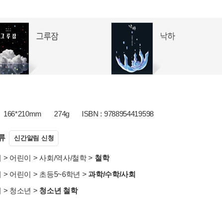
166*210mm
274g
ISBN : 9788954419598
류
신간알림 신청
서
>
어린이
>
사회/역사/철학
>
철학
서
>
어린이
>
초등5~6학년
>
과학/수학/사회
서
>
청소년
>
청소년 철학