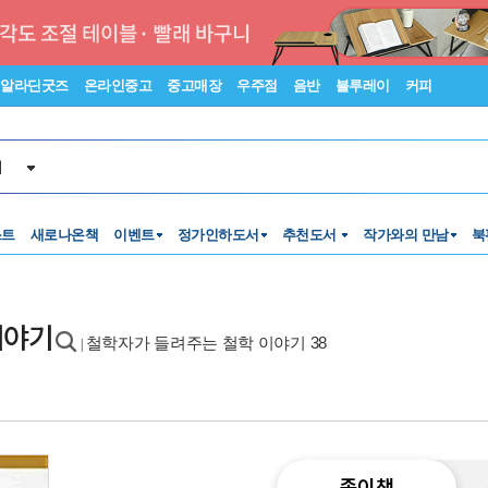
알라딘굿즈
온라인중고
중고매장
우주점
음반
블루레이
커피
서
스트
새로나온책
이벤트
정가인하도서
추천도서
작가와의 만남
북
이야기
철학자가 들려주는 철학 이야기 38
|
종이책