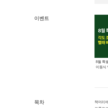
이벤트
8월 특
이동식 
목차
책머리